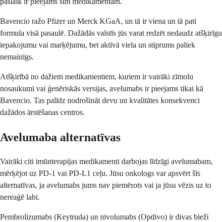
pašlaik ir pieejams šim medikamentam.
Bavencio ražo Pfizer un Merck KGaA, un tā ir viena un tā pati
formula visā pasaulē. Dažādās valstīs jūs varat redzēt nedaudz atšķirīgu
iepakojumu vai marķējumu, bet aktīvā viela un stiprums paliek
nemainīgs.
Atšķirībā no dažiem medikamentiem, kuriem ir vairāki zīmolu
nosaukumi vai ģenēriskās versijas, avelumabs ir pieejams tikai kā
Bavencio. Tas palīdz nodrošināt devu un kvalitātes konsekvenci
dažādos ārstēšanas centros.
Avelumaba alternatīvas
Vairāki citi imūnterapijas medikamenti darbojas līdzīgi avelumabam,
mērķējot uz PD-1 vai PD-L1 ceļu. Jūsu onkologs var apsvērt šīs
alternatīvas, ja avelumabs jums nav piemērots vai ja jūsu vēzis uz to
nereaģē labi.
Pembrolizumabs (Keytruda) un nivolumabs (Opdivo) ir divas bieži