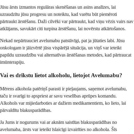
Jūsu ārsts izmantos regulāras skenēšanas un asins analīzes, lai
uzraudzītu jūsu progresu un noteiktu, kad varētu būt piemēroti
pārtraukt ārstēšanu. Daži cilvēki var pārtraukt, kad viņu vēzis vairs nav
atklājams, savukārt citi turpina ārstēšanu, lai novērstu atkārtošanos.
Nekad nepārtrauciet avelumabu patstāvīgi, pat ja jūtaties labi. Jūsu
onkologam ir jāizvērtē jūsu vispārējā situācija, un viņš var ieteikt
papildu uzraudzību vai alternatīvas ārstēšanas metodes, kad pārtraucat
imūnterapiju.
Vai es drīkstu lietot alkoholu, lietojot Avelumabu?
Mērens alkohola patēriņš parasti ir pieļaujams, saņemot avelumabu,
taču ir svarīgi to apspriest ar savu veselības aprūpes komandu.
Alkohols var mijiedarboties ar dažiem medikamentiem, ko lieto, lai
pārvaldītu blakusparādības.
Ja Jums ir nogurums vai ar aknām saistītas blakusparādības no
avelumaba, ārsts var ieteikt īslaicīgi izvairīties no alkohola. Šīs