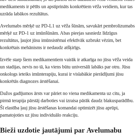
medikaments ir pētīts un apstiprināts konkrētiem vēža veidiem, kur tas
uzrāda labākos rezultātus.
Avelumabs mērķē uz PD-L1 uz vēža šūnām, savukārt pembrolizumabs
mērķē uz PD-1 uz imūnšūnām. Abas pieejas sasniedz līdzīgus
rezultātus, ļaujot jūsu imūnsistēmai efektīvāk uzbrukt vēzim, bet
konkrētais mehānisms ir nedaudz atšķirīgs.
Izvēle starp šiem medikamentiem vairāk ir atkarīga no jūsu vēža veida
un stadijas, nevis no tā, ka viens būtu universāli labāks par otru. Jūsu
onkologs ieteiks imūnterapiju, kurai ir vislabākie pierādījumi jūsu
konkrētās diagnozes ārstēšanai.
Dažos gadījumos ārsts var pāriet no viena medikamenta uz citu, ja
pirmā terapija pārstāj darboties vai izraisa pārāk daudz blakusparādību.
Šī elastība ļauj jūsu ārstēšanas komandai optimizēt jūsu aprūpi,
pamatojoties uz jūsu individuālo reakciju.
Bieži uzdotie jautājumi par Avelumabu