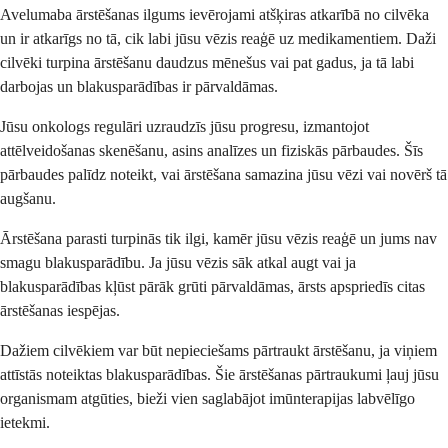
Avelumaba ārstēšanas ilgums ievērojami atšķiras atkarībā no cilvēka
un ir atkarīgs no tā, cik labi jūsu vēzis reaģē uz medikamentiem. Daži
cilvēki turpina ārstēšanu daudzus mēnešus vai pat gadus, ja tā labi
darbojas un blakusparādības ir pārvaldāmas.
Jūsu onkologs regulāri uzraudzīs jūsu progresu, izmantojot
attēlveidošanas skenēšanu, asins analīzes un fiziskās pārbaudes. Šīs
pārbaudes palīdz noteikt, vai ārstēšana samazina jūsu vēzi vai novērš tā
augšanu.
Ārstēšana parasti turpinās tik ilgi, kamēr jūsu vēzis reaģē un jums nav
smagu blakusparādību. Ja jūsu vēzis sāk atkal augt vai ja
blakusparādības kļūst pārāk grūti pārvaldāmas, ārsts apspriedīs citas
ārstēšanas iespējas.
Dažiem cilvēkiem var būt nepieciešams pārtraukt ārstēšanu, ja viņiem
attīstās noteiktas blakusparādības. Šie ārstēšanas pārtraukumi ļauj jūsu
organismam atgūties, bieži vien saglabājot imūnterapijas labvēlīgo
ietekmi.