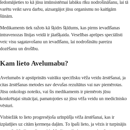
Iedomājieties to kā jūsu imūnsistēmai labāku rīku nodrošināšanu, lai tā
varētu veikt savu darbu, aizsargājot jūsu organismu no kaitīgām
šūnām.
Medikaments tiek ražots kā šķidrs šķīdums, kas pirms ievadīšanas
intravenozas līnijas veidā ir jāatšķaida. Veselības aprūpes speciālisti
veic visu sagatavošanu un ievadīšanu, lai nodrošinātu pareizu
dozēšanu un drošību.
Kam lieto Avelumabu?
Avelumabs ir apstiprināts vairāku specifisku vēža veidu ārstēšanai, ja
citas ārstēšanas metodes nav devušas rezultātus vai nav piemērotas.
Jūsu onkologs noteiks, vai šis medikaments ir piemērots jūsu
konkrētajai situācijai, pamatojoties uz jūsu vēža veidu un medicīnisko
vēsturi.
Visbiežāk to lieto progresējoša urīnpūšļa vēža ārstēšanai, kas ir
izplatījies uz citām ķermeņa daļām. To īpaši lieto, ja vēzis ir turpinājis