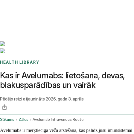
Benchmarks
Stories
FAQ
Sign up / Log in
HEALTH LIBRARY
Kas ir Avelumabs: lietošana, devas,
blakusparādības un vairāk
Pēdējo reizi atjaunināts
2026. gada 3. aprīlis
Sākums
Zāles
Avelumab Intravenous Route
Avelumabs ir mērķtiecīga vēža ārstēšana, kas palīdz jūsu imūnsistēmai