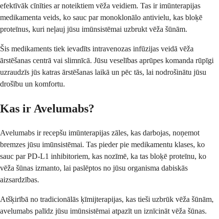
efektīvāk cīnīties ar noteiktiem vēža veidiem. Tas ir imūnterapijas
medikamenta veids, ko sauc par monoklonālo antivielu, kas bloķē
proteīnus, kuri neļauj jūsu imūnsistēmai uzbrukt vēža šūnām.
Šis medikaments tiek ievadīts intravenozas infūzijas veidā vēža
ārstēšanas centrā vai slimnīcā. Jūsu veselības aprūpes komanda rūpīgi
uzraudzīs jūs katras ārstēšanas laikā un pēc tās, lai nodrošinātu jūsu
drošību un komfortu.
Kas ir Avelumabs?
Avelumabs ir recepšu imūnterapijas zāles, kas darbojas, noņemot
bremzes jūsu imūnsistēmai. Tas pieder pie medikamentu klases, ko
sauc par PD-L1 inhibitoriem, kas nozīmē, ka tas bloķē proteīnu, ko
vēža šūnas izmanto, lai paslēptos no jūsu organisma dabiskās
aizsardzības.
Atšķirībā no tradicionālās ķīmijterapijas, kas tieši uzbrūk vēža šūnām,
avelumabs palīdz jūsu imūnsistēmai atpazīt un iznīcināt vēža šūnas.