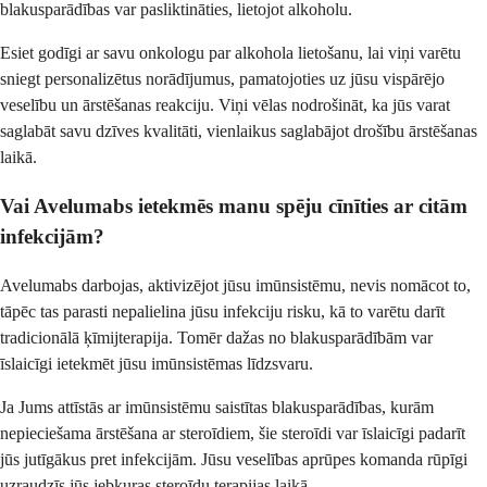
blakusparādības var pasliktināties, lietojot alkoholu.
Esiet godīgi ar savu onkologu par alkohola lietošanu, lai viņi varētu
sniegt personalizētus norādījumus, pamatojoties uz jūsu vispārējo
veselību un ārstēšanas reakciju. Viņi vēlas nodrošināt, ka jūs varat
saglabāt savu dzīves kvalitāti, vienlaikus saglabājot drošību ārstēšanas
laikā.
Vai Avelumabs ietekmēs manu spēju cīnīties ar citām
infekcijām?
Avelumabs darbojas, aktivizējot jūsu imūnsistēmu, nevis nomācot to,
tāpēc tas parasti nepalielina jūsu infekciju risku, kā to varētu darīt
tradicionālā ķīmijterapija. Tomēr dažas no blakusparādībām var
īslaicīgi ietekmēt jūsu imūnsistēmas līdzsvaru.
Ja Jums attīstās ar imūnsistēmu saistītas blakusparādības, kurām
nepieciešama ārstēšana ar steroīdiem, šie steroīdi var īslaicīgi padarīt
jūs jutīgākus pret infekcijām. Jūsu veselības aprūpes komanda rūpīgi
uzraudzīs jūs jebkuras steroīdu terapijas laikā.