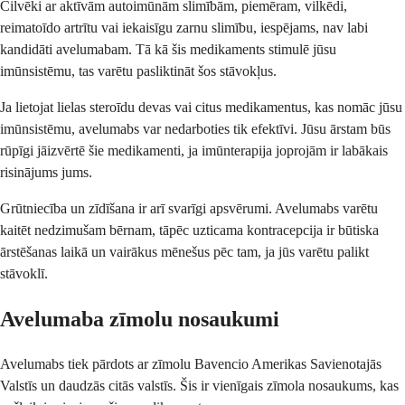
Cilvēki ar aktīvām autoimūnām slimībām, piemēram, vilkēdi,
reimatoīdo artrītu vai iekaisīgu zarnu slimību, iespējams, nav labi
kandidāti avelumabam. Tā kā šis medikaments stimulē jūsu
imūnsistēmu, tas varētu pasliktināt šos stāvokļus.
Ja lietojat lielas steroīdu devas vai citus medikamentus, kas nomāc jūsu
imūnsistēmu, avelumabs var nedarboties tik efektīvi. Jūsu ārstam būs
rūpīgi jāizvērtē šie medikamenti, ja imūnterapija joprojām ir labākais
risinājums jums.
Grūtniecība un zīdīšana ir arī svarīgi apsvērumi. Avelumabs varētu
kaitēt nedzimušam bērnam, tāpēc uzticama kontracepcija ir būtiska
ārstēšanas laikā un vairākus mēnešus pēc tam, ja jūs varētu palikt
stāvoklī.
Avelumaba zīmolu nosaukumi
Avelumabs tiek pārdots ar zīmolu Bavencio Amerikas Savienotajās
Valstīs un daudzās citās valstīs. Šis ir vienīgais zīmola nosaukums, kas