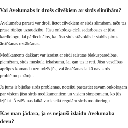
Vai Avelumabs ir drošs cilvēkiem ar sirds slimībām?
Avelumabu parasti var droši lietot cilvēkiem ar sirds slimībām, taču tas
prasa rūpīgu uzraudzību. Jūsu onkologs cieši sadarbosies ar jūsu
kardiologu, lai pārliecinātos, ka jūsu sirds stāvoklis ir stabils pirms
ārstēšanas uzsākšanas.
Medikaments dažkārt var izraisīt ar sirdi saistītas blakusparādības,
piemēram, sirds muskuļa iekaisumu, lai gan tas ir reti. Jūsu veselības
aprūpes komanda uzraudzīs jūs, vai ārstēšanas laikā nav sirds
problēmu pazīmju.
Ja jums ir bijušas sirds problēmas, noteikti pastāstiet savam onkologam
par visiem jūsu sirds medikamentiem un visiem simptomiem, ko jūs
izjūtat. Ārstēšanas laikā var ieteikt regulāru sirds monitoringu.
Kas man jādara, ja es nejauši izlaidu Avelumaba
devu?