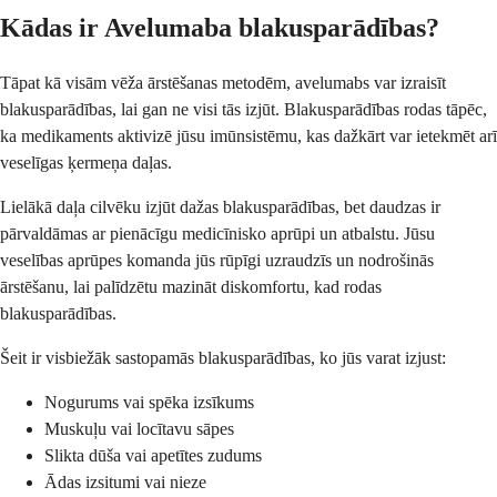
Kādas ir Avelumaba blakusparādības?
Tāpat kā visām vēža ārstēšanas metodēm, avelumabs var izraisīt
blakusparādības, lai gan ne visi tās izjūt. Blakusparādības rodas tāpēc,
ka medikaments aktivizē jūsu imūnsistēmu, kas dažkārt var ietekmēt arī
veselīgas ķermeņa daļas.
Lielākā daļa cilvēku izjūt dažas blakusparādības, bet daudzas ir
pārvaldāmas ar pienācīgu medicīnisko aprūpi un atbalstu. Jūsu
veselības aprūpes komanda jūs rūpīgi uzraudzīs un nodrošinās
ārstēšanu, lai palīdzētu mazināt diskomfortu, kad rodas
blakusparādības.
Šeit ir visbiežāk sastopamās blakusparādības, ko jūs varat izjust:
Nogurums vai spēka izsīkums
Muskuļu vai locītavu sāpes
Slikta dūša vai apetītes zudums
Ādas izsitumi vai nieze