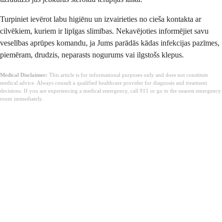
Turpiniet ievērot labu higiēnu un izvairieties no cieša kontakta ar
cilvēkiem, kuriem ir lipīgas slimības. Nekavējoties informējiet savu
veselības aprūpes komandu, ja Jums parādās kādas infekcijas pazīmes,
piemēram, drudzis, neparasts nogurums vai ilgstošs klepus.
Medical Disclaimer:
This article is for informational purposes only and does not constitute
medical advice. Always consult a qualified healthcare provider for diagnosis and treatment
decisions. If you are experiencing a medical emergency, call 911 or go to the nearest emergency
room immediately.