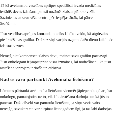
Tā kā avelumabu veselības aprūpes speciālisti ievada medicīnas
iestādē, devas izlaišana parasti nozīmē izlaistu plānoto vizīti.
Sazinieties ar savu vēža centru pēc iespējas ātrāk, lai pārceltu
ārstēšanu.
Jūsu veselības aprūpes komanda noteiks labāko veidu, kā atgriezties
pie ārstēšanas grafika. Dažreiz viņi var jūs uzņemt dažu dienu laikā pēc
izlaistās vizītes.
Nemēģiniet kompensēt izlaisto devu, mainot savu grafiku patstāvīgi.
Jūsu onkologam ir jāapstiprina visas izmaiņas, lai nodrošinātu, ka jūsu
ārstēšana joprojām ir droša un efektīva.
Kad es varu pārtraukt Avelumaba lietošanu?
Lēmums pārtraukt avelumaba lietošanu vienmēr jāpieņem kopā ar jūsu
onkologu, pamatojoties uz to, cik labi ārstēšana darbojas un kā jūs to
panesat. Daži cilvēki var pārtraukt lietošanu, ja viņu vēzis vairs
nereaģē, savukārt citi var turpināt lietot gadiem ilgi, ja tas labi darbojas.