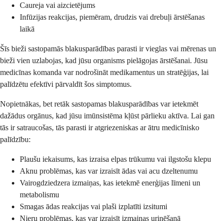
Caureja vai aizcietējums
Infūzijas reakcijas, piemēram, drudzis vai drebuļi ārstēšanas
laikā
Šīs bieži sastopamās blakusparādības parasti ir vieglas vai mērenas un
bieži vien uzlabojas, kad jūsu organisms pielāgojas ārstēšanai. Jūsu
medicīnas komanda var nodrošināt medikamentus un stratēģijas, lai
palīdzētu efektīvi pārvaldīt šos simptomus.
Nopietnākas, bet retāk sastopamas blakusparādības var ietekmēt
dažādus orgānus, kad jūsu imūnsistēma kļūst pārlieku aktīva. Lai gan
tās ir satraucošas, tās parasti ir atgriezeniskas ar ātru medicīnisko
palīdzību:
Plaušu iekaisums, kas izraisa elpas trūkumu vai ilgstošu klepu
Aknu problēmas, kas var izraisīt ādas vai acu dzeltenumu
Vairogdziedzera izmaiņas, kas ietekmē enerģijas līmeni un
metabolismu
Smagas ādas reakcijas vai plaši izplatīti izsitumi
Nieru problēmas, kas var izraisīt izmaiņas urinēšanā