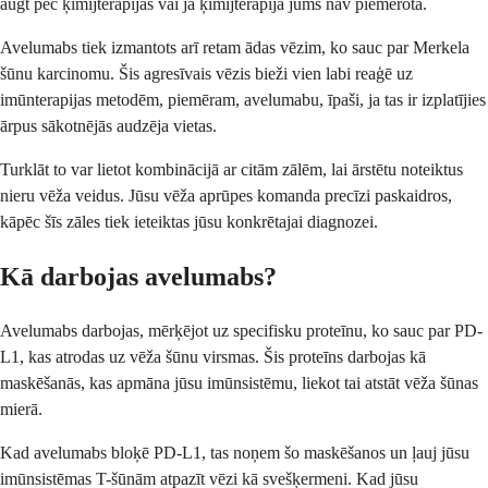
augt pēc ķīmijterapijas vai ja ķīmijterapija jums nav piemērota.
Avelumabs tiek izmantots arī retam ādas vēzim, ko sauc par Merkela
šūnu karcinomu. Šis agresīvais vēzis bieži vien labi reaģē uz
imūnterapijas metodēm, piemēram, avelumabu, īpaši, ja tas ir izplatījies
ārpus sākotnējās audzēja vietas.
Turklāt to var lietot kombinācijā ar citām zālēm, lai ārstētu noteiktus
nieru vēža veidus. Jūsu vēža aprūpes komanda precīzi paskaidros,
kāpēc šīs zāles tiek ieteiktas jūsu konkrētajai diagnozei.
Kā darbojas avelumabs?
Avelumabs darbojas, mērķējot uz specifisku proteīnu, ko sauc par PD-
L1, kas atrodas uz vēža šūnu virsmas. Šis proteīns darbojas kā
maskēšanās, kas apmāna jūsu imūnsistēmu, liekot tai atstāt vēža šūnas
mierā.
Kad avelumabs bloķē PD-L1, tas noņem šo maskēšanos un ļauj jūsu
imūnsistēmas T-šūnām atpazīt vēzi kā svešķermeni. Kad jūsu