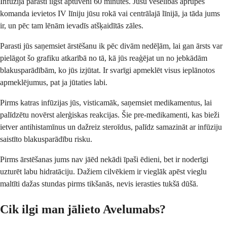
Infūzija parasti ilgst aptuveni 60 minūtes. Jūsu veselības aprūpes
komanda ievietos IV līniju jūsu rokā vai centrālajā līnijā, ja tāda jums
ir, un pēc tam lēnām ievadīs atšķaidītās zāles.
Parasti jūs saņemsiet ārstēšanu ik pēc divām nedēļām, lai gan ārsts var
pielāgot šo grafiku atkarībā no tā, kā jūs reaģējat un no jebkādām
blakusparādībām, ko jūs izjūtat. Ir svarīgi apmeklēt visus ieplānotos
apmeklējumus, pat ja jūtaties labi.
Pirms katras infūzijas jūs, visticamāk, saņemsiet medikamentus, lai
palīdzētu novērst alerģiskas reakcijas. Šie pre-medikamenti, kas bieži
ietver antihistamīnus un dažreiz steroīdus, palīdz samazināt ar infūziju
saistīto blakusparādību risku.
Pirms ārstēšanas jums nav jāēd nekādi īpaši ēdieni, bet ir noderīgi
uzturēt labu hidratāciju. Dažiem cilvēkiem ir vieglāk apēst vieglu
maltīti dažas stundas pirms tikšanās, nevis ierasties tukšā dūšā.
Cik ilgi man jālieto Avelumabs?