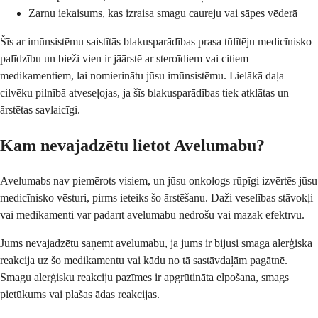
Zarnu iekaisums, kas izraisa smagu caureju vai sāpes vēderā
Šīs ar imūnsistēmu saistītās blakusparādības prasa tūlītēju medicīnisko
palīdzību un bieži vien ir jāārstē ar steroīdiem vai citiem
medikamentiem, lai nomierinātu jūsu imūnsistēmu. Lielākā daļa
cilvēku pilnībā atveseļojas, ja šīs blakusparādības tiek atklātas un
ārstētas savlaicīgi.
Kam nevajadzētu lietot Avelumabu?
Avelumabs nav piemērots visiem, un jūsu onkologs rūpīgi izvērtēs jūsu
medicīnisko vēsturi, pirms ieteiks šo ārstēšanu. Daži veselības stāvokļi
vai medikamenti var padarīt avelumabu nedrošu vai mazāk efektīvu.
Jums nevajadzētu saņemt avelumabu, ja jums ir bijusi smaga alerģiska
reakcija uz šo medikamentu vai kādu no tā sastāvdaļām pagātnē.
Smagu alerģisku reakciju pazīmes ir apgrūtināta elpošana, smags
pietūkums vai plašas ādas reakcijas.