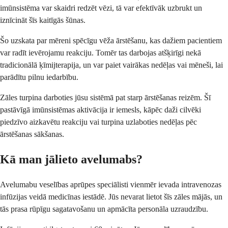
imūnsistēma var skaidri redzēt vēzi, tā var efektīvāk uzbrukt un
iznīcināt šīs kaitīgās šūnas.
Šo uzskata par mēreni spēcīgu vēža ārstēšanu, kas dažiem pacientiem
var radīt ievērojamu reakciju. Tomēr tas darbojas atšķirīgi nekā
tradicionālā ķīmijterapija, un var paiet vairākas nedēļas vai mēneši, lai
parādītu pilnu iedarbību.
Zāles turpina darboties jūsu sistēmā pat starp ārstēšanas reizēm. Šī
pastāvīgā imūnsistēmas aktivācija ir iemesls, kāpēc daži cilvēki
piedzīvo aizkavētu reakciju vai turpina uzlaboties nedēļas pēc
ārstēšanas sākšanas.
Kā man jālieto avelumabs?
Avelumabu veselības aprūpes speciālisti vienmēr ievada intravenozas
infūzijas veidā medicīnas iestādē. Jūs nevarat lietot šīs zāles mājās, un
tās prasa rūpīgu sagatavošanu un apmācīta personāla uzraudzību.