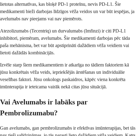
lietotas alternatīvas, kas bloķē PD-1 proteīnu, nevis PD-L1. Šie
medikamenti bieži darbojas līdzīgos vēža veidos un var būt iespējas, ja
avelumabs nav pieejams vai nav piemērots.
Atezolizumabs (Tecentriq) un durvalumabs (Imfinzi) ir citi PD-L1
inhibitori, piemēram, avelumabs. Šie medikamenti darbojas pēc tāda
paša mehānisma, bet var būt apstiprināti dažādiem vēža veidiem vai
lietoti dažādās kombinācijās.
Izvēle starp šiem medikamentiem ir atkarīga no tādiem faktoriem kā
jūsu konkrētais vēža veids, iepriekšējās ārstēšanas un individuālie
veselības faktori. Jūsu onkologs paskaidros, kāpēc viena konkrēta
imūnterapija ir ieteicama vairāk nekā citas jūsu situācijā.
Vai Avelumabs ir labāks par
Pembrolizumabu?
Gan avelumabs, gan pembrolizumabs ir efektīvas imūnterapijas, bet tās
nav tieši salīdzināmas, jo tās parasti lieto dažādiem vēža veidiem. Katrs