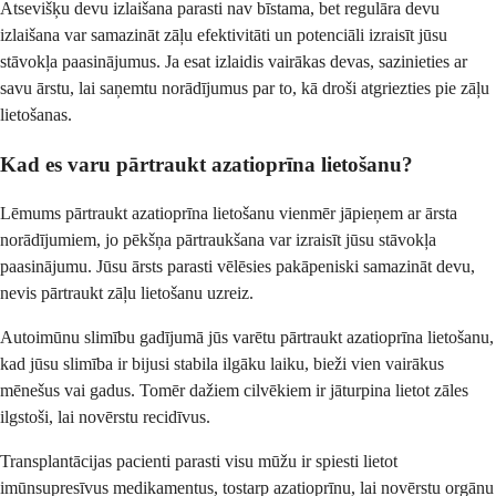
Atsevišķu devu izlaišana parasti nav bīstama, bet regulāra devu
izlaišana var samazināt zāļu efektivitāti un potenciāli izraisīt jūsu
stāvokļa paasinājumus. Ja esat izlaidis vairākas devas, sazinieties ar
savu ārstu, lai saņemtu norādījumus par to, kā droši atgriezties pie zāļu
lietošanas.
Kad es varu pārtraukt azatioprīna lietošanu?
Lēmums pārtraukt azatioprīna lietošanu vienmēr jāpieņem ar ārsta
norādījumiem, jo pēkšņa pārtraukšana var izraisīt jūsu stāvokļa
paasinājumu. Jūsu ārsts parasti vēlēsies pakāpeniski samazināt devu,
nevis pārtraukt zāļu lietošanu uzreiz.
Autoimūnu slimību gadījumā jūs varētu pārtraukt azatioprīna lietošanu,
kad jūsu slimība ir bijusi stabila ilgāku laiku, bieži vien vairākus
mēnešus vai gadus. Tomēr dažiem cilvēkiem ir jāturpina lietot zāles
ilgstoši, lai novērstu recidīvus.
Transplantācijas pacienti parasti visu mūžu ir spiesti lietot
imūnsupresīvus medikamentus, tostarp azatioprīnu, lai novērstu orgānu