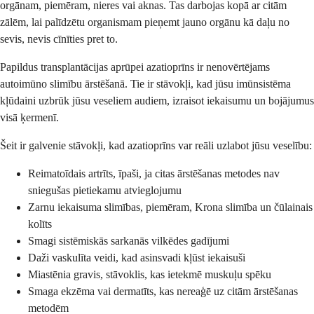
orgānam, piemēram, nieres vai aknas. Tas darbojas kopā ar citām
zālēm, lai palīdzētu organismam pieņemt jauno orgānu kā daļu no
sevis, nevis cīnīties pret to.
Papildus transplantācijas aprūpei azatioprīns ir nenovērtējams
autoimūno slimību ārstēšanā. Tie ir stāvokļi, kad jūsu imūnsistēma
kļūdaini uzbrūk jūsu veseliem audiem, izraisot iekaisumu un bojājumus
visā ķermenī.
Šeit ir galvenie stāvokļi, kad azatioprīns var reāli uzlabot jūsu veselību:
Reimatoīdais artrīts, īpaši, ja citas ārstēšanas metodes nav
sniegušas pietiekamu atvieglojumu
Zarnu iekaisuma slimības, piemēram, Krona slimība un čūlainais
kolīts
Smagi sistēmiskās sarkanās vilkēdes gadījumi
Daži vaskulīta veidi, kad asinsvadi kļūst iekaisuši
Miastēnia gravis, stāvoklis, kas ietekmē muskuļu spēku
Smaga ekzēma vai dermatīts, kas nereaģē uz citām ārstēšanas
metodēm