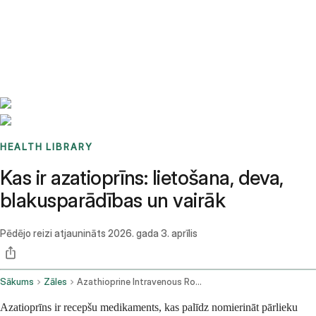
Benchmarks
Stories
FAQ
Sign up / Log in
HEALTH LIBRARY
Kas ir azatioprīns: lietošana, deva,
blakusparādības un vairāk
Pēdējo reizi atjaunināts
2026. gada 3. aprīlis
Sākums
Zāles
Azathioprine Intravenous Route
Azatioprīns ir recepšu medikaments, kas palīdz nomierināt pārlieku