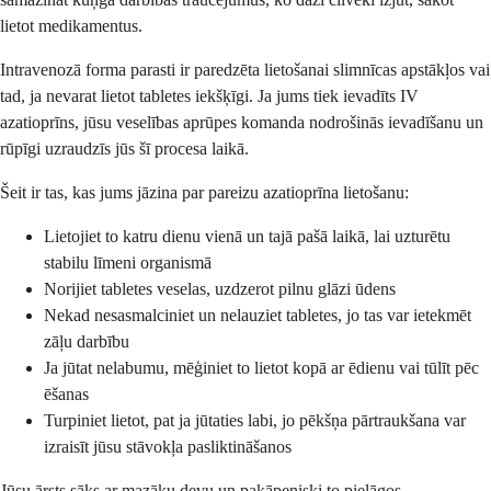
lietot medikamentus.
Intravenozā forma parasti ir paredzēta lietošanai slimnīcas apstākļos vai
tad, ja nevarat lietot tabletes iekšķīgi. Ja jums tiek ievadīts IV
azatioprīns, jūsu veselības aprūpes komanda nodrošinās ievadīšanu un
rūpīgi uzraudzīs jūs šī procesa laikā.
Šeit ir tas, kas jums jāzina par pareizu azatioprīna lietošanu:
Lietojiet to katru dienu vienā un tajā pašā laikā, lai uzturētu
stabilu līmeni organismā
Norijiet tabletes veselas, uzdzerot pilnu glāzi ūdens
Nekad nesasmalciniet un nelauziet tabletes, jo tas var ietekmēt
zāļu darbību
Ja jūtat nelabumu, mēģiniet to lietot kopā ar ēdienu vai tūlīt pēc
ēšanas
Turpiniet lietot, pat ja jūtaties labi, jo pēkšņa pārtraukšana var
izraisīt jūsu stāvokļa pasliktināšanos
Jūsu ārsts sāks ar mazāku devu un pakāpeniski to pielāgos,