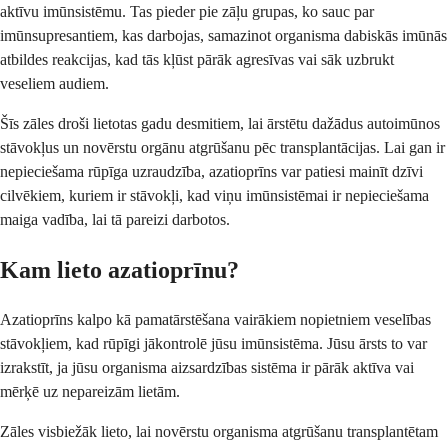
aktīvu imūnsistēmu. Tas pieder pie zāļu grupas, ko sauc par
imūnsupresantiem, kas darbojas, samazinot organisma dabiskās imūnās
atbildes reakcijas, kad tās kļūst pārāk agresīvas vai sāk uzbrukt
veseliem audiem.
Šīs zāles droši lietotas gadu desmitiem, lai ārstētu dažādus autoimūnos
stāvokļus un novērstu orgānu atgrūšanu pēc transplantācijas. Lai gan ir
nepieciešama rūpīga uzraudzība, azatioprīns var patiesi mainīt dzīvi
cilvēkiem, kuriem ir stāvokļi, kad viņu imūnsistēmai ir nepieciešama
maiga vadība, lai tā pareizi darbotos.
Kam lieto azatioprīnu?
Azatioprīns kalpo kā pamatārstēšana vairākiem nopietniem veselības
stāvokļiem, kad rūpīgi jākontrolē jūsu imūnsistēma. Jūsu ārsts to var
izrakstīt, ja jūsu organisma aizsardzības sistēma ir pārāk aktīva vai
mērķē uz nepareizām lietām.
Zāles visbiežāk lieto, lai novērstu organisma atgrūšanu transplantētam