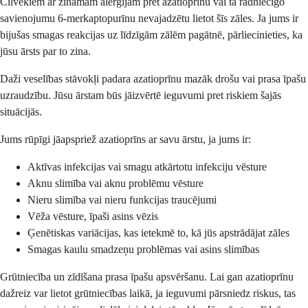
Cilvēkiem ar zināmām alerģijām pret azatioprīnu vai tā radniecīgo
savienojumu 6-merkaptopurīnu nevajadzētu lietot šīs zāles. Ja jums ir
bijušas smagas reakcijas uz līdzīgām zālēm pagātnē, pārliecinieties, ka
jūsu ārsts par to zina.
Daži veselības stāvokļi padara azatioprīnu mazāk drošu vai prasa īpašu
uzraudzību. Jūsu ārstam būs jāizvērtē ieguvumi pret riskiem šajās
situācijās.
Jums rūpīgi jāapspriež azatioprīns ar savu ārstu, ja jums ir:
Aktīvas infekcijas vai smagu atkārtotu infekciju vēsture
Aknu slimība vai aknu problēmu vēsture
Nieru slimība vai nieru funkcijas traucējumi
Vēža vēsture, īpaši asins vēzis
Ģenētiskas variācijas, kas ietekmē to, kā jūs apstrādājat zāles
Smagas kaulu smadzeņu problēmas vai asins slimības
Grūtniecība un zīdīšana prasa īpašu apsvēršanu. Lai gan azatioprīnu
dažreiz var lietot grūtniecības laikā, ja ieguvumi pārsniedz riskus, tas