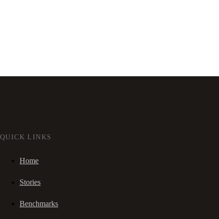
QUICK LINKS
Home
Stories
Benchmarks