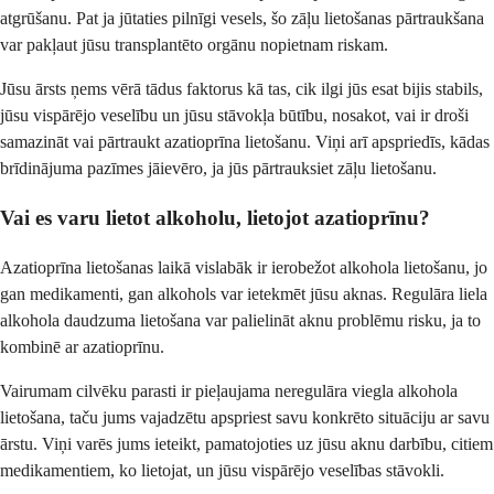
atgrūšanu. Pat ja jūtaties pilnīgi vesels, šo zāļu lietošanas pārtraukšana
var pakļaut jūsu transplantēto orgānu nopietnam riskam.
Jūsu ārsts ņems vērā tādus faktorus kā tas, cik ilgi jūs esat bijis stabils,
jūsu vispārējo veselību un jūsu stāvokļa būtību, nosakot, vai ir droši
samazināt vai pārtraukt azatioprīna lietošanu. Viņi arī apspriedīs, kādas
brīdinājuma pazīmes jāievēro, ja jūs pārtrauksiet zāļu lietošanu.
Vai es varu lietot alkoholu, lietojot azatioprīnu?
Azatioprīna lietošanas laikā vislabāk ir ierobežot alkohola lietošanu, jo
gan medikamenti, gan alkohols var ietekmēt jūsu aknas. Regulāra liela
alkohola daudzuma lietošana var palielināt aknu problēmu risku, ja to
kombinē ar azatioprīnu.
Vairumam cilvēku parasti ir pieļaujama neregulāra viegla alkohola
lietošana, taču jums vajadzētu apspriest savu konkrēto situāciju ar savu
ārstu. Viņi varēs jums ieteikt, pamatojoties uz jūsu aknu darbību, citiem
medikamentiem, ko lietojat, un jūsu vispārējo veselības stāvokli.