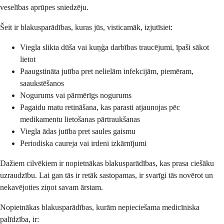
veselības aprūpes sniedzēju.
Šeit ir blakusparādības, kuras jūs, visticamāk, izjutīsiet:
Viegla slikta dūša vai kuņģa darbības traucējumi, īpaši sākot
lietot
Paaugstināta jutība pret nelielām infekcijām, piemēram,
saaukstēšanos
Nogurums vai pārmērīgs nogurums
Pagaidu matu retināšana, kas parasti atjaunojas pēc
medikamentu lietošanas pārtraukšanas
Viegla ādas jutība pret saules gaismu
Periodiska caureja vai irdeni izkārnījumi
Dažiem cilvēkiem ir nopietnākas blakusparādības, kas prasa ciešāku
uzraudzību. Lai gan tās ir retāk sastopamas, ir svarīgi tās novērot un
nekavējoties ziņot savam ārstam.
Nopietnākas blakusparādības, kurām nepieciešama medicīniska
palīdzība, ir: