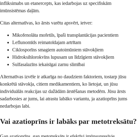
infliksimabs un etanercepts, kas iedarbojas uz specifiskām
imūnsistēmas daļām.
Citas alternatīvas, ko ārsts varētu apsvērt, ietver:
Mikofenolāta mofetils, īpaši transplantācijas pacientiem
Leflunomīds reimatoīdajam artrītam
Ciklosporīns smagiem autoimūniem stāvokļiem
Hidroksihlorokvīns lupusam un līdzīgiem stāvokļiem
Sulfasalazīns iekaisīgai zarnu slimībai
Alternatīvas izvēle ir atkarīga no daudziem faktoriem, tostarp jūsu
konkrētā stāvokļa, citiem medikamentiem, ko lietojat, un jūsu
individuālās reakcijas uz dažādām ārstēšanas metodēm. Jūsu ārsts
sadarbosies ar jums, lai atrastu labāko variantu, ja azatioprīns jums
nedarbojas labi.
Vai azatioprīns ir labāks par metotreksātu?
Gan azatioprīns, gan metotreksāts ir efektīvi imūnsupresīvie