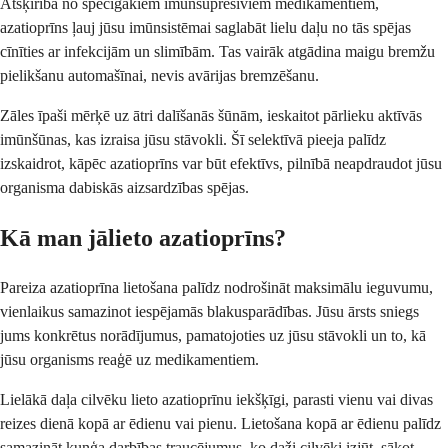
Atšķirībā no spēcīgākiem imūnsupresīviem medikamentiem,
azatioprīns ļauj jūsu imūnsistēmai saglabāt lielu daļu no tās spējas
cīnīties ar infekcijām un slimībām. Tas vairāk atgādina maigu bremžu
pielikšanu automašīnai, nevis avārijas bremzēšanu.
Zāles īpaši mērķē uz ātri dalīšanās šūnām, ieskaitot pārlieku aktīvās
imūnšūnas, kas izraisa jūsu stāvokli. Šī selektīvā pieeja palīdz
izskaidrot, kāpēc azatioprīns var būt efektīvs, pilnībā neapdraudot jūsu
organisma dabiskās aizsardzības spējas.
Kā man jālieto azatioprīns?
Pareiza azatioprīna lietošana palīdz nodrošināt maksimālu ieguvumu,
vienlaikus samazinot iespējamās blakusparādības. Jūsu ārsts sniegs
jums konkrētus norādījumus, pamatojoties uz jūsu stāvokli un to, kā
jūsu organisms reaģē uz medikamentiem.
Lielākā daļa cilvēku lieto azatioprīnu iekšķīgi, parasti vienu vai divas
reizes dienā kopā ar ēdienu vai pienu. Lietošana kopā ar ēdienu palīdz
samazināt kuņģa darbības traucējumus, ko daži cilvēki izjūt, sākot