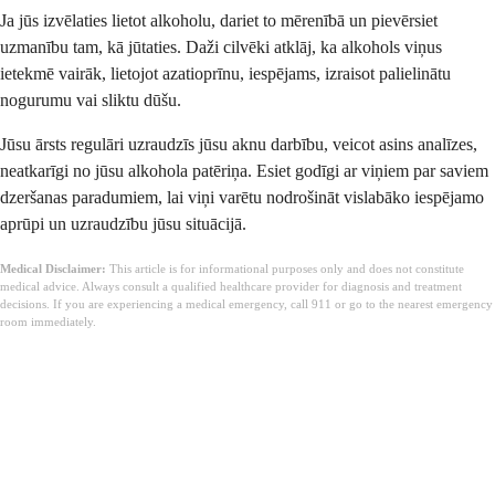
Ja jūs izvēlaties lietot alkoholu, dariet to mērenībā un pievērsiet
uzmanību tam, kā jūtaties. Daži cilvēki atklāj, ka alkohols viņus
ietekmē vairāk, lietojot azatioprīnu, iespējams, izraisot palielinātu
nogurumu vai sliktu dūšu.
Jūsu ārsts regulāri uzraudzīs jūsu aknu darbību, veicot asins analīzes,
neatkarīgi no jūsu alkohola patēriņa. Esiet godīgi ar viņiem par saviem
dzeršanas paradumiem, lai viņi varētu nodrošināt vislabāko iespējamo
aprūpi un uzraudzību jūsu situācijā.
Medical Disclaimer:
This article is for informational purposes only and does not constitute
medical advice. Always consult a qualified healthcare provider for diagnosis and treatment
decisions. If you are experiencing a medical emergency, call 911 or go to the nearest emergency
room immediately.