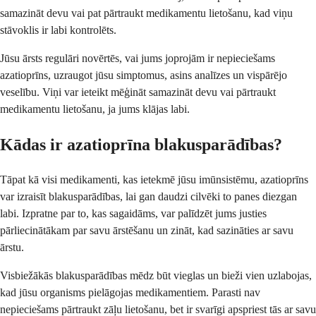
samazināt devu vai pat pārtraukt medikamentu lietošanu, kad viņu
stāvoklis ir labi kontrolēts.
Jūsu ārsts regulāri novērtēs, vai jums joprojām ir nepieciešams
azatioprīns, uzraugot jūsu simptomus, asins analīzes un vispārējo
veselību. Viņi var ieteikt mēģināt samazināt devu vai pārtraukt
medikamentu lietošanu, ja jums klājas labi.
Kādas ir azatioprīna blakusparādības?
Tāpat kā visi medikamenti, kas ietekmē jūsu imūnsistēmu, azatioprīns
var izraisīt blakusparādības, lai gan daudzi cilvēki to panes diezgan
labi. Izpratne par to, kas sagaidāms, var palīdzēt jums justies
pārliecinātākam par savu ārstēšanu un zināt, kad sazināties ar savu
ārstu.
Visbiežākās blakusparādības mēdz būt vieglas un bieži vien uzlabojas,
kad jūsu organisms pielāgojas medikamentiem. Parasti nav
nepieciešams pārtraukt zāļu lietošanu, bet ir svarīgi apspriest tās ar savu