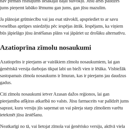
nav pirmais risinājums lielākajai daļai stāvokļu. Jūsu ārsts palīdzēs
jums pieņemt labāko lēmumu gan jums, gan jūsu mazulim.
Ja plānojat grūtniecību vai jau esat stāvoklī, apspriediet to ar savu
veselības aprūpes sniedzēju pēc iespējas ātrāk. Iespējams, ka viņiem
būs jāpielāgo jūsu ārstēšanas plāns vai jāpāriet uz drošāku alternatīvu.
Azatioprīna zīmolu nosaukumi
Azatioprīns ir pieejams ar vairākiem zīmolu nosaukumiem, lai gan
ģenēriskā versija darbojas tikpat labi un bieži vien ir lētāka. Visbiežāk
sastopamais zīmola nosaukums ir Imuran, kas ir pieejams jau daudzus
gadus.
Citi zīmolu nosaukumi ietver Azasan dažos reģionos, lai gan
pieejamība atšķiras atkarībā no valsts. Jūsu farmaceits var palīdzēt jums
saprast, kuru versiju jūs saņemat un vai pāreja starp zīmoliem varētu
ietekmēt jūsu ārstēšanu.
Neatkarīgi no tā, vai lietojat zīmola vai ģenērisko versiju, aktīvā viela