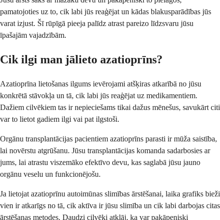
pamatojoties uz to, cik labi jūs reaģējat un kādas blakusparādības jūs
varat izjust. Šī rūpīgā pieeja palīdz atrast pareizo līdzsvaru jūsu
īpašajām vajadzībām.
Cik ilgi man jālieto azatioprīns?
Azatioprīna lietošanas ilgums ievērojami atšķiras atkarībā no jūsu
konkrētā stāvokļa un tā, cik labi jūs reaģējat uz medikamentiem.
Dažiem cilvēkiem tas ir nepieciešams tikai dažus mēnešus, savukārt citi
var to lietot gadiem ilgi vai pat ilgstoši.
Orgānu transplantācijas pacientiem azatioprīns parasti ir mūža saistība,
lai novērstu atgrūšanu. Jūsu transplantācijas komanda sadarbosies ar
jums, lai atrastu viszemāko efektīvo devu, kas saglabā jūsu jauno
orgānu veselu un funkcionējošu.
Ja lietojat azatioprīnu autoimūnas slimības ārstēšanai, laika grafiks bieži
vien ir atkarīgs no tā, cik aktīva ir jūsu slimība un cik labi darbojas citas
ārstēšanas metodes. Daudzi cilvēki atklāj, ka var pakāpeniski