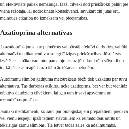
un efektivitāte paliek nemainīga. Daži cilvēki dod priekšroku palikt pie
viena ražotāja, lai nodrošinātu konsekvenci, savukārt citi jūtas ērti,
mainoties atkarībā no izmaksām vai pieejamības.
Azatioprīna alternatīvas
Ja azatioprīns jums nav piemērots vai pārstāj efektīvi darboties, vairāki
alternatīvi medikamenti var sniegt līdzīgas priekšrocības. Jūsu ārsts
izvēlēsies labāko variantu, pamatojoties uz jūsu konkrēto stāvokli un
to, kā jūs esat reaģējis uz citām ārstēšanas metodēm.
Autoimūnu slimību gadījumā metotreksāts bieži tiek uzskatīts par tuvu
alternatīvu. Tas darbojas atšķirīgi nekā azatioprīns, bet var būt vienlīdz
efektīvs daudziem cilvēkiem, lai gan tam ir savi apsvērumi un
uzraudzības prasības.
Jaunāki medikamenti, ko sauc par bioloģiskajiem preparātiem, piedāvā
vēl vienu iespēju, īpaši tādiem stāvokļiem kā reimatoīdais artrīts un
iekaisīgas zarnu slimības. Tie ietver tādas zāles kā adalimumabs,