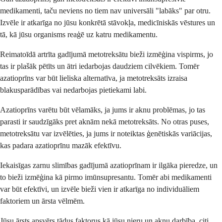
medikamenti, taču neviens no tiem nav universāli "labāks" par otru.
Izvēle ir atkarīga no jūsu konkrētā stāvokļa, medicīniskās vēstures un
tā, kā jūsu organisms reaģē uz katru medikamentu.
Reimatoīdā artrīta gadījumā metotreksātu bieži izmēģina vispirms, jo
tas ir plašāk pētīts un ātri iedarbojas daudziem cilvēkiem. Tomēr
azatioprīns var būt lieliska alternatīva, ja metotreksāts izraisa
blakusparādības vai nedarbojas pietiekami labi.
Azatioprīns varētu būt vēlamāks, ja jums ir aknu problēmas, jo tas
parasti ir saudzīgāks pret aknām nekā metotreksāts. No otras puses,
metotreksātu var izvēlēties, ja jums ir noteiktas ģenētiskās variācijas,
kas padara azatioprīnu mazāk efektīvu.
Iekaisīgas zarnu slimības gadījumā azatioprīnam ir ilgāka pieredze, un
to bieži izmēģina kā pirmo imūnsupresantu. Tomēr abi medikamenti
var būt efektīvi, un izvēle bieži vien ir atkarīga no individuāliem
faktoriem un ārsta vēlmēm.
Jūsu ārsts apsvērs tādus faktorus kā jūsu nieru un aknu darbība, citi