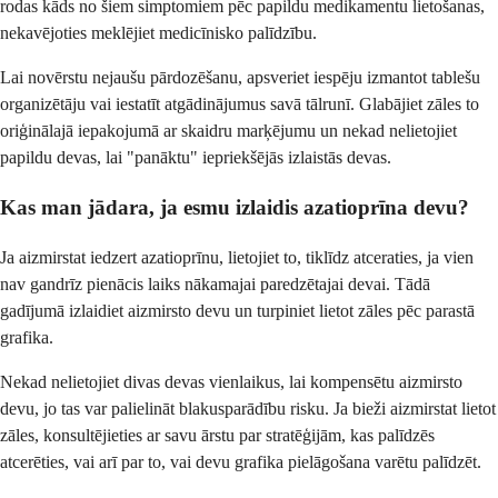
rodas kāds no šiem simptomiem pēc papildu medikamentu lietošanas,
nekavējoties meklējiet medicīnisko palīdzību.
Lai novērstu nejaušu pārdozēšanu, apsveriet iespēju izmantot tablešu
organizētāju vai iestatīt atgādinājumus savā tālrunī. Glabājiet zāles to
oriģinālajā iepakojumā ar skaidru marķējumu un nekad nelietojiet
papildu devas, lai "panāktu" iepriekšējās izlaistās devas.
Kas man jādara, ja esmu izlaidis azatioprīna devu?
Ja aizmirstat iedzert azatioprīnu, lietojiet to, tiklīdz atceraties, ja vien
nav gandrīz pienācis laiks nākamajai paredzētajai devai. Tādā
gadījumā izlaidiet aizmirsto devu un turpiniet lietot zāles pēc parastā
grafika.
Nekad nelietojiet divas devas vienlaikus, lai kompensētu aizmirsto
devu, jo tas var palielināt blakusparādību risku. Ja bieži aizmirstat lietot
zāles, konsultējieties ar savu ārstu par stratēģijām, kas palīdzēs
atcerēties, vai arī par to, vai devu grafika pielāgošana varētu palīdzēt.