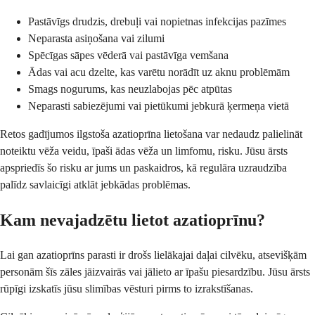
Pastāvīgs drudzis, drebuļi vai nopietnas infekcijas pazīmes
Neparasta asiņošana vai zilumi
Spēcīgas sāpes vēderā vai pastāvīga vemšana
Ādas vai acu dzelte, kas varētu norādīt uz aknu problēmām
Smags nogurums, kas neuzlabojas pēc atpūtas
Neparasti sabiezējumi vai pietūkumi jebkurā ķermeņa vietā
Retos gadījumos ilgstoša azatioprīna lietošana var nedaudz palielināt
noteiktu vēža veidu, īpaši ādas vēža un limfomu, risku. Jūsu ārsts
apspriedīs šo risku ar jums un paskaidros, kā regulāra uzraudzība
palīdz savlaicīgi atklāt jebkādas problēmas.
Kam nevajadzētu lietot azatioprīnu?
Lai gan azatioprīns parasti ir drošs lielākajai daļai cilvēku, atsevišķām
personām šīs zāles jāizvairās vai jālieto ar īpašu piesardzību. Jūsu ārsts
rūpīgi izskatīs jūsu slimības vēsturi pirms to izrakstīšanas.