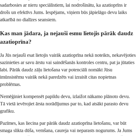
sadarbosies ar nieru speciālistiem, lai nodrošinātu, ka azatioprīns ir
drošs un efektīvs Jums. Iespējams, viņiem būs jāpielāgo devu laiks
atkarībā no dialīzes seansiem.
Kas man jādara, ja nejauši esmu lietojis pārāk daudz
azatioprīna?
Ja Jūs nejauši esat lietojis vairāk azatioprīna nekā noteikts, nekavējoties
sazinieties ar savu ārstu vai saindēšanās kontroles centru, pat ja jūtaties
labi. Pārāk daudz zāļu lietošana var potenciāli nomākt Jūsu
imūnsistēmu vairāk nekā paredzēts vai izraisīt citas nopietnas
problēmas.
Nemēģiniet kompensēt papildu devu, izlaižot nākamo plānoto devu.
Tā vietā ievērojiet ārsta norādījumus par to, kad atsākt parasto devu
grafiku.
Pazīmes, kas liecina par pārāk daudz azatioprīna lietošanu, var būt
smaga slikta dūša, vemšana, caureja vai neparasts nogurums. Ja Jums