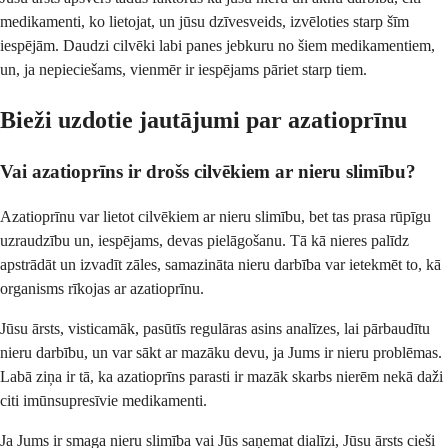
medikamenti, ko lietojat, un jūsu dzīvesveids, izvēloties starp šīm
iespējām. Daudzi cilvēki labi panes jebkuru no šiem medikamentiem,
un, ja nepieciešams, vienmēr ir iespējams pāriet starp tiem.
Bieži uzdotie jautājumi par azatioprīnu
Vai azatioprīns ir drošs cilvēkiem ar nieru slimību?
Azatioprīnu var lietot cilvēkiem ar nieru slimību, bet tas prasa rūpīgu
uzraudzību un, iespējams, devas pielāgošanu. Tā kā nieres palīdz
apstrādāt un izvadīt zāles, samazināta nieru darbība var ietekmēt to, kā
organisms rīkojas ar azatioprīnu.
Jūsu ārsts, visticamāk, pasūtīs regulāras asins analīzes, lai pārbaudītu
nieru darbību, un var sākt ar mazāku devu, ja Jums ir nieru problēmas.
Labā ziņa ir tā, ka azatioprīns parasti ir mazāk skarbs nierēm nekā daži
citi imūnsupresīvie medikamenti.
Ja Jums ir smaga nieru slimība vai Jūs saņemat dialīzi, Jūsu ārsts cieši