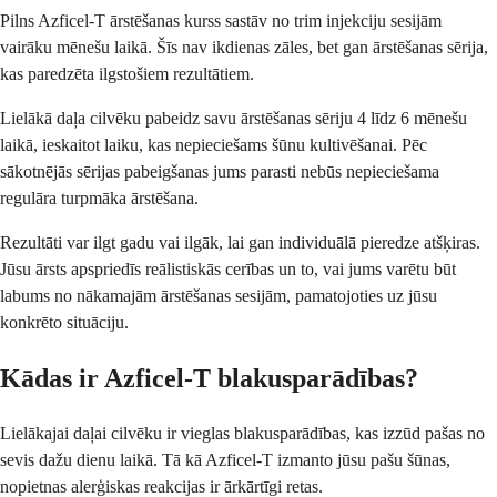
Pilns Azficel-T ārstēšanas kurss sastāv no trim injekciju sesijām
vairāku mēnešu laikā. Šīs nav ikdienas zāles, bet gan ārstēšanas sērija,
kas paredzēta ilgstošiem rezultātiem.
Lielākā daļa cilvēku pabeidz savu ārstēšanas sēriju 4 līdz 6 mēnešu
laikā, ieskaitot laiku, kas nepieciešams šūnu kultivēšanai. Pēc
sākotnējās sērijas pabeigšanas jums parasti nebūs nepieciešama
regulāra turpmāka ārstēšana.
Rezultāti var ilgt gadu vai ilgāk, lai gan individuālā pieredze atšķiras.
Jūsu ārsts apspriedīs reālistiskās cerības un to, vai jums varētu būt
labums no nākamajām ārstēšanas sesijām, pamatojoties uz jūsu
konkrēto situāciju.
Kādas ir Azficel-T blakusparādības?
Lielākajai daļai cilvēku ir vieglas blakusparādības, kas izzūd pašas no
sevis dažu dienu laikā. Tā kā Azficel-T izmanto jūsu pašu šūnas,
nopietnas alerģiskas reakcijas ir ārkārtīgi retas.