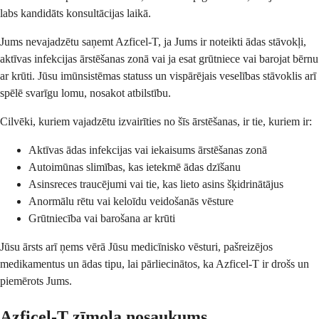
labs kandidāts konsultācijas laikā.
Jums nevajadzētu saņemt Azficel-T, ja Jums ir noteikti ādas stāvokļi,
aktīvas infekcijas ārstēšanas zonā vai ja esat grūtniece vai barojat bērnu
ar krūti. Jūsu imūnsistēmas statuss un vispārējais veselības stāvoklis arī
spēlē svarīgu lomu, nosakot atbilstību.
Cilvēki, kuriem vajadzētu izvairīties no šīs ārstēšanas, ir tie, kuriem ir:
Aktīvas ādas infekcijas vai iekaisums ārstēšanas zonā
Autoimūnas slimības, kas ietekmē ādas dzīšanu
Asinsreces traucējumi vai tie, kas lieto asins šķidrinātājus
Anormālu rētu vai keloīdu veidošanās vēsture
Grūtniecība vai barošana ar krūti
Jūsu ārsts arī ņems vērā Jūsu medicīnisko vēsturi, pašreizējos
medikamentus un ādas tipu, lai pārliecinātos, ka Azficel-T ir drošs un
piemērots Jums.
Azficel-T zīmola nosaukums