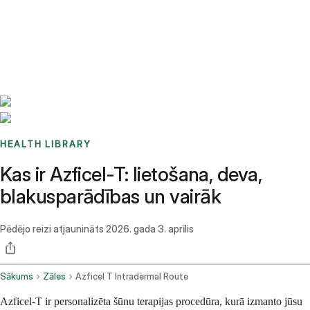
Benchmarks
Stories
FAQ
Sign up / Log in
HEALTH LIBRARY
Kas ir Azficel-T: lietošana, deva,
blakusparādības un vairāk
Pēdējo reizi atjaunināts
2026. gada 3. aprīlis
Sākums
Zāles
Azficel T Intradermal Route
Azficel-T ir personalizēta šūnu terapijas procedūra, kurā izmanto jūsu