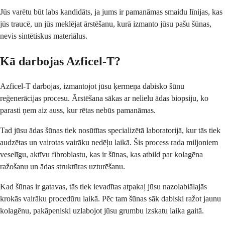
Jūs varētu būt labs kandidāts, ja jums ir pamanāmas smaidu līnijas, kas
jūs traucē, un jūs meklējat ārstēšanu, kurā izmanto jūsu pašu šūnas,
nevis sintētiskus materiālus.
Kā darbojas Azficel-T?
Azficel-T darbojas, izmantojot jūsu ķermeņa dabisko šūnu
reģenerācijas procesu. Ārstēšana sākas ar nelielu ādas biopsiju, ko
parasti ņem aiz auss, kur rētas nebūs pamanāmas.
Tad jūsu ādas šūnas tiek nosūtītas specializētā laboratorijā, kur tās tiek
audzētas un vairotas vairāku nedēļu laikā. Šis process rada miljoniem
veselīgu, aktīvu fibroblastu, kas ir šūnas, kas atbild par kolagēna
ražošanu un ādas struktūras uzturēšanu.
Kad šūnas ir gatavas, tās tiek ievadītas atpakaļ jūsu nazolabiālajās
krokās vairāku procedūru laikā. Pēc tam šūnas sāk dabiski ražot jaunu
kolagēnu, pakāpeniski uzlabojot jūsu grumbu izskatu laika gaitā.