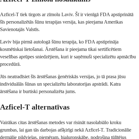
Azficel-T tiek tirgots ar zīmolu Laviv. Šī ir vienīgā FDA apstiprinātā
šīs personalizētās šūnu terapijas versija, kas pieejama Amerikas
Savienotajās Valstīs.
Laviv bija pirmā autologā šūnu terapija, ko FDA apstiprināja
kosmētiskai lietošanai. Ārstēšana ir pieejama tikai sertificētiem
veselības aprūpes sniedzējiem, kuri ir saņēmuši specializētu apmācību
procedūrā.
Jūs neatradīsiet šīs ārstēšanas ģenēriskās versijas, jo tā prasa jūsu
individuālās šūnas un specializētu laboratorijas apstrādi. Katra
ārstēšana ir burtiski personalizēta jums.
Azficel-T alternatīvas
Vairākas citas ārstēšanas metodes var risināt nasolabiālo kroku
grumbas, lai gan tās darbojas atšķirīgi nekā Azficel-T. Tradicionālie
dermālie pildvielas, piemēram, hialuronskābe, nodrošina tūlītējus