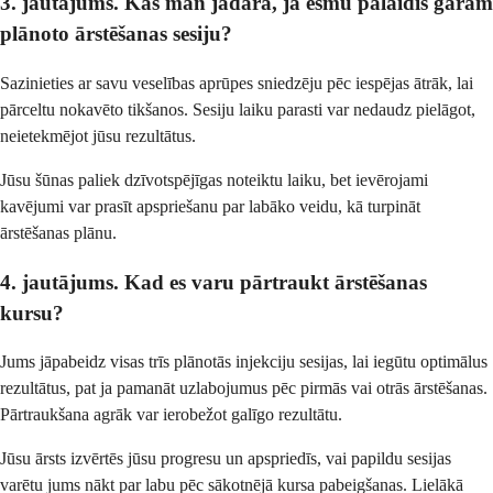
3. jautājums. Kas man jādara, ja esmu palaidis garām
plānoto ārstēšanas sesiju?
Sazinieties ar savu veselības aprūpes sniedzēju pēc iespējas ātrāk, lai
pārceltu nokavēto tikšanos. Sesiju laiku parasti var nedaudz pielāgot,
neietekmējot jūsu rezultātus.
Jūsu šūnas paliek dzīvotspējīgas noteiktu laiku, bet ievērojami
kavējumi var prasīt apspriešanu par labāko veidu, kā turpināt
ārstēšanas plānu.
4. jautājums. Kad es varu pārtraukt ārstēšanas
kursu?
Jums jāpabeidz visas trīs plānotās injekciju sesijas, lai iegūtu optimālus
rezultātus, pat ja pamanāt uzlabojumus pēc pirmās vai otrās ārstēšanas.
Pārtraukšana agrāk var ierobežot galīgo rezultātu.
Jūsu ārsts izvērtēs jūsu progresu un apspriedīs, vai papildu sesijas
varētu jums nākt par labu pēc sākotnējā kursa pabeigšanas. Lielākā