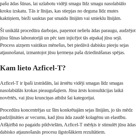
pašu ādas šūnas, lai uzlabotu vidēji smagu līdz smagu nasolabiālo
kroku izskatu. Tās ir līnijas, kas stiepjas no deguna līdz mutes
kaktiņiem, bieži sauktas par smaidu līnijām vai smieklu līnijām.
Šī unikālā procedūra darbojas, paņemot nelielu ādas paraugu, audzējot
jūsu šūnas laboratorijā un pēc tam injicējot tās atpakaļ jūsu sejā.
Process aizņem vairākus mēnešus, bet piedāvā dabisku pieeju sejas
atjaunošanai, izmantojot jūsu ķermeņa paša dziedināšanas spējas.
Kam lieto Azficel-T?
Azficel-T ir īpaši izstrādāts, lai ārstētu vidēji smagas līdz smagas
nasolabiālās krokas pieaugušajiem. Jūsu ārsts konsultācijas laikā
novērtēs, vai jūsu krunciņas atbilst šai kategorijai.
Procedūra koncentrējas uz šīm konkrētajām sejas līnijām, jo tās mēdz
padziļināties ar vecumu, kad jūsu āda zaudē kolagēnu un elastību.
Atšķirībā no pagaidu pildvielām, Azficel-T mērķis ir stimulēt jūsu ādas
dabisko atjaunošanās procesu ilgstošākiem rezultātiem.