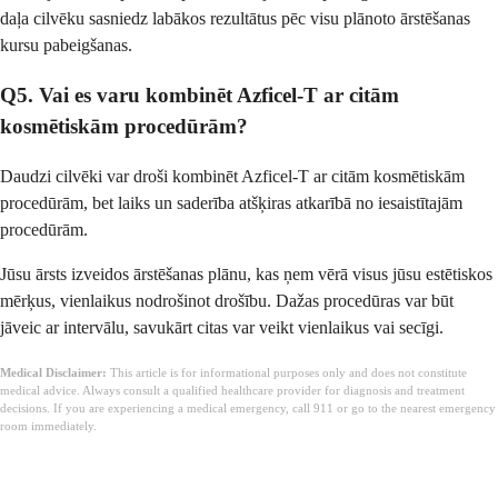
daļa cilvēku sasniedz labākos rezultātus pēc visu plānoto ārstēšanas
kursu pabeigšanas.
Q5. Vai es varu kombinēt Azficel-T ar citām
kosmētiskām procedūrām?
Daudzi cilvēki var droši kombinēt Azficel-T ar citām kosmētiskām
procedūrām, bet laiks un saderība atšķiras atkarībā no iesaistītajām
procedūrām.
Jūsu ārsts izveidos ārstēšanas plānu, kas ņem vērā visus jūsu estētiskos
mērķus, vienlaikus nodrošinot drošību. Dažas procedūras var būt
jāveic ar intervālu, savukārt citas var veikt vienlaikus vai secīgi.
Medical Disclaimer:
This article is for informational purposes only and does not constitute
medical advice. Always consult a qualified healthcare provider for diagnosis and treatment
decisions. If you are experiencing a medical emergency, call 911 or go to the nearest emergency
room immediately.