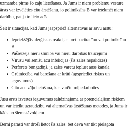
uzmanība pirms šo zāļu lietošanas. Ja Jums ir nieru problēmu vēsture,
ārsts var izvēlēties citu ārstēšanu, jo polimiksīns B var ietekmēt nieru
darbību, pat ja to lieto acīs.
Šeit ir situācijas, kad Jums jāapspriež alternatīvas ar savu ārstu:
Iepriekšējās alerģiskas reakcijas pret bacitracīnu vai polimiksīnu
B
Pašreizējā nieru slimība vai nieru darbības traucējumi
Vīrusu vai sēnīšu acu infekcijas (šīs zāles nepalīdzēs)
Perforēts bungādiņš, ja zāles varētu ieplūst auss kanālā
Grūtniecība vai barošana ar krūti (apspriediet riskus un
ieguvumus)
Citu acu zāļu lietošana, kas varētu mijiedarboties
Jūsu ārsts izvērtēs ieguvumus salīdzinājumā ar potenciālajiem riskiem
un var ieteikt uzraudzību vai alternatīvas ārstēšanas metodes, ja Jums ir
kāds no šiem stāvokļiem.
Bērni parasti var droši lietot šīs zāles, bet deva var tikt pielāgota