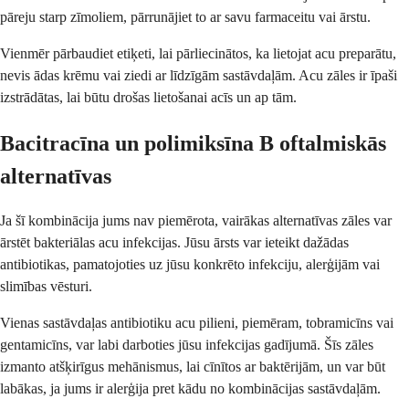
pāreju starp zīmoliem, pārrunājiet to ar savu farmaceitu vai ārstu.
Vienmēr pārbaudiet etiķeti, lai pārliecinātos, ka lietojat acu preparātu,
nevis ādas krēmu vai ziedi ar līdzīgām sastāvdaļām. Acu zāles ir īpaši
izstrādātas, lai būtu drošas lietošanai acīs un ap tām.
Bacitracīna un polimiksīna B oftalmiskās
alternatīvas
Ja šī kombinācija jums nav piemērota, vairākas alternatīvas zāles var
ārstēt bakteriālas acu infekcijas. Jūsu ārsts var ieteikt dažādas
antibiotikas, pamatojoties uz jūsu konkrēto infekciju, alerģijām vai
slimības vēsturi.
Vienas sastāvdaļas antibiotiku acu pilieni, piemēram, tobramicīns vai
gentamicīns, var labi darboties jūsu infekcijas gadījumā. Šīs zāles
izmanto atšķirīgus mehānismus, lai cīnītos ar baktērijām, un var būt
labākas, ja jums ir alerģija pret kādu no kombinācijas sastāvdaļām.