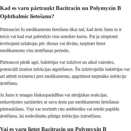
Kad es varu pārtraukt Bacitracin un Polymyxin B
Ophthalmic lietošanu?
Pārtrauciet šo medikamentu lietošanu tikai tad, kad ārsts Jums to ir
teicis vai kad esat pabeidzis visu noteikto kursu. Pat ja simptomi
ievērojami uzlabojas pēc dienas vai divām, turpiniet lietot
medikamentu visu ārstēšanas periodu.
Pārtraucot pārāk agri, baktērijas var izdzīvot un atkal vairoties,
potenciāli izraisot infekcijas atgriešanos. Šīs izdzīvojušās baktērijas var
arī attīstīt rezistenci pret medikamentu, apgrūtinot turpmāko infekciju
ārstēšanu.
Ja Jums ir smagas blakusparādības vai alerģiskas reakcijas,
nekavējoties sazinieties ar savu ārstu par medikamentu lietošanas
pārtraukšanu. Viņi var nozīmēt citu antibiotiku vai ieteikt papildu
ārstēšanu, lai nodrošinātu pilnīgu infekcijas izārstēšanu.
Vai es varu lietot Bacitracin un Polymyxin B