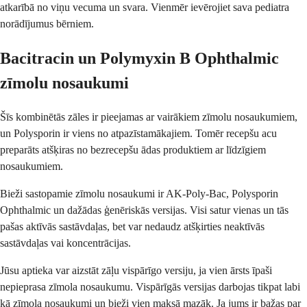
atkarībā no viņu vecuma un svara. Vienmēr ievērojiet sava pediatra
norādījumus bērniem.
Bacitracin un Polymyxin B Ophthalmic
zīmolu nosaukumi
Šīs kombinētās zāles ir pieejamas ar vairākiem zīmolu nosaukumiem,
un Polysporin ir viens no atpazīstamākajiem. Tomēr recepšu acu
preparāts atšķiras no bezrecepšu ādas produktiem ar līdzīgiem
nosaukumiem.
Bieži sastopamie zīmolu nosaukumi ir AK-Poly-Bac, Polysporin
Ophthalmic un dažādas ģenēriskās versijas. Visi satur vienas un tās
pašas aktīvās sastāvdaļas, bet var nedaudz atšķirties neaktīvās
sastāvdaļas vai koncentrācijas.
Jūsu aptieka var aizstāt zāļu vispārīgo versiju, ja vien ārsts īpaši
nepieprasa zīmola nosaukumu. Vispārīgās versijas darbojas tikpat labi
kā zīmola nosaukumi un bieži vien maksā mazāk. Ja jums ir bažas par