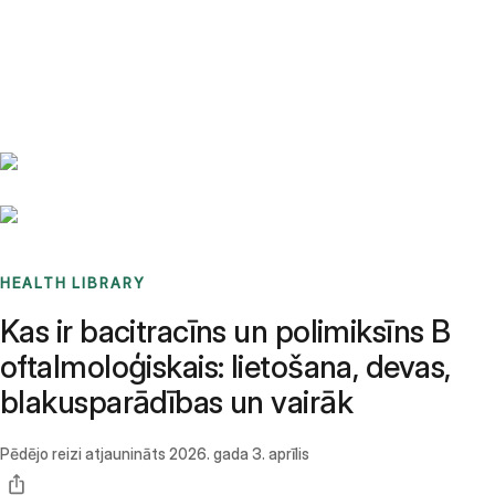
Benchmarks
Stories
FAQ
Sign up / Log in
HEALTH LIBRARY
Kas ir bacitracīns un polimiksīns B
oftalmoloģiskais: lietošana, devas,
blakusparādības un vairāk
Pēdējo reizi atjaunināts
2026. gada 3. aprīlis