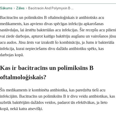
Sākums
Zāles
Bacitracin And Polymyxin B Ophthalmic Route
Bacitracīns un polimiksīns B oftalmoloģiskais ir antibiotisks acu
medikaments, kas apvieno divas spēcīgas infekciju apkarošanas
sastāvdaļas, lai ārstētu bakteriālas acu infekcijas. Šie recepšu acu pilieni
vai ziede darbojas, apturot kaitīgo baktēriju augšanu un vairošanos jūsu
acu audos. Jūsu ārsts var izrakstīt šo kombināciju, ja Jums ir bakteriāla
infekcija, kurai nepieciešams divu dažādu antibiotiku spēks, kas
darbojas kopā.
Kas ir bacitracīns un polimiksīns B
oftalmoloģiskais?
Šis medikaments ir kombinēta antibiotika, kas paredzēta tieši acu
infekcijām. Bacitracīns un polimiksīns B ir divu veidu antibiotikas, kas
uzbrūk baktērijām dažādos veidos, padarot tās efektīvākas, ja lieto
kopā, nekā katra atsevišķi.