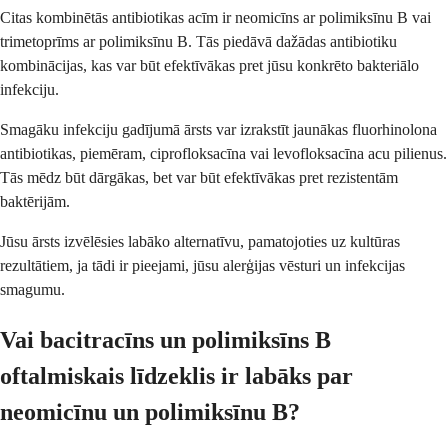
Citas kombinētās antibiotikas acīm ir neomicīns ar polimiksīnu B vai
trimetoprīms ar polimiksīnu B. Tās piedāvā dažādas antibiotiku
kombinācijas, kas var būt efektīvākas pret jūsu konkrēto bakteriālo
infekciju.
Smagāku infekciju gadījumā ārsts var izrakstīt jaunākas fluorhinolona
antibiotikas, piemēram, ciprofloksacīna vai levofloksacīna acu pilienus.
Tās mēdz būt dārgākas, bet var būt efektīvākas pret rezistentām
baktērijām.
Jūsu ārsts izvēlēsies labāko alternatīvu, pamatojoties uz kultūras
rezultātiem, ja tādi ir pieejami, jūsu alerģijas vēsturi un infekcijas
smagumu.
Vai bacitracīns un polimiksīns B
oftalmiskais līdzeklis ir labāks par
neomicīnu un polimiksīnu B?