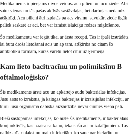
Medikaments ir pieejams divos veidos: acu pilieni un acu ziede. Abi
satur vienas un tās pašas aktīvās sastāvdaļas, bet darbojas nedaudz
atšķirīgi. Acu pilieni ātri izplatās pa acs virsmu, savukārt ziede ilgāk
paliek saskarē ar aci, bet var izraisīt īslaicīgu redzes miglošanos.
Šo medikamentu var iegūt tikai ar ārsta recepti. Tas ir īpaši izstrādāts,
lai būtu drošs lietošanai acīs un ap tām, atšķirībā no citām šo
antibiotiku formām, kuras varētu lietot citur uz ķermeņa.
Kam lieto bacitracīnu un polimiksīnu B
oftalmoloģisko?
Šis medikaments ārstē acu un apkārtējo audu bakteriālas infekcijas.
Jūsu ārsts to izrakstīs, ja kaitīgās baktērijas ir izraisījušas infekciju, ar
kuru Jūsu organisma dabiskā aizsardzība nevar cīnīties viena pati.
Bieži sastopamās infekcijas, ko ārstē šis medikaments, ir bakteriālais
konjunktivīts, kas izraisa sarkanu, iekaisušu aci ar izdalījumiem. Tas
palīdz arī ar plakstiņu malu infekcijām, ko sauc par blefarītu, un