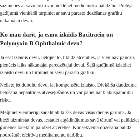
sazinieties ar savu ārstu vai meklējiet medicīnisko palīdzību. Pretējā
gadījumā vienkārši turpiniet ar savu parasto dozēšanas grafiku
nākamajai devai.
Ko man darīt, ja esmu izlaidis Bacitracin un
Polymyxin B Ophthalmic devu?
Ja esat izlaidis devu, lietojiet to, tiklīdz atceraties, ja vien nav gandrīz
pienācis laiks nākamajai paredzētajai devai. Šajā gadījumā izlaidiet
izlaisto devu un turpiniet ar savu parasto grafiku.
Nelietojiet dubultu devu, lai kompensētu izlaisto. Divkārša daudzuma
lietošana nepaātrinās atveseļošanos un var palielināt blakusparādību
risku.
Mēģiniet vienmērīgi sadalīt atlikušās devas visas dienas garumā. Ja
bieži aizmirstat devas, iestatiet atgādinājumus savā tālrunī vai palūdziet
ģimenes loceklim palīdzēt atcerēties. Konsekventa dozēšana palīdz
nodrošināt efektīvu medikamentu darbību.