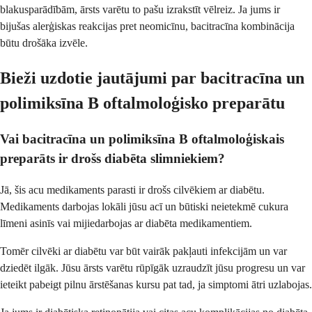
blakusparādībām, ārsts varētu to pašu izrakstīt vēlreiz. Ja jums ir
bijušas alerģiskas reakcijas pret neomicīnu, bacitracīna kombinācija
būtu drošāka izvēle.
Bieži uzdotie jautājumi par bacitracīna un
polimiksīna B oftalmoloģisko preparātu
Vai bacitracīna un polimiksīna B oftalmoloģiskais
preparāts ir drošs diabēta slimniekiem?
Jā, šis acu medikaments parasti ir drošs cilvēkiem ar diabētu.
Medikaments darbojas lokāli jūsu acī un būtiski neietekmē cukura
līmeni asinīs vai mijiedarbojas ar diabēta medikamentiem.
Tomēr cilvēki ar diabētu var būt vairāk pakļauti infekcijām un var
dziedēt ilgāk. Jūsu ārsts varētu rūpīgāk uzraudzīt jūsu progresu un var
ieteikt pabeigt pilnu ārstēšanas kursu pat tad, ja simptomi ātri uzlabojas.