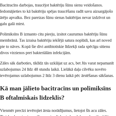
Bacitracīns darbojas, traucējot baktēriju šūnu sienu veidošanos.
Iedomājieties to kā baktēriju spējas traucēšanu radīt savu aizsargājošo
ārējo apvalku. Bez pareizas šūnu sienas baktērijas nevar izdzīvot un
galu galā mirst.
Polimiksīns B izmanto citu pieeju, izsitot caurumus baktēriju šūnu
membrānā. Tas izraisa baktēriju iekšējā satura noplūdi, kas arī noved
pie to nāves. Kopā šie divi antibiotiskie līdzekļi rada spēcīgu sitienu
divos virzienos pret bakteriālām infekcijām.
Zāles sāk darboties, tiklīdz tās uzklājat uz acs, bet Jūs varat nepamanīt
uzlabojumus 24 līdz 48 stundu laikā. Lielākā daļa cilvēku novēro
ievērojamus uzlabojumus 2 līdz 3 dienu laikā pēc ārstēšanas sākšanas.
Kā man jālieto bacitracīns un polimiksīns
B oftalmiskais līdzeklis?
Vienmēr precīzi ievērojiet ārsta norādījumus, lietojot šīs acu zāles.