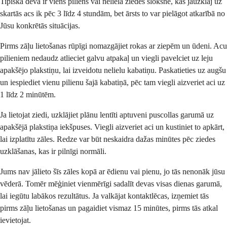
Tipiska deva ir viens piliens vai neliela ziedes sloksne, kas jāuzklāj uz
skartās acs ik pēc 3 līdz 4 stundām, bet ārsts to var pielāgot atkarībā no
Jūsu konkrētās situācijas.
Pirms zāļu lietošanas rūpīgi nomazgājiet rokas ar ziepēm un ūdeni. Acu
pilieniem nedaudz atlieciet galvu atpakaļ un viegli pavelciet uz leju
apakšējo plakstiņu, lai izveidotu nelielu kabatiņu. Paskatieties uz augšu
un iespiediet vienu pilienu šajā kabatiņā, pēc tam viegli aizveriet aci uz
1 līdz 2 minūtēm.
Ja lietojat ziedi, uzklājiet plānu lentīti aptuveni puscollas garumā uz
apakšējā plakstiņa iekšpuses. Viegli aizveriet aci un kustiniet to apkārt,
lai izplatītu zāles. Redze var būt neskaidra dažas minūtes pēc ziedes
uzklāšanas, kas ir pilnīgi normāli.
Jums nav jālieto šīs zāles kopā ar ēdienu vai pienu, jo tās nenonāk jūsu
vēderā. Tomēr mēģiniet vienmērīgi sadalīt devas visas dienas garumā,
lai iegūtu labākos rezultātus. Ja valkājat kontaktlēcas, izņemiet tās
pirms zāļu lietošanas un pagaidiet vismaz 15 minūtes, pirms tās atkal
ievietojat.