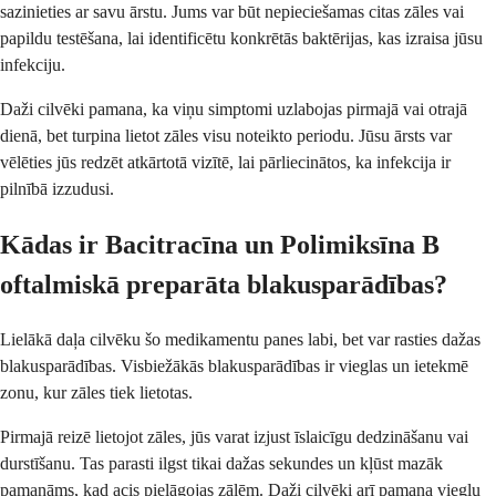
sazinieties ar savu ārstu. Jums var būt nepieciešamas citas zāles vai
papildu testēšana, lai identificētu konkrētās baktērijas, kas izraisa jūsu
infekciju.
Daži cilvēki pamana, ka viņu simptomi uzlabojas pirmajā vai otrajā
dienā, bet turpina lietot zāles visu noteikto periodu. Jūsu ārsts var
vēlēties jūs redzēt atkārtotā vizītē, lai pārliecinātos, ka infekcija ir
pilnībā izzudusi.
Kādas ir Bacitracīna un Polimiksīna B
oftalmiskā preparāta blakusparādības?
Lielākā daļa cilvēku šo medikamentu panes labi, bet var rasties dažas
blakusparādības. Visbiežākās blakusparādības ir vieglas un ietekmē
zonu, kur zāles tiek lietotas.
Pirmajā reizē lietojot zāles, jūs varat izjust īslaicīgu dedzināšanu vai
durstīšanu. Tas parasti ilgst tikai dažas sekundes un kļūst mazāk
pamanāms, kad acis pielāgojas zālēm. Daži cilvēki arī pamana vieglu