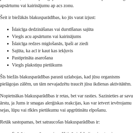
apsārtumu vai kairinājumu ap acs zonu.
Šeit ir biežākās blakusparādības, ko jūs varat izjust:
Īslaicīga dedzināšanas vai durstīšanas sajūta
Viegls acu apsārtums vai kairinājums
Īslaicīga redzes miglošanās, īpaši ar ziedi
Sajūta, ka acī ir kaut kas iekļuvis
Pastiprināta asarošana
Viegls plakstiņu pietūkums
Šīs biežās blakusparādības parasti uzlabojas, kad jūsu organisms
pielāgojas zālēm, un tām nevajadzētu traucēt jūsu ikdienas aktivitātēm.
Nopietnākas blakusparādības ir retas, bet var rasties. Sazinieties ar savu
ārstu, ja Jums ir smagas alerģiskas reakcijas, kas var ietvert ievērojamu
sejas, lūpu vai rīkles pietūkumu vai apgrūtinātu elpošanu.
Retāk sastopamas, bet satraucošas blakusparādības ir: