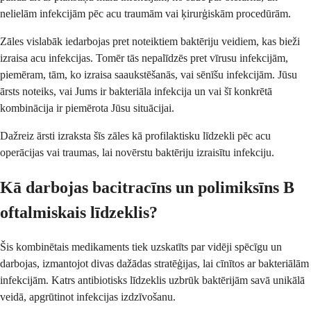
nelielām infekcijām pēc acu traumām vai ķirurģiskām procedūrām.
Zāles vislabāk iedarbojas pret noteiktiem baktēriju veidiem, kas bieži
izraisa acu infekcijas. Tomēr tās nepalīdzēs pret vīrusu infekcijām,
piemēram, tām, ko izraisa saaukstēšanās, vai sēnīšu infekcijām. Jūsu
ārsts noteiks, vai Jums ir bakteriāla infekcija un vai šī konkrētā
kombinācija ir piemērota Jūsu situācijai.
Dažreiz ārsti izraksta šīs zāles kā profilaktisku līdzekli pēc acu
operācijas vai traumas, lai novērstu baktēriju izraisītu infekciju.
Kā darbojas bacitracīns un polimiksīns B
oftalmiskais līdzeklis?
Šis kombinētais medikaments tiek uzskatīts par vidēji spēcīgu un
darbojas, izmantojot divas dažādas stratēģijas, lai cīnītos ar bakteriālām
infekcijām. Katrs antibiotisks līdzeklis uzbrūk baktērijām savā unikālā
veidā, apgrūtinot infekcijas izdzīvošanu.