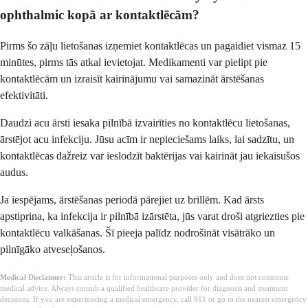
ophthalmic kopā ar kontaktlēcām?
Pirms šo zāļu lietošanas izņemiet kontaktlēcas un pagaidiet vismaz 15
minūtes, pirms tās atkal ievietojat. Medikamenti var pielipt pie
kontaktlēcām un izraisīt kairinājumu vai samazināt ārstēšanas
efektivitāti.
Daudzi acu ārsti iesaka pilnībā izvairīties no kontaktlēcu lietošanas,
ārstējot acu infekciju. Jūsu acīm ir nepieciešams laiks, lai sadzītu, un
kontaktlēcas dažreiz var ieslodzīt baktērijas vai kairināt jau iekaisušos
audus.
Ja iespējams, ārstēšanas periodā pārejiet uz brillēm. Kad ārsts
apstiprina, ka infekcija ir pilnībā izārstēta, jūs varat droši atgriezties pie
kontaktlēcu valkāšanas. Šī pieeja palīdz nodrošināt visātrāko un
pilnīgāko atveseļošanos.
Medical Disclaimer:
This article is for informational purposes only and does not constitute
medical advice. Always consult a qualified healthcare provider for diagnosis and treatment
decisions. If you are experiencing a medical emergency, call 911 or go to the nearest emergency