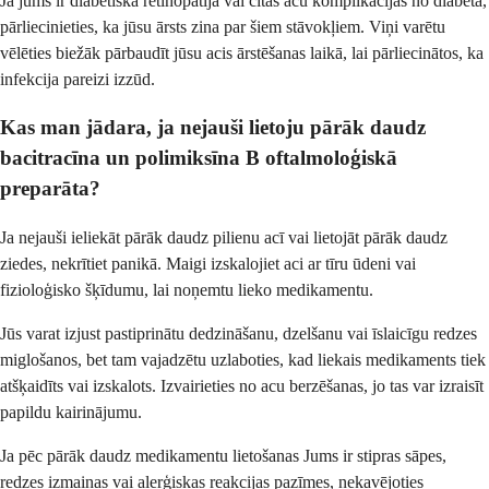
Ja jums ir diabētiska retinopātija vai citas acu komplikācijas no diabēta,
pārliecinieties, ka jūsu ārsts zina par šiem stāvokļiem. Viņi varētu
vēlēties biežāk pārbaudīt jūsu acis ārstēšanas laikā, lai pārliecinātos, ka
infekcija pareizi izzūd.
Kas man jādara, ja nejauši lietoju pārāk daudz
bacitracīna un polimiksīna B oftalmoloģiskā
preparāta?
Ja nejauši ieliekāt pārāk daudz pilienu acī vai lietojāt pārāk daudz
ziedes, nekrītiet panikā. Maigi izskalojiet aci ar tīru ūdeni vai
fizioloģisko šķīdumu, lai noņemtu lieko medikamentu.
Jūs varat izjust pastiprinātu dedzināšanu, dzelšanu vai īslaicīgu redzes
miglošanos, bet tam vajadzētu uzlaboties, kad liekais medikaments tiek
atšķaidīts vai izskalots. Izvairieties no acu berzēšanas, jo tas var izraisīt
papildu kairinājumu.
Ja pēc pārāk daudz medikamentu lietošanas Jums ir stipras sāpes,
redzes izmaiņas vai alerģiskas reakcijas pazīmes, nekavējoties