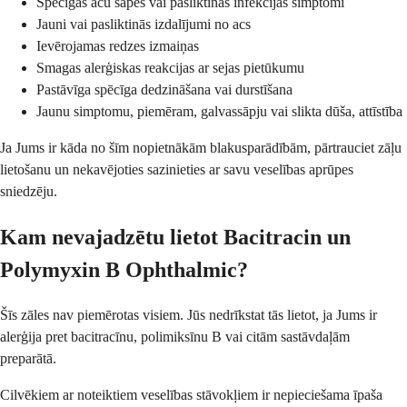
Spēcīgas acu sāpes vai pasliktinās infekcijas simptomi
Jauni vai pasliktinās izdalījumi no acs
Ievērojamas redzes izmaiņas
Smagas alerģiskas reakcijas ar sejas pietūkumu
Pastāvīga spēcīga dedzināšana vai durstīšana
Jaunu simptomu, piemēram, galvassāpju vai slikta dūša, attīstība
Ja Jums ir kāda no šīm nopietnākām blakusparādībām, pārtrauciet zāļu
lietošanu un nekavējoties sazinieties ar savu veselības aprūpes
sniedzēju.
Kam nevajadzētu lietot Bacitracin un
Polymyxin B Ophthalmic?
Šīs zāles nav piemērotas visiem. Jūs nedrīkstat tās lietot, ja Jums ir
alerģija pret bacitracīnu, polimiksīnu B vai citām sastāvdaļām
preparātā.
Cilvēkiem ar noteiktiem veselības stāvokļiem ir nepieciešama īpaša