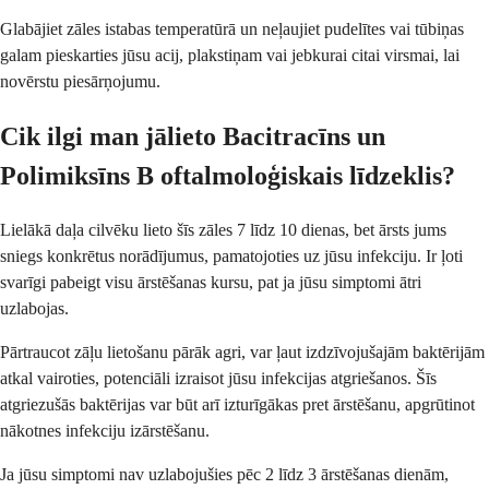
Glabājiet zāles istabas temperatūrā un neļaujiet pudelītes vai tūbiņas
galam pieskarties jūsu acij, plakstiņam vai jebkurai citai virsmai, lai
novērstu piesārņojumu.
Cik ilgi man jālieto Bacitracīns un
Polimiksīns B oftalmoloģiskais līdzeklis?
Lielākā daļa cilvēku lieto šīs zāles 7 līdz 10 dienas, bet ārsts jums
sniegs konkrētus norādījumus, pamatojoties uz jūsu infekciju. Ir ļoti
svarīgi pabeigt visu ārstēšanas kursu, pat ja jūsu simptomi ātri
uzlabojas.
Pārtraucot zāļu lietošanu pārāk agri, var ļaut izdzīvojušajām baktērijām
atkal vairoties, potenciāli izraisot jūsu infekcijas atgriešanos. Šīs
atgriezušās baktērijas var būt arī izturīgākas pret ārstēšanu, apgrūtinot
nākotnes infekciju izārstēšanu.
Ja jūsu simptomi nav uzlabojušies pēc 2 līdz 3 ārstēšanas dienām,