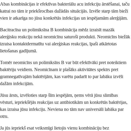
Abas kombinācijas ir efektīvas bakteriālu acu infekciju ārstēšanai, taču
katrai no tām ir priekšrocības dažādās situācijās. Izvēle starp tām bieži
vien ir atkarīga no jūsu konkrētās infekcijas un iespējamām alerģijām.
Bacitracīna un polimiksīna B kombinācija mēdz izraisīt mazāk
alerģisku reakciju nekā neomicīnu saturoši produkti. Neomicīns biežāk
izraisa kontaktdermatītu vai alerģiskas reakcijas, īpaši atkārtotas
lietošanas gadījumā.
Tomēr neomicīns un polimiksīns B var būt efektīvāki pret noteiktiem
baktēriju veidiem. Neomicīnam ir plašāks aktivitātes spektrs pret
gramnegatīvajām baktērijām, kas varētu padarīt to par labāku izvēli
dažām infekcijām.
Jūsu ārsts, izvēloties starp šīm iespējām, ņems vērā jūsu slimības
vēsturi, iepriekšējās reakcijas uz antibiotikām un konkrētās baktērijas,
kas izraisa jūsu infekciju. Neviena no tām nav universāli labāka par
otru.
Ja jūs iepriekš esat veiksmīgi lietojis vienu kombināciju bez