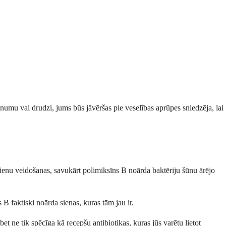
anumu vai drudzi, jums būs jāvēršas pie veselības aprūpes sniedzēja, lai
sienu veidošanas, savukārt polimiksīns B noārda baktēriju šūnu ārējo
 B faktiski noārda sienas, kuras tām jau ir.
et ne tik spēcīga kā recepšu antibiotikas, kuras jūs varētu lietot