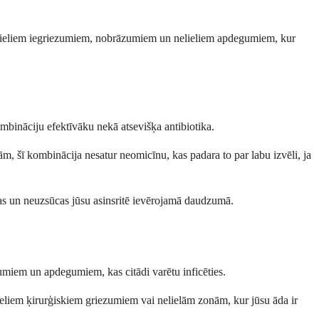
i nelieliem iegriezumiem, nobrāzumiem un nelieliem apdegumiem, kur
ombināciju efektīvāku nekā atsevišķa antibiotika.
ām, šī kombinācija nesatur neomicīnu, kas padara to par labu izvēli, ja
rsmas un neuzsūcas jūsu asinsritē ievērojamā daudzumā.
zumiem un apdegumiem, kas citādi varētu inficēties.
nelieliem ķirurģiskiem griezumiem vai nelielām zonām, kur jūsu āda ir