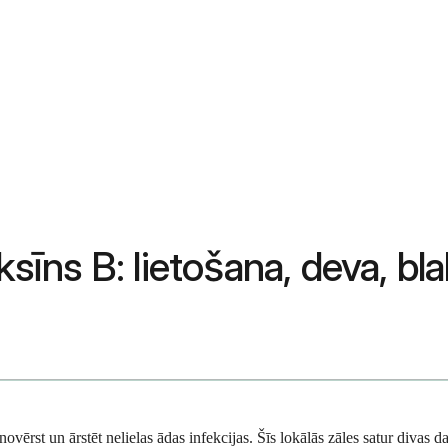
iksīns B: lietošana, deva, b
ovērst un ārstēt nelielas ādas infekcijas. Šīs lokālās zāles satur divas d