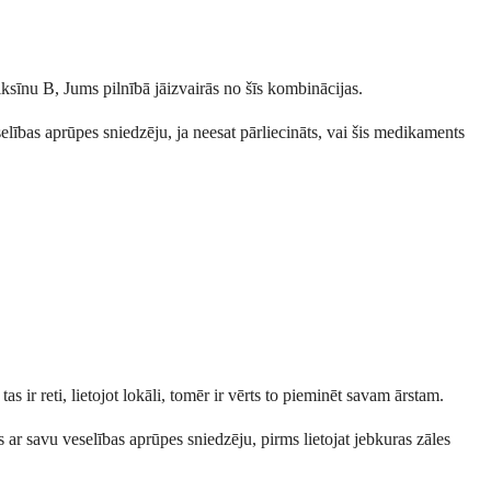
miksīnu B, Jums pilnībā jāizvairās no šīs kombinācijas.
selības aprūpes sniedzēju, ja neesat pārliecināts, vai šis medikaments
s ir reti, lietojot lokāli, tomēr ir vērts to pieminēt savam ārstam.
s ar savu veselības aprūpes sniedzēju, pirms lietojat jebkuras zāles