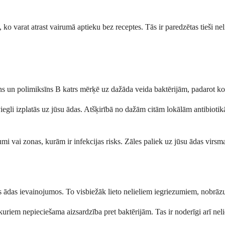
n, ko varat atrast vairumā aptieku bez receptes. Tās ir paredzētas tieš
cīns un polimiksīns B katrs mērķē uz dažāda veida baktērijām, padarot k
iegli izplatās uz jūsu ādas. Atšķirībā no dažām citām lokālām antibiotik
inojumi vai zonas, kurām ir infekcijas risks. Zāles paliek uz jūsu ādas vi
los ādas ievainojumos. To visbiežāk lieto nelieliem iegriezumiem, nobrā
mi, kuriem nepieciešama aizsardzība pret baktērijām. Tas ir noderīgi arī 