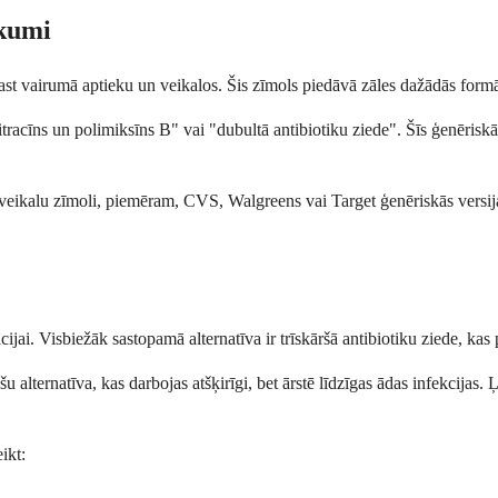
ukumi
ast vairumā aptieku un veikalos. Šis zīmols piedāvā zāles dažādās formā
itracīns un polimiksīns B" vai "dubultā antibiotiku ziede". Šīs ģenēriskā
eikalu zīmoli, piemēram, CVS, Walgreens vai Target ģenēriskās versija
inācijai. Visbiežāk sastopamā alternatīva ir trīskāršā antibiotiku ziede,
u alternatīva, kas darbojas atšķirīgi, bet ārstē līdzīgas ādas infekcijas.
ikt: