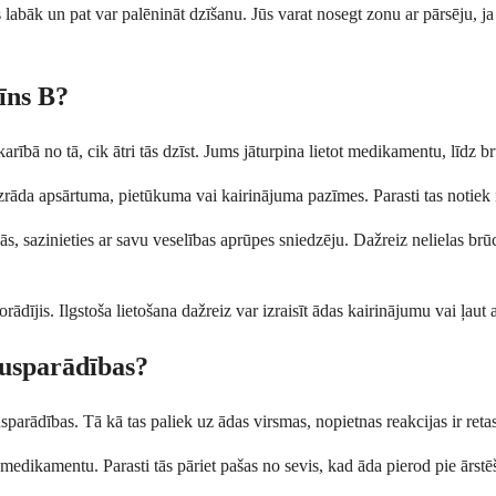
labāk un pat var palēnināt dzīšanu. Jūs varat nosegt zonu ar pārsēju, ja to
sīns B?
arībā no tā, cik ātri tās dzīst. Jums jāturpina lietot medikamentu, līdz br
zrāda apsārtuma, pietūkuma vai kairinājuma pazīmes. Parasti tas notiek 
nās, sazinieties ar savu veselības aprūpes sniedzēju. Dažreiz nelielas b
ādījis. Ilgstoša lietošana dažreiz var izraisīt ādas kairinājumu vai ļaut a
kusparādības?
parādības. Tā kā tas paliek uz ādas virsmas, nopietnas reakcijas ir retas
 medikamentu. Parasti tās pāriet pašas no sevis, kad āda pierod pie ārstē