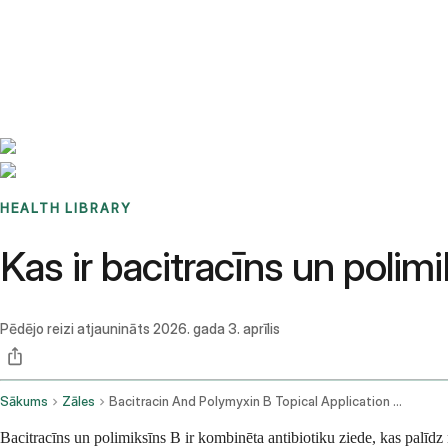
Benchmarks
Stories
FAQ
Sign up / Log in
HEALTH LIBRARY
Kas ir bacitracīns un polim
Pēdējo reizi atjaunināts
2026. gada 3. aprīlis
Sākums
Zāles
Bacitracin And Polymyxin B Topical Application Route
Bacitracīns un polimiksīns B ir kombinēta antibiotiku ziede, kas palīdz n