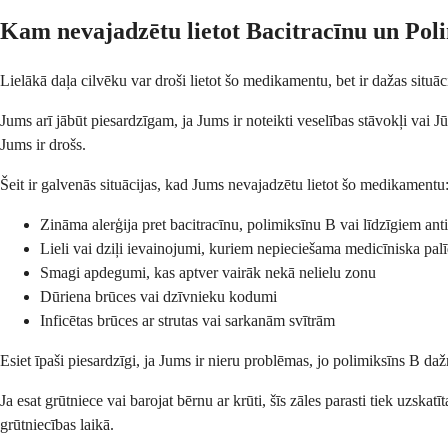
Kam nevajadzētu lietot Bacitracīnu un Pol
Lielākā daļa cilvēku var droši lietot šo medikamentu, bet ir dažas situāc
Jums arī jābūt piesardzīgam, ja Jums ir noteikti veselības stāvokļi vai 
Jums ir drošs.
Šeit ir galvenās situācijas, kad Jums nevajadzētu lietot šo medikamentu
Zināma alerģija pret bacitracīnu, polimiksīnu B vai līdzīgiem ant
Lieli vai dziļi ievainojumi, kuriem nepieciešama medicīniska pal
Smagi apdegumi, kas aptver vairāk nekā nelielu zonu
Dūriena brūces vai dzīvnieku kodumi
Inficētas brūces ar strutas vai sarkanām svītrām
Esiet īpaši piesardzīgi, ja Jums ir nieru problēmas, jo polimiksīns B dažr
Ja esat grūtniece vai barojat bērnu ar krūti, šīs zāles parasti tiek uzsk
grūtniecības laikā.