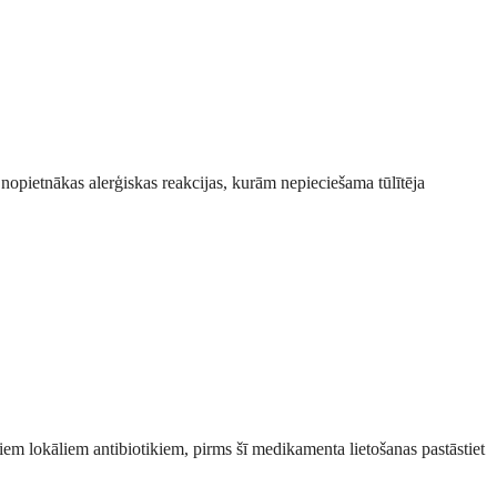
 nopietnākas alerģiskas reakcijas, kurām nepieciešama tūlītēja
citiem lokāliem antibiotikiem, pirms šī medikamenta lietošanas pastāstiet