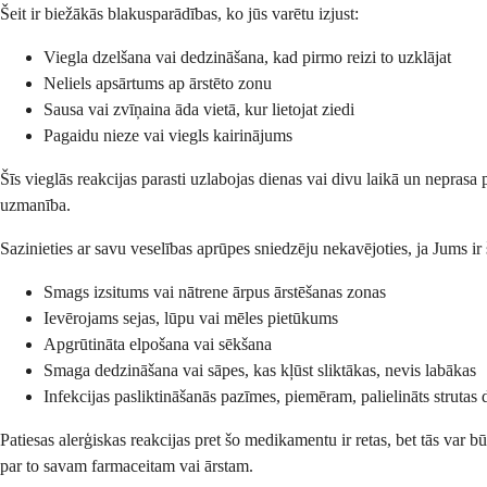
Šeit ir biežākās blakusparādības, ko jūs varētu izjust:
Viegla dzelšana vai dedzināšana, kad pirmo reizi to uzklājat
Neliels apsārtums ap ārstēto zonu
Sausa vai zvīņaina āda vietā, kur lietojat ziedi
Pagaidu nieze vai viegls kairinājums
Šīs vieglās reakcijas parasti uzlabojas dienas vai divu laikā un neprasa
uzmanība.
Sazinieties ar savu veselības aprūpes sniedzēju nekavējoties, ja Jums ir
Smags izsitums vai nātrene ārpus ārstēšanas zonas
Ievērojams sejas, lūpu vai mēles pietūkums
Apgrūtināta elpošana vai sēkšana
Smaga dedzināšana vai sāpes, kas kļūst sliktākas, nevis labākas
Infekcijas pasliktināšanās pazīmes, piemēram, palielināts strutas
Patiesas alerģiskas reakcijas pret šo medikamentu ir retas, bet tās var b
par to savam farmaceitam vai ārstam.