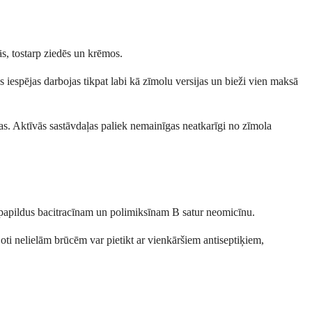
s, tostarp ziedēs un krēmos.
s iespējas darbojas tikpat labi kā zīmolu versijas un bieži vien maksā
s. Aktīvās sastāvdaļas paliek nemainīgas neatkarīgi no zīmola
 kas papildus bacitracīnam un polimiksīnam B satur neomicīnu.
 Ļoti nelielām brūcēm var pietikt ar vienkāršiem antiseptiķiem,