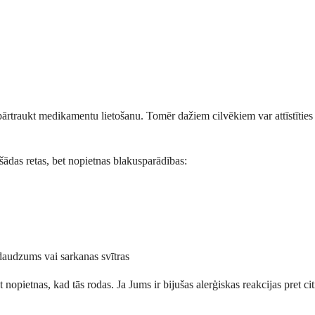
 pārtraukt medikamentu lietošanu. Tomēr dažiem cilvēkiem var attīstīties
 šādas retas, bet nopietnas blakusparādības:
 daudzums vai sarkanas svītras
ūt nopietnas, kad tās rodas. Ja Jums ir bijušas alerģiskas reakcijas pret 