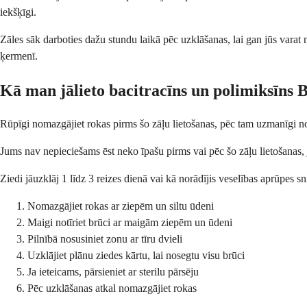
iekšķīgi.
Zāles sāk darboties dažu stundu laikā pēc uzklāšanas, lai gan jūs varat
ķermenī.
Kā man jālieto bacitracīns un polimiksīns 
Rūpīgi nomazgājiet rokas pirms šo zāļu lietošanas, pēc tam uzmanīgi not
Jums nav nepieciešams ēst neko īpašu pirms vai pēc šo zāļu lietošanas, jo
Ziedi jāuzklāj 1 līdz 3 reizes dienā vai kā norādījis veselības aprūpes sni
Nomazgājiet rokas ar ziepēm un siltu ūdeni
Maigi notīriet brūci ar maigām ziepēm un ūdeni
Pilnībā nosusiniet zonu ar tīru dvieli
Uzklājiet plānu ziedes kārtu, lai nosegtu visu brūci
Ja ieteicams, pārsieniet ar sterilu pārsēju
Pēc uzklāšanas atkal nomazgājiet rokas