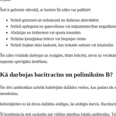
Šeit ir galvenie stāvokļi, ar kuriem šīs zāles var palīdzēt:
Nelieli griezumi un nobrāzumi no ikdienas aktivitātēm
Nelieli apdegumi no gatavošanas vai mājsaimniecības negadīju
Abrāzijas no kritieniem vai sporta traumām
Nelielas ķirurģiskas brūces vai biopsijas vietas
Nelieli bojātas ādas laukumi, kas izskatās sarkani vai iekaisušas
Šīs zāles vislabāk darbojas uz svaigām, tīrām brūcēm, nevis uz vecākām i
saņemtu spēcīgāku ārstēšanu.
Kā darbojas bacitracīns un polimiksīns B?
Šie divi antibiotikas uzbrūk baktērijām dažādos veidos, kas padara tās 
membrānu.
Iedomājieties to kā divus dažādus atslēgas, lai atslēgtu durvis. Bacitrac
Šī kombinācija tiek uzskatīta par vidējas stiprības lokālu antibiotiku. T