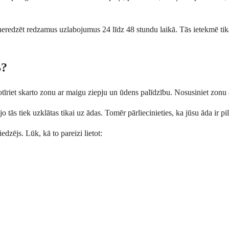
 neredzēt redzamus uzlabojumus 24 līdz 48 stundu laikā. Tās ietekmē tika
B?
īriet skarto zonu ar maigu ziepju un ūdens palīdzību. Nosusiniet zonu ar
 tās tiek uzklātas tikai uz ādas. Tomēr pārliecinieties, ka jūsu āda ir pi
edzējs. Lūk, kā to pareizi lietot: