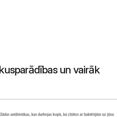
lakusparādības un vairāk
ažādas antibiotikas, kas darbojas kopā, lai cīnītos ar baktērijām uz jūsu