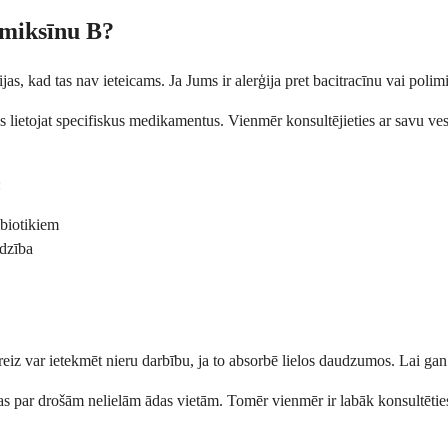
imiksīnu B?
ijas, kad tas nav ieteicams. Ja Jums ir alerģija pret bacitracīnu vai poli
Jūs lietojat specifiskus medikamentus. Vienmēr konsultējieties ar savu ve
:
ibiotikiem
īdzība
eiz var ietekmēt nieru darbību, ja to absorbē lielos daudzumos. Lai gan ta
atītas par drošām nelielām ādas vietām. Tomēr vienmēr ir labāk konsultētie