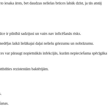
 iesaka ārsts, bet daudzas nelielas brūces labāk dzīst, ja tās atstāj
ūce ir pilnībā sadzijusi un vairs nav inficēšanās risks.
nedēļas laikā lielākajai daļai nelielu griezumu un nobrāzumu.
rūces var pāraugt nopietnākās infekcijās, kurām nepieciešama spēcīgāka
ttīstīties rezistentām baktērijām.
.
šanas.