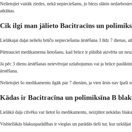
Nelietojiet vairāk ziedes, nekā nepieciešams, jo biezs slānis nedarbosies 
atklātas.
Cik ilgi man jālieto Bacitracīns un polimik
Lielākajai daļai nelielu brūču nepieciešama ārstēšana 3 līdz 7 dienas, atk
Pārtrauciet medikamenta lietošanu, kad brūce ir pilnībā aizvērta un neu
Ja pēc 3 dienu ārstēšanas neievērojat uzlabojumus vai ja brūce paslikti
ārstēšana.
Nelietojiet šo medikamentu ilgāk par 7 dienām, ja vien ārsts nav īpaši nor
Kādas ir Bacitracīna un polimiksīna B bla
Lielākā daļa cilvēku var lietot šo medikamentu, neizjūtot nekādas blakus
Visbiežākās blakusparādības ir vieglas un parādās tieši tur, kur uzklājat