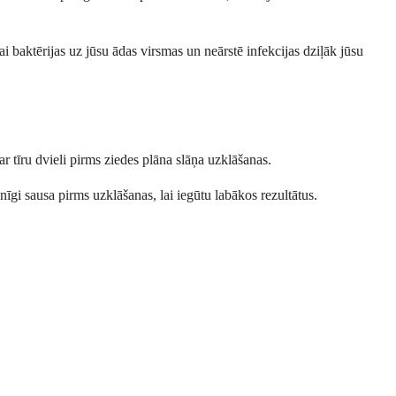
i baktērijas uz jūsu ādas virsmas un neārstē infekcijas dziļāk jūsu
 tīru dvieli pirms ziedes plāna slāņa uzklāšanas.
lnīgi sausa pirms uzklāšanas, lai iegūtu labākos rezultātus.