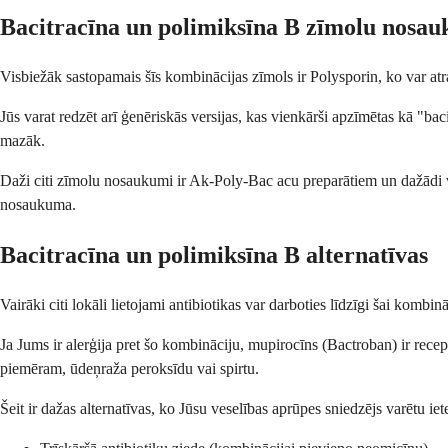
Bacitracīna un polimiksīna B zīmolu nosa
Visbiežāk sastopamais šīs kombinācijas zīmols ir Polysporin, ko var atr
Jūs varat redzēt arī ģenēriskās versijas, kas vienkārši apzīmētas kā "bac
mazāk.
Daži citi zīmolu nosaukumi ir Ak-Poly-Bac acu preparātiem un dažādi v
nosaukuma.
Bacitracīna un polimiksīna B alternatīvas
Vairāki citi lokāli lietojami antibiotikas var darboties līdzīgi šai komb
Ja Jums ir alerģija pret šo kombināciju, mupirocīns (Bactroban) ir recepš
piemēram, ūdeņraža peroksīdu vai spirtu.
Šeit ir dažas alternatīvas, ko Jūsu veselības aprūpes sniedzējs varētu iete