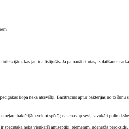
miem
nfekcijām, kas jau ir attīstījušās. Ja pamanāt strutas, izplatīšanos sark
spēcīgākas kopā nekā atsevišķi. Bacitracīns aptur baktērijas no to šūnu 
īns neļauj baktērijām veidot spēcīgas sienas ap sevi, savukārt polimiksīns
ā ir spēcīgāka nekā vienkārši antiseptiķi, piemēram, ūdeņraža peroksīds, b