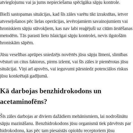
atvieglojumu vai ja jums nepieciešama spēcīgāka sāpju kontrole.
Bieži sastopamas situācijas, kad šīs zāles varētu tikt izrakstītas, ietver
atveseļošanos pēc lielas operācijas, ievērojamiem savainojumiem vai
hroniskiem sāpju stāvokļiem, kas nav labi reaģējuši uz citām ārstēšanas
metodēm. Tās parasti lieto īslaicīgai sāpju kontrolei, nevis ilgstošām
hroniskām sāpēm.
Jūsu veselības aprūpes sniedzējs novērtēs jūsu sāpju līmeni, slimības
vēsturi un citus faktorus, pirms izlemt, vai šīs zāles ir piemērotas jūsu
situācijai. Viņi arī apsvērs, vai ieguvumi pārsniedz potenciālos riskus
jūsu konkrētajā gadījumā.
Kā darbojas benzhidrokodons un
acetaminofēns?
Šīs zāles darbojas ar diviem dažādiem mehānismiem, lai nodrošinātu
sāpju mazināšanu. Benzhidrokodons jūsu organismā tiek pārvērsts par
hidrokodonu, kas pēc tam piesaistās opioīdu receptoriem jūsu