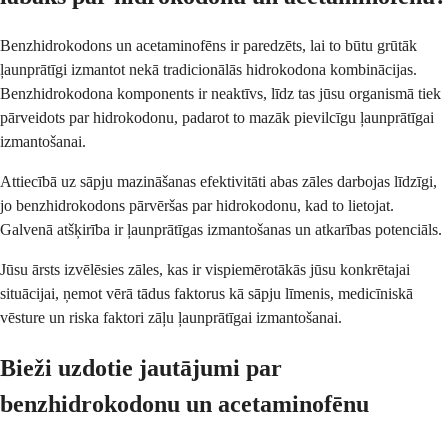
Benzhidrokodons un acetaminofēns ir paredzēts, lai to būtu grūtāk
ļaunprātīgi izmantot nekā tradicionālās hidrokodona kombinācijas.
Benzhidrokodona komponents ir neaktīvs, līdz tas jūsu organismā tiek
pārveidots par hidrokodonu, padarot to mazāk pievilcīgu ļaunprātīgai
izmantošanai.
Attiecībā uz sāpju mazināšanas efektivitāti abas zāles darbojas līdzīgi,
jo benzhidrokodons pārvēršas par hidrokodonu, kad to lietojat.
Galvenā atšķirība ir ļaunprātīgas izmantošanas un atkarības potenciāls.
Jūsu ārsts izvēlēsies zāles, kas ir vispiemērotākās jūsu konkrētajai
situācijai, ņemot vērā tādus faktorus kā sāpju līmenis, medicīniskā
vēsture un riska faktori zāļu ļaunprātīgai izmantošanai.
Bieži uzdotie jautājumi par
benzhidrokodonu un acetaminofēnu