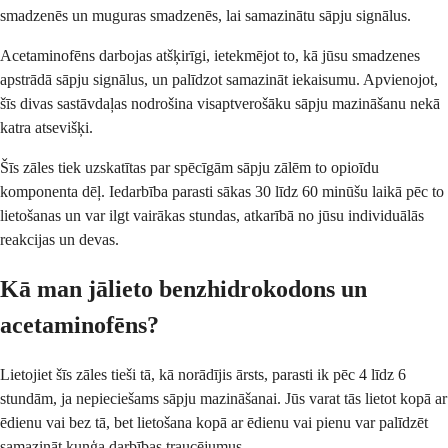
smadzenēs un muguras smadzenēs, lai samazinātu sāpju signālus.
Acetaminofēns darbojas atšķirīgi, ietekmējot to, kā jūsu smadzenes
apstrādā sāpju signālus, un palīdzot samazināt iekaisumu. Apvienojot,
šīs divas sastāvdaļas nodrošina visaptverošāku sāpju mazināšanu nekā
katra atsevišķi.
Šīs zāles tiek uzskatītas par spēcīgām sāpju zālēm to opioīdu
komponenta dēļ. Iedarbība parasti sākas 30 līdz 60 minūšu laikā pēc to
lietošanas un var ilgt vairākas stundas, atkarībā no jūsu individuālās
reakcijas un devas.
Kā man jālieto benzhidrokodons un
acetaminofēns?
Lietojiet šīs zāles tieši tā, kā norādījis ārsts, parasti ik pēc 4 līdz 6
stundām, ja nepieciešams sāpju mazināšanai. Jūs varat tās lietot kopā ar
ēdienu vai bez tā, bet lietošana kopā ar ēdienu vai pienu var palīdzēt
samazināt kuņģa darbības traucējumus.