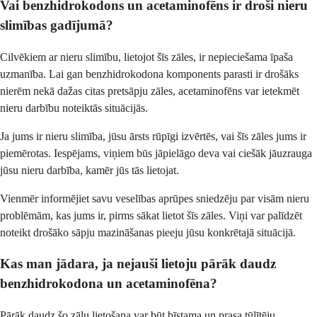
Vai benzhidrokodons un acetaminofēns ir droši nieru
slimības gadījumā?
Cilvēkiem ar nieru slimību, lietojot šīs zāles, ir nepieciešama īpaša
uzmanība. Lai gan benzhidrokodona komponents parasti ir drošāks
nierēm nekā dažas citas pretsāpju zāles, acetaminofēns var ietekmēt
nieru darbību noteiktās situācijās.
Ja jums ir nieru slimība, jūsu ārsts rūpīgi izvērtēs, vai šīs zāles jums ir
piemērotas. Iespējams, viņiem būs jāpielāgo deva vai ciešāk jāuzrauga
jūsu nieru darbība, kamēr jūs tās lietojat.
Vienmēr informējiet savu veselības aprūpes sniedzēju par visām nieru
problēmām, kas jums ir, pirms sākat lietot šīs zāles. Viņi var palīdzēt
noteikt drošāko sāpju mazināšanas pieeju jūsu konkrētajā situācijā.
Kas man jādara, ja nejauši lietoju pārāk daudz
benzhidrokodona un acetaminofēna?
Pārāk daudz šo zāļu lietošana var būt bīstama un prasa tūlītēju