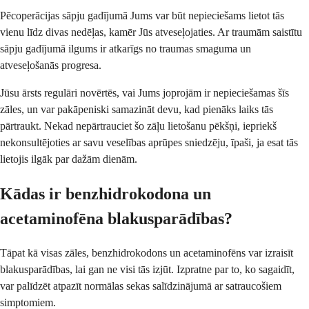
Pēcoperācijas sāpju gadījumā Jums var būt nepieciešams lietot tās
vienu līdz divas nedēļas, kamēr Jūs atveseļojaties. Ar traumām saistītu
sāpju gadījumā ilgums ir atkarīgs no traumas smaguma un
atveseļošanās progresa.
Jūsu ārsts regulāri novērtēs, vai Jums joprojām ir nepieciešamas šīs
zāles, un var pakāpeniski samazināt devu, kad pienāks laiks tās
pārtraukt. Nekad nepārtrauciet šo zāļu lietošanu pēkšņi, iepriekš
nekonsultējoties ar savu veselības aprūpes sniedzēju, īpaši, ja esat tās
lietojis ilgāk par dažām dienām.
Kādas ir benzhidrokodona un
acetaminofēna blakusparādības?
Tāpat kā visas zāles, benzhidrokodons un acetaminofēns var izraisīt
blakusparādības, lai gan ne visi tās izjūt. Izpratne par to, ko sagaidīt,
var palīdzēt atpazīt normālas sekas salīdzinājumā ar satraucošiem
simptomiem.