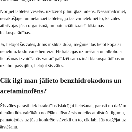
Norijiet tabletes veselas, uzdzerot pilnu glāzi ūdens. Nesasmalciniet,
nesakošļājiet un nelauziet tabletes, jo tas var ietekmēt to, kā zāles
atbrīvojas jūsu organismā, un potenciāli izraisīt bīstamas
blakusparādības.
Ja, lietojot šīs zāles, Jums ir slikta dūša, mēģiniet tās lietot kopā ar
nelielu uzkodu vai ēdienreizi. Hidratācijas uzturēšana un alkohola
lietošanas izvairīšanās var arī palīdzēt samazināt blakusparādības un
uzlabot pašsajūtu, lietojot šīs zāles.
Cik ilgi man jālieto benzhidrokodons un
acetaminofēns?
Šīs zāles parasti tiek izrakstītas īslaicīgai lietošanai, parasti no dažām
dienām līdz vairākām nedēļām. Jūsu ārsts noteiks atbilstošu ilgumu,
pamatojoties uz jūsu konkrēto stāvokli un to, cik labi Jūs reaģējat uz
ārstēšanu.