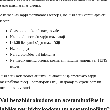
sāpju mazināšanas pieejas.
Alternatīvas sāpju mazināšanas iespējas, ko Jūsu ārsts varētu apsvērt,
ietver:
Citas opioīdu kombinācijas zāles
Neopioīdu recepšu sāpju mazinātāji
Lokāli lietojami sāpju mazinātāji
Fizioterapija
Nervu blokādes vai injekcijas
Ne-medikamentu pieejas, piemēram, siltuma terapija vai TENS
ierīces
Jūsu ārsts sadarbosies ar jums, lai atrastu vispiemērotāko sāpju
mazināšanas pieeju, pamatojoties uz jūsu īpašajām vajadzībām un
medicīnisko vēsturi.
Vai benzhidrokodons un acetaminofēns ir
labāks par hidrokodonu un acetaminofēnu?