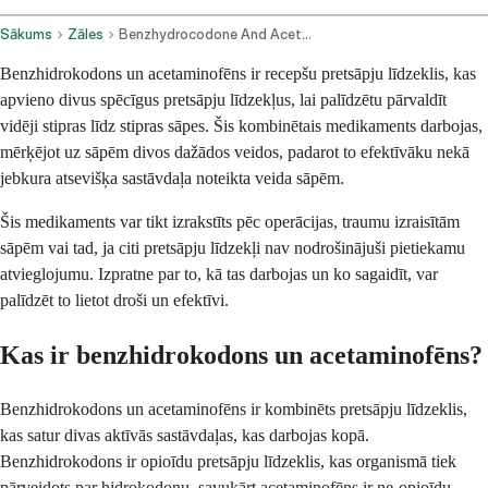
Sākums
Zāles
Benzhydrocodone And Acetaminophen Oral Route
Benzhidrokodons un acetaminofēns ir recepšu pretsāpju līdzeklis, kas
apvieno divus spēcīgus pretsāpju līdzekļus, lai palīdzētu pārvaldīt
vidēji stipras līdz stipras sāpes. Šis kombinētais medikaments darbojas,
mērķējot uz sāpēm divos dažādos veidos, padarot to efektīvāku nekā
jebkura atsevišķa sastāvdaļa noteikta veida sāpēm.
Šis medikaments var tikt izrakstīts pēc operācijas, traumu izraisītām
sāpēm vai tad, ja citi pretsāpju līdzekļi nav nodrošinājuši pietiekamu
atvieglojumu. Izpratne par to, kā tas darbojas un ko sagaidīt, var
palīdzēt to lietot droši un efektīvi.
Kas ir benzhidrokodons un acetaminofēns?
Benzhidrokodons un acetaminofēns ir kombinēts pretsāpju līdzeklis,
kas satur divas aktīvās sastāvdaļas, kas darbojas kopā.
Benzhidrokodons ir opioīdu pretsāpju līdzeklis, kas organismā tiek
pārveidots par hidrokodonu, savukārt acetaminofēns ir ne-opioīdu