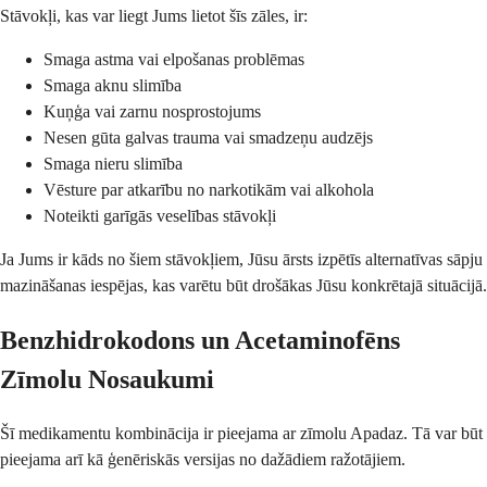
Stāvokļi, kas var liegt Jums lietot šīs zāles, ir:
Smaga astma vai elpošanas problēmas
Smaga aknu slimība
Kuņģa vai zarnu nosprostojums
Nesen gūta galvas trauma vai smadzeņu audzējs
Smaga nieru slimība
Vēsture par atkarību no narkotikām vai alkohola
Noteikti garīgās veselības stāvokļi
Ja Jums ir kāds no šiem stāvokļiem, Jūsu ārsts izpētīs alternatīvas sāpju
mazināšanas iespējas, kas varētu būt drošākas Jūsu konkrētajā situācijā.
Benzhidrokodons un Acetaminofēns
Zīmolu Nosaukumi
Šī medikamentu kombinācija ir pieejama ar zīmolu Apadaz. Tā var būt
pieejama arī kā ģenēriskās versijas no dažādiem ražotājiem.