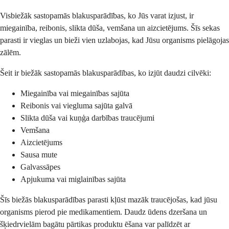
Visbiežāk sastopamās blakusparādības, ko Jūs varat izjust, ir
miegainība, reibonis, slikta dūša, vemšana un aizcietējums. Šīs sekas
parasti ir vieglas un bieži vien uzlabojas, kad Jūsu organisms pielāgojas
zālēm.
Šeit ir biežāk sastopamās blakusparādības, ko izjūt daudzi cilvēki:
Miegainība vai miegainības sajūta
Reibonis vai viegluma sajūta galvā
Slikta dūša vai kuņģa darbības traucējumi
Vemšana
Aizcietējums
Sausa mute
Galvassāpes
Apjukuma vai miglainības sajūta
Šīs biežās blakusparādības parasti kļūst mazāk traucējošas, kad jūsu
organisms pierod pie medikamentiem. Daudz ūdens dzeršana un
šķiedrvielām bagātu pārtikas produktu ēšana var palīdzēt ar