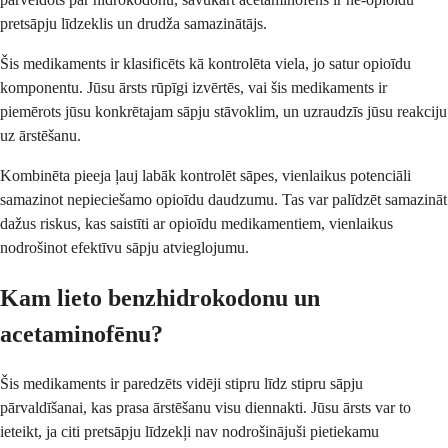
pretsāpju līdzeklis un drudža samazinātājs.
Šis medikaments ir klasificēts kā kontrolēta viela, jo satur opioīdu
komponentu. Jūsu ārsts rūpīgi izvērtēs, vai šis medikaments ir
piemērots jūsu konkrētajam sāpju stāvoklim, un uzraudzīs jūsu reakciju
uz ārstēšanu.
Kombinēta pieeja ļauj labāk kontrolēt sāpes, vienlaikus potenciāli
samazinot nepieciešamo opioīdu daudzumu. Tas var palīdzēt samazināt
dažus riskus, kas saistīti ar opioīdu medikamentiem, vienlaikus
nodrošinot efektīvu sāpju atvieglojumu.
Kam lieto benzhidrokodonu un
acetaminofēnu?
Šis medikaments ir paredzēts vidēji stipru līdz stipru sāpju
pārvaldīšanai, kas prasa ārstēšanu visu diennakti. Jūsu ārsts var to
ieteikt, ja citi pretsāpju līdzekļi nav nodrošinājuši pietiekamu