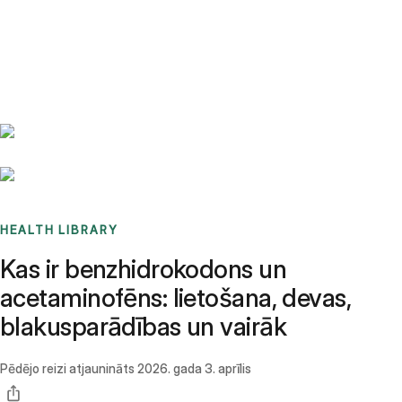
Benchmarks
Stories
FAQ
Sign up / Log in
HEALTH LIBRARY
Kas ir benzhidrokodons un
acetaminofēns: lietošana, devas,
blakusparādības un vairāk
Pēdējo reizi atjaunināts
2026. gada 3. aprīlis