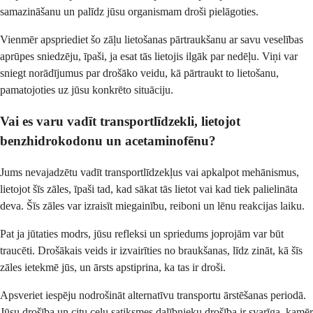
samazināšanu un palīdz jūsu organismam droši pielāgoties.
Vienmēr apspriediet šo zāļu lietošanas pārtraukšanu ar savu veselības
aprūpes sniedzēju, īpaši, ja esat tās lietojis ilgāk par nedēļu. Viņi var
sniegt norādījumus par drošāko veidu, kā pārtraukt to lietošanu,
pamatojoties uz jūsu konkrēto situāciju.
Vai es varu vadīt transportlīdzekli, lietojot
benzhidrokodonu un acetaminofēnu?
Jums nevajadzētu vadīt transportlīdzekļus vai apkalpot mehānismus,
lietojot šīs zāles, īpaši tad, kad sākat tās lietot vai kad tiek palielināta
deva. Šīs zāles var izraisīt miegainību, reiboni un lēnu reakcijas laiku.
Pat ja jūtaties modrs, jūsu refleksi un spriedums joprojām var būt
traucēti. Drošākais veids ir izvairīties no braukšanas, līdz zināt, kā šīs
zāles ietekmē jūs, un ārsts apstiprina, ka tas ir droši.
Apsveriet iespēju nodrošināt alternatīvu transportu ārstēšanas periodā.
Jūsu drošība un citu ceļu satiksmes dalībnieku drošība ir svarīga, kamēr