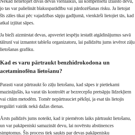
Nekad nelietojiet divas devas vienlaikus, lai kompensētu izlaisto devu,
jo tas var palielināt blakusparādību vai pārdozēšanas risku. Ja lietojat
šīs zāles tikai pēc vajadzības sāpju gadījumā, vienkārši lietojiet tās, kad
atkal izjūtat sāpes.
Ja bieži aizmirstat devas, apsveriet iespēju iestatīt atgādinājumus savā
tālrunī vai izmantot tablešu organizatoru, lai palīdzētu jums ievērot zāļu
lietošanas grafiku.
Kad es varu pārtraukt benzhidrokodona un
acetaminofēna lietošanu?
Parasti varat pārtraukt šo zāļu lietošanu, kad sāpes ir pietiekami
mazinājušās, ka varat tās kontrolēt ar bezrecepšu pretsāpju līdzekļiem
vai citām metodēm. Tomēr nepārtrauciet pēkšņi, ja esat tās lietojis
regulāri vairāk nekā dažas dienas.
Ārsts palīdzēs jums noteikt, kad ir piemērots laiks pārtraukt lietošanu,
un var pakāpeniski samazināt devu, lai novērstu abstinences
simptomus. Šis process tiek saukts par devas pakāpenisku