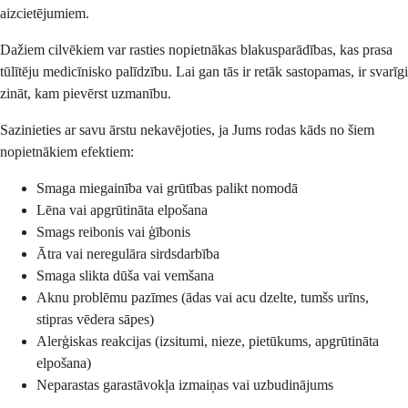
aizcietējumiem.
Dažiem cilvēkiem var rasties nopietnākas blakusparādības, kas prasa
tūlītēju medicīnisko palīdzību. Lai gan tās ir retāk sastopamas, ir svarīgi
zināt, kam pievērst uzmanību.
Sazinieties ar savu ārstu nekavējoties, ja Jums rodas kāds no šiem
nopietnākiem efektiem:
Smaga miegainība vai grūtības palikt nomodā
Lēna vai apgrūtināta elpošana
Smags reibonis vai ģībonis
Ātra vai neregulāra sirdsdarbība
Smaga slikta dūša vai vemšana
Aknu problēmu pazīmes (ādas vai acu dzelte, tumšs urīns,
stipras vēdera sāpes)
Alerģiskas reakcijas (izsitumi, nieze, pietūkums, apgrūtināta
elpošana)
Neparastas garastāvokļa izmaiņas vai uzbudinājums