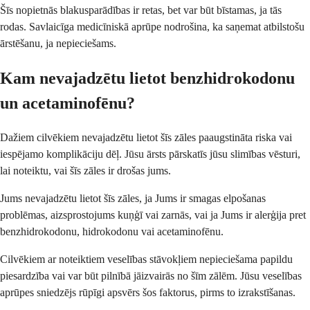
Šīs nopietnās blakusparādības ir retas, bet var būt bīstamas, ja tās
rodas. Savlaicīga medicīniskā aprūpe nodrošina, ka saņemat atbilstošu
ārstēšanu, ja nepieciešams.
Kam nevajadzētu lietot benzhidrokodonu
un acetaminofēnu?
Dažiem cilvēkiem nevajadzētu lietot šīs zāles paaugstināta riska vai
iespējamo komplikāciju dēļ. Jūsu ārsts pārskatīs jūsu slimības vēsturi,
lai noteiktu, vai šīs zāles ir drošas jums.
Jums nevajadzētu lietot šīs zāles, ja Jums ir smagas elpošanas
problēmas, aizsprostojums kuņģī vai zarnās, vai ja Jums ir alerģija pret
benzhidrokodonu, hidrokodonu vai acetaminofēnu.
Cilvēkiem ar noteiktiem veselības stāvokļiem nepieciešama papildu
piesardzība vai var būt pilnībā jāizvairās no šīm zālēm. Jūsu veselības
aprūpes sniedzējs rūpīgi apsvērs šos faktorus, pirms to izrakstīšanas.