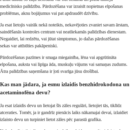
medicīnisko palīdzību. Pārdozēšana var izraisīt nopietnas elpošanas
problēmas, aknu bojājumus vai pat apdraudēt dzīvību.
Ja esat lietojis vairāk nekā noteikts, nekavējoties zvaniet savam ārstam,
saindēšanās kontroles centram vai neatliekamās palīdzības dienestam.
Negaidiet, lai redzētu, vai jūtat simptomus, jo dažas pārdozēšanas
sekas var attīstīties pakāpeniski.
Pārdozēšanas pazīmes ir smaga miegainība, lēna vai apgrūtināta
elpošana, auksta vai lipīga āda, muskuļu vājums vai samaņas zudums.
Ātra palīdzības saņemšana ir ļoti svarīga jūsu drošībai.
Kas man jādara, ja esmu izlaidis benzhidrokodona un
acetaminofēna devu?
Ja esat izlaidis devu un lietojat šīs zāles regulāri, lietojiet tās, tiklīdz
atceraties. Tomēr, ja ir gandrīz pienācis laiks nākamajai devai, izlaidiet
izlaisto devu un turpiniet lietot zāles pēc parastā grafika.