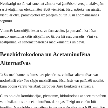
Neatkarīgi no tā, vai saņemat zīmola vai ģenērisko versiju, aktīvajām
sastāvdaļām un efektivitātei jābūt vienādai. Jūsu aptieka var aizstāt
vienu ar otru, pamatojoties uz pieejamību un Jūsu apdrošināšanas
segumu.
Vienmēr konsultējieties ar savu farmaceitu, ja pamanāt, ka Jūsu
medikamenti izskatās atšķirīgi no tā, pie kā esat pieradis. Viņi var
apstiprināt, ka saņemat pareizos medikamentus un devu.
Benzhidrokodona un Acetaminofēna
Alternatīvas
Ja šis medikaments Jums nav piemērots, vairākas alternatīvas var
nodrošināt efektīvu sāpju mazināšanu. Jūsu ārsts var palīdzēt noteikt,
kura opcija varētu vislabāk darboties Jūsu konkrētajā situācijā.
Citas opioīdu kombinācijas, piemēram, hidrokodons ar acetaminofēnu
vai oksikodons ar acetaminofēnu, darbojas līdzīgi un varētu būt
iespējas. Neopioīdu alternatīvas ietver recepšu stipruma NPL vai citas