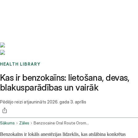
Benchmarks
Stories
FAQ
Sign up / Log in
HEALTH LIBRARY
Kas ir benzokaīns: lietošana, devas,
blakusparādības un vairāk
Pēdējo reizi atjaunināts
2026. gada 3. aprīlis
Sākums
Zāles
Benzocaine Oral Route Oromucosal Route
Benzokaīns ir lokāls anestēzijas līdzeklis, kas atslābina konkrētas