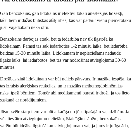
Gan benzokaīns, gan lidokaīns ir efektīvi lokāli anestēzijas līdzekļi,
taču tiem ir dažas būtiskas atšķirības, kas var padarīt vienu piemērotāku
jūsu vajadzībām nekā otru.
Benzokaīns darbojas ātrāk, bet tā iedarbība nav tik ilgstoša kā
lidokaīnam. Parasti tas sāk iedarboties 1-2 minūšu laikā, bet iedarbība
beidzas 15-30 minūšu laikā. Lidokaīnam ir nepieciešams nedaudz
ilgāks laiks, lai iedarbotos, bet tas var nodrošināt atvieglojumu 30-60
minūtes.
Drošības ziņā lidokaīnam var būt neliels pārsvars. Ir mazāka iespēja, ka
tas izraisīs alerģiskas reakcijas, un ir mazāks methemoglobinēmijas
risks, īpaši bērniem. Tomēr abi medikamenti parasti ir droši, ja tos lieto
saskaņā ar norādījumiem.
Jūsu izvēle starp tiem var būt atkarīga no jūsu īpašajām vajadzībām. Ja
vēlaties ātru atvieglojumu nelielām, īslaicīgām sāpēm, benzokaīns
varētu būt ideāls. Ilgstošākam atvieglojumam vai, ja jums ir jutīga āda,