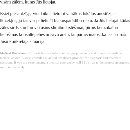
visām zālēm, kuras Jūs lietojat.
Esiet piesardzīgs, vienlaikus lietojot vairākus lokālos anestēzijas
līdzekļus, jo tas var palielināt blakusparādību risku. Ja Jūs lietojat kādas
zāles sirds slimību vai asins slimību ārstēšanai, pirms benzokaīna
lietošanas konsultējieties ar savu ārstu, lai pārliecinātos, ka tas ir droši
Jūsu konkrētajā situācijā.
Medical Disclaimer:
This article is for informational purposes only and does not constitute
medical advice. Always consult a qualified healthcare provider for diagnosis and treatment
decisions. If you are experiencing a medical emergency, call 911 or go to the nearest emergency
room immediately.