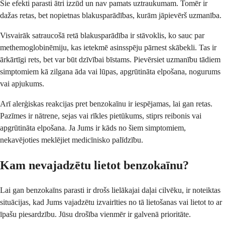
Šie efekti parasti ātri izzūd un nav pamats uztraukumam. Tomēr ir
dažas retas, bet nopietnas blakusparādības, kurām jāpievērš uzmanība.
Visvairāk satraucošā retā blakusparādība ir stāvoklis, ko sauc par
methemoglobinēmiju, kas ietekmē asinsspēju pārnest skābekli. Tas ir
ārkārtīgi rets, bet var būt dzīvībai bīstams. Pievērsiet uzmanību tādiem
simptomiem kā zilgana āda vai lūpas, apgrūtināta elpošana, nogurums
vai apjukums.
Arī alerģiskas reakcijas pret benzokaīnu ir iespējamas, lai gan retas.
Pazīmes ir nātrene, sejas vai rīkles pietūkums, stiprs reibonis vai
apgrūtināta elpošana. Ja Jums ir kāds no šiem simptomiem,
nekavējoties meklējiet medicīnisko palīdzību.
Kam nevajadzētu lietot benzokaīnu?
Lai gan benzokaīns parasti ir drošs lielākajai daļai cilvēku, ir noteiktas
situācijas, kad Jums vajadzētu izvairīties no tā lietošanas vai lietot to ar
īpašu piesardzību. Jūsu drošība vienmēr ir galvenā prioritāte.