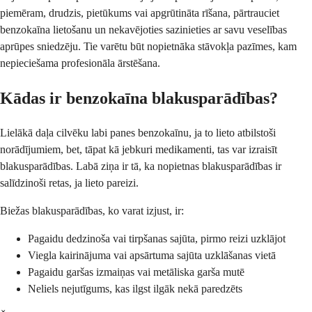
piemēram, drudzis, pietūkums vai apgrūtināta rīšana, pārtrauciet
benzokaīna lietošanu un nekavējoties sazinieties ar savu veselības
aprūpes sniedzēju. Tie varētu būt nopietnāka stāvokļa pazīmes, kam
nepieciešama profesionāla ārstēšana.
Kādas ir benzokaīna blakusparādības?
Lielākā daļa cilvēku labi panes benzokaīnu, ja to lieto atbilstoši
norādījumiem, bet, tāpat kā jebkuri medikamenti, tas var izraisīt
blakusparādības. Labā ziņa ir tā, ka nopietnas blakusparādības ir
salīdzinoši retas, ja lieto pareizi.
Biežas blakusparādības, ko varat izjust, ir:
Pagaidu dedzinoša vai tirpšanas sajūta, pirmo reizi uzklājot
Viegla kairinājuma vai apsārtuma sajūta uzklāšanas vietā
Pagaidu garšas izmaiņas vai metāliska garša mutē
Neliels nejutīgums, kas ilgst ilgāk nekā paredzēts