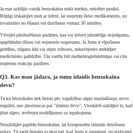
Ja esat uzklājis vairāk benzokaīna nekā ieteikts, nekrītiet panikā.
Rūpīgi izskalojiet muti ar ūdeni, lai noņemtu lieko medikamentu, un
izvairieties no ēšanas vai dzeršanas vismaz 30 minūtes.
Vērojiet pārdozēšanas pazīmes, kas var ietvert pārmērīgu nejutīgumu,
apgrūtinātu rīšanu vai neparastu nogurumu. Ja Jums ir elpošanas
grūtības, zilgana āda vai stiprs reibonis, nekavējoties meklējiet
medicīnisko palīdzību. Tās varētu būt methemoglobinēmijas vai citu
nopietnu reakciju pazīmes.
Q3. Kas man jādara, ja esmu izlaidis benzokaīna
devu?
Tā kā benzokaīns tiek lietots pēc vajadzības sāpju mazināšanai, nevis
regulāri, nav jāuztraucas par "izlaistu devu". Vienkārši uzklājiet to, kad
jūtat sāpes, ievērojot norādījumus uz iepakojuma.
Neuzklājiet papildu benzokaīnu, lai kompensētu izlaistās lietošanas
reizes. Tā vietā lietojiet to tikai tad, kad Jums ir simptomi, un ievērojiet