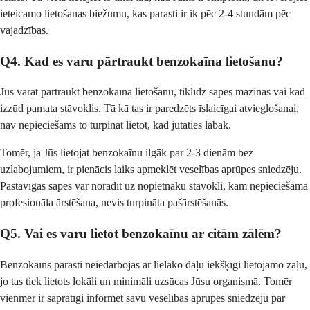
ieteicamo lietošanas biežumu, kas parasti ir ik pēc 2-4 stundām pēc
vajadzības.
Q4. Kad es varu pārtraukt benzokaīna lietošanu?
Jūs varat pārtraukt benzokaīna lietošanu, tiklīdz sāpes mazinās vai kad
izzūd pamata stāvoklis. Tā kā tas ir paredzēts īslaicīgai atvieglošanai,
nav nepieciešams to turpināt lietot, kad jūtaties labāk.
Tomēr, ja Jūs lietojat benzokaīnu ilgāk par 2-3 dienām bez
uzlabojumiem, ir pienācis laiks apmeklēt veselības aprūpes sniedzēju.
Pastāvīgas sāpes var norādīt uz nopietnāku stāvokli, kam nepieciešama
profesionāla ārstēšana, nevis turpināta pašārstēšanās.
Q5. Vai es varu lietot benzokaīnu ar citām zālēm?
Benzokaīns parasti neiedarbojas ar lielāko daļu iekšķīgi lietojamo zāļu,
jo tas tiek lietots lokāli un minimāli uzsūcas Jūsu organismā. Tomēr
vienmēr ir saprātīgi informēt savu veselības aprūpes sniedzēju par