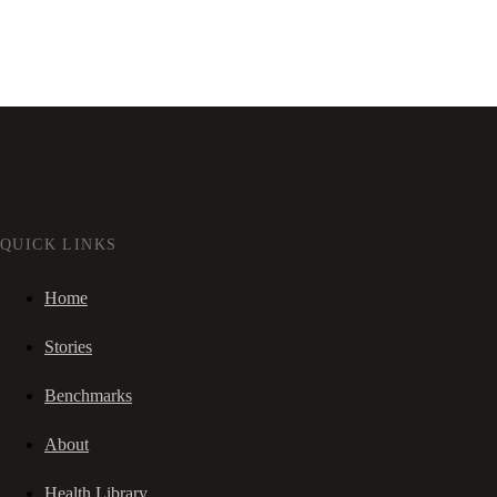
QUICK LINKS
Home
Stories
Benchmarks
About
Health Library