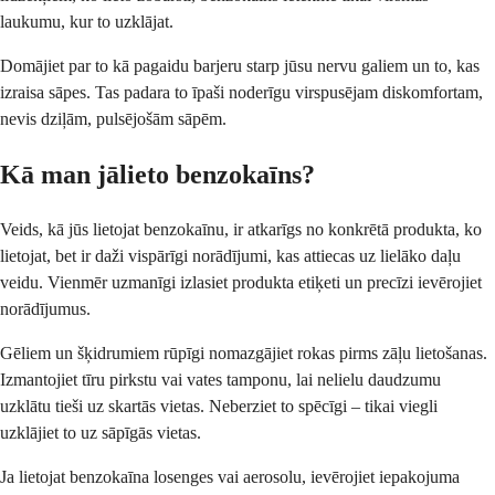
laukumu, kur to uzklājat.
Domājiet par to kā pagaidu barjeru starp jūsu nervu galiem un to, kas
izraisa sāpes. Tas padara to īpaši noderīgu virspusējam diskomfortam,
nevis dziļām, pulsējošām sāpēm.
Kā man jālieto benzokaīns?
Veids, kā jūs lietojat benzokaīnu, ir atkarīgs no konkrētā produkta, ko
lietojat, bet ir daži vispārīgi norādījumi, kas attiecas uz lielāko daļu
veidu. Vienmēr uzmanīgi izlasiet produkta etiķeti un precīzi ievērojiet
norādījumus.
Gēliem un šķidrumiem rūpīgi nomazgājiet rokas pirms zāļu lietošanas.
Izmantojiet tīru pirkstu vai vates tamponu, lai nelielu daudzumu
uzklātu tieši uz skartās vietas. Neberziet to spēcīgi – tikai viegli
uzklājiet to uz sāpīgās vietas.
Ja lietojat benzokaīna losenges vai aerosolu, ievērojiet iepakojuma