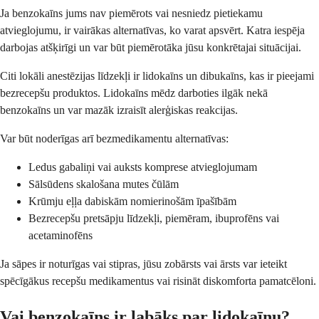
Ja benzokaīns jums nav piemērots vai nesniedz pietiekamu
atvieglojumu, ir vairākas alternatīvas, ko varat apsvērt. Katra iespēja
darbojas atšķirīgi un var būt piemērotāka jūsu konkrētajai situācijai.
Citi lokāli anestēzijas līdzekļi ir lidokaīns un dibukaīns, kas ir pieejami
bezrecepšu produktos. Lidokaīns mēdz darboties ilgāk nekā
benzokaīns un var mazāk izraisīt alerģiskas reakcijas.
Var būt noderīgas arī bezmedikamentu alternatīvas:
Ledus gabaliņi vai auksts komprese atvieglojumam
Sālsūdens skalošana mutes čūlām
Krūmju eļļa dabiskām nomierinošām īpašībām
Bezrecepšu pretsāpju līdzekļi, piemēram, ibuprofēns vai
acetaminofēns
Ja sāpes ir noturīgas vai stipras, jūsu zobārsts vai ārsts var ieteikt
spēcīgākus recepšu medikamentus vai risināt diskomforta pamatcēloni.
Vai benzokaīns ir labāks par lidokaīnu?