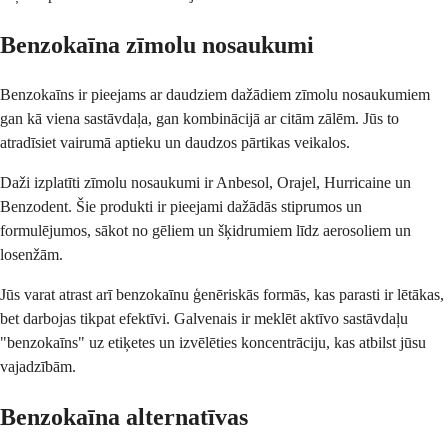
Benzokaīna zīmolu nosaukumi
Benzokaīns ir pieejams ar daudziem dažādiem zīmolu nosaukumiem
gan kā viena sastāvdaļa, gan kombinācijā ar citām zālēm. Jūs to
atradīsiet vairumā aptieku un daudzos pārtikas veikalos.
Daži izplatīti zīmolu nosaukumi ir Anbesol, Orajel, Hurricaine un
Benzodent. Šie produkti ir pieejami dažādās stiprumos un
formulējumos, sākot no gēliem un šķidrumiem līdz aerosoliem un
losenžām.
Jūs varat atrast arī benzokaīnu ģenēriskās formās, kas parasti ir lētākas,
bet darbojas tikpat efektīvi. Galvenais ir meklēt aktīvo sastāvdaļu
"benzokaīns" uz etiķetes un izvēlēties koncentrāciju, kas atbilst jūsu
vajadzībām.
Benzokaīna alternatīvas