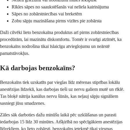
Rīkles sāpes no saaukstēšanās vai neliela kairinājuma
Sāpes no zobārstniecības vai breketēm
Zobu sāpju mazināšana pirms vizītes pie zobārsta
Daži cilvēki lieto benzokaīna produktus arī pirms zobārstniecības
procedūrām, lai mazinātu diskomfortu. Tomēr ir svarīgi atzīmēt, ka
benzokaīns nodrošina tikai īslaicīgu atvieglojumu un neārstē
pamatstāvokļus.
Kā darbojas benzokaīns?
Benzokaīns tiek uzskatīts par vieglas līdz mērenas stiprības lokālu
anestēzijas līdzekli, kas darbojas tieši uz nervu galiem mutē un rīklē.
Tas bloķē nātrija kanālus nervu šūnās, kas neļauj sāpju signāliem
sasniegt jūsu smadzenes.
Zāles sāk darboties dažu minūšu laikā pēc uzklāšanas un parasti
iedarbojas 15 līdz 30 minūtes. Atšķirībā no spēcīgākiem anestēzijas
līdzekļiem, ko lieto zobārsti, benzokaīns ietekmē tikai virsmas