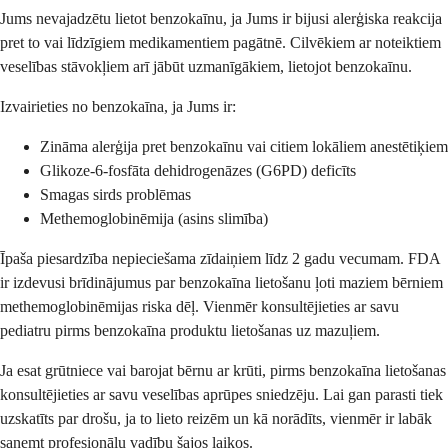
Jums nevajadzētu lietot benzokaīnu, ja Jums ir bijusi alerģiska reakcija
pret to vai līdzīgiem medikamentiem pagātnē. Cilvēkiem ar noteiktiem
veselības stāvokļiem arī jābūt uzmanīgākiem, lietojot benzokaīnu.
Izvairieties no benzokaīna, ja Jums ir:
Zināma alerģija pret benzokaīnu vai citiem lokāliem anestētiķiem
Glikoze-6-fosfāta dehidrogenāzes (G6PD) deficīts
Smagas sirds problēmas
Methemoglobinēmija (asins slimība)
Īpaša piesardzība nepieciešama zīdaiņiem līdz 2 gadu vecumam. FDA
ir izdevusi brīdinājumus par benzokaīna lietošanu ļoti maziem bērniem
methemoglobinēmijas riska dēļ. Vienmēr konsultējieties ar savu
pediatru pirms benzokaīna produktu lietošanas uz mazuļiem.
Ja esat grūtniece vai barojat bērnu ar krūti, pirms benzokaīna lietošanas
konsultējieties ar savu veselības aprūpes sniedzēju. Lai gan parasti tiek
uzskatīts par drošu, ja to lieto reizēm un kā norādīts, vienmēr ir labāk
saņemt profesionālu vadību šajos laikos.