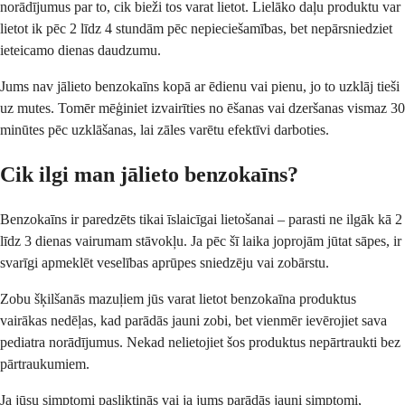
norādījumus par to, cik bieži tos varat lietot. Lielāko daļu produktu var
lietot ik pēc 2 līdz 4 stundām pēc nepieciešamības, bet nepārsniedziet
ieteicamo dienas daudzumu.
Jums nav jālieto benzokaīns kopā ar ēdienu vai pienu, jo to uzklāj tieši
uz mutes. Tomēr mēģiniet izvairīties no ēšanas vai dzeršanas vismaz 30
minūtes pēc uzklāšanas, lai zāles varētu efektīvi darboties.
Cik ilgi man jālieto benzokaīns?
Benzokaīns ir paredzēts tikai īslaicīgai lietošanai – parasti ne ilgāk kā 2
līdz 3 dienas vairumam stāvokļu. Ja pēc šī laika joprojām jūtat sāpes, ir
svarīgi apmeklēt veselības aprūpes sniedzēju vai zobārstu.
Zobu šķilšanās mazuļiem jūs varat lietot benzokaīna produktus
vairākas nedēļas, kad parādās jauni zobi, bet vienmēr ievērojiet sava
pediatra norādījumus. Nekad nelietojiet šos produktus nepārtraukti bez
pārtraukumiem.
Ja jūsu simptomi pasliktinās vai ja jums parādās jauni simptomi,