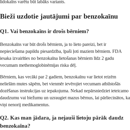
lidokaīns varētu būt labāks variants.
Bieži uzdotie jautājumi par benzokaīnu
Q1. Vai benzokaīns ir drošs bērniem?
Benzokaīns var būt drošs bērniem, ja to lieto pareizi, bet ir
nepieciešama papildu piesardzība, īpaši ļoti maziem bērniem. FDA
iesaka izvairīties no benzokaīna lietošanas bērniem līdz 2 gadu
vecumam methemoglobinēmijas riska dēļ.
Bērniem, kas vecāki par 2 gadiem, benzokaīnu var lietot reizēm
nelielām mutes sāpēm, bet vienmēr ievērojiet vecumam atbilstošās
dozēšanas instrukcijas uz iepakojuma. Nekad nepārsniedziet ieteicamo
daudzumu vai biežumu un uzraugiet mazus bērnus, lai pārliecinātos, ka
viņi nenorij medikamentus.
Q2. Kas man jādara, ja nejauši lietoju pārāk daudz
benzokaīna?