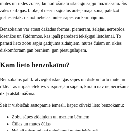
mutes un rīkles zonas, lai nodrošinātu īslaicīgu sāpju mazināšanu. Šīs
zāles darbojas, bloķējot nervu signālus ārstējamajā zonā, palīdzot
justies ērtāk, risinot nelielas mutes sāpes vai kairinājumu.
Benzokaīnu var atrast dažādās formās, piemēram, želejās, aerosolos,
losenžos un šķidrumos, kas īpaši paredzēti iekšķīgai lietošanai. To
parasti lieto zobu sāpju gadījumā zīdaiņiem, mutes čūlām un rīkles
diskomfortam gan bērniem, gan pieaugušajiem.
Kam lieto benzokaīnu?
Benzokaīns palīdz atvieglot īslaicīgas sāpes un diskomfortu mutē un
rīklē. Tas ir īpaši efektīvs virspusējām sāpēm, kurām nav nepieciešama
dziļa atslābināšana.
Šeit ir visbiežāk sastopamie iemesli, kāpēc cilvēki lieto benzokaīnu:
Zobu sāpes zīdaiņiem un maziem bērniem
Čūlas un mutes čūlas
Nelieli griezumi vai nobrāzumi mutes iekšpusē