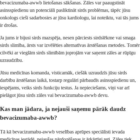
bevacizumaba-awwb lietošanas sākšanas. Zāles var paaugstināt
asinsspiedienu un potenciāli pasliktināt sirds problēmas, tāpēc jūsu
onkologs cieši sadarbosies ar jūsu kardiologu, lai noteiktu, vai tās jums
ir drošas.
Ja jums ir bijusi sirds mazspēja, nesen pārciests sirdslēkme vai smaga
sirds slimība, ārsts var izvēlēties alternatīvas ārstēšanas metodes. Tomēr
cilvēki ar vieglām sirds slimībām joprojām var saņemt zāles ar rūpīgu
uzraudzību.
Jūsu medicīnas komanda, visticamāk, ciešāk uzraudzīs jūsu sirds
darbību ārstēšanas laikā, tostarp regulāri pārbaudīs asinsspiedienu un,
iespējams, veiks sirds funkciju testus. Ja nepieciešams, viņi var arī
pielāgot jūsu sirds zāles vai bevacizumaba-awwb devu.
Kas man jādara, ja nejauši saņemu pārāk daudz
bevacizumaba-awwb?
Tā kā bevacizumabu-awwb veselības aprūpes speciālisti ievada
medicīnas iestādē, nejaušas pārdozēšanas ir ārkārtīgi reti. Zāles tiek