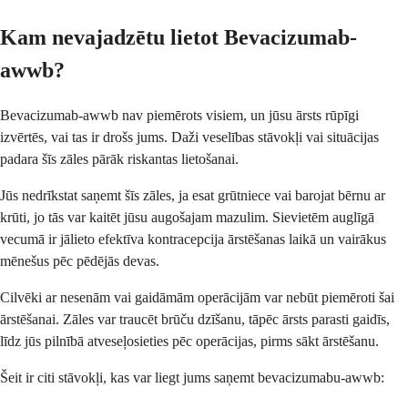
Kam nevajadzētu lietot Bevacizumab-
awwb?
Bevacizumab-awwb nav piemērots visiem, un jūsu ārsts rūpīgi
izvērtēs, vai tas ir drošs jums. Daži veselības stāvokļi vai situācijas
padara šīs zāles pārāk riskantas lietošanai.
Jūs nedrīkstat saņemt šīs zāles, ja esat grūtniece vai barojat bērnu ar
krūti, jo tās var kaitēt jūsu augošajam mazulim. Sievietēm auglīgā
vecumā ir jālieto efektīva kontracepcija ārstēšanas laikā un vairākus
mēnešus pēc pēdējās devas.
Cilvēki ar nesenām vai gaidāmām operācijām var nebūt piemēroti šai
ārstēšanai. Zāles var traucēt brūču dzīšanu, tāpēc ārsts parasti gaidīs,
līdz jūs pilnībā atveseļosieties pēc operācijas, pirms sākt ārstēšanu.
Šeit ir citi stāvokļi, kas var liegt jums saņemt bevacizumabu-awwb: