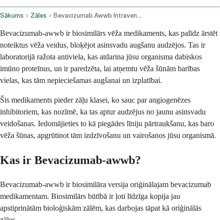
Sākums
Zāles
Bevacizumab Awwb Intravenous Route
Bevacizumab-awwb ir biosimilārs vēža medikaments, kas palīdz ārstēt
noteiktus vēža veidus, bloķējot asinsvadu augšanu audzējos. Tas ir
laboratorijā ražota antiviela, kas atdarina jūsu organisma dabiskos
imūno proteīnus, un ir paredzēta, lai atņemtu vēža šūnām barības
vielas, kas tām nepieciešamas augšanai un izplatībai.
Šis medikaments pieder zāļu klasei, ko sauc par angiogenēzes
inhibitoriem, kas nozīmē, ka tas aptur audzējus no jaunu asinsvadu
veidošanas. Iedomājieties to kā piegādes līniju pārtraukšanu, kas baro
vēža šūnas, apgrūtinot tām izdzīvošanu un vairošanos jūsu organismā.
Kas ir Bevacizumab-awwb?
Bevacizumab-awwb ir biosimilāra versija oriģinālajam bevacizumab
medikamentam. Biosimilārs būtībā ir ļoti līdzīga kopija jau
apstiprinātām bioloģiskām zālēm, kas darbojas tāpat kā oriģinālās
zāles.