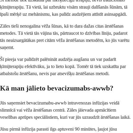
ķīmijterapiju. Tā vietā, lai uzbruktu visām strauji dalīšanās šūnām, tā
īpaši mērķē uz mehānismu, kas palīdz audzējiem attīstīt asinsapgādi.
Zāles tieši nenogalina vēža šūnas, kā to dara dažas citas ārstēšanas
metodes. Tā vietā tās vājina tās, pārtraucot to dzīvības līniju, padarot
tās neaizsargātākas pret citām vēža ārstēšanas metodēm, ko jūs varētu
saņemt.
Šī pieeja var palīdzēt palēnināt audzēja augšanu un var padarīt
ķīmijterapiju efektīvāku, ja to lieto kopā. Tomēr tā tiek uzskatīta par
atbalstošu ārstēšanu, nevis par atsevišķu ārstēšanas metodi.
Kā man jālieto bevacizumabs-awwb?
Jūs saņemsiet bevacizumabu-awwb intravenozas infūzijas veidā
slimnīcā vai vēža ārstēšanas centrā. Zāles jāievada apmācītiem
veselības aprūpes speciālistiem, kuri var jūs uzraudzīt ārstēšanas laikā.
Jūsu pirmā infūzija parasti ilgs aptuveni 90 minūtes, ļaujot jūsu