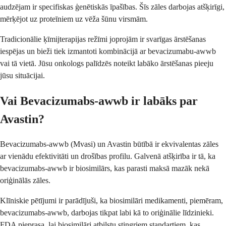
audzējam ir specifiskas ģenētiskās īpašības. Šīs zāles darbojas atšķirīgi,
mērķējot uz proteīniem uz vēža šūnu virsmām.
Tradicionālie ķīmijterapijas režīmi joprojām ir svarīgas ārstēšanas
iespējas un bieži tiek izmantoti kombinācijā ar bevacizumabu-awwb
vai tā vietā. Jūsu onkologs palīdzēs noteikt labāko ārstēšanas pieeju
jūsu situācijai.
Vai Bevacizumabs-awwb ir labāks par
Avastin?
Bevacizumabs-awwb (Mvasi) un Avastin būtībā ir ekvivalentas zāles
ar vienādu efektivitāti un drošības profilu. Galvenā atšķirība ir tā, ka
bevacizumabs-awwb ir biosimilārs, kas parasti maksā mazāk nekā
oriģinālās zāles.
Klīniskie pētījumi ir parādījuši, ka biosimilāri medikamenti, piemēram,
bevacizumabs-awwb, darbojas tikpat labi kā to oriģinālie līdzinieki.
FDA pieprasa, lai biosimilāri atbilstu stingriem standartiem, kas