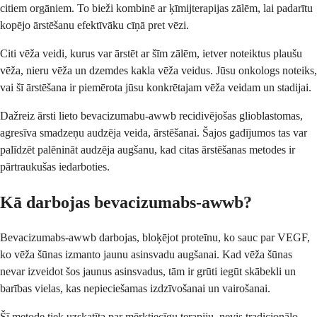
citiem orgāniem. To bieži kombinē ar ķīmijterapijas zālēm, lai padarītu
kopējo ārstēšanu efektīvāku cīņā pret vēzi.
Citi vēža veidi, kurus var ārstēt ar šīm zālēm, ietver noteiktus plaušu
vēža, nieru vēža un dzemdes kakla vēža veidus. Jūsu onkologs noteiks,
vai šī ārstēšana ir piemērota jūsu konkrētajam vēža veidam un stadijai.
Dažreiz ārsti lieto bevacizumabu-awwb recidivējošas glioblastomas,
agresīva smadzeņu audzēja veida, ārstēšanai. Šajos gadījumos tas var
palīdzēt palēnināt audzēja augšanu, kad citas ārstēšanas metodes ir
pārtraukušas iedarboties.
Kā darbojas bevacizumabs-awwb?
Bevacizumabs-awwb darbojas, bloķējot proteīnu, ko sauc par VEGF,
ko vēža šūnas izmanto jaunu asinsvadu augšanai. Kad vēža šūnas
nevar izveidot šos jaunus asinsvadus, tām ir grūti iegūt skābekli un
barības vielas, kas nepieciešamas izdzīvošanai un vairošanai.
Šī metode tiek uzskatīta par mērķtiecīgu terapiju, nevis tradicionālo