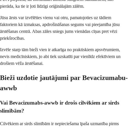
pierāda, ka tie ir ļoti līdzīgi oriģinālajām zālēm.
Jūsu ārsts var izvēlēties vienu vai otru, pamatojoties uz tādiem
faktoriem kā izmaksas, apdrošināšanas segums vai pieejamība jūsu
ārstēšanas centrā. Abas zāles sniegs jums vienādas cīņas pret vēzi
priekšrocības.
Izvēle starp tām bieži vien ir atkarīga no praktiskiem apsvērumiem,
nevis medicīniskiem, jo abi tiek uzskatīti par vienlīdz efektīviem un
drošiem vēža ārstēšanai.
Bieži uzdotie jautājumi par Bevacizumabu-
awwb
Vai Bevacizumabs-awwb ir drošs cilvēkiem ar sirds
slimībām?
Cilvēkiem ar sirds slimībām ir nepieciešama īpaša uzmanība pirms