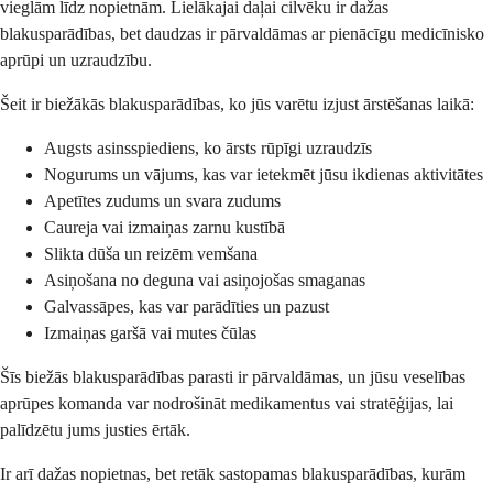
vieglām līdz nopietnām. Lielākajai daļai cilvēku ir dažas
blakusparādības, bet daudzas ir pārvaldāmas ar pienācīgu medicīnisko
aprūpi un uzraudzību.
Šeit ir biežākās blakusparādības, ko jūs varētu izjust ārstēšanas laikā:
Augsts asinsspiediens, ko ārsts rūpīgi uzraudzīs
Nogurums un vājums, kas var ietekmēt jūsu ikdienas aktivitātes
Apetītes zudums un svara zudums
Caureja vai izmaiņas zarnu kustībā
Slikta dūša un reizēm vemšana
Asiņošana no deguna vai asiņojošas smaganas
Galvassāpes, kas var parādīties un pazust
Izmaiņas garšā vai mutes čūlas
Šīs biežās blakusparādības parasti ir pārvaldāmas, un jūsu veselības
aprūpes komanda var nodrošināt medikamentus vai stratēģijas, lai
palīdzētu jums justies ērtāk.
Ir arī dažas nopietnas, bet retāk sastopamas blakusparādības, kurām