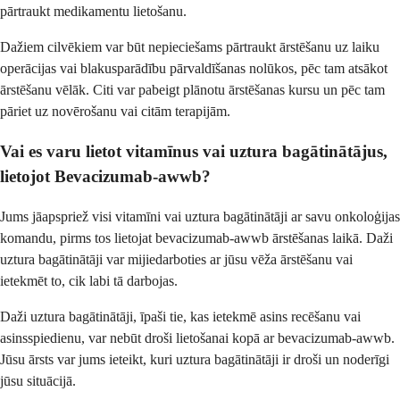
pārtraukt medikamentu lietošanu.
Dažiem cilvēkiem var būt nepieciešams pārtraukt ārstēšanu uz laiku
operācijas vai blakusparādību pārvaldīšanas nolūkos, pēc tam atsākot
ārstēšanu vēlāk. Citi var pabeigt plānotu ārstēšanas kursu un pēc tam
pāriet uz novērošanu vai citām terapijām.
Vai es varu lietot vitamīnus vai uztura bagātinātājus,
lietojot Bevacizumab-awwb?
Jums jāapspriež visi vitamīni vai uztura bagātinātāji ar savu onkoloģijas
komandu, pirms tos lietojat bevacizumab-awwb ārstēšanas laikā. Daži
uztura bagātinātāji var mijiedarboties ar jūsu vēža ārstēšanu vai
ietekmēt to, cik labi tā darbojas.
Daži uztura bagātinātāji, īpaši tie, kas ietekmē asins recēšanu vai
asinsspiedienu, var nebūt droši lietošanai kopā ar bevacizumab-awwb.
Jūsu ārsts var jums ieteikt, kuri uztura bagātinātāji ir droši un noderīgi
jūsu situācijā.