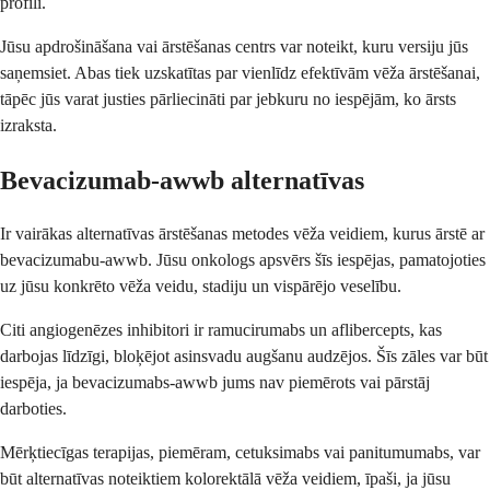
profili.
Jūsu apdrošināšana vai ārstēšanas centrs var noteikt, kuru versiju jūs
saņemsiet. Abas tiek uzskatītas par vienlīdz efektīvām vēža ārstēšanai,
tāpēc jūs varat justies pārliecināti par jebkuru no iespējām, ko ārsts
izraksta.
Bevacizumab-awwb alternatīvas
Ir vairākas alternatīvas ārstēšanas metodes vēža veidiem, kurus ārstē ar
bevacizumabu-awwb. Jūsu onkologs apsvērs šīs iespējas, pamatojoties
uz jūsu konkrēto vēža veidu, stadiju un vispārējo veselību.
Citi angiogenēzes inhibitori ir ramucirumabs un aflibercepts, kas
darbojas līdzīgi, bloķējot asinsvadu augšanu audzējos. Šīs zāles var būt
iespēja, ja bevacizumabs-awwb jums nav piemērots vai pārstāj
darboties.
Mērķtiecīgas terapijas, piemēram, cetuksimabs vai panitumumabs, var
būt alternatīvas noteiktiem kolorektālā vēža veidiem, īpaši, ja jūsu