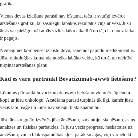
grafika.
Vienas devas izlaišana parasti nav bīstama, taču ir svarīgi ievērot
ārstēšanas grafiku, lai sasniegtu labākos rezultātus cīņā ar vēzi. Jūsu
ārsts var pielāgot nākamās vizītes laiku atkarībā no tā, cik daudz laika
ir pagājis.
Nemēģiniet kompensēt izlaisto devu, saņemot papildu medikamentus.
Jūsu onkoloģijas komanda noteiks labāko veidu, kā droši un efektīvi
turpināt ārstēšanas plānu.
Kad es varu pārtraukt Bevacizumab-awwb lietošanu?
Lēmums pārtraukt bevacizumab-awwb lietošanu vienmēr jāpieņem
kopā ar jūsu onkologu. Ārstēšana parasti turpinās tik ilgi, kamēr jūsu
vēzis labi reaģē un jums nav smagu blakusparādību.
Jūsu ārsts regulāri izvērtēs jūsu ārstēšanu, izmantojot skenēšanu, asins
analīzes un fiziskās pārbaudes. Ja jūsu vēzis progresē, neskatoties uz
ārstēšanu, vai ja blakusparādības kļūst pārāk smagas, viņi var ieteikt