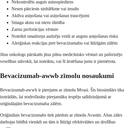
Nekontrolēts augsts asinsspiediens
Nesen pārciests sirdslēkme vai insults
Aktīva asiņošana vai asiņošanas traucējumi
Smaga aknu vai nieru slimība
Zarnu perforācijas vēsture
Noteikti smadzeņu audzēju veidi ar augstu asiņošanas risku
Alerģiskas reakcijas pret bevacizumabu vai līdzīgām zālēm
Jūsu onkologs pārskatīs jūsu pilnu medicīnisko vēsturi un pašreizējo
veselības stāvokli, lai noteiktu, vai šī ārstēšana jums ir piemērota.
Bevacizumab-awwb zīmolu nosaukumi
Bevacizumab-awwb ir pieejams ar zīmolu Mvasi. Šis biosimilārs tika
izstrādāts, lai nodrošinātu pieejamāku iespēju salīdzinājumā ar
oriģinālajām bevacizumaba zālēm.
Oriģinālais bevacizumabs tiek pārdots ar zīmolu Avastin. Abas zāles
darbojas būtībā vienādi un tām ir līdzīgi efektivitātes un drošības