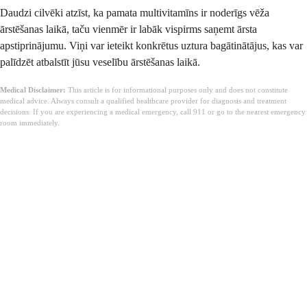
Daudzi cilvēki atzīst, ka pamata multivitamīns ir noderīgs vēža
ārstēšanas laikā, taču vienmēr ir labāk vispirms saņemt ārsta
apstiprinājumu. Viņi var ieteikt konkrētus uztura bagātinātājus, kas var
palīdzēt atbalstīt jūsu veselību ārstēšanas laikā.
Medical Disclaimer:
This article is for informational purposes only and does not constitute
medical advice. Always consult a qualified healthcare provider for diagnosis and treatment
decisions. If you are experiencing a medical emergency, call 911 or go to the nearest emergency
room immediately.