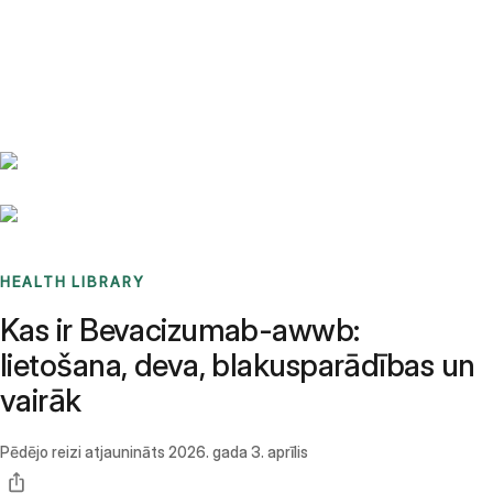
Benchmarks
Stories
FAQ
Sign up / Log in
HEALTH LIBRARY
Kas ir Bevacizumab-awwb:
lietošana, deva, blakusparādības un
vairāk
Pēdējo reizi atjaunināts
2026. gada 3. aprīlis