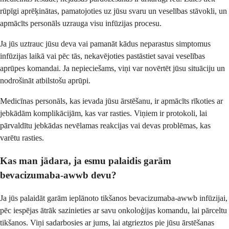
rūpīgi aprēķinātas, pamatojoties uz jūsu svaru un veselības stāvokli, un
apmācīts personāls uzrauga visu infūzijas procesu.
Ja jūs uztrauc jūsu deva vai pamanāt kādus neparastus simptomus
infūzijas laikā vai pēc tās, nekavējoties pastāstiet savai veselības
aprūpes komandai. Ja nepieciešams, viņi var novērtēt jūsu situāciju un
nodrošināt atbilstošu aprūpi.
Medicīnas personāls, kas ievada jūsu ārstēšanu, ir apmācīts rīkoties ar
jebkādām komplikācijām, kas var rasties. Viņiem ir protokoli, lai
pārvaldītu jebkādas nevēlamas reakcijas vai devas problēmas, kas
varētu rasties.
Kas man jādara, ja esmu palaidis garām
bevacizumaba-awwb devu?
Ja jūs palaidāt garām ieplānoto tikšanos bevacizumaba-awwb infūzijai,
pēc iespējas ātrāk sazinieties ar savu onkoloģijas komandu, lai pārceltu
tikšanos. Viņi sadarbosies ar jums, lai atgrieztos pie jūsu ārstēšanas