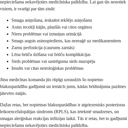
nepieciešama nekavējoties medicīniska palīdzība. Lai gan tās nenotiek
visiem, ir svarīgi par tām zināt:
Smaga asiņošana, ieskaitot iekšējo asiņošanu
Asins recekļi kājās, plaušās vai citos orgānos
Nieru problēmas vai izmaiņas urinācijā
Smags augsts asinsspiediens, kas nereaģē uz medikamentiem
Zarnu perforācija (caurums zarnās)
Lēna brūču dzīšana vai brūču komplikācijas
Sirds problēmas vai sastrēguma sirds mazspēja
Insults vai citas neiroloģiskas problēmas
Jūsu medicīnas komanda jūs rūpīgi uzraudzīs šo nopietno
blakusparādību gadījumā un iemācīs jums, kādas brīdinājuma pazīmes
jāievēro mājās.
Dažas retas, bet nopietnas blakusparādības ir atgriezenisks posterioras
leikoencefalopātijas sindroms (RPLS), kas ietekmē smadzenes, un
smagas alerģiskas reakcijas infūzijas laikā. Tās ir retas, bet to gadījumā
nepieciešama nekavējoties medicīniska palīdzība.