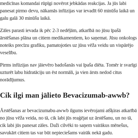
medicīnas komandai rūpīgi novērot jebkādas reakcijas. Ja jūs labi
panesat pirmo devu, nākamās infūzijas var ievadīt 60 minūšu laikā un
galu galā 30 minūšu laikā.
Zāles parasti ievada ik pēc 2-3 nedēļām, atkarībā no jūsu īpašā
ārstēšanas plāna un citiem medikamentiem, ko saņemat. Jūsu onkologs
noteiks precīzu grafiku, pamatojoties uz jūsu vēža veidu un vispārējo
veselību.
Pirms infūzijas nav jāievēro badošanās vai īpaša diēta. Tomēr ir svarīgi
uzturēt labu hidratāciju un ēst normāli, ja vien ārsts nedod citus
norādījumus.
Cik ilgi man jālieto Bevacizumab-awwb?
Ārstēšanas ar bevacizumabu-awwb ilgums ievērojami atšķiras atkarībā
no jūsu vēža veida, no tā, cik labi jūs reaģējat uz ārstēšanu, un no tā,
cik labi jūs panesat zāles. Daži cilvēki to saņem vairākus mēnešus,
savukārt citiem tas var būt nepieciešams vairāk nekā gadu.