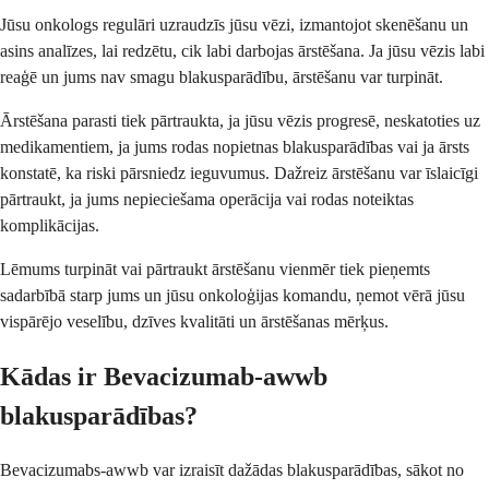
Jūsu onkologs regulāri uzraudzīs jūsu vēzi, izmantojot skenēšanu un
asins analīzes, lai redzētu, cik labi darbojas ārstēšana. Ja jūsu vēzis labi
reaģē un jums nav smagu blakusparādību, ārstēšanu var turpināt.
Ārstēšana parasti tiek pārtraukta, ja jūsu vēzis progresē, neskatoties uz
medikamentiem, ja jums rodas nopietnas blakusparādības vai ja ārsts
konstatē, ka riski pārsniedz ieguvumus. Dažreiz ārstēšanu var īslaicīgi
pārtraukt, ja jums nepieciešama operācija vai rodas noteiktas
komplikācijas.
Lēmums turpināt vai pārtraukt ārstēšanu vienmēr tiek pieņemts
sadarbībā starp jums un jūsu onkoloģijas komandu, ņemot vērā jūsu
vispārējo veselību, dzīves kvalitāti un ārstēšanas mērķus.
Kādas ir Bevacizumab-awwb
blakusparādības?
Bevacizumabs-awwb var izraisīt dažādas blakusparādības, sākot no