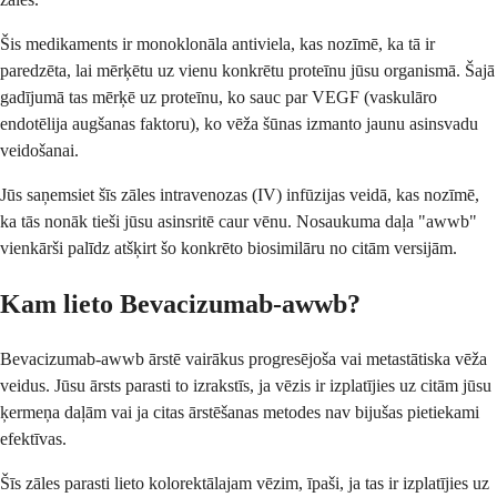
Šis medikaments ir monoklonāla antiviela, kas nozīmē, ka tā ir
paredzēta, lai mērķētu uz vienu konkrētu proteīnu jūsu organismā. Šajā
gadījumā tas mērķē uz proteīnu, ko sauc par VEGF (vaskulāro
endotēlija augšanas faktoru), ko vēža šūnas izmanto jaunu asinsvadu
veidošanai.
Jūs saņemsiet šīs zāles intravenozas (IV) infūzijas veidā, kas nozīmē,
ka tās nonāk tieši jūsu asinsritē caur vēnu. Nosaukuma daļa "awwb"
vienkārši palīdz atšķirt šo konkrēto biosimilāru no citām versijām.
Kam lieto Bevacizumab-awwb?
Bevacizumab-awwb ārstē vairākus progresējoša vai metastātiska vēža
veidus. Jūsu ārsts parasti to izrakstīs, ja vēzis ir izplatījies uz citām jūsu
ķermeņa daļām vai ja citas ārstēšanas metodes nav bijušas pietiekami
efektīvas.
Šīs zāles parasti lieto kolorektālajam vēzim, īpaši, ja tas ir izplatījies uz