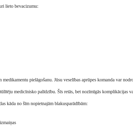
uri lieto bevacizumu:
un medikamentu pielāgošanu. Jūsu veselības aprūpes komanda var nodrošin
tūlītēju medicīnisko palīdzību. Šīs retās, bet nozīmīgās komplikācijas var
 rodas kāda no šīm nopietnajām blakusparādībām:
 izmaiņas