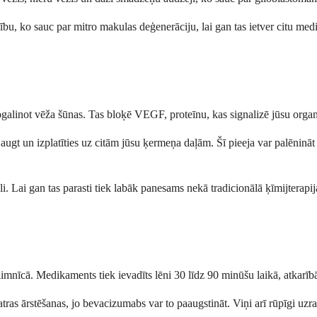
ību, ko sauc par mitro makulas deģenerāciju, lai gan tas ietver citu med
ogalinot vēža šūnas. Tas bloķē VEGF, proteīnu, kas signalizē jūsu org
 augt un izplatīties uz citām jūsu ķermeņa daļām. Šī pieeja var palēnin
i. Lai gan tas parasti tiek labāk panesams nekā tradicionālā ķīmijterapij
mnīcā. Medikaments tiek ievadīts lēni 30 līdz 90 minūšu laikā, atkarībā n
 ārstēšanas, jo bevacizumabs var to paaugstināt. Viņi arī rūpīgi uzraudzī