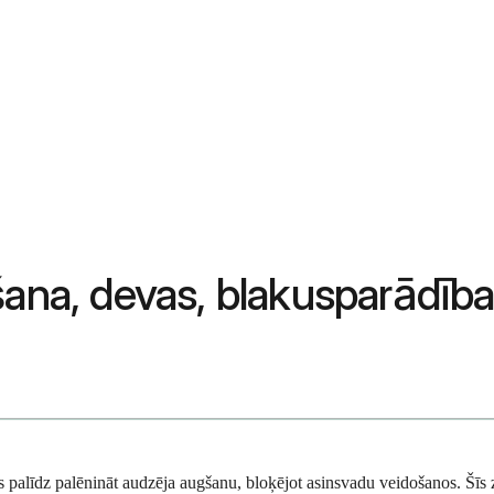
šana, devas, blakusparādība
 palīdz palēnināt audzēja augšanu, bloķējot asinsvadu veidošanos. Šīs zā