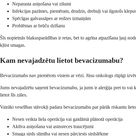
Neparasta asiņošana vai zilumi
Infekcijas pazīmes, piemēram, drudzis, drebuļi vai ilgstošs klepu
Spēcīgas galvassāpes ar redzes izmaiņām
Problēmas ar brūču dzīšanu
Šīs nopietnās blakusparādības ir retas, bet to agrīna atpazīšana ļauj no
kļūst smagas.
Kam nevajadzētu lietot bevacizumabu?
Bevacizumabs nav piemērots visiem ar vēzi. Jūsu onkologs rūpīgi izvērtē
Jums nevajadzētu saņemt bevacizumabu, ja jums ir alerģija pret to vai 
lietot šīs zāles.
Vairāki veselības stāvokļi padara bevacizumabu par pārāk riskantu lietoš
Nesen veikta liela operācija vai gaidāmā plānotā operācija
Aktīva asiņošana vai asinsreces traucējumi
Smaga sirds slimība vai nesen pārciests sirdslēkme