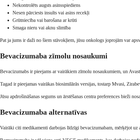
Nekontrolēts augsts asinsspiediens
Nesen pārciests insults vai asins recekļi
Grūtniecība vai barošana ar krūti
Smaga nieru vai aknu slimība
Pat ja jums ir daži no šiem stāvokļiem, jūsu onkologs joprojām var apsv
Bevacizumaba zīmolu nosaukumi
Bevacizumabs ir pieejams ar vairākiem zīmolu nosaukumiem, un Avastin i
Tagad ir pieejamas vairākas biosimilārās versijas, tostarp Mvasi, Zirab
Jūsu apdrošināšanas segums un ārstēšanas centra preferences bieži nosaka,
Bevacizumaba alternatīvas
Vairāki citi medikamenti darbojas līdzīgi bevacizumabam, mērķējot uz a