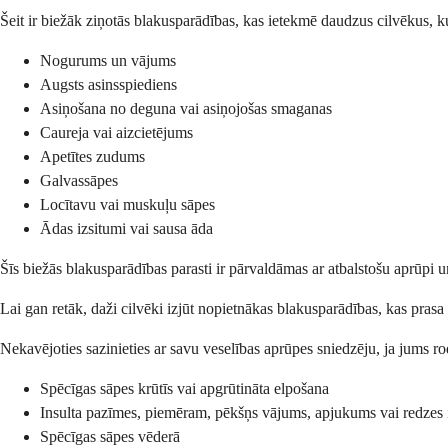
Šeit ir biežāk ziņotās blakusparādības, kas ietekmē daudzus cilvēkus, k
Nogurums un vājums
Augsts asinsspiediens
Asiņošana no deguna vai asiņojošas smaganas
Caureja vai aizcietējums
Apetītes zudums
Galvassāpes
Locītavu vai muskuļu sāpes
Ādas izsitumi vai sausa āda
Šīs biežās blakusparādības parasti ir pārvaldāmas ar atbalstošu aprūpi 
Lai gan retāk, daži cilvēki izjūt nopietnākas blakusparādības, kas prasa 
Nekavējoties sazinieties ar savu veselības aprūpes sniedzēju, ja jums
Spēcīgas sāpes krūtīs vai apgrūtināta elpošana
Insulta pazīmes, piemēram, pēkšņs vājums, apjukums vai redzes
Spēcīgas sāpes vēderā