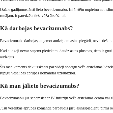
Dažos gadījumos ārsti lieto bevacizumabu, lai ārstētu nopietnu acu slim
runājam, ir paredzēta tieši vēža ārstēšanai.
Kā darbojas bevacizumabs?
Bevacizumabs darbojas, atņemot audzējiem asins piegādi, nevis tieši n
Kad audzēji nevar saņemt pietiekami daudz asins plūsmas, tiem ir grūti
audzējus.
Šis medikaments tiek uzskatīts par vidēji spēcīgu vēža ārstēšanas līdzekl
rūpīgu veselības aprūpes komandas uzraudzību.
Kā man jālieto bevacizumabs?
Bevacizumabu jūs saņemsiet ar IV infūziju vēža ārstēšanas centrā vai sli
Jūsu veselības aprūpes komanda pārbaudīs jūsu asinsspiedienu pirms katras