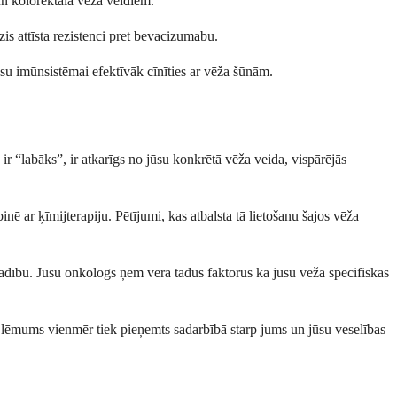
n kolorektālā vēža veidiem.
zis attīsta rezistenci pret bevacizumabu.
u imūnsistēmai efektīvāk cīnīties ar vēža šūnām.
ir “labāks”, ir atkarīgs no jūsu konkrētā vēža veida, vispārējās
ē ar ķīmijterapiju. Pētījumi, kas atbalsta tā lietošanu šajos vēža
ādību. Jūsu onkologs ņem vērā tādus faktorus kā jūsu vēža specifiskās
is lēmums vienmēr tiek pieņemts sadarbībā starp jums un jūsu veselības