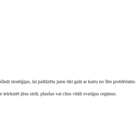
āt stratēģijas, lai palīdzētu jums tikt galā ar katru no šīm problēmām.
 ietekmēt jūsu sirdi, plaušas vai citus vitāli svarīgus orgānus.