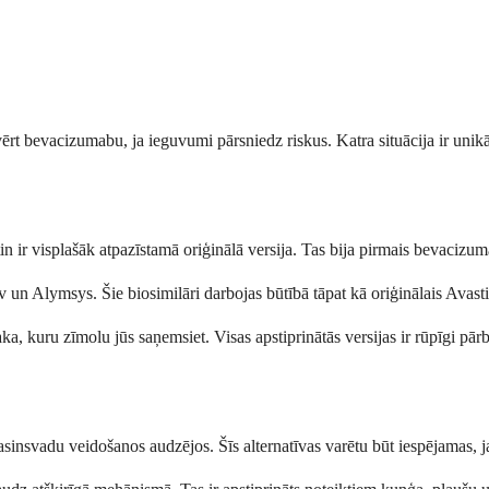
ērt bevacizumabu, ja ieguvumi pārsniedz riskus. Katra situācija ir unikā
r visplašāk atpazīstamā oriģinālā versija. Tas bija pirmais bevacizuma
ev un Alymsys. Šie biosimilāri darbojas būtībā tāpat kā oriģinālais Avas
 kuru zīmolu jūs saņemsiet. Visas apstiprinātās versijas ir rūpīgi pārbau
sinsvadu veidošanos audzējos. Šīs alternatīvas varētu būt iespējamas, j