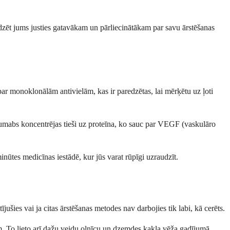
alīdzēt jums justies gatavākam un pārliecinātākam par savu ārstēšanas
par monoklonālām antivielām, kas ir paredzētas, lai mērķētu uz ļoti
zumabs koncentrējas tieši uz proteīna, ko sauc par VEGF (vaskulāro
inūtes medicīnas iestādē, kur jūs varat rūpīgi uzraudzīt.
ušies vai ja citas ārstēšanas metodes nav darbojies tik labi, kā cerēts.
ām. To lieto arī dažu veidu olnīcu un dzemdes kakla vēža gadījumā.