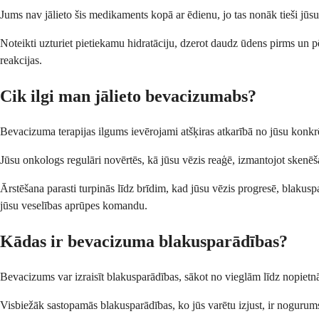
Jums nav jālieto šis medikaments kopā ar ēdienu, jo tas nonāk tieši jūsu 
Noteikti uzturiet pietiekamu hidratāciju, dzerot daudz ūdens pirms un p
reakcijas.
Cik ilgi man jālieto bevacizumabs?
Bevacizuma terapijas ilgums ievērojami atšķiras atkarībā no jūsu konkrē
Jūsu onkologs regulāri novērtēs, kā jūsu vēzis reaģē, izmantojot skenēša
Ārstēšana parasti turpinās līdz brīdim, kad jūsu vēzis progresē, blakus
jūsu veselības aprūpes komandu.
Kādas ir bevacizuma blakusparādības?
Bevacizums var izraisīt blakusparādības, sākot no vieglām līdz nopietnām
Visbiežāk sastopamās blakusparādības, ko jūs varētu izjust, ir nogurums