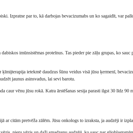
 dabiski. Izpratne par to, kā darbojas bevacizumabs un ko sagaidīt, var p
a dabiskos imūnsistēmas proteīnus. Tas pieder pie zāļu grupas, ko sauc 
ēr ķīmijterapija ietekmē daudzus šūnu veidus visā jūsu ķermenī, bevaci
udzēt jaunus asinsvadus, lai sevi barotu.
a caur vēnu jūsu rokā. Katra ārstēšanas sesija parasti ilgst 30 līdz 90 m
r citām pretvēža zālēm. Jūsu onkologs to izraksta, ja audzēji ir izplatīj
šu vēzis, nieru vēzis un daži smadzeņu audzēji, ko sauc par glioblastom