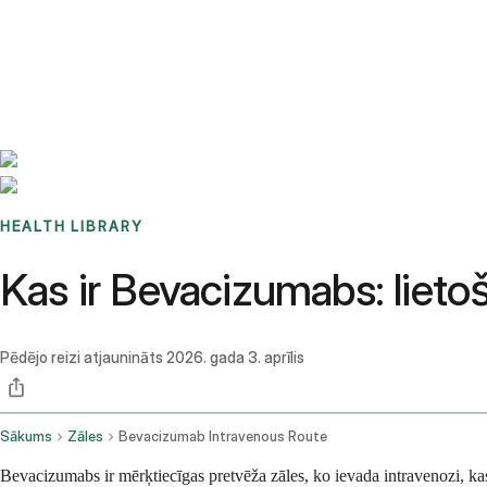
Benchmarks
Stories
FAQ
Sign up / Log in
HEALTH LIBRARY
Kas ir Bevacizumabs: lieto
Pēdējo reizi atjaunināts
2026. gada 3. aprīlis
Sākums
Zāles
Bevacizumab Intravenous Route
Bevacizumabs ir mērķtiecīgas pretvēža zāles, ko ievada intravenozi, kas