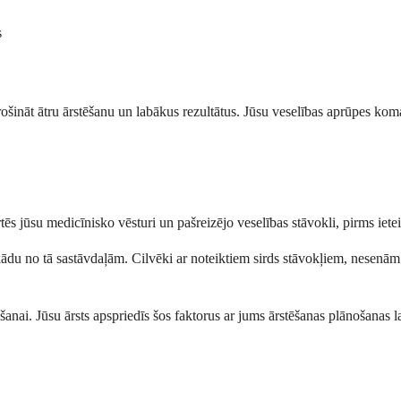
s
drošināt ātru ārstēšanu un labākus rezultātus. Jūsu veselības aprūpes ko
s jūsu medicīnisko vēsturi un pašreizējo veselības stāvokli, pirms ietei
kādu no tā sastāvdaļām. Cilvēki ar noteiktiem sirds stāvokļiem, nesenā
anai. Jūsu ārsts apspriedīs šos faktorus ar jums ārstēšanas plānošanas l