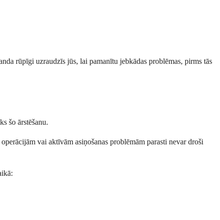
manda rūpīgi uzraudzīs jūs, lai pamanītu jebkādas problēmas, pirms tās
ks šo ārstēšanu.
m operācijām vai aktīvām asiņošanas problēmām parasti nevar droši
aikā: