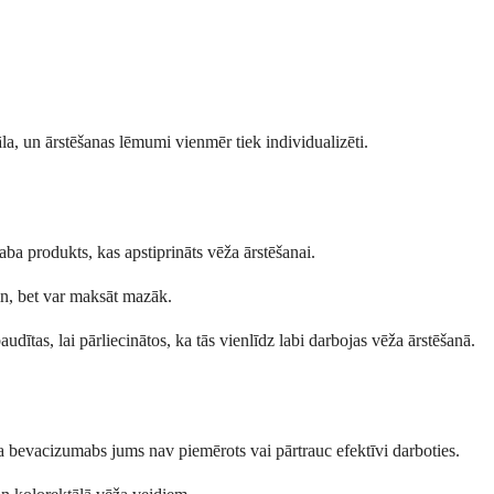
la, un ārstēšanas lēmumi vienmēr tiek individualizēti.
ba produkts, kas apstiprināts vēža ārstēšanai.
tin, bet var maksāt mazāk.
dītas, lai pārliecinātos, ka tās vienlīdz labi darbojas vēža ārstēšanā.
a bevacizumabs jums nav piemērots vai pārtrauc efektīvi darboties.