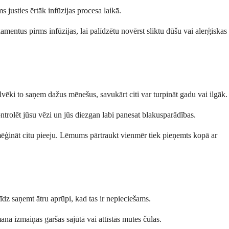
 justies ērtāk infūzijas procesa laikā.
mentus pirms infūzijas, lai palīdzētu novērst sliktu dūšu vai alerģiskas
lvēki to saņem dažus mēnešus, savukārt citi var turpināt gadu vai ilgāk.
ontrolēt jūsu vēzi un jūs diezgan labi panesat blakusparādības.
zmēģināt citu pieeju. Lēmums pārtraukt vienmēr tiek pieņemts kopā ar
īdz saņemt ātru aprūpi, kad tas ir nepieciešams.
na izmaiņas garšas sajūtā vai attīstās mutes čūlas.