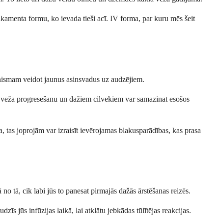
ikamenta formu, ko ievada tieši acī. IV forma, par kuru mēs šeit
anismam veidot jaunus asinsvadus uz audzējiem.
āt vēža progresēšanu un dažiem cilvēkiem var samazināt esošos
a, tas joprojām var izraisīt ievērojamas blakusparādības, kas prasa
o tā, cik labi jūs to panesat pirmajās dažās ārstēšanas reizēs.
s jūs infūzijas laikā, lai atklātu jebkādas tūlītējas reakcijas.