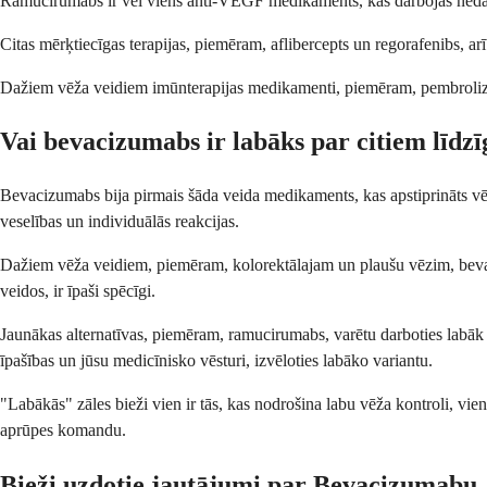
Ramucirumabs ir vēl viens anti-VEGF medikaments, kas darbojas nedaud
Citas mērķtiecīgas terapijas, piemēram, aflibercepts un regorafenibs, arī
Dažiem vēža veidiem imūnterapijas medikamenti, piemēram, pembrolizuma
Vai bevacizumabs ir labāks par citiem līd
Bevacizumabs bija pirmais šāda veida medikaments, kas apstiprināts vēža ā
veselības un individuālās reakcijas.
Dažiem vēža veidiem, piemēram, kolorektālajam un plaušu vēzim, bevacizum
veidos, ir īpaši spēcīgi.
Jaunākas alternatīvas, piemēram, ramucirumabs, varētu darboties labāk
īpašības un jūsu medicīnisko vēsturi, izvēloties labāko variantu.
"Labākās" zāles bieži vien ir tās, kas nodrošina labu vēža kontroli, vi
aprūpes komandu.
Bieži uzdotie jautājumi par Bevacizumabu