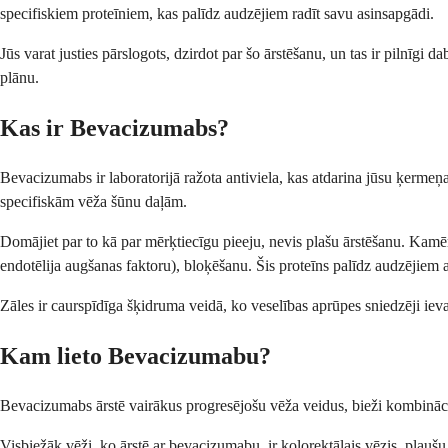
specifiskiem proteīniem, kas palīdz audzējiem radīt savu asinsapgādi.
Jūs varat justies pārslogots, dzirdot par šo ārstēšanu, un tas ir pilnīgi
plānu.
Kas ir Bevacizumabs?
Bevacizumabs ir laboratorijā ražota antiviela, kas atdarina jūsu ķermeņ
specifiskām vēža šūnu daļām.
Domājiet par to kā par mērķtiecīgu pieeju, nevis plašu ārstēšanu. Kam
endotēlija augšanas faktoru), bloķēšanu. Šis proteīns palīdz audzējiem a
Zāles ir caurspīdīga šķidruma veidā, ko veselības aprūpes sniedzēji ievad
Kam lieto Bevacizumabu?
Bevacizumabs ārstē vairākus progresējošu vēža veidus, bieži kombinācijā a
Visbiežāk vēži, ko ārstē ar bevacizumabu, ir kolorektālais vēzis, plau