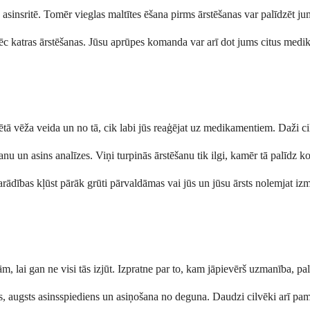
asinsritē. Tomēr vieglas maltītes ēšana pirms ārstēšanas var palīdzēt jums
ēc katras ārstēšanas. Jūsu aprūpes komanda var arī dot jums citus medika
tā vēža veida un no tā, cik labi jūs reaģējat uz medikamentiem. Daži ci
nu un asins analīzes. Viņi turpinās ārstēšanu tik ilgi, kamēr tā palīdz k
parādības kļūst pārāk grūti pārvaldāmas vai jūs un jūsu ārsts nolemjat i
, lai gan ne visi tās izjūt. Izpratne par to, kam jāpievērš uzmanība, pal
, augsts asinsspiediens un asiņošana no deguna. Daudzi cilvēki arī pama