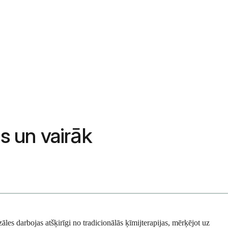
s un vairāk
les darbojas atšķirīgi no tradicionālās ķīmijterapijas, mērķējot uz