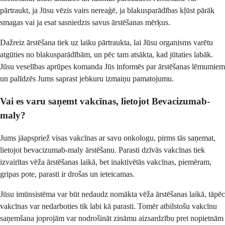
pārtraukt, ja Jūsu vēzis vairs nereaģē, ja blakusparādības kļūst pārāk
smagas vai ja esat sasniedzis savus ārstēšanas mērķus.
Dažreiz ārstēšana tiek uz laiku pārtraukta, lai Jūsu organisms varētu
atgūties no blakusparādībām, un pēc tam atsākta, kad jūtaties labāk.
Jūsu veselības aprūpes komanda Jūs informēs par ārstēšanas lēmumiem
un palīdzēs Jums saprast jebkuru izmaiņu pamatojumu.
Vai es varu saņemt vakcīnas, lietojot Bevacizumab-
maly?
Jums jāapspriež visas vakcīnas ar savu onkologu, pirms tās saņemat,
lietojot bevacizumab-maly ārstēšanu. Parasti dzīvās vakcīnas tiek
izvairītas vēža ārstēšanas laikā, bet inaktivētās vakcīnas, piemēram,
gripas pote, parasti ir drošas un ieteicamas.
Jūsu imūnsistēma var būt nedaudz nomākta vēža ārstēšanas laikā, tāpēc
vakcīnas var nedarboties tik labi kā parasti. Tomēr atbilstošu vakcīnu
saņemšana joprojām var nodrošināt zināmu aizsardzību pret nopietnām