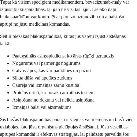
Tāpat kā visiem spēcīgiem medikamentiem, bevacizumab-maly var
izraisīt blakusparādības, lai gan ne visi tās izjūt. Lielāko daļu
blakusparādību var kontrolēt ar pareizu uzraudzību un atbalstošu
aprūpi no jūsu medicīnas komandas.
Šeit ir biežākās blakusparādības, kuras jūs varētu izjust ārstēšanas
laikā:
Paaugstināts asinsspiediens, ko ārsts rūpīgi uzraudzīs
Nogurums vai pārmērīgs nogurums
Galvassāpes, kas var parādīties un pazust
Slikta dūša vai apetītes zudums
Caureja vai izmaiņas zarnu kustībā
Proteīns urīnā, ko nosaka ar rutīnas testiem
Asiņošana no deguna vai neliela asiņošana
Izmaiņas balsī vai aizsmakums
Šīs biežās blakusparādības parasti ir vieglas vai mērenas un bieži vien
uzlabojas, kad jūsu organisms pielāgojas ārstēšanai. Jūsu veselības
aprūpes komandai ir efektīvas stratēģijas, lai palīdzētu pārvaldīt šos