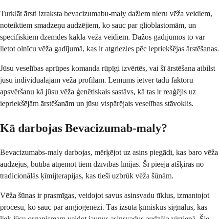
Turklāt ārsti izraksta bevacizumabu-maly dažiem nieru vēža veidiem,
noteiktiem smadzeņu audzējiem, ko sauc par glioblastomām, un
specifiskiem dzemdes kakla vēža veidiem. Dažos gadījumos to var
lietot olnīcu vēža gadījumā, kas ir atgriezies pēc iepriekšējas ārstēšanas.
Jūsu veselības aprūpes komanda rūpīgi izvērtēs, vai šī ārstēšana atbilst
jūsu individuālajam vēža profilam. Lēmums ietver tādu faktoru
apsvēršanu kā jūsu vēža ģenētiskais sastāvs, kā tas ir reaģējis uz
iepriekšējām ārstēšanām un jūsu vispārējais veselības stāvoklis.
Kā darbojas Bevacizumab-maly?
Bevacizumabs-maly darbojas, mērķējot uz asins piegādi, kas baro vēža
audzējus, būtībā atņemot tiem dzīvības līnijas. Šī pieeja atšķiras no
tradicionālās ķīmijterapijas, kas tieši uzbrūk vēža šūnām.
Vēža šūnas ir prasmīgas, veidojot savus asinsvadu tīklus, izmantojot
procesu, ko sauc par angiogenēzi. Tās izsūta ķīmiskus signālus, kas
liek jūsu organismam veidot jaunus asinsvadus audzēja virzienā. Šie