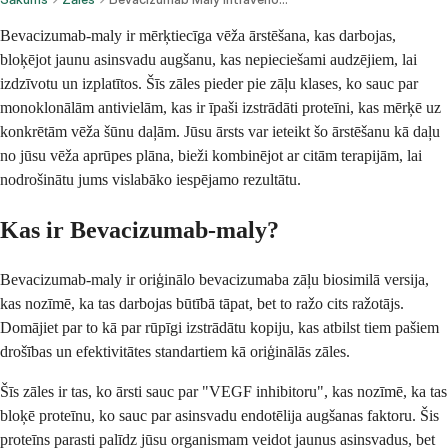
Bevacizumab-maly ir mērķtiecīga vēža ārstēšana, kas darbojas,
bloķējot jaunu asinsvadu augšanu, kas nepieciešami audzējiem, lai
izdzīvotu un izplatītos. Šīs zāles pieder pie zāļu klases, ko sauc par
monoklonālām antivielām, kas ir īpaši izstrādāti proteīni, kas mērķē uz
konkrētām vēža šūnu daļām. Jūsu ārsts var ieteikt šo ārstēšanu kā daļu
no jūsu vēža aprūpes plāna, bieži kombinējot ar citām terapijām, lai
nodrošinātu jums vislabāko iespējamo rezultātu.
Kas ir Bevacizumab-maly?
Bevacizumab-maly ir oriģinālo bevacizumaba zāļu biosimilā versija,
kas nozīmē, ka tas darbojas būtībā tāpat, bet to ražo cits ražotājs.
Domājiet par to kā par rūpīgi izstrādātu kopiju, kas atbilst tiem pašiem
drošības un efektivitātes standartiem kā oriģinālās zāles.
Šīs zāles ir tas, ko ārsti sauc par "VEGF inhibitoru", kas nozīmē, ka tas
bloķē proteīnu, ko sauc par asinsvadu endotēlija augšanas faktoru. Šis
proteīns parasti palīdz jūsu organismam veidot jaunus asinsvadus, bet