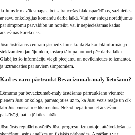
Ja Jums ir mazāk smagas, bet satraucošas blakusparādības, sazinieties
ar savu onkoloģijas komandu darba laikā. Viņi var sniegt norādījumus
par simptomu pārvaldību un noteikt, vai ir nepieciešamas kādas
ārstēšanas korekcijas.
Jūsu ārstēšanas centram jāsniedz Jums konkrēta kontaktinformācija
steidzamiem jautājumiem, tostarp tālruņa numuri pēc darba laika.
Glabājiet šo informāciju viegli pieejamu un nevilcinieties to izmantot,
ja uztraucaties par saviem simptomiem.
Kad es varu pārtraukt Bevacizumab-maly lietošanu?
Lēmumu par bevacizumab-maly ārstēšanas pārtraukšanu vienmēr
pieņem Jūsu onkologs, pamatojoties uz to, kā Jūsu vēzis reaģē un cik
labi Jūs panesat medikamentus. Nekad nepārtrauciet ārstēšanu
patstāvīgi, pat ja jūtaties labāk.
Jūsu ārsts regulāri novērtēs Jūsu progresu, izmantojot attēlveidošanas
skenēšanu, asins analīzes un fiziskās pārbaudes. Ārstēšanu var