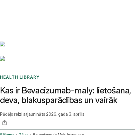
Benchmarks
Stories
FAQ
Sign up / Log in
HEALTH LIBRARY
Kas ir Bevacizumab-maly: lietošana,
deva, blakusparādības un vairāk
Pēdējo reizi atjaunināts
2026. gada 3. aprīlis
Sākums
Zāles
Bevacizumab Maly Intravenous Route