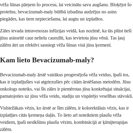
vēža šūnas pārņem šo procesu, lai veicinātu savu augšanu. Bloķējot šo
proteīnu, bevacizumab-maly būtībā izbadina audzējus no asins
piegādes, kas tiem nepieciešama, lai augtu un izplatītos.
Zāles ievada intravenozas infūzijas veidā, kas nozīmē, ka tās plūst tieši
jūsu asinsritē caur nelielu caurulīti, kas ievietota jūsu vēnā. Tas ļauj
zālēm ātri un efektīvi sasniegt vēža šūnas visā jūsu ķermenī.
Kam lieto Bevacizumab-maly?
Bevacizumab-maly ārstē vairākus progresējoša vēža veidus, īpaši tos,
kas ir izplatījušies vai atgriezušies pēc citām ārstēšanas metodēm. Jūsu
onkologs noteiks, vai šīs zāles ir piemērotas jūsu konkrētajai situācijai,
pamatojoties uz jūsu vēža veidu, stadiju un vispārējo veselības stāvokli.
Visbiežākais vēzis, ko ārstē ar šīm zālēm, ir kolorektālais vēzis, kas ir
izplatījies citās ķermeņa daļās. To lieto arī noteiktiem plaušu vēža
veidiem, īpaši nesīkšūnu plaušu vēzim, kombinācijā ar ķīmijterapijas
zālēm.