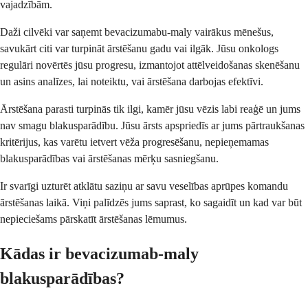
vajadzībām.
Daži cilvēki var saņemt bevacizumabu-maly vairākus mēnešus,
savukārt citi var turpināt ārstēšanu gadu vai ilgāk. Jūsu onkologs
regulāri novērtēs jūsu progresu, izmantojot attēlveidošanas skenēšanu
un asins analīzes, lai noteiktu, vai ārstēšana darbojas efektīvi.
Ārstēšana parasti turpinās tik ilgi, kamēr jūsu vēzis labi reaģē un jums
nav smagu blakusparādību. Jūsu ārsts apspriedīs ar jums pārtraukšanas
kritērijus, kas varētu ietvert vēža progresēšanu, nepieņemamas
blakusparādības vai ārstēšanas mērķu sasniegšanu.
Ir svarīgi uzturēt atklātu saziņu ar savu veselības aprūpes komandu
ārstēšanas laikā. Viņi palīdzēs jums saprast, ko sagaidīt un kad var būt
nepieciešams pārskatīt ārstēšanas lēmumus.
Kādas ir bevacizumab-maly
blakusparādības?