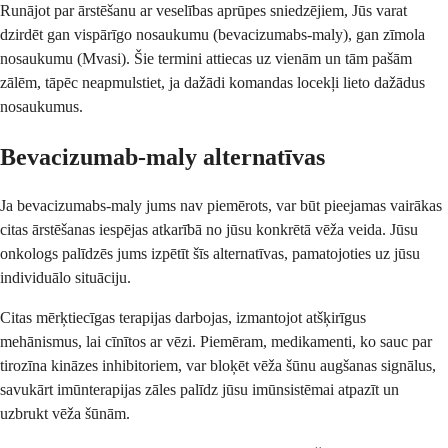
Runājot par ārstēšanu ar veselības aprūpes sniedzējiem, Jūs varat
dzirdēt gan vispārīgo nosaukumu (bevacizumabs-maly), gan zīmola
nosaukumu (Mvasi). Šie termini attiecas uz vienām un tām pašām
zālēm, tāpēc neapmulstiet, ja dažādi komandas locekļi lieto dažādus
nosaukumus.
Bevacizumab-maly alternatīvas
Ja bevacizumabs-maly jums nav piemērots, var būt pieejamas vairākas
citas ārstēšanas iespējas atkarībā no jūsu konkrētā vēža veida. Jūsu
onkologs palīdzēs jums izpētīt šīs alternatīvas, pamatojoties uz jūsu
individuālo situāciju.
Citas mērķtiecīgas terapijas darbojas, izmantojot atšķirīgus
mehānismus, lai cīnītos ar vēzi. Piemēram, medikamenti, ko sauc par
tirozīna kināzes inhibitoriem, var bloķēt vēža šūnu augšanas signālus,
savukārt imūnterapijas zāles palīdz jūsu imūnsistēmai atpazīt un
uzbrukt vēža šūnām.