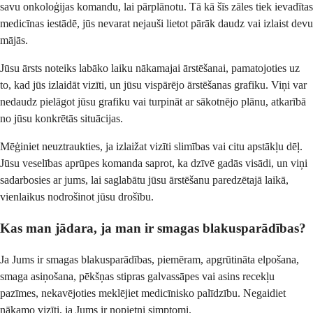
savu onkoloģijas komandu, lai pārplānotu. Tā kā šīs zāles tiek ievadītas
medicīnas iestādē, jūs nevarat nejauši lietot pārāk daudz vai izlaist devu
mājās.
Jūsu ārsts noteiks labāko laiku nākamajai ārstēšanai, pamatojoties uz
to, kad jūs izlaidāt vizīti, un jūsu vispārējo ārstēšanas grafiku. Viņi var
nedaudz pielāgot jūsu grafiku vai turpināt ar sākotnējo plānu, atkarībā
no jūsu konkrētās situācijas.
Mēģiniet neuztraukties, ja izlaižat vizīti slimības vai citu apstākļu dēļ.
Jūsu veselības aprūpes komanda saprot, ka dzīvē gadās visādi, un viņi
sadarbosies ar jums, lai saglabātu jūsu ārstēšanu paredzētajā laikā,
vienlaikus nodrošinot jūsu drošību.
Kas man jādara, ja man ir smagas blakusparādības?
Ja Jums ir smagas blakusparādības, piemēram, apgrūtināta elpošana,
smaga asiņošana, pēkšņas stipras galvassāpes vai asins recekļu
pazīmes, nekavējoties meklējiet medicīnisko palīdzību. Negaidiet
nākamo vizīti, ja Jums ir nopietni simptomi.