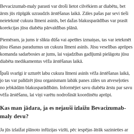
Bevacizumab-maly parasti var droši lietot cilvēkiem ar diabētu, bet
ārsts jūs rūpīgāk uzraudzīs ārstēšanas laikā. Zāles pašas par sevi tieši
neietekmē cukura līmeni asinīs, bet dažas blakusparādības var prasīt
korekcijas jūsu diabēta pārvaldības plānā.
Piemēram, ja jums ir slikta dūša vai apetītes izmaiņas, tas var ietekmēt
jūsu ēšanas paradumus un cukura līmeni asinīs. Jūsu veselības aprūpes
komanda sadarbosies ar jums, lai vajadzības gadījumā pielāgotu jūsu
diabēta medikamentus vēža ārstēšanas laikā.
Īpaši svarīgi ir uzturēt labu cukura līmeni asinīs vēža ārstēšanas laikā,
jo tas var palīdzēt jūsu organismam labāk panes zāles un atveseļoties
no jebkādām blakusparādībām. Informējiet savu diabēta ārstu par savu
vēža ārstēšanu, lai viņi varētu nodrošināt koordinētu aprūpi.
Kas man jādara, ja es nejauši izlaižu Bevacizumab-
maly devu?
Ja jūs izlaižat plānoto infūzijas vizīti, pēc iespējas ātrāk sazinieties ar