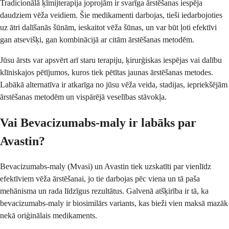
Tradicionālā ķīmijterapija joprojām ir svarīga ārstēšanas iespēja
daudziem vēža veidiem. Šie medikamenti darbojas, tieši iedarbojoties
uz ātri dalīšanās šūnām, ieskaitot vēža šūnas, un var būt ļoti efektīvi
gan atsevišķi, gan kombinācijā ar citām ārstēšanas metodēm.
Jūsu ārsts var apsvērt arī staru terapiju, ķirurģiskas iespējas vai dalību
klīniskajos pētījumos, kuros tiek pētītas jaunas ārstēšanas metodes.
Labākā alternatīva ir atkarīga no jūsu vēža veida, stadijas, iepriekšējām
ārstēšanas metodēm un vispārējā veselības stāvokļa.
Vai Bevacizumabs-maly ir labāks par
Avastin?
Bevacizumabs-maly (Mvasi) un Avastin tiek uzskatīti par vienlīdz
efektīviem vēža ārstēšanai, jo tie darbojas pēc viena un tā paša
mehānisma un rada līdzīgus rezultātus. Galvenā atšķirība ir tā, ka
bevacizumabs-maly ir biosimilārs variants, kas bieži vien maksā mazāk
nekā oriģinālais medikaments.