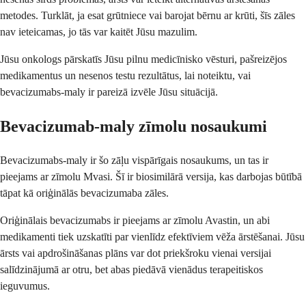
metodes. Turklāt, ja esat grūtniece vai barojat bērnu ar krūti, šīs zāles
nav ieteicamas, jo tās var kaitēt Jūsu mazulim.
Jūsu onkologs pārskatīs Jūsu pilnu medicīnisko vēsturi, pašreizējos
medikamentus un nesenos testu rezultātus, lai noteiktu, vai
bevacizumabs-maly ir pareizā izvēle Jūsu situācijā.
Bevacizumab-maly zīmolu nosaukumi
Bevacizumabs-maly ir šo zāļu vispārīgais nosaukums, un tas ir
pieejams ar zīmolu Mvasi. Šī ir biosimilārā versija, kas darbojas būtībā
tāpat kā oriģinālās bevacizumaba zāles.
Oriģinālais bevacizumabs ir pieejams ar zīmolu Avastin, un abi
medikamenti tiek uzskatīti par vienlīdz efektīviem vēža ārstēšanai. Jūsu
ārsts vai apdrošināšanas plāns var dot priekšroku vienai versijai
salīdzinājumā ar otru, bet abas piedāvā vienādus terapeitiskos
ieguvumus.