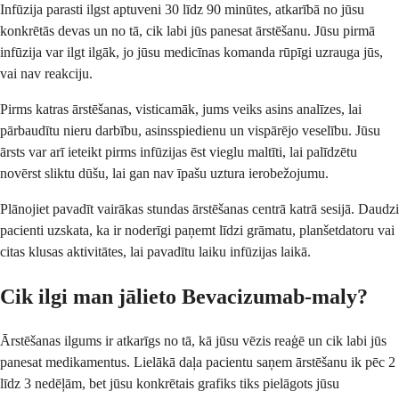
Infūzija parasti ilgst aptuveni 30 līdz 90 minūtes, atkarībā no jūsu
konkrētās devas un no tā, cik labi jūs panesat ārstēšanu. Jūsu pirmā
infūzija var ilgt ilgāk, jo jūsu medicīnas komanda rūpīgi uzrauga jūs,
vai nav reakciju.
Pirms katras ārstēšanas, visticamāk, jums veiks asins analīzes, lai
pārbaudītu nieru darbību, asinsspiedienu un vispārējo veselību. Jūsu
ārsts var arī ieteikt pirms infūzijas ēst vieglu maltīti, lai palīdzētu
novērst sliktu dūšu, lai gan nav īpašu uztura ierobežojumu.
Plānojiet pavadīt vairākas stundas ārstēšanas centrā katrā sesijā. Daudzi
pacienti uzskata, ka ir noderīgi paņemt līdzi grāmatu, planšetdatoru vai
citas klusas aktivitātes, lai pavadītu laiku infūzijas laikā.
Cik ilgi man jālieto Bevacizumab-maly?
Ārstēšanas ilgums ir atkarīgs no tā, kā jūsu vēzis reaģē un cik labi jūs
panesat medikamentus. Lielākā daļa pacientu saņem ārstēšanu ik pēc 2
līdz 3 nedēļām, bet jūsu konkrētais grafiks tiks pielāgots jūsu