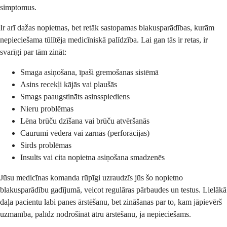
simptomus.
Ir arī dažas nopietnas, bet retāk sastopamas blakusparādības, kurām
nepieciešama tūlītēja medicīniskā palīdzība. Lai gan tās ir retas, ir
svarīgi par tām zināt:
Smaga asiņošana, īpaši gremošanas sistēmā
Asins recekļi kājās vai plaušās
Smags paaugstināts asinsspiediens
Nieru problēmas
Lēna brūču dzīšana vai brūču atvēršanās
Caurumi vēderā vai zarnās (perforācijas)
Sirds problēmas
Insults vai cita nopietna asiņošana smadzenēs
Jūsu medicīnas komanda rūpīgi uzraudzīs jūs šo nopietno
blakusparādību gadījumā, veicot regulāras pārbaudes un testus. Lielākā
daļa pacientu labi panes ārstēšanu, bet zināšanas par to, kam jāpievērš
uzmanība, palīdz nodrošināt ātru ārstēšanu, ja nepieciešams.