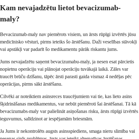
Kam nevajadzētu lietot bevacizumab-
maly?
Bevacizumab-maly nav piemērots visiem, un ārsts rūpīgi izvērtēs jūsu
medicīnisko vēsturi, pirms ieteiks šo ārstēšanu. Daži veselības stāvokļi
vai apstākļi var padarīt šo medikamentu pārāk riskantu jums.
Jums nevajadzētu saņemt bevacizumabu-maly, ja nesen esat pārcietis
nopietnu operāciju vai plānojat operāciju tuvākajā laikā. Zāles var
traucēt brūču dzīšanu, tāpēc ārsti parasti gaida vismaz 4 nedēļas pēc
operācijas, pirms sākt ārstēšanu.
Cilvēki ar noteiktiem asinsreces traucējumiem vai tie, kas lieto asins
šķidrināšanas medikamentus, var nebūt piemēroti šai ārstēšanai. Tā kā
bevacizumabs-maly var palielināt asiņošanas risku, ārsts rūpīgi izvērtēs
ieguvumus, salīdzinot ar iespējamām briesmām.
Ja Jums ir nekontrolēts augsts asinsspiediens, smaga nieru slimība vai
nesenas sirds problēmas, ārsts var ieteikt alternatīvas ārstēšanas