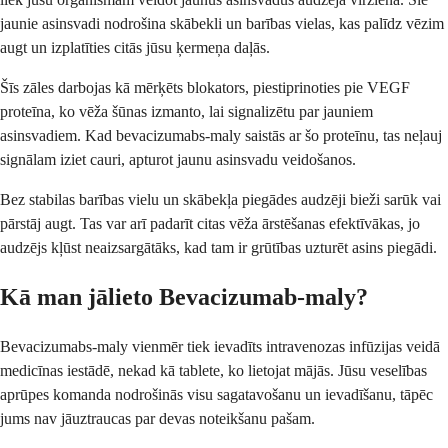
jaunie asinsvadi nodrošina skābekli un barības vielas, kas palīdz vēzim
augt un izplatīties citās jūsu ķermeņa daļās.
Šīs zāles darbojas kā mērķēts blokators, piestiprinoties pie VEGF
proteīna, ko vēža šūnas izmanto, lai signalizētu par jauniem
asinsvadiem. Kad bevacizumabs-maly saistās ar šo proteīnu, tas neļauj
signālam iziet cauri, apturot jaunu asinsvadu veidošanos.
Bez stabilas barības vielu un skābekļa piegādes audzēji bieži sarūk vai
pārstāj augt. Tas var arī padarīt citas vēža ārstēšanas efektīvākas, jo
audzējs kļūst neaizsargātāks, kad tam ir grūtības uzturēt asins piegādi.
Kā man jālieto Bevacizumab-maly?
Bevacizumabs-maly vienmēr tiek ievadīts intravenozas infūzijas veidā
medicīnas iestādē, nekad kā tablete, ko lietojat mājās. Jūsu veselības
aprūpes komanda nodrošinās visu sagatavošanu un ievadīšanu, tāpēc
jums nav jāuztraucas par devas noteikšanu pašam.