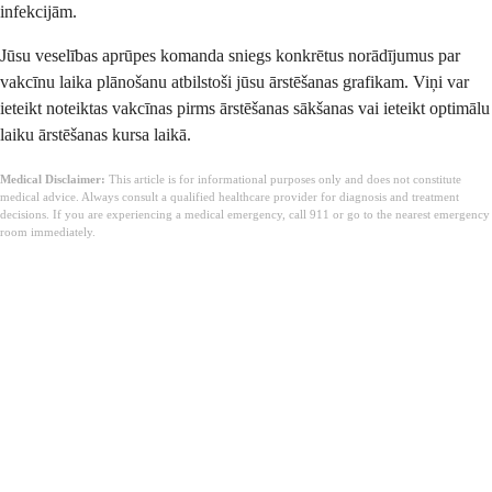
infekcijām.
Jūsu veselības aprūpes komanda sniegs konkrētus norādījumus par
vakcīnu laika plānošanu atbilstoši jūsu ārstēšanas grafikam. Viņi var
ieteikt noteiktas vakcīnas pirms ārstēšanas sākšanas vai ieteikt optimālu
laiku ārstēšanas kursa laikā.
Medical Disclaimer:
This article is for informational purposes only and does not constitute
medical advice. Always consult a qualified healthcare provider for diagnosis and treatment
decisions. If you are experiencing a medical emergency, call 911 or go to the nearest emergency
room immediately.