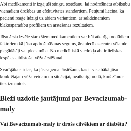
Abi medikamenti ir izgājuši stingru testēšanu, lai nodrošinātu atbilstību
vienādiem drošības un efektivitātes standartiem. Pētījumi liecina, ka
pacienti reaģē līdzīgi uz abiem variantiem, ar salīdzināmiem
blakusparādību profiliem un ārstēšanas rezultātiem.
Jūsu ārsta izvēle starp šiem medikamentiem var būt atkarīga no tādiem
faktoriem kā jūsu apdrošināšanas segums, ārstniecības centra vēlamie
piegādātāji vai pieejamība. No medicīniskā viedokļa abi ir lieliskas
iespējas atbilstošai vēža ārstēšanai.
Svarīgākais ir tas, ka jūs saņemat ārstēšanu, kas ir vislabākā jūsu
konkrētajam vēža veidam un situācijai, neatkarīgi no tā, kurš zīmols
tiek izmantots.
Bieži uzdotie jautājumi par Bevacizumab-
maly
Vai Bevacizumab-maly ir drošs cilvēkiem ar diabētu?