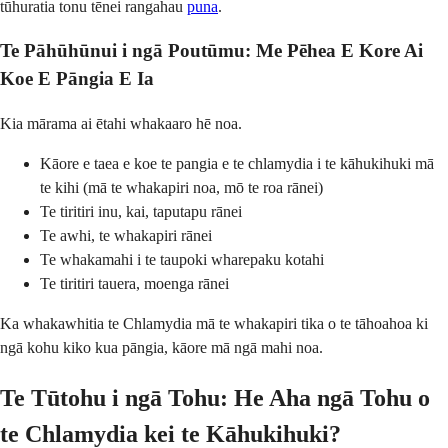
tūhuratia tonu tēnei rangahau
puna
.
Te Pāhūhūnui i ngā Poutūmu: Me Pēhea E Kore Ai
Koe E Pāngia E Ia
Kia mārama ai ētahi whakaaro hē noa.
Kāore e taea e koe te pangia e te chlamydia i te kāhukihuki mā
te kihi (mā te whakapiri noa, mō te roa rānei)
Te tiritiri inu, kai, taputapu rānei
Te awhi, te whakapiri rānei
Te whakamahi i te taupoki wharepaku kotahi
Te tiritiri tauera, moenga rānei
Ka whakawhitia te Chlamydia mā te whakapiri tika o te tāhoahoa ki
ngā kohu kiko kua pāngia, kāore mā ngā mahi noa.
Te Tūtohu i ngā Tohu: He Aha ngā Tohu o
te Chlamydia kei te Kāhukihuki?