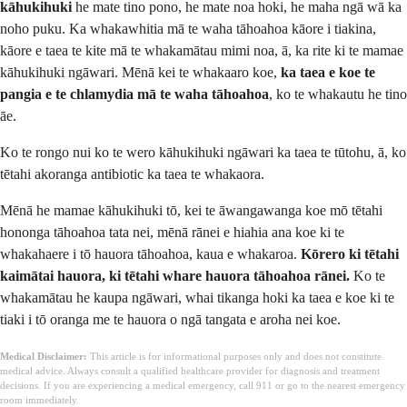
kāhukihuki
he mate tino pono, he mate noa hoki, he maha ngā wā ka
noho puku. Ka whakawhitia mā te waha tāhoahoa kāore i tiakina,
kāore e taea te kite mā te whakamātau mimi noa, ā, ka rite ki te mamae
kāhukihuki ngāwari. Mēnā kei te whakaaro koe,
ka taea e koe te
pangia e te chlamydia mā te waha tāhoahoa
, ko te whakautu he tino
āe.
Ko te rongo nui ko te wero kāhukihuki ngāwari ka taea te tūtohu, ā, ko
tētahi akoranga antibiotic ka taea te whakaora.
Mēnā he mamae kāhukihuki tō, kei te āwangawanga koe mō tētahi
hononga tāhoahoa tata nei, mēnā rānei e hiahia ana koe ki te
whakahaere i tō hauora tāhoahoa, kaua e whakaroa.
Kōrero ki tētahi
kaimātai hauora, ki tētahi whare hauora tāhoahoa rānei.
Ko te
whakamātau he kaupa ngāwari, whai tikanga hoki ka taea e koe ki te
tiaki i tō oranga me te hauora o ngā tangata e aroha nei koe.
Medical Disclaimer:
This article is for informational purposes only and does not constitute
medical advice. Always consult a qualified healthcare provider for diagnosis and treatment
decisions. If you are experiencing a medical emergency, call 911 or go to the nearest emergency
room immediately.