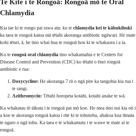
Te Kite i te Rongoā: Rongoā mō te Oral
Chlamydia
Kia tae ki te rongo pai rawa atu: ko te
chlamydia kei te kāhukihuki
ka taea te rongoā katoa mā tētahi akoranga antibiotic ngāwari. He mate
kohi tēnei, ā, he tino whai hua te rongoā hou ki te whakaora i a ia.
Ko te
rongoā oral chlamydia
tino whakamahia e te Centers for
Disease Control and Prevention (CDC) ko tētahi o ēnei rongoā
antibiotic e rua:
Doxycycline:
He akoranga 7 rā o ngā pire ka tangohia kia rua i
te rangi.
Azithromycin:
Tētahi horopeta kotahi, kotahi anake te wā.
Ka whakatau tō tākuta i te rongoā pai mō koe. He mea tino nui kia oti i
a koe te akoranga rongoā katoa i rite ki te tohutohu, ahakoa kua tīmata
te ngaro o ngā tohu. Ka taea e te whakamutu i te wawe te mate ai te
rongoā.