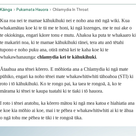
Kāinga
Pukamata Hauora
Chlamydia In Throat
Kua roa nei te mamae kāhukihuki nei e noho ana mō ngā wiki. Kua
whakamātau koe ki te tii me te honi, ki ngā lozenges, me te nui ake o
te okiokinga, engari kāore tonu e mutu. Ahakoa ka puta te whakaaro ki
te makariri noa, ki te mamae kāhukihuki rānei, tera atu anō tētahi
tupono e noho puku ana, otirā mēnā kei te kaha koe ki te
whakawhanaunga:
chlamydia kei te kāhukihuki
.
Ātaahua ana tēnei kōrero. E mōhiotia ana a Chlamydia ki ngā mate
pūhiko, engari ka noho tēnei mate whakawhitiwhiti tāhoahoa (STI) ki
roto i tō kāhukihuki. Ko te rongo pai, ka taea te rongoā, ā, ko te
mārama ki tēnei te kaupa tuatahi ki te tiaki i tō hauora.
I roto i tēnei aratohu, ka kōrero mātou ki ngā mea katoa e hiahiatia ana
e koe kia mōhio ai koe, mai i te pēhea e whakawhitiwhiti ai ki te āhua
o ngā tohu me pēhea te tiki i te rongoā tika.