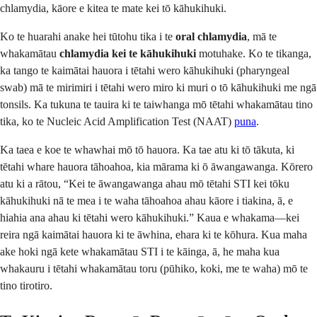
chlamydia, kāore e kitea te mate kei tō kāhukihuki.
Ko te huarahi anake hei tūtohu tika i te
oral chlamydia
, mā te
whakamātau
chlamydia kei te kāhukihuki
motuhake. Ko te tikanga,
ka tango te kaimātai hauora i tētahi wero kāhukihuki (pharyngeal
swab) mā te mirimiri i tētahi wero miro ki muri o tō kāhukihuki me ngā
tonsils. Ka tukuna te tauira ki te taiwhanga mō tētahi whakamātau tino
tika, ko te Nucleic Acid Amplification Test (NAAT)
puna
.
Ka taea e koe te whawhai mō tō hauora. Ka tae atu ki tō tākuta, ki
tētahi whare hauora tāhoahoa, kia mārama ki ō āwangawanga. Kōrero
atu ki a rātou, “Kei te āwangawanga ahau mō tētahi STI kei tōku
kāhukihuki nā te mea i te waha tāhoahoa ahau kāore i tiakina, ā, e
hiahia ana ahau ki tētahi wero kāhukihuki.” Kaua e whakama—kei
reira ngā kaimātai hauora ki te āwhina, ehara ki te kōhura. Kua maha
ake hoki ngā kete whakamātau STI i te kāinga, ā, he maha kua
whakauru i tētahi whakamātau toru (pūhiko, koki, me te waha) mō te
tino tirotiro.