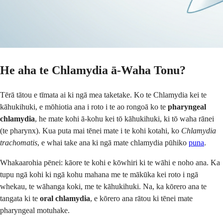
He aha te Chlamydia ā-Waha Tonu?
Tērā tātou e tīmata ai ki ngā mea taketake. Ko te Chlamydia kei te
kāhukihuki, e mōhiotia ana i roto i te ao rongoā ko te
pharyngeal
chlamydia
, he mate kohi ā-kohu kei tō kāhukihuki, ki tō waha rānei
(te pharynx). Kua puta mai tēnei mate i te kohi kotahi, ko
Chlamydia
trachomatis
, e whai take ana ki ngā mate chlamydia pūhiko
puna
.
Whakaarohia pēnei: kāore te kohi e kōwhiri ki te wāhi e noho ana. Ka
tupu ngā kohi ki ngā kohu mahana me te mākūka kei roto i ngā
whekau, te wāhanga koki, me te kāhukihuki. Na, ka kōrero ana te
tangata ki te
oral chlamydia
, e kōrero ana rātou ki tēnei mate
pharyngeal motuhake.