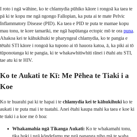
I roto i ngā wāhine, ko te chlamydia pūhiko kāore i rongoā ka taea te
pā ki te kopu me ngā ngongo Fallopian, ka puta ai te mate Pelvic
Inflammatory Disease (PID). Ka taea e PID te puta te mamae kopu
mau tonu, te kore tamariki, me ngā hapūtanga ectopic mō te ora
puna
.
Ahakoa kei te kāhukihuki te pharyngeal chlamydia, ko te pangia e
tētahi STI kāore i rongoā ka tupono ai tō hauora katoa, ā, ka piki ai tō
tūponotanga ki te pangia, ki te whakawhitiwhiti rānei i ētahi atu STI,
tae atu ki te HIV.
Ko te Aukati te Kī: Me Pēhea te Tiaki i a
Koe
Ko te huarahi pai ki te hapai i te
chlamydia kei te kāhukihuki
ko te
aukati i te puta mai i te tuatahi. Anei ētahi kaupa mahi ka taea e koe ki
te tiaki i a koe me ō hoa:
Whakamahia ngā Tikanga Aukati:
Ko te whakamahi tonu,
tika hoki i ngā kōndefamu me ngā papanga niho mā te waha