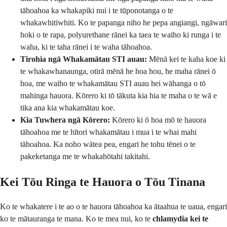
tāhoahoa ka whakapiki nui i te tūponotanga o te
whakawhitiwhiti. Ko te papanga niho he pepa angiangi, ngāwari
hoki o te rapa, polyurethane rānei ka taea te waiho ki runga i te
waha, ki te taha rānei i te waha tāhoahoa.
Tirohia ngā Whakamātau STI auau:
Mēnā kei te kaha koe ki
te whakawhanaunga, otirā mēnā he hoa hou, he maha rānei ō
hoa, me waiho te whakamātau STI auau hei wāhanga o tō
mahinga hauora. Kōrero ki tō tākuta kia hia te maha o te wā e
tika ana kia whakamātau koe.
Kia Tuwhera ngā Kōrero:
Kōrero ki ō hoa mō te hauora
tāhoahoa me te hītori whakamātau i mua i te whai mahi
tāhoahoa. Ka noho wātea pea, engari he tohu tēnei o te
pakeketanga me te whakahōtahi takitahi.
Kei Tōu Ringa te Hauora o Tōu Tinana
Ko te whakatere i te ao o te hauora tāhoahoa ka ātaahua te uaua, engari
ko te mātauranga te mana. Ko te mea nui, ko te
chlamydia kei te