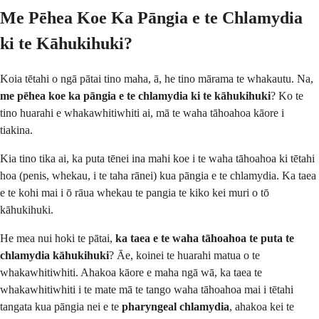
Me Pēhea Koe Ka Pāngia e te Chlamydia
ki te Kāhukihuki?
Koia tētahi o ngā pātai tino maha, ā, he tino mārama te whakautu. Na,
me pēhea koe ka pāngia e te chlamydia ki te kāhukihuki
? Ko te
tino huarahi e whakawhitiwhiti ai, mā te waha tāhoahoa kāore i
tiakina.
Kia tino tika ai, ka puta tēnei ina mahi koe i te waha tāhoahoa ki tētahi
hoa (penis, whekau, i te taha rānei) kua pāngia e te chlamydia. Ka taea
e te kohi mai i ō rāua whekau te pangia te kiko kei muri o tō
kāhukihuki.
He mea nui hoki te pātai,
ka taea e te waha tāhoahoa te puta te
chlamydia kāhukihuki
? Āe, koinei te huarahi matua o te
whakawhitiwhiti. Ahakoa kāore e maha ngā wā, ka taea te
whakawhitiwhiti i te mate mā te tango waha tāhoahoa mai i tētahi
tangata kua pāngia nei e te
pharyngeal chlamydia
, ahakoa kei te