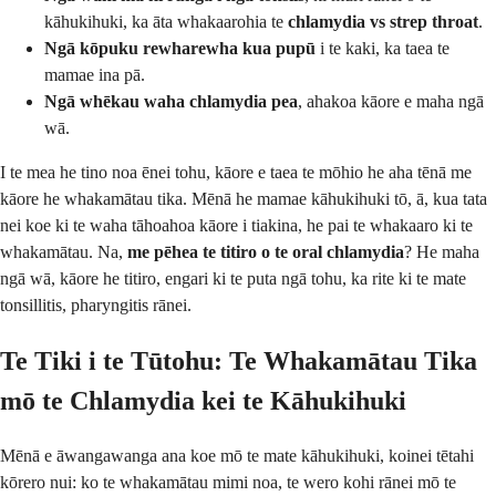
kāhukihuki, ka āta whakaarohia te
chlamydia vs strep throat
.
Ngā kōpuku rewharewha kua pupū
i te kaki, ka taea te
mamae ina pā.
Ngā whēkau waha chlamydia pea
, ahakoa kāore e maha ngā
wā.
I te mea he tino noa ēnei tohu, kāore e taea te mōhio he aha tēnā me
kāore he whakamātau tika. Mēnā he mamae kāhukihuki tō, ā, kua tata
nei koe ki te waha tāhoahoa kāore i tiakina, he pai te whakaaro ki te
whakamātau. Na,
me pēhea te titiro o te oral chlamydia
? He maha
ngā wā, kāore he titiro, engari ki te puta ngā tohu, ka rite ki te mate
tonsillitis, pharyngitis rānei.
Te Tiki i te Tūtohu: Te Whakamātau Tika
mō te Chlamydia kei te Kāhukihuki
Mēnā e āwangawanga ana koe mō te mate kāhukihuki, koinei tētahi
kōrero nui: ko te whakamātau mimi noa, te wero kohi rānei mō te