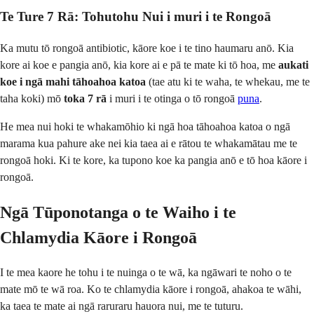
Te Ture 7 Rā: Tohutohu Nui i muri i te Rongoā
Ka mutu tō rongoā antibiotic, kāore koe i te tino haumaru anō. Kia
kore ai koe e pangia anō, kia kore ai e pā te mate ki tō hoa, me
aukati
koe i ngā mahi tāhoahoa katoa
(tae atu ki te waha, te whekau, me te
taha koki) mō
toka 7 rā
i muri i te otinga o tō rongoā
puna
.
He mea nui hoki te whakamōhio ki ngā hoa tāhoahoa katoa o ngā
marama kua pahure ake nei kia taea ai e rātou te whakamātau me te
rongoā hoki. Ki te kore, ka tupono koe ka pangia anō e tō hoa kāore i
rongoā.
Ngā Tūponotanga o te Waiho i te
Chlamydia Kāore i Rongoā
I te mea kaore he tohu i te nuinga o te wā, ka ngāwari te noho o te
mate mō te wā roa. Ko te chlamydia kāore i rongoā, ahakoa te wāhi,
ka taea te mate ai ngā raruraru hauora nui, me te tuturu.