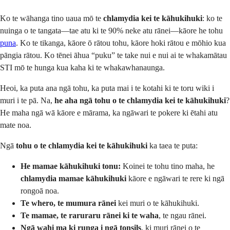
Ko te wāhanga tino uaua mō te
chlamydia kei te kāhukihuki
: ko te
nuinga o te tangata—tae atu ki te 90% neke atu rānei—kāore he tohu
puna
. Ko te tikanga, kāore ō rātou tohu, kāore hoki rātou e mōhio kua
pāngia rātou. Ko tēnei āhua “puku” te take nui e nui ai te whakamātau
STI mō te hunga kua kaha ki te whakawhanaunga.
Heoi, ka puta ana ngā tohu, ka puta mai i te kotahi ki te toru wiki i
muri i te pā. Na,
he aha ngā tohu o te chlamydia kei te kāhukihuki
?
He maha ngā wā kāore e mārama, ka ngāwari te pokere ki ētahi atu
mate noa.
Ngā
tohu o te chlamydia kei te kāhukihuki
ka taea te puta:
He mamae kāhukihuki tonu:
Koinei te tohu tino maha, he
chlamydia mamae kāhukihuki
kāore e ngāwari te rere ki ngā
rongoā noa.
Te whero, te mumura rānei
kei muri o te kāhukihuki.
Te mamae, te raruraru rānei ki te waha
, te ngau rānei.
Ngā wahi ma ki runga i ngā tonsils
, ki muri rānei o te