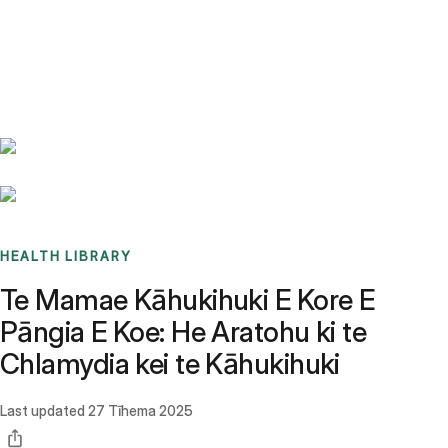
Benchmarks
Stories
FAQ
Sign up / Log in
HEALTH LIBRARY
Te Mamae Kāhukihuki E Kore E
Pāngia E Koe: He Aratohu ki te
Chlamydia kei te Kāhukihuki
Last updated
27 Tīhema 2025