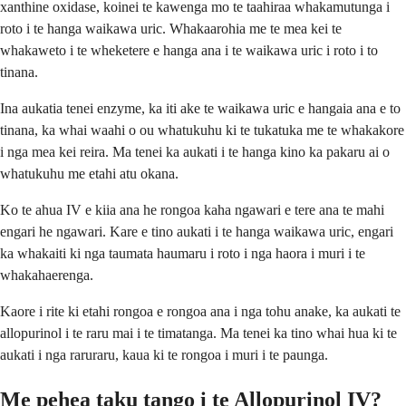
xanthine oxidase, koinei te kawenga mo te taahiraa whakamutunga i
roto i te hanga waikawa uric. Whakaarohia me te mea kei te
whakaweto i te wheketere e hanga ana i te waikawa uric i roto i to
tinana.
Ina aukatia tenei enzyme, ka iti ake te waikawa uric e hangaia ana e to
tinana, ka whai waahi o ou whatukuhu ki te tukatuka me te whakakore
i nga mea kei reira. Ma tenei ka aukati i te hanga kino ka pakaru ai o
whatukuhu me etahi atu okana.
Ko te ahua IV e kiia ana he rongoa kaha ngawari e tere ana te mahi
engari he ngawari. Kare e tino aukati i te hanga waikawa uric, engari
ka whakaiti ki nga taumata haumaru i roto i nga haora i muri i te
whakahaerenga.
Kaore i rite ki etahi rongoa e rongoa ana i nga tohu anake, ka aukati te
allopurinol i te raru mai i te timatanga. Ma tenei ka tino whai hua ki te
aukati i nga raruraru, kaua ki te rongoa i muri i te paunga.
Me pehea taku tango i te Allopurinol IV?