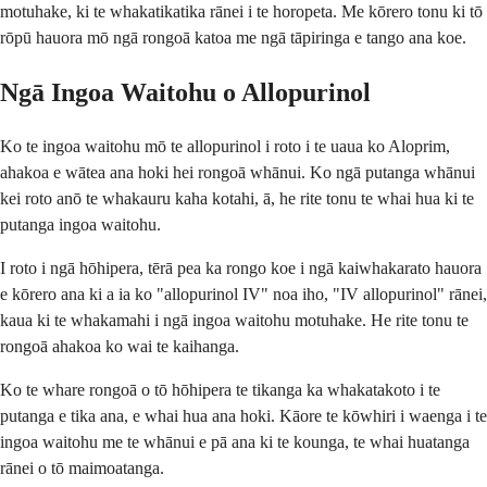
motuhake, ki te whakatikatika rānei i te horopeta. Me kōrero tonu ki tō
rōpū hauora mō ngā rongoā katoa me ngā tāpiringa e tango ana koe.
Ngā Ingoa Waitohu o Allopurinol
Ko te ingoa waitohu mō te allopurinol i roto i te uaua ko Aloprim,
ahakoa e wātea ana hoki hei rongoā whānui. Ko ngā putanga whānui
kei roto anō te whakauru kaha kotahi, ā, he rite tonu te whai hua ki te
putanga ingoa waitohu.
I roto i ngā hōhipera, tērā pea ka rongo koe i ngā kaiwhakarato hauora
e kōrero ana ki a ia ko "allopurinol IV" noa iho, "IV allopurinol" rānei,
kaua ki te whakamahi i ngā ingoa waitohu motuhake. He rite tonu te
rongoā ahakoa ko wai te kaihanga.
Ko te whare rongoā o tō hōhipera te tikanga ka whakatakoto i te
putanga e tika ana, e whai hua ana hoki. Kāore te kōwhiri i waenga i te
ingoa waitohu me te whānui e pā ana ki te kounga, te whai huatanga
rānei o tō maimoatanga.