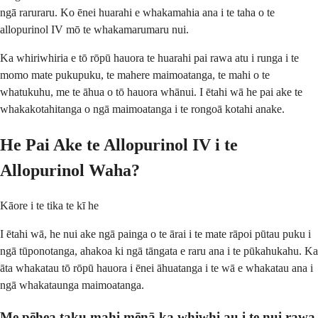
ngā raruraru. Ko ēnei huarahi e whakamahia ana i te taha o te
allopurinol IV mō te whakamarumaru nui.
Ka whiriwhiria e tō rōpū hauora te huarahi pai rawa atu i runga i te
momo mate pukupuku, te mahere maimoatanga, te mahi o te
whatukuhu, me te āhua o tō hauora whānui. I ētahi wā he pai ake te
whakakotahitanga o ngā maimoatanga i te rongoā kotahi anake.
He Pai Ake te Allopurinol IV i te
Allopurinol Waha?
Kāore i te tika te kī he
I ētahi wā, he nui ake ngā painga o te ārai i te mate rāpoi pūtau puku i
ngā tūponotanga, ahakoa ki ngā tāngata e raru ana i te pūkahukahu. Ka
āta whakatau tō rōpū hauora i ēnei āhuatanga i te wā e whakatau ana i
ngā whakataunga maimoatanga.
Me pēhea taku mahi mēnā ka whiwhi au i te nui rawa