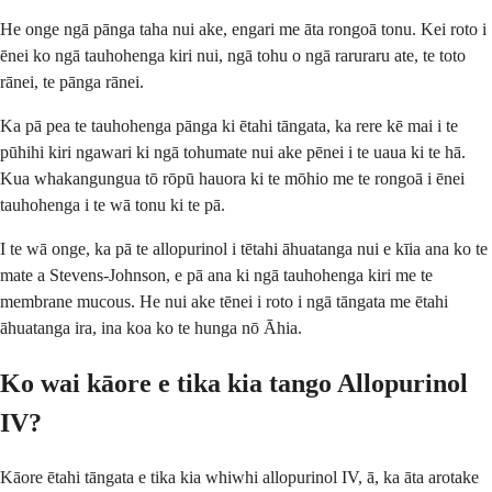
He onge ngā pānga taha nui ake, engari me āta rongoā tonu. Kei roto i
ēnei ko ngā tauhohenga kiri nui, ngā tohu o ngā raruraru ate, te toto
rānei, te pānga rānei.
Ka pā pea te tauhohenga pānga ki ētahi tāngata, ka rere kē mai i te
pūhihi kiri ngawari ki ngā tohumate nui ake pēnei i te uaua ki te hā.
Kua whakangungua tō rōpū hauora ki te mōhio me te rongoā i ēnei
tauhohenga i te wā tonu ki te pā.
I te wā onge, ka pā te allopurinol i tētahi āhuatanga nui e kīia ana ko te
mate a Stevens-Johnson, e pā ana ki ngā tauhohenga kiri me te
membrane mucous. He nui ake tēnei i roto i ngā tāngata me ētahi
āhuatanga ira, ina koa ko te hunga nō Āhia.
Ko wai kāore e tika kia tango Allopurinol
IV?
Kāore ētahi tāngata e tika kia whiwhi allopurinol IV, ā, ka āta arotake