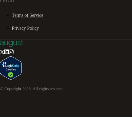
LEGAL
Terms of Service
Privacy Policy
© Copyright
2026
. All rights reserved.