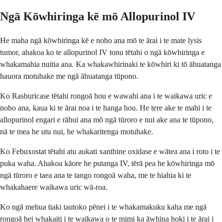
Ngā Kōwhiringa kē mō Allopurinol IV
He maha ngā kōwhiringa kē e noho ana mō te ārai i te mate lysis
tumor, ahakoa ko te allopurinol IV tonu tētahi o ngā kōwhiringa e
whakamahia nuitia ana. Ka whakawhirinaki te kōwhiri ki tō āhuatanga
hauora motuhake me ngā āhuatanga tūpono.
Ko Rasburicase tētahi rongoā hou e wawahi ana i te waikawa uric e
noho ana, kaua ki te ārai noa i te hanga hou. He tere ake te mahi i te
allopurinol engari e rāhui ana mō ngā tūroro e nui ake ana te tūpono,
nā te mea he utu nui, he whakaritenga motuhake.
Ko Febuxostat tētahi atu aukati xanthine oxidase e wātea ana i roto i te
puka waha. Ahakoa kāore he putanga IV, tērā pea he kōwhiringa mō
ngā tūroro e taea ana te tango rongoā waha, me te hiahia ki te
whakahaere waikawa uric wā-roa.
Ko ngā mehua tiaki tautoko pēnei i te whakamakuku kaha me ngā
rongoā hei whakaiti i te waikawa o te mimi ka āwhina hoki i te ārai i