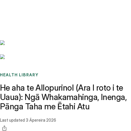
Benchmarks
Stories
FAQ
Sign up / Log in
HEALTH LIBRARY
He aha te Allopurinol (Ara I roto i te
Uaua): Ngā Whakamahinga, Inenga,
Pānga Taha me Ētahi Atu
Last updated
3 Āpereira 2026