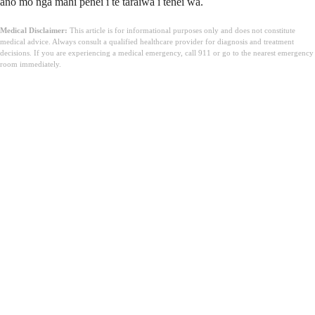
anō mō ngā mahi pēnei i te taraiwa i tēnei wā.
Medical Disclaimer:
This article is for informational purposes only and does not constitute
medical advice. Always consult a qualified healthcare provider for diagnosis and treatment
decisions. If you are experiencing a medical emergency, call 911 or go to the nearest emergency
room immediately.