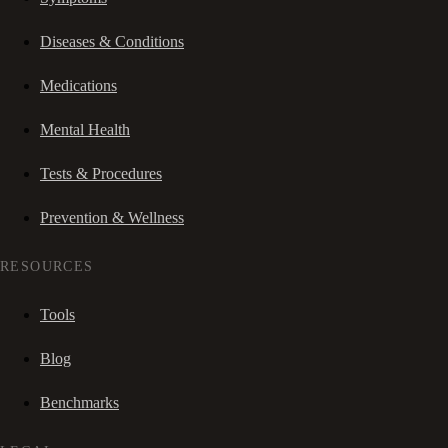
Diseases & Conditions
Medications
Mental Health
Tests & Procedures
Prevention & Wellness
RESOURCES
Tools
Blog
Benchmarks