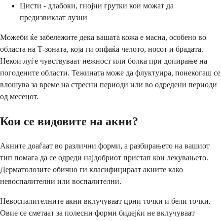
Цисти - длабоки, гнојни грутки кои можат да
предизвикаат лузни
Можеби ќе забележите дека вашата кожа е масна, особено во
областа на Т-зоната, која ги опфаќа челото, носот и брадата.
Некои луѓе чувствуваат нежност или болка при допирање на
погодените области. Тежината може да флуктуира, понекогаш се
влошува за време на стресни периоди или во одредени периоди
од месецот.
Кои се видовите на акни?
Акните доаѓаат во различни форми, а разбирањето на вашиот
тип помага да се одреди најдобриот пристап кон лекувањето.
Дерматолозите обично ги класифицираат акните како
невоспалителни или воспалителни.
Невоспалителните акни вклучуваат црни точки и бели точки.
Овие се сметаат за полесни форми бидејќи не вклучуваат