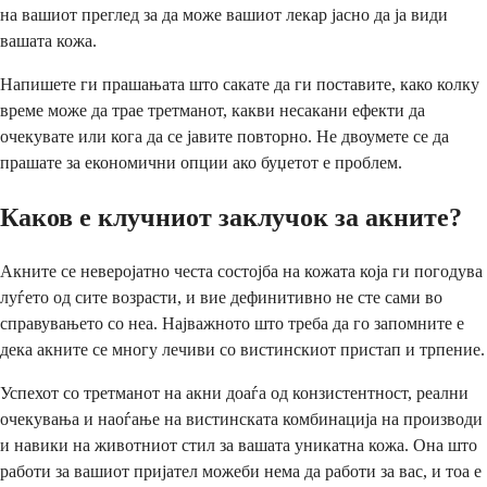
на вашиот преглед за да може вашиот лекар јасно да ја види
вашата кожа.
Напишете ги прашањата што сакате да ги поставите, како колку
време може да трае третманот, какви несакани ефекти да
очекувате или кога да се јавите повторно. Не двоумете се да
прашате за економични опции ако буџетот е проблем.
Каков е клучниот заклучок за акните?
Акните се неверојатно честа состојба на кожата која ги погодува
луѓето од сите возрасти, и вие дефинитивно не сте сами во
справувањето со неа. Најважното што треба да го запомните е
дека акните се многу лечиви со вистинскиот пристап и трпение.
Успехот со третманот на акни доаѓа од конзистентност, реални
очекувања и наоѓање на вистинската комбинација на производи
и навики на животниот стил за вашата уникатна кожа. Она што
работи за вашиот пријател можеби нема да работи за вас, и тоа е