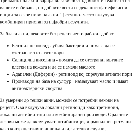
Третманот на акни варира во зависност од видот и тежината на
вашите избивања, но добрите вести се дека постојат ефикасни
опции за секое ниво на акни. Третманот често вклучува
комбиниран пристап за најдобри резултати.
За благи акни, лековите без рецепт често работат добро:
Бензоил пероксид - убива бактерии и помага да се
отстранат затнатите пори
Салицилна киселина - помага да се отстранат мртвите
клетки на кожата и да се намали маслото
Адапален (Диферин) - ретиноид кој спречува затнати пори
Производи на база на сулфур - намалуваат масло и имаат
антибактериски својства
За умерени до тешки акни, можеби се потребни лекови на
рецепт. Ова вклучува локални ретиноиди како третиноин,
локални антибиотици или комбинирани производи. Оралните
лекови може да вклучуваат антибиотици, хормонални третмани
како контрацептивни апчиња или, за тешки случаи,