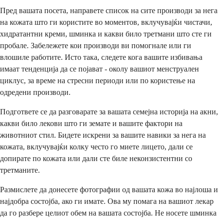
Пред вашата посета, направете список на сите производи за нега
на кожата што ги користите во моментов, вклучувајќи чистачи,
хидратантни креми, шминка и какви било третмани што сте ги
пробале. Забележете кои производи ви помогнале или ги
влошиле работите. Исто така, следете кога вашите избивања
имаат тенденција да се појават - околу вашиот менструален
циклус, за време на стресни периоди или по користење на
одредени производи.
Подгответе се да разговарате за вашата семејна историја на акни,
какви било лекови што ги земате и вашите фактори на
животниот стил. Бидете искрени за вашите навики за нега на
кожата, вклучувајќи колку често го миете лицето, дали се
допирате по кожата или дали сте биле неконзистентни со
третманите.
Размислете да донесете фотографии од вашата кожа во најлоша и
најдобра состојба, ако ги имате. Ова му помага на вашиот лекар
да го разбере целиот обем на вашата состојба. Не носете шминка