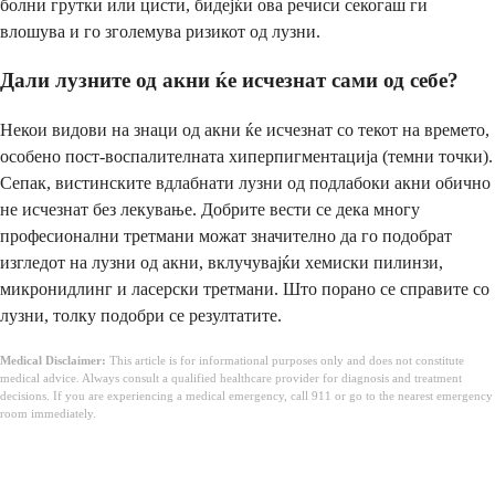
болни грутки или цисти, бидејќи ова речиси секогаш ги
влошува и го зголемува ризикот од лузни.
Дали лузните од акни ќе исчезнат сами од себе?
Некои видови на знаци од акни ќе исчезнат со текот на времето,
особено пост-воспалителната хиперпигментација (темни точки).
Сепак, вистинските вдлабнати лузни од подлабоки акни обично
не исчезнат без лекување. Добрите вести се дека многу
професионални третмани можат значително да го подобрат
изгледот на лузни од акни, вклучувајќи хемиски пилинзи,
микронидлинг и ласерски третмани. Што порано се справите со
лузни, толку подобри се резултатите.
Medical Disclaimer:
This article is for informational purposes only and does not constitute
medical advice. Always consult a qualified healthcare provider for diagnosis and treatment
decisions. If you are experiencing a medical emergency, call 911 or go to the nearest emergency
room immediately.