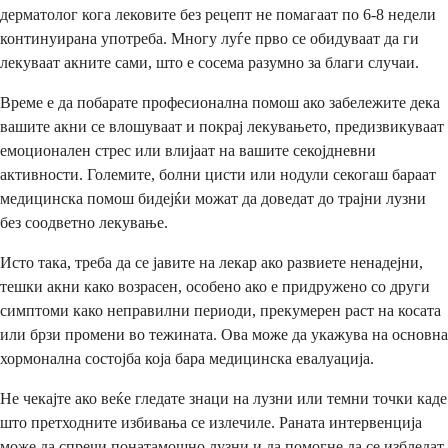
дерматолог кога лековите без рецепт не помагаат по 6-8 недели
континуирана употреба. Многу луѓе прво се обидуваат да ги
лекуваат акните сами, што е сосема разумно за благи случаи.
Време е да побарате професионална помош ако забележите дека
вашите акни се влошуваат и покрај лекувањето, предизвикуваат
емоционален стрес или влијаат на вашите секојдневни
активности. Големите, болни цисти или нодули секогаш бараат
медицинска помош бидејќи можат да доведат до трајни лузни
без соодветно лекување.
Исто така, треба да се јавите на лекар ако развиете ненадејни,
тешки акни како возрасен, особено ако е придружено со други
симптоми како неправилни периоди, прекумерен раст на косата
или брзи промени во тежината. Ова може да укажува на основна
хормонална состојба која бара медицинска евалуација.
Не чекајте ако веќе гледате знаци на лузни или темни точки каде
што претходните избивања се излечиле. Раната интервенција
може да спречи понатамошно лузни и да помогне да се избледат