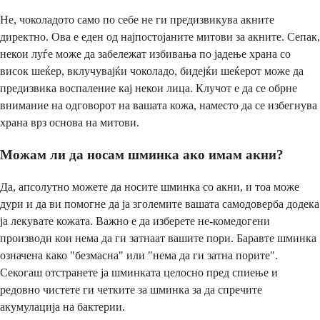
Не, чоколадото само по себе не ги предизвикува акните
директно. Ова е еден од најпостојаните митови за акните. Сепак,
некои луѓе може да забележат избивања по јадење храна со
висок шеќер, вклучувајќи чоколадо, бидејќи шеќерот може да
предизвика воспаление кај некои лица. Клучот е да се обрне
внимание на одговорот на вашата кожа, наместо да се избегнува
храна врз основа на митови.
Можам ли да носам шминка ако имам акни?
Да, апсолутно можете да носите шминка со акни, и тоа може
дури и да ви помогне да ја зголемите вашата самодоверба додека
ја лекувате кожата. Важно е да изберете не-комедогени
производи кои нема да ги затнаат вашите пори. Баравте шминка
означена како "безмасна" или "нема да ги затна порите".
Секогаш отстранете ја шминката целосно пред спиење и
редовно чистете ги четките за шминка за да спречите
акумулација на бактерии.