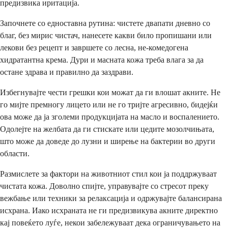
предизвика иритација.
Започнете со едноставна рутина: чистете двапати дневно со
благ, без мирис чистач, нанесете какви било пропишани или
лекови без рецепт и завршете со лесна, не-комедогена
хидратантна крема. Дури и масната кожа треба влага за да
остане здрава и правилно да заздрави.
Избегнувајте чести грешки кои можат да ги влошат акните. Не
го мијте премногу лицето или не го тријте агресивно, бидејќи
ова може да ја зголеми продукцијата на масло и воспалението.
Одолејте на желбата да ги стискате или цедите мозолчињата,
што може да доведе до лузни и ширење на бактерии во други
области.
Размислете за фактори на животниот стил кои ја поддржуваат
чистата кожа. Доволно спијте, управувајте со стресот преку
вежбање или техники за релаксација и одржувајте балансирана
исхрана. Иако исхраната не ги предизвикува акните директно
кај повеќето луѓе, некои забележуваат дека ограничувањето на