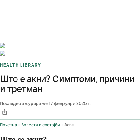
Benchmarks
Stories
FAQ
Sign up / Log in
HEALTH LIBRARY
Што е акни? Симптоми, причини
и третман
Последно ажурирање
17 февруари 2025 г.
Почетна
Болести и состојби
Acne
Што се акни?