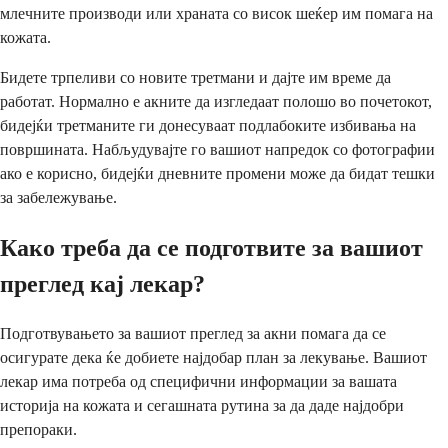
млечните производи или храната со висок шеќер им помага на
кожата.
Бидете трпеливи со новите третмани и дајте им време да
работат. Нормално е акните да изгледаат полошо во почетокот,
бидејќи третманите ги донесуваат подлабоките избивања на
површината. Набљудувајте го вашиот напредок со фотографии
ако е корисно, бидејќи дневните промени може да бидат тешки
за забележување.
Како треба да се подготвите за вашиот
преглед кај лекар?
Подготвувањето за вашиот преглед за акни помага да се
осигурате дека ќе добиете најдобар план за лекување. Вашиот
лекар има потреба од специфични информации за вашата
историја на кожата и сегашната рутина за да даде најдобри
препораки.