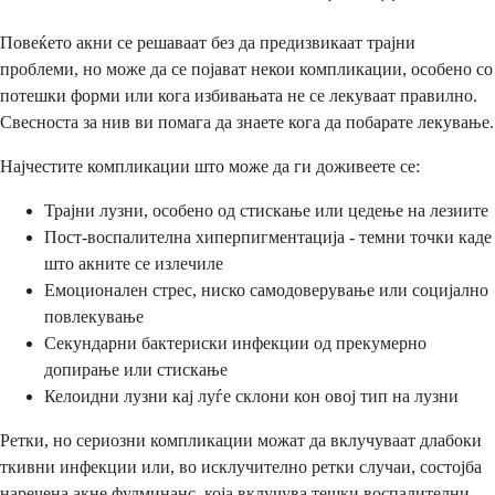
Повеќето акни се решаваат без да предизвикаат трајни
проблеми, но може да се појават некои компликации, особено со
потешки форми или кога избивањата не се лекуваат правилно.
Свесноста за нив ви помага да знаете кога да побарате лекување.
Најчестите компликации што може да ги доживеете се:
Трајни лузни, особено од стискање или цедење на лезиите
Пост-воспалителна хиперпигментација - темни точки каде
што акните се излечиле
Емоционален стрес, ниско самодоверување или социјално
повлекување
Секундарни бактериски инфекции од прекумерно
допирање или стискање
Келоидни лузни кај луѓе склони кон овој тип на лузни
Ретки, но сериозни компликации можат да вклучуваат длабоки
ткивни инфекции или, во исклучително ретки случаи, состојба
наречена акне фулминанс, која вклучува тешки воспалителни