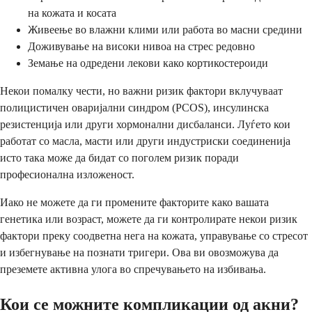
на кожата и косата
Живеење во влажни клими или работа во масни средини
Доживување на високи нивоа на стрес редовно
Земање на одредени лекови како кортикостероиди
Некои помалку чести, но важни ризик фактори вклучуваат
полицистичен оваријални синдром (PCOS), инсулинска
резистенција или други хормонални дисбаланси. Луѓето кои
работат со масла, масти или други индустриски соединенија
исто така може да бидат со поголем ризик поради
професионална изложеност.
Иако не можете да ги промените факторите како вашата
генетика или возраст, можете да ги контролирате некои ризик
фактори преку соодветна нега на кожата, управување со стресот
и избегнување на познати тригери. Ова ви овозможува да
преземете активна улога во спречувањето на избивања.
Кои се можните компликации од акни?