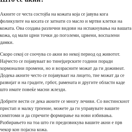
Акните се честа состојба на кожата која се јавува кога
фоликулите на косата се затнати со масло и мртви клетки на
кожата. Ова создава различни видови на испакнувања на вашата
кожа, од мали црни точки до поголеми, црвени, воспалени
дамки.
Скоро секој се соочува со акни во некој период од животот.
Најчесто се појавуваат во тинејџерските години поради
хормонални промени, но и возрасните можат да ги доживеат.
Додека акните често се појавуваат на лицето, тие можат да се
развијат и на градите, грбот, рамената и другите области каде
што имате повеќе масни жлезди.
Добрите вести се дека акните се многу лечиви. Со вистинскиот
пристап и малку трпение, можете да ги управувате вашите
симптоми и да спречите формирање на нови избивања.
Разбирањето на тоа што ги предизвикува вашите акни е прв
чекор кон појасна кожа.