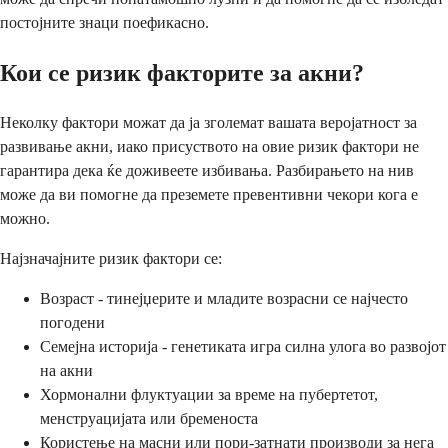
постојните знаци поефикасно.
Кои се ризик факторите за акни?
Неколку фактори можат да ја зголемат вашата веројатност за
развивање акни, иако присуството на овие ризик фактори не
гарантира дека ќе доживеете избивања. Разбирањето на нив
може да ви помогне да преземете превентивни чекори кога е
можно.
Најзначајните ризик фактори се:
Возраст - тинејџерите и младите возрасни се најчесто
погодени
Семејна историја - генетиката игра силна улога во развојот
на акни
Хормонални флуктуации за време на пубертетот,
менструацијата или бременоста
Користење на масни или пори-затнати производи за нега