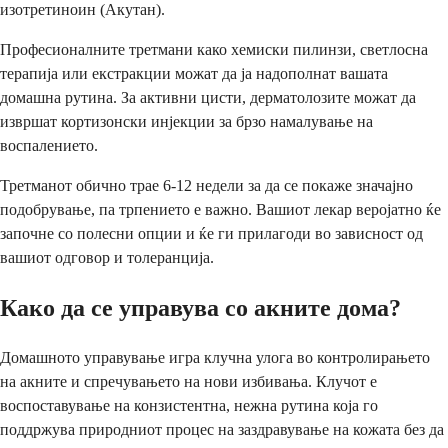
изотретиноин (Акутан).
Професионалните третмани како хемиски пилинзи, светлосна
терапија или екстракции можат да ја надополнат вашата
домашна рутина. За активни цисти, дерматолозите можат да
извршат кортизонски инјекции за брзо намалување на
воспалението.
Третманот обично трае 6-12 недели за да се покаже значајно
подобрување, па трпението е важно. Вашиот лекар веројатно ќе
започне со полесни опции и ќе ги прилагоди во зависност од
вашиот одговор и толеранција.
Како да се управува со акните дома?
Домашното управување игра клучна улога во контролирањето
на акните и спречувањето на нови избивања. Клучот е
воспоставување на конзистентна, нежна рутина која го
поддржува природниот процес на заздравување на кожата без да