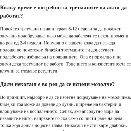
Колку време е потребно за третманите на акни да
работат?
Повеќето третмани на акни траат 6-12 недели за да покажат
значајно подобрување, иако може да забележите некои промени
во рок од 2-4 недели. Нормално е вашата кожа да изгледа
полошо во почетокот, бидејќи третманите ги донесуваат
подлабоките избивања на површината. Ова е нормално и не
значи дека третманот не работи. Трпението и конзистентноста се
клучни за гледање резултати.
Дали некогаш е во ред да се исцеди мозолче?
Во принцип, најдобро е да се избегне исцедување на мозолчиња,
бидејќи тоа може да доведе до лузни, ширење на бактерии и
влошување на воспалението. Сепак, ако апсолутно мора да
извадите нешто, направете го тоа само со чисти раце на бела
точка која дошла до јасна глава. Никогаш не стискајте длабоки,