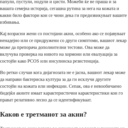
папули, пустули, нодули и цисти. Можеби ќе ве праша и за
вашата семејна историја, сегашна рутина за нега на кожата и
какви било фактори кои се чини дека ги предизвикуваат вашите
избивања.
Кај возрасни жени со постојани акни, особено ако се појавуваат
ненадејно или се придружени со други симптоми, вашиот лекар
може да препорача дополнителни тестови. Ова може да
вклучува проверка на нивото на хормони или евалуација за
состојби како PCOS или инсулинска резистенција.
Во ретки случаи кога дијагнозата не е јасна, вашиот лекар може
да направи бактериска култура за да ги исклучи другите
состојби на кожата или инфекции. Сепак, ова е невообичаено
бидејќи акните имаат карактеристични карактеристики кои го
прават релативно лесно да се идентификуваат.
Каков е третманот за акни?