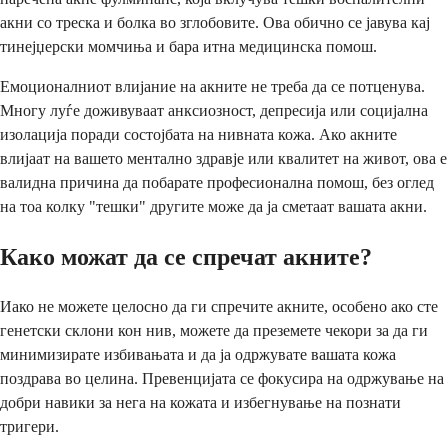
акни со треска и болка во зглобовите. Ова обично се јавува кај
тинејџерски момчиња и бара итна медицинска помош.
Емоционалниот влијание на акните не треба да се потценува.
Многу луѓе доживуваат анксиозност, депресија или социјална
изолација поради состојбата на нивната кожа. Ако акните
влијаат на вашето ментално здравје или квалитет на живот, ова е
валидна причина да побарате професионална помош, без оглед
на тоа колку "тешки" другите може да ја сметаат вашата акни.
Како можат да се спречат акните?
Иако не можете целосно да ги спречите акните, особено ако сте
генетски склони кон нив, можете да преземете чекори за да ги
минимизирате избивањата и да ја одржувате вашата кожа
поздрава во целина. Превенцијата се фокусира на одржување на
добри навики за нега на кожата и избегнување на познати
тригери.