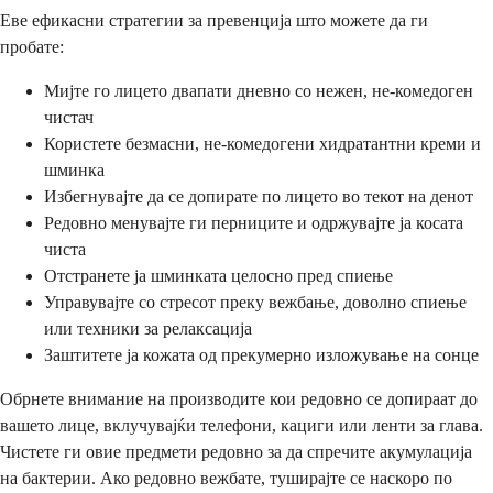
Еве ефикасни стратегии за превенција што можете да ги
пробате:
Мијте го лицето двапати дневно со нежен, не-комедоген
чистач
Користете безмасни, не-комедогени хидратантни креми и
шминка
Избегнувајте да се допирате по лицето во текот на денот
Редовно менувајте ги перниците и одржувајте ја косата
чиста
Отстранете ја шминката целосно пред спиење
Управувајте со стресот преку вежбање, доволно спиење
или техники за релаксација
Заштитете ја кожата од прекумерно изложување на сонце
Обрнете внимание на производите кои редовно се допираат до
вашето лице, вклучувајќи телефони, кациги или ленти за глава.
Чистете ги овие предмети редовно за да спречите акумулација
на бактерии. Ако редовно вежбате, туширајте се наскоро по