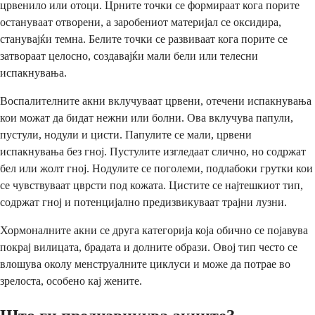
црвенило или отоци. Црните точки се формираат кога порите
остануваат отворени, а заробениот материјал се оксидира,
станувајќи темна. Белите точки се развиваат кога порите се
затвораат целосно, создавајќи мали бели или телесни
испакнувања.
Воспалителните акни вклучуваат црвени, отечени испакнувања
кои можат да бидат нежни или болни. Ова вклучува папули,
пустули, нодули и цисти. Папулите се мали, црвени
испакнувања без гној. Пустулите изгледаат слично, но содржат
бел или жолт гној. Нодулите се поголеми, подлабоки грутки кои
се чувствуваат цврсти под кожата. Цистите се најтешкиот тип,
содржат гној и потенцијално предизвикуваат трајни лузни.
Хормоналните акни се друга категорија која обично се појавува
покрај вилицата, брадата и долните образи. Овој тип често се
влошува околу менструалните циклуси и може да потрае во
зрелоста, особено кај жените.