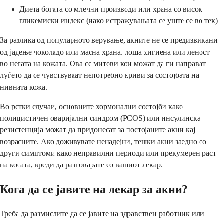
Диета богата со млечни производи или храна со висок
гликемиски индекс (иако истражувањата се уште се во тек)
За разлика од популарното верување, акните не се предизвикани
од јадење чоколадо или масна храна, лоша хигиена или леност
во негата на кожата. Ова се митови кои можат да ги направат
луѓето да се чувствуваат непотребно криви за состојбата на
нивната кожа.
Во ретки случаи, основните хормонални состојби како
полицистичен оваријални синдром (PCOS) или инсулинска
резистенција можат да придонесат за постојаните акни кај
возрасните. Ако доживувате ненадејни, тешки акни заедно со
други симптоми како неправилни периоди или прекумерен раст
на косата, вреди да разговарате со вашиот лекар.
Кога да се јавите на лекар за акни?
Треба да размислите да се јавите на здравствен работник или