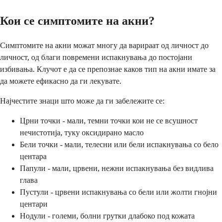
Кои се симптомите на акни?
Симптомите на акни можат многу да варираат од личност до
личност, од благи повремени испакнувања до постојани
избивања. Клучот е да се препознае каков тип на акни имате за
да можете ефикасно да ги лекувате.
Најчестите знаци што може да ги забележите се:
Црни точки - мали, темни точки кои не се всушност
нечистотија, туку оксидирано масло
Бели точки - мали, телесни или бели испакнувања со бело
центара
Папули - мали, црвени, нежни испакнувања без видлива
глава
Пустули - црвени испакнувања со бели или жолти гнојни
центари
Нодули - големи, болни грутки длабоко под кожата