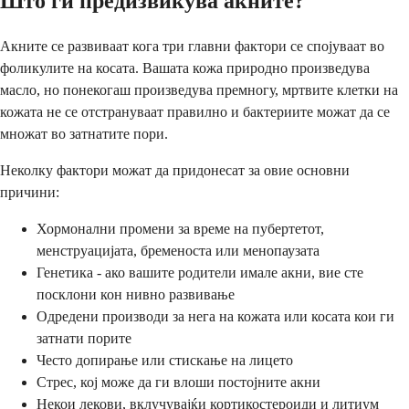
Што ги предизвикува акните?
Акните се развиваат кога три главни фактори се спојуваат во
фоликулите на косата. Вашата кожа природно произведува
масло, но понекогаш произведува премногу, мртвите клетки на
кожата не се отстрануваат правилно и бактериите можат да се
множат во затнатите пори.
Неколку фактори можат да придонесат за овие основни
причини:
Хормонални промени за време на пубертетот,
менструацијата, бременоста или менопаузата
Генетика - ако вашите родители имале акни, вие сте
посклони кон нивно развивање
Одредени производи за нега на кожата или косата кои ги
затнати порите
Често допирање или стискање на лицето
Стрес, кој може да ги влоши постојните акни
Некои лекови, вклучувајќи кортикостероиди и литиум