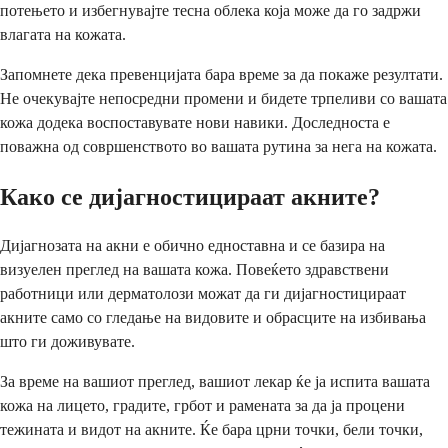
потењето и избегнувајте тесна облека која може да го задржи
влагата на кожата.
Запомнете дека превенцијата бара време за да покаже резултати.
Не очекувајте непосредни промени и бидете трпеливи со вашата
кожа додека воспоставувате нови навики. Доследноста е
поважна од совршенството во вашата рутина за нега на кожата.
Како се дијагностицираат акните?
Дијагнозата на акни е обично едноставна и се базира на
визуелен преглед на вашата кожа. Повеќето здравствени
работници или дерматолози можат да ги дијагностицираат
акните само со гледање на видовите и обрасците на избивања
што ги доживувате.
За време на вашиот преглед, вашиот лекар ќе ја испита вашата
кожа на лицето, градите, грбот и рамената за да ја процени
тежината и видот на акните. Ќе бара црни точки, бели точки,