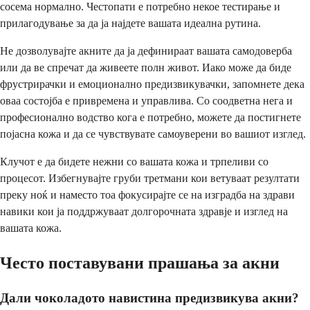
сосема нормално. Честопати е потребно некое тестирање и
прилагодување за да ја најдете вашата идеална рутина.
Не дозволувајте акните да ја дефинираат вашата самодоверба
или да ве спречат да живеете полн живот. Иако може да биде
фрустрирачки и емоционално предизвикувачки, запомнете дека
оваа состојба е привремена и управлива. Со соодветна нега и
професионално водство кога е потребно, можете да постигнете
појасна кожа и да се чувствувате самоуверени во вашиот изглед.
Клучот е да бидете нежни со вашата кожа и трпеливи со
процесот. Избегнувајте груби третмани кои ветуваат резултати
преку ноќ и наместо тоа фокусирајте се на изградба на здрави
навики кои ја поддржуваат долгорочната здравје и изглед на
вашата кожа.
Често поставувани прашања за акни
Дали чоколадото навистина предизвикува акни?