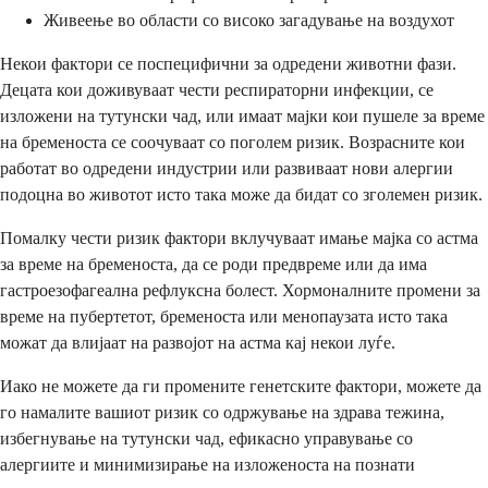
Живеење во области со високо загадување на воздухот
Некои фактори се поспецифични за одредени животни фази.
Децата кои доживуваат чести респираторни инфекции, се
изложени на тутунски чад, или имаат мајки кои пушеле за време
на бременоста се соочуваат со поголем ризик. Возрасните кои
работат во одредени индустрии или развиваат нови алергии
подоцна во животот исто така може да бидат со зголемен ризик.
Помалку чести ризик фактори вклучуваат имање мајка со астма
за време на бременоста, да се роди предвреме или да има
гастроезофагеална рефлуксна болест. Хормоналните промени за
време на пубертетот, бременоста или менопаузата исто така
можат да влијаат на развојот на астма кај некои луѓе.
Иако не можете да ги промените генетските фактори, можете да
го намалите вашиот ризик со одржување на здрава тежина,
избегнување на тутунски чад, ефикасно управување со
алергиите и минимизирање на изложеноста на познати