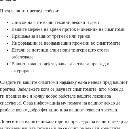
Пред вашиот преглед, собери:
Список на сите ваши тековни лекови и дози
Вашите мерења на врвен проток и дневник на симптоми
Прашања за вашиот третман или грижи
Информации за неодамнешни промени во симптомите
Детали за потенцијални нови тригери што сте ги
забележале
Вашиот план за дејствување за астма за преглед и
ажурирања
Следете ги вашите симптоми најмалку една недела пред вашиот
преглед. Забележете кога се јавуваат симптомите, што може да
ги предизвика и колку добро работеле вашите лекови за
спасување. Оваа информација му помага на вашиот лекар да
разбере колку добро функционира вашиот тековен третман.
Донесете ги вашите инхалатори на прегледот за вашиот лекар да
ја провери вашата техника и да се осигура дека ги користите