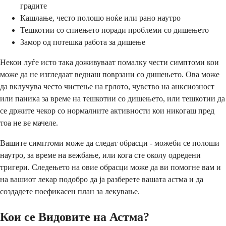
градите
Кашлање, често полошо ноќе или рано наутро
Тешкотии со спиењето поради проблеми со дишењето
Замор од потешка работа за дишење
Некои луѓе исто така доживуваат помалку чести симптоми кои
може да не изгледаат веднаш поврзани со дишењето. Ова може
да вклучува често чистење на грлото, чувство на анксиозност
или паника за време на тешкотии со дишењето, или тешкотии да
се држите чекор со нормалните активности кои никогаш пред
тоа не ве мачеле.
Вашите симптоми може да следат обрасци - можеби се полоши
наутро, за време на вежбање, или кога сте околу одредени
тригери. Следењето на овие обрасци може да ви помогне вам и
на вашиот лекар подобро да ја разберете вашата астма и да
создадете поефикасен план за лекување.
Кои се Видовите на Астма?