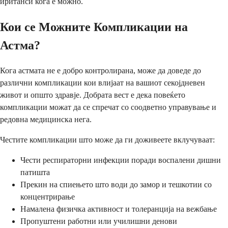
иританси кога е можно.
Кои се Можните Компликации на
Астма?
Кога астмата не е добро контролирана, може да доведе до
различни компликации кои влијаат на вашиот секојдневен
живот и општо здравје. Добрата вест е дека повеќето
компликации можат да се спречат со соодветно управување и
редовна медицинска нега.
Честите компликации што може да ги доживеете вклучуваат:
Чести респираторни инфекции поради воспалени дишни
патишта
Прекин на спиењето што води до замор и тешкотии со
концентрирање
Намалена физичка активност и толеранција на вежбање
Пропуштени работни или училишни денови