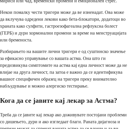
мириси или чад, временски промени и емоционален стрес.
Некои помалку чести тригери може да ве изненадат. Ова може
да вклучува одредени лекови како бета-блокатори, додатоци во
храната како сулфити, гастроезофагеална рефлуксна болест
(ГЕРБ) и дури хормонални промени за време на менструацијата
или бременоста.
Разбирањето на вашите лични тригери е од суштинско значење
за ефикасно управување со вашата астма. Она што ги
предизвикува симптомите на астма кај една личност може да не
влијае на друга личност, па затоа е важно да се идентификува
вашиот специфичен образец на тригери преку внимателно
набљудување и можно алергиско тестирање.
Кога да се јавите кај лекар за Астма?
Треба да се јавите кај лекар ако доживувате постојани проблеми
со дишењето, дури и ако изгледаат благи. Раната дијагноза и
третман можат да спречат вашата астма да се влоши и да ви