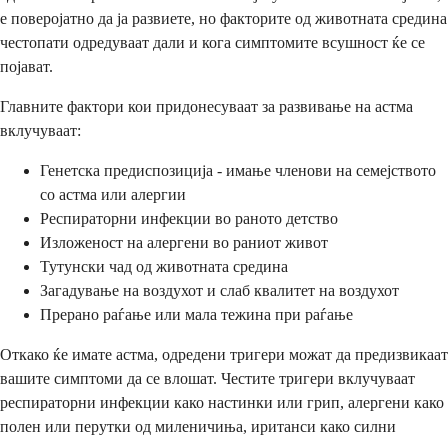
е поверојатно да ја развиете, но факторите од животната средина
честопати одредуваат дали и кога симптомите всушност ќе се
појават.
Главните фактори кои придонесуваат за развивање на астма
вклучуваат:
Генетска предиспозиција - имање членови на семејството
со астма или алергии
Респираторни инфекции во раното детство
Изложеност на алергени во раниот живот
Тутунски чад од животната средина
Загадување на воздухот и слаб квалитет на воздухот
Прерано раѓање или мала тежина при раѓање
Откако ќе имате астма, одредени тригери можат да предизвикаат
вашите симптоми да се влошат. Честите тригери вклучуваат
респираторни инфекции како настинки или грип, алергени како
полен или перутки од миленичиња, иританси како силни