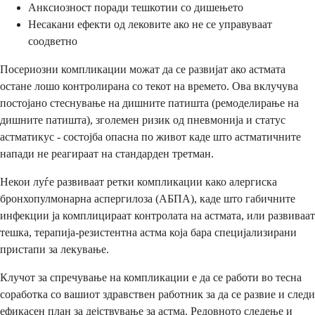
Анксиозност поради тешкотии со дишењето
Несакани ефекти од лековите ако не се управуваат
соодветно
Посериозни компликации можат да се развијат ако астмата
остане лошо контролирана со текот на времето. Ова вклучува
постојано стеснување на дишните патишта (ремоделирање на
дишните патишта), зголемен ризик од пневмонија и статус
астматикус - состојба опасна по живот каде што астматичните
напади не реагираат на стандарден третман.
Некои луѓе развиваат ретки компликации како алергиска
бронхопулмонарна аспергилоза (АБПА), каде што габичните
инфекции ја комплицираат контролата на астмата, или развиваат
тешка, терапија-резистентна астма која бара специјализирани
пристапи за лекување.
Клучот за спречување на компликации е да се работи во тесна
соработка со вашиот здравствен работник за да се развие и следи
ефикасен план за дејствување за астма. Редовното следење и