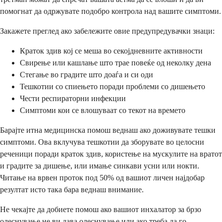
помогнат да одржувате подобро контрола над вашите симптоми.
Закажете преглед ако забележите овие предупредувачки знаци:
Краток здив кој се меша во секојдневните активности
Свирење или кашлање што трае повеќе од неколку дена
Стегање во градите што доаѓа и си оди
Тешкотии со спиењето поради проблеми со дишењето
Чести респираторни инфекции
Симптоми кои се влошуваат со текот на времето
Барајте итна медицинска помош веднаш ако доживувате тешки
симптоми. Ова вклучува тешкотии да зборувате во целосни
реченици поради краток здив, користење на мускулите на вратот
и градите за дишење, или имање синкави усни или нокти.
Читање на врвен проток под 50% од вашиот личен најдобар
резултат исто така бара веднаш внимание.
Не чекајте да добиете помош ако вашиот инхалатор за брзо
олеснување не ви дава олеснување или ако треба да го