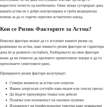
користите почесто од вообичаено. Овие знаци сугерираат дека
вашата астма не е добро контролирана и треба медицинска
помош за да се спречи сериозен астматичен напад.
Кои се Ризик Факторите за Астма?
Неколку фактори можат да го зголемат вашиот ризик од
развивање на астма, иако имањето ризик фактори не гарантира
дека ќе ја развиете состојбата. Разбирањето на овие фактори
може да ви помогне да преземете превентивни чекори и да ги
препознаете симптомите рано.
Примарните ризик фактори вклучуваат:
Семејна анамнеза за астма или алергии
Имање алергиски состојби како екцем или сенска треска
Да бидете прекумерно тешки или дебели
Пушење или изложеност на пасивно пушење
Изложеност на професионални тригери како хемикалии