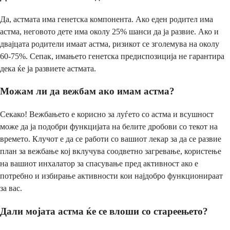
Да, астмата има генетска компонента. Ако еден родител има
астма, неговото дете има околу 25% шанси да ја развие. Ако и
двајцата родители имаат астма, ризикот се зголемува на околу
60-75%. Сепак, имањето генетска предиспозиција не гарантира
дека ќе ја развиете астмата.
Можам ли да вежбам ако имам астма?
Секако! Вежбањето е корисно за луѓето со астма и всушност
може да ја подобри функцијата на белите дробови со текот на
времето. Клучот е да се работи со вашиот лекар за да се развие
план за вежбање кој вклучува соодветно загревање, користење
на вашиот инхалатор за спасување пред активност ако е
потребно и избирање активности кои најдобро функционираат
за вас.
Дали мојата астма ќе се влоши со стареењето?