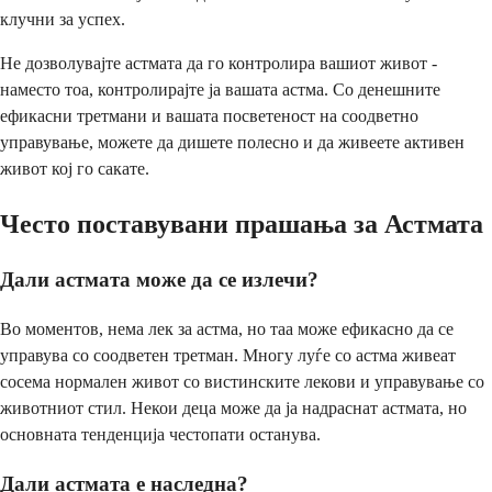
клучни за успех.
Не дозволувајте астмата да го контролира вашиот живот -
наместо тоа, контролирајте ја вашата астма. Со денешните
ефикасни третмани и вашата посветеност на соодветно
управување, можете да дишете полесно и да живеете активен
живот кој го сакате.
Често поставувани прашања за Астмата
Дали астмата може да се излечи?
Во моментов, нема лек за астма, но таа може ефикасно да се
управува со соодветен третман. Многу луѓе со астма живеат
сосема нормален живот со вистинските лекови и управување со
животниот стил. Некои деца може да ја надраснат астмата, но
основната тенденција честопати останува.
Дали астмата е наследна?