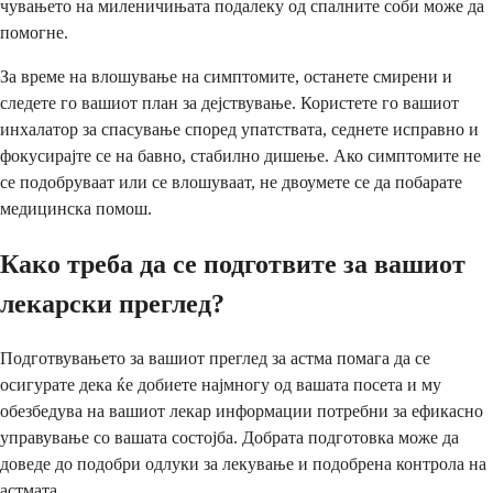
чувањето на миленичињата подалеку од спалните соби може да
помогне.
За време на влошување на симптомите, останете смирени и
следете го вашиот план за дејствување. Користете го вашиот
инхалатор за спасување според упатствата, седнете исправно и
фокусирајте се на бавно, стабилно дишење. Ако симптомите не
се подобруваат или се влошуваат, не двоумете се да побарате
медицинска помош.
Како треба да се подготвите за вашиот
лекарски преглед?
Подготвувањето за вашиот преглед за астма помага да се
осигурате дека ќе добиете најмногу од вашата посета и му
обезбедува на вашиот лекар информации потребни за ефикасно
управување со вашата состојба. Добрата подготовка може да
доведе до подобри одлуки за лекување и подобрена контрола на
астмата.