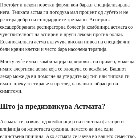
Постојат и некои поретки форми кои бараат специјализирана
нега. Тешката астма ги погодува мал процент од луѓето и не
реагира добро на стандардните третмани. Аспирин-
ексацербираната респираторна болест ја комбинира астмата со
чувствителност на аспирин и други лекови против болки.
Еозинофилната астма вклучува високи нивоа на специфични
бели крвни клетки и често бара насочена терапија.
Многу луѓе имаат комбинација од видови - на пример, може да
имате алергиска астма која се влошува со вежбање. Вашиот
лекар може да ви помогне да утврдите кој тип или типови ги
имате преку тестирање и преглед на вашите обрасци на
симптоми.
Што ја предизвикува Астмата?
Астмата се развива од комбинација на генетски фактори и
влијанија од животната средина, наместо да има една
единствена причина. Ако астмата се јавува во вашето семејство,