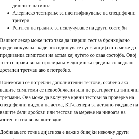
дишните патишта
Алергиско тестирање за идентификување на специфични
тригери
Рентген на градите за исклучување на други состојби
Вашиот лекар може исто така да изврши тест за бронхијално
предизвикување, каде што вдишувате супстанција што може да
предизвика симптоми на астма кај луѓето со оваа состојба. Овој
тест се прави во контролирана медицинска средина со веднаш
достапен третман ако е потребно.
Понекогаш се потребни дополнителни тестови, особено ако
вашите симптоми се невообичаени или не реагираат на типични
третмани. Ова може да вклучува крвни тестови за проверка на
специфични видови на астма, КТ-скенери за детално гледање на
вашите бели дробови или тестови за мерење на нивоата на
азотен оксид во вашиот здив.
Добивањето точна дијагноза е важно бидејќи неколку други