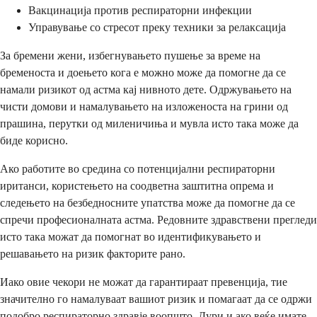
Вакцинација против респираторни инфекции
Управување со стресот преку техники за релаксација
За бремени жени, избегнувањето пушење за време на
бременоста и доењето кога е можно може да помогне да се
намали ризикот од астма кај нивното дете. Одржувањето на
чисти домови и намалувањето на изложеноста на грини од
прашина, перутки од миленичиња и мувла исто така може да
биде корисно.
Ако работите во средина со потенцијални респираторни
иританси, користењето на соодветна заштитна опрема и
следењето на безбедносните упатства може да помогне да се
спречи професионалната астма. Редовните здравствени прегледи
исто така можат да помогнат во идентификувањето и
решавањето на ризик факторите рано.
Иако овие чекори не можат да гарантираат превенција, тие
значително го намалуваат вашиот ризик и помагаат да се одржи
подобро респираторно здравје воопшто. Дури и ако веќе имате