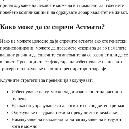
прилагодување на лековите може да ви помогнат да избегнете
повеќето компликации и да одржувате добар квалитет на живот.
Како може да се спречи Астмата?
Иако не можете целосно да ја спречите астмата ако сте генетски
предиспонирани, можете да преземете чекори за да го намалите
вашиот ризик и да спречите симптомите да се развијат или да се
влошат. Превенцијата се фокусира на избегнување на познати
тригери и одржување на општо респираторно здравје.
Клучните стратегии за превенција вклучуваат:
Избегнување на тутунски чад и изложеност на пасивно
пушење
Ефикасно управување со алергиите со соодветен третман
Одржување на здрава тежина преку диета и вежбање
Намалување на изложеноста на загадување на воздухот
кога е можно