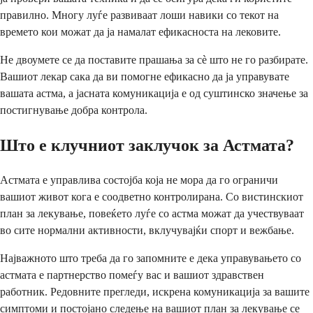
правилно. Многу луѓе развиваат лоши навики со текот на
времето кои можат да ја намалат ефикасноста на лековите.
Не двоумете се да поставите прашања за сè што не го разбирате.
Вашиот лекар сака да ви помогне ефикасно да ја управувате
вашата астма, а јасната комуникација е од суштинско значење за
постигнување добра контрола.
Што е клучниот заклучок за Астмата?
Астмата е управлива состојба која не мора да го ограничи
вашиот живот кога е соодветно контролирана. Со вистинскиот
план за лекување, повеќето луѓе со астма можат да учествуваат
во сите нормални активности, вклучувајќи спорт и вежбање.
Најважното што треба да го запомните е дека управувањето со
астмата е партнерство помеѓу вас и вашиот здравствен
работник. Редовните прегледи, искрена комуникација за вашите
симптоми и постојано следење на вашиот план за лекување се