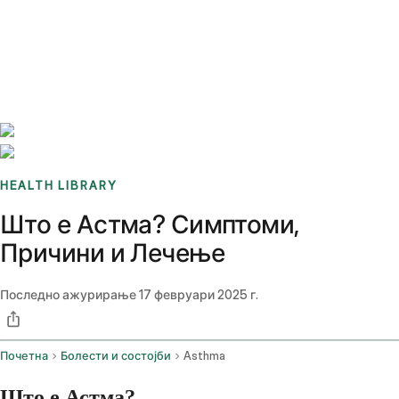
Benchmarks
Stories
FAQ
Sign up / Log in
HEALTH LIBRARY
Што е Астма? Симптоми,
Причини и Лечење
Последно ажурирање
17 февруари 2025 г.
Почетна
Болести и состојби
Asthma
Што е Астма?