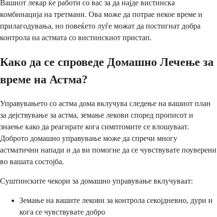
Вашиот лекар ќе работи со вас за да најде вистинска
комбинација на третмани. Ова може да потрае некое време и
прилагодувања, но повеќето луѓе можат да постигнат добра
контрола на астмата со вистинскиот пристап.
Како да се спроведе Домашно Лечење за
време на Астма?
Управувањето со астма дома вклучува следење на вашиот план
за дејствување за астма, земање лекови според прописот и
знаење како да реагирате кога симптомите се влошуваат.
Доброто домашно управување може да спречи многу
астматични напади и да ви помогне да се чувствувате поуверени
во вашата состојба.
Суштинските чекори за домашно управување вклучуваат:
Земање на вашите лекови за контрола секојдневно, дури и
кога се чувствувате добро