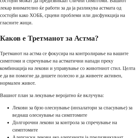
состојби можат да предизвикаат слични симптоми. Вашиот
лекар внимателно ќе работи за да ја разликува астмата од
состојби како ХОББ, срцеви проблеми или дисфункција на
гласните жици.
Каков е Третманот за Астма?
Третманот на астма се фокусира на контролирање на вашите
симптоми и спречување на астматични напади преку
комбинација на лекови и управување со животниот стил. Целта
е да ви помогне да дишете полесно и да живеете активен,
нормален живот.
Вашиот план за лекување веројатно ќе вклучува:
Лекови за брзо олеснување (инхалатори за спасување) за
веднаш олеснување на симптомите
Долгорочни лекови за контрола за спречување на
симптомите
Алергиски лекови ако алергените ја предизвикуваат