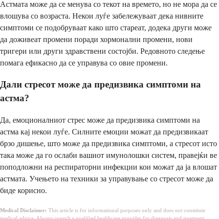
Астмата може да се менува со текот на времето, но не мора да се
влошува со возраста. Некои луѓе забележуваат дека нивните
симптоми се подобруваат како што стареат, додека други може
да доживеат промени поради хормонални промени, нови
тригери или други здравствени состојби. Редовното следење
помага ефикасно да се управува со овие промени.
Дали стресот може да предизвика симптоми на
астма?
Да, емоционалниот стрес може да предизвика симптоми на
астма кај некои луѓе. Силните емоции можат да предизвикаат
брзо дишење, што може да предизвика симптоми, а стресот исто
така може да го ослаби вашиот имунолошки систем, правејќи ве
поподложни на респираторни инфекции кои можат да ја влошат
астмата. Учењето на техники за управување со стресот може да
биде корисно.
Medical Disclaimer:
This article is for informational purposes only and does not constitute
medical advice. Always consult a qualified healthcare provider for diagnosis and treatment