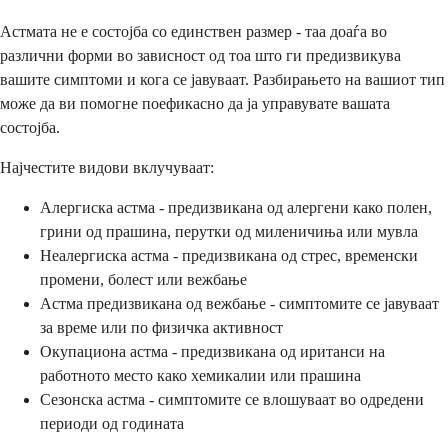
Астмата не е состојба со единствен размер - таа доаѓа во
различни форми во зависност од тоа што ги предизвикува
вашите симптоми и кога се јавуваат. Разбирањето на вашиот тип
може да ви помогне поефикасно да ја управувате вашата
состојба.
Најчестите видови вклучуваат:
Алергиска астма - предизвикана од алергени како полен,
грини од прашина, перутки од миленичиња или мувла
Неалергиска астма - предизвикана од стрес, временски
промени, болест или вежбање
Астма предизвикана од вежбање - симптомите се јавуваат
за време или по физичка активност
Окупациона астма - предизвикана од иританси на
работното место како хемикалии или прашина
Сезонска астма - симптомите се влошуваат во одредени
периоди од годината