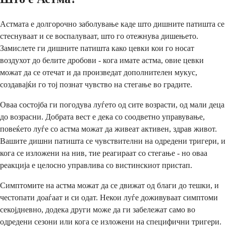
Астмата е долгорочно заболување каде што дишните патишта се
стеснуваат и се воспалуваат, што го отежнува дишењето.
Замислете ги дишните патишта како цевки кои го носат
воздухот до белите дробови - кога имате астма, овие цевки
можат да се отечат и да произведат дополнителен мукус,
создавајќи го тој познат чувство на стегање во градите.
Оваа состојба ги погодува луѓето од сите возрасти, од мали деца
до возрасни. Добрата вест е дека со соодветно управување,
повеќето луѓе со астма можат да живеат активен, здрав живот.
Вашите дишни патишта се чувствителни на одредени тригери, и
кога се изложени на нив, тие реагираат со стегање - но оваа
реакција е целосно управлива со вистинскиот пристап.
Симптомите на астма можат да се движат од благи до тешки, и
честопати доаѓаат и си одат. Некои луѓе доживуваат симптоми
секојдневно, додека други може да ги забележат само во
одредени сезони или кога се изложени на специфични тригери.