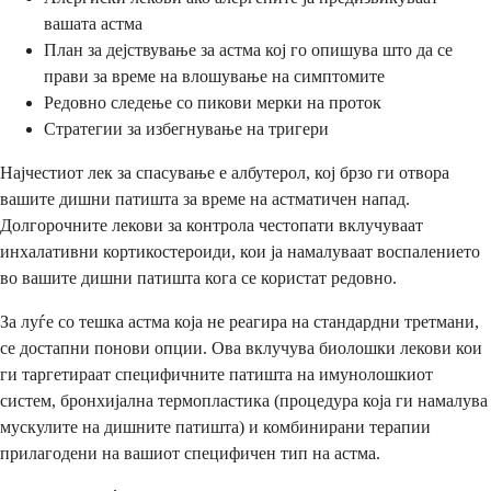
вашата астма
План за дејствување за астма кој го опишува што да се
прави за време на влошување на симптомите
Редовно следење со пикови мерки на проток
Стратегии за избегнување на тригери
Најчестиот лек за спасување е албутерол, кој брзо ги отвора
вашите дишни патишта за време на астматичен напад.
Долгорочните лекови за контрола честопати вклучуваат
инхалативни кортикостероиди, кои ја намалуваат воспалението
во вашите дишни патишта кога се користат редовно.
За луѓе со тешка астма која не реагира на стандардни третмани,
се достапни понови опции. Ова вклучува биолошки лекови кои
ги таргетираат специфичните патишта на имунолошкиот
систем, бронхијална термопластика (процедура која ги намалува
мускулите на дишните патишта) и комбинирани терапии
прилагодени на вашиот специфичен тип на астма.