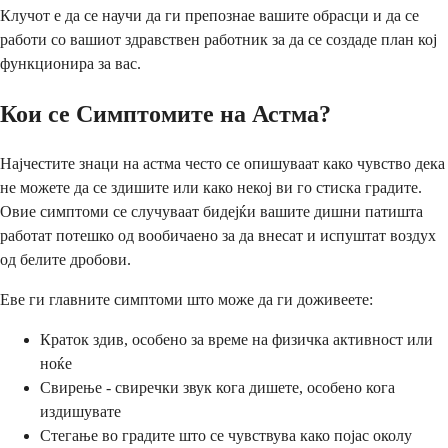
Клучот е да се научи да ги препознае вашите обрасци и да се
работи со вашиот здравствен работник за да се создаде план кој
функционира за вас.
Кои се Симптомите на Астма?
Најчестите знаци на астма често се опишуваат како чувство дека
не можете да се здишите или како некој ви го стиска градите.
Овие симптоми се случуваат бидејќи вашите дишни патишта
работат потешко од вообичаено за да внесат и испуштат воздух
од белите дробови.
Еве ги главните симптоми што може да ги доживеете:
Краток здив, особено за време на физичка активност или
ноќе
Свирење - свиречки звук кога дишете, особено кога
издишувате
Стегање во градите што се чувствува како појас околу