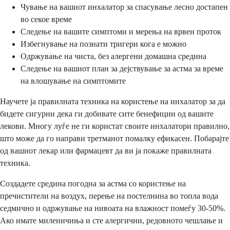
Чување на вашиот инхалатор за спасување лесно достапен
во секое време
Следење на вашите симптоми и мерења на врвен проток
Избегнување на познати тригери кога е можно
Одржување на чиста, без алергени домашна средина
Следење на вашиот план за дејствување за астма за време
на влошување на симптомите
Научете ја правилната техника на користење на инхалатор за да
бидете сигурни дека ги добивате сите бенефиции од вашите
лекови. Многу луѓе не ги користат своите инхалатори правилно,
што може да го направи третманот помалку ефикасен. Побарајте
од вашиот лекар или фармацевт да ви ја покаже правилната
техника.
Создадете средина погодна за астма со користење на
пречистители на воздух, перење на постелнина во топла вода
седмично и одржување на нивоата на влажност помеѓу 30-50%.
Ако имате миленичиња и сте алергични, редовното чешлање и