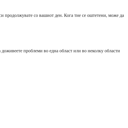
си продолжувате со вашиот ден. Кога тие се оштетени, може да
 доживеете проблеми во една област или во неколку области