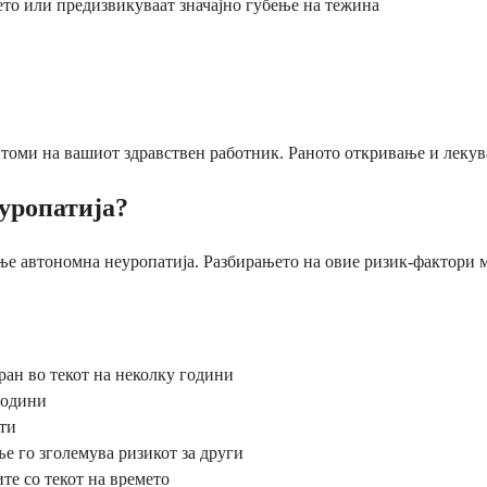
ето или предизвикуваат значајно губење на тежина
птоми на вашиот здравствен работник. Раното откривање и лекува
еуропатија?
ње автономна неуропатија. Разбирањето на овие ризик-фактори м
ран во текот на неколку години
години
ти
 го зголемува ризикот за други
те со текот на времето