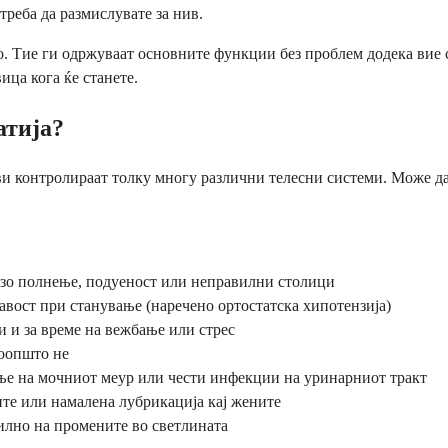
треба да размислувате за нив.
ло. Тие ги одржуваат основните функции без проблем додека вие 
ица кога ќе станете.
атија?
и контролираат толку многу различни телесни системи. Може да
рзо полнење, подуеност или неправилни столици
вост при станување (наречено ортостатска хипотензија)
 и за време на вежбање или стрес
оопшто не
е на мочниот меур или чести инфекции на уринарниот тракт
те или намалена лубрикација кај жените
илно на промените во светлината