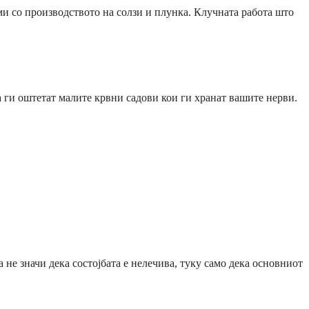
и со производството на солзи и плунка. Клучната работа што
а ги оштетат малите крвни садови кои ги хранат вашите нерви.
е значи дека состојбата е нелечива, туку само дека основниот