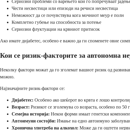
Сериозни проблеми со варењето кои го попречуваат јадењ
Чести несвестици или епизоди на речиси несвестица
Неможност да се почувствува кога мочниот меур е полн
Комплетно губење на способноста за потење
Сериозни флуктуации на крвниот притисок
Ако имате дијабетес, особено е важно да ги споменете овие сим
Кои се ризик-факторите за автономна н
Неколку фактори можат да го зголемат вашиот ризик од развива
можно.
Најзначајните ризик-фактори се:
Дијабетес:
Особено ако шеќерот во крвта е лошо контроли
Возраст:
Ризикот се зголемува со возраста, особено по 50 
Семејна историја:
Некои форми имаат генетски компонен
Автоимуни состојби:
Имање на едно автоимуно заболување
Хронична употреба на алкохол:
Може да ги оштети нерви