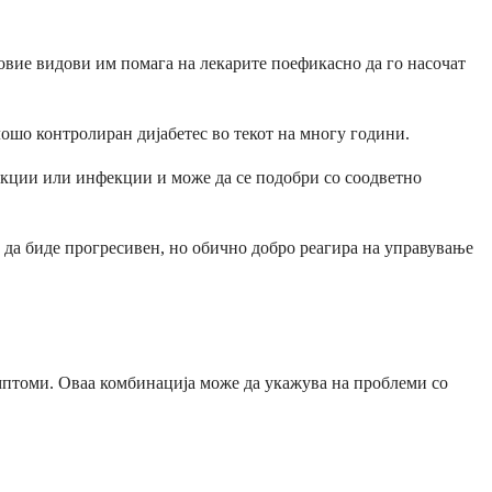
овие видови им помага на лекарите поефикасно да го насочат
 лошо контролиран дијабетес во текот на многу години.
еакции или инфекции и може да се подобри со соодветно
а да биде прогресивен, но обично добро реагира на управување
симптоми. Оваа комбинација може да укажува на проблеми со