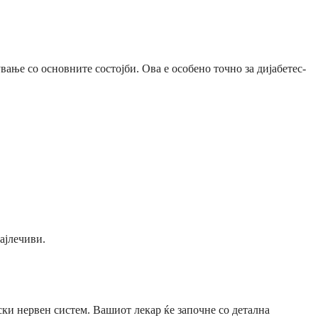
ање со основните состојби. Ова е особено точно за дијабетес-
ајлечиви.
ки нервен систем. Вашиот лекар ќе започне со детална