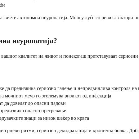
јби
звиете автономна неуропатија. Многу луѓе со ризик-фактори ник
мна неуропатија?
 вашиот квалитет на живот и понекогаш претставуваат сериозни 
е да предизвика сериозно гадење и непредвидлива контрола на 
а мочниот меур го зголемува ризикот од инфекција
т да доведат до опасни падови
предизвика опасно прегревање
дувачките знаци за низок шеќер во крвта
 срцеви ритми, сериозна дехидратација и хронична болка. Добра