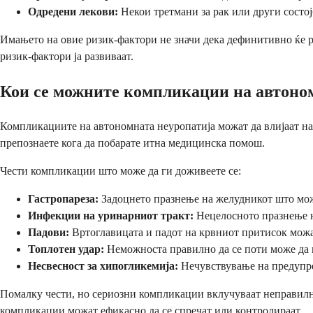
Одредени лекови:
Некои третмани за рак или други состо
Имањето на овие ризик-фактори не значи дека дефинитивно ќе ра
ризик-фактори ја развиваат.
Кои се можните компликации на автоно
Компликациите на автономната неуропатија можат да влијаат на
препознаете кога да побарате итна медицинска помош.
Чести компликации што може да ги доживеете се:
Гастропареза:
Задоцнето празнење на желудникот што мож
Инфекции на уринарниот тракт:
Нецелосното празнење н
Падови:
Вртоглавицата и падот на крвниот притисок можа
Топлотен удар:
Неможноста правилно да се поти може да 
Несвесност за хипогликемија:
Нечувствување на предупре
Помалку чести, но сериозни компликации вклучуваат неправилни
компликации можат ефикасно да се спречат или контролираат.