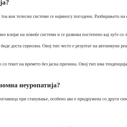
ја?
тоа кои телесни системи се најмногу погодени. Разбирањето на 
чно влијае на повеќе системи и се развива постепено кај луѓе со
 биде доста сериозна. Овој тип често е резултат на автоимуни р
о со текот на времето без јасна причина. Овој тип има тенденциј
ономна неуропатија?
вртоглавица при станување, особено ако е придружена со други 