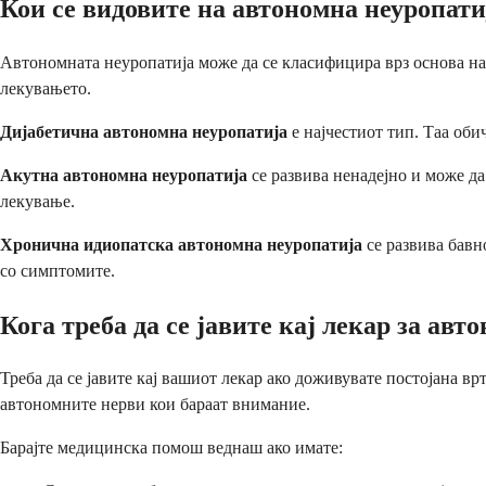
Кои се видовите на автономна неуропати
Автономната неуропатија може да се класифицира врз основа на 
лекувањето.
Дијабетична автономна неуропатија
е најчестиот тип. Таа оби
Акутна автономна неуропатија
се развива ненадејно и може да
лекување.
Хронична идиопатска автономна неуропатија
се развива бавн
со симптомите.
Кога треба да се јавите кај лекар за авт
Треба да се јавите кај вашиот лекар ако доживувате постојана 
автономните нерви кои бараат внимание.
Барајте медицинска помош веднаш ако имате: