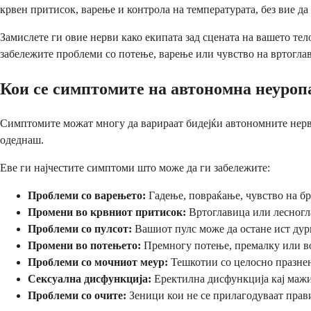
крвен притисок, варење и контрола на температурата, без вие да 
Замислете ги овие нерви како екипата зад сцената на вашето те
забележите проблеми со потење, варење или чувство на вртоглав
Кои се симптомите на автономна неуроп
Симптомите можат многу да варираат бидејќи автономните нерв
одеднаш.
Еве ги најчестите симптоми што може да ги забележите:
Проблеми со варењето:
Гадење, повраќање, чувство на б
Промени во крвниот притисок:
Вртоглавица или лесногла
Проблеми со пулсот:
Вашиот пулс може да остане ист дури
Промени во потењето:
Премногу потење, премалку или в
Проблеми со мочниот меур:
Тешкотии со целосно празнењ
Сексуална дисфункција:
Еректилна дисфункција кај мажи
Проблеми со очите:
Зеници кои не се прилагодуваат прав