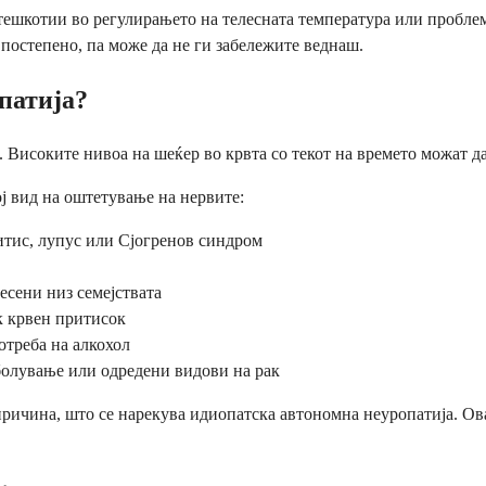
тешкотии во регулирањето на телесната температура или проблем
т постепено, па може да не ги забележите веднаш.
патија?
. Високите нивоа на шеќер во крвта со текот на времето можат д
ој вид на оштетување на нервите:
итис, лупус или Сјогренов синдром
есени низ семејствата
к крвен притисок
треба на алкохол
олување или одредени видови на рак
чина, што се нарекува идиопатска автономна неуропатија. Ова н