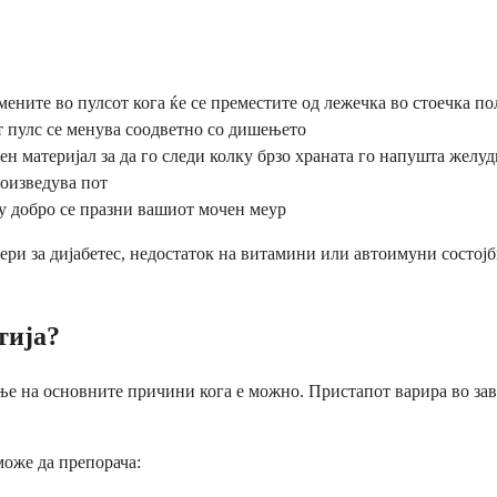
ените во пулсот кога ќе се преместите од лежечка во стоечка п
 пулс се менува соодветно со дишењето
н материјал за да го следи колку брзо храната го напушта желу
роизведува пот
 добро се празни вашиот мочен меур
ери за дијабетес, недостаток на витамини или автоимуни состојб
тија?
е на основните причини кога е можно. Пристапот варира во зави
може да препорача: