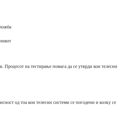
оложба
дникот
и. Процесот на тестирање помага да се утврди кои телесни
сност од тоа кои телесни системи се погодени и колку се