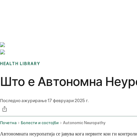
Benchmarks
Stories
FAQ
Sign up / Log in
HEALTH LIBRARY
Што е Автономна Неур
Последно ажурирање
17 февруари 2025 г.
Почетна
Болести и состојби
Autonomic Neuropathy
Автономната неуропатија се јавува кога нервите кои ги контрол