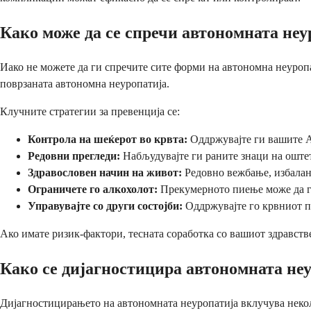
Како може да се спречи автономната неу
Иако не можете да ги спречите сите форми на автономна неуропат
поврзаната автономна неуропатија.
Клучните стратегии за превенција се:
Контрола на шеќерот во крвта:
Оддржувајте ги вашите А
Редовни прегледи:
Набљудувајте ги раните знаци на оште
Здравословен начин на живот:
Редовно вежбање, избалан
Ограничете го алкохолот:
Прекумерното пиење може да ги
Управувајте со други состојби:
Оддржувајте го крвниот п
Ако имате ризик-фактори, тесната соработка со вашиот здравстве
Како се дијагностицира автономната не
Дијагностицирањето на автономната неуропатија вклучува неколк