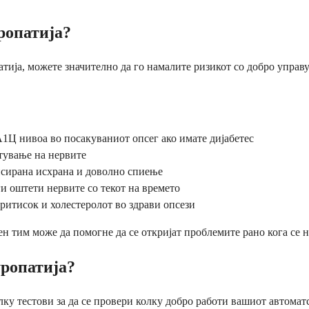
ропатија?
ија, можете значително да го намалите ризикот со добро управув
1Ц нивоа во посакуваниот опсег ако имате дијабетес
тување на нервите
сирана исхрана и доволно спиење
 оштети нервите со текот на времето
ритисок и холестеролот во здрави опсези
н тим може да помогне да се откријат проблемите рано кога се н
уропатија?
у тестови за да се провери колку добро работи вашиот автоматс