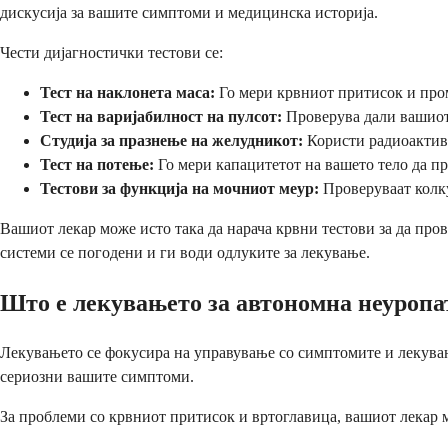
дискусија за вашите симптоми и медицинска историја.
Чести дијагностички тестови се:
Тест на наклонета маса:
Го мери крвниот притисок и пром
Тест на варијабилност на пулсот:
Проверува дали вашиот
Студија за празнење на желудникот:
Користи радиоактиве
Тест на потење:
Го мери капацитетот на вашето тело да п
Тестови за функција на мочниот меур:
Проверуваат колку
Вашиот лекар може исто така да нарача крвни тестови за да пров
системи се погодени и ги води одлуките за лекување.
Што е лекувањето за автономна неуропа
Лекувањето се фокусира на управување со симптомите и лекувањ
сериозни вашите симптоми.
За проблеми со крвниот притисок и вртоглавица, вашиот лекар 