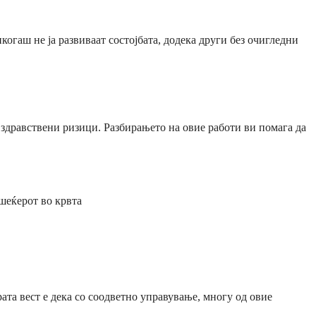
огаш не ја развиваат состојбата, додека други без очигледни
здравствени ризици. Разбирањето на овие работи ви помага да
шеќерот во крвта
та вест е дека со соодветно управување, многу од овие