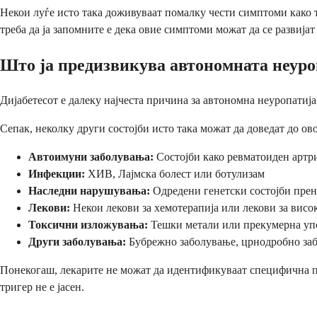
Некои луѓе исто така доживуваат помалку чести симптоми како 
треба да ја запомните е дека овие симптоми можат да се развија
Што ја предизвикува автономната неуро
Дијабетесот е далеку најчеста причина за автономна неуропатија
Сепак, неколку други состојби исто така можат да доведат до ов
Автоимуни заболувања:
Состојби како ревматоиден артр
Инфекции:
ХИВ, Лајмска болест или ботулизам
Наследни нарушувања:
Одредени генетски состојби прен
Лекови:
Некои лекови за хемотерапија или лекови за висо
Токсични изложувања:
Тешки метали или прекумерна упо
Други заболувања:
Бубрежно заболување, црнодробно заб
Понекогаш, лекарите не можат да идентификуваат специфична при
тригер не е јасен.