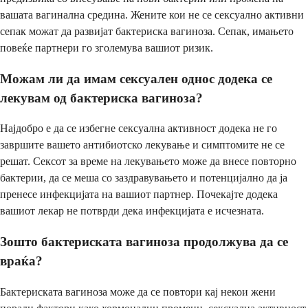
вашата вагинална средина. Жените кои не се сексуално активни
сепак можат да развијат бактериска вагиноза. Сепак, имањето
повеќе партнери го зголемува вашиот ризик.
Можам ли да имам сексуален однос додека се
лекувам од бактериска вагиноза?
Најдобро е да се избегне сексуална активност додека не го
завршите вашето антибиотско лекување и симптомите не се
решат. Сексот за време на лекувањето може да внесе повторно
бактерии, да се меша со заздравувањето и потенцијално да ја
пренесе инфекцијата на вашиот партнер. Почекајте додека
вашиот лекар не потврди дека инфекцијата е исчезната.
Зошто бактериската вагиноза продолжува да се
враќа?
Бактериската вагиноза може да се повтори кај некои жени