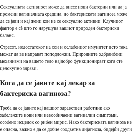
Сексуалната активност може да внесе нови бактерии или да ја
промени вагиналната средина, но бактериската вагиноза може
да се јави и кај жени кои не се сексуално активни. Клучниот
фактор е сè што го нарушува вашиот природен бактериски
баланс.
Стресот, недостатокот на сон и ослабениот имунитет исто така
можат да ве направат поподложни. Природните одбранбени
механизми на вашето тело најдобро функционираат кога сте
целокупно здрави.
Кога да се јавите кај лекар за
бактериска вагиноза?
Треба да се јавите кај вашиот здравствен работник ако
забележите нови или невообичаени вагинални симптоми,
особено исцедок со рибен мирис. Иако бактериската вагиноза не
е опасна, важно е да се добие соодветна дијагноза, бидејќи други