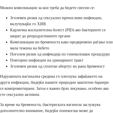
Можни компликации за кои треба да бидете свесни се:
Зголемен ризик од сексуално преносливи инфекции,
вклучувајќи го ХИВ
Карлична воспалителна болест (PID) ако бактериите се
шират до репродуктивните органи
Компликации во бременоста како предвремено раѓање или
мала тежина на бебето
Поголем ризик од инфекција по гинеколошки процедури
Повторни инфекции на уринарниот тракт
Зголемен ризик од спонтан абортус во рана бременост
Нарушената вагинална средина го олеснува зафаќањето на
други инфекции, бидејќи вашите природни заштитни бариери
се компромитирани. Затоа е важно брзо лекување, особено ако
сте сексуално активни.
За време на бременоста, бактериската вагиноза заслужува
дополнително внимание, бидејќи понекогаш може да