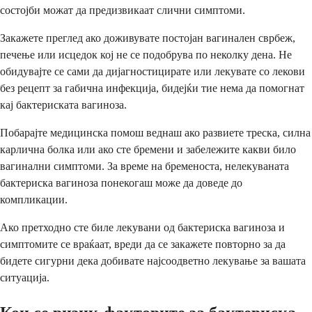
состојби можат да предизвикаат слични симптоми.
Закажете преглед ако доживувате постојан вагинален сврбеж,
печење или исцедок кој не се подобрува по неколку дена. Не
обидувајте се сами да дијагностицирате или лекувате со лекови
без рецепт за габична инфекција, бидејќи тие нема да помогнат
кај бактериската вагиноза.
Побарајте медицинска помош веднаш ако развиете треска, силна
карлична болка или ако сте бремени и забележите какви било
вагинални симптоми. За време на бременоста, нелекуваната
бактериска вагиноза понекогаш може да доведе до
компликации.
Ако претходно сте биле лекувани од бактериска вагиноза и
симптомите се враќаат, вреди да се закажете повторно за да
бидете сигурни дека добивате најсоодветно лекување за вашата
ситуација.