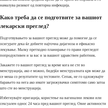
намалува ризикот од повторна инфекција.
Како треба да се подготвите за вашиот
лекарски преглед?
Подготвувањето за вашиот преглед може да помогне да се
осигурате дека ќе добиете најточна дијагноза и ефикасно
лекување. Малку претходно планирање го прави прегледот
попродуктивен и за вас и за вашиот здравствен работник.
Закажете го вашиот преглед за време кога не сте во
менструација, ако е можно, бидејќи менструалната крв може да
се меша со резултатите од тестовите. Сепак, не го одложувајте
барањето на нега ако имате загрижувачки симптоми само затоа
што сте во менструација.
Избегнувајте иригација, користење на вагинални лекови или
сексуален однос 24 часа пред вашиот преглед. Овие активности