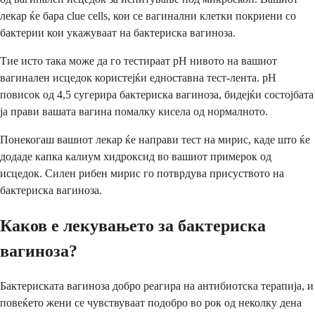
лекар ќе бара clue cells, кои се вагинални клетки покриени со
бактерии кои укажуваат на бактериска вагиноза.
Тие исто така може да го тестираат pH нивото на вашиот
вагинален исцедок користејќи едноставна тест-лента. pH
повисок од 4,5 сугерира бактериска вагиноза, бидејќи состојбата
ја прави вашата вагина помалку кисела од нормалното.
Понекогаш вашиот лекар ќе направи тест на мирис, каде што ќе
додаде капка калиум хидроксид во вашиот примерок од
исцедок. Силен рибен мирис го потврдува присуството на
бактериска вагиноза.
Каков е лекувањето за бактериска
вагиноза?
Бактериската вагиноза добро реагира на антибиотска терапија, и
повеќето жени се чувствуваат подобро во рок од неколку дена