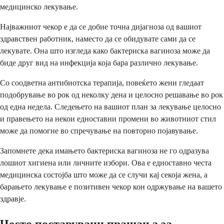
медицинско лекување.
Најважниот чекор е да се добие точна дијагноза од вашиот
здравствен работник, наместо да се обидувате сами да се
лекувате. Она што изгледа како бактериска вагиноза може да
биде друг вид на инфекција која бара различно лекување.
Со соодветна антибиотска терапија, повеќето жени гледаат
подобрување во рок од неколку дена и целосно решавање во рок
од една недела. Следењето на вашиот план за лекување целосно
и правењето на некои едноставни промени во животниот стил
може да помогне во спречување на повторно појавување.
Запомнете дека имањето бактериска вагиноза не го одразува
лошиот хигиена или личните избори. Ова е едноставно честа
медицинска состојба што може да се случи кај секоја жена, а
барањето лекување е позитивен чекор кон одржување на вашето
здравје.
Често поставувани прашања за