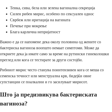
Тенка, сива, бела или зелена вагинална секреција
Силен рибен мирис, особено по сексуален однос
Сврбеж или иритација на вагината
Печење при мокрење
Блага карлична непријатност
Важно е да се напомене дека околу половина од жените со
бактериска вагиноза воопшто немаат симптоми. Може да
откриете дека ја имате само за време на рутински гинеколошки
преглед или кога се тестирате за други состојби.
Рибниот мирис често станува поинтензивен кога се меша со
семенска течност или менструална крв, бидејќи овие
супстанции се поалкални и го засилуваат мирисот.
Што ја предизвикува бактериската
вагиноза?