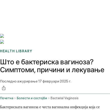
Benchmarks
Stories
FAQ
Sign up / Log in
HEALTH LIBRARY
Што е бактериска вагиноза?
Симптоми, причини и лекување
Последно ажурирање
17 февруари 2025 г.
Почетна
Болести и состојби
Bacterial Vaginosis
Бактериската вагиноза е честа вагинална инфекција која се