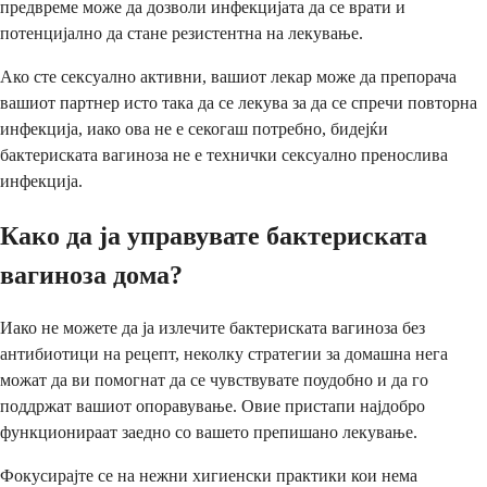
предвреме може да дозволи инфекцијата да се врати и
потенцијално да стане резистентна на лекување.
Ако сте сексуално активни, вашиот лекар може да препорача
вашиот партнер исто така да се лекува за да се спречи повторна
инфекција, иако ова не е секогаш потребно, бидејќи
бактериската вагиноза не е технички сексуално пренослива
инфекција.
Како да ја управувате бактериската
вагиноза дома?
Иако не можете да ја излечите бактериската вагиноза без
антибиотици на рецепт, неколку стратегии за домашна нега
можат да ви помогнат да се чувствувате поудобно и да го
поддржат вашиот опоравување. Овие пристапи најдобро
функционираат заедно со вашето препишано лекување.
Фокусирајте се на нежни хигиенски практики кои нема