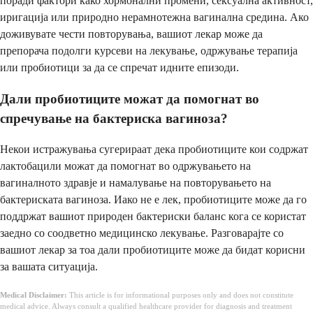
поради фактори како хормонални промени, сексуална активност,
иригација или природно нерамнотежна вагинална средина. Ако
доживувате чести повторувања, вашиот лекар може да
препорача подолги курсеви на лекување, одржување терапија
или пробиотици за да се спречат идните епизоди.
Дали пробиотиците можат да помогнат во
спречување на бактериска вагиноза?
Некои истражувања сугерираат дека пробиотиците кои содржат
лактобацили можат да помогнат во одржувањето на
вагиналното здравје и намалување на повторувањето на
бактериската вагиноза. Иако не е лек, пробиотиците може да го
поддржат вашиот природен бактериски баланс кога се користат
заедно со соодветно медицинско лекување. Разговарајте со
вашиот лекар за тоа дали пробиотиците може да бидат корисни
за вашата ситуација.
Medical Disclaimer:
This article is for informational purposes only and does not constitute
medical advice. Always consult a qualified healthcare provider for diagnosis and treatment