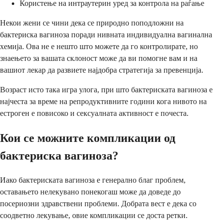
Користење на интраутерин уред за контрола на раѓање
Некои жени се чини дека се природно поподложни на
бактериска вагиноза поради нивната индивидуална вагинална
хемија. Ова не е нешто што можете да го контролирате, но
знаењето за вашата склоност може да ви помогне вам и на
вашиот лекар да развиете најдобра стратегија за превенција.
Возраст исто така игра улога, при што бактериската вагиноза е
најчеста за време на репродуктивните години кога нивото на
естроген е повисоко и сексуалната активност е почеста.
Кои се можните компликации од
бактериска вагиноза?
Иако бактериската вагиноза е генерално благ проблем,
оставањето нелекувано понекогаш може да доведе до
посериозни здравствени проблеми. Добрата вест е дека со
соодветно лекување, овие компликации се доста ретки.