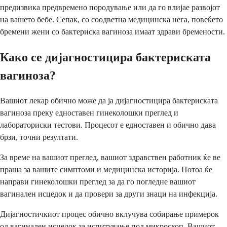
предизвика предвремено породување или да го влијае развојот
на вашето бебе. Сепак, со соодветна медицинска нега, повеќето
бремени жени со бактериска вагиноза имаат здрави бремености.
Како се дијагностицира бактериската
вагиноза?
Вашиот лекар обично може да ја дијагностицира бактериската
вагиноза преку едноставен гинеколошки преглед и
лабораториски тестови. Процесот е едноставен и обично дава
брзи, точни резултати.
За време на вашиот преглед, вашиот здравствен работник ќе ве
праша за вашите симптоми и медицинска историја. Потоа ќе
направи гинеколошки преглед за да го погледне вашиот
вагинален исцедок и да провери за други знаци на инфекција.
Дијагностичкиот процес обично вклучува собирање примерок
од вагинален исцедок за испитување под микроскоп. Вашиот