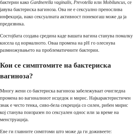
бактерии како
Gardnerella vaginalis
,
Prevotella
или
Mobiluncus
, се
јавува бактериска вагиноза. Ова не е сексуално пренослива
инфекција, иако сексуалната активност понекогаш може да ја
предизвика.
Состојбата создава средина каде вашата вагина станува помалку
кисела од нормалното. Оваа промена на pH го олеснува
размножувањето на проблематичните бактерии.
Кои се симптомите на бактериска
вагиноза?
Многу жени со бактериска вагиноза забележуваат очигледна
промена во вагиналниот исцедок и мирис. Најкарактеристичен
знак е често тенка, сиво-бела секреција со силен, рибен мирис
кој станува поизразен по сексуален однос или за време на
менструација.
Еве ги главните симптоми што може да ги доживеете: