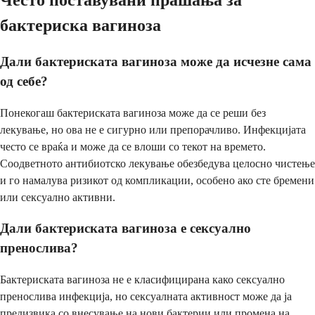
бактериска вагиноза
Дали бактериската вагиноза може да исчезне сама
од себе?
Понекогаш бактериската вагиноза може да се реши без
лекување, но ова не е сигурно или препорачливо. Инфекцијата
често се враќа и може да се влоши со текот на времето.
Соодветното антибиотско лекување обезбедува целосно чистење
и го намалува ризикот од компликации, особено ако сте бремени
или сексуално активни.
Дали бактериската вагиноза е сексуално
пренослива?
Бактериската вагиноза не е класифицирана како сексуално
пренослива инфекција, но сексуалната активност може да ја
предизвика со внесување на нови бактерии или промена на