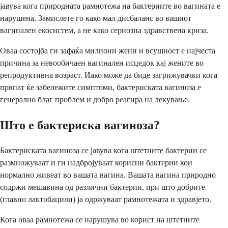
јавува кога природната рамнотежа на бактериите во вагината е
нарушена. Замислете го како мал дисбаланс во вашиот
вагинален екосистем, а не како сериозна здравствена криза.
Оваа состојба ги зафаќа милиони жени и всушност е најчеста
причина за невообичаен вагинален исцедок кај жените во
репродуктивна возраст. Иако може да биде загрижувачки кога
првпат ќе забележите симптоми, бактериската вагиноза е
генерално благ проблем и добро реагира на лекување.
Што е бактериска вагиноза?
Бактериската вагиноза се јавува кога штетните бактерии се
размножуваат и ги надбројуваат корисни бактерии кои
нормално живеат во вашата вагина. Вашата вагина природно
содржи мешавина од различни бактерии, при што добрите
(главно лактобацили) ја одржуваат рамнотежата и здравјето.
Кога оваа рамнотежа се нарушува во корист на штетните