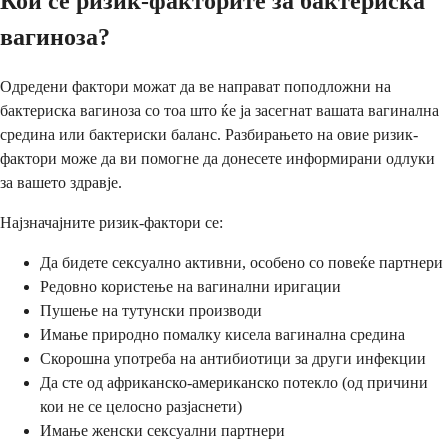
Кои се ризик-факторите за бактериска
вагиноза?
Одредени фактори можат да ве направат поподложни на
бактериска вагиноза со тоа што ќе ја засегнат вашата вагинална
средина или бактериски баланс. Разбирањето на овие ризик-
фактори може да ви помогне да донесете информирани одлуки
за вашето здравје.
Најзначајните ризик-фактори се:
Да бидете сексуално активни, особено со повеќе партнери
Редовно користење на вагинални иригации
Пушење на тутунски производи
Имање природно помалку кисела вагинална средина
Скорошна употреба на антибиотици за други инфекции
Да сте од африканско-американско потекло (од причини
кои не се целосно разјаснети)
Имање женски сексуални партнери