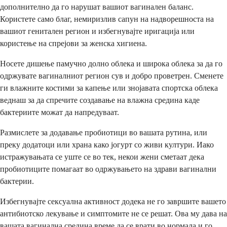
дополнително да го нарушат вашиот вагинален баланс.
Користете само благ, немиризлив сапун на надворешноста на
вашиот генитален регион и избегнувајте иригација или
користење на спрејови за женска хигиена.
Носете дишење памучно долно облека и широка облека за да го
одржувате вагиналниот регион сув и добро проветрен. Сменете
ги влажните костими за капење или знојавата спортска облека
веднаш за да спречите создавање на влажна средина каде
бактериите можат да напредуваат.
Размислете за додавање пробиотици во вашата рутина, или
преку додатоци или храна како јогурт со живи култури. Иако
истражувањата се уште се во тек, некои жени сметаат дека
пробиотиците помагаат во одржувањето на здрави вагинални
бактерии.
Избегнувајте сексуална активност додека не го завршите вашето
антибиотско лекување и симптомите не се решат. Ова му дава на
вашата вагинална средина време да се врати во нормала и го