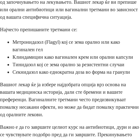
од започнувањето на лекувањето. Вашиот лекар ќе ви препише
или орални антибиотици или вагинални третмани во зависност
од вашата специфична ситуација.
Најчесто препишаните третмани се:
Метронидазол (Flagyl) кој се зема орално или како
вагинален гел
Клиндамицин како вагинален крем или орални капсули
Тинидазол кој се зема орално за резистентни случаи
Секнидазол како еднократна доза во форма на гранули
Вашиот лекар ќе ја избере најдобрата опција врз основа на
вашата медицинска историја, дали сте бремени и вашите
преференци. Вагиналните третмани често предизвикуваат
помалку несакани ефекти, но може да бидат помалку практични
од оралните лекови.
Важно е да го завршите целиот курс на антибиотици, дури и ако
се чувствувате подобро пред да ги завршите. Прекинувањето