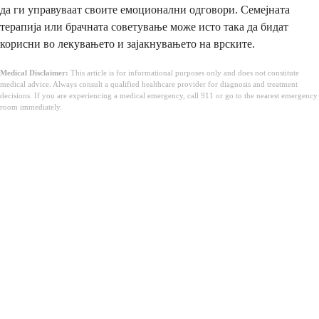
да ги управуваат своите емоционални одговори. Семејната
терапија или брачната советување може исто така да бидат
корисни во лекувањето и зајакнувањето на врските.
Medical Disclaimer:
This article is for informational purposes only and does not constitute
medical advice. Always consult a qualified healthcare provider for diagnosis and treatment
decisions. If you are experiencing a medical emergency, call 911 or go to the nearest emergency
room immediately.