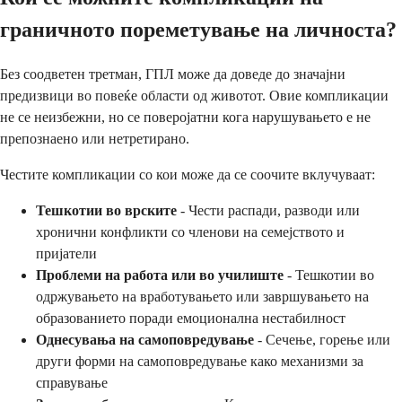
граничното пореметување на личноста?
Без соодветен третман, ГПЛ може да доведе до значајни
предизвици во повеќе области од животот. Овие компликации
не се неизбежни, но се поверојатни кога нарушувањето е не
препознаено или нетретирано.
Честите компликации со кои може да се соочите вклучуваат:
Тешкотии во врските
- Чести распади, разводи или
хронични конфликти со членови на семејството и
пријатели
Проблеми на работа или во училиште
- Тешкотии во
одржувањето на вработувањето или завршувањето на
образованието поради емоционална нестабилност
Однесувања на самоповредување
- Сечење, горење или
други форми на самоповредување како механизми за
справување