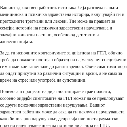
Вашиот здравствен работник исто така ќе ја разгледа вашата
медицинска и психичка здравствена историја, вклучувајќи ги и
претходните третмани или лекови. Тие може да прашаат за
семејна историја на психички здравствени нарушувања и
значајни животни настани, особено од детството и
адолесценцијата.
За да ги исполните критериумите за дијагноза на ГПЛ, обично
треба да покажете постојан образец на најмалку пет специфични
симптоми кои започнале до раната зрелост. Овие симптоми мора
да бидат присутни во различни ситуации и врски, а не само за
време на стрес или употреба на супстанции.
Понекогаш процесот на дијагностицирање трае подолго,
особено бидејќи симптомите на ГПЛ можат да се преклопуваат
со други психички здравствени нарушувања. Вашиот
здравствен работник може да сака да ги исклучи нарушувањата
како биполарно нарушување, депресија или пост-трауматско
стресно нарушување пред да потврди дијагноза на ГПЛ.