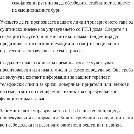
секојдневни рутини за да обезбедите стабилност за време
на емоционалните бури
Учењето да ги препознаете вашите лични тригери е исто така од
суштинско значење за управувањето со ГПЛ дома. Следете ги
ситуациите, луѓето или мислите кои имаат тенденција да
предизвикаат интензивни емоции и развијте специфични
стратегии за справување за секој тригер.
Создадете план за кризи за времиња кога се чувствувате
преоптоварени или имате мисли за самоповредување. Ова треба
да вклучува контакт информации за вашиот терапевт,
телефонски линии за кризи, доверливи пријатели или членови
на семејството и специфични техники за справување кои
функционираат за вас.
Запомнете дека управувањето со ГПЛ е постепен процес, а
повлекувањата се нормални. Бидете трпеливи и сочувствителни
кон себе додека ги развивате овие нови вештини и навики.