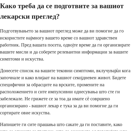
Како треба да се подготвите за вашиот
лекарски преглед?
Подготвувањето за вашиот преглед може да ви помогне да го
искористите најмногу вашето време со вашиот здравствен
работник. Пред вашата посета, одвојте време да ги организирате
вашите мисли и да соберете релевантни информации за вашите
симптоми и искуства.
Донесете список на вашите тековни симптоми, вклучувајќи кога
започнале и како влијаат на вашиот секојдневен живот. Бидете
специфични за обрасците на врските, промените на
расположението и сите импулсивни однесувања што сте ги
забележале. Не грижете се за тоа да имате сè совршено
организирано - вашиот лекар е тука за да ви помогне да ги
сортирате овие искуства.
Напишете ги сите прашања што сакате да ги поставите, како