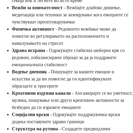
секоја ноќ и легнете во исто време
Вежби за внимателност
- Вежбајте длабоко дишење,
медитација или техники за заземјување кога емоциите се
чувствуваат преоптоварувачки
Физичка активност
- Редовното вежбање може да
помогне во регулирањето на расположението и
намалувањето на стресот
Здрава исхрана
- Одржувајте стабилна шеќерна крв со
редовни, избалансирани оброци за да ја поддржите
емоционалната стабилност
Водење дневник
- Пишувајте за вашите емоции и
искуства за да ви помогне да ги идентификувате
обрасците и тригерите
Креативни издувни канали
- Ангажирајте се во уметност,
музика, пишување или други креативни активности за
безбедно да ги изразите емоциите
Социјални врски
- Одржувајте поддржувачки врски
додека поставувате здрави граници
Структура на рутина
- Создадете предвидливи