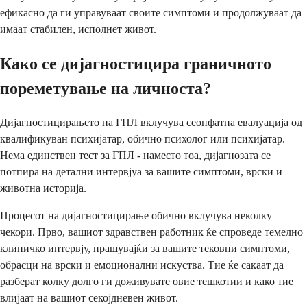
ефикасно да ги управуваат своите симптоми и продолжуваат да
имаат стабилен, исполнет живот.
Како се дијагностицира граничното
пореметување на личноста?
Дијагностицирањето на ГПЛ вклучува сеопфатна евалуација од
квалификуван психијатар, обично психолог или психијатар.
Нема единствен тест за ГПЛ - наместо тоа, дијагнозата се
потпира на детални интервјуа за вашите симптоми, врски и
животна историја.
Процесот на дијагностицирање обично вклучува неколку
чекори. Прво, вашиот здравствен работник ќе спроведе темелно
клиничко интервју, прашувајќи за вашите тековни симптоми,
обрасци на врски и емоционални искуства. Тие ќе сакаат да
разберат колку долго ги доживувате овие тешкотии и како тие
влијаат на вашиот секојдневен живот.