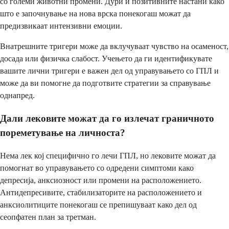
со големи животни промени. Дури и позитивните настани како
што е започнување на нова врска понекогаш можат да
предизвикаат интензивни емоции.
Внатрешните тригери може да вклучуваат чувство на осаменост,
досада или физичка слабост. Учењето да ги идентификувате
вашите лични тригери е важен дел од управувањето со ГПЛ и
може да ви помогне да подготвите стратегии за справување
однапред.
Дали лековите можат да го излечат граничното
пореметување на личноста?
Нема лек кој специфично го лечи ГПЛ, но лековите можат да
помогнат во управувањето со одредени симптоми како
депресија, анксиозност или промени на расположението.
Антидепресивите, стабилизаторите на расположението и
анксиолитиците понекогаш се препишуваат како дел од
сеопфатен план за третман.