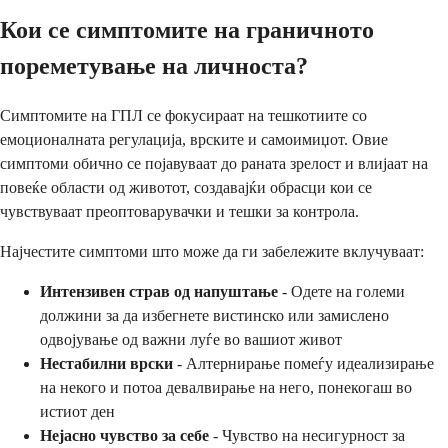
Кои се симптомите на граничното
пореметување на личноста?
Симптомите на ГПЛ се фокусираат на тешкотиите со
емоционалната регулација, врските и самоимиџот. Овие
симптоми обично се појавуваат до раната зрелост и влијаат на
повеќе области од животот, создавајќи обрасци кои се
чувствуваат преоптоварувачки и тешки за контрола.
Најчестите симптоми што може да ги забележите вклучуваат:
Интензивен страв од напуштање
- Одете на големи
должини за да избегнете вистинско или замислено
одвојување од важни луѓе во вашиот живот
Нестабилни врски
- Алтернирање помеѓу идеализирање
на некого и потоа девалвирање на него, понекогаш во
истиот ден
Нејасно чувство за себе
- Чувство на несигурност за