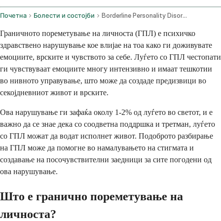
Почетна
Болести и состојби
Borderline Personality Disorder
Граничното пореметување на личноста (ГПЛ) е психичко
здравствено нарушување кое влијае на тоа како ги доживувате
емоциите, врските и чувството за себе. Луѓето со ГПЛ честопати
ги чувствуваат емоциите многу интензивно и имаат тешкотии
во нивното управување, што може да создаде предизвици во
секојдневниот живот и врските.
Ова нарушување ги зафаќа околу 1-2% од луѓето во светот, и е
важно да се знае дека со соодветна поддршка и третман, луѓето
со ГПЛ можат да водат исполнет живот. Подоброто разбирање
на ГПЛ може да помогне во намалувањето на стигмата и
создавање на посочувствителни заедници за сите погодени од
ова нарушување.
Што е гранично пореметување на
личноста?