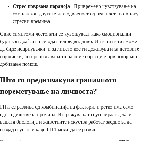
Стрес-поврзана параноја
- Привремено чувствување на
сомнеж кон другите или одвоеност од реалноста во многу
стресни времиња
Овие симптоми честопати се чувствуваат како емоционални
бури кои доаѓаат и си одат непредвидливо. Интензитетот може
да биде исцрпувачки, и за лицето кое ги доживува и за неговите
најблиски, но препознавањето на овие обрасци е прв чекор кон
добивање помош.
Што го предизвикува граничното
пореметување на личноста?
ГПЛ се развива од комбинација на фактори, и ретко има само
една единствена причина. Истражувањата сугерираат дека и
вашата биологија и животните искуства работат заедно за да
создадат услови каде ГПЛ може да се развие.