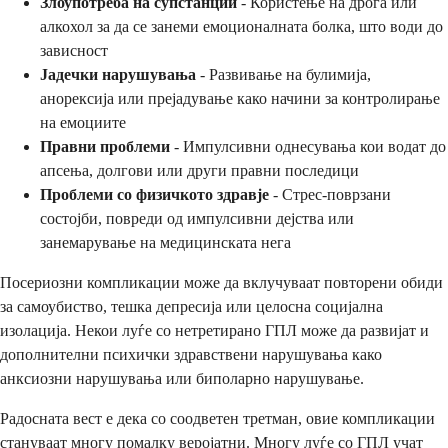
Злоупотреба на супстанции
- Користење на дрога или
алкохол за да се занеми емоционалната болка, што води до
зависност
Јадечки нарушувања
- Развивање на булимија,
анорексија или прејадување како начини за контролирање
на емоциите
Правни проблеми
- Импулсивни однесувања кои водат до
апсења, долгови или други правни последици
Проблеми со физичкото здравје
- Стрес-поврзани
состојби, повреди од импулсивни дејства или
занемарување на медицинската нега
Посериозни компликации може да вклучуваат повторени обиди
за самоубиство, тешка депресија или целосна социјална
изолација. Некои луѓе со нетретирано ГПЛ може да развијат и
дополнителни психички здравствени нарушувања како
анксиозни нарушувања или биполарно нарушување.
Радосната вест е дека со соодветен третман, овие компликации
стануваат многу помалку веројатни. Многу луѓе со ГПЛ учат