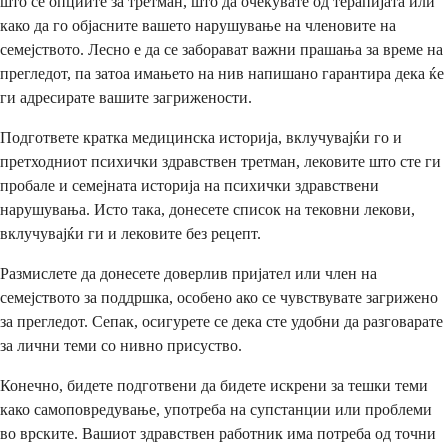
што се опциите за третман, што да очекувате од терапијата или
како да го објасните вашето нарушување на членовите на
семејството. Лесно е да се заборават важни прашања за време на
прегледот, па затоа имањето на нив напишано гарантира дека ќе
ги адресирате вашите загрижености.
Подгответе кратка медицинска историја, вклучувајќи го и
претходниот психички здравствен третман, лековите што сте ги
пробале и семејната историја на психички здравствени
нарушувања. Исто така, донесете список на тековни лекови,
вклучувајќи ги и лековите без рецепт.
Размислете да донесете доверлив пријател или член на
семејството за поддршка, особено ако се чувствувате загрижено
за прегледот. Сепак, осигурете се дека сте удобни да разговарате
за лични теми со нивно присуство.
Конечно, бидете подготвени да бидете искрени за тешки теми
како самоповредување, употреба на супстанции или проблеми
во врските. Вашиот здравствен работник има потреба од точни