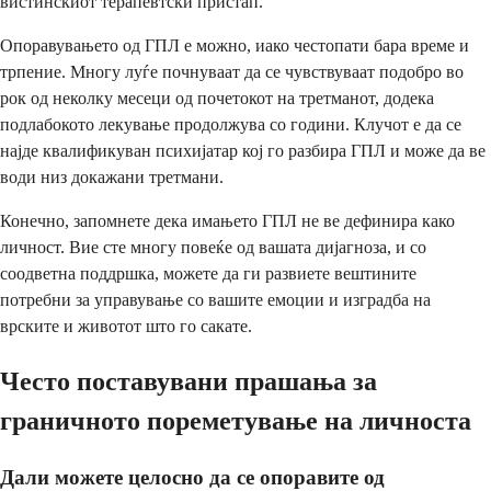
вистинскиот терапевтски пристап.
Опоравувањето од ГПЛ е можно, иако честопати бара време и
трпение. Многу луѓе почнуваат да се чувствуваат подобро во
рок од неколку месеци од почетокот на третманот, додека
подлабокото лекување продолжува со години. Клучот е да се
најде квалификуван психијатар кој го разбира ГПЛ и може да ве
води низ докажани третмани.
Конечно, запомнете дека имањето ГПЛ не ве дефинира како
личност. Вие сте многу повеќе од вашата дијагноза, и со
соодветна поддршка, можете да ги развиете вештините
потребни за управување со вашите емоции и изградба на
врските и животот што го сакате.
Често поставувани прашања за
граничното пореметување на личноста
Дали можете целосно да се опоравите од