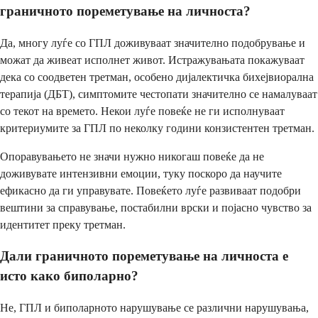
граничното пореметување на личноста?
Да, многу луѓе со ГПЛ доживуваат значително подобрување и
можат да живеат исполнет живот. Истражувањата покажуваат
дека со соодветен третман, особено дијалектичка бихејвиорална
терапија (ДБТ), симптомите честопати значително се намалуваат
со текот на времето. Некои луѓе повеќе не ги исполнуваат
критериумите за ГПЛ по неколку години конзистентен третман.
Опоравувањето не значи нужно никогаш повеќе да не
доживувате интензивни емоции, туку поскоро да научите
ефикасно да ги управувате. Повеќето луѓе развиваат подобри
вештини за справување, постабилни врски и појасно чувство за
идентитет преку третман.
Дали граничното пореметување на личноста е
исто како биполарно?
Не, ГПЛ и биполарното нарушување се различни нарушувања,