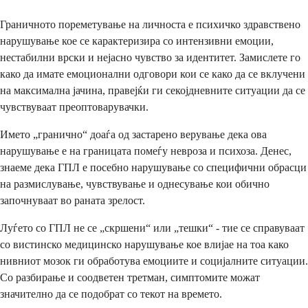
Граничното пореметување на личноста е психичко здравствено
нарушување кое се карактеризира со интензивни емоции,
нестабилни врски и нејасно чувство за идентитет. Замислете го
како да имате емоционални одговори кои се како да се вклучени
на максимална јачина, правејќи ги секојдневните ситуации да се
чувствуваат преоптоварувачки.
Името „гранично“ доаѓа од застарено верување дека ова
нарушување е на границата помеѓу невроза и психоза. Денес,
знаеме дека ГПЛ е посебно нарушување со специфични обрасци
на размислување, чувствување и однесување кои обично
започнуваат во раната зрелост.
Луѓето со ГПЛ не се „скршени“ или „тешки“ - тие се справуваат
со вистинско медицинско нарушување кое влијае на тоа како
нивниот мозок ги обработува емоциите и социјалните ситуации.
Со разбирање и соодветен третман, симптомите можат
значително да се подобрат со текот на времето.