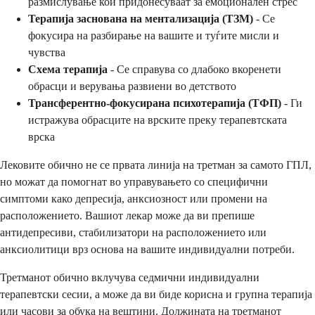
размислување кои придонесуваат за емоционален стрес
Терапија заснована на ментализација (ТЗМ)
- Се
фокусира на разбирање на вашите и туѓите мисли и
чувства
Схема терапија
- Се справува со длабоко вкоренети
обрасци и верувања развиени во детството
Трансферентно-фокусирана психотерапија (ТФП)
- Ги
истражува обрасците на врските преку терапевтската
врска
Лековите обично не се првата линија на третман за самото ГПЛ,
но можат да помогнат во управувањето со специфични
симптоми како депресија, анксиозност или промени на
расположението. Вашиот лекар може да ви препише
антидепресиви, стабилизатори на расположението или
анксиолитици врз основа на вашите индивидуални потреби.
Третманот обично вклучува седмични индивидуални
терапевтски сесии, а може да ви биде корисна и групна терапија
или часови за обука на вештини. Должината на третманот