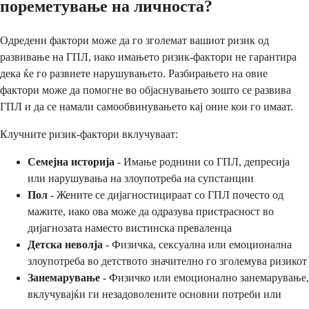
пореметување на личноста?
Одредени фактори може да го зголемат вашиот ризик од
развивање на ГПЛ, иако имањето ризик-фактори не гарантира
дека ќе го развиете нарушувањето. Разбирањето на овие
фактори може да помогне во објаснувањето зошто се развива
ГПЛ и да се намали самообвинувањето кај оние кои го имаат.
Клучните ризик-фактори вклучуваат:
Семејна историја
- Имање роднини со ГПЛ, депресија
или нарушувања на злоупотреба на супстанции
Пол
- Жените се дијагностицираат со ГПЛ почесто од
мажите, иако ова може да одразува пристрасност во
дијагнозата наместо вистинска преваленца
Детска неволја
- Физичка, сексуална или емоционална
злоупотреба во детството значително го зголемува ризикот
Занемарување
- Физичко или емоционално занемарување,
вклучувајќи ги незадоволените основни потреби или