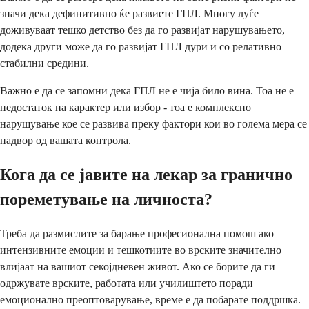
значи дека дефинитивно ќе развиете ГПЛ. Многу луѓе
доживуваат тешко детство без да го развијат нарушувањето,
додека други може да го развијат ГПЛ дури и со релативно
стабилни средини.
Важно е да се запомни дека ГПЛ не е чија било вина. Тоа не е
недостаток на карактер или избор - тоа е комплексно
нарушување кое се развива преку фактори кои во голема мера се
надвор од вашата контрола.
Кога да се јавите на лекар за гранично
пореметување на личноста?
Треба да размислите за барање професионална помош ако
интензивните емоции и тешкотиите во врските значително
влијаат на вашиот секојдневен живот. Ако се борите да ги
одржувате врските, работата или училиштето поради
емоционално преоптоварување, време е да побарате поддршка.