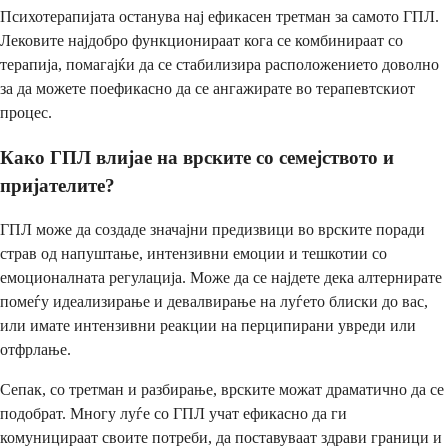
Психотерапијата останува нај ефикасен третман за самото ГПЛ.
Лековите најдобро функционираат кога се комбинираат со
терапија, помагајќи да се стабилизира расположението доволно
за да можете поефикасно да се ангажирате во терапевтскиот
процес.
Како ГПЛ влијае на врските со семејството и
пријателите?
ГПЛ може да создаде значајни предизвици во врските поради
страв од напуштање, интензивни емоции и тешкотии со
емоционалната регулација. Може да се најдете дека алтернирате
помеѓу идеализирање и девалвирање на луѓето блиски до вас,
или имате интензивни реакции на перципирани увреди или
отфрлање.
Сепак, со третман и разбирање, врските можат драматично да се
подобрат. Многу луѓе со ГПЛ учат ефикасно да ги
комуницираат своите потреби, да поставуваат здрави граници и