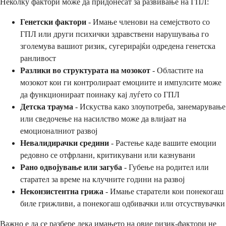
Неколку фактори може да придонесат за развивање на ГПЛ:
Генетски фактори
- Имање членови на семејството со
ГПЛ или други психички здравствени нарушувања го
зголемува вашиот ризик, сугерирајќи одредена генетска
ранливост
Разлики во структурата на мозокот
- Областите на
мозокот кои ги контролираат емоциите и импулсите може
да функционираат поинаку кај луѓето со ГПЛ
Детска траума
- Искуства како злоупотреба, занемарување
или сведочење на насилство може да влијаат на
емоционалниот развој
Невалидирачки средини
- Растење каде вашите емоции
редовно се отфрлани, критикувани или казнувани
Рано одвојување или загуба
- Губење на родител или
старател за време на клучните години на развој
Неконзистентна грижа
- Имање старатели кои понекогаш
биле грижливи, а понекогаш одбивачки или отсуствувачки
Важно е да се разбере дека имањето на овие ризик-фактори не