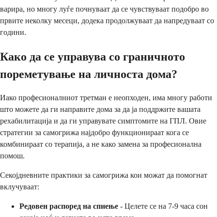
варира, но многу луѓе почнуваат да се чувствуваат подобро во
првите неколку месеци, додека продолжуваат да напредуваат со
години.
Како да се управува со граничното
пореметување на личноста дома?
Иако професионалниот третман е неопходен, има многу работи
што можете да ги направите дома за да ја поддржите вашата
рехабилитација и да ги управувате симптомите на ГПЛ. Овие
стратегии за самогрижа најдобро функционираат кога се
комбинираат со терапија, а не како замена за професионална
помош.
Секојдневните практики за самогрижа кои можат да помогнат
вклучуваат:
Редовен распоред на спиење
- Целете се на 7-9 часа сон