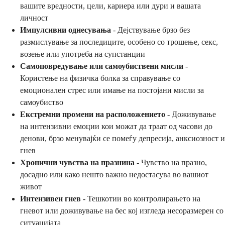
вашите вредности, цели, кариера или дури и вашата
личност
Импулсивни однесувања
- Дејствување брзо без
размислување за последиците, особено со трошење, секс,
возење или употреба на супстанции
Самоповредување или самоубиствени мисли
-
Користење на физичка болка за справување со
емоционален стрес или имање на постојани мисли за
самоубиство
Екстремни промени на расположението
- Доживување
на интензивни емоции кои можат да траат од часови до
денови, брзо менувајќи се помеѓу депресија, анксиозност и
гнев
Хронични чувства на празнина
- Чувство на празно,
досадно или како нешто важно недостасува во вашиот
живот
Интензивен гнев
- Тешкотии во контролирањето на
гневот или доживување на бес кој изгледа несоразмерен со
ситуацијата