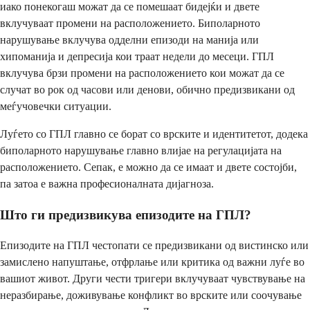
иако понекогаш можат да се помешаат бидејќи и двете
вклучуваат промени на расположението. Биполарното
нарушување вклучува одделни епизоди на манија или
хипоманија и депресија кои траат недели до месеци. ГПЛ
вклучува брзи промени на расположението кои можат да се
случат во рок од часови или денови, обично предизвикани од
меѓучовечки ситуации.
Луѓето со ГПЛ главно се борат со врските и идентитетот, додека
биполарното нарушување главно влијае на регулацијата на
расположението. Сепак, е можно да се имаат и двете состојби,
па затоа е важна професионалната дијагноза.
Што ги предизвикува епизодите на ГПЛ?
Епизодите на ГПЛ честопати се предизвикани од вистинско или
замислено напуштање, отфрлање или критика од важни луѓе во
вашиот живот. Други чести тригери вклучуваат чувствување на
неразбирање, доживување конфликт во врските или соочување