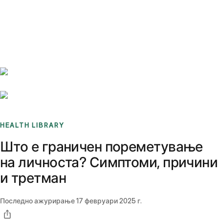
Benchmarks
Stories
FAQ
Sign up / Log in
HEALTH LIBRARY
Што е граничен пореметување
на личноста? Симптоми, причини
и третман
Последно ажурирање
17 февруари 2025 г.