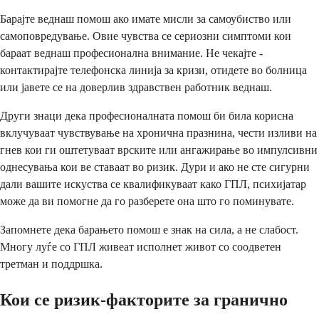
Барајте веднаш помош ако имате мисли за самоубиство или
самоповредување. Овие чувства се сериозни симптоми кои
бараат веднаш професионална внимание. Не чекајте -
контактирајте телефонска линија за кризи, отидете во болница
или јавете се на доверлив здравствен работник веднаш.
Други знаци дека професионалната помош би била корисна
вклучуваат чувствување на хронична празнина, чести изливи на
гнев кои ги оштетуваат врските или ангажирање во импулсивни
однесувања кои ве ставаат во ризик. Дури и ако не сте сигурни
дали вашите искуства се квалификуваат како ГПЛ, психијатар
може да ви помогне да го разберете она што го поминувате.
Запомнете дека барањето помош е знак на сила, а не слабост.
Многу луѓе со ГПЛ живеат исполнет живот со соодветен
третман и поддршка.
Кои се ризик-факторите за гранично