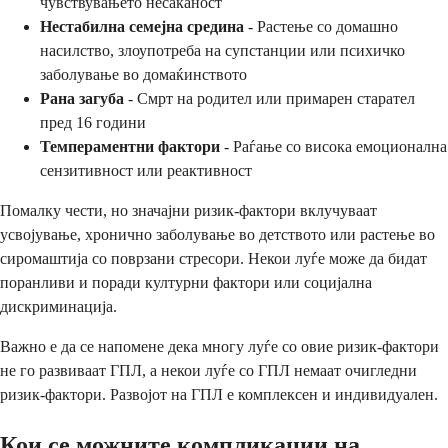
чувствувањето несаканост
Нестабилна семејна средина
- Растење со домашно
насилство, злоупотреба на супстанции или психичко
заболување во домаќинството
Рана загуба
- Смрт на родител или примарен старател
пред 16 години
Темпераментни фактори
- Раѓање со висока емоционална
сензитивност или реактивност
Помалку чести, но значајни ризик-фактори вклучуваат
усвојување, хронично заболување во детството или растење во
сиромаштија со поврзани стресори. Некои луѓе може да бидат
поранливи и поради културни фактори или социјална
дискриминација.
Важно е да се напомене дека многу луѓе со овие ризик-фактори
не го развиваат ГПЛ, а некои луѓе со ГПЛ немаат очигледни
ризик-фактори. Развојот на ГПЛ е комплексен и индивидуален.
Кои се можните компликации на