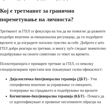
Кој е третманот за гранично
пореметување на личноста?
Третманот за ГПЛ се фокусира на тоа да ви помогне да развиете
подобри вештини за емоционална регулација, да ги подобрите
врските и да изградите посилно чувство за себе. Доброто е што
ГПЛ добро реагира на третман, и многу луѓе гледаат значително
подобрување на своите симптоми со текот на времето.
Психотерапијата е примарен третман за ГПЛ, со неколку
специјализирани пристапи кои покажуваат силна ефикасност:
Дијалектичка бихејвиорална терапија (ДБТ)
- Учи
специфични вештини за управување со емоциите,
толерирање на страдањето и подобрување на врските
Когнитивно-бихејвиорална терапија (КБТ)
- Помага да
се идентификуваат и променат негативните обрасци на