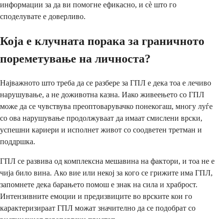
информации за да ви помогне ефикасно, и сè што го
споделувате е доверливо.
Која е клучната порака за граничното
пореметување на личноста?
Најважното што треба да се разбере за ГПЛ е дека тоа е лечиво
нарушување, а не доживотна казна. Иако живеењето со ГПЛ
може да се чувствува преоптоварувачко понекогаш, многу луѓе
со ова нарушување продолжуваат да имаат смислени врски,
успешни кариери и исполнет живот со соодветен третман и
поддршка.
ГПЛ се развива од комплексна мешавина на фактори, и тоа не е
чија било вина. Ако вие или некој за кого се грижите има ГПЛ,
запомнете дека барањето помош е знак на сила и храброст.
Интензивните емоции и предизвиците во врските кои го
карактеризираат ГПЛ можат значително да се подобрат со