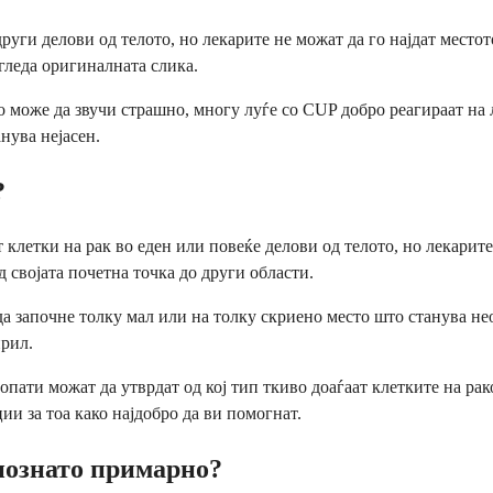
уги делови од телото, но лекарите не можат да го најдат местот
гледа оригиналната слика.
ето може да звучи страшно, многу луѓе со CUP добро реагираат 
нува нејасен.
?
 клетки на рак во еден или повеќе делови од телото, но лекарит
д својата почетна точка до други области.
а започне толку мал или на толку скриено место што станува не
ирил.
стопати можат да утврдат од кој тип ткиво доаѓаат клетките на р
 за тоа како најдобро да ви помогнат.
познато примарно?