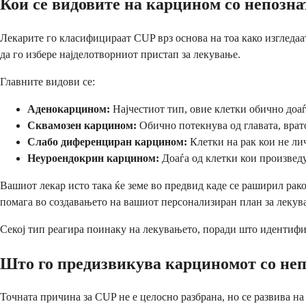
Кои се видовите на карцином со непозн
Лекарите го класифицираат CUP врз основа на тоа како изгледаа
да го избере најделотворниот пристап за лекување.
Главните видови се:
Аденокарцином:
Најчестиот тип, овие клетки обично доаѓ
Сквамозен карцином:
Обично потекнува од главата, врат
Слабо диференциран карцином:
Клетки на рак кои не ли
Неуроендокрин карцином:
Доаѓа од клетки кои произведу
Вашиот лекар исто така ќе земе во предвид каде се раширил рак
помага во создавањето на вашиот персонализиран план за лекув
Секој тип реагира поинаку на лекувањето, поради што идентифи
Што го предизвикува карциномот со не
Точната причина за CUP не е целосно разбрана, но се развива н