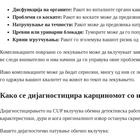
Дисфункција на органите:
Ракот во виталните органи как
Проблеми со коските:
Ракот во коските може да предизви
Натрупување на течности:
Ракот може да предизвика нат
Цревни или уринарни блокади:
Туморите може да го поп
Крвни згрутчувања:
Ракот го зголемува вашиот ризик од 
Компликациите поврзани со лекувањето може да вклучуваат зам
ве следи внимателно и има начини да ги управува овие проблем
Иако компликациите може да бидат сериозни, многу од нив се ле
го одржува вашиот квалитет на живот во текот на лекувањето.
Како се дијагностицира карциномот со 
Дијагностицирањето на CUP вклучува обемна детективска работа 
карактеристики, дури и кога оригиналниот извор останува скрие
Вашето дијагностичко патување обично вклучува: