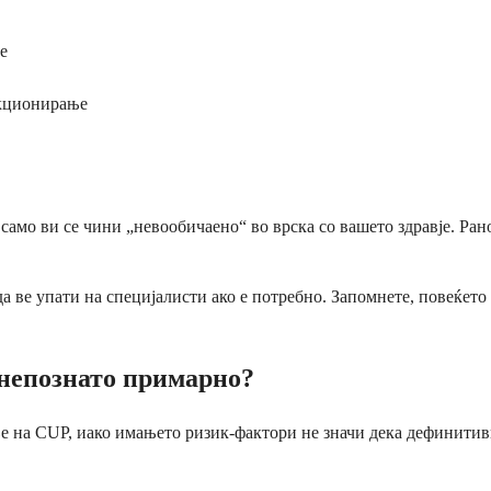
е
нкционирање
 само ви се чини „невообичаено“ во врска со вашето здравје. Ра
ве упати на специјалисти ако е потребно. Запомнете, повеќето 
 непознато примарно?
е на CUP, иако имањето ризик-фактори не значи дека дефинитивн