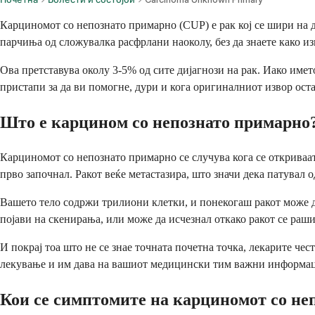
Карциномот со непознато примарно (CUP) е рак кој се шири на др
парчиња од сложувалка расфрлани наоколу, без да знаете како из
Ова претставува околу 3-5% од сите дијагнози на рак. Иако им
пристапи за да ви помогне, дури и кога оригиналниот извор оста
Што е карцином со непознато примарно
Карциномот со непознато примарно се случува кога се откриваат
прво започнал. Ракот веќе метастазира, што значи дека патувал о
Вашето тело содржи трилиони клетки, и понекогаш ракот може д
појави на скенирања, или може да исчезнал откако ракот се раш
И покрај тоа што не се знае точната почетна точка, лекарите че
лекување и им дава на вашиот медицински тим важни информации
Кои се симптомите на карциномот со не