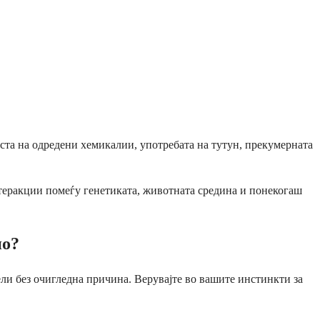
носта на одредени хемикалии, употребата на тутун, прекумерната
интеракции помеѓу генетиката, животната средина и понекогаш
но?
дели без очигледна причина. Верувајте во вашите инстинкти за