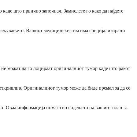
о каде што првично започнал. Замислете го како да најдете
на лекувањето. Вашиот медицински тим има специјализирани
е не можат да го лоцираат оригиналниот тумор каде што ракот
откривлив. Оригиналниот тумор може да биде премал за да се
акот. Оваа информација помага во водењето на вашиот план за