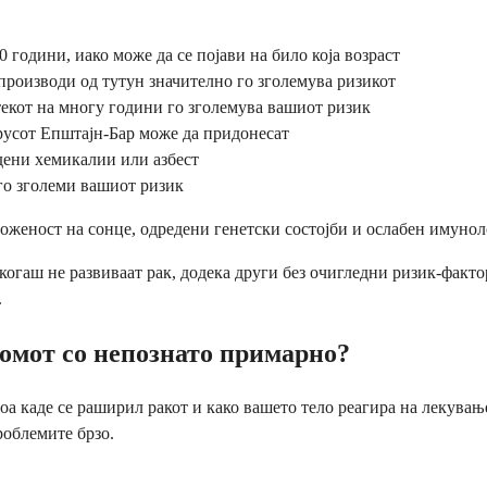
 години, иако може да се појави на било која возраст
роизводи од тутун значително го зголемува ризикот
екот на многу години го зголемува вашиот ризик
русот Епштајн-Бар може да придонесат
дени хемикалии или азбест
го зголеми вашиот ризик
женост на сонце, одредени генетски состојби и ослабен имунол
когаш не развиваат рак, додека други без очигледни ризик-факто
.
омот со непознато примарно?
оа каде се раширил ракот и како вашето тело реагира на лекува
роблемите брзо.