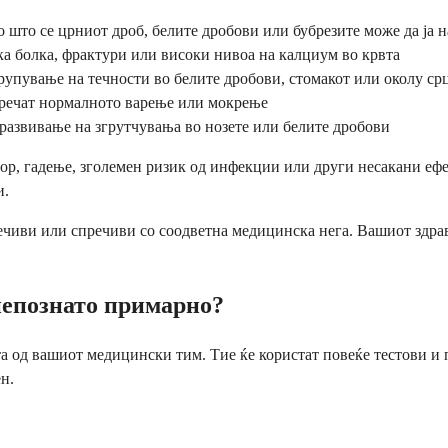
о што се црниот дроб, белите дробови или бубрезите може да ја
ка болка, фрактури или високи нивоа на калциум во крвта
рупување на течности во белите дробови, стомакот или околу ср
речат нормалното варење или мокрење
развивање на згрутчувања во нозете или белите дробови
ор, гадење, зголемен ризик од инфекции или други несакани еф
и.
чиви или спречиви со соодветна медицинска нега. Вашиот здравс
непознато примарно?
од вашиот медицински тим. Тие ќе користат повеќе тестови и пр
н.