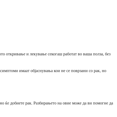
ното откривање и лекување секогаш работат во ваша полза, без
симптоми имаат објаснувања кои не се поврзани со рак, но
о ќе добиете рак. Разбирањето на овие може да ви помогне да