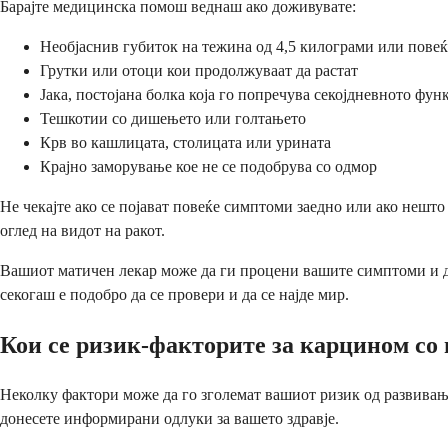
Барајте медицинска помош веднаш ако доживувате:
Необјаснив губиток на тежина од 4,5 килограми или повеќ
Грутки или отоци кои продолжуваат да растат
Јака, постојана болка која го попречува секојдневното фу
Тешкотии со дишењето или голтањето
Крв во кашлицата, столицата или урината
Крајно заморување кое не се подобрува со одмор
Не чекајте ако се појават повеќе симптоми заедно или ако нешто
оглед на видот на ракот.
Вашиот матичен лекар може да ги процени вашите симптоми и да 
секогаш е подобро да се провери и да се најде мир.
Кои се ризик-факторите за карцином со
Неколку фактори може да го зголемат вашиот ризик од развивањ
донесете информирани одлуки за вашето здравје.