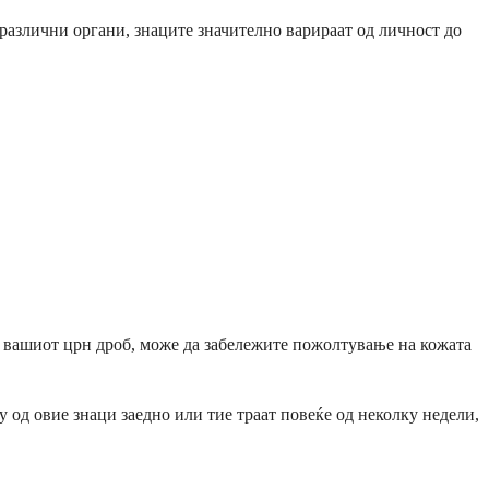
 различни органи, знаците значително варираат од личност до
и вашиот црн дроб, може да забележите пожолтување на кожата
 од овие знаци заедно или тие траат повеќе од неколку недели,