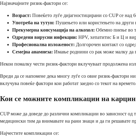
Најзначајните ризик-фактори се:
Возраст:
Повеќето луѓе дијагностицирани со CUP се над 60
Употреба на тутун:
Пушењето или користењето на други п
Прекумерна консумација на алкохол:
Обемно пиење во т
Одредени вирусни инфекции:
HPV, хепатитис Б и Ц и ви
Професионална изложеност:
Долгорочен контакт со одре
Семејна анамнеза:
Имање роднини со рак може малку да 
Некои помалку чести ризик-фактори вклучуваат продолжена изло
Вреди да се напомене дека многу луѓе со овие ризик-фактори ни
вклучува повеќе фактори кои работат заедно со текот на времето
Кои се можните компликации на карцин
CUP може да доведе до различни компликации во зависност од т
медицински тим да внимавате на рани знаци и да ги решавате п
Најчестите компликации се: