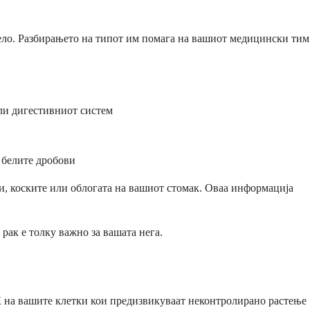
 тело. Разбирањето на типот им помага на вашиот медицински тим
или дигестивниот систем
 белите дробови
ви, коските или облогата на вашиот стомак. Оваа информација
ак е толку важно за вашата нега.
НК на вашите клетки кои предизвикуваат неконтролирано растење