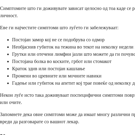
Симптомите што ги доживувате зависат целосно од тоа каде се р
личност.
Еве ги најчестите симптоми што луѓето ги забележуваат:
Постојан замор кој не се подобрува со одмор
Необјаснив губиток на тежина во текот на неколку недели
Грутки или отечени лимфни јазли што можете да ги почувс
Постојана болка во коските, грбот или стомакот
Краток здив или постојан кашлање
Промени во цревните или мочните навики
Гадење или губиток на апетит кој трае повеќе од неколку 
Некои луѓе исто така доживуваат поспецифични симптоми поврзан
или очите.
Запомнете дека овие симптоми може да имаат многу различни при
вреди да разговарате со вашиот лекар.