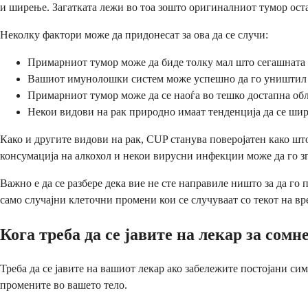
и ширење. Загатката лежи во тоа зошто оригиналниот тумор ост
Неколку фактори може да придонесат за ова да се случи:
Примарниот тумор може да биде толку мал што сегашната 
Вашиот имунолошки систем може успешно да го уништил о
Примарниот тумор може да се наоѓа во тешко достапна обл
Некои видови на рак природно имаат тенденција да се шир
Како и другите видови на рак, CUP станува поверојатен како што
консумација на алкохол и некои вирусни инфекции може да го з
Важно е да се разбере дека вие не сте направиле ништо за да г
само случајни клеточни промени кои се случуваат со текот на вр
Кога треба да се јавите на лекар за со
Треба да се јавите на вашиот лекар ако забележите постојани си
промените во вашето тело.