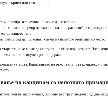
анува скриен или неоткривлив.
технологија за снимање не може да го открие
ригиналниот тумор откако клетките на ракот веќе се рашириле
аст од вашето тело
ат рано пред да пораснат големи на нивното оригинално место
 стареете, иако може да се појави на било која возраст. Изложе
големат вашиот вкупен ризик од рак.
о предизвикате ова. Развивањето на ракот вклучува комплексни 
емето.
мневање на карцином со непознато примар
мптоми кои ве загрижуваат, особено ако траат подолго од две не