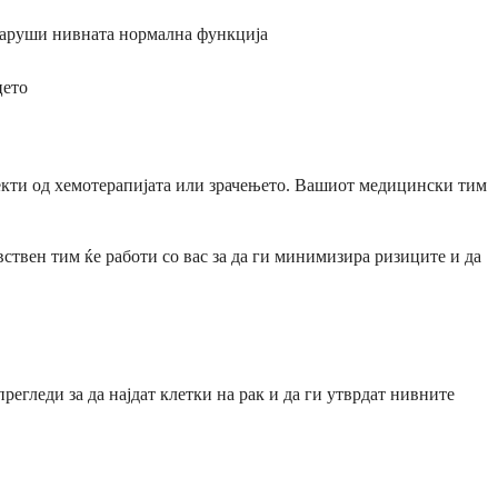
 наруши нивната нормална функција
цето
екти од хемотерапијата или зрачењето. Вашиот медицински тим
твен тим ќе работи со вас за да ги минимизира ризиците и да
егледи за да најдат клетки на рак и да ги утврдат нивните