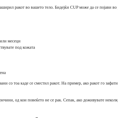
аширил ракот во вашето тело. Бидејќи CUP може да се појави во
 или месеци
твувате под кожата
дена
и со тоа каде се сместил ракот. На пример, ако ракот го зафат
чини, од кои повеќето не се рак. Сепак, ако доживувате неколку