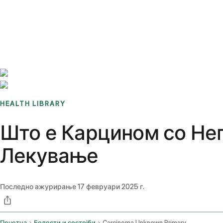
Benchmarks
Stories
FAQ
Sign up / Log in
HEALTH LIBRARY
Што е Карцином со Не
Лекување
Последно ажурирање
17 февруари 2025 г.
Почетна
Болести и состојби
Carcinoma Unknown Primary