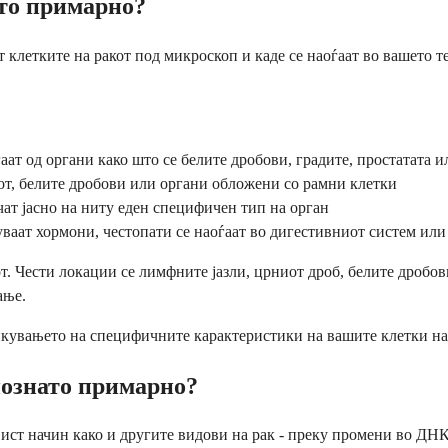
ато примарно?
т клетките на ракот под микроскоп и каде се наоѓаат во вашето
аат од органи како што се белите дробови, градите, простатата 
от, белите дробови или органи обложени со рамни клетки
чат јасно на ниту еден специфичен тип на орган
ваат хормони, честопати се наоѓаат во дигестивниот систем или
от. Чести локации се лимфните јазли, црниот дроб, белите дробо
ање.
кувањето на специфичните карактеристики на вашите клетки на р
познато примарно?
а ист начин како и другите видови на рак - преку промени во Д