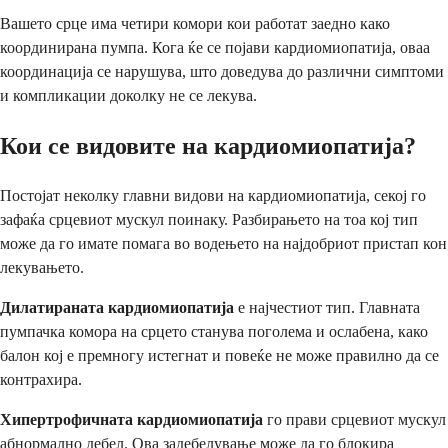
Вашето срце има четири комори кои работат заедно како
координирана пумпа. Кога ќе се појави кардиомиопатија, оваа
координација се нарушува, што доведува до различни симптоми
и компликации доколку не се лекува.
Кои се видовите на кардиомиопатија?
Постојат неколку главни видови на кардиомиопатија, секој го
зафаќа срцевиот мускул поинаку. Разбирањето на тоа кој тип
може да го имате помага во водењето на најдобриот пристап кон
лекувањето.
Дилатираната кардиомиопатија
е најчестиот тип. Главната
пумпачка комора на срцето станува поголема и ослабена, како
балон кој е премногу истегнат и повеќе не може правилно да се
контрахира.
Хипертрофичната кардиомиопатија
го прави срцевиот мускул
абнормално дебел. Ова задебелување може да го блокира