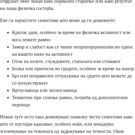
отфрлаат овие знаци како нормално стареење или како резултат
на лоша физичка состојба.
Еве ги најчестите симптоми што може да ги доживеете:
Краток здив, особено за време на физичка активност или
кога лежите рамно
Замор и слабост кои се чинат непропорционални во однос
на вашето ниво на активност
Оток на нозете, глуждовите, стапалата или стомакот
Болка или притисок во градите, особено за време на напор
Брз или неправилен отчукување на срцето што можете да
го почувствувате
Вртоглавица или лесноглавица
Тешкотии при спиење рамно, потреба од дополнителни
перници
Некои луѓе исто така доживуваат помалку чести симптоми како
што се постојан кашлање, особено ноќе, или ненадејно
зголемување на тежината од задржување на течности. Овие