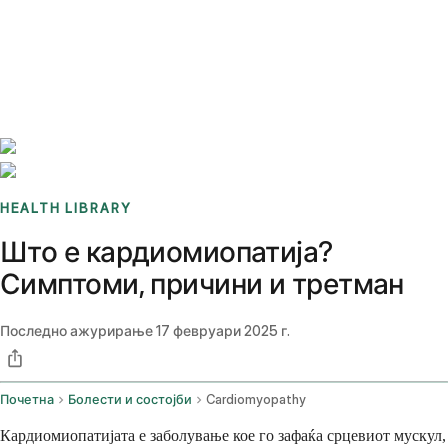
Benchmarks
Stories
FAQ
Sign up / Log in
HEALTH LIBRARY
Што е кардиомиопатија?
Симптоми, причини и третман
Последно ажурирање
17 февруари 2025 г.
Почетна
Болести и состојби
Cardiomyopathy
Кардиомиопатијата е заболување кое го зафаќа срцевиот мускул,