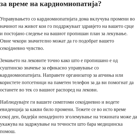
за време на кардиомиопатија?
Управувањето со кардиомиопатијата дома вклучува промени во
начинот на живот кои го поддржуваат здравјето на вашето срце
и постојано следење на вашиот пропишан план за лекување.
Овие чекори значително можат да го подобрат вашето
секојдневно чувство.
Земањето на лековите точно како што е пропишано е од
суштинско значење за ефикасно управување со
кардиомиопатијата. Направете организатор за апчиња или
користете потсетници на паметен телефон за да ви помогнат да
останете во тек со вашиот распоред на лекови.
Наблюдувајте ги вашите симптоми секојдневно и водете
евиденција за какви било промени. Тежете се во исто време
секој ден, бидејќи ненадејното зголемување на тежината може да
укажува на задржување на течности што бара медицинска
помош.