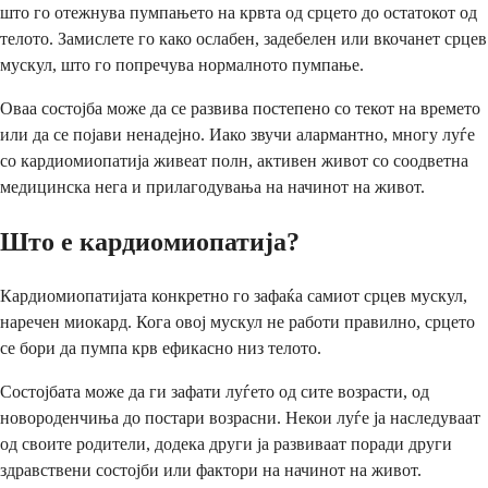
што го отежнува пумпањето на крвта од срцето до остатокот од
телото. Замислете го како ослабен, задебелен или вкочанет срцев
мускул, што го попречува нормалното пумпање.
Оваа состојба може да се развива постепено со текот на времето
или да се појави ненадејно. Иако звучи алармантно, многу луѓе
со кардиомиопатија живеат полн, активен живот со соодветна
медицинска нега и прилагодувања на начинот на живот.
Што е кардиомиопатија?
Кардиомиопатијата конкретно го зафаќа самиот срцев мускул,
наречен миокард. Кога овој мускул не работи правилно, срцето
се бори да пумпа крв ефикасно низ телото.
Состојбата може да ги зафати луѓето од сите возрасти, од
новороденчиња до постари возрасни. Некои луѓе ја наследуваат
од своите родители, додека други ја развиваат поради други
здравствени состојби или фактори на начинот на живот.