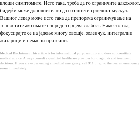
влоши симптомите. Исто така, треба да го ограничите алкохолот,
бидејќи може дополнително да го оштети срцевиот мускул.
Вашиот лекар може исто така да препорача ограничување на
течностите ако имате напредна срцева слабост. Наместо тоа,
фокусирајте се на јадење многу овошје, зеленчук, интегрални
житарици и немасни протеини.
Medical Disclaimer:
This article is for informational purposes only and does not constitute
medical advice. Always consult a qualified healthcare provider for diagnosis and treatment
decisions. If you are experiencing a medical emergency, call 911 or go to the nearest emergency
room immediately.