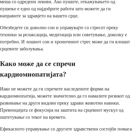
меша со одредени лекови. Ако пушите, откажувањето од
пушење е едно од најдобрите работи што можете да ги
направите за здравјето на вашето срце.
Обезбедете си доволно сон и управувајте со стресот преку
техники за релаксација, медитација или советување, доколку е
потребно. И лошиот сон и хроничниот стрес може да ги влошат
срцевите заболувања.
Како може да се спречи
кардиомиопатијата?
Иако не можете да ги спречите наследените форми на
кардиомиопатија, можете значително да го намалите ризикот од
развивање на други видови преку здрави животни навики.
Превенцијата се фокусира на заштита на срцевиот мускул од
оштетување со текот на времето.
Ефикасното управување со другите здравствени состојби помага