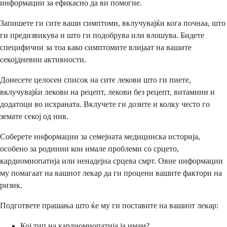
информации за ефикасно да ви помогне.
Запишете ги сите ваши симптоми, вклучувајќи кога почнаа, што
ги предизвикува и што ги подобрува или влошува. Бидете
специфични за тоа како симптомите влијаат на вашите
секојдневни активности.
Донесете целосен список на сите лекови што ги пиете,
вклучувајќи лекови на рецепт, лекови без рецепт, витамини и
додатоци во исхраната. Вклучете ги дозите и колку често го
земате секој од нив.
Соберете информации за семејната медицинска историја,
особено за роднини кои имале проблеми со срцето,
кардиомиопатија или ненадејна срцева смрт. Овие информации
му помагаат на вашиот лекар да ги процени вашите фактори на
ризик.
Подгответе прашања што ќе му ги поставите на вашиот лекар:
Кој тип на кардиомиопатија ја имам?