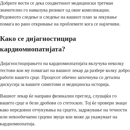
Добрите вести се дека соодветниот медицински третман
значително го намалува ризикот од овие компликации.
Редовното следење и следење на вашиот план за лекување
помага во рано откривање на проблемите кога се најлечиви.
Како се дијагностицира
кардиомиопатијата?
Дијагностицирањето на кардиомиопатијата вклучува неколку
тестови кои му помагаат на вашиот лекар да разбере колку добро
работи вашето срце. Процесот обично започнува со детална
дискусија за вашите симптоми и медицинска историја.
Вашиот лекар ќе направи физикални преглед, слушајќи го
вашето срце и бели дробови со стетоскоп. Тој ќе провери знаци
како нередовни отчукувања на срцето, задржување на течности
или невообичаени срцеви звуци кои може да укажуваат на
кардиомиопатија.