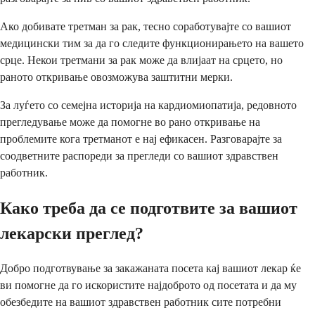
Ако добивате третман за рак, тесно соработувајте со вашиот
медицински тим за да го следите функционирањето на вашето
срце. Некои третмани за рак може да влијаат на срцето, но
раното откривање овозможува заштитни мерки.
За луѓето со семејна историја на кардиомиопатија, редовното
прегледување може да помогне во рано откривање на
проблемите кога третманот е нај ефикасен. Разговарајте за
соодветните распореди за прегледи со вашиот здравствен
работник.
Како треба да се подготвите за вашиот
лекарски преглед?
Добро подготвување за закажаната посета кај вашиот лекар ќе
ви помогне да го искористите најдоброто од посетата и да му
обезбедите на вашиот здравствен работник сите потребни