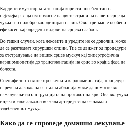
Кардиостимулаторната терапија користи посебен тип на
пејсмејкер за да им помогне на двете страни на вашето срце да
чукаат во подобро координиран начин. Овој третман е особено
ефикасен кај одредени видови на срцева слабост.
Во тешки случаи, кога лековите и уредите не се доволни, може
да се разгледаат хируршки опции. Тие се движат од процедури
за отстранување на вишок срцев мускул кај хипертрофична
кардиомиопатија до трансплантација на срце во крајна фаза на
болеста.
Специфично за хипертрофичната кардиомиопатија, процедура
наречена алкохолна септална аблација може да помогне во
намалување на опструкцијата на протокот на крв. Ова вклучува
инјектирање алкохол во мала артерија за да се намали
задебелениот мускул.
Како да се спроведе домашно лекување