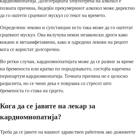
кардиомиопатија. Долготрајната злоупотреба на алкохол е
позната причина, бидејќи прекумерниот алкохол може директно
да го оштети срцевиот мускул со текот на времето.
Определени лекови и супстанции исто така може да го оштетат
срцевиот мускул. Ова вклучува некои незаконски дроги како
кокаин и метаамфетамини, како и одредени лекови на рецепт
кога се користат долгорочно.
Во ретки случаи, кардиомиопатијата може да се развие за време
на бременоста или кратко по породувањето, состојба наречена
перипартум кардиомиопатија. Точната причина не е целосно
разјаснета, но се чини дека е поврзана со стресот што
бременоста го става на срцето.
Кога да се јавите на лекар за
кардиомиопатија?
Треба да се јавите на вашиот здравствен работник ако доживеете