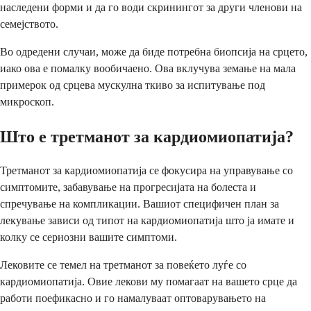
наследени форми и да го води скринингот за други членови на
семејството.
Во одредени случаи, може да биде потребна биопсија на срцето,
иако ова е помалку вообичаено. Ова вклучува земање на мала
примерок од срцева мускулна ткиво за испитување под
микроскоп.
Што е третманот за кардиомиопатија?
Третманот за кардиомиопатија се фокусира на управување со
симптомите, забавување на прогресијата на болеста и
спречување на компликации. Вашиот специфичен план за
лекување зависи од типот на кардиомиопатија што ја имате и
колку се сериозни вашите симптоми.
Лековите се темел на третманот за повеќето луѓе со
кардиомиопатија. Овие лекови му помагаат на вашето срце да
работи поефикасно и го намалуваат оптоварувањето на