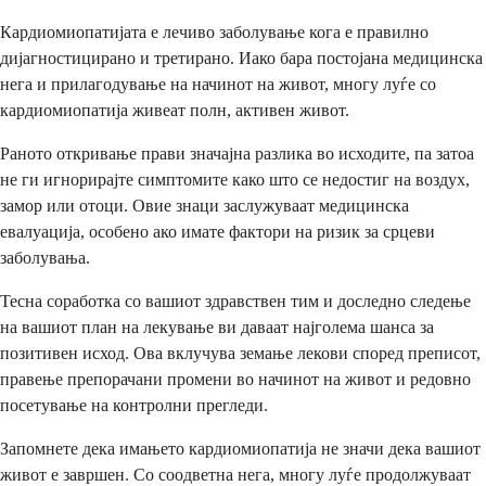
Кардиомиопатијата е лечиво заболување кога е правилно
дијагностицирано и третирано. Иако бара постојана медицинска
нега и прилагодување на начинот на живот, многу луѓе со
кардиомиопатија живеат полн, активен живот.
Раното откривање прави значајна разлика во исходите, па затоа
не ги игнорирајте симптомите како што се недостиг на воздух,
замор или отоци. Овие знаци заслужуваат медицинска
евалуација, особено ако имате фактори на ризик за срцеви
заболувања.
Тесна соработка со вашиот здравствен тим и доследно следење
на вашиот план на лекување ви даваат најголема шанса за
позитивен исход. Ова вклучува земање лекови според преписот,
правење препорачани промени во начинот на живот и редовно
посетување на контролни прегледи.
Запомнете дека имањето кардиомиопатија не значи дека вашиот
живот е завршен. Со соодветна нега, многу луѓе продолжуваат