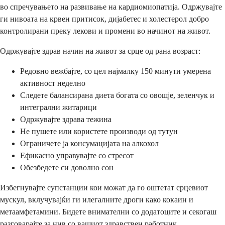
во спречувањето на развивање на кардиомиопатија. Одржувајте
ги нивоата на крвен притисок, дијабетес и холестерол добро
контролирани преку лекови и промени во начинот на живот.
Одржувајте здрав начин на живот за срце од рана возраст:
Редовно вежбајте, со цел најмалку 150 минути умерена
активност неделно
Следете балансирана диета богата со овошје, зеленчук и
интегрални житарици
Одржувајте здрава тежина
Не пушете или користете производи од тутун
Ограничете ја консумацијата на алкохол
Ефикасно управувајте со стресот
Обезбедете си доволно сон
Избегнувајте супстанции кои можат да го оштетат срцевиот
мускул, вклучувајќи ги илегалните дроги како кокаин и
метаамфетамини. Бидете внимателни со додатоците и секогаш
разговарајте за нив со вашиот здравствен работник.