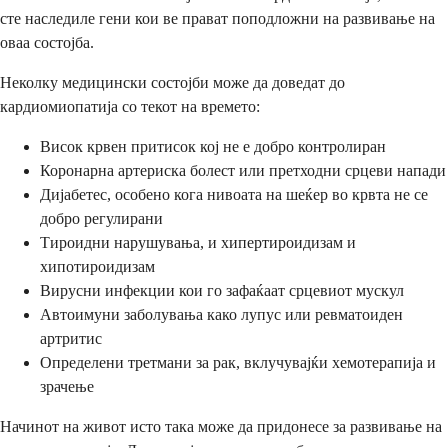
сте наследиле гени кои ве прават поподложни на развивање на
оваа состојба.
Неколку медицински состојби може да доведат до
кардиомиопатија со текот на времето:
Висок крвен притисок кој не е добро контролиран
Коронарна артериска болест или претходни срцеви напади
Дијабетес, особено кога нивоата на шеќер во крвта не се
добро регулирани
Тироидни нарушувања, и хипертироидизам и
хипотироидизам
Вирусни инфекции кои го зафаќаат срцевиот мускул
Автоимуни заболувања како лупус или ревматоиден
артритис
Определени третмани за рак, вклучувајќи хемотерапија и
зрачење
Начинот на живот исто така може да придонесе за развивање на