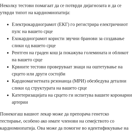
Неколку тестови помагаат да се потврди дијагнозата и да се
утврди типот на кардиомиопатија:
Електрокардиограмот (ЕКГ) го регистрира електричниот
пулс на вашето срце
Ехокардиограмот користи звучни бранови за создавање
слики од вашето срце
Рентген на граден кош ја покажува големината и обликот
на вашето срце
Крвните тестови проверуваат знаци на оштетување на
срцето или други состојби
Кардиомагнетната резонанца (МРИ) обезбедува детални
слики од структурата на вашето срце
Катетеризацијата на срцето ги испитува вашите коронарни
артерии
Понекогаш вашиот лекар може да препорача генетско
тестирање, особено ако имате членови на семејството со
кардиомиопатија. Ова може да помогне во идентификување на