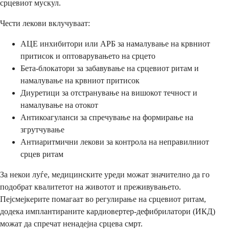
срцевиот мускул.
Чести лекови вклучуваат:
АЦЕ инхибитори или АРБ за намалување на крвниот
притисок и оптоварувањето на срцето
Бета-блокатори за забавување на срцевиот ритам и
намалување на крвниот притисок
Диуретици за отстранување на вишокот течност и
намалување на отокот
Антикоагуланси за спречување на формирање на
згрутчување
Антиаритмични лекови за контрола на неправилниот
срцев ритам
За некои луѓе, медицинските уреди можат значително да го
подобрат квалитетот на животот и преживувањето.
Пејсмејкерите помагаат во регулирање на срцевиот ритам,
додека имплантираните кардиовертер-дефибрилатори (ИКД)
можат да спречат ненадејна срцева смрт.