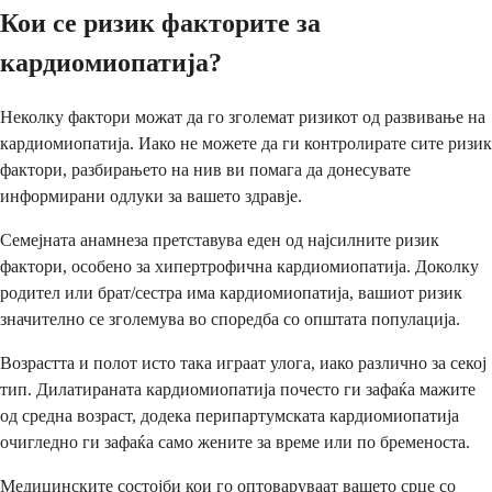
Кои се ризик факторите за
кардиомиопатија?
Неколку фактори можат да го зголемат ризикот од развивање на
кардиомиопатија. Иако не можете да ги контролирате сите ризик
фактори, разбирањето на нив ви помага да донесувате
информирани одлуки за вашето здравје.
Семејната анамнеза претставува еден од најсилните ризик
фактори, особено за хипертрофична кардиомиопатија. Доколку
родител или брат/сестра има кардиомиопатија, вашиот ризик
значително се зголемува во споредба со општата популација.
Возрастта и полот исто така играат улога, иако различно за секој
тип. Дилатираната кардиомиопатија почесто ги зафаќа мажите
од средна возраст, додека перипартумската кардиомиопатија
очигледно ги зафаќа само жените за време или по бременоста.
Медицинските состојби кои го оптоваруваат вашето срце со