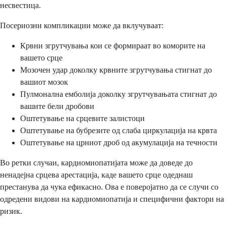
несвестица.
Посериозни компликации може да вклучуваат:
Крвни згрутчувања кои се формираат во коморите на
вашето срце
Мозочен удар доколку крвните згрутчувања стигнат до
вашиот мозок
Пулмонална емболија доколку згрутчувањата стигнат до
вашите бели дробови
Оштетување на срцевите залистоци
Оштетување на бубрезите од слаба циркулација на крвта
Оштетување на црниот дроб од акумулација на течности
Во ретки случаи, кардиомиопатијата може да доведе до
ненадејна срцева арестација, каде вашето срце одеднаш
престанува да чука ефикасно. Ова е поверојатно да се случи со
одредени видови на кардиомиопатија и специфични фактори на
ризик.