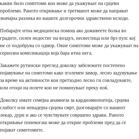
какви било симптоми кои може да укажуваат на срцеви
проблеми. Раното откривање и третманот може да направат
значајна разлика во вашите долгорочни здравствени исходи.
Побарајте итна медицинска помош ако доживеете болка во
градите, силен недостиг на воздух, несвестица или брз пулс кој
не се подобрува со одмор. Овие симптоми може да укажуваат на
сериозна компликација која бара итна нега.
Закажете рутински преглед доколку забележите постепено
појавување на симптоми како зголемен замор, лесно задувување
за време на активности кои претходно лесно ги совладувавте,
или отоци на нозете кои не поминуваат преку ноќ.
Доколку имате семејна анамнеза за кардиомиопатија, срцева
слабост или ненадејна срцева смрт, разговарајте со вашиот
лекар, дури и ако се чувствувате совршено здрави. Раното
откривање понекогаш може да открие проблеми пред да се
појават симптомите.