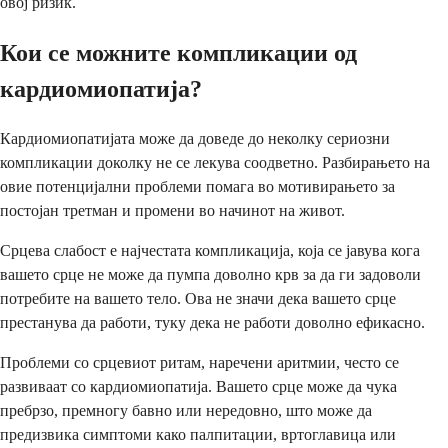
овој ризик.
Кои се можните компликации од
кардиомиопатија?
Кардиомиопатијата може да доведе до неколку сериозни
компликации доколку не се лекува соодветно. Разбирањето на
овие потенцијални проблеми помага во мотивирањето за
постојан третман и промени во начинот на живот.
Срцева слабост е најчестата компликација, која се јавува кога
вашето срце не може да пумпа доволно крв за да ги задоволи
потребите на вашето тело. Ова не значи дека вашето срце
престанува да работи, туку дека не работи доволно ефикасно.
Проблеми со срцевиот ритам, наречени аритмии, често се
развиваат со кардиомиопатија. Вашето срце може да чука
пребрзо, премногу бавно или нередовно, што може да
предизвика симптоми како палпитации, вртоглавица или