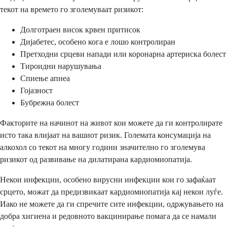
текот на времето го зголемуваат ризикот:
Долготраен висок крвен притисок
Дијабетес, особено кога е лошо контролиран
Претходни срцеви напади или коронарна артериска болест
Тироидни нарушувања
Спиење апнеа
Гојазност
Бубрежна болест
Факторите на начинот на живот кои можете да ги контролирате
исто така влијаат на вашиот ризик. Големата консумација на
алкохол со текот на многу години значително го зголемува
ризикот од развивање на дилатирана кардиомиопатија.
Некои инфекции, особено вирусни инфекции кои го зафаќаат
срцето, можат да предизвикаат кардиомиопатија кај некои луѓе.
Иако не можете да ги спречите сите инфекции, одржувањето на
добра хигиена и редовното вакцинирање помага да се намали