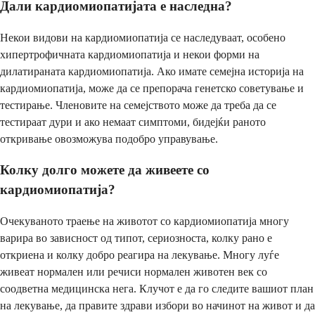
Дали кардиомиопатијата е наследна?
Некои видови на кардиомиопатија се наследуваат, особено
хипертрофичната кардиомиопатија и некои форми на
дилатираната кардиомиопатија. Ако имате семејна историја на
кардиомиопатија, може да се препорача генетско советување и
тестирање. Членовите на семејството може да треба да се
тестираат дури и ако немаат симптоми, бидејќи раното
откривање овозможува подобро управување.
Колку долго можете да живеете со
кардиомиопатија?
Очекуваното траење на животот со кардиомиопатија многу
варира во зависност од типот, сериозноста, колку рано е
откриена и колку добро реагира на лекување. Многу луѓе
живеат нормален или речиси нормален животен век со
соодветна медицинска нега. Клучот е да го следите вашиот план
на лекување, да правите здрави избори во начинот на живот и да