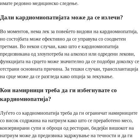
имате редовно медицинско следење.
Дали кардиомиопатијата може да се излечи?
Во моментов, нема лек за повеќето видови на кардиомиопатија,
но состојбата може ефективно да се управува со соодветен
третман. Во некои случаи, како што е кардиомиопатија
предизвикана од злоупотреба на алкохол или одредени лекови,
функцијата на срцето може значително да се подобри доколку се
отстрани основната причина. За тешки случаи, трансплантација
на срце може да се разгледа како опција за лекување.
Кои намирници треба да ги избегнувате со
кардиомиопатија?
Луѓето со кардиомиопатија треба да ги ограничат намирниците
со висок содржина на натриум како што се преработено месо,
конзервирани супи и оброци од ресторан, бидејќи вишокот на
натриум може да предизвика задржување на течности и да ги