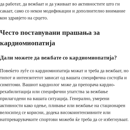
да работат, да вежбаат и да уживаат во активностите што ги
сакаат, само со некои модификации и дополнително внимание
кон здравјето на срцето.
Често поставувани прашања за
кардиомиопатија
Дали можете да вежбате со кардиомиопатија?
Повеќето луѓе со кардиомиопатија можат и треба да вежбаат, но
типот и интензитетот зависат од вашата специфична состојба и
симптоми. Вашиот кардиолог може да препорача кардио-
рехабилитација или специфични упатства за вежбање
прилагодени на вашата ситуација. Генерално, умерени
активности како одење, пливање или вежбање на стационарен
велосипед се корисни, додека високоинтензивните или
натпреварувачките спортови можеби ќе треба да се избегнуваат.