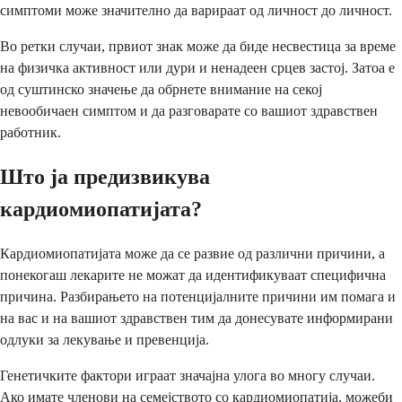
симптоми може значително да варираат од личност до личност.
Во ретки случаи, првиот знак може да биде несвестица за време
на физичка активност или дури и ненадеен срцев застој. Затоа е
од суштинско значење да обрнете внимание на секој
невообичаен симптом и да разговарате со вашиот здравствен
работник.
Што ја предизвикува
кардиомиопатијата?
Кардиомиопатијата може да се развие од различни причини, а
понекогаш лекарите не можат да идентификуваат специфична
причина. Разбирањето на потенцијалните причини им помага и
на вас и на вашиот здравствен тим да донесувате информирани
одлуки за лекување и превенција.
Генетичките фактори играат значајна улога во многу случаи.
Ако имате членови на семејството со кардиомиопатија, можеби