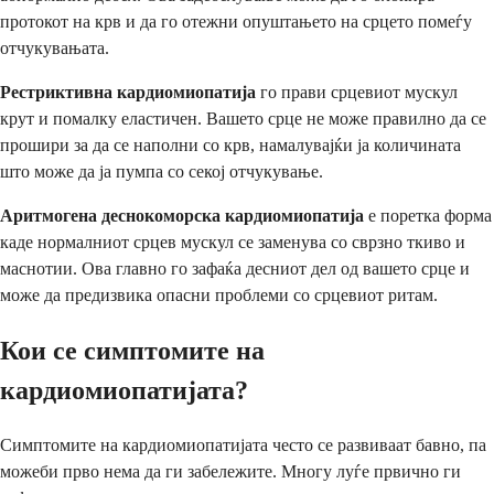
протокот на крв и да го отежни опуштањето на срцето помеѓу
отчукувањата.
Рестриктивна кардиомиопатија
го прави срцевиот мускул
крут и помалку еластичен. Вашето срце не може правилно да се
прошири за да се наполни со крв, намалувајќи ја количината
што може да ја пумпа со секој отчукување.
Аритмогена деснокоморска кардиомиопатија
е поретка форма
каде нормалниот срцев мускул се заменува со сврзно ткиво и
маснотии. Ова главно го зафаќа десниот дел од вашето срце и
може да предизвика опасни проблеми со срцевиот ритам.
Кои се симптомите на
кардиомиопатијата?
Симптомите на кардиомиопатијата често се развиваат бавно, па
можеби прво нема да ги забележите. Многу луѓе првично ги