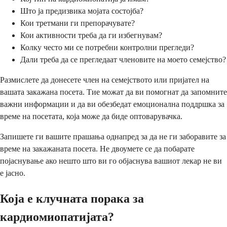
Што ја предизвика мојата состојба?
Кои третмани ги препорачувате?
Кои активности треба да ги избегнувам?
Колку често ми се потребни контролни прегледи?
Дали треба да се прегледаат членовите на моето семејство?
Размислете да донесете член на семејството или пријател на
вашата закажана посета. Тие можат да ви помогнат да запомните
важни информации и да ви обезбедат емоционална поддршка за
време на посетата, која може да биде оптоварувачка.
Запишете ги вашите прашања однапред за да не ги заборавите за
време на закажаната посета. Не двоумете се да побарате
појаснување ако нешто што ви го објаснува вашиот лекар не ви
е јасно.
Која е клучната порака за
кардиомиопатијата?