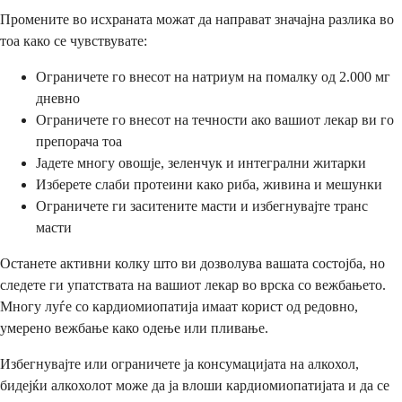
Промените во исхраната можат да направат значајна разлика во
тоа како се чувствувате:
Ограничете го внесот на натриум на помалку од 2.000 мг
дневно
Ограничете го внесот на течности ако вашиот лекар ви го
препорача тоа
Јадете многу овошје, зеленчук и интегрални житарки
Изберете слаби протеини како риба, живина и мешунки
Ограничете ги заситените масти и избегнувајте транс
масти
Останете активни колку што ви дозволува вашата состојба, но
следете ги упатствата на вашиот лекар во врска со вежбањето.
Многу луѓе со кардиомиопатија имаат корист од редовно,
умерено вежбање како одење или пливање.
Избегнувајте или ограничете ја консумацијата на алкохол,
бидејќи алкохолот може да ја влоши кардиомиопатијата и да се