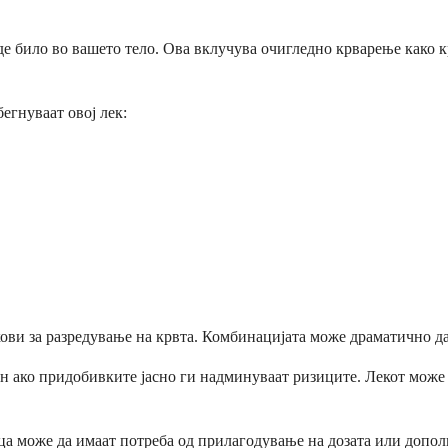
де било во вашето тело. Ова вклучува очигледно крварење како 
егнуваат овој лек:
кови за разредување на крвта. Комбинацијата може драматично д
 ако придобивките јасно ги надминуваат ризиците. Лекот може д
ица може да имаат потреба од прилагодување на дозата или допо