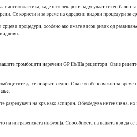
т ангиопластика, каде што лекарите надувуваат ситен балон за 
рени. Се користи и за време на одредени видови процедури за ср
 срцеви процедури, особено ако имате висок ризик од развивање
двидливо.
ашите тромбоцити наречени GP IIb/IIIa рецептори. Овие рецепт
омбоцитите да се поврзат заедно. Ова е особено важно за време 
вање.
ите разредувачи на крв како аспирин. Обезбедува интензивна, но
о на интравенската инфузија. Способноста на вашата крв да се 