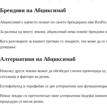
Брендови на Абциксимаб
Абциксимаб е најчесто познат по своето брендирано име ReoPro.
За разлика од многу лекови, абциксимаб нема повеќе брендови 
Кога разговарате за вашиот третман со лекарите, тие може да се
дозирање.
Алтернативи на Абциксимаб
Неколку други лекови можат да обезбедат слична превенција од 
ситуација и фактори на ризик.
Ептифибатид и тирофибан се две алтернативи кои функционираат 
Некои лекари ги претпочитаат овие алтернативи бидејќи нивните
процедури со висок ризик.