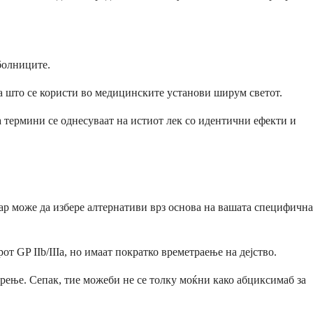
болниците.
а што се користи во медицинските установи ширум светот.
та термини се однесуваат на истиот лек со идентични ефекти и
ар може да избере алтернативи врз основа на вашата специфична
 GP IIb/IIIa, но имаат пократко времетраење на дејство.
рење. Сепак, тие можеби не се толку моќни како абциксимаб за