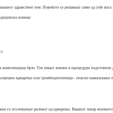
вашиот здравствен тим. Повеќето се решаваат сами од себе кога 
медицинска помош:
ст
е компликации брзо. Тие имаат лекови и процедури подготвени 
атрешно крварење или тромбоцитопенија - опасно намалување на 
и кои го зголемуваат ризикот од крварење. Вашиот лекар внимате