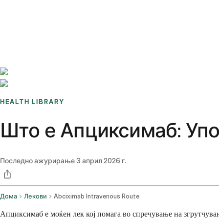
Benchmarks
Stories
FAQ
Sign up / Log in
HEALTH LIBRARY
Што е Апциксимаб: Упо
Последно ажурирање
3 април 2026 г.
Дома
Лекови
Abciximab Intravenous Route
Апциксимаб е моќен лек кој помага во спречување на згрутчувањ