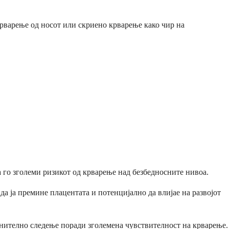
крварење од носот или скриено крварење како чир на
а го зголеми ризикот од крварење над безбедносните нивоа.
а ја премине плацентата и потенцијално да влијае на развојот
лнително следење поради зголемена чувствителност на крварење.