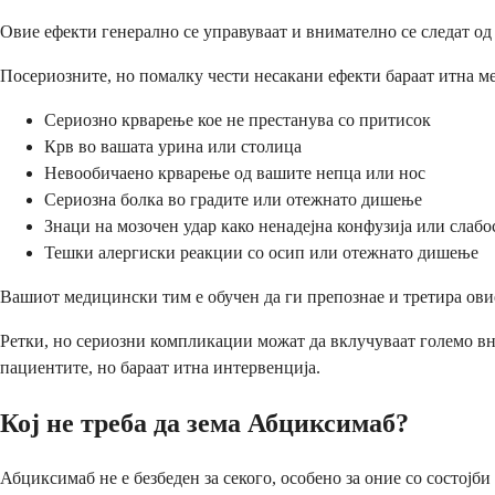
Овие ефекти генерално се управуваат и внимателно се следат од 
Посериозните, но помалку чести несакани ефекти бараат итна 
Сериозно крварење кое не престанува со притисок
Крв во вашата урина или столица
Невообичаено крварење од вашите непца или нос
Сериозна болка во градите или отежнато дишење
Знаци на мозочен удар како ненадејна конфузија или слабо
Тешки алергиски реакции со осип или отежнато дишење
Вашиот медицински тим е обучен да ги препознае и третира ови
Ретки, но сериозни компликации можат да вклучуваат големо вн
пациентите, но бараат итна интервенција.
Кој не треба да зема Абциксимаб?
Абциксимаб не е безбеден за секого, особено за оние со состојб