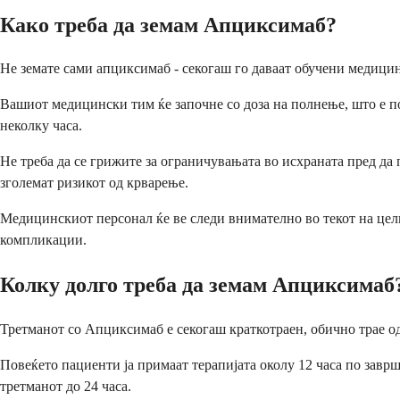
Како треба да земам Апциксимаб?
Не земате сами апциксимаб - секогаш го даваат обучени медицин
Вашиот медицински тим ќе започне со доза на полнење, што е по
неколку часа.
Не треба да се грижите за ограничувањата во исхраната пред да
зголемат ризикот од крварење.
Медицинскиот персонал ќе ве следи внимателно во текот на цел
компликации.
Колку долго треба да земам Апциксимаб
Третманот со Апциксимаб е секогаш краткотраен, обично трае о
Повеќето пациенти ја примаат терапијата околу 12 часа по зав
третманот до 24 часа.