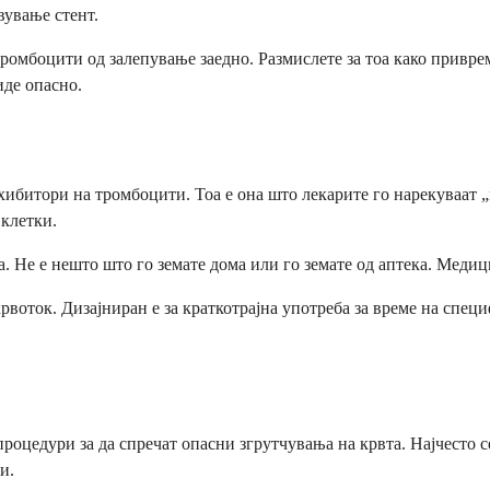
вување стент.
ромбоцити од залепување заедно. Размислете за тоа како приврем
де опасно.
нхибитори на тромбоцити. Тоа е она што лекарите го нарекуваат
 клетки.
а. Не е нешто што го земате дома или го земате од аптека. Меди
т крвоток. Дизајниран е за краткотрајна употреба за време на с
оцедури за да спречат опасни згрутчувања на крвта. Најчесто се
и.