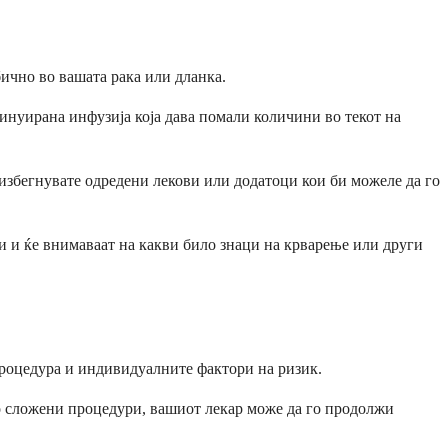
ично во вашата рака или дланка.
инуирана инфузија која дава помали количини во текот на
 избегнувате одредени лекови или додатоци кои би можеле да го
и и ќе внимаваат на какви било знаци на крварење или други
процедура и индивидуалните фактори на ризик.
но сложени процедури, вашиот лекар може да го продолжи