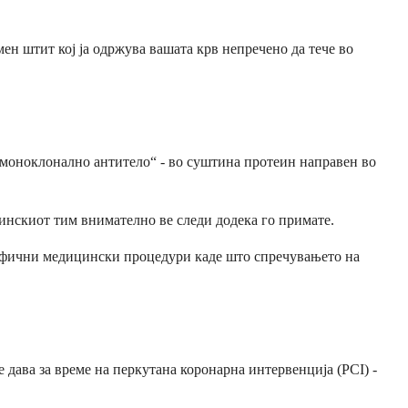
ен штит кој ја одржува вашата крв непречено да тече во
 „моноклонално антитело“ - во суштина протеин направен во
цинскиот тим внимателно ве следи додека го примате.
пецифични медицински процедури каде што спречувањето на
 дава за време на перкутана коронарна интервенција (PCI) -