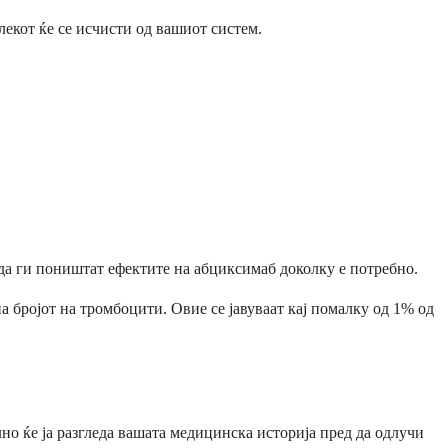
лекот ќе се исчисти од вашиот систем.
да ги поништат ефектите на абциксимаб доколку е потребно.
бројот на тромбоцити. Овие се јавуваат кај помалку од 1% од
лно ќе ја разгледа вашата медицинска историја пред да одлучи