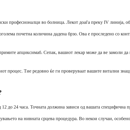
ски професионалци во болница. Лекот доаѓа преку IV линија, об
голема почетна количина дадена брзо. Ова е проследено со конт
 примите апциксимаб. Сепак, вашиот лекар може да ве замоли да
иот процес. Тие редовно ќе ги проверуваат вашите витални знац
?
д 12 до 24 часа. Точната должина зависи од вашата специфична 
ршувањето на нивната срцева процедура. Во некои случаи, особе