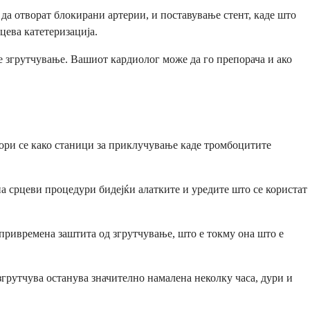
да отворат блокирани артерии, и поставување стент, каде што
цева катетеризација.
 згрутчување. Вашиот кардиолог може да го препорача и ако
ори се како станици за приклучување каде тромбоцитите
на срцеви процедури бидејќи алатките и уредите што се користат
 привремена заштита од згрутчување, што е токму она што е
згрутчува останува значително намалена неколку часа, дури и