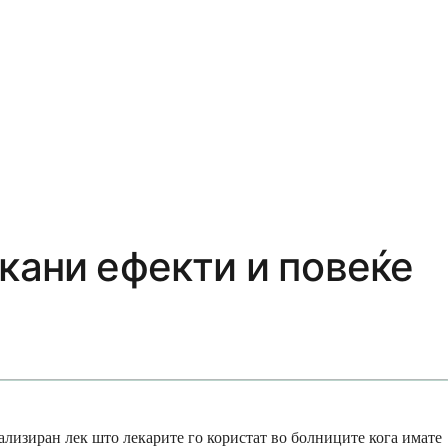
кани ефекти и повеќе
ализиран лек што лекарите го користат во болниците кога имате