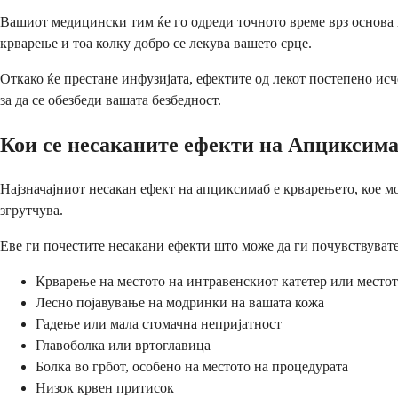
Вашиот медицински тим ќе го одреди точното време врз основа н
крварење и тоа колку добро се лекува вашето срце.
Откако ќе престане инфузијата, ефектите од лекот постепено исч
за да се обезбеди вашата безбедност.
Кои се несаканите ефекти на Апциксим
Најзначајниот несакан ефект на апциксимаб е крварењето, кое мо
згрутчува.
Еве ги почестите несакани ефекти што може да ги почувствувате
Крварење на местото на интравенскиот катетер или местот
Лесно појавување на модринки на вашата кожа
Гадење или мала стомачна непријатност
Главоболка или вртоглавица
Болка во грбот, особено на местото на процедурата
Низок крвен притисок