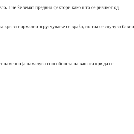
ло. Тие ќе земат предвид фактори како што се ризикот од
а крв за нормално згрутчување се враќа, но тоа се случува бавно
т намерно ја намалува способноста на вашата крв да се