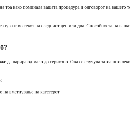
а тоа како поминала вашата процедура и одговорот на вашето те
езнуваат во текот на следниот ден или два. Способноста на вашат
аб?
же да варира од мало до сериозно. Ова се случува затоа што леко
:
о на вметнување на катетерот