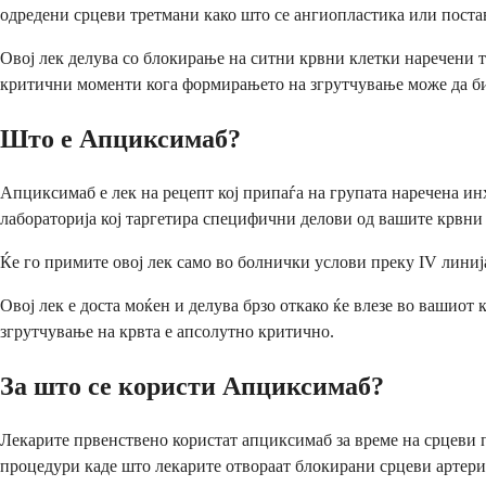
одредени срцеви третмани како што се ангиопластика или поста
Овој лек делува со блокирање на ситни крвни клетки наречени т
критични моменти кога формирањето на згрутчување може да би
Што е Апциксимаб?
Апциксимаб е лек на рецепт кој припаѓа на групата наречена и
лабораторија кој таргетира специфични делови од вашите крвни
Ќе го примите овој лек само во болнички услови преку IV линиј
Овој лек е доста моќен и делува брзо откако ќе влезе во вашио
згрутчување на крвта е апсолутно критично.
За што се користи Апциксимаб?
Лекарите првенствено користат апциксимаб за време на срцеви пр
процедури каде што лекарите отвораат блокирани срцеви артери