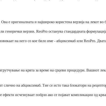
 Ова е оригиналната и најшироко користена верзија на лекот во 
или генерички верзии. ReoPro останува стандардната формулациј
 повикаат на него со кое било име - абциксимаб или ReoPro. Два
згрутчување на крвта за време на срцеви процедури. Вашиот лек
слично на абциксимаб. Тие се исто така блокатори на рецепторот
 ефекти исчезнуваат побрзо ако се појават компликации од крва