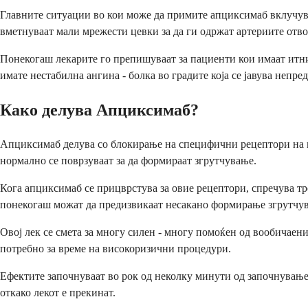
Главните ситуации во кои може да примите апциксимаб вклучуваа
вметнуваат мали мрежести цевки за да ги одржат артериите отво
Понекогаш лекарите го препишуваат за пациенти кои имаат итни
имате нестабилна ангина - болка во градите која се јавува непре
Како делува Апциксимаб?
Апциксимаб делува со блокирање на специфични рецептори на в
нормално се поврзуваат за да формираат згрутчување.
Кога апциксимаб се прицврстува за овие рецептори, спречува тр
понекогаш можат да предизвикаат несакано формирање згрутчу
Овој лек се смета за многу силен - многу помоќен од вообичаен
потребно за време на високоризични процедури.
Ефектите започнуваат во рок од неколку минути од започнувањет
откако лекот е прекинат.