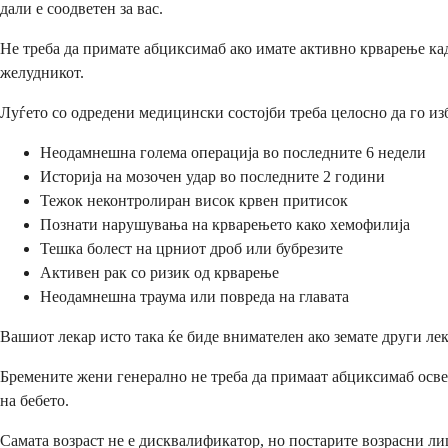
дали е соодветен за вас.
Не треба да примате абциксимаб ако имате активно крварење ка
желудникот.
Луѓето со одредени медицински состојби треба целосно да го изб
Неодамнешна голема операција во последните 6 недели
Историја на мозочен удар во последните 2 години
Тежок неконтролиран висок крвен притисок
Познати нарушувања на крварењето како хемофилија
Тешка болест на црниот дроб или бубрезите
Активен рак со ризик од крварење
Неодамнешна траума или повреда на главата
Вашиот лекар исто така ќе биде внимателен ако земате други ле
Бремените жени генерално не треба да примаат абциксимаб освен
на бебето.
Самата возраст не е дисквалификатор, но постарите возрасни л