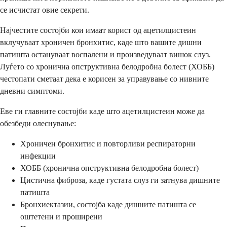
се исчистат овие секрети.
Најчестите состојби кои имаат корист од ацетилцистеин
вклучуваат хроничен бронхитис, каде што вашите дишни
патишта остануваат воспалени и произведуваат вишок слуз.
Луѓето со хронична опструктивна белодробна болест (ХОББ)
честопати сметаат дека е корисен за управување со нивните
дневни симптоми.
Еве ги главните состојби каде што ацетилцистеин може да
обезбеди олеснување:
Хроничен бронхитис и повторливи респираторни
инфекции
ХОББ (хронична опструктивна белодробна болест)
Цистична фиброза, каде густата слуз ги затнува дишните
патишта
Бронхиектазии, состојба каде дишните патишта се
оштетени и проширени