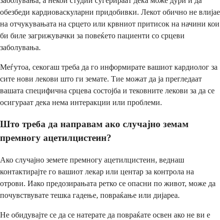
заболувања, а некои студии сугерираат дека може дури и да
обезбеди кардиоваскуларни придобивки. Лекот обично не влијае
на отчукувањата на срцето или крвниот притисок на начини кои
би биле загрижувачки за повеќето пациенти со срцеви
заболувања.
Меѓутоа, секогаш треба да го информирате вашиот кардиолог за
сите нови лекови што ги земате. Тие можат да ја прегледаат
вашата специфична срцева состојба и тековните лекови за да се
осигураат дека нема интеракции или проблеми.
Што треба да направам ако случајно земам
премногу ацетилцистеин?
Ако случајно земете премногу ацетилцистеин, веднаш
контактирајте го вашиот лекар или центар за контрола на
отрови. Иако предозирањата ретко се опасни по живот, може да
почувствувате тешка гадење, повраќање или дијареа.
Не обидувајте се да се натерате да повраќате освен ако не ви е