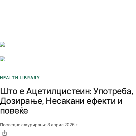
Benchmarks
Stories
FAQ
Sign up / Log in
HEALTH LIBRARY
Што е Ацетилцистеин: Употреба,
Дозирање, Несакани ефекти и
повеќе
Последно ажурирање
3 април 2026 г.