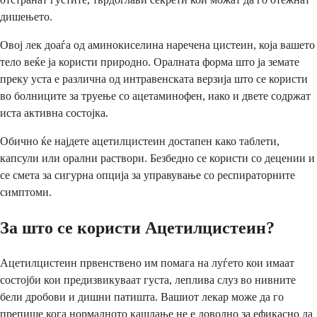
дишењето.
Овој лек доаѓа од аминокиселина наречена цистеин, која вашето
тело веќе ја користи природно. Оралната форма што ја земате
преку уста е различна од интравенската верзија што се користи
во болниците за труење со ацетаминофен, иако и двете содржат
иста активна состојка.
Обично ќе најдете ацетилцистеин достапен како таблети,
капсули или орални раствори. Безбедно се користи со децении и
се смета за сигурна опција за управување со респираторните
симптоми.
За што се користи Ацетилцистеин?
Ацетилцистеин првенствено им помага на луѓето кои имаат
состојби кои предизвикуваат густа, леплива слуз во нивните
бели дробови и дишни патишта. Вашиот лекар може да го
препише кога нормалното кашлање не е доволно за ефикасно да