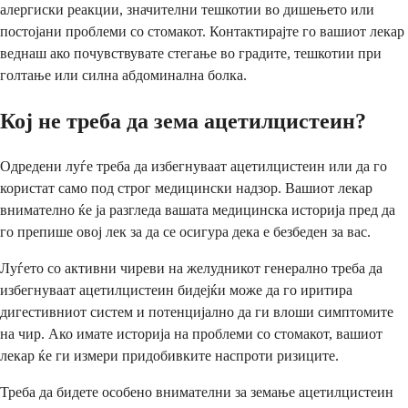
алергиски реакции, значителни тешкотии во дишењето или
постојани проблеми со стомакот. Контактирајте го вашиот лекар
веднаш ако почувствувате стегање во градите, тешкотии при
голтање или силна абдоминална болка.
Кој не треба да зема ацетилцистеин?
Одредени луѓе треба да избегнуваат ацетилцистеин или да го
користат само под строг медицински надзор. Вашиот лекар
внимателно ќе ја разгледа вашата медицинска историја пред да
го препише овој лек за да се осигура дека е безбеден за вас.
Луѓето со активни чиреви на желудникот генерално треба да
избегнуваат ацетилцистеин бидејќи може да го иритира
дигестивниот систем и потенцијално да ги влоши симптомите
на чир. Ако имате историја на проблеми со стомакот, вашиот
лекар ќе ги измери придобивките наспроти ризиците.
Треба да бидете особено внимателни за земање ацетилцистеин