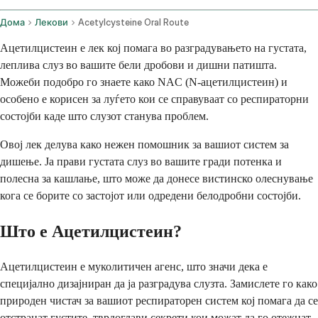
Дома
Лекови
Acetylcysteine Oral Route
Ацетилцистеин е лек кој помага во разградувањето на густата,
леплива слуз во вашите бели дробови и дишни патишта.
Можеби подобро го знаете како NAC (N-ацетилцистеин) и
особено е корисен за луѓето кои се справуваат со респираторни
состојби каде што слузот станува проблем.
Овој лек делува како нежен помошник за вашиот систем за
дишење. Ја прави густата слуз во вашите гради потенка и
полесна за кашлање, што може да донесе вистинско олеснување
кога се борите со застојот или одредени белодробни состојби.
Што е Ацетилцистеин?
Ацетилцистеин е муколитичен агенс, што значи дека е
специјално дизајниран да ја разградува слузта. Замислете го како
природен чистач за вашиот респираторен систем кој помага да се
отстранат густите, тврдоглави секрети кои можат да го отежнат