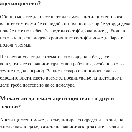
ацетилцистеин?
Обично можете да престанете да земате ацетилцистеин кога
вашите симптоми ќе се подобрат и вашиот лекар ќе утврди дека
повеќе не е потребен. За акутни состојби, ова може да биде по
неколку недели, додека хроничните состојби може да бараат
подолг третман.
Не престанувајте да го земате лекот одеднаш без да се
консултирате со вашиот здравствен работник, особено ако го
земате подолг период. Вашиот лекар ќе ви помогне да го
одредите вистинското време за прекинување на третманот и
дали треба постепено да се намалува.
Можам ли да земам ацетилцистеин со други
лекови?
Ацетилцистеин може да комуницира со одредени лекови, па
затоа е важно да му кажете на вашиот лекар за сите лекови и