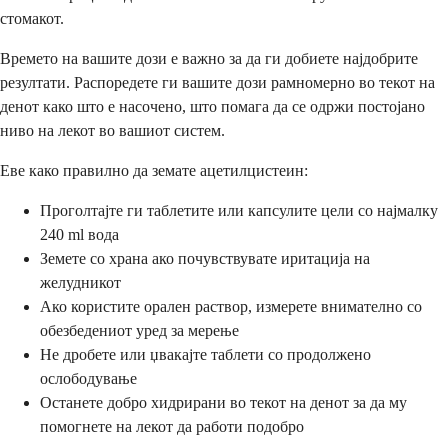
стомакот.
Времето на вашите дози е важно за да ги добиете најдобрите
резултати. Распоредете ги вашите дози рамномерно во текот на
денот како што е насочено, што помага да се одржи постојано
ниво на лекот во вашиот систем.
Еве како правилно да земате ацетилцистеин:
Проголтајте ги таблетите или капсулите цели со најмалку
240 ml вода
Земете со храна ако почувствувате иритација на
желудникот
Ако користите орален раствор, измерете внимателно со
обезбедениот уред за мерење
Не дробете или џвакајте таблети со продолжено
ослободување
Останете добро хидрирани во текот на денот за да му
помогнете на лекот да работи подобро