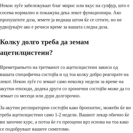
Некои луѓе забележуваат благ мирис или вкус на сулфур, што е
сосема нормално и покажува дека лекот функционира. Ако
пропуштите доза, земете ја веднаш штом ќе се сетите, но не
удвојувајте ако е речиси време за вашата следна доза.
Колку долго треба да земам
ацетилцистеин?
Времетраењето на третманот со ацетилцистеин зависи од
вашата специфична состојба и од тоа колку добро реагирате на
лекот. Некои луѓе го земаат само неколку недели за време на
акутни епизоди, додека други со хронични состојби може да го
земаат со месеци или дури долгорочно.
За акутни респираторни состојби како бронхитис, можеби ќе ви
треба ацетилцистеин само 1-2 недели. Вашиот лекар обично ќе
ви започне курс, а потоа ќе го преоцени врз основа на тоа како
се подобруваат вашите симптоми.