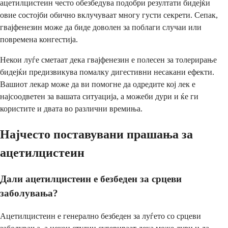
ацетилцистеин често обезбедува подобри резултати бидејќи
овие состојби обично вклучуваат многу густи секрети. Сепак,
гвајфенезин може да биде доволен за поблаги случаи или
повремена конгестија.
Некои луѓе сметаат дека гвајфенезин е полесен за толерирање
бидејќи предизвикува помалку дигестивни несакани ефекти.
Вашиот лекар може да ви помогне да одредите кој лек е
најсоодветен за вашата ситуација, а можеби дури и ќе ги
користите и двата во различни времиња.
Најчесто поставувани прашања за
ацетилцистеин
Дали ацетилцистеин е безбеден за срцеви
заболувања?
Ацетилцистеин е генерално безбеден за луѓето со срцеви