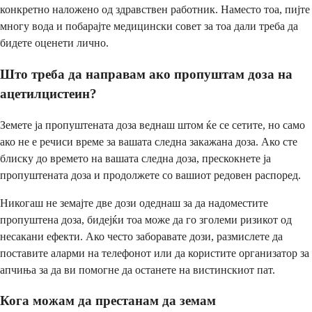
конкретно наложено од здравствен работник. Наместо тоа, пијте
многу вода и побарајте медицински совет за тоа дали треба да
бидете оценети лично.
Што треба да направам ако пропуштам доза на
ацетилцистеин?
Земете ја пропуштената доза веднаш штом ќе се сетите, но само
ако не е речиси време за вашата следна закажана доза. Ако сте
блиску до времето на вашата следна доза, прескокнете ја
пропуштената доза и продолжете со вашиот редовен распоред.
Никогаш не земајте две дози одеднаш за да надоместите
пропуштена доза, бидејќи тоа може да го зголеми ризикот од
несакани ефекти. Ако често заборавате дози, размислете да
поставите аларми на телефонот или да користите организатор за
апчиња за да ви помогне да останете на вистинскиот пат.
Кога можам да престанам да земам