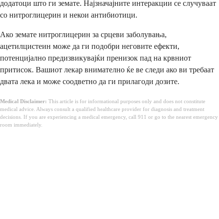
додатоци што ги земате. Најзначајните интеракции се случуваат
со нитроглицерин и некои антибиотици.
Ако земате нитроглицерин за срцеви заболувања,
ацетилцистеин може да ги подобри неговите ефекти,
потенцијално предизвикувајќи пренизок пад на крвниот
притисок. Вашиот лекар внимателно ќе ве следи ако ви требаат
двата лека и може соодветно да ги прилагоди дозите.
Medical Disclaimer:
This article is for informational purposes only and does not constitute
medical advice. Always consult a qualified healthcare provider for diagnosis and treatment
decisions. If you are experiencing a medical emergency, call 911 or go to the nearest emergency
room immediately.