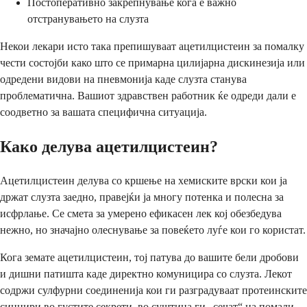
Постоперативно закрепнување кога е важно
отстранувањето на слузта
Некои лекари исто така препишуваат ацетилцистеин за помалку
чести состојби како што се примарна цилијарна дискинезија или
одредени видови на пневмонија каде слузта станува
проблематична. Вашиот здравствен работник ќе одреди дали е
соодветно за вашата специфична ситуација.
Како делува ацетилцистеин?
Ацетилцистеин делува со кршење на хемиските врски кои ја
држат слузта заедно, правејќи ја многу потенка и полесна за
исфрлање. Се смета за умерено ефикасен лек кој обезбедува
нежно, но значајно олеснување за повеќето луѓе кои го користат.
Кога земате ацетилцистеин, тој патува до вашите бели дробови
и дишни патишта каде директно комуницира со слузта. Лекот
содржи сулфурни соединенија кои ги разградуваат протеинските
синџири во густите секрети, во суштина ги „сечат“ на помали,