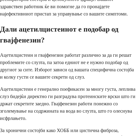
здравствен работник ќе ви помогне да го пронајдете
најефективниот пристап за управување со вашите симптоми.
Дали ацетилцистеинот е подобар од
гвајфенезин?
Ацетилцистеин и гвајфенезин работат различно за да ги решат
проблемите со слузта, па затоа едниот не е нужно подобар од
другиот за сите. Изборот зависи од вашата специфична состојба
и колку густи се вашите секрети од слуз.
Ацетилцистеин е генерално поефикасен за многу густа, леплива
слуз бидејќи директно ги разградува протеинските врски што ги
држат секретите заедно. Гвајфенезин работи понежно со
зголемување на содржината на вода во слузта, што го олеснува
исфрлањето.
За хронични состојби како ХОББ или цистична фиброза,