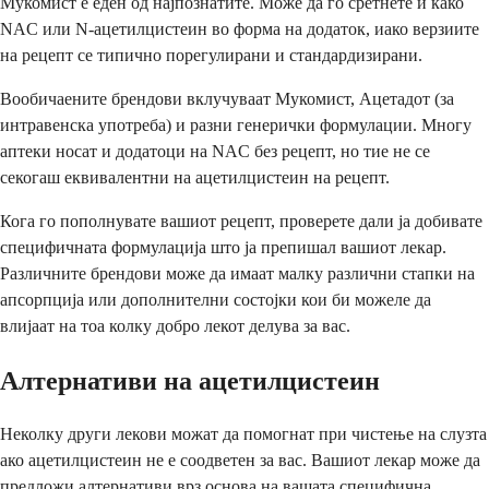
Мукомист е еден од најпознатите. Може да го сретнете и како
NAC или N-ацетилцистеин во форма на додаток, иако верзиите
на рецепт се типично порегулирани и стандардизирани.
Вообичаените брендови вклучуваат Мукомист, Ацетадот (за
интравенска употреба) и разни генерички формулации. Многу
аптеки носат и додатоци на NAC без рецепт, но тие не се
секогаш еквивалентни на ацетилцистеин на рецепт.
Кога го пополнувате вашиот рецепт, проверете дали ја добивате
специфичната формулација што ја препишал вашиот лекар.
Различните брендови може да имаат малку различни стапки на
апсорпција или дополнителни состојки кои би можеле да
влијаат на тоа колку добро лекот делува за вас.
Алтернативи на ацетилцистеин
Неколку други лекови можат да помогнат при чистење на слузта
ако ацетилцистеин не е соодветен за вас. Вашиот лекар може да
предложи алтернативи врз основа на вашата специфична