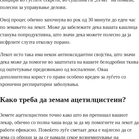
полесни за управување делови.
Овој процес обично започнува во рок од 30 минути до еден час
по земањето на лекот. Може да забележите дека вашата кашлица
станува попродуктивна, што значи дека можете полесно да ја
исфрлите слузта отколку порано.
Лекот исто така има некои антиоксидантни својства, што значи
дека може да помогне во заштитата на вашите белодробни ткива
од оштетување предизвикано од воспаление. Оваа
дополнителна корист го прави особено вреден за луѓето со
хронични респираторни заболувања.
Како треба да земам ацетилцистеин?
Земете ацетилцистеин точно како што ви препишал вашиот
лекар, обично со полна чаша вода за да му помогнете на лекот да
работи ефикасно. Повеќето луѓе сметаат дека е најлесно да се
зема со оброци за да се намали секое вознемирување на