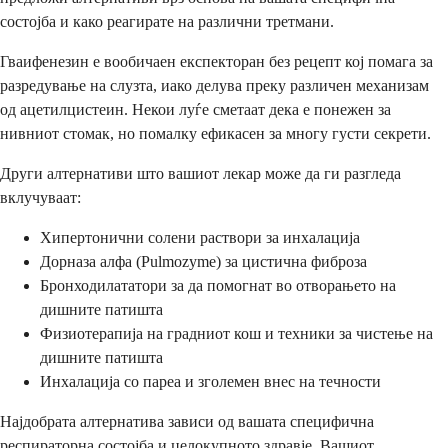
состојба и како реагирате на различни третмани.
Гваифенезин е вообичаен експекторан без рецепт кој помага за
разредување на слузта, иако делува преку различен механизам
од ацетилцистеин. Некои луѓе сметаат дека е понежен за
нивниот стомак, но помалку ефикасен за многу густи секрети.
Други алтернативи што вашиот лекар може да ги разгледа
вклучуваат:
Хипертонични солени раствори за инхалација
Дорназа алфа (Pulmozyme) за цистична фиброза
Бронходилататори за да помогнат во отворањето на
дишните патишта
Физиотерапија на градниот кош и техники за чистење на
дишните патишта
Инхалација со пареа и зголемен внес на течности
Најдобрата алтернатива зависи од вашата специфична
респираторна состојба и целокупното здравје. Вашиот