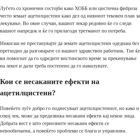
Луѓето со хронични состојби како ХОББ или цистична фиброза
често земаат ацетилцистеин како дел од нивниот тековен план за
лекување. Во овие случаи, вашиот лекар редовно ќе го следи
вашиот напредок и ќе го прилагоди третманот по потреба.
Никогаш не престанувајте да земате ацетилцистеин одеднаш без
претходно да разговарате со вашиот здравствен работник. Тие ќе
ви помогнат да го одредите вистинското време за прекинување
на лекот и дали треба постепено да го намалувате.
Кои се несаканите ефекти на
ацетилцистеин?
Повеќето луѓе добро го поднесуваат ацетилцистеинот, но како и
секој лек, може да предизвика несакани ефекти кај некои лица.
Добрата вест е што сериозните несакани ефекти се
невообичаени, а повеќето проблеми се благи и управливи.