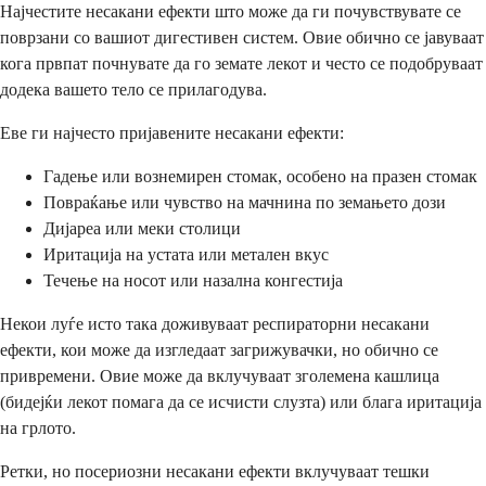
Најчестите несакани ефекти што може да ги почувствувате се
поврзани со вашиот дигестивен систем. Овие обично се јавуваат
кога првпат почнувате да го земате лекот и често се подобруваат
додека вашето тело се прилагодува.
Еве ги најчесто пријавените несакани ефекти:
Гадење или вознемирен стомак, особено на празен стомак
Повраќање или чувство на мачнина по земањето дози
Дијареа или меки столици
Иритација на устата или метален вкус
Течење на носот или назална конгестија
Некои луѓе исто така доживуваат респираторни несакани
ефекти, кои може да изгледаат загрижувачки, но обично се
привремени. Овие може да вклучуваат зголемена кашлица
(бидејќи лекот помага да се исчисти слузта) или блага иритација
на грлото.
Ретки, но посериозни несакани ефекти вклучуваат тешки