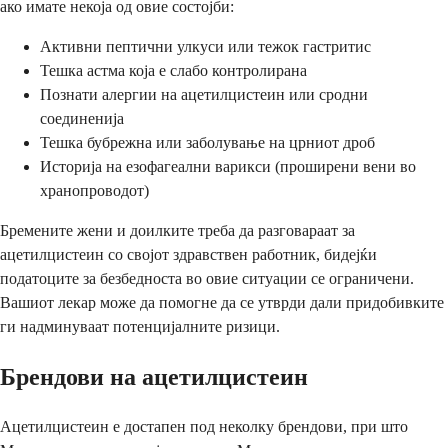
ако имате некоја од овие состојби:
Активни пептични улкуси или тежок гастритис
Тешка астма која е слабо контролирана
Познати алергии на ацетилцистеин или сродни
соединенија
Тешка бубрежна или заболување на црниот дроб
Историја на езофагеални варикси (проширени вени во
хранопроводот)
Бремените жени и доилките треба да разговараат за
ацетилцистеин со својот здравствен работник, бидејќи
податоците за безбедноста во овие ситуации се ограничени.
Вашиот лекар може да помогне да се утврди дали придобивките
ги надминуваат потенцијалните ризици.
Брендови на ацетилцистеин
Ацетилцистеин е достапен под неколку брендови, при што