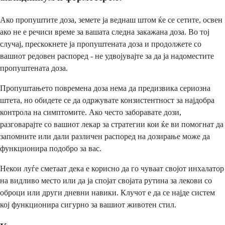
Ако пропуштите доза, земете ја веднаш штом ќе се сетите, освен
ако не е речиси време за вашата следна закажана доза. Во тој
случај, прескокнете ја пропуштената доза и продолжете со
вашиот редовен распоред - не удвојувајте за да ја надоместите
пропуштената доза.
Пропуштањето повремена доза нема да предизвика сериозна
штета, но обидете се да одржувате конзистентност за најдобра
контрола на симптомите. Ако често заборавате дози,
разговарајте со вашиот лекар за стратегии кои ќе ви помогнат да
запомните или дали различен распоред на дозирање може да
функционира подобро за вас.
Некои луѓе сметаат дека е корисно да го чуваат својот инхалатор
на видливо место или да ја спојат својата рутина за лекови со
оброци или други дневни навики. Клучот е да се најде систем
кој функционира сигурно за вашиот животен стил.