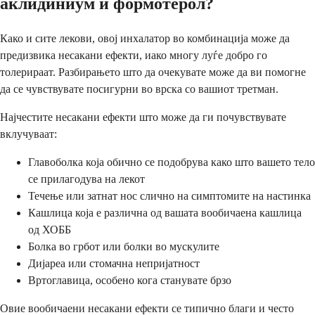
аклидиниум и формотерол?
Како и сите лекови, овој инхалатор во комбинација може да
предизвика несакани ефекти, иако многу луѓе добро го
толерираат. Разбирањето што да очекувате може да ви помогне
да се чувствувате посигурни во врска со вашиот третман.
Најчестите несакани ефекти што може да ги почувствувате
вклучуваат:
Главоболка која обично се подобрува како што вашето тело
се прилагодува на лекот
Течење или затнат нос слично на симптомите на настинка
Кашлица која е различна од вашата вообичаена кашлица
од ХОББ
Болка во грбот или болки во мускулите
Дијареа или стомачна непријатност
Вртоглавица, особено кога станувате брзо
Овие вообичаени несакани ефекти се типично благи и често