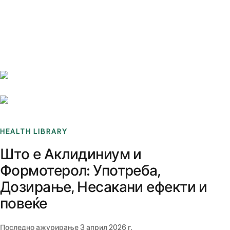
Benchmarks
Stories
FAQ
Sign up / Log in
HEALTH LIBRARY
Што е Аклидиниум и
Формотерол: Употреба,
Дозирање, Несакани ефекти и
повеќе
Последно ажурирање
3 април 2026 г.