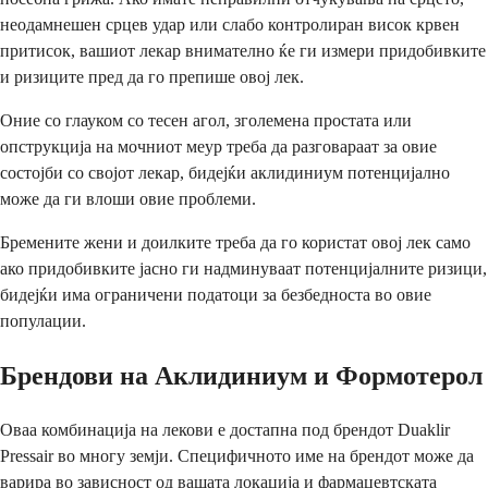
неодамнешен срцев удар или слабо контролиран висок крвен
притисок, вашиот лекар внимателно ќе ги измери придобивките
и ризиците пред да го препише овој лек.
Оние со глауком со тесен агол, зголемена простата или
опструкција на мочниот меур треба да разговараат за овие
состојби со својот лекар, бидејќи аклидиниум потенцијално
може да ги влоши овие проблеми.
Бремените жени и доилките треба да го користат овој лек само
ако придобивките јасно ги надминуваат потенцијалните ризици,
бидејќи има ограничени податоци за безбедноста во овие
популации.
Брендови на Аклидиниум и Формотерол
Оваа комбинација на лекови е достапна под брендот Duaklir
Pressair во многу земји. Специфичното име на брендот може да
варира во зависност од вашата локација и фармацевтската