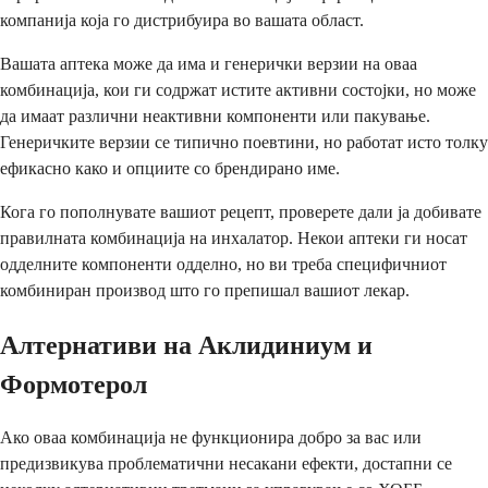
компанија која го дистрибуира во вашата област.
Вашата аптека може да има и генерички верзии на оваа
комбинација, кои ги содржат истите активни состојки, но може
да имаат различни неактивни компоненти или пакување.
Генеричките верзии се типично поевтини, но работат исто толку
ефикасно како и опциите со брендирано име.
Кога го пополнувате вашиот рецепт, проверете дали ја добивате
правилната комбинација на инхалатор. Некои аптеки ги носат
одделните компоненти одделно, но ви треба специфичниот
комбиниран производ што го препишал вашиот лекар.
Алтернативи на Аклидиниум и
Формотерол
Ако оваа комбинација не функционира добро за вас или
предизвикува проблематични несакани ефекти, достапни се