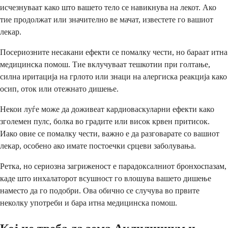
исчезнуваат како што вашето тело се навикнува на лекот. Ако
тие продолжат или значително ве мачат, известете го вашиот
лекар.
Посериозните несакани ефекти се помалку чести, но бараат итна
медицинска помош. Тие вклучуваат тешкотии при голтање,
силна иритација на грлото или знаци на алергиска реакција како
осип, оток или отежнато дишење.
Некои луѓе може да доживеат кардиоваскуларни ефекти како
зголемен пулс, болка во градите или висок крвен притисок.
Иако овие се помалку чести, важно е да разговарате со вашиот
лекар, особено ако имате постоечки срцеви заболувања.
Ретка, но сериозна загриженост е парадоксалниот бронхоспазам,
каде што инхалаторот всушност го влошува вашето дишење
наместо да го подобри. Ова обично се случува во првите
неколку употреби и бара итна медицинска помош.