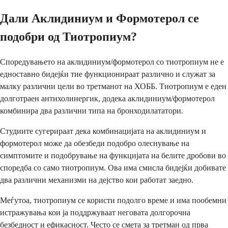
Дали Аклидиниум и Формотерол се
подобри од Тиотропиум?
Споредувањето на аклидиниум/формотерол со тиотропиум не е
едноставно бидејќи тие функционираат различно и служат за
малку различни цели во третманот на ХОББ. Тиотропиум е еден
долготраен антихолинергик, додека аклидиниум/формотерол
комбинира два различни типа на бронходилататори.
Студиите сугерираат дека комбинацијата на аклидиниум и
формотерол може да обезбеди подобро олеснување на
симптомите и подобрување на функцијата на белите дробови во
споредба со само тиотропиум. Ова има смисла бидејќи добивате
два различни механизми на дејство кои работат заедно.
Меѓутоа, тиотропиум се користи подолго време и има пообемни
истражувања кои ја поддржуваат неговата долгорочна
безбедност и ефикасност. Често се смета за третман од прва