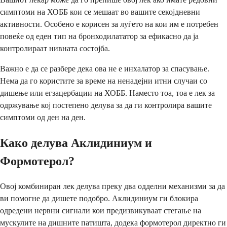
симптоми на ХОББ кои се мешаат во вашите секојдневни
активности. Особено е корисен за луѓето на кои им е потребен
повеќе од еден тип на бронходилататор за ефикасно да ја
контролираат нивната состојба.
Важно е да се разбере дека ова не е инхалатор за спасување.
Нема да го користите за време на ненадејни итни случаи со
дишење или егзацербации на ХОББ. Наместо тоа, тоа е лек за
одржување кој постепено делува за да ги контролира вашите
симптоми од ден на ден.
Како делува Аклидиниум и
Формотерол?
Овој комбиниран лек делува преку два одделни механизми за да
ви помогне да дишете подобро. Аклидиниум ги блокира
одредени нервни сигнали кои предизвикуваат стегање на
мускулите на дишните патишта, додека формотерол директно ги