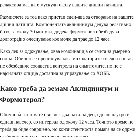
релаксира мазните мускули околу вашите дишни патишта.
Размислете за тоа како пристап еден-два за отворање на вашите
дишни патишта. Компонентата аклидиниум делува релативно
брзо, за околу 30 минути, додека формотерол обезбедува
долготрајно олеснување кое може да трае до 12 часа.
Како лек за одржување, оваа комбинација се смета за умерено
силна. Обично се препишува кога инхалаторите со еден состав
не обезбедиле соодветна контрола на симптомите, но не е
најсилната опција достапна за управување со ХОББ.
Како треба да земам Аклидиниум и
Формотерол?
Обично ќе го земате овој лек два пати на ден, еднаш наутро и
еднаш навечер, со интервал од околу 12 часа. Точното време не
треба да биде совршено, но конзистентноста помага да се одржи
стабилно ниво на лекот во вашиот систем.