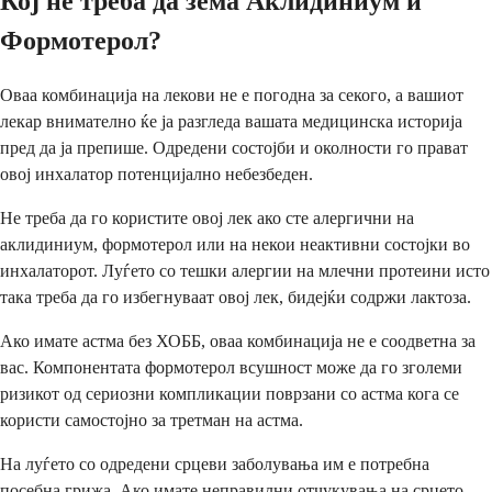
Кој не треба да зема Аклидиниум и
Формотерол?
Оваа комбинација на лекови не е погодна за секого, а вашиот
лекар внимателно ќе ја разгледа вашата медицинска историја
пред да ја препише. Одредени состојби и околности го прават
овој инхалатор потенцијално небезбеден.
Не треба да го користите овој лек ако сте алергични на
аклидиниум, формотерол или на некои неактивни состојки во
инхалаторот. Луѓето со тешки алергии на млечни протеини исто
така треба да го избегнуваат овој лек, бидејќи содржи лактоза.
Ако имате астма без ХОББ, оваа комбинација не е соодветна за
вас. Компонентата формотерол всушност може да го зголеми
ризикот од сериозни компликации поврзани со астма кога се
користи самостојно за третман на астма.
На луѓето со одредени срцеви заболувања им е потребна
посебна грижа. Ако имате неправилни отчукувања на срцето,