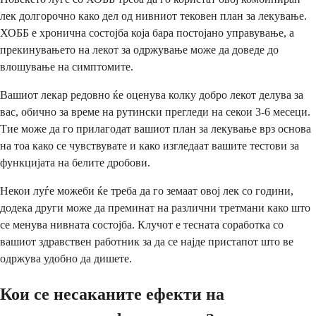
лек долгорочно како дел од нивниот тековен план за лекување.
ХОББ е хронична состојба која бара постојано управување, а
прекинувањето на лекот за одржување може да доведе до
влошување на симптомите.
Вашиот лекар редовно ќе оценува колку добро лекот делува за
вас, обично за време на рутински прегледи на секои 3-6 месеци.
Тие може да го прилагодат вашиот план за лекување врз основа
на тоа како се чувствувате и како изгледаат вашите тестови за
функцијата на белите дробови.
Некои луѓе можеби ќе треба да го земаат овој лек со години,
додека други може да преминат на различни третмани како што
се менува нивната состојба. Клучот е тесната соработка со
вашиот здравствен работник за да се најде пристапот што ве
одржува удобно да дишете.
Кои се несаканите ефекти на