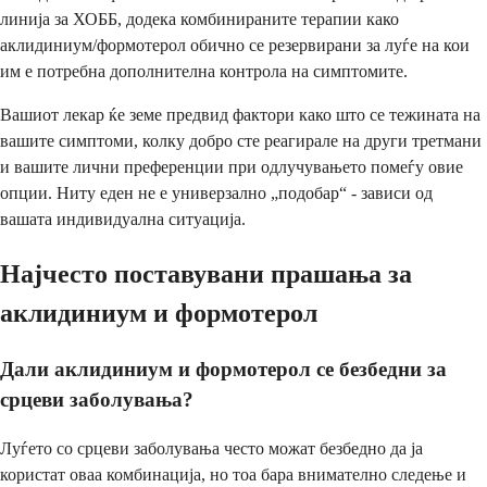
линија за ХОББ, додека комбинираните терапии како
аклидиниум/формотерол обично се резервирани за луѓе на кои
им е потребна дополнителна контрола на симптомите.
Вашиот лекар ќе земе предвид фактори како што се тежината на
вашите симптоми, колку добро сте реагирале на други третмани
и вашите лични преференции при одлучувањето помеѓу овие
опции. Ниту еден не е универзално „подобар“ - зависи од
вашата индивидуална ситуација.
Најчесто поставувани прашања за
аклидиниум и формотерол
Дали аклидиниум и формотерол се безбедни за
срцеви заболувања?
Луѓето со срцеви заболувања често можат безбедно да ја
користат оваа комбинација, но тоа бара внимателно следење и