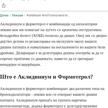
Дома
Лекови
Aclidinium And Formoterol Inhalation Route
Аклидиниум и формотерол е комбинација од инхалаторни
лекови кои им помагаат на луѓето со хронична опструктивна
белодробна болест (ХОББ) полесно да дишат. Овој лек со двојно
дејство делува со релаксирање на мускулите околу вашите
дишни патишта и намалување на воспалението во вашите бели
дробови. Дизајниран е за долготрајна дневна употреба за да се
спречат проблеми со дишењето, наместо да се третираат
ненадејни егзацербации.
Што е Аклидиниум и Формотерол?
Аклидиниум и формотерол комбинираат два различни типа на
бронходилататори - лекови кои ги отвораат вашите дишни
патишта. Аклидиниум припаѓа на групата наречена
антихолинергици, додека формотерол е долгодејствувачки