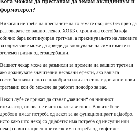
Кога можам да престанам да земам аклидиниум и
формотерол?
Никогаш не треба да престанете да го земате овој лек без прво да
разговарате со вашиот лекар. ХОББ е хронична состојба која
обично бара континуиран третман, а прекинувањето на лековите
за одржување може да доведе до влошување на симптомите и
зголемен ризик од егзацербации.
Вашиот лекар може да размисли за промена на вашиот третман
ако доживувате значителни несакани ефекти, ако вашата
состојба значително се подобрила или ако станат достапни нови
третмани кои би можеле да работат подобро за вас.
Некои луѓе се грижат да станат „зависни“ од нивниот
инхалатор, но ова не е исто како зависност. Вашите бели
дробови имаат потреба од лекот за да функционираат најдобро,
исто како што некој со дијабетес има потреба од инсулин или
некој со висок крвен притисок има потреба од својот лек.