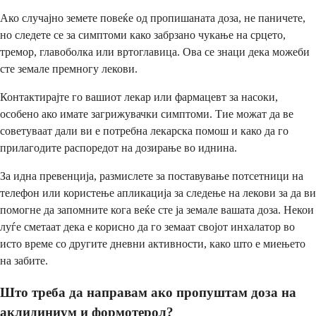
Ако случајно земете повеќе од пропишаната доза, не паничете,
но следете се за симптоми како забрзано чукање на срцето,
тремор, главоболка или вртоглавица. Ова се знаци дека можеби
сте земале премногу лекови.
Контактирајте го вашиот лекар или фармацевт за насоки,
особено ако имате загрижувачки симптоми. Тие можат да ве
советуваат дали ви е потребна лекарска помош и како да го
прилагодите распоредот на дозирање во иднина.
За идна превенција, размислете за поставување потсетници на
телефон или користење апликација за следење на лекови за да ви
помогне да запомните кога веќе сте ја земале вашата доза. Некои
луѓе сметаат дека е корисно да го земаат својот инхалатор во
исто време со другите дневни активности, како што е миењето
на забите.
Што треба да направам ако пропуштам доза на
аклидиниум и формотерол?