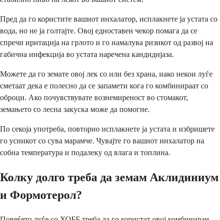
Пред да го користите вашиот инхалатор, исплакнете ја устата со
вода, но не ја голтајте. Овој едноставен чекор помага да се
спречи иритација на грлото и го намалува ризикот од развој на
габична инфекција во устата наречена кандидијаза.
Можете да го земате овој лек со или без храна, иако некои луѓе
сметаат дека е полесно да се запамети кога го комбинираат со
оброци. Ако почувствувате вознемиреност во стомакот,
земањето со лесна закуска може да помогне.
По секоја употреба, повторно исплакнете ја устата и избришете
го усникот со сува марамче. Чувајте го вашиот инхалатор на
собна температура и подалеку од влага и топлина.
Колку долго треба да земам Аклидиниум
и Формотерол?
Повеќето луѓе со ХОББ треба да го користат овој комбиниран