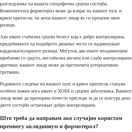
разгледување на вашата специфична срцева состојба.
Компонентата формотерол може да влијае на вашиот пулс и
крвен притисок, па затоа вашиот лекар ќе ги процени овие
ризици.
Ако имате стабилна срцева болест која е добро контролирана,
придобивките од подоброто дишење често ги надминуваат
кардиоваскуларните ризици. Меѓутоа, ако имате неодамнешни
проблеми со срцето, нестабилна ангина или слабо контролирани
аритмии, вашиот лекар може да претпочита алтернативни
третмани.
Редовното следење на вашиот пулс и крвен притисок станува
особено важно кога имате и ХОББ и срцеви заболувања. Вашиот
лекар може да препорача почести прегледи за да се осигура дека
двете состојби остануваат добро контролирани.
Што треба да направам ако случајно користам
премногу аклидиниум и формотерол?