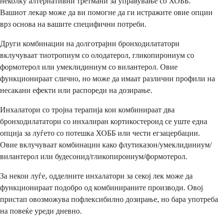
неколку алтернативни третмани за управување со ХОББ.
Вашиот лекар може да ви помогне да ги истражите овие опции
врз основа на вашите специфични потреби.
Други комбинации на долготрајни бронходилататори
вклучуваат тиотропиум со олодатерол, гликопирониум со
формотерол или умеклидиниум со вилантерол. Овие
функционираат слично, но може да имаат различни профили на
несакани ефекти или распореди на дозирање.
Инхалатори со тројна терапија кои комбинираат два
бронходилататори со инхалиран кортикостероид се уште една
опција за луѓето со потешка ХОББ или чести егзацербации.
Овие вклучуваат комбинации како флутиказон/умеклидиниум/
вилантерол или будесонид/гликопирониум/формотерол.
За некои луѓе, одделните инхалатори за секој лек може да
функционираат подобро од комбинираните производи. Овој
пристап овозможува пофлексибилно дозирање, но бара употреба
на повеќе уреди дневно.