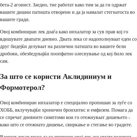
бета-2 агонист. Заедно, тие работат како тим за да ги одржат
вашите дишни патишта отворени и да ја намалат стегнатоста во
вашите гради.
Овој комбиниран лек доаѓа како инхалатор за сув прав кој го
вдишувате двапати дневно. Двата лека се надополнуваат еден со
друг бидејќи делуваат на различни патишта во вашите бели
дробови, обезбедувајќи поопфатно олеснување од кој било лек
сам.
За што се користи Аклидиниум и
Формотерол?
Овој комбиниран инхалатор е специјално пропишан за луѓе со
ХОББ, вклучувајќи хроничен бронхитис и емфизем. Помага да
се спречат дневните симптоми кои го отежнуваат дишењето -
како што се отежнато дишење, свиркање и стегање во градите.
Вашиот лекар може да го препише овој лек ако имате редовни