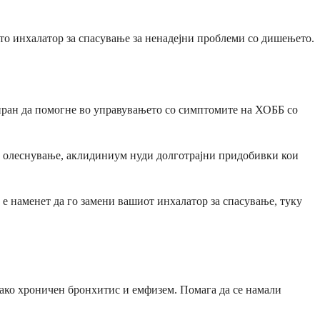
есто инхалатор за спасување за ненадејни проблеми со дишењето.
ран да помогне во управувањето со симптомите на ХОББ со
но олеснување, аклидиниум нуди долготрајни придобивки кои
е наменет да го замени вашиот инхалатор за спасување, туку
како хроничен бронхитис и емфизем. Помага да се намали