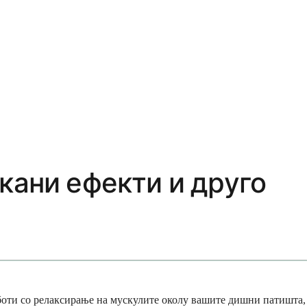
кани ефекти и друго
аботи со релаксирање на мускулите околу вашите дишни патишта,