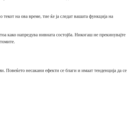
 текот на ова време, тие ќе ја следат вашата функција на
 тоа како напредува нивната состојба. Никогаш не прекинувајте
птомите.
. Повеќето несакани ефекти се благи и имаат тенденција да се