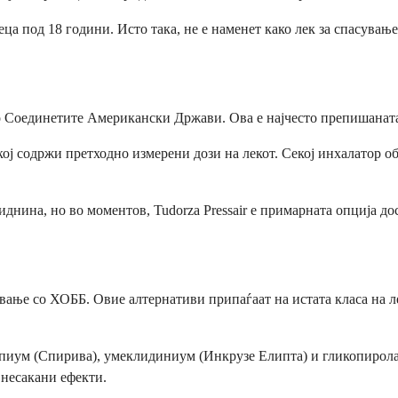
деца под 18 години. Исто така, не е наменет како лек за спасува
во Соединетите Американски Држави. Ова е најчесто препишаната
кој содржи претходно измерени дози на лекот. Секој инхалатор об
нина, но во моментов, Tudorza Pressair е примарната опција дос
ување со ХОББ. Овие алтернативи припаѓаат на истата класа на
пиум (Спирива), умеклидиниум (Инкрузе Елипта) и гликопиролат
 несакани ефекти.