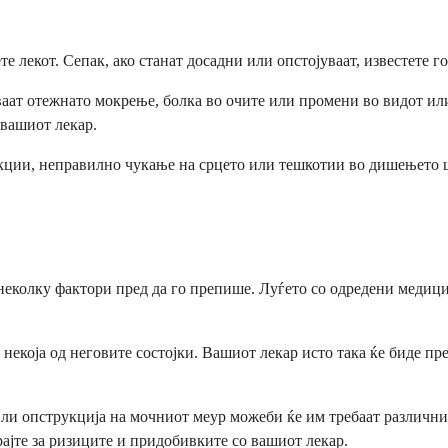
 лекот. Сепак, ако станат досадни или опстојуваат, известете г
аат отежнато мокрење, болка во очите или промени во видот или
 вашиот лекар.
акции, неправилно чукање на срцето или тешкотии во дишењето
неколку фактори пред да го препише. Луѓето со одредени медицин
а некоја од неговите состојки. Вашиот лекар исто така ќе биде 
или опструкција на мочниот меур можеби ќе им требаат различни
ајте за ризиците и придобивките со вашиот лекар.