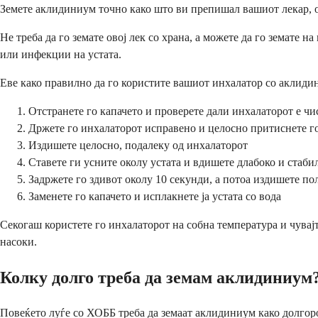
Земете аклидиниум точно како што ви препишал вашиот лекар, об
Не треба да го земате овој лек со храна, а можете да го земате н
или инфекции на устата.
Еве како правилно да го користите вашиот инхалатор со аклиди
Отстранете го капачето и проверете дали инхалаторот е чи
Држете го инхалаторот исправено и целосно притиснете го
Издишете целосно, подалеку од инхалаторот
Ставете ги усните околу устата и вдишете длабоко и стаби
Задржете го здивот околу 10 секунди, а потоа издишете по
Заменете го капачето и исплакнете ја устата со вода
Секогаш користете го инхалаторот на собна температура и чувајт
насоки.
Колку долго треба да земам аклидиниум
Повеќето луѓе со ХОББ треба да земаат аклидиниум како долгор