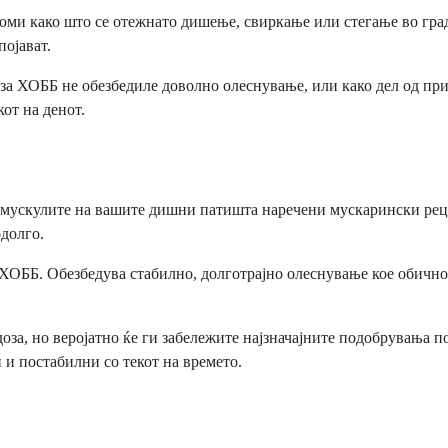
оми како што се отежнато дишење, свиркање или стегање во град
појават.
а ХОББ не обезбедиле доволно олеснување, или како дел од прис
от на денот.
мускулите на вашите дишни патишта наречени мускарински реце
долго.
а ХОББ. Обезбедува стабилно, долготрајно олеснување кое обично 
доза, но веројатно ќе ги забележите најзначајните подобрувања п
и постабилни со текот на времето.