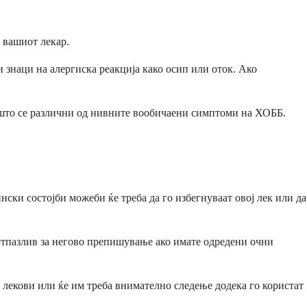
о вашиот лекар.
 знаци на алергиска реакција како осип или оток. Ако
 што се различни од нивните вообичаени симптоми на ХОББ.
ски состојби можеби ќе треба да го избегнуваат овој лек или да
претпазлив за негово препишување ако имате одредени очни
 лекови или ќе им треба внимателно следење додека го користат