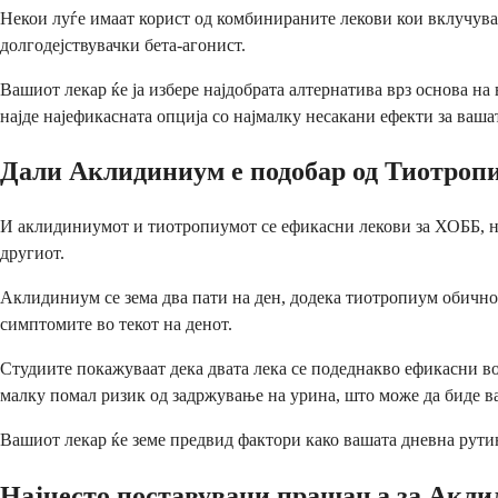
Некои луѓе имаат корист од комбинираните лекови кои вклучува
долгодејствувачки бета-агонист.
Вашиот лекар ќе ја избере најдобрата алтернатива врз основа н
најде најефикасната опција со најмалку несакани ефекти за ваша
Дали Аклидиниум е подобар од Тиотроп
И аклидиниумот и тиотропиумот се ефикасни лекови за ХОББ, но
другиот.
Аклидиниум се зема два пати на ден, додека тиотропиум обично 
симптомите во текот на денот.
Студиите покажуваат дека двата лека се подеднакво ефикасни 
малку помал ризик од задржување на урина, што може да биде ва
Вашиот лекар ќе земе предвид фактори како вашата дневна рутина,
Најчесто поставувани прашања за Акл