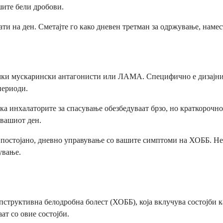
шите бели дробови.
 пати на ден. Сметајте го како дневен третман за одржување, нам
ачки мускарински антагонисти или ЛАМА. Специфично е дизајни
периоди.
ека инхалаторите за спасување обезбедуваат брзо, но краткороч
 вашиот ден.
 постојано, дневно управување со вашите симптоми на ХОББ. Не 
ување.
структивна белодробна болест (ХОББ), која вклучува состојби 
ат со овие состојби.