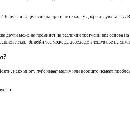
-6 недели за целосно да процените колку добро делува за вас. Во
дека други може да преминат на различни третмани врз основа на
 вашиот лекар, бидејќи тоа може да доведе до влошување на сим
м?
екти, иако многу луѓе имаат малку или воопшто немаат проблеми
уваат: