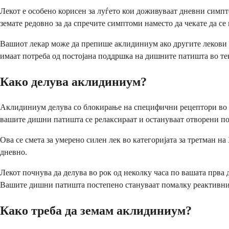
Лекот е особено корисен за луѓето кои доживуваат дневни симпт
земате редовно за да спречите симптоми наместо да чекате да се 
Вашиот лекар може да препише аклидиниум ако другите лекови з
имаат потреба од постојана поддршка на дишните патишта во тек
Како делува аклидиниум?
Аклидиниум делува со блокирање на специфични рецептори во 
вашите дишни патишта се релаксираат и остануваат отворени по
Ова се смета за умерено силен лек во категоријата за третман н
дневно.
Лекот почнува да делува во рок од неколку часа по вашата прва 
Вашите дишни патишта постепено стануваат помалку реактивни 
Како треба да земам аклидиниум?