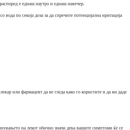
распоред е еднаш наутро и еднаш навечер.
а со вода по секоја доза за да спречите потенцијална иритација
лекар или фармацевт да ве гледа како го користите и да ви даде
инувањето на лекот обично значи дека вашите симптоми ќе се