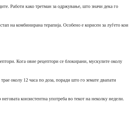
ите. Работи како третман за одржување, што значи дека го
тап на комбинирана терапија. Особено е корисен за луѓето кои
птори. Кога овие рецептори се блокирани, мускулите околу
трае околу 12 часа по доза, поради што го земате двапати
о неговата конзистентна употреба во текот на неколку недели.