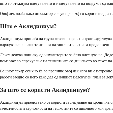
што го отежнува влегувањето и излегувањето на воздухот од ва
Овој лек доаѓа како инхалатор со сув прав кој го користите два
Што е Аклидиниум?
Аклидиниум припаѓа на група лекови наречени долго-дејствув
одржување на вашите дишни патишта отворени за продолжени 
Лекот делува поинаку од инхалаторите за брзо олеснување. Дод
помагаат во спречување на тешкотиите со дишењето во текот на
Вашиот лекар обично ќе го препише овој лек кога ви е потребно
работи заедно со него како дел од вашиот целокупен план за лек
За што се користи Аклидиниум?
Аклидиниум првенствено се користи за лекување на хронична оп
зачестеноста и сериозноста на тешкотиите со дишењето кои доаѓа