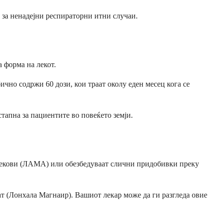
ње за ненадејни респираторни итни случаи.
 форма на лекот.
ично содржи 60 дози, кои траат околу еден месец кога се
тапна за пациентите во повеќето земји.
 лекови (ЛАМА) или обезбедуваат слични придобивки преку
 (Лонхала Магнаир). Вашиот лекар може да ги разгледа овие