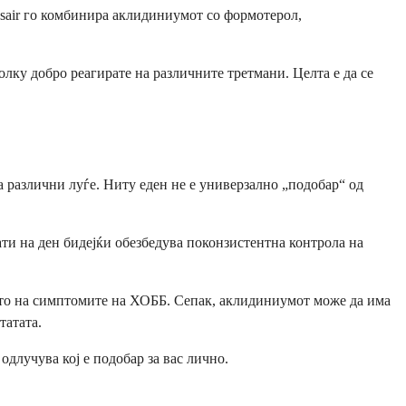
ssair го комбинира аклидиниумот со формотерол,
олку добро реагирате на различните третмани. Целта е да се
 различни луѓе. Ниту еден не е универзално „подобар“ од
ти на ден бидејќи обезбедува поконзистентна контрола на
ето на симптомите на ХОББ. Сепак, аклидиниумот може да има
татата.
одлучува кој е подобар за вас лично.