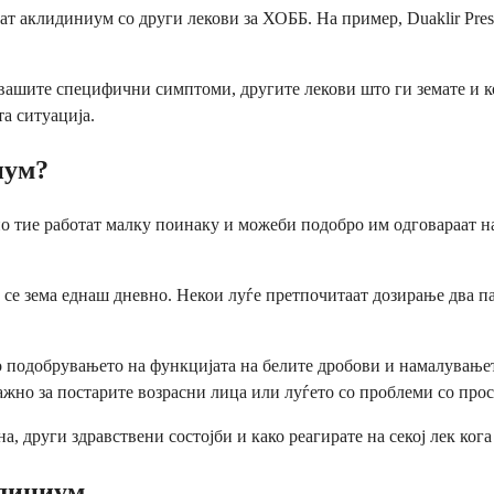
ат аклидиниум со други лекови за ХОББ. На пример, Duaklir Pre
а вашите специфични симптоми, другите лекови што ги земате и к
та ситуација.
иум?
 тие работат малку поинаку и можеби подобро им одговараат на
се зема еднаш дневно. Некои луѓе претпочитаат дозирање два па
во подобрувањето на функцијата на белите дробови и намалувањ
жно за постарите возрасни лица или луѓето со проблеми со прос
 други здравствени состојби и како реагирате на секој лек кога 
идиниум