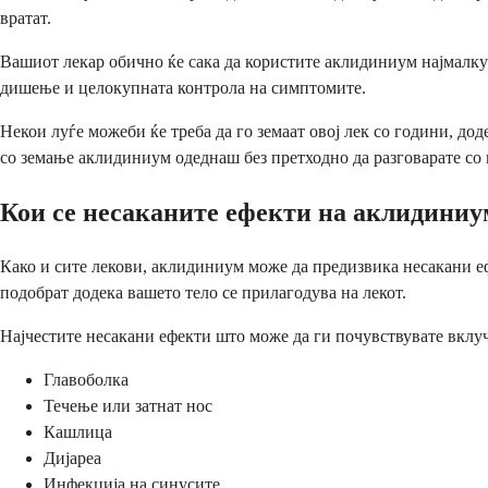
вратат.
Вашиот лекар обично ќе сака да користите аклидиниум најмалку 4
дишење и целокупната контрола на симптомите.
Некои луѓе можеби ќе треба да го земаат овој лек со години, до
со земање аклидиниум одеднаш без претходно да разговарате со
Кои се несаканите ефекти на аклидиниу
Како и сите лекови, аклидиниум може да предизвика несакани еф
подобрат додека вашето тело се прилагодува на лекот.
Најчестите несакани ефекти што може да ги почувствувате вклуч
Главоболка
Течење или затнат нос
Кашлица
Дијареа
Инфекција на синусите