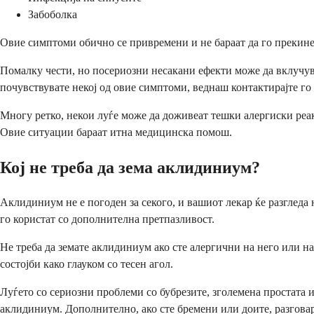
Забоболка
Овие симптоми обично се привремени и не бараат да го прекинете
Помалку чести, но посериозни несакани ефекти може да вклучув
почувствувате некој од овие симптоми, веднаш контактирајте го
Многу ретко, некои луѓе може да доживеат тешки алергиски ре
Овие ситуации бараат итна медицинска помош.
Кој не треба да зема аклидиниум?
Аклидиниум не е погоден за секого, и вашиот лекар ќе разгледа 
го користат со дополнителна претпазливост.
Не треба да земате аклидиниум ако сте алергични на него или н
состојби како глауком со тесен агол.
Луѓето со сериозни проблеми со бубрезите, зголемена простата 
аклидиниум. Дополнително, ако сте бремени или доите, разговар