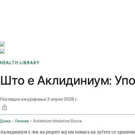
Benchmarks
Stories
FAQ
Sign up / Log in
HEALTH LIBRARY
Што е Аклидиниум: Упо
Последно ажурирање
3 април 2026 г.
Дома
Лекови
Aclidinium Inhalation Route
Аклидиниум е лек на рецепт кој им помага на луѓето со хронич