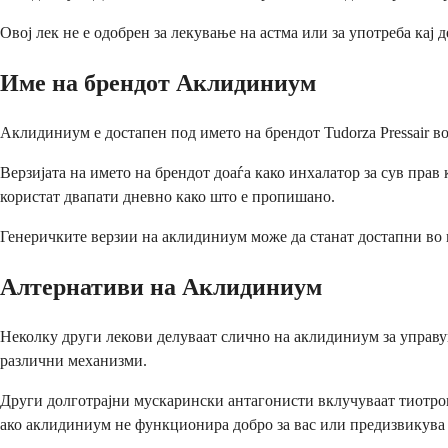
Овој лек не е одобрен за лекување на астма или за употреба кај 
Име на брендот Аклидиниум
Аклидиниум е достапен под името на брендот Tudorza Pressair 
Верзијата на името на брендот доаѓа како инхалатор за сув прав 
користат двапати дневно како што е пропишано.
Генеричките верзии на аклидиниум може да станат достапни во ид
Алтернативи на Аклидиниум
Неколку други лекови делуваат слично на аклидиниум за управ
различни механизми.
Други долготрајни мускарински антагонисти вклучуваат тиотро
ако аклидиниум не функционира добро за вас или предизвикува