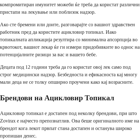
компромитиран имунитет можеби ќе треба да користат различни
пристапи на лекување или поблизок надзор.
Ако сте бремени или доите, разговарајте со вашиот здравствен
работник пред да користите ацикловир топикал. Иако
топикалната апликација резултира со минимална апсорпција во
крвотокот, вашиот лекар ќе ги измери придобивките во однос на
потенцијалните ризици за вас и вашето бебе.
Децата под 12 години треба да го користат овој лек само под
строг медицински надзор. Безбедноста и ефикасноста кај многу
мали деца не се толку опширно проучени како кај возрасните.
Брендови на Ацикловир Топикал
Ацикловир топикал е достапен под неколку брендови, при што
Zovirax е најчесто препознатлив. Ова беше оригиналното име на
брендот кога лекот првпат стана достапен и останува широко
пропишан денес.