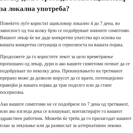
за локална употреба?
Повеќето луѓе користат ацикловир локално 4 до 7 дена, во
зависност од тоа колку брзо се подобруваат нивните симптоми.
Вашиот лекар ќе ви даде конкретни упатства врз основа на
вашата конкретна ситуација и сериозноста на вашата појава.
Продолжете да го користите лекот за цело времетраење
пропишано од лекар, дури и ако вашите симптоми почнат да се
подобруваат по неколку дена. Прекинувањето на третманот
прерано може да дозволи вирусот да се врати, потенцијално
правејќи ја вашата појава да трае подолго или да стане
посериозна.
Ако вашите симптоми не се подобриле по 7 дена од третманот,
или ако изгледа дека се влошуваат, контактирајте го вашиот
здравствен работник. Можеби ќе треба да го прилагодат вашиот
план за лекување или да размислат за алтернативни лекови.