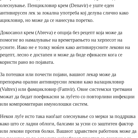
олеснување. Пенцикловир крем (Denavir) е уште еден
антивирусен лек за локална употреба кој делува слично како
ацикловир, но може да се нанесува поретко.
Докосанол крем (Abreva) е опција без рецепт која може да
помогне во намалување на времетраењето на херпесот на
усните. Иако не е толку моќен како антивирусните лекови на
рецепт, лесно е достапен и може да биде ефикасен кога се
користи рано во појавата.
За потешки или почести појави, вашиот лекар може да
препорача орални антивирусни лекови како валацикловир
(Valtrex) или фамцикловир (Famvir). Овие системски третмани
можат да бидат поефикасни за луѓето со повторливи инфекции
или компромитиран имунолошки систем.
Некои луѓе исто така наоѓаат олеснување со мерки за поддршка
како што се ладни облоги, балсами за усни со заштитен фактор
или лекови против болки. Вашиот здравствен работник може да