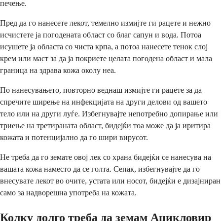
печење.
Пред да го нанесете лекот, темелно измијте ги рацете и нежно
исчистете ја погодената област со благ сапун и вода. Потоа
исушете ја областа со чиста крпа, а потоа нанесете тенок слој
крем или маст за да ја покриете целата погодена област и мала
граница на здрава кожа околу неа.
По нанесувањето, повторно веднаш измијте ги рацете за да
спречите ширење на инфекцијата на други делови од вашето
тело или на други луѓе. Избегнувајте непотребно допирање или
триење на третираната област, бидејќи тоа може да ја иритира
кожата и потенцијално да го шири вирусот.
Не треба да го земате овој лек со храна бидејќи се нанесува на
вашата кожа наместо да се голта. Сепак, избегнувајте да го
внесувате лекот во очите, устата или носот, бидејќи е дизајниран
само за надворешна употреба на кожата.
Колку долго треба да земам Ацикловир