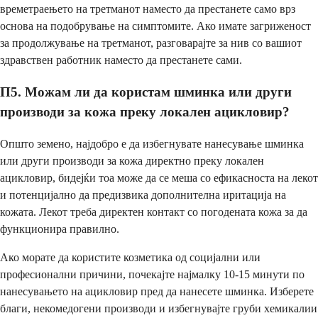
времетраењето на третманот наместо да престанете само врз
основа на подобрување на симптомите. Ако имате загриженост
за продолжување на третманот, разговарајте за нив со вашиот
здравствен работник наместо да престанете сами.
П5. Можам ли да користам шминка или други
производи за кожа преку локален ацикловир?
Општо земено, најдобро е да избегнувате нанесување шминка
или други производи за кожа директно преку локален
ацикловир, бидејќи тоа може да се меша со ефикасноста на лекот
и потенцијално да предизвика дополнителна иритација на
кожата. Лекот треба директен контакт со погодената кожа за да
функционира правилно.
Ако морате да користите козметика од социјални или
професионални причини, почекајте најмалку 10-15 минути по
нанесувањето на ацикловир пред да нанесете шминка. Изберете
благи, некомедогени производи и избегнувајте груби хемикалии