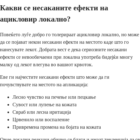
Какви се несаканите ефекти на
ацикловир локално?
Повеќето луѓе добро го толерираат ацикловир локално, но може
да се појават некои несакани ефекти на местото каде што го
нанесувате лекот. Добрата вест е дека сериозните несакани
ефекти се невообичаени при локална употреба бидејќи многу
малку од лекот влегува во вашиот крвоток.
Еве ги најчестите несакани ефекти што може да ги
почувствувате на местото на апликација:
Лесно чувство на печење или пецкање
Сувост или лупење на кожата
Свраб или лесна иритација
Црвенило или воспаление
Привремена промена на бојата на кожата
Овие локални реакции обично се благи и имаат тенденција да се