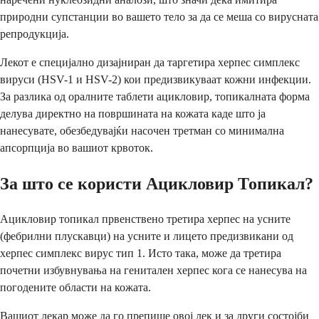
природни супстанции во вашето тело за да се меша со вирусната
репродукција.
Лекот е специјално дизајниран да таргетира херпес симплекс
вируси (HSV-1 и HSV-2) кои предизвикуваат кожни инфекции.
За разлика од оралните таблети ацикловир, топикалната форма
делува директно на површината на кожата каде што ја
нанесувате, обезбедувајќи насочен третман со минимална
апсорпција во вашиот крвоток.
За што се користи Ацикловир Топикал?
Ацикловир топикал првенствено третира херпес на усните
(фебрилни плускавци) на усните и лицето предизвикани од
херпес симплекс вирус тип 1. Исто така, може да третира
почетни избувнувања на генитален херпес кога се нанесува на
погодените области на кожата.
Вашиот лекар може да го препише овој лек и за други состојби