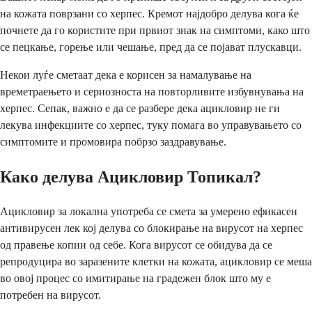
на кожата поврзани со херпес. Кремот најдобро делува кога ќе
почнете да го користите при првиот знак на симптоми, како што
се пецкање, горење или чешање, пред да се појават плускавци.
Некои луѓе сметаат дека е корисен за намалување на
времетраењето и сериозноста на повторливите избувнувања на
херпес. Сепак, важно е да се разбере дека ацикловир не ги
лекува инфекциите со херпес, туку помага во управувањето со
симптомите и промовира побрзо заздравување.
Како делува Ацикловир Топикал?
Ацикловир за локална употреба се смета за умерено ефикасен
антивирусен лек кој делува со блокирање на вирусот на херпес
од правење копии од себе. Кога вирусот се обидува да се
репродуцира во заразените клетки на кожата, ацикловир се меша
во овој процес со имитирање на градежен блок што му е
потребен на вирусот.