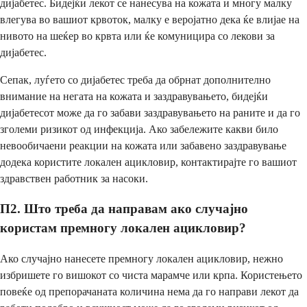
дијабетес. Бидејќи лекот се нанесува на кожата и многу малку
влегува во вашиот крвоток, малку е веројатно дека ќе влијае на
нивото на шеќер во крвта или ќе комуницира со лекови за
дијабетес.
Сепак, луѓето со дијабетес треба да обрнат дополнително
внимание на негата на кожата и заздравувањето, бидејќи
дијабетесот може да го забави заздравувањето на раните и да го
зголеми ризикот од инфекција. Ако забележите какви било
невообичаени реакции на кожата или забавено заздравување
додека користите локален ацикловир, контактирајте го вашиот
здравствен работник за насоки.
П2. Што треба да направам ако случајно
користам премногу локален ацикловир?
Ако случајно нанесете премногу локален ацикловир, нежно
избришете го вишокот со чиста марамче или крпа. Користењето
повеќе од препорачаната количина нема да го направи лекот да