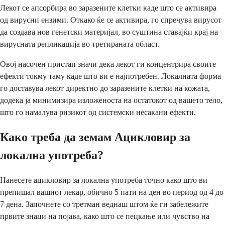
Лекот се апсорбира во заразените клетки каде што се активира
од вирусни ензими. Откако ќе се активира, го спречува вирусот
да создава нов генетски материјал, во суштина ставајќи крај на
вирусната репликација во третираната област.
Овој насочен пристап значи дека лекот ги концентрира своите
ефекти токму таму каде што ви е најпотребен. Локалната форма
го доставува лекот директно до заразените клетки на кожата,
додека ја минимизира изложеноста на остатокот од вашето тело,
што го намалува ризикот од системски несакани ефекти.
Како треба да земам Ацикловир за
локална употреба?
Нанесете ацикловир за локална употреба точно како што ви
препишал вашиот лекар, обично 5 пати на ден во период од 4 до
7 дена. Започнете со третман веднаш штом ќе ги забележите
првите знаци на појава, како што се пецкање или чувство на