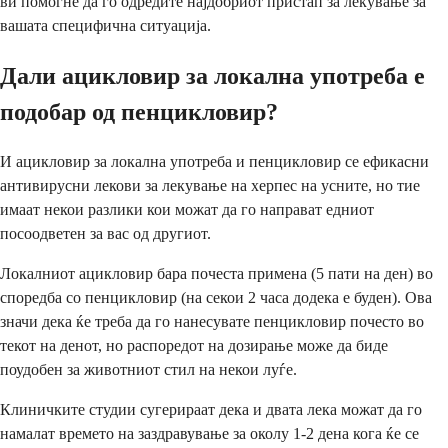
ви помогне да го одредите најдобриот пристап за лекување за
вашата специфична ситуација.
Дали ацикловир за локална употреба е
подобар од пенцикловир?
И ацикловир за локална употреба и пенцикловир се ефикасни
антивирусни лекови за лекување на херпес на усните, но тие
имаат некои разлики кои можат да го направат едниот
посоодветен за вас од другиот.
Локалниот ацикловир бара почеста примена (5 пати на ден) во
споредба со пенцикловир (на секои 2 часа додека е буден). Ова
значи дека ќе треба да го нанесувате пенцикловир почесто во
текот на денот, но распоредот на дозирање може да биде
поудобен за животниот стил на некои луѓе.
Клиничките студии сугерираат дека и двата лека можат да го
намалат времето на заздравување за околу 1-2 дена кога ќе се