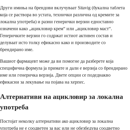
Други имиња на брендови вклучуваат Sitavig (букална таблета
која се раствора во устата, технички различна од кремите за
локална употреба) и разни генерички верзии едноставно
означени како „ацикловир крем“ или „ацикловир маст“.
Генеричките верзии го содржат истиот активен состав и
делуваат исто толку ефикасно како и производите со
брендирано име.
Вашиот фармацевт може да ви помогне да разберете која
специфична формула ја примате и дали е верзија со брендирано
име или генеричка верзија. Двете опции се подеднакво
ефикасни за лекување на појава на херпес.
Алтернативи на ацикловир за локална
употреба
Постојат неколку алтернативи ако ацикловир за локална
употреба не е соодветен за вас или не обезбедува соодветно