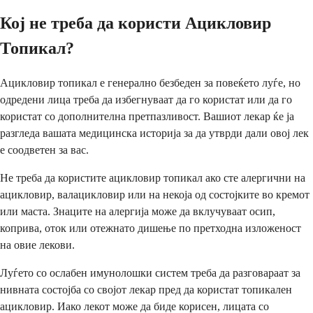
Кој не треба да користи Ацикловир
Топикал?
Ацикловир топикал е генерално безбеден за повеќето луѓе, но
одредени лица треба да избегнуваат да го користат или да го
користат со дополнителна претпазливост. Вашиот лекар ќе ја
разгледа вашата медицинска историја за да утврди дали овој лек
е соодветен за вас.
Не треба да користите ацикловир топикал ако сте алергични на
ацикловир, валацикловир или на некоја од состојките во кремот
или маста. Знаците на алергија може да вклучуваат осип,
коприва, оток или отежнато дишење по претходна изложеност
на овие лекови.
Луѓето со ослабен имунолошки систем треба да разговараат за
нивната состојба со својот лекар пред да користат топикален
ацикловир. Иако лекот може да биде корисен, лицата со