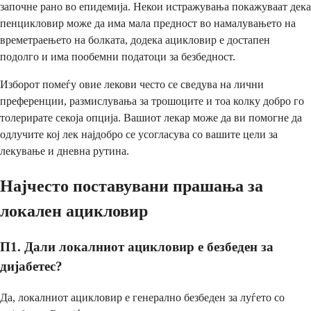
започне рано во епидемија. Некои истражувања покажуваат дека
пенцикловир може да има мала предност во намалувањето на
времетраењето на болката, додека ацикловир е достапен
подолго и има пообемни податоци за безбедност.
Изборот помеѓу овие лекови често се сведува на лични
преференции, размислувања за трошоците и тоа колку добро го
толерирате секоја опција. Вашиот лекар може да ви помогне да
одлучите кој лек најдобро се усогласува со вашите цели за
лекување и дневна рутина.
Најчесто поставувани прашања за
локален ацикловир
П1. Дали локалниот ацикловир е безбеден за
дијабетес?
Да, локалниот ацикловир е генерално безбеден за луѓето со