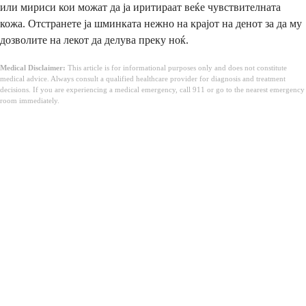
или мириси кои можат да ја иритираат веќе чувствителната
кожа. Отстранете ја шминката нежно на крајот на денот за да му
дозволите на лекот да делува преку ноќ.
Medical Disclaimer:
This article is for informational purposes only and does not constitute
medical advice. Always consult a qualified healthcare provider for diagnosis and treatment
decisions. If you are experiencing a medical emergency, call 911 or go to the nearest emergency
room immediately.