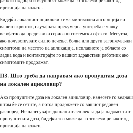
работи подобро и всушност може да го зголеми ризикот од
иритација на кожата.
Бидејќи локалниот ацикловир има минимална апсорпција во
вашиот крвоток, случајната прекумерна употреба е малку
веројатно да предизвика сериозни системски ефекти. Меѓутоа,
ако почувствувате силно печење, болка или други загрижувачки
симптоми на местото на апликација, исплакнете ја областа со
ладна вода и контактирајте го вашиот здравствен работник ако
симптомите продолжат.
П3. Што треба да направам ако пропуштам доза
на локален ацикловир?
Ако пропуштите доза на локален ацикловир, нанесете го веднаш
штом ќе се сетите, а потоа продолжете со вашиот редовен
распоред. Не нанесувајте дополнителен лек за да ја надоместите
пропуштената доза, бидејќи тоа може да го зголеми ризикот од
иритација на кожата.