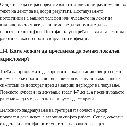
Обидете се да ги распоредите вашите апликации рамномерно во
текот на денот за најдобри резултати. Поставувањето
потсетници на вашиот телефон или чувањето на лекот на
видливо место може да ви помогне да запомните да го
нанесувате постојано. Постојаната употреба е важна за лекот да
работи ефикасно против вирусната инфекција.
П4. Кога можам да престанам да земам локален
ацикловир?
Треба да продолжите да користите локален ацикловир за цело
времетраење пропишано од вашиот лекар, дури и ако вашите
симптоми се подобрат пред да заврши периодот на лекување.
Повеќето курсеви на лекување траат 4-7 дена, а прекинувањето
рано може да му дозволи на вирусот да се врати.
Целосното заздравување на третираната област е добар
показател дека лекот ја завршил својата работа. Сепак, секогаш
следете ги специфичните упатства на вашиот лекар за