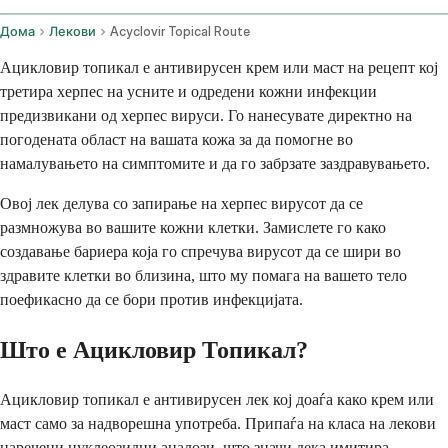
Дома
Лекови
Acyclovir Topical Route
Ацикловир топикал е антивирусен крем или маст на рецепт кој
третира херпес на усните и одредени кожни инфекции
предизвикани од херпес вируси. Го нанесувате директно на
погодената област на вашата кожа за да помогне во
намалувањето на симптомите и да го забрзате заздравувањето.
Овој лек делува со запирање на херпес вирусот да се
размножува во вашите кожни клетки. Замислете го како
создавање бариера која го спречува вирусот да се шири во
здравите клетки во близина, што му помага на вашето тело
поефикасно да се бори против инфекцијата.
Што е Ацикловир Топикал?
Ацикловир топикал е антивирусен лек кој доаѓа како крем или
маст само за надворешна употреба. Припаѓа на класа на лекови
наречени нуклеозидни аналози, што значи дека имитира