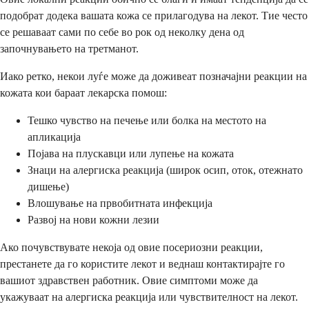
подобрат додека вашата кожа се прилагодува на лекот. Тие често
се решаваат сами по себе во рок од неколку дена од
започнувањето на третманот.
Иако ретко, некои луѓе може да доживеат позначајни реакции на
кожата кои бараат лекарска помош:
Тешко чувство на печење или болка на местото на
апликација
Појава на плускавци или лупење на кожата
Знаци на алергиска реакција (широк осип, оток, отежнато
дишење)
Влошување на првобитната инфекција
Развој на нови кожни лезии
Ако почувствувате некоја од овие посериозни реакции,
престанете да го користите лекот и веднаш контактирајте го
вашиот здравствен работник. Овие симптоми може да
укажуваат на алергиска реакција или чувствителност на лекот.