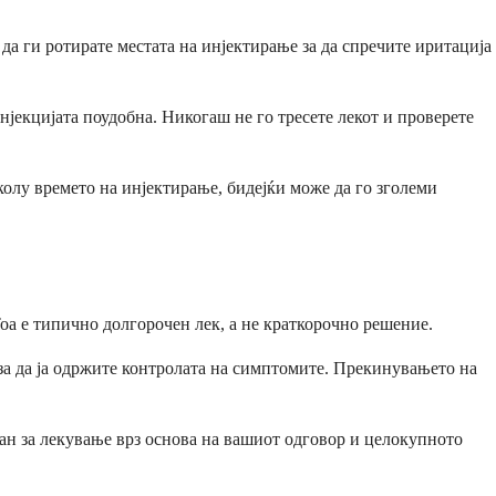
да ги ротирате местата на инјектирање за да спречите иритација
нјекцијата поудобна. Никогаш не го тресете лекот и проверете
околу времето на инјектирање, бидејќи може да го зголеми
Тоа е типично долгорочен лек, а не краткорочно решение.
за да ја одржите контролата на симптомите. Прекинувањето на
ан за лекување врз основа на вашиот одговор и целокупното