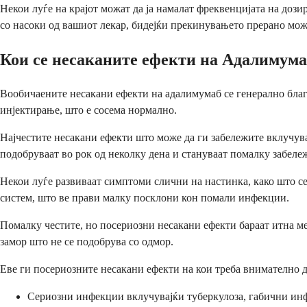
Некои луѓе на крајот можат да ја намалат фреквенцијата на дози
со насоки од вашиот лекар, бидејќи прекинувањето прерано мож
Кои се несаканите ефекти на Адалимума
Вообичаените несакани ефекти на адалимумаб се генерално благи
инјектирање, што е сосема нормално.
Најчестите несакани ефекти што може да ги забележите вклучува
подобруваат во рок од неколку дена и стануваат помалку забележ
Некои луѓе развиваат симптоми слични на настинка, како што се
систем, што ве прави малку посклони кон помали инфекции.
Помалку честите, но посериозни несакани ефекти бараат итна м
замор што не се подобрува со одмор.
Еве ги посериозните несакани ефекти на кои треба внимателно д
Сериозни инфекции вклучувајќи туберкулоза, габични и