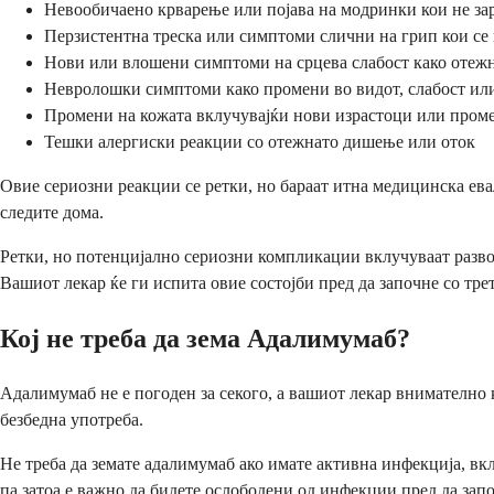
Невообичаено крварење или појава на модринки кои не за
Перзистентна треска или симптоми слични на грип кои се 
Нови или влошени симптоми на срцева слабост како отеж
Невролошки симптоми како промени во видот, слабост ил
Промени на кожата вклучувајќи нови израстоци или пром
Тешки алергиски реакции со отежнато дишење или оток
Овие сериозни реакции се ретки, но бараат итна медицинска ева
следите дома.
Ретки, но потенцијално сериозни компликации вклучуваат развој
Вашиот лекар ќе ги испита овие состојби пред да започне со тре
Кој не треба да зема Адалимумаб?
Адалимумаб не е погоден за секого, а вашиот лекар внимателно ќ
безбедна употреба.
Не треба да земате адалимумаб ако имате активна инфекција, в
па затоа е важно да бидете ослободени од инфекции пред да запо