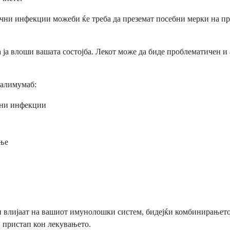
нични инфекции можеби ќе треба да преземат посебни мерки на п
 ја влоши вашата состојба. Лекот може да биде проблематичен и
далимумаб:
лни инфекции
ње
ои влијаат на вашиот имунолошки систем, бидејќи комбинирањето
ен пристап кон лекувањето.