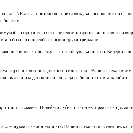
рање на TNF-алфа, протеин кој предизвикува воспаление низ ваше
е болести.
алимумаб го прекинува воспалителниот процес во неговиот извор
тивно брзо во споредба со некои други третмани.
, иако некои луѓе забележуваат подобрувања порано. Бидејќи е 
ем, тој ве прави поподложни на инфекции. Вашиот лекар внимат
олошки систем доволно силен за да се бори против микробите.
утот или стомакот. Повеќето луѓе си го инјектираат сами дома о
а олеснуваат самоинјекцијата. Вашиот лекар или медицинска сес