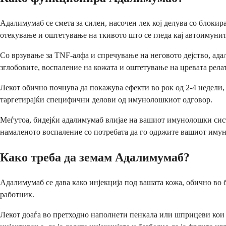
Адалимумаб се смета за силен, насочен лек кој делува со блоки
отекување и оштетување на ткивото што се гледа кај автоимунит
Со врзување за TNF-алфа и спречување на неговото дејство, ад
зглобовите, воспаление на кожата и оштетување на цревата рела
Лекот обично почнува да покажува ефекти во рок од 2-4 недели
таргетирајќи специфични делови од имунолошкиот одговор.
Меѓутоа, бидејќи адалимумаб влијае на вашиот имунолошки сист
намаленото воспаление со потребата да го одржите вашиот имун
Како треба да земам Адалимумаб?
Адалимумаб се дава како инјекција под вашата кожа, обично во б
работник.
Лекот доаѓа во претходно наполнети пенкала или шприцеви кои ј