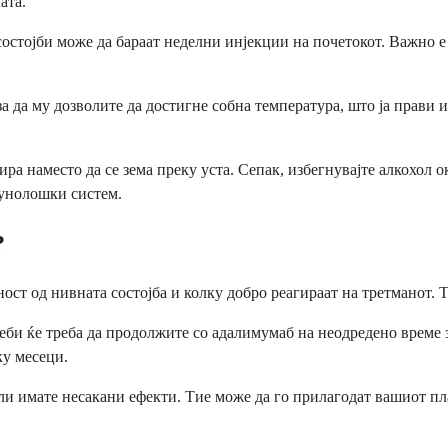
ата.
остојби може да бараат неделни инјекции на почетокот. Важно е 
 да му дозволите да достигне собна температура, што ја прави и
ира наместо да се зема преку уста. Сепак, избегнувајте алкохол 
мунолошки систем.
?
ост од нивната состојба и колку добро реагираат на третманот. 
еби ќе треба да продолжите со адалимумаб на неодредено време 
ку месеци.
ли имате несакани ефекти. Тие може да го прилагодат вашиот пл