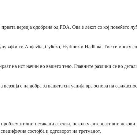
првата верзија одобрена од FDA. Ова е лекот со кој повеќето лу
увајќи ги Amjevita, Cyltezo, Hyrimoz и Hadlima. Тие се многу с
раат на ист начин во вашето тело. Главните разлики се во дета
а верзија е најдобра за вашата ситуација врз основа на ефикас
 проблематични несакани ефекти, неколку алтернативни лекови 
а специфична состојба и одговорот на третманот.