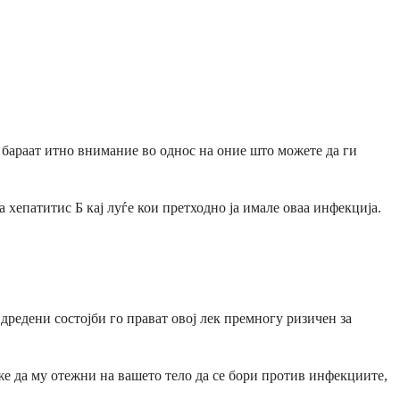
 бараат итно внимание во однос на оние што можете да ги
хепатитис Б кај луѓе кои претходно ја имале оваа инфекција.
дредени состојби го прават овој лек премногу ризичен за
же да му отежни на вашето тело да се бори против инфекциите,