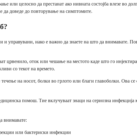
рање или целосно да престанат ако нивната состојба влезе во дол
е да доведе до повторување на симптомите.
б?
 и управувани, иако е важно да знаете на што да внимавате. Пов
ат црвенило, оток или чешање на местото каде што го инјектира
ливи со текот на времето.
 течење на носот, болки во грлото или благи главоболки. Ова с
едицинска помош. Тие вклучуваат знаци на сериозна инфекција к
а внимавате:
нфекции или бактериски инфекции