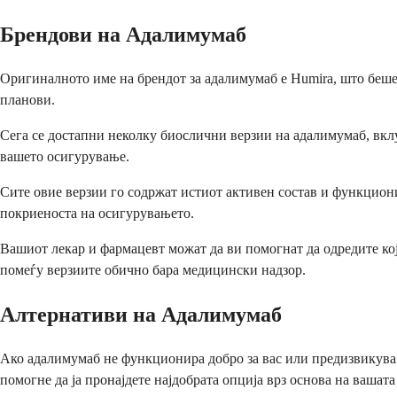
Брендови на Адалимумаб
Оригиналното име на брендот за адалимумаб е Humira, што беше 
планови.
Сега се достапни неколку биослични верзии на адалимумаб, вклуч
вашето осигурување.
Сите овие верзии го содржат истиот активен состав и функциони
покриеноста на осигурувањето.
Вашиот лекар и фармацевт можат да ви помогнат да одредите кој
помеѓу верзиите обично бара медицински надзор.
Алтернативи на Адалимумаб
Ако адалимумаб не функционира добро за вас или предизвикува
помогне да ја пронајдете најдобрата опција врз основа на вашат