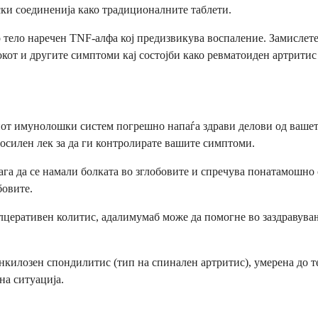
ски соединенија како традиционалните таблети.
тело наречен TNF-алфа кој предизвикува воспаление. Замислете 
кот и другите симптоми кај состојби како ревматоиден артритис
от имунолошки систем погрешно напаѓа здрави делови од вашето
осилен лек за да ги контролирате вашите симптоми.
ага да се намали болката во зглобовите и спречува понатамошно 
бовите.
улцеративен колитис, адалимумаб може да помогне во заздравува
нкилозен спондилитис (тип на спинален артритис), умерена до те
на ситуација.