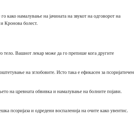
го како намалување на јачината на звукот на одговорот на
 и Кронова болест.
 тело. Вашиот лекар може да го препише кога другите
оштетување на зглобовите. Исто така е ефикасен за псоријатичен
њето на цревната обвивка и намалување на болните појави.
шка псоријаза и одредени воспаленија на очите како увеитис.