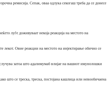
горочна ремисија. Сепак, оваа одлука секогаш треба да се донесе
еќето луѓе доживуваат некоја реакција на местото на
те лекот. Овие реакции на местото на инјектирање обично се
е случува затоа што адалимумаб влијае на вашиот имунолошки
ако што се треска, треска, постојана кашлица или невообичаена