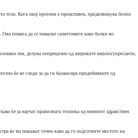
то тело. Кога овој протеин е преактивен, предизвикува болно
. Ова помага да се намалат симптомите како болки во
биолошки лек, делува попрецизно од широките имуносупресанти,
елно ќе ве следи за да ги балансира придобивките од
ткако ќе ја научат правилната техника од нивниот здравствен
тра ќе ви покажат точно како да го подготвите местото на