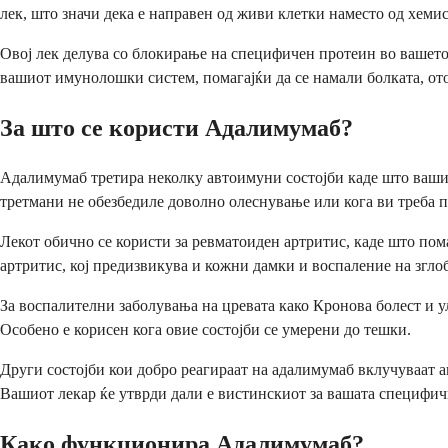
лек, што значи дека е направен од живи клетки наместо од хеми
Овој лек делува со блокирање на специфичен протеин во вашето 
вашиот имунолошки систем, помагајќи да се намали болката, ото
За што се користи Адалимумаб?
Адалимумаб третира неколку автоимуни состојби каде што ваши
третмани не обезбедиле доволно олеснување или кога ви треба п
Лекот обично се користи за ревматоиден артритис, каде што пом
артритис, кој предизвикува и кожни дамки и воспаление на згло
За воспалителни заболувања на цревата како Кронова болест и 
Особено е корисен кога овие состојби се умерени до тешки.
Други состојби кои добро реагираат на адалимумаб вклучуваат а
Вашиот лекар ќе утврди дали е вистинскиот за вашата специфич
Како функционира Адалимумаб?