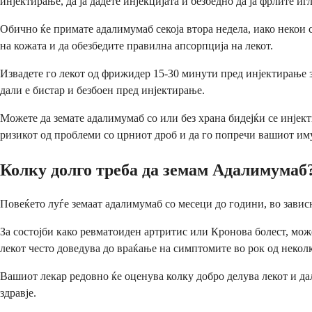
инјектирање, да ја дадете инјекцијата и безбедно да ја фрлите игл
Обично ќе примате адалимумаб секоја втора недела, иако некои с
на кожата и да обезбедите правилна апсорпција на лекот.
Извадете го лекот од фрижидер 15-30 минути пред инјектирање за
дали е бистар и безбоен пред инјектирање.
Можете да земате адалимумаб со или без храна бидејќи се инјект
ризикот од проблеми со црниот дроб и да го попречи вашиот и
Колку долго треба да земам Адалимумаб
Повеќето луѓе земаат адалимумаб со месеци до години, во зависн
За состојби како ревматоиден артритис или Кронова болест, мож
лекот често доведува до враќање на симптомите во рок од некол
Вашиот лекар редовно ќе оценува колку добро делува лекот и да
здравје.