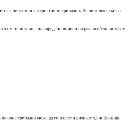
ретпазливост или алтернативни третмани. Вашиот лекар ќе ги
 ако имате историја на одредени видови на рак, особено лимфом
 на овие третмани може да го зголеми ризикот од инфекција.