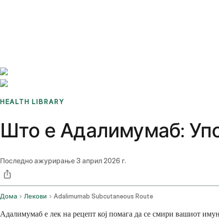
Benchmarks
Stories
FAQ
Sign up / Log in
HEALTH LIBRARY
Што е Адалимумаб: Упо
Последно ажурирање
3 април 2026 г.
Дома
Лекови
Adalimumab Subcutaneous Route
Адалимумаб е лек на рецепт кој помага да се смири вашиот иму