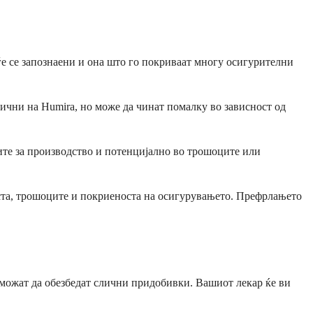
ѓе се запознаени и она што го покриваат многу осигурителни
лични на Humira, но може да чинат помалку во зависност од
лите за производство и потенцијално во трошоците или
носта, трошоците и покриеноста на осигурувањето. Префрлањето
можат да обезбедат слични придобивки. Вашиот лекар ќе ви