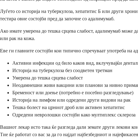
Луѓето со историја на туберкулоза, хепатитис Б или други хро
тестира овие состојби пред да започне со адалимумаб.
Ако имате умерена до тешка срцева слабост, адалимумаб може да
или рак на кожа.
Еве ги главните состојби кои типично спречуваат употреба на а
Активни инфекции од било каков вид, вклучувајќи дента
Историја на туберкулоза без соодветен третман
Умерена до тешка срцева слабост
Неодамнешни живи вакцини или планови за нивно прима
Бременост или доење (потребно е посебно разгледување)
Историја на лимфом или одредени други видови на рак
Тешка болест на црниот дроб или активен хепатитис
Одредени невролошки состојби како мултиплекс склероза
Вашиот лекар исто така ќе разгледа дали земате други лекови к
Тие ќе работат со вас за да го најдат најбезбедниот и најефикас