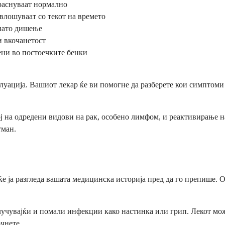
раснуваат нормално
влошуваат со текот на времето
нато дишење
и вкочанетост
ени во постоечките бенки
луација. Вашиот лекар ќе ви помогне да разберете кои симптоми
 на одредени видови на рак, особено лимфом, и реактивирање на 
тман.
е ја разгледа вашата медицинска историја пред да го препише. О
клучувајќи и помали инфекции како настинка или грип. Лекот мо
чнете.