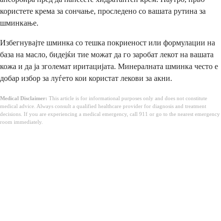
користете крема за сончање, проследено со вашата рутина за
шминкање.
Избегнувајте шминка со тешка покриеност или формулации на
база на масло, бидејќи тие можат да го заробат лекот на вашата
кожа и да ја зголемат иритацијата. Минералната шминка често е
добар избор за луѓето кои користат лекови за акни.
Medical Disclaimer:
This article is for informational purposes only and does not constitute
medical advice. Always consult a qualified healthcare provider for diagnosis and treatment
decisions. If you are experiencing a medical emergency, call 911 or go to the nearest emergency
room immediately.