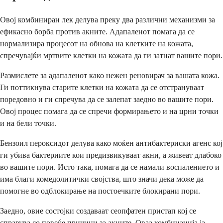
Овој комбиниран лек делува преку два различни механизми за
ефикасно борба против акните. Адапаленот помага да се
нормализира процесот на обнова на клетките на кожата,
спречувајќи мртвите клетки на кожата да ги затнат вашите пори.
Размислете за адапаленот како нежен реновирач за вашата кожа.
Ги поттикнува старите клетки на кожата да се отстрануваат
поредовно и ги спречува да се залепат заедно во вашите пори.
Овој процес помага да се спречи формирањето и на црни точки
и на бели точки.
Бензоил пероксидот делува како моќен антибактериски агенс кој
ги убива бактериите кои предизвикуваат акни, а живеат длабоко
во вашите пори. Исто така, помага да се намали воспалението и
има благи комедолитички својства, што значи дека може да
помогне во одблокирање на постоечките блокирани пори.
Заедно, овие состојки создаваат сеопфатен пристап кој се
справува со повеќе причини за акните. Оваа комбинација ја