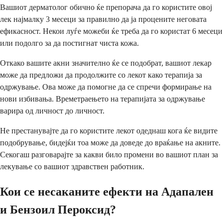
Вашиот дерматолог обично ќе препорача да го користите овој
лек најмалку 3 месеци за правилно да ја процените неговата
ефикасност. Некои луѓе можеби ќе треба да го користат 6 месеци
или подолго за да постигнат чиста кожа.
Откако вашите акни значително ќе се подобрат, вашиот лекар
може да предложи да продолжите со лекот како терапија за
одржување. Ова може да помогне да се спречи формирање на
нови избивања. Времетраењето на терапијата за одржување
варира од личност до личност.
Не престанувајте да го користите лекот одеднаш кога ќе видите
подобрување, бидејќи тоа може да доведе до враќање на акните.
Секогаш разговарајте за какви било промени во вашиот план за
лекување со вашиот здравствен работник.
Кои се несаканите ефекти на Адапален
и Бензоил Пероксид?