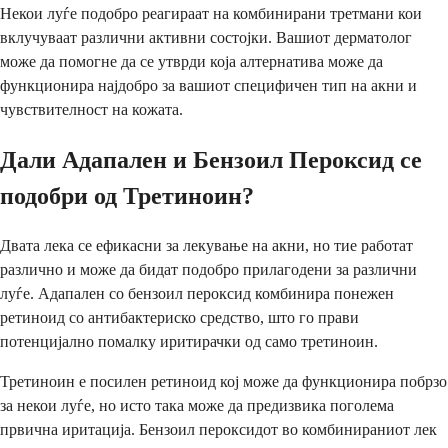
Некои луѓе подобро реагираат на комбинирани третмани кои
вклучуваат различни активни состојки. Вашиот дерматолог
може да помогне да се утврди која алтернатива може да
функционира најдобро за вашиот специфичен тип на акни и
чувствителност на кожата.
Дали Адапален и Бензоил Пероксид се
подобри од Третиноин?
Двата лека се ефикасни за лекување на акни, но тие работат
различно и може да бидат подобро прилагодени за различни
луѓе. Адапален со бензоил пероксид комбинира понежен
ретиноид со антибактериско средство, што го прави
потенцијално помалку иритирачки од само третиноин.
Третиноин е посилен ретиноид кој може да функционира побрзо
за некои луѓе, но исто така може да предизвика поголема
првична иритација. Бензоил пероксидот во комбинираниот лек