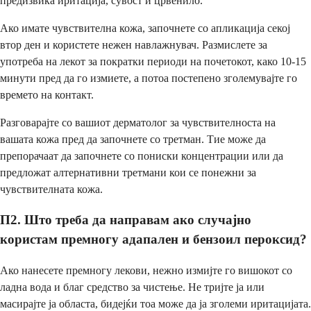
предизвика иритација, сувост и црвенило.
Ако имате чувствителна кожа, започнете со апликација секој
втор ден и користете нежен навлажнувач. Размислете за
употреба на лекот за пократки периоди на почетокот, како 10-15
минути пред да го измиете, а потоа постепено зголемувајте го
времето на контакт.
Разговарајте со вашиот дерматолог за чувствителноста на
вашата кожа пред да започнете со третман. Тие може да
препорачаат да започнете со пониски концентрации или да
предложат алтернативни третмани кои се понежни за
чувствителната кожа.
П2. Што треба да направам ако случајно
користам премногу адапален и бензоил пероксид?
Ако нанесете премногу лекови, нежно измијте го вишокот со
ладна вода и благ средство за чистење. Не тријте ја или
масирајте ја областа, бидејќи тоа може да ја зголеми иритацијата.