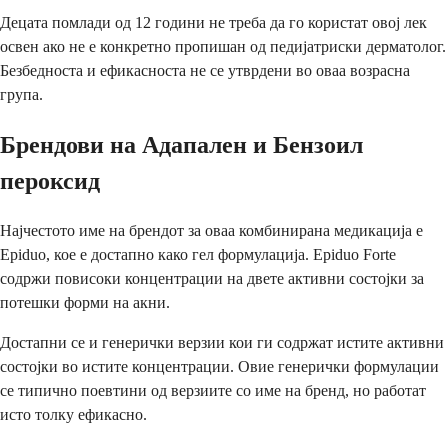
Децата помлади од 12 години не треба да го користат овој лек
освен ако не е конкретно пропишан од педијатриски дерматолог.
Безбедноста и ефикасноста не се утврдени во оваа возрасна
група.
Брендови на Адапален и Бензоил
пероксид
Најчестото име на брендот за оваа комбинирана медикација е
Epiduo, кое е достапно како гел формулација. Epiduo Forte
содржи повисоки концентрации на двете активни состојки за
потешки форми на акни.
Достапни се и генерички верзии кои ги содржат истите активни
состојки во истите концентрации. Овие генерички формулации
се типично поевтини од верзиите со име на бренд, но работат
исто толку ефикасно.