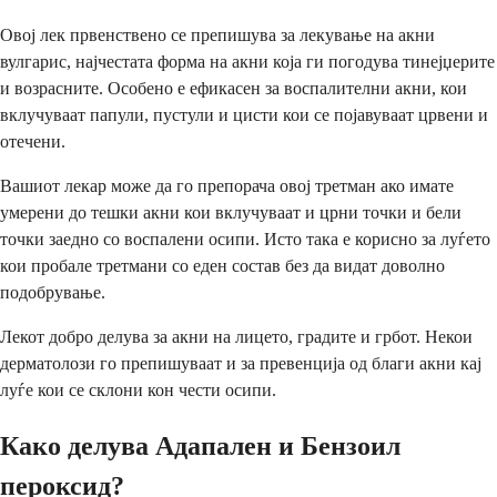
Овој лек првенствено се препишува за лекување на акни
вулгарис, најчестата форма на акни која ги погодува тинејџерите
и возрасните. Особено е ефикасен за воспалителни акни, кои
вклучуваат папули, пустули и цисти кои се појавуваат црвени и
отечени.
Вашиот лекар може да го препорача овој третман ако имате
умерени до тешки акни кои вклучуваат и црни точки и бели
точки заедно со воспалени осипи. Исто така е корисно за луѓето
кои пробале третмани со еден состав без да видат доволно
подобрување.
Лекот добро делува за акни на лицето, градите и грбот. Некои
дерматолози го препишуваат и за превенција од благи акни кај
луѓе кои се склони кон чести осипи.
Како делува Адапален и Бензоил
пероксид?