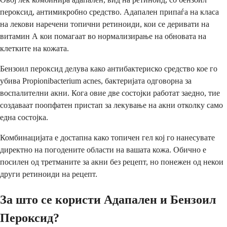
пероксид, антимикробно средство. Адапален припаѓа на класа
на лекови наречени топични ретиноиди, кои се деривати на
витамин А кои помагаат во нормализирање на обновата на
клетките на кожата.
Бензоил пероксид делува како антибактериско средство кое го
убива Propionibacterium acnes, бактеријата одговорна за
воспалителни акни. Кога овие две состојки работат заедно, тие
создаваат поопфатен пристап за лекување на акни отколку само
една состојка.
Комбинацијата е достапна како топичен гел кој го нанесувате
директно на погодените области на вашата кожа. Обично е
посилен од третманите за акни без рецепт, но понежен од некои
други ретиноиди на рецепт.
За што се користи Адапален и Бензоил
Пероксид?