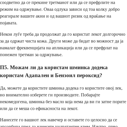
соодветно да се прекине третманот или да се префрлите на
режим на одржување. Оваа одлука зависи од тоа колку добро
реагирале вашите акни и од вашиот ризик од враќање на
појавата.
Некои луѓе треба да продолжат да го користат лекот долгорочно
за да одржат чиста кожа. Други може да бидат во можност да ја
намалат фреквенцијата на апликација или да се префрлат на
понежен третман за одржување.
П5. Можам ли да користам шминка додека
користам Адапален и Бензоил пероксид?
Да, можете да користите шминка додека го користите овој лек,
но внимателно изберете ги производите. Побарајте
некомедогена, шминка без масло која нема да ви ги затне порите
или да се меша со ефикасноста на лекот.
Нанесете го вашиот лек навечер и оставете го целосно да се
апсорбира пред да нанесете хидратантен крем. Наутро, прво