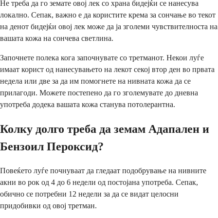
Не треба да го земате овој лек со храна бидејќи се нанесува
локално. Сепак, важно е да користите крема за сончање во текот
на денот бидејќи овој лек може да ја зголеми чувствителноста на
вашата кожа на сончева светлина.
Започнете полека кога започнувате со третманот. Некои луѓе
имаат корист од нанесувањето на лекот секој втор ден во првата
недела или две за да им помогнете на нивната кожа да се
прилагоди. Можете постепено да го зголемувате до дневна
употреба додека вашата кожа станува потолерантна.
Колку долго треба да земам Адапален и
Бензоил Пероксид?
Повеќето луѓе почнуваат да гледаат подобрување на нивните
акни во рок од 4 до 6 недели од постојана употреба. Сепак,
обично се потребни 12 недели за да се видат целосни
придобивки од овој третман.