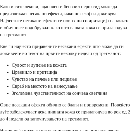
Како и сите лекови, адапален и бензоил пероксид може да
предизвикаат несакани ефекти, иако не секој ги доживува.
Најчестите несакани ефекти се поврзани со иритација на кожата
и обично се подобруваат како што вашата кожа се прилагодува
на третманот.
Еве ги најчесто пријавените несакани ефекти што може да ги
доживеете во текот на првите неколку недели од третманот:
Сувост и лупење на кожата
Црвенило и иритација
Чувство на печење или пецкање
Свраб на местото на нанесување
Зголемена чувствителност на сончева светлина
Овие несакани ефекти обично се благи и привремени. Повеќето
луѓе забележуваат дека нивната кожа се прилагодува во рок од 2
до 4 недели од започнувањето на третманот.
Некои луѓе може да искусат посериозни, но помалку чести