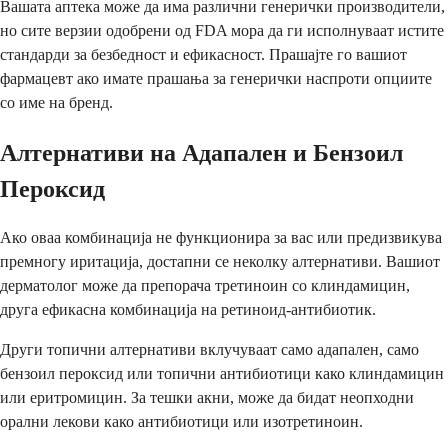
Вашата аптека може да има различни генерички производители,
но сите верзии одобрени од FDA мора да ги исполнуваат истите
стандарди за безбедност и ефикасност. Прашајте го вашиот
фармацевт ако имате прашања за генерички наспроти опциите
со име на бренд.
Алтернативи на Адапален и Бензоил
Пероксид
Ако оваа комбинација не функционира за вас или предизвикува
премногу иритација, достапни се неколку алтернативи. Вашиот
дерматолог може да препорача третиноин со клиндамицин,
друга ефикасна комбинација на ретиноид-антибиотик.
Други топични алтернативи вклучуваат само адапален, само
бензоил пероксид или топични антибиотици како клиндамицин
или еритромицин. За тешки акни, може да бидат неопходни
орални лекови како антибиотици или изотретиноин.