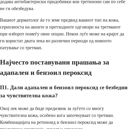
додава антибактериски придобивки кои третиноин сам по себе
не ги обезбедува.
Вашиот дерматолог ќе го земе предвид вашиот тип на кожа,
сериозноста на акните и претходните одговори на третманот
при изборот помеѓу овие опции. Некои луѓе може на крајот да
ги користат двата лека во различни периоди од нивното
патување со третман.
Најчесто поставувани прашања за
адапален и бензоил пероксид
П1. Дали адапален и бензоил пероксид се безбедни
за чувствителна кожа?
Овој лек може да биде предизвик за луѓето со многу
чувствителна кожа, особено кога започнуваат со третман.
Комбинацијата на ретиноид и бензоил пероксид може да