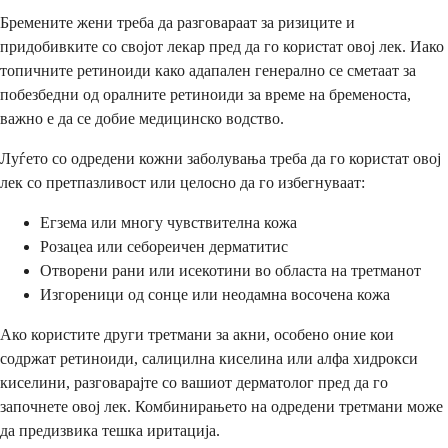
Бремените жени треба да разговараат за ризиците и
придобивките со својот лекар пред да го користат овој лек. Иако
топичните ретиноиди како адапален генерално се сметаат за
побезбедни од оралните ретиноиди за време на бременоста,
важно е да се добие медицинско водство.
Луѓето со одредени кожни заболувања треба да го користат овој
лек со претпазливост или целосно да го избегнуваат:
Егзема или многу чувствителна кожа
Розацеа или себореичен дерматитис
Отворени рани или исекотини во областа на третманот
Изгореници од сонце или неодамна восочена кожа
Ако користите други третмани за акни, особено оние кои
содржат ретиноиди, салицилна киселина или алфа хидрокси
киселини, разговарајте со вашиот дерматолог пред да го
започнете овој лек. Комбинирањето на одредени третмани може
да предизвика тешка иритација.