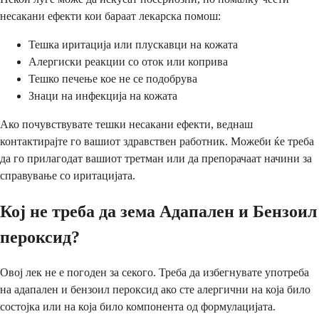
несакани ефекти кои бараат лекарска помош:
Тешка иритација или плускавци на кожата
Алергиски реакции со оток или коприва
Тешко печење кое не се подобрува
Знаци на инфекција на кожата
Ако почувствувате тешки несакани ефекти, веднаш
контактирајте го вашиот здравствен работник. Можеби ќе треба
да го прилагодат вашиот третман или да препорачаат начини за
справување со иритацијата.
Кој не треба да зема Адапален и Бензоил
пероксид?
Овој лек не е погоден за секого. Треба да избегнувате употреба
на адапален и бензоил пероксид ако сте алергични на која било
состојка или на која било компонента од формулацијата.