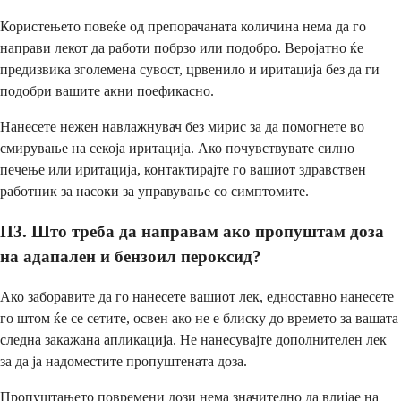
Користењето повеќе од препорачаната количина нема да го
направи лекот да работи побрзо или подобро. Веројатно ќе
предизвика зголемена сувост, црвенило и иритација без да ги
подобри вашите акни поефикасно.
Нанесете нежен навлажнувач без мирис за да помогнете во
смирување на секоја иритација. Ако почувствувате силно
печење или иритација, контактирајте го вашиот здравствен
работник за насоки за управување со симптомите.
П3. Што треба да направам ако пропуштам доза
на адапален и бензоил пероксид?
Ако заборавите да го нанесете вашиот лек, едноставно нанесете
го штом ќе се сетите, освен ако не е блиску до времето за вашата
следна закажана апликација. Не нанесувајте дополнителен лек
за да ја надоместите пропуштената доза.
Пропуштањето повремени дози нема значително да влијае на