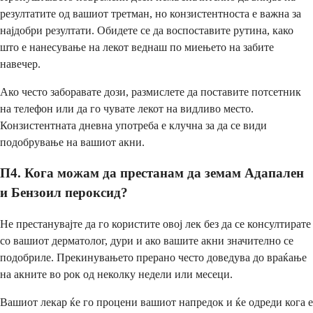
резултатите од вашиот третман, но конзистентноста е важна за
најдобри резултати. Обидете се да воспоставите рутина, како
што е нанесување на лекот веднаш по миењето на забите
навечер.
Ако често заборавате дози, размислете да поставите потсетник
на телефон или да го чувате лекот на видливо место.
Конзистентната дневна употреба е клучна за да се види
подобрување на вашиот акни.
П4. Кога можам да престанам да земам Адапален
и Бензоил пероксид?
Не престанувајте да го користите овој лек без да се консултирате
со вашиот дерматолог, дури и ако вашите акни значително се
подобриле. Прекинувањето прерано често доведува до враќање
на акните во рок од неколку недели или месеци.
Вашиот лекар ќе го процени вашиот напредок и ќе одреди кога е