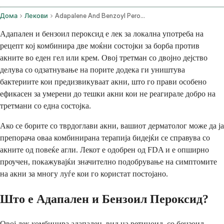
Дома
Лекови
Adapalene And Benzoyl Peroxide Topical Application Route
Адапален и бензоил пероксид е лек за локална употреба на
рецепт кој комбинира две моќни состојки за борба против
акните во еден гел или крем. Овој третман со двојно дејство
делува со одзатнување на порите додека ги уништува
бактериите кои предизвикуваат акни, што го прави особено
ефикасен за умерени до тешки акни кои не реагирале добро на
третмани со една состојка.
Ако се борите со тврдоглави акни, вашиот дерматолог може да ја
препорача оваа комбинирана терапија бидејќи се справува со
акните од повеќе агли. Лекот е одобрен од FDA и е опширно
проучен, покажувајќи значително подобрување на симптомите
на акни за многу луѓе кои го користат постојано.
Што е Адапален и Бензоил Пероксид?
Овој лек комбинира адапален, вид на ретиноид, со бензоил