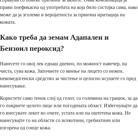
прави поефикасна од употребата на која било состојка сама, иако
може да ја зголеми и веројатноста за првична иритација на
кожата.
Како треба да земам Адапален и
Бензоил пероксид?
Нанесете го овој лек еднаш дневно, по можност навечер, на
чиста, сува кожа. Започнете со миење на лицето со нежен,
некомедогенски средство за чистење и целосно исушете го пред
нанесување.
Користете само тенок слој од гелот, со големина на грашок, за да
го покриете целото лице или погодената област. Избегнувајте да
го внесувате лекот во очите, устата или на оштетена кожа. Не
нанесувајте го на области со исекотини, гребнатини или
изгорена од сонце кожа.