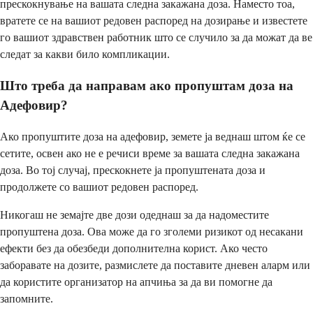
прескокнување на вашата следна закажана доза. Наместо тоа,
вратете се на вашиот редовен распоред на дозирање и известете
го вашиот здравствен работник што се случило за да можат да ве
следат за какви било компликации.
Што треба да направам ако пропуштам доза на
Адефовир?
Ако пропуштите доза на адефовир, земете ја веднаш штом ќе се
сетите, освен ако не е речиси време за вашата следна закажана
доза. Во тој случај, прескокнете ја пропуштената доза и
продолжете со вашиот редовен распоред.
Никогаш не земајте две дози одеднаш за да надоместите
пропуштена доза. Ова може да го зголеми ризикот од несакани
ефекти без да обезбеди дополнителна корист. Ако често
заборавате на дозите, размислете да поставите дневен аларм или
да користите организатор на апчиња за да ви помогне да
запомните.