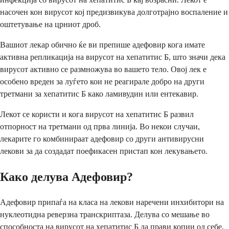
насочен кон вирусот кој предизвикува долготрајно воспаление и
оштетување на црниот дроб.
Вашиот лекар обично ќе ви препише адефовир кога имате
активна репликација на вирусот на хепатитис Б, што значи дека
вирусот активно се размножува во вашето тело. Овој лек е
особено вреден за луѓето кои не реагирале добро на други
третмани за хепатитис Б како ламивудин или ентекавир.
Лекот се користи и кога вирусот на хепатитис Б развил
отпорност на третмани од прва линија. Во некои случаи,
лекарите го комбинираат адефовир со други антивирусни
лекови за да создадат поефикасен пристап кон лекувањето.
Како делува Адефовир?
Адефовир припаѓа на класа на лекови наречени инхибитори на
нуклеотидна реверзна транскриптаза. Делува со мешање во
способноста на вирусот на хепатитис Б да прави копии од себе.