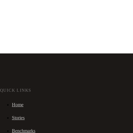
QUICK LINKS
Home
Stories
Benchmarks