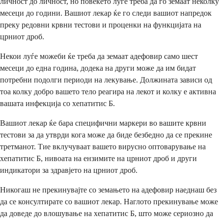
личност до личност, но повеќето луѓе треба да го земаат неколку
месеци до години. Вашиот лекар ќе го следи вашиот напредок
преку редовни крвни тестови и проценки на функцијата на
црниот дроб.
Некои луѓе можеби ќе треба да земаат адефовир само шест
месеци до една година, додека на други може да им бидат
потребни подолги периоди на лекување. Должината зависи од
тоа колку добро вашето тело реагира на лекот и колку е активна
вашата инфекција со хепатитис Б.
Вашиот лекар ќе бара специфични маркери во вашите крвни
тестови за да утврди кога може да биде безбедно да се прекине
третманот. Тие вклучуваат вашето вирусно оптоварување на
хепатитис Б, нивоата на ензимите на црниот дроб и други
индикатори за здравјето на црниот дроб.
Никогаш не прекинувајте со земањето на адефовир наеднаш без
да се консултирате со вашиот лекар. Наглото прекинување може
да доведе до влошување на хепатитис Б, што може сериозно да