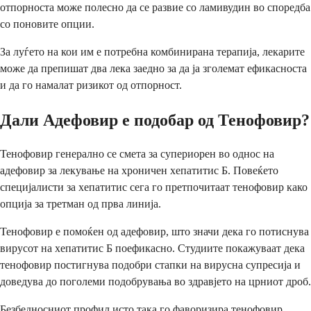
отпорноста може полесно да се развие со ламивудин во споредба
со поновите опции.
За луѓето на кои им е потребна комбинирана терапија, лекарите
може да препишат два лека заедно за да ја зголемат ефикасноста
и да го намалат ризикот од отпорност.
Дали Адефовир е подобар од Тенофовир?
Тенофовир генерално се смета за супериорен во однос на
адефовир за лекување на хроничен хепатитис Б. Повеќето
специјалисти за хепатитис сега го претпочитаат тенофовир како
опција за третман од прва линија.
Тенофовир е помоќен од адефовир, што значи дека го потиснува
вирусот на хепатитис Б поефикасно. Студиите покажуваат дека
тенофовир постигнува подобри стапки на вирусна супресија и
доведува до поголеми подобрувања во здравјето на црниот дроб.
Безбедносниот профил исто така го фаворизира тенофовир.