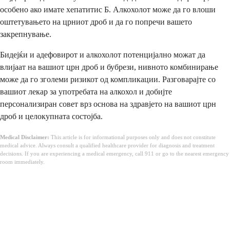
особено ако имате хепатитис Б. Алкохолот може да го влоши
оштетувањето на црниот дроб и да го попречи вашето
закрепнување.
Бидејќи и адефовирот и алкохолот потенцијално можат да
влијаат на вашиот црн дроб и бубрези, нивното комбинирање
може да го зголеми ризикот од компликации. Разговарајте со
вашиот лекар за употребата на алкохол и добијте
персонализиран совет врз основа на здравјето на вашиот црн
дроб и целокупната состојба.
Medical Disclaimer:
This article is for informational purposes only and does not constitute
medical advice. Always consult a qualified healthcare provider for diagnosis and treatment
decisions. If you are experiencing a medical emergency, call 911 or go to the nearest emergency
room immediately.