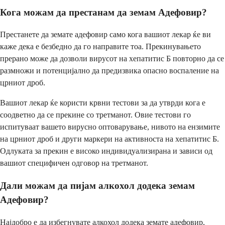
Кога можам да престанам да земам Адефовир?
Престанете да земате адефовир само кога вашиот лекар ќе ви
каже дека е безбедно да го направите тоа. Прекинувањето
прерано може да дозволи вирусот на хепатитис Б повторно да се
размножи и потенцијално да предизвика опасно воспаление на
црниот дроб.
Вашиот лекар ќе користи крвни тестови за да утврди кога е
соодветно да се прекине со третманот. Овие тестови го
испитуваат вашето вирусно оптоварување, нивото на ензимите
на црниот дроб и други маркери на активноста на хепатитис Б.
Одлуката за прекин е високо индивидуализирана и зависи од
вашиот специфичен одговор на третманот.
Дали можам да пијам алкохол додека земам
Адефовир?
Најдобро е да избегнувате алкохол додека земате адефовир,