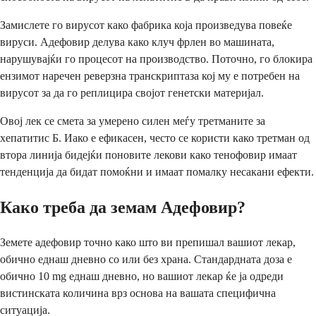
Замислете го вирусот како фабрика која произведува повеќе
вируси. Адефовир делува како клуч фрлен во машината,
нарушувајќи го процесот на производство. Поточно, го блокира
ензимот наречен реверзна транскриптаза кој му е потребен на
вирусот за да го реплицира својот генетски материјал.
Овој лек се смета за умерено силен меѓу третманите за
хепатитис Б. Иако е ефикасен, често се користи како третман од
втора линија бидејќи поновите лекови како тенофовир имаат
тенденција да бидат помоќни и имаат помалку несакани ефекти.
Како треба да земам Адефовир?
Земете адефовир точно како што ви препишал вашиот лекар,
обично еднаш дневно со или без храна. Стандардната доза е
обично 10 mg еднаш дневно, но вашиот лекар ќе ја одреди
вистинската количина врз основа на вашата специфична
ситуација.