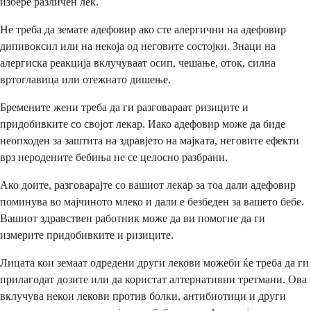
избере различен лек.
Не треба да земате адефовир ако сте алергични на адефовир
дипивоксил или на некоја од неговите состојки. Знаци на
алергиска реакција вклучуваат осип, чешање, оток, силна
вртоглавица или отежнато дишење.
Бремените жени треба да ги разговараат ризиците и
придобивките со својот лекар. Иако адефовир може да биде
неопходен за заштита на здравјето на мајката, неговите ефекти
врз неродените бебиња не се целосно разбрани.
Ако доите, разговарајте со вашиот лекар за тоа дали адефовир
поминува во мајчиното млеко и дали е безбеден за вашето бебе.
Вашиот здравствен работник може да ви помогне да ги
измерите придобивките и ризиците.
Лицата кои земаат одредени други лекови можеби ќе треба да ги
прилагодат дозите или да користат алтернативни третмани. Ова
вклучува некои лекови против болки, антибиотици и други