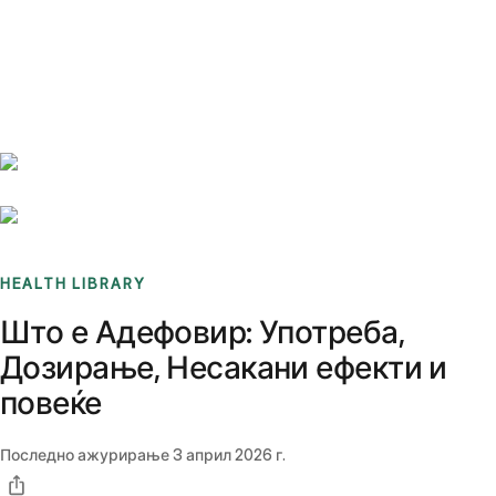
Benchmarks
Stories
FAQ
Sign up / Log in
HEALTH LIBRARY
Што е Адефовир: Употреба,
Дозирање, Несакани ефекти и
повеќе
Последно ажурирање
3 април 2026 г.