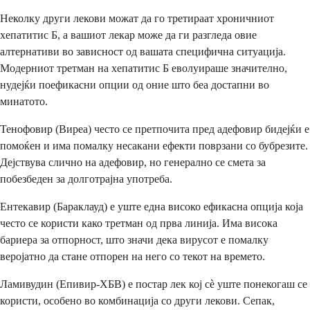
Неколку други лекови можат да го третираат хроничниот
хепатитис Б, а вашиот лекар може да ги разгледа овие
алтернативи во зависност од вашата специфична ситуација.
Модерниот третман на хепатитис Б еволуираше значително,
нудејќи поефикасни опции од оние што беа достапни во
минатото.
Тенофовир (Виреа) често се претпочита пред адефовир бидејќи е
помоќен и има помалку несакани ефекти поврзани со бубрезите.
Дејствува слично на адефовир, но генерално се смета за
побезбеден за долготрајна употреба.
Ентекавир (Бараклауд) е уште една високо ефикасна опција која
често се користи како третман од прва линија. Има висока
бариера за отпорност, што значи дека вирусот е помалку
веројатно да стане отпорен на него со текот на времето.
Ламивудин (Епивир-ХБВ) е постар лек кој сè уште понекогаш се
користи, особено во комбинација со други лекови. Сепак,