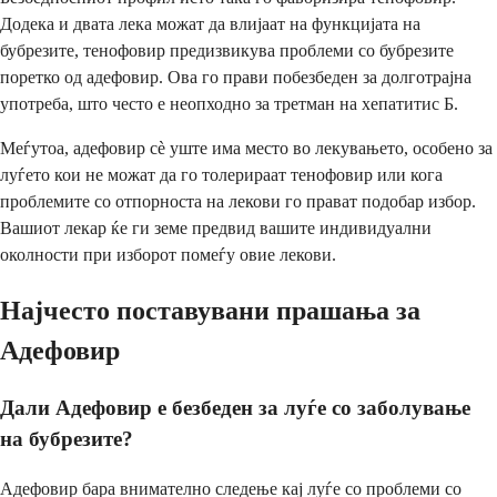
Додека и двата лека можат да влијаат на функцијата на
бубрезите, тенофовир предизвикува проблеми со бубрезите
поретко од адефовир. Ова го прави побезбеден за долготрајна
употреба, што често е неопходно за третман на хепатитис Б.
Меѓутоа, адефовир сè уште има место во лекувањето, особено за
луѓето кои не можат да го толерираат тенофовир или кога
проблемите со отпорноста на лекови го прават подобар избор.
Вашиот лекар ќе ги земе предвид вашите индивидуални
околности при изборот помеѓу овие лекови.
Најчесто поставувани прашања за
Адефовир
Дали Адефовир е безбеден за луѓе со заболување
на бубрезите?
Адефовир бара внимателно следење кај луѓе со проблеми со