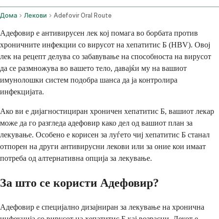
Дома
Лекови
Adefovir Oral Route
Адефовир е антивирусен лек кој помага во борбата против
хроничните инфекции со вирусот на хепатитис Б (HBV). Овој
лек на рецепт делува со забавување на способноста на вирусот
да се размножува во вашето тело, давајќи му на вашиот
имунолошки систем подобра шанса да ја контролира
инфекцијата.
Ако ви е дијагностициран хроничен хепатитис Б, вашиот лекар
може да го разгледа адефовир како дел од вашиот план за
лекување. Особено е корисен за луѓето чиј хепатитис Б станал
отпорен на други антивирусни лекови или за оние кои имаат
потреба од алтернативна опција за лекување.
За што се користи Адефовир?
Адефовир е специјално дизајниран за лекување на хронична
инфекција со вирусот на хепатитис Б кај возрасни. Лекот е