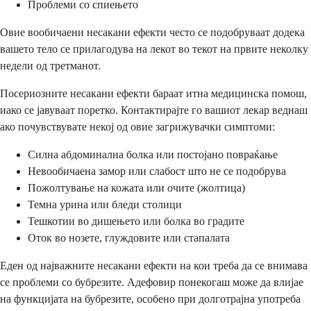
Проблеми со спиењето
Овие вообичаени несакани ефекти често се подобруваат додека
вашето тело се прилагодува на лекот во текот на првите неколку
недели од третманот.
Посериозните несакани ефекти бараат итна медицинска помош,
иако се јавуваат поретко. Контактирајте го вашиот лекар веднаш
ако почувствувате некој од овие загрижувачки симптоми:
Силна абдоминална болка или постојано повраќање
Невообичаена замор или слабост што не се подобрува
Пожолтување на кожата или очите (жолтица)
Темна урина или бледи столици
Тешкотии во дишењето или болка во градите
Оток во нозете, глуждовите или стапалата
Еден од најважните несакани ефекти на кои треба да се внимава
се проблеми со бубрезите. Адефовир понекогаш може да влијае
на функцијата на бубрезите, особено при долготрајна употреба