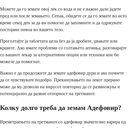
Можете да го земате овој лек со вода и не е важно дали јадете
пред или после земањето. Сепак, обидете се да го земате во исто
време секој ден за да ви помогне да запомните и да одржувате
постојани нивоа во вашето тело.
Проголтајте ја таблетата цела без да ја дробите, џвакате или
кршите. Ако имате проблеми со голтањето апчиња, разговарајте
со вашиот лекар за алтернативни опции или техники кои би
можеле да помогнат.
Важно е да продолжите да земате адефовир дури и ако почнете
да се чувствувате подобро. Прекинувањето на лекот прерано
може да му дозволи на вирусот повторно да се размножува и
потенцијално да развие отпорност на третманот.
Колку долго треба да земам Адефовир?
Времетраењето на третманот со адефовир значително варира од