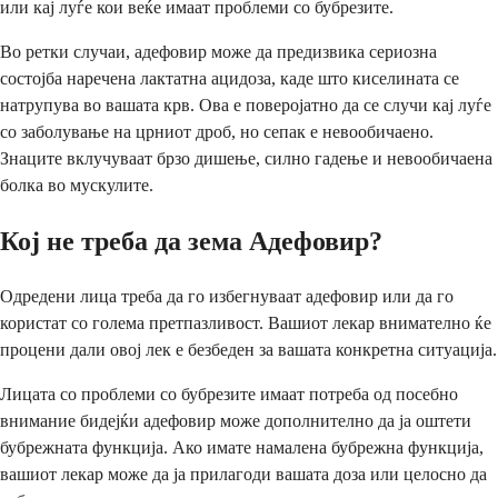
или кај луѓе кои веќе имаат проблеми со бубрезите.
Во ретки случаи, адефовир може да предизвика сериозна
состојба наречена лактатна ацидоза, каде што киселината се
натрупува во вашата крв. Ова е поверојатно да се случи кај луѓе
со заболување на црниот дроб, но сепак е невообичаено.
Знаците вклучуваат брзо дишење, силно гадење и невообичаена
болка во мускулите.
Кој не треба да зема Адефовир?
Одредени лица треба да го избегнуваат адефовир или да го
користат со голема претпазливост. Вашиот лекар внимателно ќе
процени дали овој лек е безбеден за вашата конкретна ситуација.
Лицата со проблеми со бубрезите имаат потреба од посебно
внимание бидејќи адефовир може дополнително да ја оштети
бубрежната функција. Ако имате намалена бубрежна функција,
вашиот лекар може да ја прилагоди вашата доза или целосно да