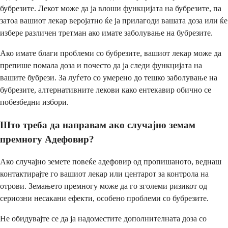
бубрезите. Лекот може да ја влоши функцијата на бубрезите, па
затоа вашиот лекар веројатно ќе ја прилагоди вашата доза или ќе
избере различен третман ако имате заболување на бубрезите.
Ако имате благи проблеми со бубрезите, вашиот лекар може да
препише помала доза и почесто да ја следи функцијата на
вашите бубрези. За луѓето со умерено до тешко заболување на
бубрезите, алтернативните лекови како ентекавир обично се
побезбедни избори.
Што треба да направам ако случајно земам
премногу Адефовир?
Ако случајно земете повеќе адефовир од пропишаното, веднаш
контактирајте го вашиот лекар или центарот за контрола на
отрови. Земањето премногу може да го зголеми ризикот од
сериозни несакани ефекти, особено проблеми со бубрезите.
Не обидувајте се да ја надоместите дополнителната доза со