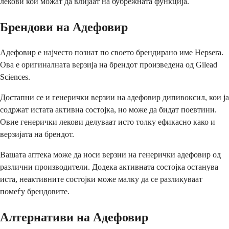
лекови кои можат да влијаат на бубрежната функција.
Брендови на Адефовир
Адефовир е најчесто познат по своето брендирано име Hepsera.
Ова е оригиналната верзија на брендот произведена од Gilead
Sciences.
Достапни се и генерички верзии на адефовир дипивоксил, кои ја
содржат истата активна состојка, но може да бидат поевтини.
Овие генерички лекови делуваат исто толку ефикасно како и
верзијата на брендот.
Вашата аптека може да носи верзии на генерички адефовир од
различни производители. Додека активната состојка останува
иста, неактивните состојки може малку да се разликуваат
помеѓу брендовите.
Алтернативи на Адефовир