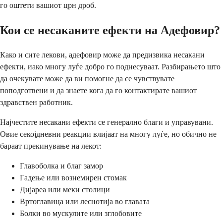
го оштети вашиот црн дроб.
Кои се несаканите ефекти на Адефовир?
Како и сите лекови, адефовир може да предизвика несакани
ефекти, иако многу луѓе добро го поднесуваат. Разбирањето што
да очекувате може да ви помогне да се чувствувате
поподготвени и да знаете кога да го контактирате вашиот
здравствен работник.
Најчестите несакани ефекти се генерално благи и управувани.
Овие секојдневни реакции влијаат на многу луѓе, но обично не
бараат прекинување на лекот:
Главоболка и благ замор
Гадење или вознемирен стомак
Дијареа или меки столици
Вртоглавица или леснотија во главата
Болки во мускулите или зглобовите