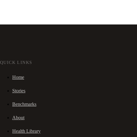
QUICK LINKS
Home
Stories
Benchmarks
About
Health Library