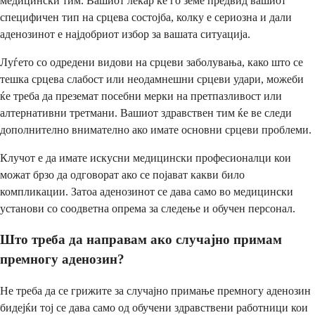
медицински тим. Вашиот лекар ќе го земе предвид вашиот
специфичен тип на срцева состојба, колку е сериозна и дали
аденозинот е најдобриот избор за вашата ситуација.
Луѓето со одредени видови на срцеви заболувања, како што се
тешка срцева слабост или неодамнешни срцеви удари, можеби
ќе треба да преземат посебни мерки на претпазливост или
алтернативни третмани. Вашиот здравствен тим ќе ве следи
дополнително внимателно ако имате основни срцеви проблеми.
Клучот е да имате искусни медицински професионалци кои
можат брзо да одговорат ако се појават какви било
компликации. Затоа аденозинот се дава само во медицински
установи со соодветна опрема за следење и обучен персонал.
Што треба да направам ако случајно примам
премногу аденозин?
Не треба да се грижите за случајно примање премногу аденозин
бидејќи тој се дава само од обучени здравствени работници кои