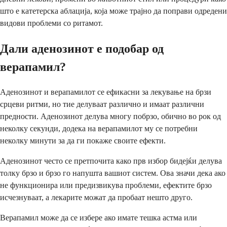
што е катетерска аблација, која може трајно да поправи одредени
видови проблеми со ритамот.
Дали аденозинот е подобар од
верапамил?
Аденозинот и верапамилот се ефикасни за лекување на брзи
срцеви ритми, но тие делуваат различно и имаат различни
предности. Аденозинот делува многу побрзо, обично во рок од
неколку секунди, додека на верапамилот му се потребни
неколку минути за да ги покаже своите ефекти.
Аденозинот често се претпочита како прв избор бидејќи делува
толку брзо и брзо го напушта вашиот систем. Ова значи дека ако
не функционира или предизвикува проблеми, ефектите брзо
исчезнуваат, а лекарите можат да пробаат нешто друго.
Верапамил може да се избере ако имате тешка астма или