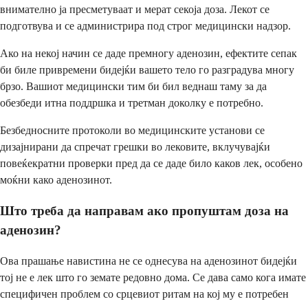
внимателно ја пресметуваат и мерат секоја доза. Лекот се
подготвува и се администрира под строг медицински надзор.
Ако на некој начин се даде премногу аденозин, ефектите сепак
би биле привремени бидејќи вашето тело го разградува многу
брзо. Вашиот медицински тим би бил веднаш таму за да
обезбеди итна поддршка и третман доколку е потребно.
Безбедносните протоколи во медицинските установи се
дизајнирани да спречат грешки во лековите, вклучувајќи
повеќекратни проверки пред да се даде било каков лек, особено
моќни како аденозинот.
Што треба да направам ако пропуштам доза на
аденозин?
Ова прашање навистина не се однесува на аденозинот бидејќи
тој не е лек што го земате редовно дома. Се дава само кога имате
специфичен проблем со срцевиот ритам на кој му е потребен