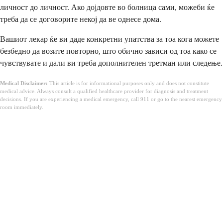
личност до личност. Ако дојдовте во болница сами, можеби ќе
треба да се договорите некој да ве однесе дома.
Вашиот лекар ќе ви даде конкретни упатства за тоа кога можете
безбедно да возите повторно, што обично зависи од тоа како се
чувствувате и дали ви треба дополнителен третман или следење.
Medical Disclaimer:
This article is for informational purposes only and does not constitute
medical advice. Always consult a qualified healthcare provider for diagnosis and treatment
decisions. If you are experiencing a medical emergency, call 911 or go to the nearest emergency
room immediately.