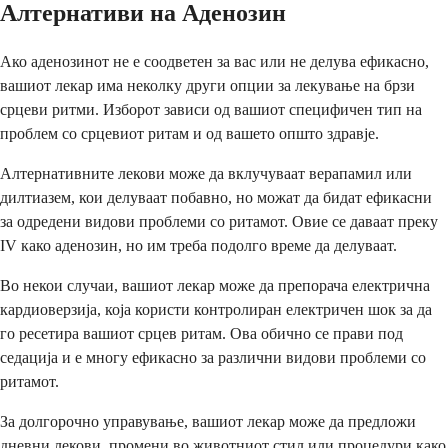
Алтернативи на Аденозин
Ако аденозинот не е соодветен за вас или не делува ефикасно,
вашиот лекар има неколку други опции за лекување на брзи
срцеви ритми. Изборот зависи од вашиот специфичен тип на
проблем со срцевиот ритам и од вашето општо здравје.
Алтернативните лекови може да вклучуваат верапамил или
дилтиазем, кои делуваат побавно, но можат да бидат ефикасни
за одредени видови проблеми со ритамот. Овие се даваат преку
IV како аденозин, но им треба подолго време да делуваат.
Во некои случаи, вашиот лекар може да препорача електрична
кардиоверзија, која користи контролиран електричен шок за да
го ресетира вашиот срцев ритам. Ова обично се прави под
седација и е многу ефикасно за различни видови проблеми со
ритамот.
За долгорочно управување, вашиот лекар може да предложи
дневни лекови, промени во животниот стил или процедури како