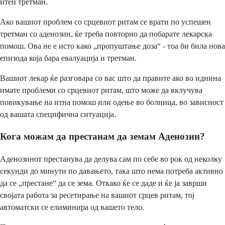
итен третман.
Ако вашиот проблем со срцевиот ритам се врати по успешен
третман со аденозин, ќе треба повторно да побарате лекарска
помош. Ова не е исто како „пропуштање доза“ - тоа би била нова
епизода која бара евалуација и третман.
Вашиот лекар ќе разговара со вас што да правите ако во иднина
имате проблеми со срцевиот ритам, што може да вклучува
повикување на итна помош или одење во болница, во зависност
од вашата специфична ситуација.
Кога можам да престанам да земам Аденозин?
Аденозинот престанува да делува сам по себе во рок од неколку
секунди до минути по давањето, така што нема потреба активно
да се „престане“ да се зема. Откако ќе се даде и ќе ја заврши
својата работа за ресетирање на вашиот срцев ритам, тој
автоматски се елиминира од вашето тело.