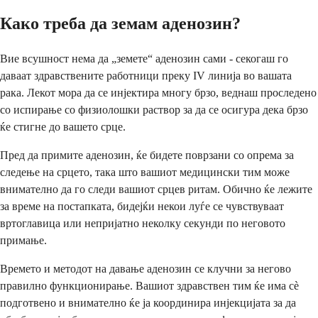
Како треба да земам аденозин?
Вие всушност нема да „земете“ аденозин сами - секогаш го
даваат здравствените работници преку IV линија во вашата
рака. Лекот мора да се инјектира многу брзо, веднаш проследено
со испирање со физиолошки раствор за да се осигура дека брзо
ќе стигне до вашето срце.
Пред да примите аденозин, ќе бидете поврзани со опрема за
следење на срцето, така што вашиот медицински тим може
внимателно да го следи вашиот срцев ритам. Обично ќе лежите
за време на постапката, бидејќи некои луѓе се чувствуваат
вртоглавица или непријатно неколку секунди по неговото
примање.
Времето и методот на давање аденозин се клучни за негово
правилно функционирање. Вашиот здравствен тим ќе има сè
подготвено и внимателно ќе ја координира инјекцијата за да