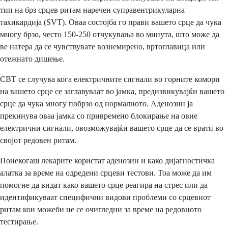
тип на брз срцев ритам наречен суправентрикуларна
тахикардија (SVT). Оваа состојба го прави вашето срце да чука
многу брзо, често 150-250 отчукувања во минута, што може да
ве натера да се чувствувате вознемирено, вртоглавица или
отежнато дишење.
СВТ се случува кога електричните сигнали во горните комори
на вашето срце се заглавуваат во јамка, предизвикувајќи вашето
срце да чука многу побрзо од нормалното. Аденозин ја
прекинува оваа јамка со привремено блокирање на овие
електрични сигнали, овозможувајќи вашето срце да се врати во
својот редовен ритам.
Понекогаш лекарите користат аденозин и како дијагностичка
алатка за време на одредени срцеви тестови. Тоа може да им
помогне да видат како вашето срце реагира на стрес или да
идентификуваат специфични видови проблеми со срцевиот
ритам кои можеби не се очигледни за време на редовното
тестирање.