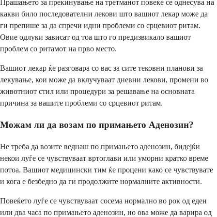
Прашањето за прекинување на третманот повеќе се однесува на
какви било последователни лекови што вашиот лекар може да
ги препише за да спречи идни проблеми со срцевиот ритам.
Овие одлуки зависат од тоа што го предизвикало вашиот
проблем со ритамот на прво место.
Вашиот лекар ќе разговара со вас за сите тековни планови за
лекување, кои може да вклучуваат дневни лекови, промени во
животниот стил или процедури за решавање на основната
причина за вашите проблеми со срцевиот ритам.
Можам ли да возам по примањето Аденозин?
Не треба да возите веднаш по примањето аденозин, бидејќи
некои луѓе се чувствуваат вртоглави или уморни кратко време
потоа. Вашиот медицински тим ќе процени како се чувствувате
и кога е безбедно да ги продолжите нормалните активности.
Повеќето луѓе се чувствуваат сосема нормално во рок од еден
или два часа по примањето аденозин, но ова може да варира од