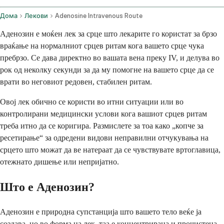
Дома
Лекови
Adenosine Intravenous Route
Аденозин е моќен лек за срце што лекарите го користат за брзо
враќање на нормалниот срцев ритам кога вашето срце чука
пребрзо. Се дава директно во вашата вена преку IV, и делува во
рок од неколку секунди за да му помогне на вашето срце да се
врати во неговиот редовен, стабилен ритам.
Овој лек обично се користи во итни ситуации или во
контролирани медицински услови кога вашиот срцев ритам
треба итно да се коригира. Размислете за тоа како „копче за
ресетирање“ за одредени видови неправилни отчукувања на
срцето што можат да ве натераат да се чувствувате вртоглавица,
отежнато дишење или непријатно.
Што е Аденозин?
Аденозин е природна супстанција што вашето тело веќе ја
создава, но во форма на лек, таа е концентрирана и прочистена