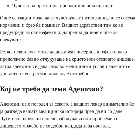
Чувство на претстојна пропаст или анксиозност
Овие сензации може да се чувствуваат интензивни, но се сосема
нормални и брзо ќе поминат. Вашиот здравствен тим ќе ве
предупреди за овие ефекти однапред за да знаете што да
очекувате.
Ретко, некои луѓе може да доживеат посериозни ефекти како
продолжено бавно отчукување на срцето или отежнато дишење.
Затоа аденозин се дава само во медицински услови каде што е
достапен итен третман доколку е потребно.
Кој не треба да зема Аденозин?
Аденозин не е погоден за секого, а вашиот лекар внимателно ќе
ја разгледа вашата медицинска историја пред да ви го даде.
Луѓето со одредени срцеви заболувања или проблеми со
дишењето можеби не се добри кандидати за овој лек.