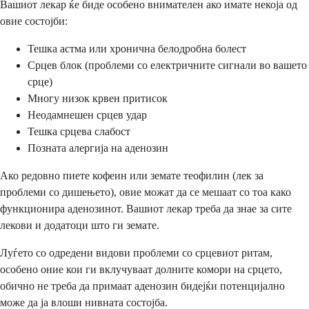
Вашиот лекар ќе биде особено внимателен ако имате некоја од
овие состојби:
Тешка астма или хронична белодробна болест
Срцев блок (проблеми со електричните сигнали во вашето
срце)
Многу низок крвен притисок
Неодамнешен срцев удар
Тешка срцева слабост
Позната алергија на аденозин
Ако редовно пиете кофеин или земате теофилин (лек за
проблеми со дишењето), овие можат да се мешаат со тоа како
функционира аденозинот. Вашиот лекар треба да знае за сите
лекови и додатоци што ги земате.
Луѓето со одредени видови проблеми со срцевиот ритам,
особено оние кои ги вклучуваат долните комори на срцето,
обично не треба да примаат аденозин бидејќи потенцијално
може да ја влоши нивната состојба.