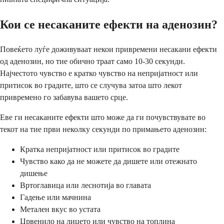
Кои се несаканите ефекти на аденозин?
Повеќето луѓе доживуваат некои привремени несакани ефекти
од аденозин, но тие обично траат само 10-30 секунди.
Најчестото чувство е кратко чувство на непријатност или
притисок во градите, што се случува затоа што лекот
привремено го забавува вашето срце.
Еве ги несаканите ефекти што може да ги почувствувате во
текот на тие први неколку секунди по примањето аденозин:
Кратка непријатност или притисок во градите
Чувство како да не можете да дишете или отежнато
дишење
Вртоглавица или леснотија во главата
Гадење или мачнина
Метален вкус во устата
Црвенило на лицето или чувство на топлина