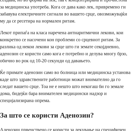
за медицинска употреба. Кога се дава како лек, привремено ги
забавува електричните сигнали во вашето срце, овозможувајќи
му да се ресетира на нормален ритам.
Лекот припаѓа на класа наречена антиаритмични лекови, кои
конкретно се насочени кон проблеми со срцевиот ритам. За
разлика од некои лекови за срце што ги земате секојдневно,
аденозин се користи само кога е потребно и делува многу брзо,
обично во рок од 10-20 секунди од давањето.
Ќе примате аденозин само во болница или медицинска установа
каде што здравствените работници можат внимателно да го
следат вашето срце. Тоа не е нешто што некогаш би го земале
дома, бидејќи бара внимателен медицински надзор и
специјализирана опрема.
За што се користи Аденозин?
Аденозин првенствено се користи за лекување на специфичен