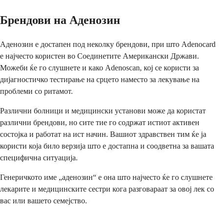
Брендови на Аденозин
Аденозин е достапен под неколку брендови, при што Adenocard
е најчесто користен во Соединетите Американски Држави.
Можеби ќе го слушнете и како Adenoscan, кој се користи за
дијагностичко тестирање на срцето наместо за лекување на
проблеми со ритамот.
Различни болници и медицински установи може да користат
различни брендови, но сите тие го содржат истиот активен
состојка и работат на ист начин. Вашиот здравствен тим ќе ја
користи која било верзија што е достапна и соодветна за вашата
специфична ситуација.
Генеричкото име „аденозин“ е она што најчесто ќе го слушнете
лекарите и медицинските сестри кога разговараат за овој лек со
вас или вашето семејство.