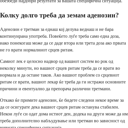
обезбеди најдобри резултати за вашата специфична ситуација.
Колку долго треба да земам аденозин?
Аденозин е третман за еднаш кој делува веднаш и не бара
континуирана употреба. Повеќето луѓе треба само една доза,
иако понекогаш може да се даде втора или трета доза ако првата
не го врати нормалниот срцев ритам.
Самиот лек е целосно надвор од вашиот систем во рок од
неколку минути, но вашиот срцев ритам треба да се врати во
нормала и да остане таков. Ако вашиот проблем со срцевиот
ритам се врати, вашиот лекар ќе треба да ги истражи основните
причини и евентуално да препорача различни третмани.
Откако ќе примите аденозин, ќе бидете следени некое време за
да се осигурате дека вашиот срцев ритам останува стабилен.
Некои луѓе си одат дома истиот ден, додека на други може да им
треба дополнително набљудување или третман во зависност од
нивната специфична ситуација.