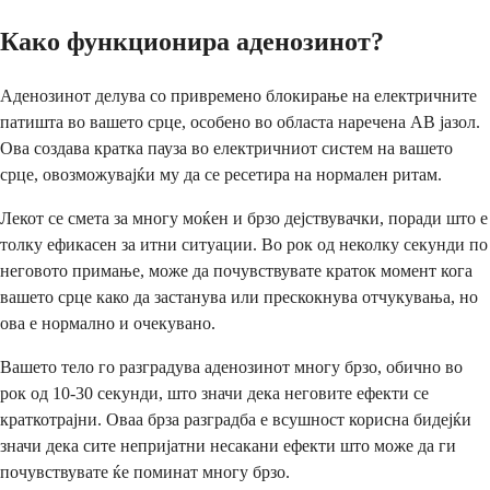
Како функционира аденозинот?
Аденозинот делува со привремено блокирање на електричните
патишта во вашето срце, особено во областа наречена АВ јазол.
Ова создава кратка пауза во електричниот систем на вашето
срце, овозможувајќи му да се ресетира на нормален ритам.
Лекот се смета за многу моќен и брзо дејствувачки, поради што е
толку ефикасен за итни ситуации. Во рок од неколку секунди по
неговото примање, може да почувствувате краток момент кога
вашето срце како да застанува или прескокнува отчукувања, но
ова е нормално и очекувано.
Вашето тело го разградува аденозинот многу брзо, обично во
рок од 10-30 секунди, што значи дека неговите ефекти се
краткотрајни. Оваа брза разградба е всушност корисна бидејќи
значи дека сите непријатни несакани ефекти што може да ги
почувствувате ќе поминат многу брзо.