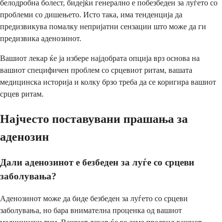
белодробна болест, бидејќи генерално е побезбеден за луѓето со
проблеми со дишењето. Исто така, има тенденција да
предизвикува помалку непријатни сензации што може да ги
предизвика аденозинот.
Вашиот лекар ќе ја избере најдобрата опција врз основа на
вашиот специфичен проблем со срцевиот ритам, вашата
медицинска историја и колку брзо треба да се коригира вашиот
срцев ритам.
Најчесто поставувани прашања за
аденозин
Дали аденозинот е безбеден за луѓе со срцеви
заболувања?
Аденозинот може да биде безбеден за луѓето со срцеви
заболувања, но бара внимателна проценка од вашиот