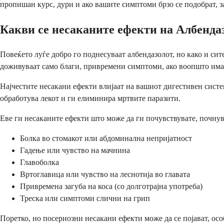
пропишан курс, дури и ако вашите симптоми брзо се подобрат, за
Какви се несаканите ефекти на Албенда
Повеќето луѓе добро го поднесуваат албендазолот, но како и сит
доживуваат само благи, привремени симптоми, ако воопшто има
Најчестите несакани ефекти влијаат на вашиот дигестивен систем
обработува лекот и ги елиминира мртвите паразити.
Еве ги несаканите ефекти што може да ги почувствувате, почнува
Болка во стомакот или абдоминална непријатност
Гадење или чувство на мачнина
Главоболка
Вртоглавица или чувство на леснотија во главата
Привремена загуба на коса (со долготрајна употреба)
Треска или симптоми слични на грип
Поретко, но посериозни несакани ефекти може да се појават, ос