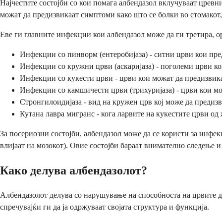
Најчестите состојби со кои помага албендазол вклучуваат црев
можат да предизвикаат симптоми како што се болки во стомакот,
Еве ги главните инфекции кои албендазол може да ги третира, о
Инфекции со пинворм (ентеробијаза) - ситни црви кои пр
Инфекции со кружни црви (аскаријаза) - поголеми црви к
Инфекции со кукести црви - црви кои можат да предизвика
Инфекции со камшичести црви (трихуријаза) - црви кои мо
Стронгилоидијаза - вид на кружен црв кој може да преди
Кутана лавра мигранс - кога ларвите на кукестите црви о
За посериозни состојби, албендазол може да се користи за инфек
влијаат на мозокот). Овие состојби бараат внимателно следење 
Како делува албендазолот?
Албендазолот делува со нарушување на способноста на црвите да
спречувајќи ги да ја одржуваат својата структура и функција.