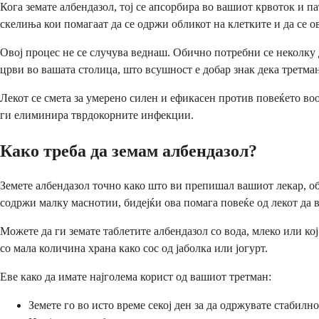
Кога земате албендазол, тој се апсорбира во вашиот крвоток и п
скелиња кои помагаат да се одржи обликот на клетките и да се
Овој процес не се случува веднаш. Обично потребни се неколку д
црви во вашата столица, што всушност е добар знак дека третм
Лекот се смета за умерено силен и ефикасен против повеќето во
ги елиминира тврдокорните инфекции.
Како треба да земам албендазол?
Земете албендазол точно како што ви препишал вашиот лекар, оби
содржи малку маснотии, бидејќи ова помага повеќе од лекот да 
Можете да ги земате таблетите албендазол со вода, млеко или ко
со мала количина храна како сос од јаболка или јогурт.
Еве како да имате најголема корист од вашиот третман:
Земете го во исто време секој ден за да одржувате стабилн