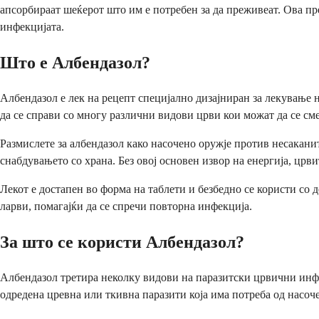
апсорбираат шеќерот што им е потребен за да преживеат. Ова пре
инфекцијата.
Што е Албендазол?
Албендазол е лек на рецепт специјално дизајниран за лекување 
да се справи со многу различни видови црви кои можат да се см
Размислете за албендазол како насочено оружје против несаканит
снабдувањето со храна. Без овој основен извор на енергија, црв
Лекот е достапен во форма на таблети и безбедно се користи со 
ларви, помагајќи да се спречи повторна инфекција.
За што се користи Албендазол?
Албендазол третира неколку видови на паразитски црвични инфе
одредена цревна или ткивна паразити која има потреба од насоч