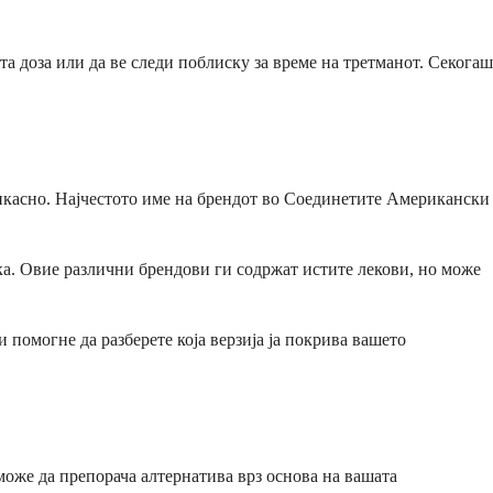
а доза или да ве следи поблиску за време на третманот. Секогаш
фикасно. Најчестото име на брендот во Соединетите Американски
ека. Овие различни брендови ги содржат истите лекови, но може
 помогне да разберете која верзија ја покрива вашето
може да препорача алтернатива врз основа на вашата