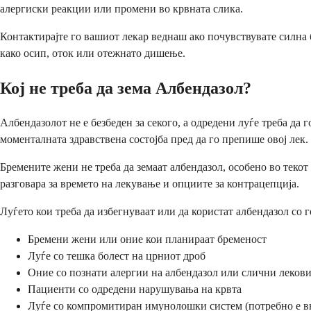
алергиски реакции или промени во крвната слика.
Контактирајте го вашиот лекар веднаш ако почувствувате силна
како осип, оток или отежнато дишење.
Кој не треба да зема Албендазол?
Албендазолот не е безбеден за секого, а одредени луѓе треба да
моменталната здравствена состојба пред да го препише овој лек.
Бремените жени не треба да земаат албендазол, особено во текот
разговара за времето на лекување и опциите за контрацепција.
Луѓето кои треба да избегнуваат или да користат албендазол со 
Бремени жени или оние кои планираат бременост
Луѓе со тешка болест на црниот дроб
Оние со познати алергии на албендазол или слични леков
Пациенти со одредени нарушувања на крвта
Луѓе со компромитиран имунолошки систем (потребно е в