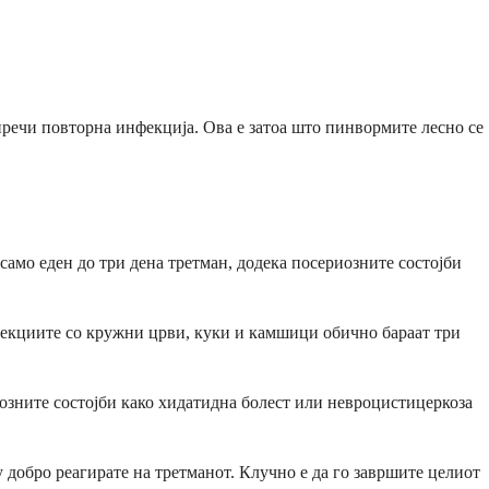
спречи повторна инфекција. Ова е затоа што пинвормите лесно се
амо еден до три дена третман, додека посериозните состојби
фекциите со кружни црви, куки и камшици обично бараат три
озните состојби како хидатидна болест или невроцистицеркоза
 добро реагирате на третманот. Клучно е да го завршите целиот