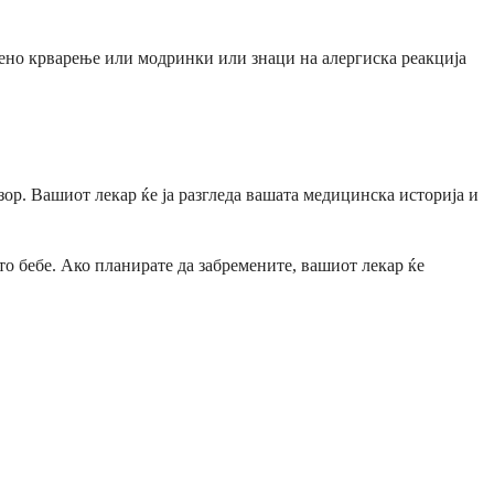
аено крварење или модринки или знаци на алергиска реакција
дзор. Вашиот лекар ќе ја разгледа вашата медицинска историја и
то бебе. Ако планирате да забремените, вашиот лекар ќе