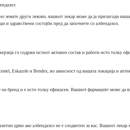
бендазол
о земате други лекови, вашиот лекар може да ја прилагоди вашат
ци и здравствени состојби пред да започнете со албендазол.
верзија го содржи истиот активен состав и работи исто толку е
ntel, Eskazole и Bendex, во зависност од вашата локација и апт
 на бренд и е исто толку ефикасен. Вашиот фармацевт може да ви
зитни црви ако албендазол не е соодветен за вас. Вашиот лекар 