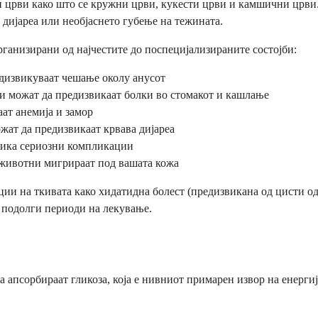
ни црви како што се кружни црви, кукести црви и камшични црви
 дијареа или необјаснето губење на тежината.
рганизирани од најчестите до поспецијализираните состојби:
едизвикуваат чешање околу анусот
ои можат да предизвикаат болки во стомакот и кашлање
ат анемија и замор
жат да предизвикаат крвава дијареа
звика сериозни компликации
д животни мигрираат под вашата кожа
ции на ткивата како хидатидна болест (предизвикана од цисти од
и подолги периоди на лекување.
 апсорбираат гликоза, која е нивниот примарен извор на енергиј