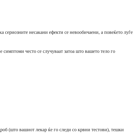
ека сериозните несакани ефекти се невообичаени, а повеќето луѓе
е симптоми често се случуваат затоа што вашето тело го
роб (што вашиот лекар ќе го следи со крвни тестови), тешки