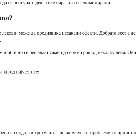
 да се осигурате дека сите паразити се елиминирани.
зол?
е лекови, може да предизвика несакани ефекти. Добрата вест е д
.
 и обично се решаваат сами од себе во рок од неколку дена. Ови
јќи од најчестите:
обено со подолги третмани. Тие вклучуваат проблеми со црниот д