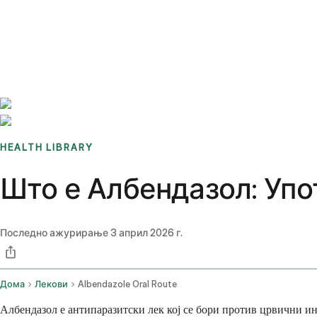
Benchmarks
Stories
FAQ
Sign up / Log in
HEALTH LIBRARY
Што е Албендазол: Упо
Последно ажурирање
3 април 2026 г.
Дома
Лекови
Albendazole Oral Route
Албендазол е антипаразитски лек кој се бори против црвични и