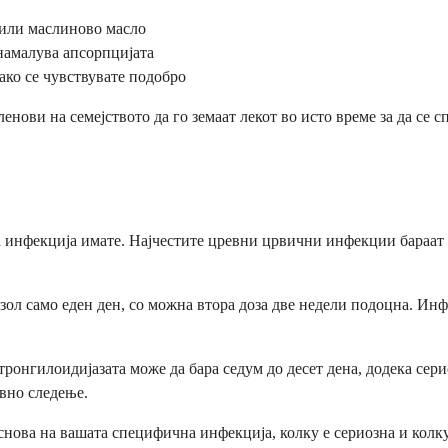
о или маслиново масло
 намалува апсорпцијата
ако се чувствувате подобро
нови на семејството да го земаат лекот во исто време за да се 
 инфекција имате. Најчестите цревни црвични инфекции бараат с
зол само еден ден, со можна втора доза две недели подоцна. Ин
онгилоидијазата може да бара седум до десет дена, додека сери
вно следење.
снова на вашата специфична инфекција, колку е сериозна и колку