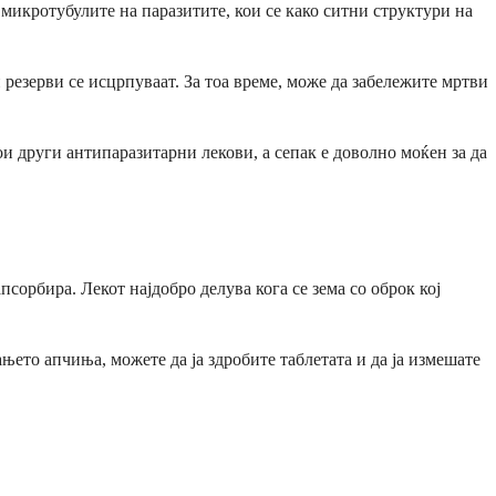
 микротубулите на паразитите, кои се како ситни структури на
 резерви се исцрпуваат. За тоа време, може да забележите мртви
и други антипаразитарни лекови, а сепак е доволно моќен за да
сорбира. Лекот најдобро делува кога се зема со оброк кој
њето апчиња, можете да ја здробите таблетата и да ја измешате