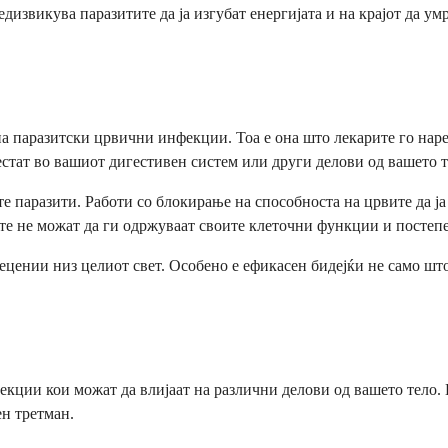
дизвикува паразитите да ја изгубат енергијата и на крајот да ум
на паразитски црвични инфекции. Тоа е она што лекарите го нар
естат во вашиот дигестивен систем или други делови од вашето т
е паразити. Работи со блокирање на способноста на црвите да ја 
ите не можат да ги одржуваат своите клеточни функции и постепе
децении низ целиот свет. Особено е ефикасен бидејќи не само што
кции кои можат да влијаат на различни делови од вашето тело. 
ен третман.