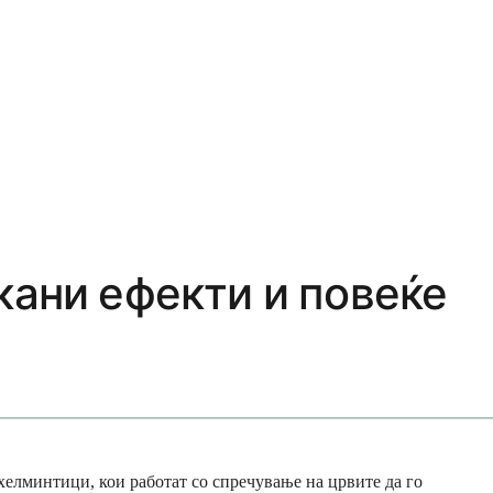
кани ефекти и повеќе
хелминтици, кои работат со спречување на црвите да го