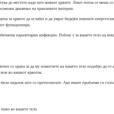
атува до местото каде што живеат црвите. Лекот потоа се меша со
 овозможи движење на хранливите материи.
ена за црвите да ослабат и да умрат бидејќи нивните енергетски
анот функционира.
обичаени паразитарни инфекции. Поблаг е за вашето тело од неко
чно со храна за да му помогнете на вашето тело подобро да го ап
влезе во вашиот крвоток.
ј било пијалок што го претпочитате. Ако имате проблеми со голта
о ниво во вашето тело