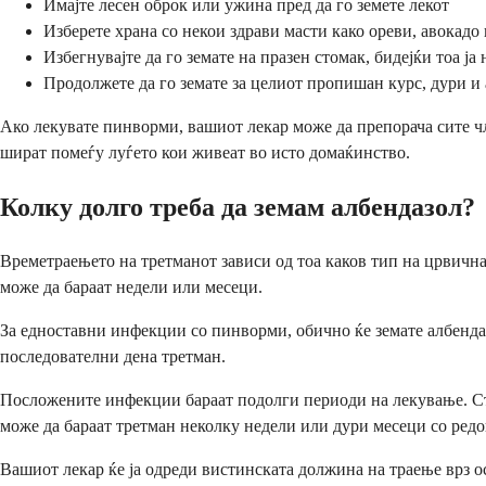
Имајте лесен оброк или ужина пред да го земете лекот
Изберете храна со некои здрави масти како ореви, авокад
Избегнувајте да го земате на празен стомак, бидејќи тоа ја
Продолжете да го земате за целиот пропишан курс, дури и 
Ако лекувате пинворми, вашиот лекар може да препорача сите чле
шират помеѓу луѓето кои живеат во исто домаќинство.
Колку долго треба да земам албендазол?
Времетраењето на третманот зависи од тоа каков тип на црвична
може да бараат недели или месеци.
За едноставни инфекции со пинворми, обично ќе земате албенда
последователни дена третман.
Посложените инфекции бараат подолги периоди на лекување. Стр
може да бараат третман неколку недели или дури месеци со редо
Вашиот лекар ќе ја одреди вистинската должина на траење врз о