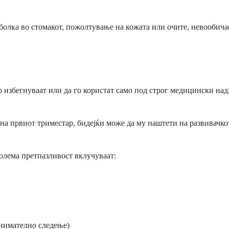
 болка во стомакот, пожолтување на кожата или очите, невообич
 го избегнуваат или да го користат само под строг медицински на
 на првиот триместар, бидејќи може да му наштети на развивачко
голема претпазливост вклучуваат:
и
нимателно следење)