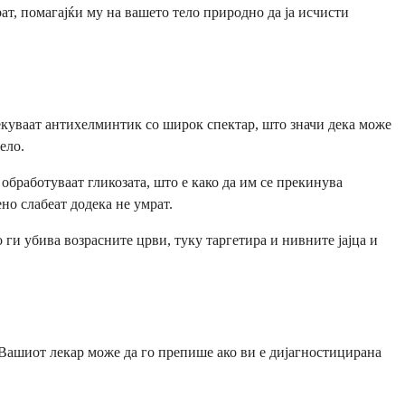
рат, помагајќи му на вашето тело природно да ја исчисти
екуваат антихелминтик со широк спектар, што значи дека може
ело.
обработуваат гликозата, што е како да им се прекинува
но слабеат додека не умрат.
 ги убива возрасните црви, туку таргетира и нивните јајца и
Вашиот лекар може да го препише ако ви е дијагностицирана