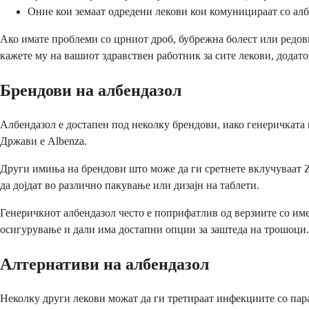
Оние кои земаат одредени лекови кои комуницираат со ал
Ако имате проблеми со црниот дроб, бубрежна болест или редовн
кажете му на вашиот здравствен работник за сите лекови, додато
Брендови на албендазол
Албендазол е достапен под неколку брендови, иако генеричката 
Држави е Albenza.
Други имиња на брендови што може да ги сретнете вклучуваат Ze
да дојдат во различно пакување или дизајн на таблети.
Генеричкиот албендазол често е поприфатлив од верзиите со име
осигурување и дали има достапни опции за заштеда на трошоци.
Алтернативи на албендазол
Неколку други лекови можат да ги третираат инфекциите со пара