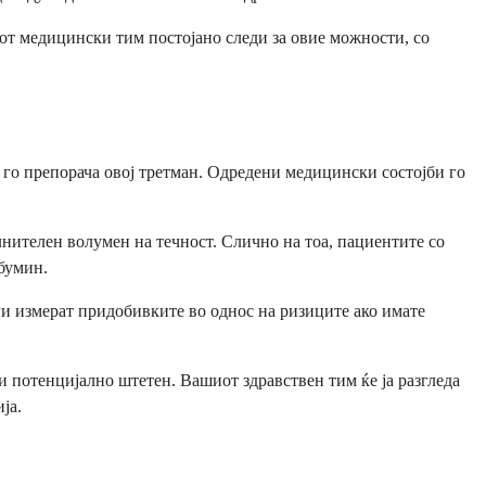
от медицински тим постојано следи за овие можности, со
 го препорача овој третман. Одредени медицински состојби го
лнителен волумен на течност. Слично на тоа, пациентите со
бумин.
ги измерат придобивките во однос на ризиците ако имате
и потенцијално штетен. Вашиот здравствен тим ќе ја разгледа
ја.