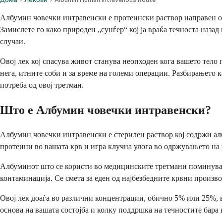
Албумин човечки интравенски е протеински раствор направен од 
Замислете го како природен „сунѓер“ кој ја враќа течноста наз
случаи.
Овој лек кој спасува живот станува неопходен кога вашето тело
нега, итните соби и за време на големи операции. Разбирањето
потреба од овој третман.
Што е Албумин човечки интравенски?
Албумин човечки интравенски е стерилен раствор кој содржи ал
протеини во вашата крв и игра клучна улога во одржувањето на
Албуминот што се користи во медицинските третмани поминува 
контаминација. Се смета за еден од најбезбедните крвни произв
Овој лек доаѓа во различни концентрации, обично 5% или 25%, 
основа на вашата состојба и колку поддршка на течностите бара 