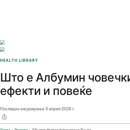
Benchmarks
Stories
FAQ
Sign up / Log in
HEALTH LIBRARY
Што е Албумин човечки
ефекти и повеќе
Последно ажурирање
3 април 2026 г.
Дома
Лекови
Albumin Human Intravenous Route