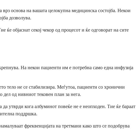
на врз основа на вашата целокупна медицинска состојба. Некои
ојба дозволува.
е ќе објаснат секој чекор од процесот и ќе одговорат на сите
крепнува. На некои пациенти им е потребна само една инфузија
то тело не се стабилизира. Меѓутоа, пациенти со хронични
 дел од нивниот тековен план за нега.
 да утврди кога албуминот повеќе не е неопходен. Тие ќе бараат
нителна поддршка.
а намалуваат фреквенцијата на третмани како што се подобрува