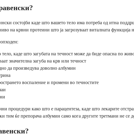
травенски?
ски состојби каде што вашето тело има потреба од итна поддрш
ниво на крвни протеини што ја загрозуваат виталната функција н
еопходен:
тело, каде што загубата на течност може да биде опасна по жив
ат значителна загуба на крв или течност
одно да произведува доволно албумин
урина
острането воспаление и промени во течностите
чаи
ини
ни процедури како што е парацентеза, каде што лекарите отстра
 тим ќе препорача албумин само кога другите третмани не се до
авенски?