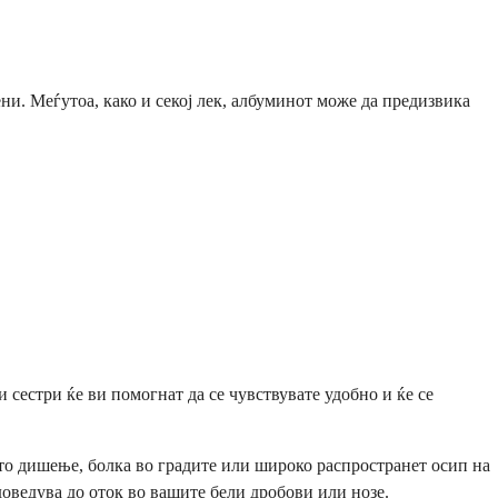
и. Меѓутоа, како и секој лек, албуминот може да предизвика
сестри ќе ви помогнат да се чувствувате удобно и ќе се
то дишење, болка во градите или широко распространет осип на
ведува до оток во вашите бели дробови или нозе.