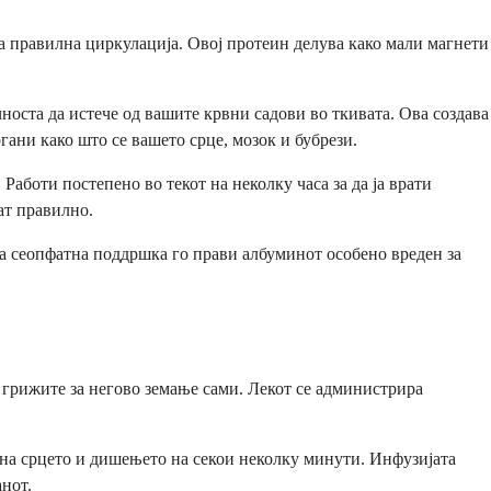
 правилна циркулација. Овој протеин делува како мали магнети
носта да истече од вашите крвни садови во ткивата. Ова создава
ани како што се вашето срце, мозок и бубрези.
аботи постепено во текот на неколку часа за да ја врати
ат правилно.
а сеопфатна поддршка го прави албуминот особено вреден за
 грижите за негово земање сами. Лекот се администрира
 на срцето и дишењето на секои неколку минути. Инфузијата
анот.