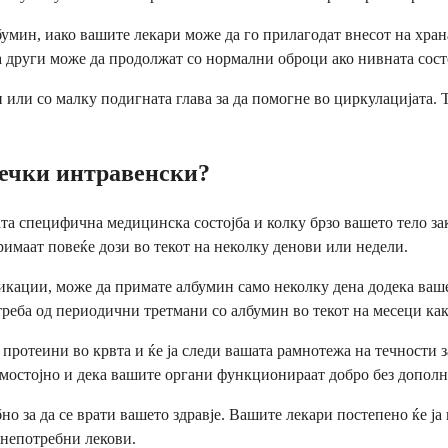
бумин, иако вашите лекари може да го прилагодат внесот на хра
а други може да продолжат со нормални оброци ако нивната сост
или со малку подигната глава за да помогне во циркулацијата. Ти
вечки интравенски?
та специфична медицинска состојба и колку брзо вашето тело за
римаат повеќе дози во текот на неколку денови или недели.
кации, може да примате албумин само неколку дена додека ваше
реба од периодични третмани со албумин во текот на месеци како
ротеини во крвта и ќе ја следи вашата рамнотежа на течности за
амостојно и дека вашите органи функционираат добро без допол
бно за да се врати вашето здравје. Вашите лекари постепено ќе ј
 непотребни лекови.