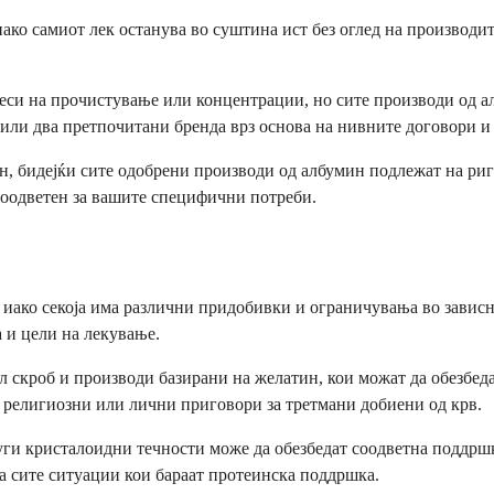
ко самиот лек останува во суштина ист без оглед на производит
си на прочистување или концентрации, но сите производи од ал
 или два претпочитани бренда врз основа на нивните договори и
ан, бидејќи сите одобрени производи од албумин подлежат на ри
 соодветен за вашите специфични потреби.
иако секоја има различни придобивки и ограничувања во зависно
а и цели на лекување.
 скроб и производи базирани на желатин, кои можат да обезбеда
 религиозни или лични приговори за третмани добиени од крв.
руги кристалоидни течности може да обезбедат соодветна поддршк
а сите ситуации кои бараат протеинска поддршка.