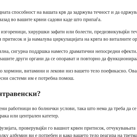
та способност на вашата крв да задржува течност и да одржува
назад во вашите крвни садови каде што припаѓа.
 изгореници, хируршки зафати или болести, предизвикувајќи теч
притисок и ја намалува циркулацијата на крвта во виталните орг
билна, сигурна поддршка наместо драматични непосредни ефекти. Р
 вашите други органи да се опорават и повторно да функционира
ко хормони, витамини и лекови низ вашето тело поефикасно. Ова
есни системи им е потребна помош.
нтравенски?
ни работници во болнички услови, така што нема да треба да се
рака или централен катетер.
узијата, проверувајќи го вашиот крвен притисок, отчукувањата
колку албумин ви е потребен и како вашето тело реагира на третм