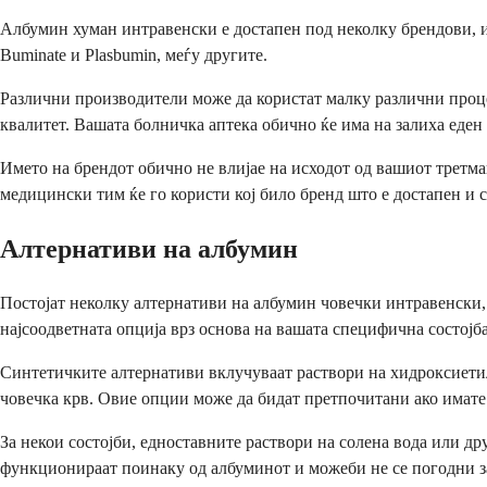
Албумин хуман интравенски е достапен под неколку брендови, иа
Buminate и Plasbumin, меѓу другите.
Различни производители може да користат малку различни проце
квалитет. Вашата болничка аптека обично ќе има на залиха еден
Името на брендот обично не влијае на исходот од вашиот третм
медицински тим ќе го користи кој било бренд што е достапен и
Алтернативи на албумин
Постојат неколку алтернативи на албумин човечки интравенски, 
најсоодветната опција врз основа на вашата специфична состојб
Синтетичките алтернативи вклучуваат раствори на хидроксиетил
човечка крв. Овие опции може да бидат претпочитани ако имате
За некои состојби, едноставните раствори на солена вода или д
функционираат поинаку од албуминот и можеби не се погодни з