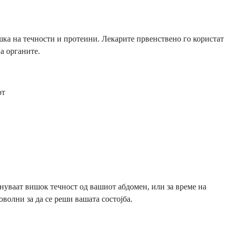
ка на течности и протеини. Лекарите првенствено го користат
а органите.
от
нуваат вишок течност од вашиот абдомен, или за време на
волни за да се реши вашата состојба.