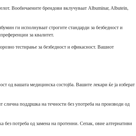
елот. Вообичаените брендови вклучуваат Albuminar, Albutein,
бумин ги исполнуваат строгите стандарди за безбедност и
 преференции за квалитет.
горозно тестирање за безбедност и ефикасност. Вашиот
ст од вашата медицинска состојба. Вашите лекари ќе ја изберат
т слична поддршка на течности без употреба на производи од
а без потреба од замена на протеини. Сепак, овие алтернативи