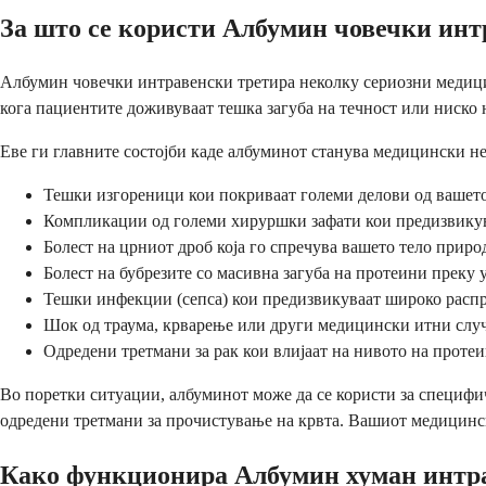
За што се користи Албумин човечки ин
Албумин човечки интравенски третира неколку сериозни медицин
кога пациентите доживуваат тешка загуба на течност или ниско 
Еве ги главните состојби каде албуминот станува медицински н
Тешки изгореници кои покриваат големи делови од вашето 
Компликации од големи хируршки зафати кои предизвикува
Болест на црниот дроб која го спречува вашето тело прир
Болест на бубрезите со масивна загуба на протеини преку 
Тешки инфекции (сепса) кои предизвикуваат широко распр
Шок од траума, крварење или други медицински итни слу
Одредени третмани за рак кои влијаат на нивото на проте
Во поретки ситуации, албуминот може да се користи за специфич
одредени третмани за прочистување на крвта. Вашиот медицински
Како функционира Албумин хуман интр