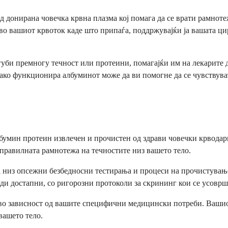
донирана човечка крвна плазма кој помага да се врати рамнотеж
ад во вашиот крвоток каде што припаѓа, поддржувајќи ја вашата 
 губи премногу течност или протеини, помагајќи им на лекарите
 како функционира албуминот може да ви помогне да се чувствув
бумин протеин извлечен и прочистен од здрави човечки крводар
 правилната рамнотежа на течностите низ вашето тело.
низ опсежни безбедносни тестирања и процеси на прочистување 
оди достапни, со ригорозни протоколи за скрининг кои се усовр
во зависност од вашите специфични медицински потреби. Вашиот
вашето тело.