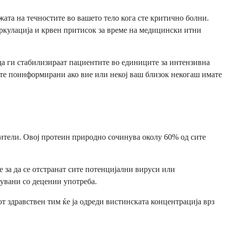
ата на течностите во вашето тело кога сте критично болни.
циркулација и крвен притисок за време на медицински итни
 да ги стабилизираат пациентите во единиците за интензивна
ате поинформирани ако вие или некој ваш близок некогаш имате
ители. Овој протеин природно сочинува околу 60% од сите
за да се отстранат сите потенцијални вируси или
шувани со децении употреба.
 здравствен тим ќе ја одреди вистинската концентрација врз