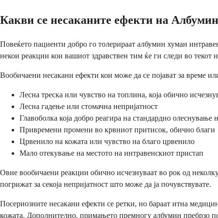
Какви се несаканите ефекти на Албуми
Повеќето пациенти добро го толерираат албумин хуман интравено
некои реакции кои вашиот здравствен тим ќе ги следи во текот 
Вообичаени несакани ефекти кои може да се појават за време ил
Лесна треска или чувство на топлина, која обично исчезну
Лесна гадење или стомачна непријатност
Главоболка која добро реагира на стандардно олеснување н
Привремени промени во крвниот притисок, обично благи
Црвенило на кожата или чувство на благо црвенило
Мало отекување на местото на интравенскиот пристап
Овие вообичаени реакции обично исчезнуваат во рок од неколку 
погрижат за секоја непријатност што може да ја почувствувате.
Посериозните несакани ефекти се ретки, но бараат итна медици
кожата. Дополнително, примањето премногу албумин пребрзо пон