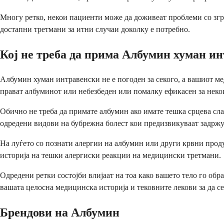
Многу ретко, некои пациенти може да доживеат проблеми со згр
достапни третмани за итни случаи доколку е потребно.
Кој не треба да прима Албумин хуман и
Албумин хуман интравенски не е погоден за секого, а вашиот ме
прават албуминот или небезбеден или помалку ефикасен за неко
Обично не треба да примате албумин ако имате тешка срцева сла
одредени видови на бубрежна болест кои предизвикуваат задржув
На луѓето со познати алергии на албумин или други крвни прод
историја на тешки алергиски реакции на медицински третмани.
Одредени ретки состојби влијаат на тоа како вашето тело го об
вашата целосна медицинска историја и тековните лекови за да се
Брендови на Албумин