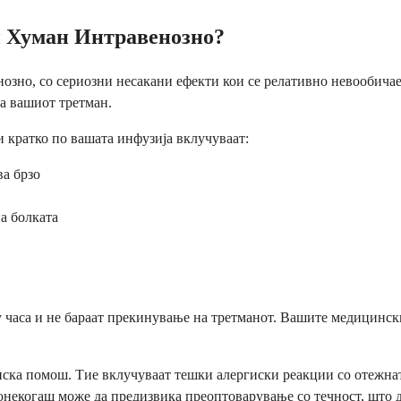
н Хуман Интравенозно?
зно, со сериозни несакани ефекти кои се релативно невообичаен
на вашиот третман.
и кратко по вашата инфузија вклучуваат:
ва брзо
а болката
часа и не бараат прекинување на третманот. Вашите медицински 
нска помош. Тие вклучуваат тешки алергиски реакции со отежна
екогаш може да предизвика преоптоварување со течност, што до