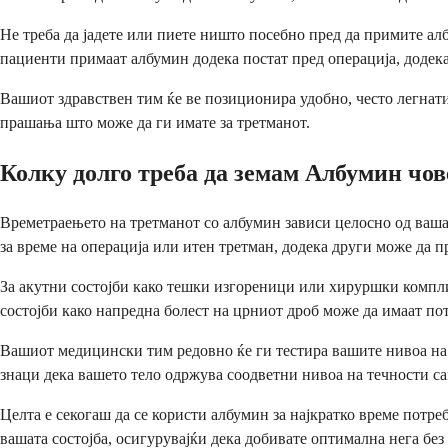
Не треба да јадете или пиете ништо посебно пред да примите ал
пациенти примаат албумин додека постат пред операција, додек
Вашиот здравствен тим ќе ве позиционира удобно, често легнати 
прашања што може да ги имате за третманот.
Колку долго треба да земам Албумин чо
Времетраењето на третманот со албумин зависи целосно од ваша
за време на операција или итен третман, додека други може да п
За акутни состојби како тешки изгореници или хируршки компли
состојби како напредна болест на црниот дроб може да имаат пот
Вашиот медицински тим редовно ќе ги тестира вашите нивоа на п
знаци дека вашето тело одржува соодветни нивоа на течности с
Целта е секогаш да се користи албумин за најкратко време потре
вашата состојба, осигурувајќи дека добивате оптимална нега без