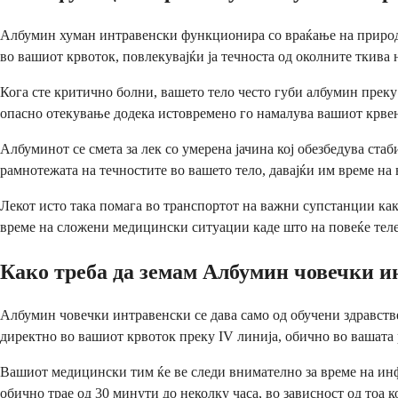
Албумин хуман интравенски функционира со враќање на природна
во вашиот крвоток, повлекувајќи ја течноста од околните ткива 
Кога сте критично болни, вашето тело често губи албумин преку
опасно отекување додека истовремено го намалува вашиот крвен 
Албуминот се смета за лек со умерена јачина кој обезбедува ста
рамнотежата на течностите во вашето тело, давајќи им време на
Лекот исто така помага во транспортот на важни супстанции ка
време на сложени медицински ситуации каде што на повеќе тел
Како треба да земам Албумин човечки и
Албумин човечки интравенски се дава само од обучени здравстве
директно во вашиот крвоток преку IV линија, обично во вашата 
Вашиот медицински тим ќе ве следи внимателно за време на инф
обично трае од 30 минути до неколку часа, во зависност од тоа 