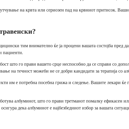
утчување на крвта или сериозен пад на крвниот притисок. Ваши
нтравенски?
дицински тим внимателно ќе ја процени вашата состојба пред да
и пациенти.
бост што го прави вашето срце неспособно да се справи со допо
ање на течност можеби не се добри кандидати за терапија со ал
укти им е потребна посебна грижа и следење. Вашите лекари ќе 
работува албуминот, што го прави третманот помалку ефикасен ил
 осигура дека албуминот е најбезбедниот избор за вашата ситуаци