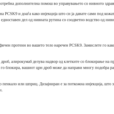
 потребна дополнителна помош во управувањето со нивното здравј
а PCSK9 и доаѓа како инјекција што си ја давате сами под кожат
а едноставен дел од нивната рутина со соодветно водство од нив
фичен протеин во вашето тело наречен PCSK9. Замислете го како
от дроб, алирокумаб делува надвор од клетките со блокирање на
б го блокира, вашиот црн дроб може да направи многу подобра р
то пенкало или шприц. Дизајниран е за поткожна инјекција, што 
н.