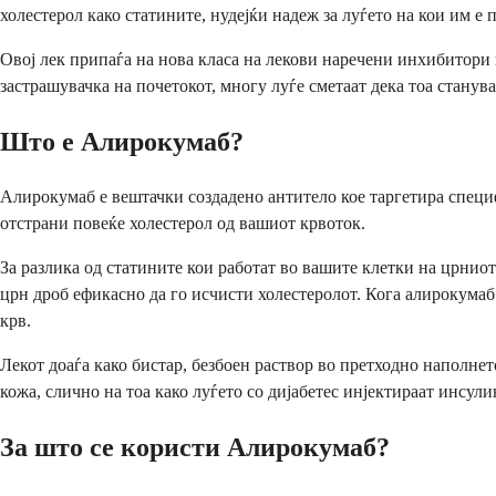
холестерол како статините, нудејќи надеж за луѓето на кои им е
Овој лек припаѓа на нова класа на лекови наречени инхибитори н
застрашувачка на почетокот, многу луѓе сметаат дека тоа станув
Што е Алирокумаб?
Алирокумаб е вештачки создадено антитело кое таргетира специ
отстрани повеќе холестерол од вашиот крвоток.
За разлика од статините кои работат во вашите клетки на црни
црн дроб ефикасно да го исчисти холестеролот. Кога алирокума
крв.
Лекот доаѓа како бистар, безбоен раствор во претходно наполне
кожа, слично на тоа како луѓето со дијабетес инјектираат инсули
За што се користи Алирокумаб?