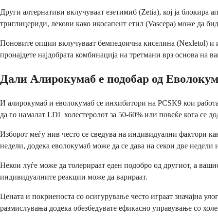
Други алтернативи вклучуваат езетимиб (Zetia), кој ја блокира 
триглицериди, лекови како икосапент етил (Vascepa) може да би
Поновите опции вклучуваат бемпедоична киселина (Nexletol) и и
пронајдете најдобрата комбинација на третмани врз основа на 
Дали Алирокумаб е подобар од Еволоку
И алирокумаб и еволокумаб се инхибитори на PCSK9 кои работат
да го намалат LDL холестеролот за 50-60% или повеќе кога се дод
Изборот меѓу нив често се сведува на индивидуални фактори ка
недели, додека еволокумаб може да се дава на секои две недели и
Некои луѓе може да толерираат еден подобро од другиот, а ваши
индивидуалните реакции може да варираат.
Цената и покриеноста со осигурување често играат значајна улог
размислувања додека обезбедувате ефикасно управување со холе