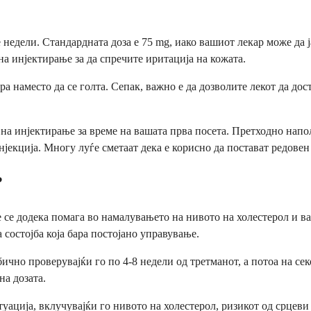
 недели. Стандардната доза е 75 mg, иако вашиот лекар може да ј
 на инјектирање за да спречите иритација на кожата.
ира наместо да се голта. Сепак, важно е да дозволите лекот да д
на инјектирање за време на вашата прва посета. Претходно напо
нјекција. Многу луѓе сметаат дека е корисно да постават редовен
?
се додека помага во намалувањето на нивото на холестерол и ва
состојба која бара постојано управување.
ично проверувајќи го по 4-8 недели од третманот, а потоа на се
на дозата.
ација, вклучувајќи го нивото на холестерол, ризикот од срцеви 