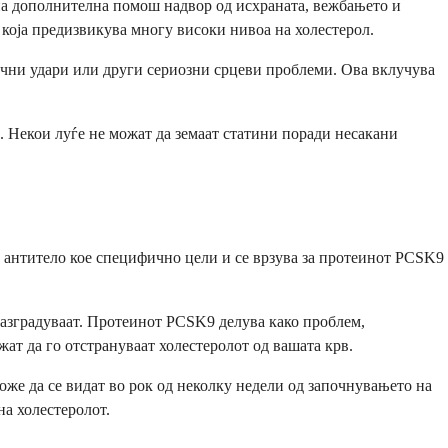
бна дополнителна помош надвор од исхраната, вежбањето и
 која предизвикува многу високи нивоа на холестерол.
зочни удари или други сериозни срцеви проблеми. Ова вклучува
и. Некои луѓе не можат да земаат статини поради несакани
о антитело кое специфично цели и се врзува за протеинот PCSK9
 разградуваат. Протеинот PCSK9 делува како проблем,
т да го отстрануваат холестеролот од вашата крв.
оже да се видат во рок од неколку недели од започнувањето на
на холестеролот.