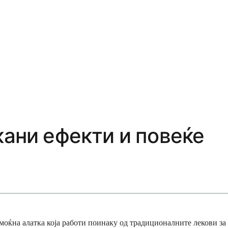
кани ефекти и повеќе
 моќна алатка која работи поинаку од традиционалните лекови за