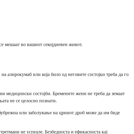
се мешаат во вашиот секојдневен живот.
на алирокумаб или која било од неговите состојки треба да го
ни медицински состојби. Бремените жени не треба да земаат
њата не се целосно познати.
а бубрежна или заболување на црниот дроб може да им биде
третмани не успеале. Безбедноста и ефикасноста кај