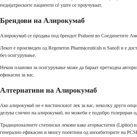
педијатриските пациенти сè уште се проучуваат.
Брендови на Алирокумаб
Алирокумаб се продава под брендот Praluent во Соединетите Аме
Лекот е произведен од Regeneron Pharmaceuticals и Sanofi и е до
без осигурување.
Некои планови за осигурување може да бараат претходна авториза
ефикасни за вас.
Алтернативи на Алирокумаб
Ако алирокумаб не е вистинскиот лек за вас, неколку други опц
делува слично на алирокумаб, но можеби е подобро толериран од
Традиционалните статински лекови како аторвастатин (Lipitor) и
генерално ефикасни и многу поевтини од инхибиторите на PCS