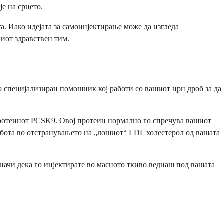
е на срцето.
а. Иако идејата за самоинјектирање може да изгледа
ниот здравствен тим.
 специјализиран помошник кој работи со вашиот црн дроб за да
 протеинот PCSK9. Овој протеин нормално го спречува вашиот
абота во отстранувањето на „лошиот“ LDL холестерол од вашата
значи дека го инјектирате во масното ткиво веднаш под вашата