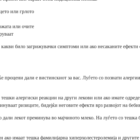
цето или грлото
ожата или очите
руваат
е какви било загрижувачки симптоми или ако несаканите ефекти 
е процени дали е вистинскиот за вас. Луѓето со познати алергии 
 тешки алергиски реакции на други лекови или ако имате одреде
нуваат ризиците, бидејќи неговите ефекти врз развојот на беби
асно дали лекот преминува во мајчиното млеко. На луѓето со тешк
ен ако имаат тешка фамилијарна хиперхолестеролемија и другите 