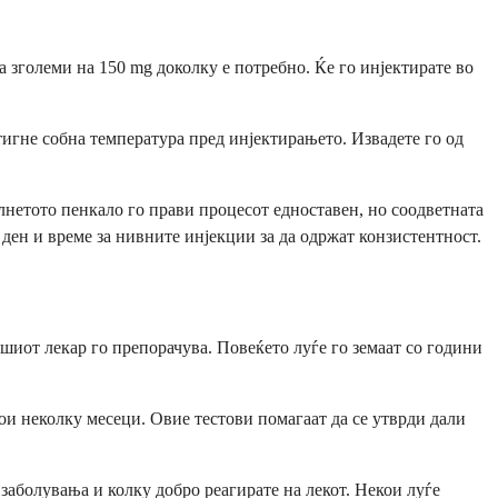
а зголеми на 150 mg доколку е потребно. Ќе го инјектирате во
остигне собна температура пред инјектирањето. Извадете го од
лнетото пенкало го прави процесот едноставен, но соодветната
 ден и време за нивните инјекции за да одржат конзистентност.
шиот лекар го препорачува. Повеќето луѓе го земаат со години
кои неколку месеци. Овие тестови помагаат да се утврди дали
заболувања и колку добро реагирате на лекот. Некои луѓе