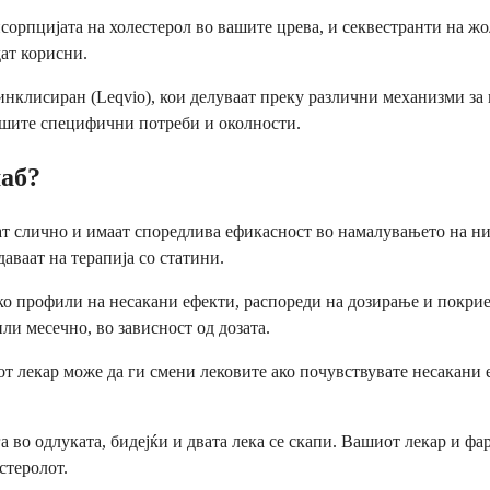
апсорпцијата на холестерол во вашите црева, и секвестранти на 
дат корисни.
нклисиран (Leqvio), кои делуваат преку различни механизми за 
вашите специфични потреби и околности.
маб?
 слично и имаат споредлива ефикасност во намалувањето на нив
аваат на терапија со статини.
ко профили на несакани ефекти, распореди на дозирање и покрие
ли месечно, во зависност од дозата.
от лекар може да ги смени лековите ако почувствувате несакани
а во одлуката, бидејќи и двата лека се скапи. Вашиот лекар и ф
стеролот.