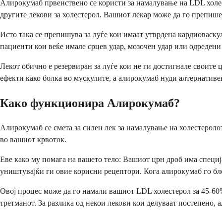
Алирокумаб првенствено се користи за намалување на LDL холес
другите лекови за холестерол. Вашиот лекар може да го препише
Исто така се препишува за луѓе кои имаат утврдена кардиоваску
пациенти кои веќе имале срцев удар, мозочен удар или одредени
Лекот обично е резервиран за луѓе кои не ги достигнале своите 
ефекти како болка во мускулите, а алирокумаб нуди алтернативен
Како функционира Алирокумаб?
Алирокумаб се смета за силен лек за намалување на холестерол
во вашиот крвоток.
Еве како му помага на вашето тело: Вашиот црн дроб има специј
уништувајќи ги овие корисни рецептори. Кога алирокумаб го бл
Овој процес може да го намали вашиот LDL холестерол за 45-60%
третманот. За разлика од некои лекови кои делуваат постепено,