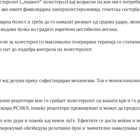
теролот („лошиот“ холестерол) кај возрасни на кои им е потре
 ако имате фамилијарна хиперхолестеролемија, генетска состојба
ларна болест и треба да го намалат ризикот од срцеви удари, мо
 видови болка во градите наречени нестабилна ангина.
цели за холестерол со максимална толерирана терапија со статин
 пат до подобра контрола на холестеролот.
от кој делува преку софистициран механизам. Тоа е моноклоналн
ални рецептори кои го грабаат холестеролот од вашата крв и го
окира PCSK9, повеќе рецептори преживуваат и можат да продолжа
 или дури и повеќе кај некои луѓе. Ефектите се доста моќни и м
 алирокумаб обезбедува релативно брзо и значително намалување 