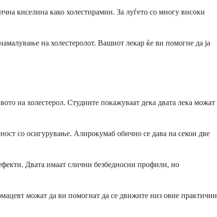
жолчна киселина како холестирамин. За луѓето со многу високи
намалување на холестеролот. Вашиот лекар ќе ви помогне да ја
ото на холестерол. Студиите покажуваат дека двата лека можат
ност со осигурување. Алирокумаб обично се дава на секои две
 ефекти. Двата имаат слични безбедносни профили, но
армацевт можат да ви помогнат да се движите низ овие практични