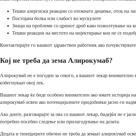
Тешки алергиски реакции со отежнато дишење, оток на ли
Постојана болка или слабост во мускулите
Знаци на проблеми со црниот дроб како пожолтување на к
Тешки реакции на местото на инјектирање кои не се подоб
Контактирајте го вашиот здравствен работник ако почувствуват
Кој не треба да зема Алирокумаб?
Алирокумаб не е погоден за секого, а вашиот лекар внимателно ќ
избегнуваат овој лек.
Вашиот лекар ќе биде особено внимателен ако имате историја на
алирокумаб освен ако потенцијалните придобивки јасно ги надми
Ако доите, разговарајте за ова со вашиот лекар, бидејќи не е ј
потребно посебно следење или прилагодување на дозата.
Децата и тинејџерите обично не треба да земаат алирокумаб осв