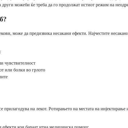
ка други можеби ќе треба да го продолжат истиот режим на неодр
б?
лекови, може да предизвика несакани ефекти. Најчестите несакан
:
ли чувствителност
от или болки во грлото
лите
се прилагодува на лекот. Ротирањето на местата на инјектирање 
и ефекти кои бараат итна медицинска помош: