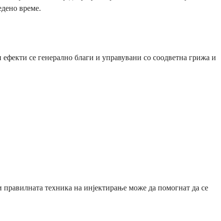
едено време.
и ефекти се генерално благи и управувани со соодветна грижа и
и правилната техника на инјектирање може да помогнат да се