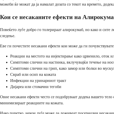
можеби ќе можат да ја намалат дозата со текот на времето, доде
Кои се несаканите ефекти на Алирокума
Повеќето луѓе добро го толерираат алирокумаб, но како и сите 
следење.
Еве ги почестите несакани ефекти кои може да ги почувствувате
Реакции на местото на инјектирање како црвенило, оток и
Симптоми слични на настинка, вклучувајќи течење на нос
Симптоми слични на грип, како замор или болки во муску
Свраб или осип на кожата
Инфекции на уринарниот тракт
Дијареа или стомачни тегоби
Овие несакани ефекти често се подобруваат додека вашето тело 
минимизираат реакциите на кожата.
Иако поретко, некои луѓе може да доживеат посериозни несакан