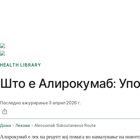
Benchmarks
Stories
FAQ
Sign up / Log in
HEALTH LIBRARY
Што е Алирокумаб: Упо
Последно ажурирање
3 април 2026 г.
Дома
Лекови
Alirocumab Subcutaneous Route
Алирокумаб е лек на рецепт кој помага во намалување на нивото