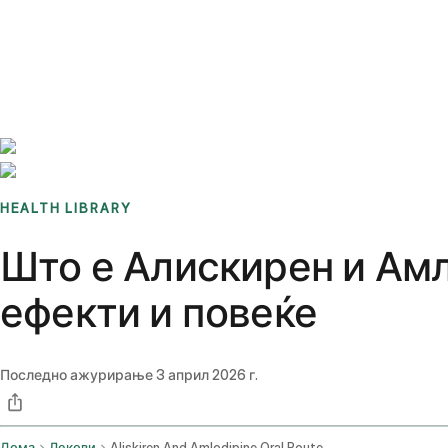
Benchmarks
Stories
FAQ
Sign up / Log in
HEALTH LIBRARY
Што е Алискирен и Амл
ефекти и повеќе
Последно ажурирање
3 април 2026 г.
Дома
Лекови
Aliskiren And Amlodipine Oral Route