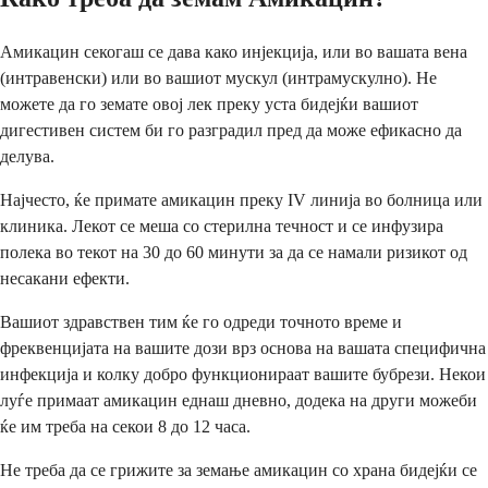
Амикацин секогаш се дава како инјекција, или во вашата вена
(интравенски) или во вашиот мускул (интрамускулно). Не
можете да го земате овој лек преку уста бидејќи вашиот
дигестивен систем би го разградил пред да може ефикасно да
делува.
Најчесто, ќе примате амикацин преку IV линија во болница или
клиника. Лекот се меша со стерилна течност и се инфузира
полека во текот на 30 до 60 минути за да се намали ризикот од
несакани ефекти.
Вашиот здравствен тим ќе го одреди точното време и
фреквенцијата на вашите дози врз основа на вашата специфична
инфекција и колку добро функционираат вашите бубрези. Некои
луѓе примаат амикацин еднаш дневно, додека на други можеби
ќе им треба на секои 8 до 12 часа.
Не треба да се грижите за земање амикацин со храна бидејќи се