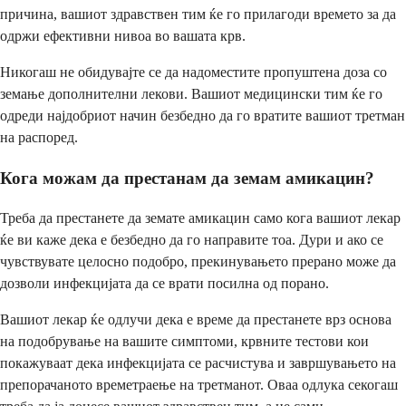
причина, вашиот здравствен тим ќе го прилагоди времето за да
одржи ефективни нивоа во вашата крв.
Никогаш не обидувајте се да надоместите пропуштена доза со
земање дополнителни лекови. Вашиот медицински тим ќе го
одреди најдобриот начин безбедно да го вратите вашиот третман
на распоред.
Кога можам да престанам да земам амикацин?
Треба да престанете да земате амикацин само кога вашиот лекар
ќе ви каже дека е безбедно да го направите тоа. Дури и ако се
чувствувате целосно подобро, прекинувањето прерано може да
дозволи инфекцијата да се врати посилна од порано.
Вашиот лекар ќе одлучи дека е време да престанете врз основа
на подобрување на вашите симптоми, крвните тестови кои
покажуваат дека инфекцијата се расчистува и завршувањето на
препорачаното времетраење на третманот. Оваа одлука секогаш