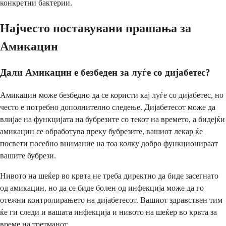
конкретни бактерии.
Најчесто поставувани прашања за
Амикацин
Дали Амикацин е безбеден за луѓе со дијабетес?
Амикацин може безбедно да се користи кај луѓе со дијабетес, но
често е потребно дополнително следење. Дијабетесот може да
влијае на функцијата на бубрезите со текот на времето, а бидејќи
амикацин се обработува преку бубрезите, вашиот лекар ќе
посвети посебно внимание на тоа колку добро функционираат
вашите бубрези.
Нивото на шеќер во крвта не треба директно да биде засегнато
од амикацин, но да се биде болен од инфекција може да го
отежни контролирањето на дијабетесот. Вашиот здравствен тим
ќе ги следи и вашата инфекција и нивото на шеќер во крвта за
време на третманот.