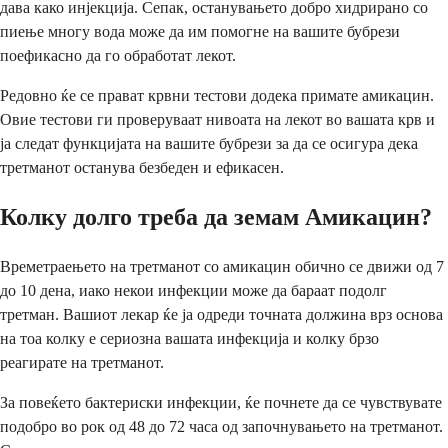
дава како инјекција. Сепак, останувањето добро хидрирано со
пиење многу вода може да им помогне на вашите бубрези
поефикасно да го обработат лекот.
Редовно ќе се прават крвни тестови додека примате амикацин.
Овие тестови ги проверуваат нивоата на лекот во вашата крв и
ја следат функцијата на вашите бубрези за да се осигура дека
третманот останува безбеден и ефикасен.
Колку долго треба да земам Амикацин?
Времетраењето на третманот со амикацин обично се движи од 7
до 10 дена, иако некои инфекции може да бараат подолг
третман. Вашиот лекар ќе ја одреди точната должина врз основа
на тоа колку е сериозна вашата инфекција и колку брзо
реагирате на третманот.
За повеќето бактериски инфекции, ќе почнете да се чувствувате
подобро во рок од 48 до 72 часа од започнувањето на третманот.