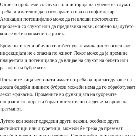
Оние со проблеми со слухот или историја на губење на слухот
треба внимателно да разговараат за ова со својот лекар.
Амикацин потенцијално може да ги влоши постоечките
проблеми со слухот или да предизвика нови, особено кај луѓето
кои се веќе изложени на ризик.
Бремените жени обично го избегнуваат амикацинот освен ако
инфекцијата не е опасна по живот. Лекот може да ја премине
плацентата и потенцијално да влијае на слухот на бебето или
развојот на бубрезите.
Постарите лица честопати имаат потреба од прилагодување на
дозата бидејќи нивните бубрези можеби нема да го обработуваат
лекот ефикасно. Промените во функцијата на бубрезите
поврзани со возраста бараат внимателно следење за време на
третманот.
Луѓето кои земаат одредени други лекови, особено други
антибиотици или диуретици, можеби ќе треба да преземат
посебни мерки на претпазливост. Овие комбинации можат да го