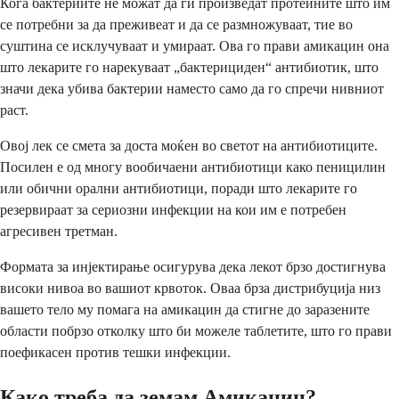
Кога бактериите не можат да ги произведат протеините што им
се потребни за да преживеат и да се размножуваат, тие во
суштина се исклучуваат и умираат. Ова го прави амикацин она
што лекарите го нарекуваат „бактерициден“ антибиотик, што
значи дека убива бактерии наместо само да го спречи нивниот
раст.
Овој лек се смета за доста моќен во светот на антибиотиците.
Посилен е од многу вообичаени антибиотици како пеницилин
или обични орални антибиотици, поради што лекарите го
резервираат за сериозни инфекции на кои им е потребен
агресивен третман.
Формата за инјектирање осигурува дека лекот брзо достигнува
високи нивоа во вашиот крвоток. Оваа брза дистрибуција низ
вашето тело му помага на амикацин да стигне до заразените
области побрзо отколку што би можеле таблетите, што го прави
поефикасен против тешки инфекции.
Како треба да земам Амикацин?