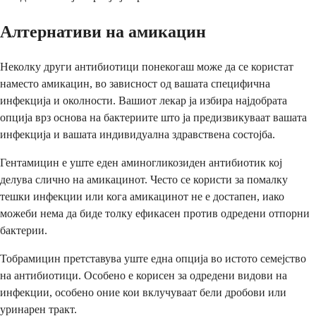
Алтернативи на амикацин
Неколку други антибиотици понекогаш може да се користат
наместо амикацин, во зависност од вашата специфична
инфекција и околности. Вашиот лекар ја избира најдобрата
опција врз основа на бактериите што ја предизвикуваат вашата
инфекција и вашата индивидуална здравствена состојба.
Гентамицин е уште еден аминогликозиден антибиотик кој
делува слично на амикацинот. Често се користи за помалку
тешки инфекции или кога амикацинот не е достапен, иако
можеби нема да биде толку ефикасен против одредени отпорни
бактерии.
Тобрамицин претставува уште една опција во истото семејство
на антибиотици. Особено е корисен за одредени видови на
инфекции, особено оние кои вклучуваат бели дробови или
уринарен тракт.