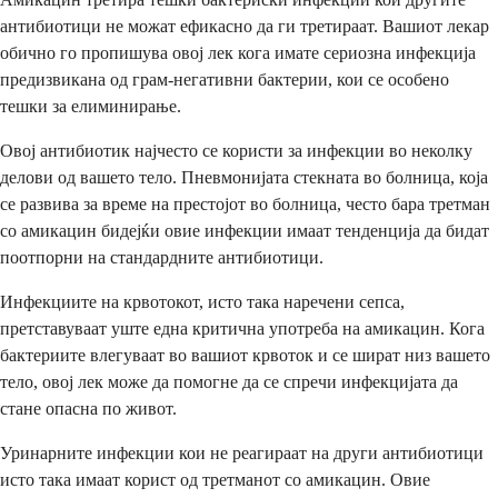
антибиотици не можат ефикасно да ги третираат. Вашиот лекар
обично го пропишува овој лек кога имате сериозна инфекција
предизвикана од грам-негативни бактерии, кои се особено
тешки за елиминирање.
Овој антибиотик најчесто се користи за инфекции во неколку
делови од вашето тело. Пневмонијата стекната во болница, која
се развива за време на престојот во болница, често бара третман
со амикацин бидејќи овие инфекции имаат тенденција да бидат
поотпорни на стандардните антибиотици.
Инфекциите на крвотокот, исто така наречени сепса,
претставуваат уште една критична употреба на амикацин. Кога
бактериите влегуваат во вашиот крвоток и се шират низ вашето
тело, овој лек може да помогне да се спречи инфекцијата да
стане опасна по живот.
Уринарните инфекции кои не реагираат на други антибиотици
исто така имаат корист од третманот со амикацин. Овие