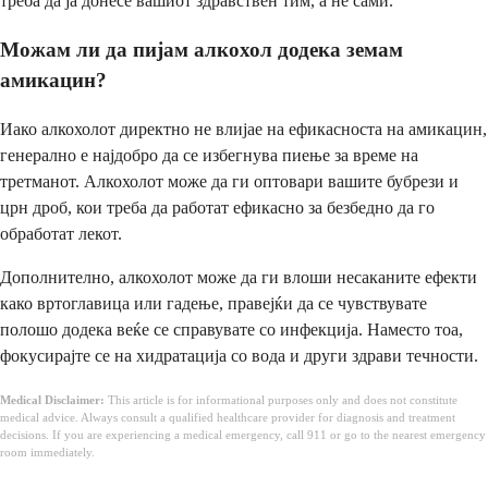
треба да ја донесе вашиот здравствен тим, а не сами.
Можам ли да пијам алкохол додека земам
амикацин?
Иако алкохолот директно не влијае на ефикасноста на амикацин,
генерално е најдобро да се избегнува пиење за време на
третманот. Алкохолот може да ги оптовари вашите бубрези и
црн дроб, кои треба да работат ефикасно за безбедно да го
обработат лекот.
Дополнително, алкохолот може да ги влоши несаканите ефекти
како вртоглавица или гадење, правејќи да се чувствувате
полошо додека веќе се справувате со инфекција. Наместо тоа,
фокусирајте се на хидратација со вода и други здрави течности.
Medical Disclaimer:
This article is for informational purposes only and does not constitute
medical advice. Always consult a qualified healthcare provider for diagnosis and treatment
decisions. If you are experiencing a medical emergency, call 911 or go to the nearest emergency
room immediately.