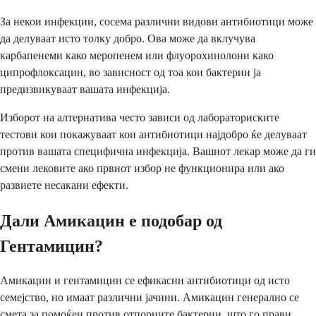
За некои инфекции, сосема различни видови антибиотици може
да делуваат исто толку добро. Ова може да вклучува
карбапенеми како меропенем или флуорохинолони како
ципрофлоксацин, во зависност од тоа кои бактерии ја
предизвикуваат вашата инфекција.
Изборот на алтернатива често зависи од лабораториските
тестови кои покажуваат кои антибиотици најдобро ќе делуваат
против вашата специфична инфекција. Вашиот лекар може да ги
смени лековите ако првиот избор не функционира или ако
развиете несакани ефекти.
Дали Амикацин е подобар од
Гентамицин?
Амикацин и гентамицин се ефикасни антибиотици од исто
семејство, но имаат различни јачини. Амикацин генерално се
смета за помоќен против отпорните бактерии, што го прави