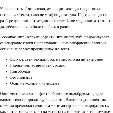
Како и сите моќни лекови, амикацин може да предизвика
несакани ефекти, иако не секој ги доживува. Најважно е да се
разбере дека вашиот медицински тим ќе ве следи внимателно за
да забележи какви било проблеми рано.
Вообичаените несакани ефекти што многу луѓе ги доживуваат
се генерално благи и управувани. Овие секојдневни реакции
обично не бараат прекинување на лекот:
Болка, црвенило или оток на местото на инјектирање
Гадење или вознемирен стомак
Главоболка
Вртоглавица
Осип на кожата или чешање
Овие чести несакани ефекти обично се подобруваат додека
вашето тело се прилагодува на лекот. Вашиот здравствен тим
може да предложи начини за минимизирање на непријатноста,
како што е ставање мраз на местата на инјектирање или земање