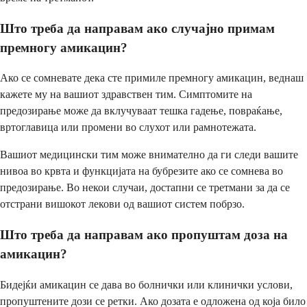
Што треба да направам ако случајно примам
премногу амикацин?
Ако се сомневате дека сте примиле премногу амикацин, веднаш
кажете му на вашиот здравствен тим. Симптомите на
предозирање може да вклучуваат тешка гадење, повраќање,
вртоглавица или промени во слухот или рамнотежата.
Вашиот медицински тим може внимателно да ги следи вашите
нивоа во крвта и функцијата на бубрезите ако се сомнева во
предозирање. Во некои случаи, достапни се третмани за да се
отстрани вишокот лекови од вашиот систем побрзо.
Што треба да направам ако пропуштам доза на
амикацин?
Бидејќи амикацин се дава во болнички или клинички услови,
пропуштените дози се ретки. Ако дозата е одложена од која било