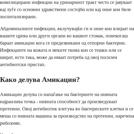
комплицирани инфекции на уринарниот тракт често се јавуваат
кај луѓе со основни здравствени состојби или кај оние кои биле
хоспитализирани.
Абдоминалните инфекции, вклучувајќи ги и оние кои влијаат на
вашите црева или други органи во вашиот стомак, понекогаш
бараат амикацин кога се предизвикани од отпорни бактерии.
Инфекциите на кожата и меките ткива кои се тешки или се
шират, исто така, може да имаат потреба од овој посилен
антибиотски пристап.
Како делува Амикацин?
Амикацин делува со напаѓање на бактериите на нивната
најранлива точка - нивната способност да произведуваат
протеини. Овој антибиотик влегува во бактериските клетки и се
меша со нивната машина за производство на протеини, наречена
рибозоми.