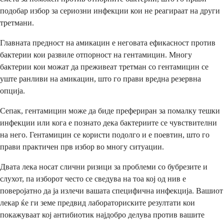
подобар избор за сериозни инфекции кои не реагираат на други
третмани.
Главната предност на амикацин е неговата ефикасност против
бактерии кои развиле отпорност на гентамицин. Многу
бактерии кои можат да преживеат третман со гентамицин се
уште ранливи на амикацин, што го прави вредна резервна
опција.
Сепак, гентамицин може да биде префериран за помалку тешки
инфекции или кога е познато дека бактериите се чувствителни
на него. Гентамицин се користи подолго и е поевтин, што го
прави практичен прв избор во многу ситуации.
Двата лека носат слични ризици за проблеми со бубрезите и
слухот, па изборот често се сведува на тоа кој од нив е
поверојатно да ја излечи вашата специфична инфекција. Вашиот
лекар ќе ги земе предвид лабораториските резултати кои
покажуваат кој антибиотик најдобро делува против вашите