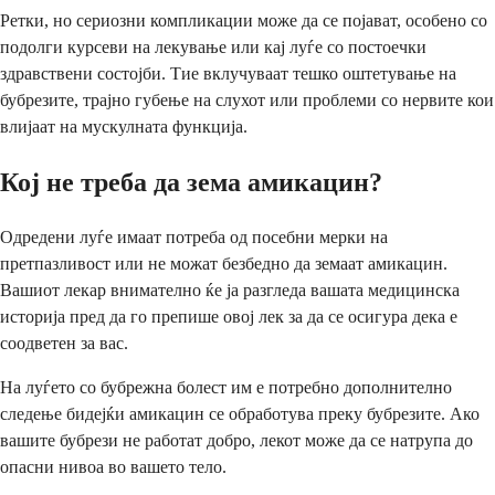
Ретки, но сериозни компликации може да се појават, особено со
подолги курсеви на лекување или кај луѓе со постоечки
здравствени состојби. Тие вклучуваат тешко оштетување на
бубрезите, трајно губење на слухот или проблеми со нервите кои
влијаат на мускулната функција.
Кој не треба да зема амикацин?
Одредени луѓе имаат потреба од посебни мерки на
претпазливост или не можат безбедно да земаат амикацин.
Вашиот лекар внимателно ќе ја разгледа вашата медицинска
историја пред да го препише овој лек за да се осигура дека е
соодветен за вас.
На луѓето со бубрежна болест им е потребно дополнително
следење бидејќи амикацин се обработува преку бубрезите. Ако
вашите бубрези не работат добро, лекот може да се натрупа до
опасни нивоа во вашето тело.