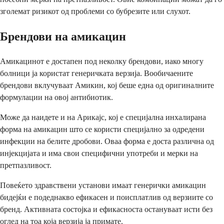
зголемат ризикот од проблеми со бубрезите или слухот.
Брендови на амикацин
Амикацинот е достапен под неколку брендови, иако многу
болници ја користат генеричката верзија. Вообичаените
брендови вклучуваат Амикин, кој беше една од оригиналните
формулации на овој антибиотик.
Може да наидете и на Арикајс, кој е специјална инхалирана
форма на амикацин што се користи специјално за одредени
инфекции на белите дробови. Оваа форма е доста различна од
инјекцијата и има свои специфични употреби и мерки на
претпазливост.
Повеќето здравствени установи имаат генерички амикацин
бидејќи е подеднакво ефикасен и поисплатлив од верзиите со
бренд. Активната состојка и ефикасноста остануваат исти без
оглед на тоа која верзија ја примате.