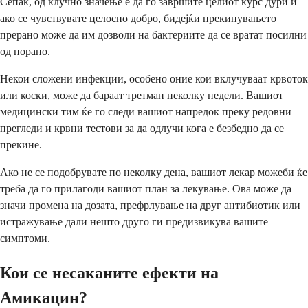
Сепак, од клучно значење е да го завршите целиот курс дури и
ако се чувствувате целосно добро, бидејќи прекинувањето
прерано може да им дозволи на бактериите да се вратат посилни
од порано.
Некои сложени инфекции, особено оние кои вклучуваат крвоток
или коски, може да бараат третман неколку недели. Вашиот
медицински тим ќе го следи вашиот напредок преку редовни
прегледи и крвни тестови за да одлучи кога е безбедно да се
прекине.
Ако не се подобрувате по неколку дена, вашиот лекар можеби ќе
треба да го прилагоди вашиот план за лекување. Ова може да
значи промена на дозата, префрлување на друг антибиотик или
истражување дали нешто друго ги предизвикува вашите
симптоми.
Кои се несаканите ефекти на
Амикацин?