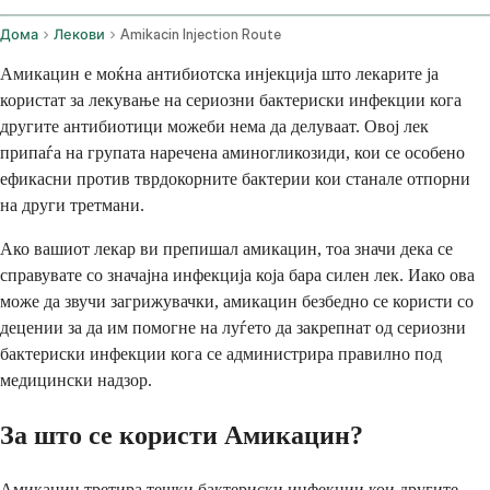
Дома
Лекови
Amikacin Injection Route
Амикацин е моќна антибиотска инјекција што лекарите ја
користат за лекување на сериозни бактериски инфекции кога
другите антибиотици можеби нема да делуваат. Овој лек
припаѓа на групата наречена аминогликозиди, кои се особено
ефикасни против тврдокорните бактерии кои станале отпорни
на други третмани.
Ако вашиот лекар ви препишал амикацин, тоа значи дека се
справувате со значајна инфекција која бара силен лек. Иако ова
може да звучи загрижувачки, амикацин безбедно се користи со
децении за да им помогне на луѓето да закрепнат од сериозни
бактериски инфекции кога се администрира правилно под
медицински надзор.
За што се користи Амикацин?
Амикацин третира тешки бактериски инфекции кои другите