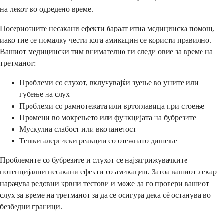
на лекот во одредено време.
Посериозните несакани ефекти бараат итна медицинска помош,
иако тие се помалку чести кога амикацин се користи правилно.
Вашиот медицински тим внимателно ги следи овие за време на
третманот:
Проблеми со слухот, вклучувајќи зуење во ушите или
губење на слух
Проблеми со рамнотежата или вртоглавица при стоење
Промени во мокрењето или функцијата на бубрезите
Мускулна слабост или вкочанетост
Тешки алергиски реакции со отежнато дишење
Проблемите со бубрезите и слухот се најзагрижувачките
потенцијални несакани ефекти со амикацин. Затоа вашиот лекар
нарачува редовни крвни тестови и може да го провери вашиот
слух за време на третманот за да се осигура дека сè останува во
безбедни граници.