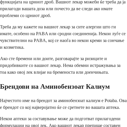
функцијата на црниот дроб. Вашиот лекар можеби ќе треба да ја
прилагоди вашата доза или почесто да ве следи ако имате
проблеми со црниот дроб.
Треба да му кажете на вашиот лекар за сите алергии што ги
имате, особено на PABA или сродни соединенија. Некои луѓе се
чувствителни на PABA, кој се наоѓа во некои креми за сончање
и козметика.
Ако сте бремени или доите, разговарајте за ризиците и
придобивките со вашиот лекар. Нема обемни истражувања за
тоа како овој лек влијае на бременоста или доенчињата.
Брендови на Аминобензоат Калиум
Најчестото име на брендот за аминобензоат калиум е Potaba. Ова
е брендот со кој најверојатно ќе се сретнете во вашата аптека.
Некои аптеки за составување може да подготват прилагодени
формулации на овој лек. Ако вашиот лекар препише составен