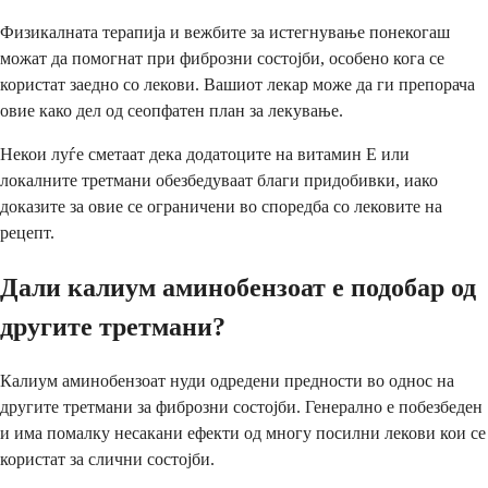
Физикалната терапија и вежбите за истегнување понекогаш
можат да помогнат при фиброзни состојби, особено кога се
користат заедно со лекови. Вашиот лекар може да ги препорача
овие како дел од сеопфатен план за лекување.
Некои луѓе сметаат дека додатоците на витамин Е или
локалните третмани обезбедуваат благи придобивки, иако
доказите за овие се ограничени во споредба со лековите на
рецепт.
Дали калиум аминобензоат е подобар од
другите третмани?
Калиум аминобензоат нуди одредени предности во однос на
другите третмани за фиброзни состојби. Генерално е побезбеден
и има помалку несакани ефекти од многу посилни лекови кои се
користат за слични состојби.