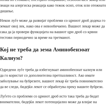
знаци на алергиска реакција како тежок осип, оток или отежнато
дишење.
Некои луѓе може да развијат проблеми со црниот дроб додека го
земаат овој лек, иако ова е невообичаено. Вашиот лекар може да
сака да ја провери функцијата на вашиот црн дроб со крвни
тестови периодично за време на третманот.
Кој не треба да зема Аминобензоат
Калиум?
Одредени луѓе треба да избегнуваат аминобензоат калиум или
да го користат со дополнителна претпазливост. Ако имате
заболување на бубрезите, вашиот лекар ќе треба повнимателно
да ве следи, бидејќи лекот се обработува преку вашите бубрези.
Луѓето со проблеми со црниот дроб исто така треба да бидат
внимателни, бидејќи лекот потенцијално може да влијае на