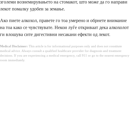
зголеми вознемирувањето на стомакот, што може да го направи
лекот помалку удобен за земање.
Ако пиете алкохол, правете го тоа умерено и обрнете внимание
на тоа како се чувствувате. Некои луѓе откриваат дека алкохолот
ги влошува сите дигестивни несакани ефекти од лекот.
Medical Disclaimer:
This article is for informational purposes only and does not constitute
medical advice. Always consult a qualified healthcare provider for diagnosis and treatment
decisions. If you are experiencing a medical emergency, call 911 or go to the nearest emergency
room immediately.