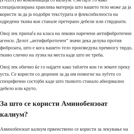
специјализирана хранлива материја што вашето тело може да ја
користи за да ја подобри текстурата и флексибилноста на
одредени ткива кои станале претерано дебели или стврднати.
Овој лек припаѓа на класа на лекови наречени антифибротични
агенси. Делот „антифибротичен“ значи дека делува против
фиброзата, што е кога вашето тело произведува премногу тврдо,
ткиво слично на лузна на места каде што не треба.
Овој лек обично ќе го најдете како таблети кои ги земате преку
уста. Се користи со децении за да им помогне на луѓето со
специфични состојби каде што ткивото станало абнормално
дебело или круто.
За што се користи Аминобензоат
калиум?
Аминобензоат калиум првенствено се користи за лекување на