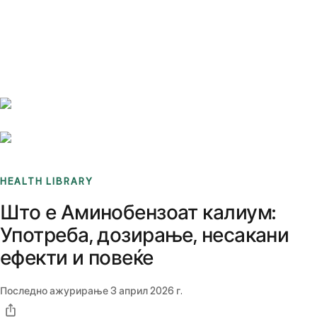
Benchmarks
Stories
FAQ
Sign up / Log in
HEALTH LIBRARY
Што е Аминобензоат калиум:
Употреба, дозирање, несакани
ефекти и повеќе
Последно ажурирање
3 април 2026 г.