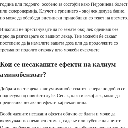
година или подолго, особено за состојби како Пејрониева болест
или склеродермија. Клучот е трпението - овој лек делува бавно,
но може да обезбеди вистински придобивки со текот на времето.
Никогаш не престанувајте да го земате овој лек одеднаш без
прво да разговарате со вашиот лекар. Тие можеби ќе сакаат
постепено да ја намалите вашата доза или да продолжите со
третманот подолго отколку што можеби очекувате.
Кои се несаканите ефекти на калиум
аминобензоат?
Добрата вест е дека калиум аминобензоатот генерално добро се
поднесува од повеќето луѓе. Сепак, како и секој лек, може да
предизвика несакани ефекти кај некои лица.
Вообичаените несакани ефекти обично се благи и може да
вклучуваат вознемирен стомак, гадење или губење на апетит.
Овие проблеми со варењето често се подобруваат ако го земате