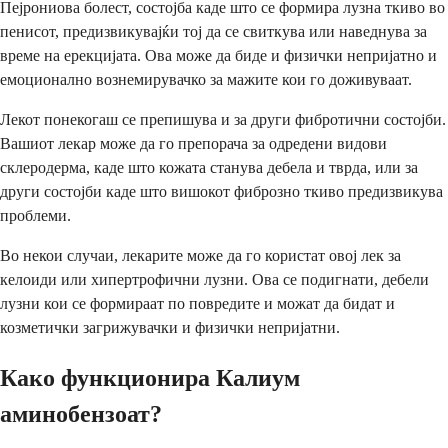
Пејрониова болест, состојба каде што се формира лузна ткиво во
пенисот, предизвикувајќи тој да се свиткува или наведнува за
време на ерекцијата. Ова може да биде и физички непријатно и
емоционално вознемирувачко за мажите кои го доживуваат.
Лекот понекогаш се препишува и за други фибротични состојби.
Вашиот лекар може да го препорача за одредени видови
склеродерма, каде што кожата станува дебела и тврда, или за
други состојби каде што вишокот фиброзно ткиво предизвикува
проблеми.
Во некои случаи, лекарите може да го користат овој лек за
келоиди или хипертрофични лузни. Ова се подигнати, дебели
лузни кои се формираат по повредите и можат да бидат и
козметички загрижувачки и физички непријатни.
Како функционира Калиум
аминобензоат?