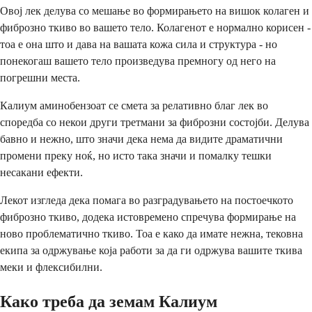
Овој лек делува со мешање во формирањето на вишок колаген и
фиброзно ткиво во вашето тело. Колагенот е нормално корисен -
тоа е она што и дава на вашата кожа сила и структура - но
понекогаш вашето тело произведува премногу од него на
погрешни места.
Калиум аминобензоат се смета за релативно благ лек во
споредба со некои други третмани за фиброзни состојби. Делува
бавно и нежно, што значи дека нема да видите драматични
промени преку ноќ, но исто така значи и помалку тешки
несакани ефекти.
Лекот изгледа дека помага во разградувањето на постоечкото
фиброзно ткиво, додека истовремено спречува формирање на
ново проблематично ткиво. Тоа е како да имате нежна, тековна
екипа за одржување која работи за да ги одржува вашите ткива
меки и флексибилни.
Како треба да земам Калиум