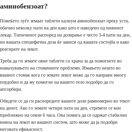
аминобензоат?
Повеќето луѓе земаат таблети калиум аминобензоат преку уста,
обично неколку пати на ден како што е наведено од нивниот
лекар. Типичниот распоред на дозирање е често 3-4 пати на ден,
но вашата специфична доза ќе зависи од вашата состојба и како
реагирате на лекот.
Треба да ги земате овие таблети со храна за да помогнете во
намалувањето на стомачните проблеми. Имањето нешто во
вашиот стомак кога го земате лекот може да го направи многу
поудобно и да му помогне на вашето тело подобро да го
апсорбира.
Обидете се да ги распоредите вашите дози рамномерно во текот
на денот. Ако го земате четири пати на ден, стремете се кон
приближно на секои 6 часа. Ова помага да се одржат стабилни
нивоа на лекот во вашиот систем, што може да ја подобри
неговата ефикасност.