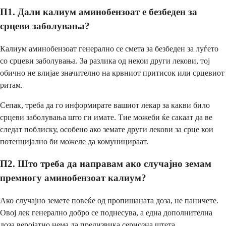
П1. Дали калиум аминобензоат е безбеден за
срцеви заболувања?
Калиум аминобензоат генерално се смета за безбеден за луѓето
со срцеви заболувања. За разлика од некои други лекови, тој
обично не влијае значително на крвниот притисок или срцевиот
ритам.
Сепак, треба да го информирате вашиот лекар за какви било
срцеви заболувања што ги имате. Тие можеби ќе сакаат да ве
следат поблиску, особено ако земате други лекови за срце кои
потенцијално би можеле да комуницираат.
П2. Што треба да направам ако случајно земам
премногу аминобензоат калиум?
Ако случајно земете повеќе од пропишаната доза, не паничете.
Овој лек генерално добро се поднесува, а една дополнителна
доза веројатно нема да предизвика сериозна штета.