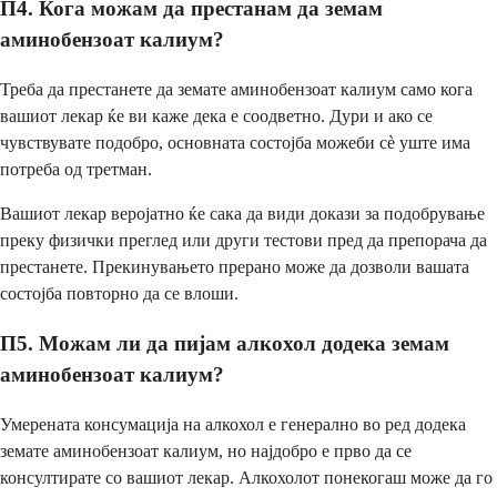
П4. Кога можам да престанам да земам
аминобензоат калиум?
Треба да престанете да земате аминобензоат калиум само кога
вашиот лекар ќе ви каже дека е соодветно. Дури и ако се
чувствувате подобро, основната состојба можеби сè уште има
потреба од третман.
Вашиот лекар веројатно ќе сака да види докази за подобрување
преку физички преглед или други тестови пред да препорача да
престанете. Прекинувањето прерано може да дозволи вашата
состојба повторно да се влоши.
П5. Можам ли да пијам алкохол додека земам
аминобензоат калиум?
Умерената консумација на алкохол е генерално во ред додека
земате аминобензоат калиум, но најдобро е прво да се
консултирате со вашиот лекар. Алкохолот понекогаш може да го