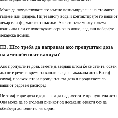
Може да почувствувате зголемено вознемирување на стомакот,
гадење или дијареа. Пијте многу вода и контактирајте го вашиот
лекар или фармацевт за насоки. Ако сте зеле многу голема
количина или се чувствувате сериозно лошо, веднаш побарајте
лекарска помош.
П3. Што треба да направам ако пропуштам доза
на аминобензоат калиум?
Ако пропуштите доза, земете ја веднаш штом ќе се сетите, освен
ако не е речиси време за вашата следна закажана доза. Во тој
случај, прескокнете ја пропуштената доза и продолжете со
вашиот редовен распоред.
Не земајте две дози одеднаш за да надоместите пропуштена доза.
Ова може да го зголеми ризикот од несакани ефекти без да
обезбеди дополнителна корист.