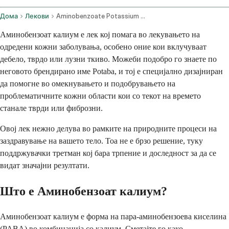
Дома
Лекови
Aminobenzoate Potassium Oral Route
Аминобензоат калиум е лек кој помага во лекувањето на
одредени кожни заболувања, особено оние кои вклучуваат
дебело, тврдо или лузни ткиво. Можеби подобро го знаете по
неговото брендирано име Potaba, и тој е специјално дизајниран
да помогне во омекнувањето и подобрувањето на
проблематичните кожни области кои со текот на времето
станале тврди или фиброзни.
Овој лек нежно делува во рамките на природните процеси на
заздравување на вашето тело. Тоа не е брзо решение, туку
поддржувачки третман кој бара трпение и доследност за да се
видат значајни резултати.
Што е Аминобензоат калиум?
Аминобензоат калиум е форма на пара-аминобензоева киселина
(PABA) во комбинација со калиум. Сметајте го како