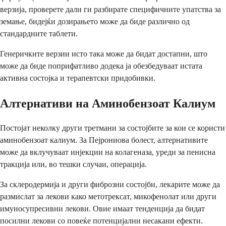
верзија, проверете дали ги разбирате специфичните упатства за
земање, бидејќи дозирањето може да биде различно од
стандардните таблети.
Генеричките верзии исто така може да бидат достапни, што
може да биде поприфатливо додека ја обезбедуваат истата
активна состојка и терапевтски придобивки.
Алтернативи на Аминобензоат Калиум
Постојат неколку други третмани за состојбите за кои се користи
аминобензоат калиум. За Пејрониова болест, алтернативите
може да вклучуваат инјекции на колагеназа, уреди за пенисна
тракција или, во тешки случаи, операција.
За склеродермија и други фиброзни состојби, лекарите може да
размислат за лекови како метотрексат, микофенолат или други
имуносупресивни лекови. Овие имаат тенденција да бидат
посилни лекови со повеќе потенцијални несакани ефекти.