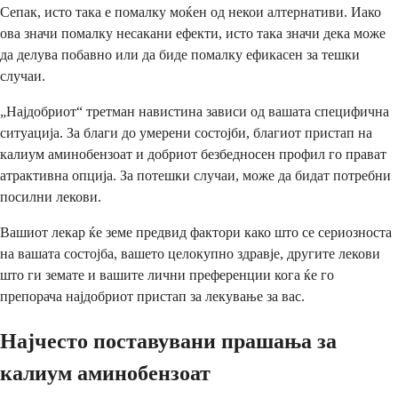
Сепак, исто така е помалку моќен од некои алтернативи. Иако
ова значи помалку несакани ефекти, исто така значи дека може
да делува побавно или да биде помалку ефикасен за тешки
случаи.
„Најдобриот“ третман навистина зависи од вашата специфична
ситуација. За благи до умерени состојби, благиот пристап на
калиум аминобензоат и добриот безбедносен профил го прават
атрактивна опција. За потешки случаи, може да бидат потребни
посилни лекови.
Вашиот лекар ќе земе предвид фактори како што се сериозноста
на вашата состојба, вашето целокупно здравје, другите лекови
што ги земате и вашите лични преференции кога ќе го
препорача најдобриот пристап за лекување за вас.
Најчесто поставувани прашања за
калиум аминобензоат