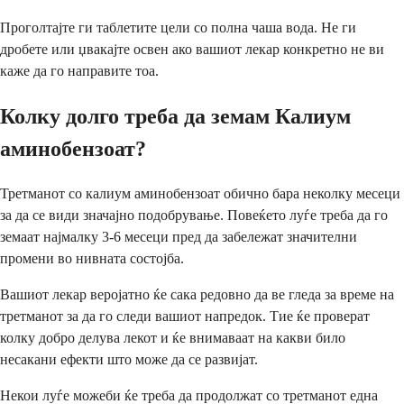
Проголтајте ги таблетите цели со полна чаша вода. Не ги
дробете или џвакајте освен ако вашиот лекар конкретно не ви
каже да го направите тоа.
Колку долго треба да земам Калиум
аминобензоат?
Третманот со калиум аминобензоат обично бара неколку месеци
за да се види значајно подобрување. Повеќето луѓе треба да го
земаат најмалку 3-6 месеци пред да забележат значителни
промени во нивната состојба.
Вашиот лекар веројатно ќе сака редовно да ве гледа за време на
третманот за да го следи вашиот напредок. Тие ќе проверат
колку добро делува лекот и ќе внимаваат на какви било
несакани ефекти што може да се развијат.
Некои луѓе можеби ќе треба да продолжат со третманот една