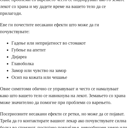
лекот со храна и му дадете време на вашето тело да се
прилагоди.
Еве ги почестите несакани ефекти што може да ги
почувствувате:
Гадење или непријатност во стомакот
Губење на апетит
Дијареа
Главоболка
Замор или чувство на замор
Осип на кожата или чешање
Овие симптоми обично се управуваат и често се намалуваат
како што вашето тело се навикнува на лекот. Земањето со храна
може значително да помогне при проблеми со варењето.
Посериозните несакани ефекти се ретки, но може да се појават.
Треба да го контактирате вашиот лекар ако почувствувате силна
болка во стомакот, постојано повраќање, невообичаен замор или