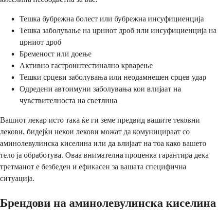
Тешка бубрежна болест или бубрежна инсуфициенција
Тешка заболување на црниот дроб или инсуфициенција на
црниот дроб
Бременост или доење
Активно гастроинтестинално крварење
Тешки срцеви заболувања или неодамнешен срцев удар
Одредени автоимуни заболувања кои влијаат на
чувствителноста на светлина
Вашиот лекар исто така ќе ги земе предвид вашите тековни
лекови, бидејќи некои лекови можат да комуницираат со
аминолевулинска киселина или да влијаат на тоа како вашето
тело ја обработува. Оваа внимателна проценка гарантира дека
третманот е безбеден и ефикасен за вашата специфична
ситуација.
Брендови на аминолевулинска киселина