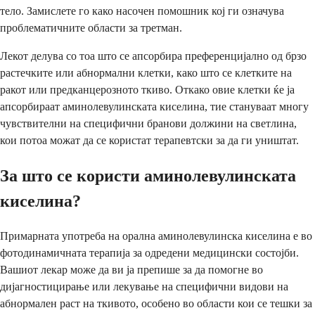
тело. Замислете го како насочен помошник кој ги означува
проблематичните области за третман.
Лекот делува со тоа што се апсорбира преференцијално од брзо
растечките или абнормални клетки, како што се клетките на
ракот или предканцерозното ткиво. Откако овие клетки ќе ја
апсорбираат аминолевулинската киселина, тие стануваат многу
чувствителни на специфични бранови должини на светлина,
кои потоа можат да се користат терапевтски за да ги уништат.
За што се користи аминолевулинската
киселина?
Примарната употреба на орална аминолевулинска киселина е во
фотодинамичната терапија за одредени медицински состојби.
Вашиот лекар може да ви ја препише за да помогне во
дијагностицирање или лекување на специфични видови на
абнормален раст на ткивото, особено во области кои се тешки за