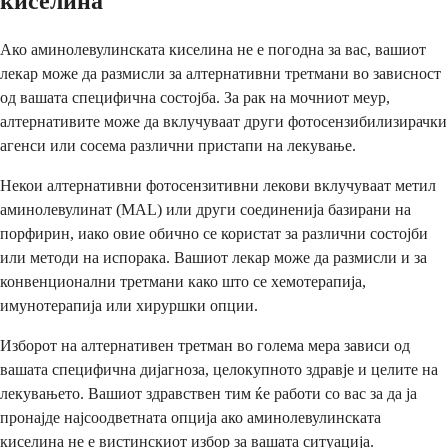
киселина
Ако аминолевулинската киселина не е погодна за вас, вашиот
лекар може да размисли за алтернативни третмани во зависност
од вашата специфична состојба. За рак на мочниот меур,
алтернативите може да вклучуваат други фотосензибилизирачки
агенси или сосема различни пристапи на лекување.
Некои алтернативни фотосензитивни лекови вклучуваат метил
аминолевулинат (MAL) или други соединенија базирани на
порфирин, иако овие обично се користат за различни состојби
или методи на испорака. Вашиот лекар може да размисли и за
конвенционални третмани како што се хемотерапија,
имунотерапија или хируршки опции.
Изборот на алтернативен третман во голема мера зависи од
вашата специфична дијагноза, целокупното здравје и целите на
лекувањето. Вашиот здравствен тим ќе работи со вас за да ја
пронајде најсоодветната опција ако аминолевулинската
киселина не е вистинскиот избор за вашата ситуација.