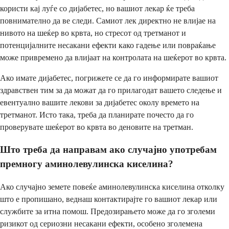
користи кај луѓе со дијабетес, но вашиот лекар ќе треба
повнимателно да ве следи. Самиот лек директно не влијае на
нивото на шеќер во крвта, но стресот од третманот и
потенцијалните несакани ефекти како гадење или повраќање
може привремено да влијаат на контролата на шеќерот во крвта.
Ако имате дијабетес, погрижете се да го информирате вашиот
здравствен тим за да можат да го прилагодат вашето следење и
евентуално вашите лекови за дијабетес околу времето на
третманот. Исто така, треба да планирате почесто да го
проверувате шеќерот во крвта во деновите на третман.
Што треба да направам ако случајно употребам
премногу аминолевулинска киселина?
Ако случајно земете повеќе аминолевулинска киселина отколку
што е пропишано, веднаш контактирајте го вашиот лекар или
службите за итна помош. Предозирањето може да го зголеми
ризикот од сериозни несакани ефекти, особено зголемена