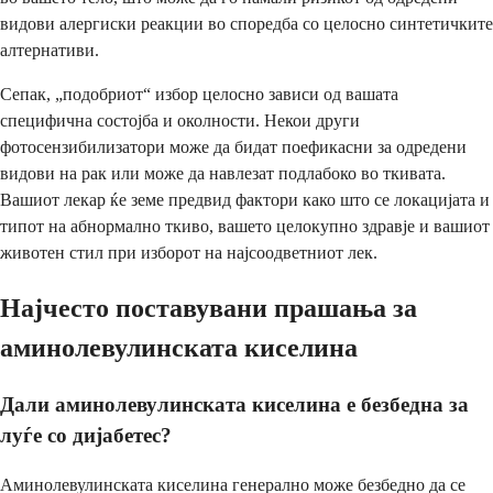
видови алергиски реакции во споредба со целосно синтетичките
алтернативи.
Сепак, „подобриот“ избор целосно зависи од вашата
специфична состојба и околности. Некои други
фотосензибилизатори може да бидат поефикасни за одредени
видови на рак или може да навлезат подлабоко во ткивата.
Вашиот лекар ќе земе предвид фактори како што се локацијата и
типот на абнормално ткиво, вашето целокупно здравје и вашиот
животен стил при изборот на најсоодветниот лек.
Најчесто поставувани прашања за
аминолевулинската киселина
Дали аминолевулинската киселина е безбедна за
луѓе со дијабетес?
Аминолевулинската киселина генерално може безбедно да се