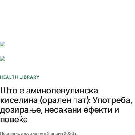
Benchmarks
Stories
FAQ
Sign up / Log in
HEALTH LIBRARY
Што е аминолевулинска
киселина (орален пат): Употреба,
дозирање, несакани ефекти и
повеќе
Последно ажурирање
3 април 2026 г.