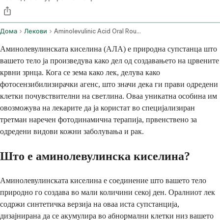
Дома
Лекови
Aminolevulinic Acid Oral Route
Аминолевулинската киселина (АЛА) е природна супстанца што
вашето тело ја произведува како дел од создавањето на црвените
крвни зрнца. Кога се зема како лек, делува како
фотосензибилизирачки агенс, што значи дека ги прави одредени
клетки почувствителни на светлина. Оваа уникатна особина им
овозможува на лекарите да ја користат во специјализиран
третман наречен фотодинамична терапија, првенствено за
одредени видови кожни заболувања и рак.
Што е аминолевулинска киселина?
Аминолевулинската киселина е соединение што вашето тело
природно го создава во мали количини секој ден. Оралниот лек
содржи синтетичка верзија на оваа иста супстанција,
дизајнирана да се акумулира во абнормални клетки низ вашето