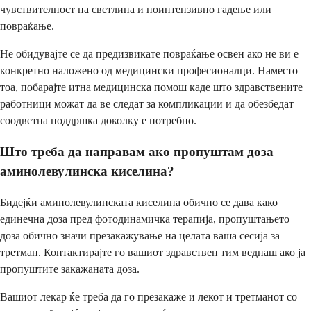
чувствителност на светлина и поинтензивно гадење или
повраќање.
Не обидувајте се да предизвикате повраќање освен ако не ви е
конкретно наложено од медицински професионалци. Наместо
тоа, побарајте итна медицинска помош каде што здравствените
работници можат да ве следат за компликации и да обезбедат
соодветна поддршка доколку е потребно.
Што треба да направам ако пропуштам доза
аминолевулинска киселина?
Бидејќи аминолевулинската киселина обично се дава како
единечна доза пред фотодинамичка терапија, пропуштањето
доза обично значи презакажување на целата ваша сесија за
третман. Контактирајте го вашиот здравствен тим веднаш ако ја
пропуштите закажаната доза.
Вашиот лекар ќе треба да го презакаже и лекот и третманот со