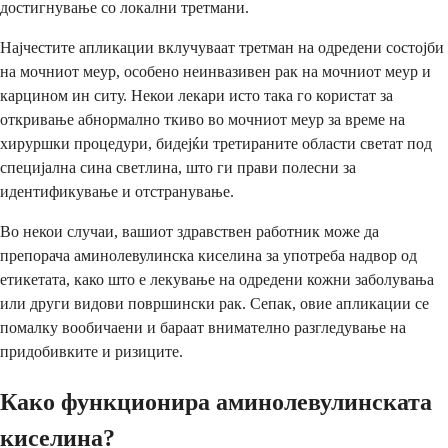
достигнување со локални третмани.
Најчестите апликации вклучуваат третман на одредени состојби
на мочниот меур, особено неинвазивен рак на мочниот меур и
карцином ин ситу. Некои лекари исто така го користат за
откривање абнормално ткиво во мочниот меур за време на
хируршки процедури, бидејќи третираните области светат под
специјална сина светлина, што ги прави полесни за
идентификување и отстранување.
Во некои случаи, вашиот здравствен работник може да
препорача аминолевулинска киселина за употреба надвор од
етикетата, како што е лекување на одредени кожни заболувања
или други видови површински рак. Сепак, овие апликации се
помалку вообичаени и бараат внимателно разгледување на
придобивките и ризиците.
Како функционира аминолевулинската
киселина?