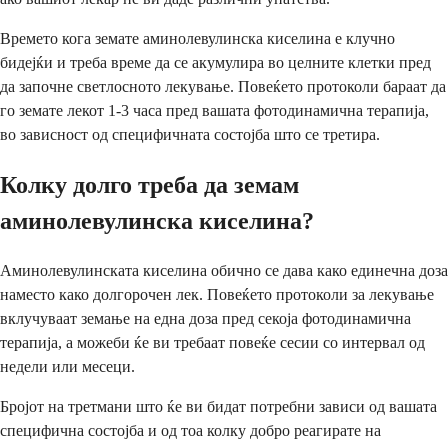
Времето кога земате аминолевулинска киселина е клучно
бидејќи и треба време да се акумулира во целните клетки пред
да започне светлосното лекување. Повеќето протоколи бараат да
го земате лекот 1-3 часа пред вашата фотодинамична терапија,
во зависност од специфичната состојба што се третира.
Колку долго треба да земам
аминолевулинска киселина?
Аминолевулинската киселина обично се дава како единечна доза
наместо како долгорочен лек. Повеќето протоколи за лекување
вклучуваат земање на една доза пред секоја фотодинамична
терапија, а можеби ќе ви требаат повеќе сесии со интервал од
недели или месеци.
Бројот на третмани што ќе ви бидат потребни зависи од вашата
специфична состојба и од тоа колку добро реагирате на