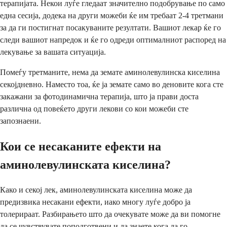
терапијата. Некои луѓе гледаат значително подобрување по само
една сесија, додека на други можеби ќе им требаат 2-4 третмани
за да ги постигнат посакуваните резултати. Вашиот лекар ќе го
следи вашиот напредок и ќе го одреди оптималниот распоред на
лекување за вашата ситуација.
Помеѓу третманите, нема да земате аминолевулинска киселина
секојдневно. Наместо тоа, ќе ја земате само во деновите кога сте
закажани за фотодинамична терапија, што ја прави доста
различна од повеќето други лекови со кои можеби сте
запознаени.
Кои се несаканите ефекти на
аминолевулинската киселина?
Како и секој лек, аминолевулинската киселина може да
предизвика несакани ефекти, иако многу луѓе добро ја
толерираат. Разбирањето што да очекувате може да ви помогне
да се чувствувате поподготвени и да знаете кога да го