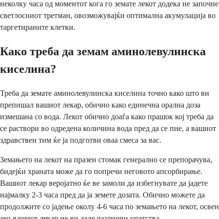
неколку часа од моментот кога го земате лекот додека не започне
светлосниот третман, овозможувајќи оптимална акумулација во
таргетираните клетки.
Како треба да земам аминолевулинска
киселина?
Треба да земате аминолевулинска киселина точно како што ви
препишал вашиот лекар, обично како единечна орална доза
измешана со вода. Лекот обично доаѓа како прашок кој треба да
се раствори во одредена количина вода пред да се пие, а вашиот
здравствен тим ќе ја подготви оваа смеса за вас.
Земањето на лекот на празен стомак генерално се препорачува,
бидејќи храната може да го попречи неговото апсорбирање.
Вашиот лекар веројатно ќе ве замоли да избегнувате да јадете
најмалку 2-3 часа пред да ја земете дозата. Обично можете да
продолжите со јадење околу 4-6 часа по земањето на лекот, освен
ако вашиот лекар не ви даде различни упатства.