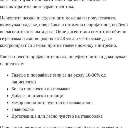
контактирате вашиот здравствен тим.
Најчестите несакани ефекти што може да ги почувствувате
вклучуваат гадење, повраќање и стомачна непријатност, особено
во часовите по вашата доза. Овие дигестивни симптоми обично
се решаваат сами во рок од 24-48 часа и често може да се
контролираат со лекови против гадење доколку е потребно.
Еве ги почесто пријавените несакани ефекти што ги доживуваат
пациентите:
Гадење и повраќање (влијае на околу 10-30% од
пациентите)
Болка или грчеви во стомакот
Дијареа или меки столици
Замор или општо чувство на малаксаност
Главоболка
Вртоглавица или лесно чувство на главоболка
Овие чести несакани ефекти се генерално благи до умерени и