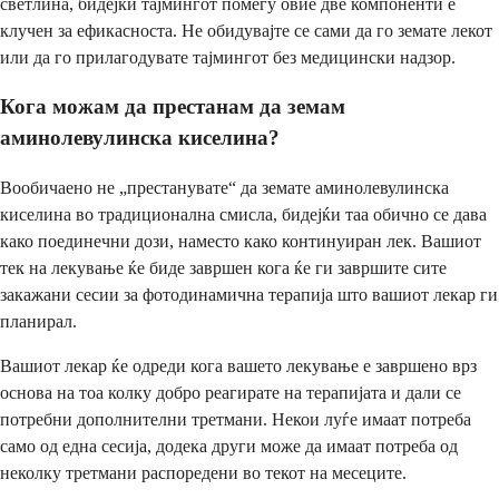
светлина, бидејќи тајмингот помеѓу овие две компоненти е
клучен за ефикасноста. Не обидувајте се сами да го земате лекот
или да го прилагодувате тајмингот без медицински надзор.
Кога можам да престанам да земам
аминолевулинска киселина?
Вообичаено не „престанувате“ да земате аминолевулинска
киселина во традиционална смисла, бидејќи таа обично се дава
како поединечни дози, наместо како континуиран лек. Вашиот
тек на лекување ќе биде завршен кога ќе ги завршите сите
закажани сесии за фотодинамична терапија што вашиот лекар ги
планирал.
Вашиот лекар ќе одреди кога вашето лекување е завршено врз
основа на тоа колку добро реагирате на терапијата и дали се
потребни дополнителни третмани. Некои луѓе имаат потреба
само од една сесија, додека други може да имаат потреба од
неколку третмани распоредени во текот на месеците.