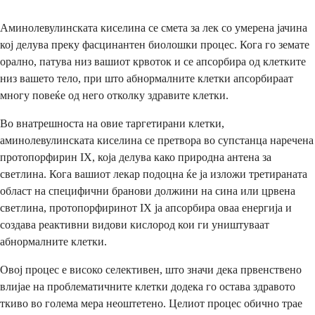
Аминолевулинската киселина се смета за лек со умерена јачина
кој делува преку фасцинантен биолошки процес. Кога го земате
орално, патува низ вашиот крвоток и се апсорбира од клетките
низ вашето тело, при што абнормалните клетки апсорбираат
многу повеќе од него отколку здравите клетки.
Во внатрешноста на овие таргетирани клетки,
аминолевулинската киселина се претвора во супстанца наречена
протопорфирин IX, која делува како природна антена за
светлина. Кога вашиот лекар подоцна ќе ја изложи третираната
област на специфични бранови должини на сина или црвена
светлина, протопорфиринот IX ја апсорбира оваа енергија и
создава реактивни видови кислород кои ги уништуваат
абнормалните клетки.
Овој процес е високо селективен, што значи дека првенствено
влијае на проблематичните клетки додека го остава здравото
ткиво во голема мера неоштетено. Целиот процес обично трае