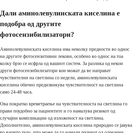
Дали аминолевулинската киселина е
подобра од другите
фотосензибилизатори?
Аминолевулинската киселина има неколку предности во однос
на другите фотосензитивни лекови, особено во однос на тоа
колку брзо се исфрла од вашиот систем. За разлика од некои
други фотосензибилизатори кои можат да ве направат
чувствителни на светлина со недели, аминолевулинската
киселина обично предизвикува чувствителност на светлина
само 24-48 часа.
Ова пократко времетраење на чувствителноста на светлина го
прави поудобно за пациентите и го намалува ризикот од
случајни компликации од изложеност на светлина.
Дополнително, аминолевулинската киселина природно се јавува
во вашето тело, што може да го намали ризикот од одредени