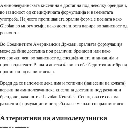
Аминолевулинската киселина е достапна под неколку брендови,
во зависност од специфичната формулација и наменетата
употреба. Најчесто пропишаната орална форма е позната како
Gleolan во многу земји, иако достапноста варира во зависност од
регионот.
Во Соединетите Американски Држави, оралната формулација
може да биде достапна под различни брендови или како
генерички лек, во зависност од специфичната индикација и
производителот. Вашата аптека ќе ви го обезбеди точниот бренд
пропишан од вашиот лекар.
Вреди да се напомене дека има и топични (нанесени на кожата)
верзии на аминолевулинска киселина достапни под различни
брендови, како што е Levulan Kerastick. Сепак, ова се сосема
различни формулации и не треба да се мешаат со оралниот лек.
Алтернативи на аминолевулинска