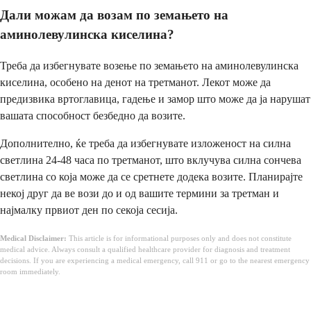
Дали можам да возам по земањето на
аминолевулинска киселина?
Треба да избегнувате возење по земањето на аминолевулинска
киселина, особено на денот на третманот. Лекот може да
предизвика вртоглавица, гадење и замор што може да ја нарушат
вашата способност безбедно да возите.
Дополнително, ќе треба да избегнувате изложеност на силна
светлина 24-48 часа по третманот, што вклучува силна сончева
светлина со која може да се сретнете додека возите. Планирајте
некој друг да ве вози до и од вашите термини за третман и
најмалку првиот ден по секоја сесија.
Medical Disclaimer:
This article is for informational purposes only and does not constitute
medical advice. Always consult a qualified healthcare provider for diagnosis and treatment
decisions. If you are experiencing a medical emergency, call 911 or go to the nearest emergency
room immediately.