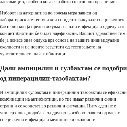
даптомицин, особено кога се работи со отпорни организми.
Изборот на алтернатива во голема мера зависи од
лабораториските тестови кои ги идентификуваат специфичните
бактерии кои ја предизвикуваат вашата инфекција и одредуваат
кои антибиотици ќе бидат најефикасни. Вашиот здравствен тим
ќе ја донесе оваа одлука врз основа на вашите индивидуални
околности и најновите резултати од тестирањето на
чувствителноста на антибиотици.
Дали ампицилин и сулбактам се подобри
од пиперацилин-тазобактам?
И ампицилин-сулбактам и пиперацилин-тазобактам се ефикасни
комбинации на антибиотици, но тие имаат различни силни
страни и се користат во различни ситуации. Ниту еден не е
универзално „подобар“ од другиот - изборот зависи од вашата
специфична инфекција и медицински околности.