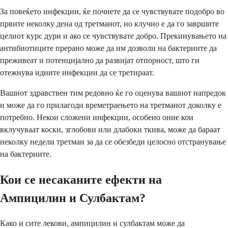
За повеќето инфекции, ќе почнете да се чувствувате подобро во
првите неколку дена од третманот, но клучно е да го завршите
целиот курс дури и ако се чувствувате добро. Прекинувањето на
антибиотиците прерано може да им дозволи на бактериите да
преживеат и потенцијално да развијат отпорност, што ги
отежнува идните инфекции да се третираат.
Вашиот здравствен тим редовно ќе го оценува вашиот напредок
и може да го прилагоди времетраењето на третманот доколку е
потребно. Некои сложени инфекции, особено оние кои
вклучуваат коски, зглобови или длабоки ткива, може да бараат
неколку недели третман за да се обезбеди целосно отстранување
на бактериите.
Кои се несаканите ефекти на
Ампицилин и Сулбактам?
Како и сите лекови, ампицилин и сулбактам може да