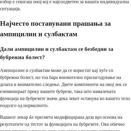
избор е секогаш оној кој е најсоодветен за вашата индивидуална
ситуација.
Најчесто поставувани прашања за
ампицилин и сулбактам
Дали ампицилин и сулбактам се безбедни за
бубрежна болест?
Ампицилин и сулбактам може да се користат кај луѓе со
бубрежна болест, но тоа бара внимателно прилагодување на
дозата и внимателно следење. Двете компоненти на овој лек се
елиминираат преку вашите бубрези, така што намалената
функција на бубрезите значи дека лекот останува во вашето тело
подолго од нормалното.
Вашиот лекар ќе пресмета модифицирана доза врз основа на
резултатите од тестот за функцијата на бубрезите. Ова обично