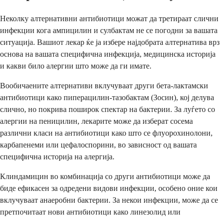
Неколку алтернативни антибиотици можат да третираат слични
инфекции кога ампицилин и сулбактам не се погодни за вашата
ситуација. Вашиот лекар ќе ја избере најдобрата алтернатива врз
основа на вашата специфична инфекција, медицинска историја
и какви било алергии што може да ги имате.
Вообичаените алтернативи вклучуваат други бета-лактамски
антибиотици како пиперацилин-тазобактам (Зосин), кој делува
слично, но покрива поширок спектар на бактерии. За луѓето со
алергии на пеницилин, лекарите може да изберат сосема
различни класи на антибиотици како што се флуорохинолони,
карбапенеми или цефалоспорини, во зависност од вашата
специфична историја на алергија.
Клиндамицин во комбинација со други антибиотици може да
биде ефикасен за одредени видови инфекции, особено оние кои
вклучуваат анаеробни бактерии. За некои инфекции, може да се
претпочитаат нови антибиотици како линезолид или