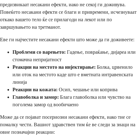
предизвикаат несакани ефекти, иако не секој ги доживува.
Повеќето несакани ефекти се благи и привремени, исчезнуваат
откако вашето тело ќе се прилагоди на лекот или по
завршувањето на третманот.
Еве ги најчестите несакани ефекти што може да ги доживеете:
Проблеми со варењето:
Гадење, повраќање, дијареа или
стомачна непријатност
Реакции на местото на инјектирање:
Болка, црвенило
или оток на местото каде што е вметната интравенската
линија
Реакции на кожата:
Осип, чешање или коприва
Главоболка и замор:
Блага главоболка или чувство на
поголема замор од вообичаено
Може да се појават посериозни несакани ефекти, иако тие се
помалку чести. Вашиот здравствен тим ќе ве следи за знаци на
овие позначајни реакции: