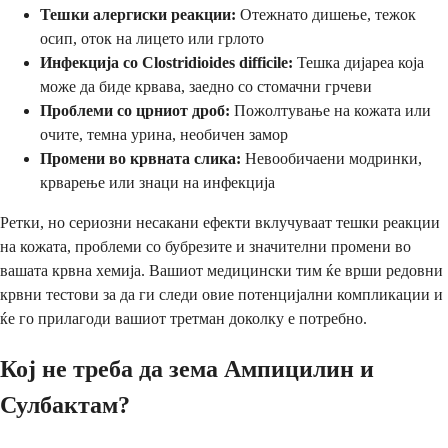
Тешки алергиски реакции:
Отежнато дишење, тежок
осип, оток на лицето или грлото
Инфекција со Clostridioides difficile:
Тешка дијареа која
може да биде крвава, заедно со стомачни грчеви
Проблеми со црниот дроб:
Пожолтување на кожата или
очите, темна урина, необичен замор
Промени во крвната слика:
Невообичаени модринки,
крварење или знаци на инфекција
Ретки, но сериозни несакани ефекти вклучуваат тешки реакции
на кожата, проблеми со бубрезите и значителни промени во
вашата крвна хемија. Вашиот медицински тим ќе врши редовни
крвни тестови за да ги следи овие потенцијални компликации и
ќе го прилагоди вашиот третман доколку е потребно.
Кој не треба да зема Ампицилин и
Сулбактам?