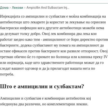
Дома
Лекови
Ampicillin And Sulbactam Injection Route
Инјекцијата со ампицилин и сулбактам е моќна комбинација на
антибиотици што лекарите ја користат за лекување на сериозни
бактериски инфекции кога другите антибиотици можеби нема
да делуваат толку добро. Овој лек комбинира два лека кои
работат заедно како тим - ампицилинот се бори директно против
бактериите, додека сулбактамот му помага на ампицилинот да
остане ефикасен против бактериите кои развиле отпорност. Овој
третман обично ќе го примате во болница или клиника преку IV
или инјекција, каде што здравствените работници можат да го
следат вашиот одговор и да ја прилагодат вашата нега по
потреба.
Што е ампицилин и сулбактам?
Ампицилин и сулбактам е комбиниран антибиотик кој
обединува два различни, но комплементарни лекови.