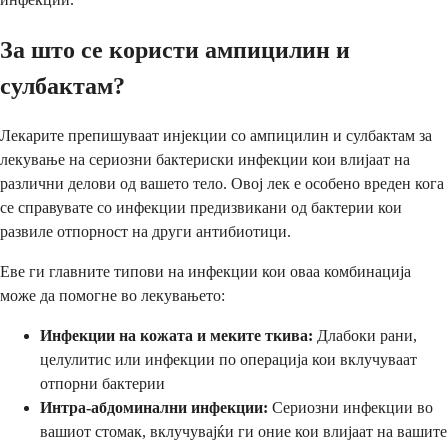
За што се користи ампицилин и
сулбактам?
Лекарите препишуваат инјекции со ампицилин и сулбактам за
лекување на сериозни бактериски инфекции кои влијаат на
различни делови од вашето тело. Овој лек е особено вреден кога
се справувате со инфекции предизвикани од бактерии кои
развиле отпорност на други антибиотици.
Еве ги главните типови на инфекции кои оваа комбинација
може да помогне во лекувањето:
Инфекции на кожата и меките ткива:
Длабоки рани,
целулитис или инфекции по операција кои вклучуваат
отпорни бактерии
Интра-абдоминални инфекции:
Сериозни инфекции во
вашиот стомак, вклучувајќи ги оние кои влијаат на вашите