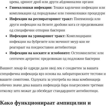
црева, црниот дроб или други абдоминални органи
Гинеколошки инфекции:
Тешки карлични инфекции или
компликации од породување или гинеколошки процедури
Инфекции на респираторниот тракт:
Пневмонија или
други инфекции на белите дробови кога се предизвикани
од специфични отпорни бактерии
Инфекции на уринарниот тракт:
Комплицирани
инфекции на бубрезите или мочниот меур кои не
реагираат на поедноставни антибиотици
Инфекции на коските и зглобовите:
Остеомиелитис или
септичен артритис предизвикан од подложни бактерии
Вашиот лекар ќе одреди дали овој лек е соодветен за вашата
специфична инфекција врз основа на лабораториските тестови и
вашите симптоми. Одлуката за употреба на оваа комбинација
обично значи дека вашата инфекција бара поагресивен третман
отколку што можат да обезбедат стандардните антибиотици.
Како функционираат ампицилин и