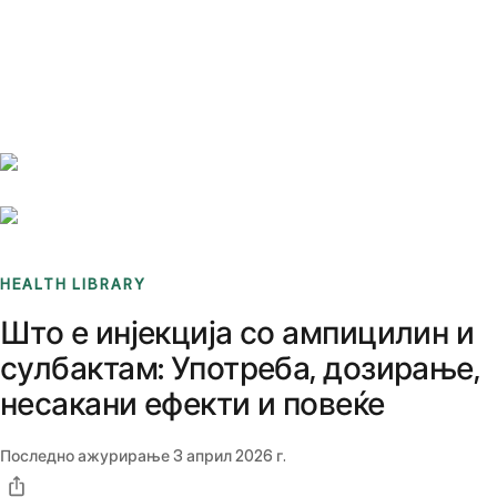
Benchmarks
Stories
FAQ
Sign up / Log in
HEALTH LIBRARY
Што е инјекција со ампицилин и
сулбактам: Употреба, дозирање,
несакани ефекти и повеќе
Последно ажурирање
3 април 2026 г.