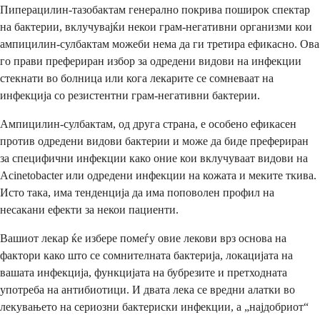
Пиперацилин-тазобактам генерално покрива поширок спектар
на бактерии, вклучувајќи некои грам-негативни организми кои
ампицилин-сулбактам можеби нема да ги третира ефикасно. Ова
го прави префериран избор за одредени видови на инфекции
стекнати во болница или кога лекарите се сомневаат на
инфекција со резистентни грам-негативни бактерии.
Ампицилин-сулбактам, од друга страна, е особено ефикасен
против одредени видови бактерии и може да биде префериран
за специфични инфекции како оние кои вклучуваат видови на
Acinetobacter или одредени инфекции на кожата и меките ткива.
Исто така, има тенденција да има поповолен профил на
несакани ефекти за некои пациенти.
Вашиот лекар ќе избере помеѓу овие лекови врз основа на
фактори како што се сомнителната бактерија, локацијата на
вашата инфекција, функцијата на бубрезите и претходната
употреба на антибиотици. И двата лека се вредни алатки во
лекувањето на сериозни бактериски инфекции, а „најдобриот“