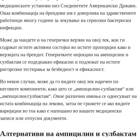
медицинските установи низ Соединетите Американски Држави.
Оваа комбинација на брендови им е доверлива на здравствените
работници многу години за лекување на сериозни бактериски
инфекции.
Може да наидете и на генерички верзии на овој лек, кои ги
содржат истите активни состојки во истите пропорции како и
верзијата на брендот. Генеричките инјекции на ампицилин и
сулбактам се подеднакво ефикасни и подлежат на истите
ригорозни тестирања за безбедност и ефикасност.
Во некои случаи, може да го видите овој лек наречен по
неговите компоненти, како што се „ампицилин-сулбактам“ или
„ампицилин/сулбактам“. Овие различни имиња се однесуваат на
истата комбинација на лекови, затоа не грижете се ако видите
варијации во тоа како е напишано во вашите медицински
записи или отпусни документи.
Алтернативи на ампицилин и сулбактам