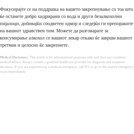
Фокусирајте се на поддршка на вашето закрепнување со тоа што
ќе останете добро хидрирани со вода и други безалкохолни
пијалоци, добивајќи соодветен одмор и следејќи ги препораките
на вашиот здравствен тим. Можете да разговарате за
консумирање алкохол со вашиот лекар откако ќе заврши вашиот
третман и целосно ќе закрепнете.
Medical Disclaimer:
This article is for informational purposes only and does not constitute
medical advice. Always consult a qualified healthcare provider for diagnosis and treatment
decisions. If you are experiencing a medical emergency, call 911 or go to the nearest emergency
room immediately.