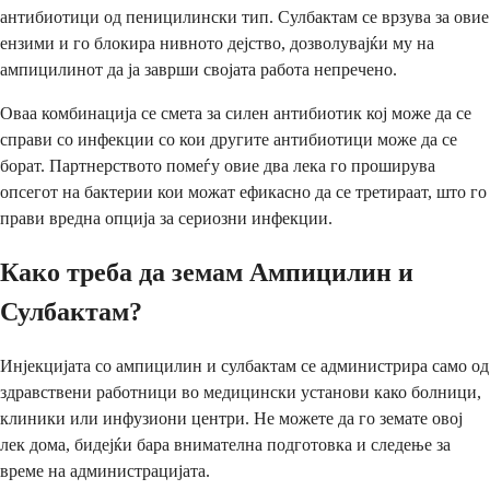
антибиотици од пеницилински тип. Сулбактам се врзува за овие
ензими и го блокира нивното дејство, дозволувајќи му на
ампицилинот да ја заврши својата работа непречено.
Оваа комбинација се смета за силен антибиотик кој може да се
справи со инфекции со кои другите антибиотици може да се
борат. Партнерството помеѓу овие два лека го проширува
опсегот на бактерии кои можат ефикасно да се третираат, што го
прави вредна опција за сериозни инфекции.
Како треба да земам Ампицилин и
Сулбактам?
Инјекцијата со ампицилин и сулбактам се администрира само од
здравствени работници во медицински установи како болници,
клиники или инфузиони центри. Не можете да го земате овој
лек дома, бидејќи бара внимателна подготовка и следење за
време на администрацијата.