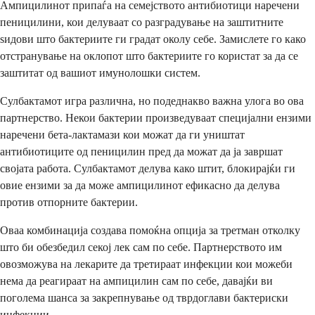
Ампицилинот припаѓа на семејството антибиотици наречени
пеницилини, кои делуваат со разградување на заштитните
ѕидови што бактериите ги градат околу себе. Замислете го како
отстранување на оклопот што бактериите го користат за да се
заштитат од вашиот имунолошки систем.
Сулбактамот игра различна, но подеднакво важна улога во ова
партнерство. Некои бактерии произведуваат специјални ензими
наречени бета-лактамази кои можат да ги уништат
антибиотиците од пеницилин пред да можат да ја завршат
својата работа. Сулбактамот делува како штит, блокирајќи ги
овие ензими за да може ампицилинот ефикасно да делува
против отпорните бактерии.
Оваа комбинација создава помоќна опција за третман отколку
што би обезбедил секој лек сам по себе. Партнерството им
овозможува на лекарите да третираат инфекции кои можеби
нема да реагираат на ампицилин сам по себе, давајќи ви
поголема шанса за закрепнување од тврдоглави бактериски
инфекции.