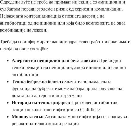
Одредени луѓе не треба да примаат инјекција со ампицилин и
сулбактам поради зголемен ризик од сериозни компликации.
Најважната контраиндикација е позната алергија на
антибиотици од пеницилин или која било компонента на оваа
комбинација на лекови.
Треба да го информирате вашиот здравствен работник ако имате
некоја од овие состојби:
Алергии на пеницилин или бета-лактам:
Претходни
тешки реакции на пеницилин, амоксицилин или слични
антибиотици
Тешка бубрежна болест:
Значително намалената
функција на бубрезите може да бара прилагодување на
дозата или алтернативни третмани
Историја на тешка дијареа:
Претходен антибиотик-
асоциран колит или инфекции со C. difficile
Мононуклеоза:
Активната моно инфекција го зголемува
ризикот од тешки кожни реакции