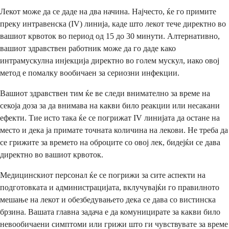
Лекот може да се даде на два начина. Најчесто, ќе го примите
преку интравенска (IV) линија, каде што лекот тече директно во
вашиот крвоток во период од 15 до 30 минути. Алтернативно,
вашиот здравствен работник може да го даде како
интрамускулна инјекција директно во голем мускул, иако овој
метод е помалку вообичаен за сериозни инфекции.
Вашиот здравствен тим ќе ве следи внимателно за време на
секоја доза за да внимава на какви било реакции или несакани
ефекти. Тие исто така ќе се погрижат IV линијата да остане на
место и дека ја примате точната количина на лекови. Не треба да
се грижите за времето на оброците со овој лек, бидејќи се дава
директно во вашиот крвоток.
Медицинскиот персонал ќе се погрижи за сите аспекти на
подготовката и администрацијата, вклучувајќи го правилното
мешање на лекот и обезбедувањето дека се дава со вистинска
брзина. Вашата главна задача е да комуницирате за какви било
невообичаени симптоми или грижи што ги чувствувате за време