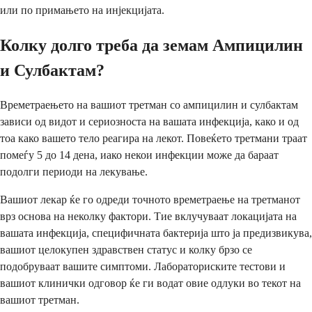
или по примањето на инјекцијата.
Колку долго треба да земам Ампицилин
и Сулбактам?
Времетраењето на вашиот третман со ампицилин и сулбактам
зависи од видот и сериозноста на вашата инфекција, како и од
тоа како вашето тело реагира на лекот. Повеќето третмани траат
помеѓу 5 до 14 дена, иако некои инфекции може да бараат
подолги периоди на лекување.
Вашиот лекар ќе го одреди точното времетраење на третманот
врз основа на неколку фактори. Тие вклучуваат локацијата на
вашата инфекција, специфичната бактерија што ја предизвикува,
вашиот целокупен здравствен статус и колку брзо се
подобруваат вашите симптоми. Лабораториските тестови и
вашиот клинички одговор ќе ги водат овие одлуки во текот на
вашиот третман.