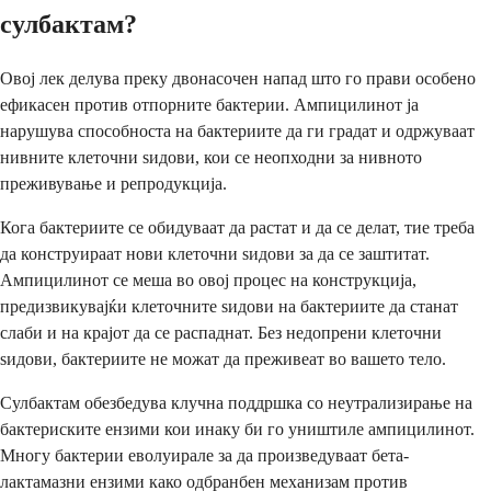
сулбактам?
Овој лек делува преку двонасочен напад што го прави особено
ефикасен против отпорните бактерии. Ампицилинот ја
нарушува способноста на бактериите да ги градат и одржуваат
нивните клеточни ѕидови, кои се неопходни за нивното
преживување и репродукција.
Кога бактериите се обидуваат да растат и да се делат, тие треба
да конструираат нови клеточни ѕидови за да се заштитат.
Ампицилинот се меша во овој процес на конструкција,
предизвикувајќи клеточните ѕидови на бактериите да станат
слаби и на крајот да се распаднат. Без недопрени клеточни
ѕидови, бактериите не можат да преживеат во вашето тело.
Сулбактам обезбедува клучна поддршка со неутрализирање на
бактериските ензими кои инаку би го уништиле ампицилинот.
Многу бактерии еволуирале за да произведуваат бета-
лактамазни ензими како одбранбен механизам против