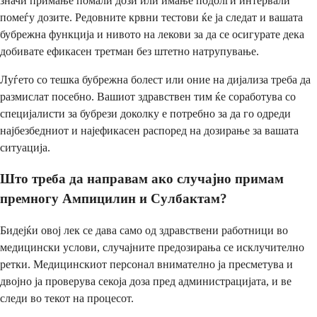
значи примање помали дози или имање подолги интервали
помеѓу дозите. Редовните крвни тестови ќе ја следат и вашата
бубрежна функција и нивото на лекови за да се осигурате дека
добивате ефикасен третман без штетно натрупување.
Луѓето со тешка бубрежна болест или оние на дијализа треба да
размислат посебно. Вашиот здравствен тим ќе соработува со
специјалисти за бубрези доколку е потребно за да го одреди
најбезбедниот и најефикасен распоред на дозирање за вашата
ситуација.
Што треба да направам ако случајно примам
премногу Ампицилин и Сулбактам?
Бидејќи овој лек се дава само од здравствени работници во
медицински услови, случајните предозирања се исклучително
ретки. Медицинскиот персонал внимателно ја пресметува и
двојно ја проверува секоја доза пред администрацијата, и ве
следи во текот на процесот.