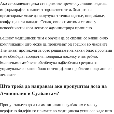
Ако се сомневате дека сте примиле премногу лекови, веднаш
информирајте го вашиот здравствен тим. Знаците на
предозирање може да вклучуваат тешка гадење, повраќање,
конфузија или напади. Сепак, овие симптоми се многу
невообичаени кога лекот се администрира правилно.
Вашиот медицински тим е обучен да се справи со какви било
компликации што може да произлезат од грешки во лековите.
Тие имаат протоколи за брзо решавање на какви било проблеми
и ќе обезбедат соодветна поддршка доколку е потребно.
Болничкиот амбиент обезбедува најбезбедна средина за
управување со какви било потенцијални проблеми поврзани со
лековите.
Што треба да направам ако пропуштам доза на
Ампицилин и Сулбактам?
Пропуштањето доза на ампицилин и сулбактам е малку
веројатно бидејќи го примате во медицинска установа каде што