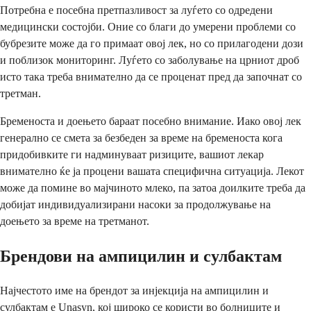
Потребна е посебна претпазливост за луѓето со одредени
медицински состојби. Оние со благи до умерени проблеми со
бубрезите може да го примаат овој лек, но со прилагодени дози
и поблизок мониторинг. Луѓето со заболување на црниот дроб
исто така треба внимателно да се проценат пред да започнат со
третман.
Бременоста и доењето бараат посебно внимание. Иако овој лек
генерално се смета за безбеден за време на бременоста кога
придобивките ги надминуваат ризиците, вашиот лекар
внимателно ќе ја процени вашата специфична ситуација. Лекот
може да помине во мајчиното млеко, па затоа доилките треба да
добијат индивидуализирани насоки за продолжување на
доењето за време на третманот.
Брендови на ампицилин и сулбактам
Најчестото име на брендот за инјекција на ампицилин и
сулбактам е Unasyn, кој широко се користи во болниците и