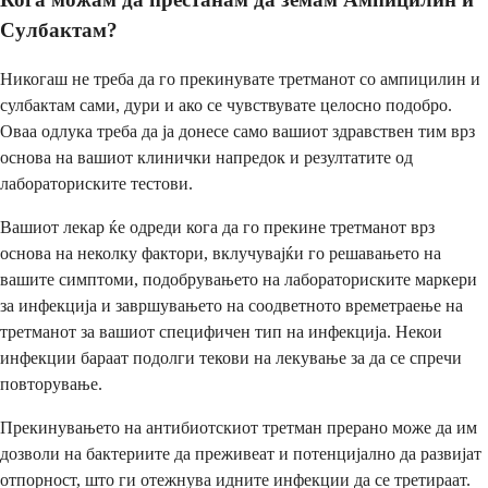
Сулбактам?
Никогаш не треба да го прекинувате третманот со ампицилин и
сулбактам сами, дури и ако се чувствувате целосно подобро.
Оваа одлука треба да ја донесе само вашиот здравствен тим врз
основа на вашиот клинички напредок и резултатите од
лабораториските тестови.
Вашиот лекар ќе одреди кога да го прекине третманот врз
основа на неколку фактори, вклучувајќи го решавањето на
вашите симптоми, подобрувањето на лабораториските маркери
за инфекција и завршувањето на соодветното времетраење на
третманот за вашиот специфичен тип на инфекција. Некои
инфекции бараат подолги текови на лекување за да се спречи
повторување.
Прекинувањето на антибиотскиот третман прерано може да им
дозволи на бактериите да преживеат и потенцијално да развијат
отпорност, што ги отежнува идните инфекции да се третираат.