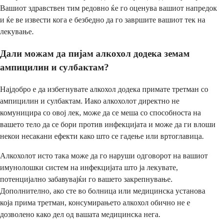
Вашиот здравствен тим редовно ќе го оценува вашиот напредок
и ќе ве извести кога е безбедно да го завршите вашиот тек на
лекување.
Дали можам да пијам алкохол додека земам
ампицилин и сулбактам?
Најдобро е да избегнувате алкохол додека примате третман со
ампицилин и сулбактам. Иако алкохолот директно не
комуницира со овој лек, може да се меша со способноста на
вашето тело да се бори против инфекцијата и може да ги влоши
некои несакани ефекти како што се гадење или вртоглавица.
Алкохолот исто така може да го наруши одговорот на вашиот
имунолошки систем на инфекцијата што ја лекувате,
потенцијално забавувајќи го вашето закрепнување.
Дополнително, ако сте во болница или медицинска установа
која прима третман, консумирањето алкохол обично не е
дозволено како дел од вашата медицинска нега.