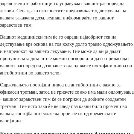
здравствените работници го управуваат вашиот распоред на
лекови. Сепак, ако околностите предизвикаат одложување на
вашата закажана доза, веднаш информирајте го вашиот
здравствен тим.
Вашиот медицински тим ќе го одреди најдобриот тек на
дејствување врз основа на тоа колку долго траело одложувањето
и напредокот на вашето лекување. Тие може да ви ја дадат
пропуштената доза што е можно поскоро или да го прилагодат
вашиот распоред на дозирање за да одржите постојани нивоа на
антибиотици во вашето тело.
Одржувањето постојани нивоа на антибиотици е важно за
ефикасен третман, затоа не грижете се ако има мали одложувања
- вашиот здравствен тим ќе се погрижи да добиете соодветен
третман. Тие исто така ќе ве следат за какви било промени во
вашата состојба што може да произлезат од временските
варијации.
Кога можам да престанам да земам Ампицилин и