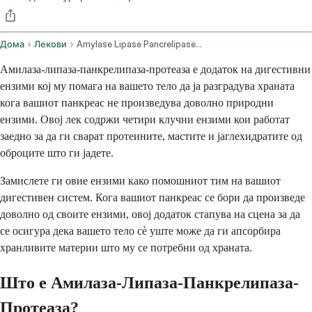
Дома
Лекови
Amylase Lipase Pancrelipase Protease Oral Route
Амилаза-липаза-панкрелипаза-протеаза е додаток на дигестивни
ензими кој му помага на вашето тело да ја разградува храната
кога вашиот панкреас не произведува доволно природни
ензими. Овој лек содржи четири клучни ензими кои работат
заедно за да ги сварат протеините, мастите и јаглехидратите од
оброците што ги јадете.
Замислете ги овие ензими како помошниот тим на вашиот
дигестивен систем. Кога вашиот панкреас се бори да произведе
доволно од своите ензими, овој додаток стапува на сцена за да
се осигура дека вашето тело сè уште може да ги апсорбира
хранливите материи што му се потребни од храната.
Што е Амилаза-Липаза-Панкрелипаза-
Протеаза?