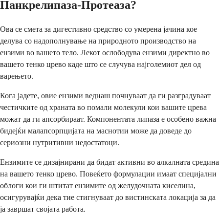
Панкрелипаза-Протеаза?
Ова се смета за дигестивно средство со умерена јачина кое
делува со надополнување на природното производство на
ензими во вашето тело. Лекот ослободува ензими директно во
вашето тенко црево каде што се случува најголемиот дел од
варењето.
Кога јадете, овие ензими веднаш почнуваат да ги разградуваат
честичките од храната во помали молекули кои вашите црева
можат да ги апсорбираат. Компонентата липаза е особено важна
бидејќи малапсорпцијата на маснотии може да доведе до
сериозни нутритивни недостатоци.
Ензимите се дизајнирани да бидат активни во алкалната средина
на вашето тенко црево. Повеќето формулации имаат специјални
облоги кои ги штитат ензимите од желудочната киселина,
осигурувајќи дека тие стигнуваат до вистинската локација за да
ја завршат својата работа.