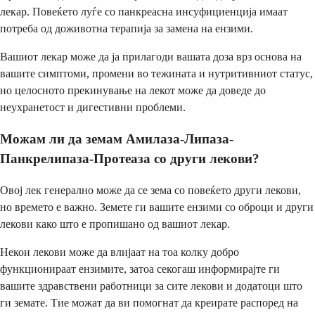
лекар. Повеќето луѓе со панкреасна инсуфициенција имаат
потреба од доживотна терапија за замена на ензими.
Вашиот лекар може да ја прилагоди вашата доза врз основа на
вашите симптоми, промени во тежината и нутритивниот статус,
но целосното прекинување на лекот може да доведе до
неухранетост и дигестивни проблеми.
Можам ли да земам Амилаза-Липаза-
Панкрелипаза-Протеаза со други лекови?
Овој лек генерално може да се зема со повеќето други лекови,
но времето е важно. Земете ги вашите ензими со оброци и други
лекови како што е пропишано од вашиот лекар.
Некои лекови може да влијаат на тоа колку добро
функционираат ензимите, затоа секогаш информирајте ги
вашите здравствени работници за сите лекови и додатоци што
ги земате. Тие можат да ви помогнат да креирате распоред на