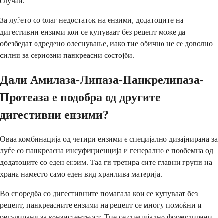
случаи.
За луѓето со благ недостаток на ензими, додатоците на
дигестивни ензими кои се купуваат без рецепт може да
обезбедат одредено олеснување, иако тие обично не се доволно
силни за сериозни панкреасни состојби.
Дали Амилаза-Липаза-Панкрелипаза-
Протеаза е подобра од другите
дигестивни ензими?
Оваа комбинација од четири ензими е специјално дизајнирана за
луѓе со панкреасна инсуфициенција и генерално е пообемна од
додатоците со еден ензим. Таа ги третира сите главни групи на
храна наместо само еден вид хранлива материја.
Во споредба со дигестивните помагала кои се купуваат без
рецепт, панкреасните ензими на рецепт се многу помоќни и
регулирани за конзистентност. Тие се специјално формулирани