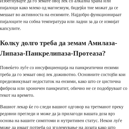
Избегнувајте да го земате овој лек со алкална храна или
пијалоци како млеко од магнезиум, бидејќи тие можат да се
мешаат во активноста на ензимите. Најдобро функционираат
пијалоците на собна температура или ладни за да се измијат
капсулите.
Колку долго треба да земам Амилаза-
Липаза-Панкрелипаза-Протеаза?
Повеќето луѓе со инсуфициенција на панкреатични ензими
треба да го земаат овој лек доживотно. Основните состојби кои
предизвикуваат недостаток на ензими, како што се цистична
фиброза или хроничен панкреатит, обично не се подобруваат со
текот на времето.
Вашиот лекар ќе го следи вашиот одговор на третманот преку
редовни прегледи и може да ја прилагоди вашата доза врз
основа на вашите симптоми и нутритивен статус. Некои луѓе
може да имаат потреба од зголемување на дозата како што