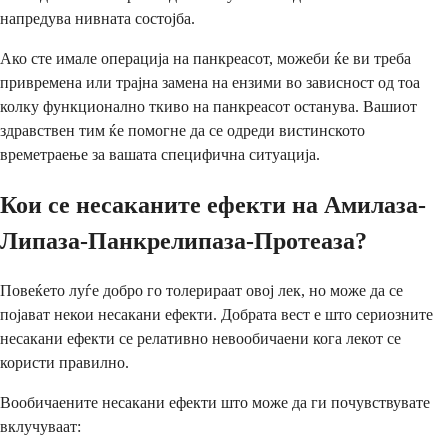
напредува нивната состојба.
Ако сте имале операција на панкреасот, можеби ќе ви треба
привремена или трајна замена на ензими во зависност од тоа
колку функционално ткиво на панкреасот останува. Вашиот
здравствен тим ќе помогне да се одреди вистинското
времетраење за вашата специфична ситуација.
Кои се несаканите ефекти на Амилаза-
Липаза-Панкрелипаза-Протеаза?
Повеќето луѓе добро го толерираат овој лек, но може да се
појават некои несакани ефекти. Добрата вест е што сериозните
несакани ефекти се релативно невообичаени кога лекот се
користи правилно.
Вообичаените несакани ефекти што може да ги почувствувате
вклучуваат: