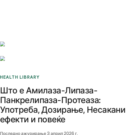
Benchmarks
Stories
FAQ
Sign up / Log in
HEALTH LIBRARY
Што е Амилаза-Липаза-
Панкрелипаза-Протеаза:
Употреба, Дозирање, Несакани
ефекти и повеќе
Последно ажурирање
3 април 2026 г.