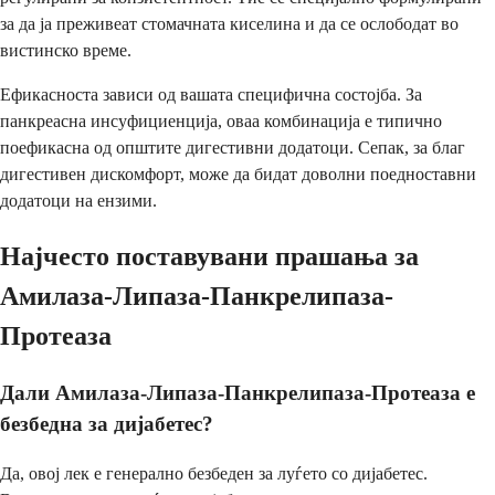
за да ја преживеат стомачната киселина и да се ослободат во
вистинско време.
Ефикасноста зависи од вашата специфична состојба. За
панкреасна инсуфициенција, оваа комбинација е типично
поефикасна од општите дигестивни додатоци. Сепак, за благ
дигестивен дискомфорт, може да бидат доволни поедноставни
додатоци на ензими.
Најчесто поставувани прашања за
Амилаза-Липаза-Панкрелипаза-
Протеаза
Дали Амилаза-Липаза-Панкрелипаза-Протеаза е
безбедна за дијабетес?
Да, овој лек е генерално безбеден за луѓето со дијабетес.