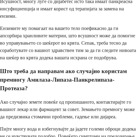
Всушност, многу луѓе со дијабетес исто така имаат панкреасна
инсуфициенција и имаат корист од терапијата за замена на
ензими.
Ензимите му помагаат на вашето тело поефикасно да ги
апсорбира хранливите материи, што всушност може да помогне
во управувањето со шеќерот во крвта. Сепак, треба тесно да
соработувате со вашиот здравствен тим за да ги следите нивоата
на шеќер во крвта додека вашата исхрана се подобрува.
Што треба да направам ако случајно користам
премногу Амилаза-Липаза-Панкрелипаза-
Протеаза?
Ако случајно земете повеќе од пропишаното, контактирајте го
вашиот лекар или фармацевт за совет. Земањето премногу може
да предизвика стомачни проблеми, гадење или дијареа.
Пијте многу вода и избегнувајте да јадете големи оброци додека
не се чувствувате подобро. Повеќето симптоми на предозирање