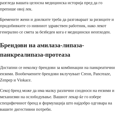
разгледа вашата целосна медицинска историја пред да го
препише овој лек.
Бремените жени и доилките треба да разговараат за ризиците и
придобивките со нивниот здравствен работник, иако лекот
генерално се смета за безбеден кога е медицински неопходен.
Брендови на амилаза-липаза-
панкреалипаза-протеаза
Достапни се неколку брендови за комбинации на панкреатични
ензими. Вообичаените брендови вклучуваат Creon, Pancreaze,
Zenpep и Viokace.
Секој бренд може да има малку различни соодноси на ензими и
механизми на ослободување. Вашиот лекар ќе го избере
специфичниот бренд и формулација што најдобро одговара на
вашите дигестивни потреби.