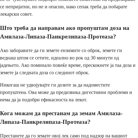
се непријатни, но не и опасни, иако сепак треба да побарате
лекарски совет.
Што треба да направам ако пропуштам доза на
Амилаза-Липаза-Панкрелипаза-Протеаза?
Ако заборавите да ги земете ензимите со оброк, земете ги
веднаш штом се сетите, идеално во рок од 30 минути од
јадењето. Ако поминало повеќе време, прескокнете ја таа доза и
земете ја следната доза со следниот оброк.
Никогаш не удвојувајте ги дозите за да надоместите
пропуштена. Ова може да предизвика дигестивни проблеми и
нема да ја подобри ефикасноста на лекот.
Кога можам да престанам да земам Амилаза-
Липаза-Панкрелипаза-Протеаза?
Престанете да го земате овој лек само под надзор на вашиот