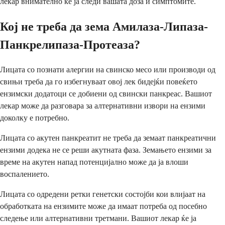
лекар внимателно ќе ја следи вашата доза и симптомите.
Кој не треба да зема Амилаза-Липаза-
Панкрелипаза-Протеаза?
Лицата со познати алергии на свинско месо или производи од
свињи треба да го избегнуваат овој лек бидејќи повеќето
ензимски додатоци се добиени од свински панкреас. Вашиот
лекар може да разговара за алтернативни извори на ензими
доколку е потребно.
Лицата со акутен панкреатит не треба да земаат панкреатични
ензими додека не се реши акутната фаза. Земањето ензими за
време на акутен напад потенцијално може да ја влоши
воспалението.
Лицата со одредени ретки генетски состојби кои влијаат на
обработката на ензимите може да имаат потреба од посебно
следење или алтернативни третмани. Вашиот лекар ќе ја