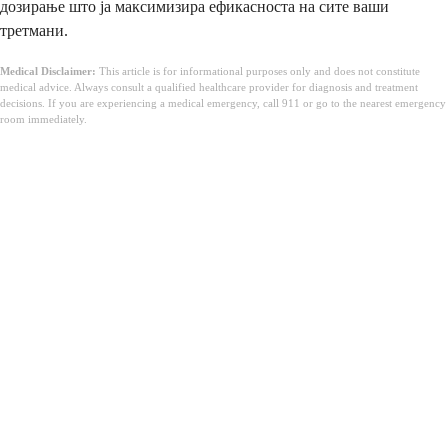
дозирање што ја максимизира ефикасноста на сите ваши
третмани.
Medical Disclaimer:
This article is for informational purposes only and does not constitute
medical advice. Always consult a qualified healthcare provider for diagnosis and treatment
decisions. If you are experiencing a medical emergency, call 911 or go to the nearest emergency
room immediately.