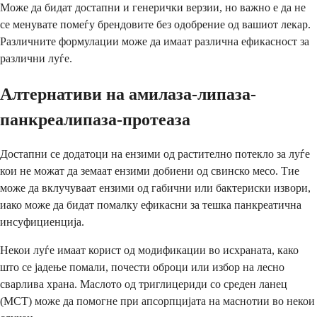
Може да бидат достапни и генерички верзии, но важно е да не
се менувате помеѓу брендовите без одобрение од вашиот лекар.
Различните формулации може да имаат различна ефикасност за
различни луѓе.
Алтернативи на амилаза-липаза-
панкреалипаза-протеаза
Достапни се додатоци на ензими од растително потекло за луѓе
кои не можат да земаат ензими добиени од свинско месо. Тие
може да вклучуваат ензими од габични или бактериски извори,
иако може да бидат помалку ефикасни за тешка панкреатична
инсуфициенција.
Некои луѓе имаат корист од модификации во исхраната, како
што се јадење помали, почести оброци или избор на лесно
сварлива храна. Маслото од триглицериди со среден ланец
(MCT) може да помогне при апсорпцијата на маснотии во некои