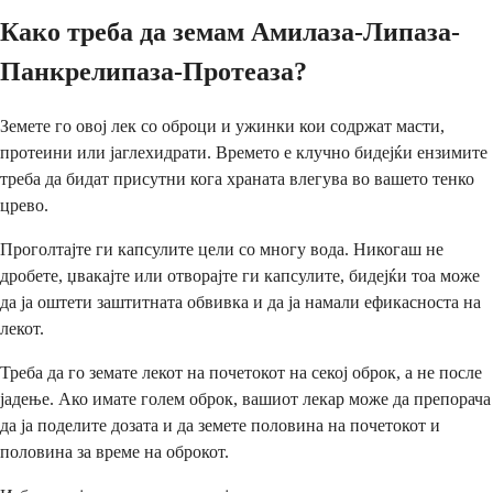
Како треба да земам Амилаза-Липаза-
Панкрелипаза-Протеаза?
Земете го овој лек со оброци и ужинки кои содржат масти,
протеини или јаглехидрати. Времето е клучно бидејќи ензимите
треба да бидат присутни кога храната влегува во вашето тенко
црево.
Проголтајте ги капсулите цели со многу вода. Никогаш не
дробете, џвакајте или отворајте ги капсулите, бидејќи тоа може
да ја оштети заштитната обвивка и да ја намали ефикасноста на
лекот.
Треба да го земате лекот на почетокот на секој оброк, а не после
јадење. Ако имате голем оброк, вашиот лекар може да препорача
да ја поделите дозата и да земете половина на почетокот и
половина за време на оброкот.