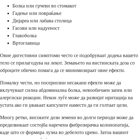
Болка или грчеви во стомакот
Гадење или повраќање
Дијареа или лабава столица
Гасови или надуеност
Главоболка
Вртоглавица
Овие дигестивни симптоми често се подобруваат додека вашето
тело се прилагодува на лекот. Земањето на вистинската доза со
оброците обично помага да се минимизираат овие ефекти.
Помалку чести, но посериозни несакани ефекти може да
вклучуваат силна абдоминална болка, невообичаен запек или
алергиски реакции. Некои луѓе може да развијат иритација на
устата ако ги џвакаат капсулите наместо да ги голтаат цели.
Многу ретко, високите дози земени во долги периоди може да
предизвикаат состојба наречена фиброзирачка колонопатија,
каде што се формира лузна во дебелото црево. Затоа вашиот