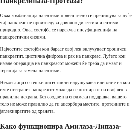
Панкрелипаза-Протеаза?
Оваа комбинација на ензими првенствено се препишува за луѓе
чиј панкреас не произведува доволно дигестивни ензими
природно. Оваа состојба се нарекува инсуфициенција на
панкреатични ензими.
Најчестите состојби кои бараат овој лек вклучуваат хроничен
панкреатит, цистична фиброза и рак на панкреас. Луѓето кои
имале операција на панкреасот можеби ќе треба да имаат и
терапија за замена на ензими.
Некои лица со тешки дигестивни нарушувања или оние на кои
им е отстранет панкреасот може да се потпираат на овој лек за
правилна исхрана. Без соодветна ензимска поддршка, вашето
тело не може правилно да ги апсорбира мастите, протеините и
јаглехидратите од храната.
Како функционира Амилаза-Липаза-