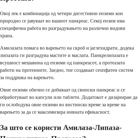
Овој лек е комбинација од четири дигестивни ензими кои
природно се јавуваат во вашиот панкреас. Секој ензим има
специфична работа во разградувањето на различни видови
храна.
Амилазата помага во варењето на скроб и јаглехидрати, додека
липазата ги разградува мастите и маслата. Панкрелипазата е
всушност мешавина од ензими од панкреасот, а протеазата
работи на протеините. Заедно, тие создаваат сеопфатен систем
за поддршка на варењето.
Овие ензими обично се добиваат од свински панкреас и се
обработуваат во капсули или таблети. Додатокот е дизајниран да
ги ослободува овие ензими во вистинско време за време на
варењето за да се максимизира нивната ефикасност.
За што се користи Амилаза-Липаза-