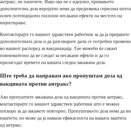
антракс, не паничете. Иако ова не е идеално, примањето
дополнителна доза веројатно нема да предизвика сериозна штета
освен потенцијално посилни несакани ефекти на местото на
инјектирање.
Контактирајте го вашиот здравствен работник за да ја пријавите
дополнителната доза и да разговарате дали се потребни промени
во вашиот распоред за вакцинација. Тие можеби ќе сакаат
повнимателно да ве следат за несакани ефекти и да го
прилагодат времето на вашата следна закажана доза.
Што треба да направам ако пропуштам доза од
вакцината против антракс?
Ако пропуштите закажана доза од вакцината против антракс,
контактирајте го вашиот здравствен работник што е можно
поскоро за да закажете повторно. Пропуштањето доза нема да ви
наштети, но може да ја намали ефикасноста на вашата заштита
од антракс.