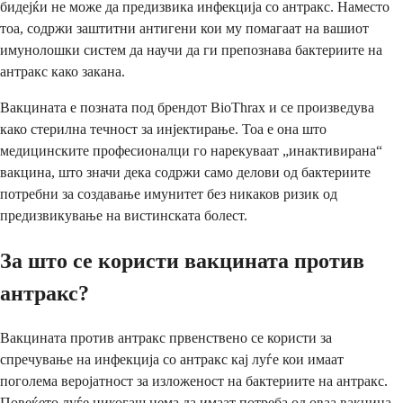
бидејќи не може да предизвика инфекција со антракс. Наместо
тоа, содржи заштитни антигени кои му помагаат на вашиот
имунолошки систем да научи да ги препознава бактериите на
антракс како закана.
Вакцината е позната под брендот BioThrax и се произведува
како стерилна течност за инјектирање. Тоа е она што
медицинските професионалци го нарекуваат „инактивирана“
вакцина, што значи дека содржи само делови од бактериите
потребни за создавање имунитет без никаков ризик од
предизвикување на вистинската болест.
За што се користи вакцината против
антракс?
Вакцината против антракс првенствено се користи за
спречување на инфекција со антракс кај луѓе кои имаат
поголема веројатност за изложеност на бактериите на антракс.
Повеќето луѓе никогаш нема да имаат потреба од оваа вакцина