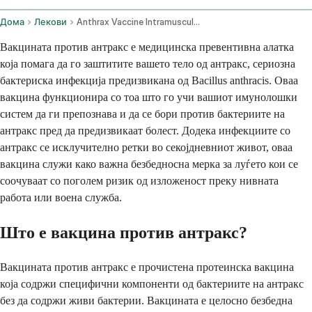
Дома
Лекови
Anthrax Vaccine Intramuscular Route Subcutaneous Route
Вакцината против антракс е медицинска превентивна алатка
која помага да го заштитите вашето тело од антракс, сериозна
бактериска инфекција предизвикана од Bacillus anthracis. Оваа
вакцина функционира со тоа што го учи вашиот имунолошки
систем да ги препознава и да се бори против бактериите на
антракс пред да предизвикаат болест. Додека инфекциите со
антракс се исклучително ретки во секојдневниот живот, оваа
вакцина служи како важна безбедносна мерка за луѓето кои се
соочуваат со поголем ризик од изложеност преку нивната
работа или воена служба.
Што е вакцина против антракс?
Вакцината против антракс е прочистена протеинска вакцина
која содржи специфични компоненти од бактериите на антракс
без да содржи живи бактерии. Вакцината е целосно безбедна