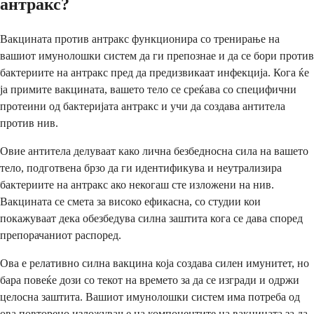
антракс?
Вакцината против антракс функционира со тренирање на
вашиот имунолошки систем да ги препознае и да се бори против
бактериите на антракс пред да предизвикаат инфекција. Кога ќе
ја примите вакцината, вашето тело се среќава со специфични
протеини од бактеријата антракс и учи да создава антитела
против нив.
Овие антитела делуваат како лична безбедносна сила на вашето
тело, подготвена брзо да ги идентификува и неутрализира
бактериите на антракс ако некогаш сте изложени на нив.
Вакцината се смета за високо ефикасна, со студии кои
покажуваат дека обезбедува силна заштита кога се дава според
препорачаниот распоред.
Ова е релативно силна вакцина која создава силен имунитет, но
бара повеќе дози со текот на времето за да се изгради и одржи
целосна заштита. Вашиот имунолошки систем има потреба од
ова повторено изложување на компонентите на вакцината за да