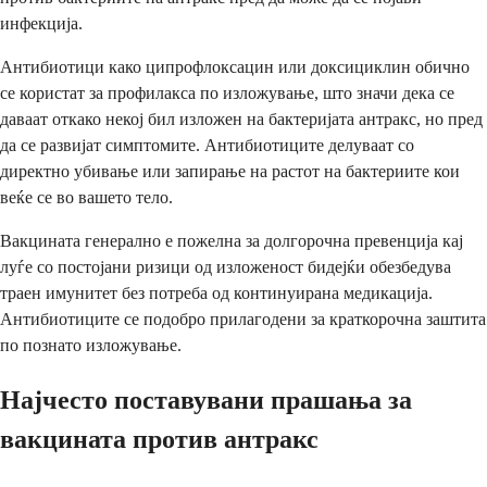
инфекција.
Антибиотици како ципрофлоксацин или доксициклин обично
се користат за профилакса по изложување, што значи дека се
даваат откако некој бил изложен на бактеријата антракс, но пред
да се развијат симптомите. Антибиотиците делуваат со
директно убивање или запирање на растот на бактериите кои
веќе се во вашето тело.
Вакцината генерално е пожелна за долгорочна превенција кај
луѓе со постојани ризици од изложеност бидејќи обезбедува
траен имунитет без потреба од континуирана медикација.
Антибиотиците се подобро прилагодени за краткорочна заштита
по познато изложување.
Најчесто поставувани прашања за
вакцината против антракс