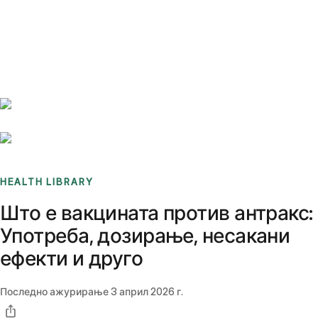
Benchmarks
Stories
FAQ
Sign up / Log in
HEALTH LIBRARY
Што е вакцината против антракс:
Употреба, дозирање, несакани
ефекти и друго
Последно ажурирање
3 април 2026 г.