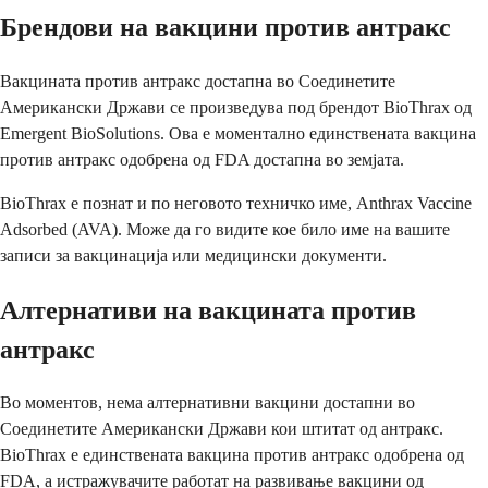
Брендови на вакцини против антракс
Вакцината против антракс достапна во Соединетите
Американски Држави се произведува под брендот BioThrax од
Emergent BioSolutions. Ова е моментално единствената вакцина
против антракс одобрена од FDA достапна во земјата.
BioThrax е познат и по неговото техничко име, Anthrax Vaccine
Adsorbed (AVA). Може да го видите кое било име на вашите
записи за вакцинација или медицински документи.
Алтернативи на вакцината против
антракс
Во моментов, нема алтернативни вакцини достапни во
Соединетите Американски Држави кои штитат од антракс.
BioThrax е единствената вакцина против антракс одобрена од
FDA, а истражувачите работат на развивање вакцини од