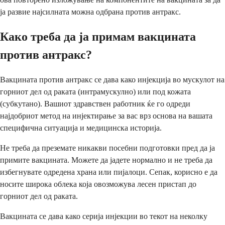
ја развие најсилната можна одбрана против антракс.
Како треба да ја примам вакцината
против антракс?
Вакцината против антракс се дава како инјекција во мускулот на
горниот дел од раката (интрамускулно) или под кожата
(субкутано). Вашиот здравствен работник ќе го одреди
најдобриот метод на инјектирање за вас врз основа на вашата
специфична ситуација и медицинска историја.
Не треба да преземате никакви посебни подготовки пред да ја
примите вакцината. Можете да јадете нормално и не треба да
избегнувате одредена храна или пијалоци. Сепак, корисно е да
носите широка облека која овозможува лесен пристап до
горниот дел од раката.
Вакцината се дава како серија инјекции во текот на неколку