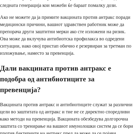
следната генерација кои можеби ќе бараат помалку дози.
Ако не можете да ја примите вакцината против антракс поради
медицински причини, вашиот здравствен работник може да
препорача други заштитни мерки ако сте изложени на ризик.
Ова може да вклучува антибиотска профилакса во одредени
ситуации, иако овој пристап обично е резервиран за третман по
изложување, наместо за превенција.
Дали вакцината против антракс е
подобра од антибиотиците за
превенција?
Вакцината против антракс и антибиотиците служат за различни
цели во заштитата од антракс и тие не се директно споредливи
како методи на превенција. Вакцината обезбедува долгорочна
заштита со тренирање на вашиот имунолошки систем да се бори
против бактериите на антракс пред да може да се појави