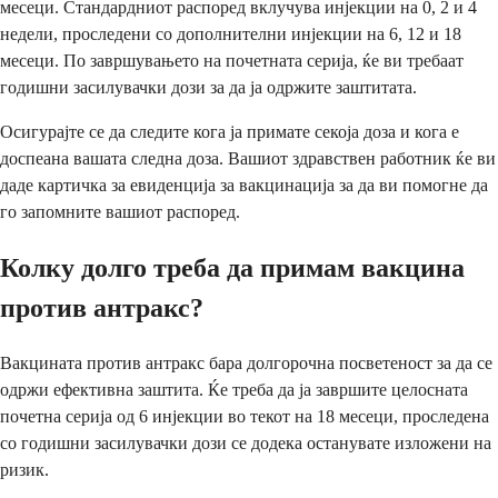
месеци. Стандардниот распоред вклучува инјекции на 0, 2 и 4
недели, проследени со дополнителни инјекции на 6, 12 и 18
месеци. По завршувањето на почетната серија, ќе ви требаат
годишни засилувачки дози за да ја одржите заштитата.
Осигурајте се да следите кога ја примате секоја доза и кога е
доспеана вашата следна доза. Вашиот здравствен работник ќе ви
даде картичка за евиденција за вакцинација за да ви помогне да
го запомните вашиот распоред.
Колку долго треба да примам вакцина
против антракс?
Вакцината против антракс бара долгорочна посветеност за да се
одржи ефективна заштита. Ќе треба да ја завршите целосната
почетна серија од 6 инјекции во текот на 18 месеци, проследена
со годишни засилувачки дози се додека останувате изложени на
ризик.