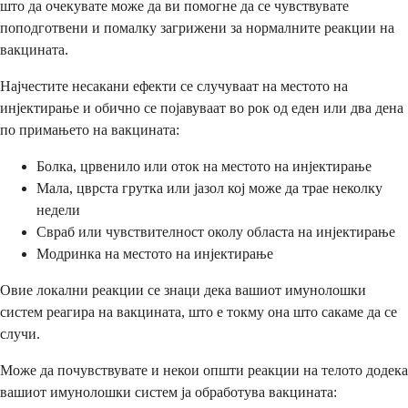
што да очекувате може да ви помогне да се чувствувате
поподготвени и помалку загрижени за нормалните реакции на
вакцината.
Најчестите несакани ефекти се случуваат на местото на
инјектирање и обично се појавуваат во рок од еден или два дена
по примањето на вакцината:
Болка, црвенило или оток на местото на инјектирање
Мала, цврста грутка или јазол кој може да трае неколку
недели
Свраб или чувствителност околу областа на инјектирање
Модринка на местото на инјектирање
Овие локални реакции се знаци дека вашиот имунолошки
систем реагира на вакцината, што е токму она што сакаме да се
случи.
Може да почувствувате и некои општи реакции на телото додека
вашиот имунолошки систем ја обработува вакцината: