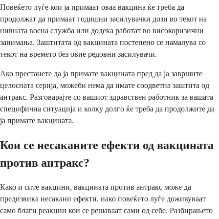
Повеќето луѓе кои ја примаат оваа вакцина ќе треба да
продолжат да примаат годишни засилувачки дози во текот на
нивната воена служба или додека работат во високоризични
занимања. Заштитата од вакцината постепено се намалува со
текот на времето без овие редовни засилувачи.
Ако престанете да ја примате вакцината пред да ја завршите
целосната серија, можеби нема да имате соодветна заштита од
антракс. Разговарајте со вашиот здравствен работник за вашата
специфична ситуација и колку долго ќе треба да продолжите да
ја примате вакцината.
Кои се несаканите ефекти од вакцината
против антракс?
Како и сите вакцини, вакцината против антракс може да
предизвика несакани ефекти, иако повеќето луѓе доживуваат
само благи реакции кои се решаваат сами од себе. Разбирањето