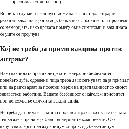
црвенило, топлина, гној)
Во ретки случаи, некои луѓе може да развијат долготрајни
реакции како постојан замор, болки во зглобовите или проблеми
со меморијата, иако врската помеѓу овие симптоми и вакцината
сè уште се проучува.
Кој не треба да прими вакцина против
антракс?
Иако вакцината против антракс е генерално безбедна за
повеќето луѓе, одредени лица треба да избегнуваат да ја примаат
или да разговараат за посебни мерки на претпазливост со својот
здравствен работник. Вашата безбедност е најголем приоритет
при донесување одлуки за вакцинација.
Не треба да примате вакцина против антракс ако имате позната
тешка алергија на која било од нејзините компоненти. Ова
вклучува алергии на алуминиум хидроксид, бензетониум