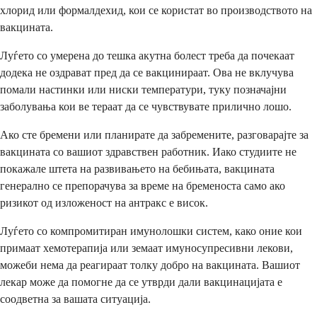
хлорид или формалдехид, кои се користат во производството на
вакцината.
Луѓето со умерена до тешка акутна болест треба да почекаат
додека не оздрават пред да се вакцинираат. Ова не вклучува
помали настинки или ниски температури, туку позначајни
заболувања кои ве тераат да се чувствувате прилично лошо.
Ако сте бремени или планирате да забремените, разговарајте за
вакцината со вашиот здравствен работник. Иако студиите не
покажале штета на развивањето на бебињата, вакцината
генерално се препорачува за време на бременоста само ако
ризикот од изложеност на антракс е висок.
Луѓето со компромитиран имунолошки систем, како оние кои
примаат хемотерапија или земаат имуносупресивни лекови,
можеби нема да реагираат толку добро на вакцината. Вашиот
лекар може да помогне да се утврди дали вакцинацијата е
соодветна за вашата ситуација.