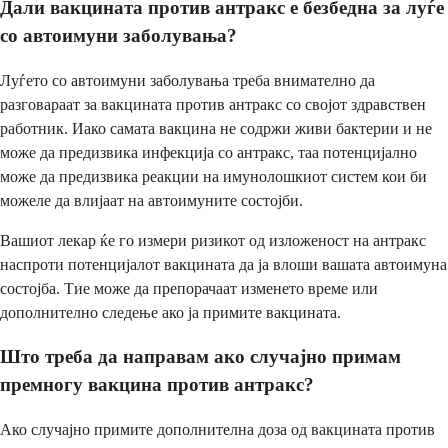
Дали вакцината против антракс е безбедна за луѓе
со автоимуни заболувања?
Луѓето со автоимуни заболувања треба внимателно да
разговараат за вакцината против антракс со својот здравствен
работник. Иако самата вакцина не содржи живи бактерии и не
може да предизвика инфекција со антракс, таа потенцијално
може да предизвика реакции на имунолошкиот систем кои би
можеле да влијаат на автоимуните состојби.
Вашиот лекар ќе го измери ризикот од изложеност на антракс
наспроти потенцијалот вакцината да ја влоши вашата автоимуна
состојба. Тие може да препорачаат изменето време или
дополнително следење ако ја примите вакцината.
Што треба да направам ако случајно примам
премногу вакцина против антракс?
Ако случајно примите дополнителна доза од вакцината против