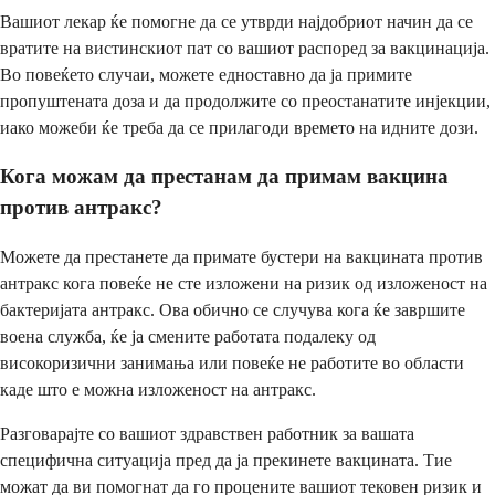
Вашиот лекар ќе помогне да се утврди најдобриот начин да се
вратите на вистинскиот пат со вашиот распоред за вакцинација.
Во повеќето случаи, можете едноставно да ја примите
пропуштената доза и да продолжите со преостанатите инјекции,
иако можеби ќе треба да се прилагоди времето на идните дози.
Кога можам да престанам да примам вакцина
против антракс?
Можете да престанете да примате бустери на вакцината против
антракс кога повеќе не сте изложени на ризик од изложеност на
бактеријата антракс. Ова обично се случува кога ќе завршите
воена служба, ќе ја смените работата подалеку од
високоризични занимања или повеќе не работите во области
каде што е можна изложеност на антракс.
Разговарајте со вашиот здравствен работник за вашата
специфична ситуација пред да ја прекинете вакцината. Тие
можат да ви помогнат да го процените вашиот тековен ризик и