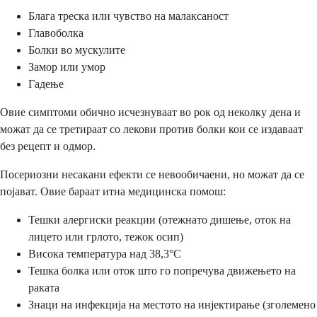
Блага треска или чувство на малаксаност
Главоболка
Болки во мускулите
Замор или умор
Гадење
Овие симптоми обично исчезнуваат во рок од неколку дена и
можат да се третираат со лекови против болки кои се издаваат
без рецепт и одмор.
Посериозни несакани ефекти се невообичаени, но можат да се
појават. Овие бараат итна медицинска помош:
Тешки алергиски реакции (отежнато дишење, оток на
лицето или грлото, тежок осип)
Висока температура над 38,3°C
Тешка болка или оток што го попречува движењето на
раката
Знаци на инфекција на местото на инјектирање (зголемено