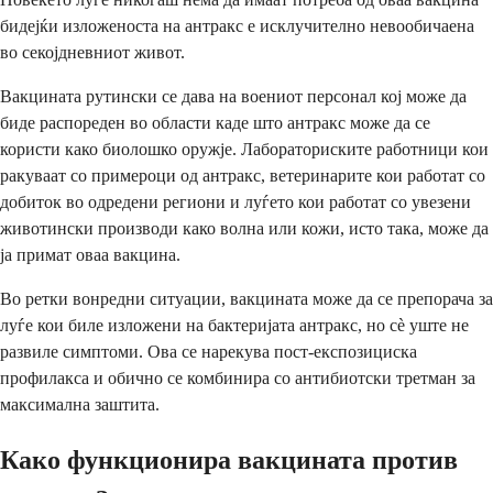
бидејќи изложеноста на антракс е исклучително невообичаена
во секојдневниот живот.
Вакцината рутински се дава на воениот персонал кој може да
биде распореден во области каде што антракс може да се
користи како биолошко оружје. Лабораториските работници кои
ракуваат со примероци од антракс, ветеринарите кои работат со
добиток во одредени региони и луѓето кои работат со увезени
животински производи како волна или кожи, исто така, може да
ја примат оваа вакцина.
Во ретки вонредни ситуации, вакцината може да се препорача за
луѓе кои биле изложени на бактеријата антракс, но сè уште не
развиле симптоми. Ова се нарекува пост-експозициска
профилакса и обично се комбинира со антибиотски третман за
максимална заштита.
Како функционира вакцината против