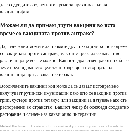
да го одредите соодветното време за прекинување на
вакцинацијата.
Можам ли да примам други вакцини во исто
време со вакцината против антракс?
Да, генерално можете да примате други вакцини во исто време
со вакцината против антракс, иако тие треба да се даваат во
различни раце кога е можно. Вашиот здравствен работник ќе го
земе предвид вашето целокупно здравје и историјата на
вакцинација при давање препораки.
Вообичаените вакцини кои може да се даваат истовремено
вклучуваат рутински имунизации како што се вакцини против
грип, бустери против тетанус или вакцини за патување ако сте
распоредени во странство. Вашиот лекар ќе обезбеди соодветно
растојание и следење за какви било интеракции.
Medical Disclaimer:
This article is for informational purposes only and does not constitute
medical advice. Always consult a qualified healthcare provider for diagnosis and treatment