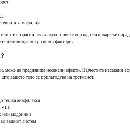
орот
еда
стекната хемофилија
активните возрасни често имаат повеќе епизоди на крварење пор
шите индивидуални ризични фактори.
к?
ови, може да предизвика несакани ефекти. Најчестите несакани еф
 што вашето тело се прилагодува на третманот.
до тешка анафилакса
 VIII)
ок или модринки
а во вашиот систем