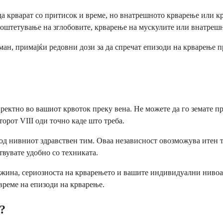
а крварат со притисок и време, но внатрешното крварење или кр
 оштетување на зглобовите, крварење на мускулите или внатреш
ан, примајќи редовни дози за да спречат епизоди на крварење п
иректно во вашиот крвоток преку вена. Не можете да го земате п
торот VIII оди точно каде што треба.
 од нивниот здравствен тим. Оваа независност овозможува итен т
твувате удобно со техниката.
тежина, сериозноста на крварењето и вашите индивидуални нивоа 
 време на епизоди на крварење.
?