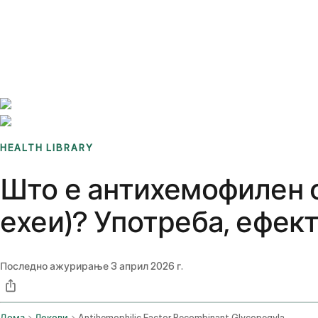
Benchmarks
Stories
FAQ
Sign up / Log in
HEALTH LIBRARY
Што е антихемофилен ф
ехеи)? Употреба, ефект
Последно ажурирање
3 април 2026 г.
Дома
Лекови
Antihemophilic Factor Recombinant Glycopegylated Exei Intravenous Route