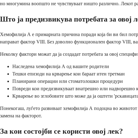
но многумина воопшто не чувствуваат ништо различно. Лекот ра
Што ја предизвикува потребата за овој 
Хемофилија А е примарната причина поради која би ви бил потреб
направат фактор VIII. Без доволно функционален фактор VIII, в
Неколку фактори можат да ја создадат потребата за овој специфи
Наследена хемофилија А од вашите родители
Тешки епизоди на крварење кои бараат итен третман
Планирани операции или стоматолошки процедури
Повреди кои предизвикуваат внатрешно или надворешно 
Крварење во зглобовите што може да ја оштети 'рскавицата
Понекогаш, луѓето развиваат хемофилија А подоцна во животот п
замена на факторот.
За кои состојби се користи овој лек?