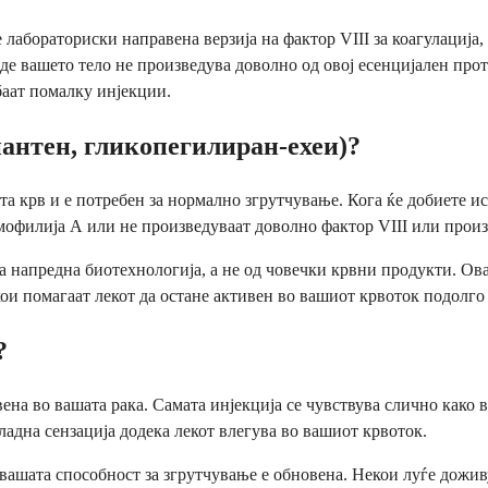
абораториски направена верзија на фактор VIII за коагулација,
каде вашето тело не произведува доволно од овој есенцијален про
баат помалку инјекции.
антен, гликопегилиран-ехеи)?
ата крв и е потребен за нормално згрутчување. Кога ќе добиете и
емофилија А или не произведуваат доволно фактор VIII или произ
на напредна биотехнологија, а не од човечки крвни продукти. Ов
и помагаат лекот да остане активен во вашиот крвоток подолго 
?
вена во вашата рака. Самата инјекција се чувствува слично како
адна сензација додека лекот влегува во вашиот крвоток.
 вашата способност за згрутчување е обновена. Некои луѓе дожив