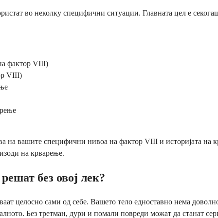
ористат во неколку специфични ситуации. Главната цел е секогаш
а фактор VIII)
р VIII)
ење
арење
ова на вашите специфични нивоа на фактор VIII и историјата на
пизоди на крварење.
решат без овој лек?
аваат целосно сами од себе. Вашето тело едноставно нема доволн
лното. Без третман, дури и помали повреди можат да станат сер