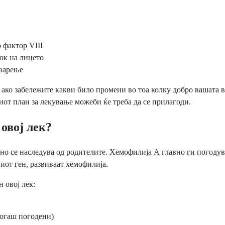
 фактор VIII
ок на лицето
варење
к ако забележите какви било промени во тоа колку добро вашата
шиот план за лекување можеби ќе треба да се прилагоди.
 овој лек?
но се наследува од родителите. Хемофилија А главно ги погодува
иот ген, развиваат хемофилија.
 овој лек:
когаш погодени)