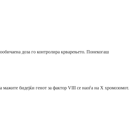
 вообичаена доза го контролира крварењето. Понекогаш
 мажите бидејќи генот за фактор VIII се наоѓа на Х хромозомот.