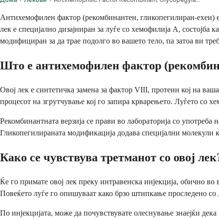
Антихемофилен фактор (рекомбинантен, гликопегилиран-ехеи) е л
лек е специјално дизајниран за луѓе со хемофилија А, состојба 
модифициран за да трае подолго во вашето тело, па затоа ви тре
Што е антихемофилен фактор (рекомбин
Овој лек е синтетичка замена за фактор VIII, протеин кој на ваш
процесот на згрутчување кој го запира крварењето. Луѓето со х
Рекомбинантната верзија се прави во лабораторија со употреба 
Гликопегилираната модификација додава специјални молекули ко
Како се чувствува третманот со овој лек
Ќе го примате овој лек преку интравенска инјекција, обично во 
Повеќето луѓе го опишуваат како брзо штипкање проследено со л
По инјекцијата, може да почувствувате олеснување знаејќи дека