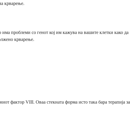
на крварење.
о има проблеми со генот кој им кажува на вашите клетки како да
должено крварење.
от фактор VIII. Оваа стекната форма исто така бара терапија за