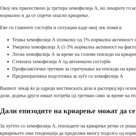
Овој лек првенствено ја третира хемофилија А, но лекарите го к
нормално и да се спречи опасно крварење.
Еве ги главните состојби и ситуации каде овој лек помага:
Тешка хемофилија А (помалку од 1% нормална активност н
Умерена хемофилија А (1-5% нормална активност на факто
Лесна хемофилија А за време на големи епизоди на крвар
Стекната хемофилија А од автоимуни состојби
Профилактички третман за спречување на епизоди на крв
Предоперативна подготовка за луѓе со хемофилија А
Вашиот лекар ќе ја одреди вистинската доза и распоред врз осн
дози, додека други имаат потреба од третман само за време на е
Дали епизодите на крварење можат да се 
За луѓето со хемофилија А, епизодите на крварење ретко се реш
крварењето има тенденција да продолжи многу подолго од норма