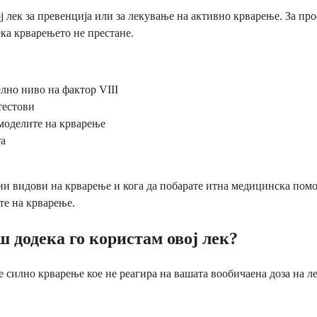
ј лек за превенција или за лекување на активно крварење. За пр
ека крварењето не престане.
лно ниво на фактор VIII
тестови
 моделите на крварење
та
ни видови на крварење и кога да побарате итна медицинска помо
те на крварење.
 додека го користам овој лек?
е силно крварење кое не реагира на вашата вообичаена доза на л