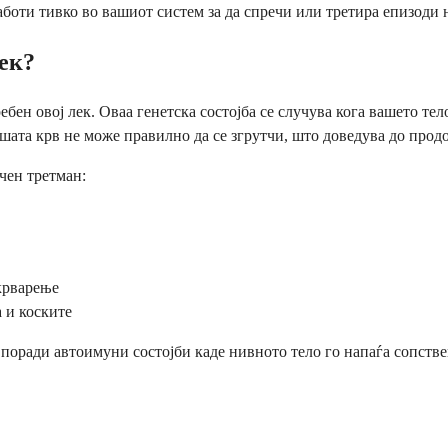
боти тивко во вашиот систем за да спречи или третира епизоди 
лек?
ен овој лек. Оваа генетска состојба се случува кога вашето тел
ашата крв не може правилно да се згрутчи, што доведува до про
чен третман:
крварење
 и коските
оради автоимуни состојби каде нивното тело го напаѓа сопствени