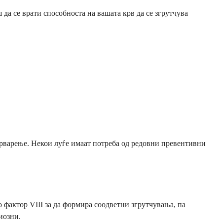
 да се врати способноста на вашата крв да се згрутчува
 крварење. Некои луѓе имаат потреба од редовни превентивни
о фактор VIII за да формира соодветни згрутчувања, па
иозни.