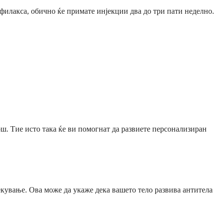
офилакса, обично ќе примате инјекции два до три пати неделно.
ш. Тие исто така ќе ви помогнат да развиете персонализиран
екување. Ова може да укаже дека вашето тело развива антитела