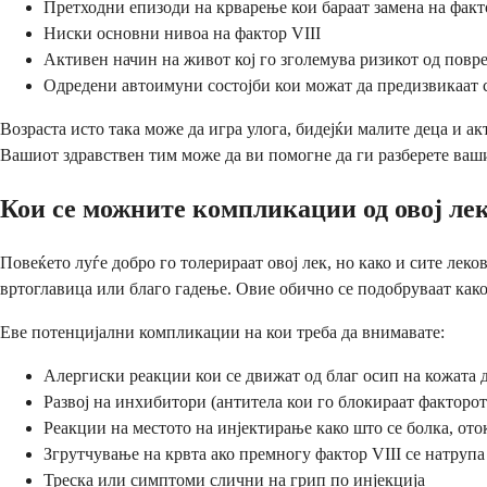
Претходни епизоди на крварење кои бараат замена на факт
Ниски основни нивоа на фактор VIII
Активен начин на живот кој го зголемува ризикот од повр
Одредени автоимуни состојби кои можат да предизвикаат 
Возраста исто така може да игра улога, бидејќи малите деца и 
Вашиот здравствен тим може да ви помогне да ги разберете ва
Кои се можните компликации од овој ле
Повеќето луѓе добро го толерираат овој лек, но како и сите лек
вртоглавица или благо гадење. Овие обично се подобруваат како
Еве потенцијални компликации на кои треба да внимавате:
Алергиски реакции кои се движат од благ осип на кожата 
Развој на инхибитори (антитела кои го блокираат факторот
Реакции на местото на инјектирање како што се болка, от
Згрутчување на крвта ако премногу фактор VIII се натруп
Треска или симптоми слични на грип по инјекција