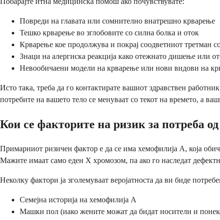
Побарајте итна медицинска помош ако почувствувате:
Повреди на главата или сомнително внатрешно крварење
Тешко крварење во зглобовите со силна болка и оток
Крварење кое продолжува и покрај соодветниот третман со
Знаци на алергиска реакција како отежнато дишење или от
Невообичаени модели на крварење или нови видови на кр
Исто така, треба да го контактирате вашиот здравствен работни
потребите на вашето тело се менуваат со текот на времето, а ва
Кои се факторите на ризик за потреба од
Примарниот ризичен фактор е да се има хемофилија А, која обич
Мажите имаат само еден Х хромозом, па ако го наследат дефектн
Неколку фактори ја зголемуваат веројатноста да ви биде потребен
Семејна историја на хемофилија А
Машки пол (иако жените можат да бидат носители и поне