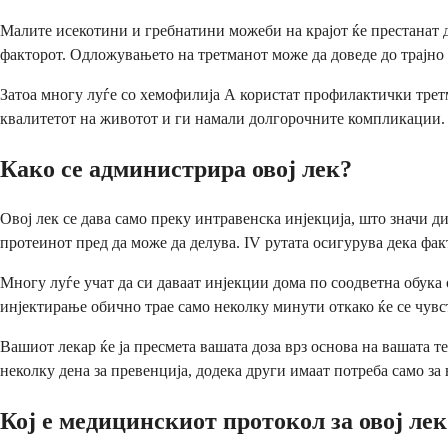
Малите исекотини и гребнатини можеби на крајот ќе престанат д
факторот. Одложувањето на третманот може да доведе до трајно
Затоа многу луѓе со хемофилија А користат профилактички третм
квалитетот на животот и ги намали долгорочните компликации.
Како се администрира овој лек?
Овој лек се дава само преку интравенска инјекција, што значи д
протеинот пред да може да делува. IV рутата осигурува дека фак
Многу луѓе учат да си даваат инјекции дома по соодветна обука
инјектирање обично трае само неколку минути откако ќе се чувс
Вашиот лекар ќе ја пресмета вашата доза врз основа на вашата 
неколку дена за превенција, додека други имаат потреба само за
Кој е медицинскиот протокол за овој лек