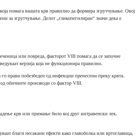
 која помага вашата крв правилно да формира згрутчување. Овој
теин за згрутчување. Делот „гликопегилиран“ значи дека е
сеченица или повреда, факторот VIII помага да се започне
ведуваат верзија која не функционира правилно.
а го прави побезбеден од инфекции пренесени преку крвта.
од обичните производи со фактор VIII.
 вадење крв или примање било кој друг интравенски лек.
уваат благи несакани ефекти како главоболка или вртоглавица,