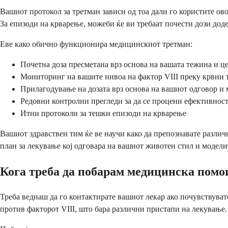
Вашиот протокол за третман зависи од тоа дали го користите ово
За епизоди на крварење, можеби ќе ви требаат почести дози дод
Еве како обично функционира медицинскиот третман:
Почетна доза пресметана врз основа на вашата тежина и це
Мониторинг на вашите нивоа на фактор VIII преку крвни 
Прилагодување на дозата врз основа на вашиот одговор и
Редовни контролни прегледи за да се процени ефективнос
Итни протоколи за тешки епизоди на крварење
Вашиот здравствен тим ќе ве научи како да препознавате различ
план за лекување кој одговара на вашиот животен стил и модели
Кога треба да побарам медицинска помош
Треба веднаш да го контактирате вашиот лекар ако почувствуват
против факторот VIII, што бара различни пристапи на лекување.