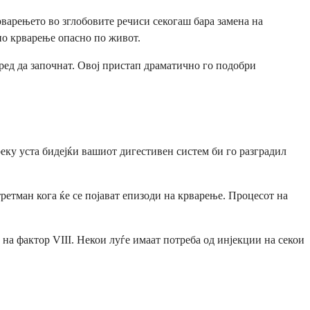
варењето во зглобовите речиси секогаш бара замена на
но крварење опасно по живот.
ред да започнат. Овој пристап драматично го подобри
реку уста бидејќи вашиот дигестивен систем би го разградил
ретман кога ќе се појават епизоди на крварење. Процесот на
на фактор VIII. Некои луѓе имаат потреба од инјекции на секои