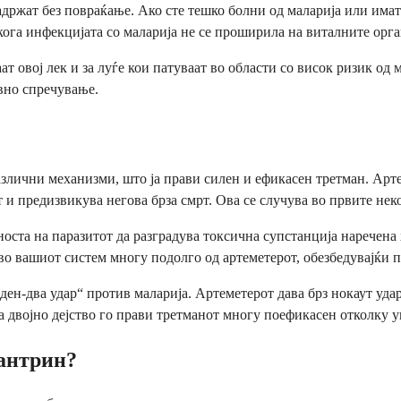
 задржат без повраќање. Ако сте тешко болни од маларија или им
ога инфекцијата со маларија не се проширила на виталните орг
т овој лек и за луѓе кои патуваат во области со висок ризик од 
вно спречување.
азлични механизми, што ја прави силен и ефикасен третман. Арт
 и предизвикува негова брза смрт. Ова се случува во првите нек
та на паразитот да разградува токсична супстанција наречена хе
во вашиот систем многу подолго од артеметерот, обезбедувајќи п
еден-два удар“ против маларија. Артеметерот дава брз нокаут уд
 двојно дејство го прави третманот многу поефикасен отколку уп
фантрин?