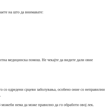
аете на што да внимавате:
 итна медицинска помош. Не чекајте да видите дали овие
ето со одредени срцеви заболувања, особено оние со неправилни
.
б можеби нема да може правилно да го обработи овој лек.