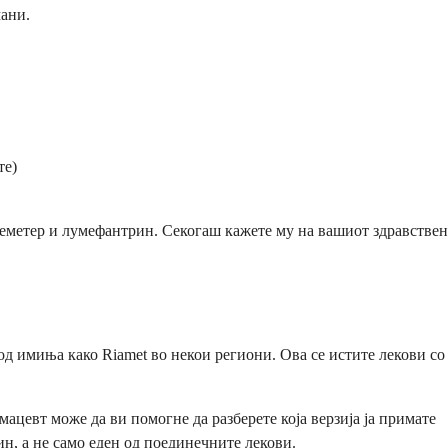
мани.
те)
ртеметер и лумефантрин. Секогаш кажете му на вашиот здравствен
под имиња како Riamet во некои региони. Ова се истите лекови со
ацевт може да ви помогне да разберете која верзија ја примате
н, а не само еден од поединечните лекови.