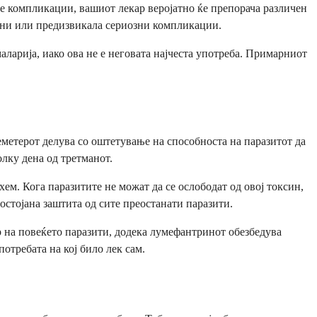
ате компликации, вашиот лекар веројатно ќе препорача различен
ани или предизвикала сериозни компликации.
маларија, иако ова не е неговата најчеста употреба. Примарниот
еметерот делува со оштетување на способноста на паразитот да
олку дена од третманот.
м. Кога паразитите не можат да се ослободат од овој токсин,
остојана заштита од сите преостанати паразити.
ар на повеќето паразити, додека лумефантринот обезбедува
отребата на кој било лек сам.