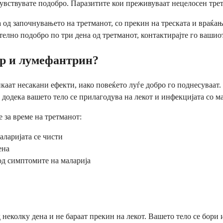
 чувствувате подобро. Паразитите кои преживуваат нецелосен тре
 од започнувањето на третманот, со прекин на треската и враќање
телно подобро по три дена од третманот, контактирајте го вашио
ер и лумефантрин?
каат несакани ефекти, иако повеќето луѓе добро го поднесуваат.
додека вашето тело се прилагодува на лекот и инфекцијата со ма
 за време на третманот:
аларијата се чисти
ена
од симптомите на маларија
еколку дена и не бараат прекин на лекот. Вашето тело се бори и 