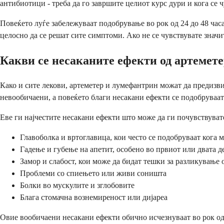
антибиотици - треба да го завршите целиот курс дури и кога се
Повеќето луѓе забележуваат подобрување во рок од 24 до 48 часа
целосно да се решат сите симптоми. Ако не се чувствувате значи
Какви се несаканите ефекти од артемет
Како и сите лекови, артеметер и лумефантрин можат да предизви
невообичаени, а повеќето благи несакани ефекти се подобруваат 
Еве ги најчестите несакани ефекти што може да ги почувствувате
Главоболка и вртоглавица, кои често се подобруваат кога м
Гадење и губење на апетит, особено во првиот или двата д
Замор и слабост, кои може да бидат тешки за разликување 
Проблеми со спиењето или живи соништа
Болки во мускулите и зглобовите
Блага стомачна вознемиреност или дијареа
Овие вообичаени несакани ефекти обично исчезнуваат во рок од н