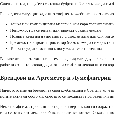
Слично на тоа, на луѓето со тешка бубрежна болест може да им
Еве и други ситуации каде што овој лек можеби не е вистинскио
Тешка или комплицирана маларија која бара хоспитализаци
Неможност да се земаат или задржат орални лекови
Позната алергија на артеметер, лумефантрин или слични л
Бременост во првиот триместар (иако може да се користи 
Тешка неухранетост или многу мала телесна тежина
Вашиот лекар исто така ќе ги земе предвид сите други лекови ш
работник за сите лекови, додатоци и хербални лекови што ги кор
Брендови на Артеметер и Лумефантрин
Најчестото име на брендот за оваа комбинација е Coartem, кој е
истите активни состојки, само што се продаваат под различни 
Некои земји имаат достапни генерички верзии, кои ги содржат и
и да се осигурате дека го добивате вистинскиот лек. Секогаш пр