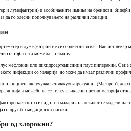
метер и лумефантрин) и вообичаените имиња на брендови, бидејќи
 за да го олесни пополнувањето на различни локации.
рин
артеметер и лумефантрин не се соодветни за вас. Вашиот лекар 
ени состојби што може да ги имате.
плус мефлокин или дихидроартемисинин плус пиперакин. Овие ф
веќето инфекции со маларија, но може да имаат различни профил
синин, опциите вклучуваат атовакуон-прогуанил (Маларон), докс
тора линија и можеби не се толку ефикасни против маларија отпо
 фактори како што се видот на маларијата, локалните модели на 
ја со друг без медицински насоки.
ри од хлорокин?