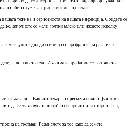
ело подобро да го апсорбира. Таблетите најдобро делуваат кога
го апсорбира лумефантринскиот дел од лекот.
на вашата тежина и сериозноста на вашата инфекција. Обидете се
гадење, започнете со мали голтки млеко или изедете неколку
да земете уште една доза или да се префрлите на различен
от делува во вашето тело. Ако имате проблеми со голтањето
ции со маларија. Вашиот лекар го пресметал овој тајминг врз
чнете да се чувствувате подобро по првиот или вториот ден,
порна на третман. Размислете за тоа како да земате