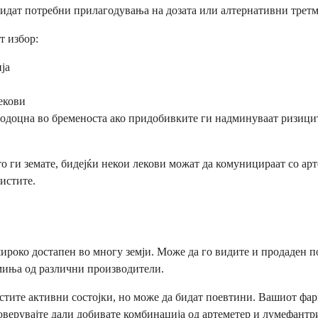
 бидат потребни прилагодувања на дозата или алтернативни трет
т избор:
ја
екови
подоцна во бременоста ако придобивките ги надминуваат ризици
то ги земате, бидејќи некои лекови можат да комуницираат со а
истите.
 широко достапен во многу земји. Може да го видите и продаден 
имиња од различни производители.
стите активни состојки, но може да бидат поевтини. Вашиот фарм
оверувајте дали добивате комбинација од артеметер и лумефантри