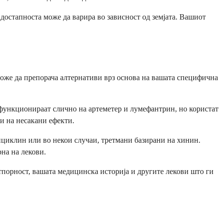
 достапноста може да варира во зависност од земјата. Вашиот
може да препорача алтернативи врз основа на вашата специфична
ункционираат слично на артеметер и лумефантрин, но користат
и на несакани ефекти.
ициклин или во некои случаи, третмани базирани на хинин.
рна на лекови.
отпорност, вашата медицинска историја и другите лекови што ги