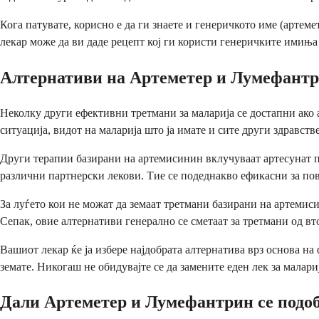
Кога патувате, корисно е да ги знаете и генеричкото име (арте
лекар може да ви даде рецепт кој ги користи генеричките имиња
Алтернативи на Артеметер и Лумефант
Неколку други ефективни третмани за маларија се достапни ако 
ситуација, видот на маларија што ја имате и сите други здравств
Други терапии базирани на артемисинин вклучуваат артесунат 
различни партнерски лекови. Тие се подеднакво ефикасни за по
За луѓето кои не можат да земаат третмани базирани на артеми
Сепак, овие алтернативи генерално се сметаат за третмани од в
Вашиот лекар ќе ја избере најдобрата алтернатива врз основа на
земате. Никогаш не обидувајте се да замените еден лек за малари
Дали Артеметер и Лумефантрин се подоб