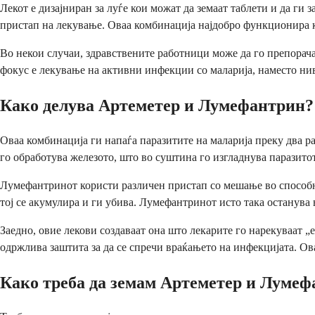
Лекот е дизајниран за луѓе кои можат да земаат таблети и да ги
пристап на лекување. Оваа комбинација најдобро функционира к
Во некои случаи, здравствените работници може да го препорачаа
фокус е лекување на активни инфекции со маларија, наместо ни
Како делува Артеметер и Лумефантрин?
Оваа комбинација ги напаѓа паразитите на маларија преку два р
го обработува железото, што во суштина го изгладнува паразитот
Лумефантринот користи различен пристап со мешање во способнос
тој се акумулира и ги убива. Лумефантринот исто така останува 
Заедно, овие лекови создаваат она што лекарите го нарекуваат „
одржлива заштита за да се спречи враќањето на инфекцијата. Ова
Како треба да земам Артеметер и Луме