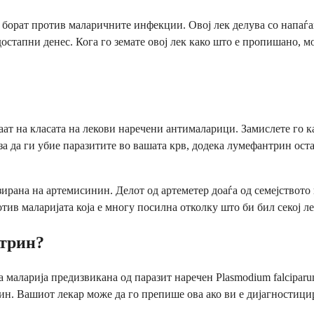
 борат против маларичните инфекции. Овој лек делува со напаѓа
стапни денес. Кога го земате овој лек како што е пропишано, мо
ат на класата на лекови наречени антималарици. Замислете го ка
за да ги убие паразитите во вашата крв, додека лумефантрин ост
зирана на артемисинин. Делот од артеметер доаѓа од семејството
тив маларијата која е многу посилна отколку што би бил секој ле
нтрин?
а маларија предизвикана од паразит наречен Plasmodium falcipa
н. Вашиот лекар може да го препише ова ако ви е дијагностицир