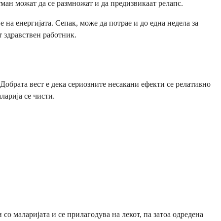
тман можат да се размножат и да предизвикаат релапс.
 на енергијата. Сепак, може да потрае и до една недела за
т здравствен работник.
 Добрата вест е дека сериозните несакани ефекти се релативно
ларија се чисти.
со маларијата и се прилагодува на лекот, па затоа одредена