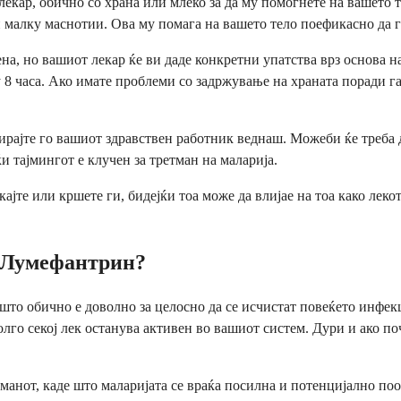
лекар, обично со храна или млеко за да му помогнете на вашето т
жи малку маснотии. Ова му помага на вашето тело поефикасно да 
дена, но вашиот лекар ќе ви даде конкретни упатства врз основа 
олу 8 часа. Ако имате проблеми со задржување на храната поради 
тирајте го вашиот здравствен работник веднаш. Можеби ќе треба 
ќи тајмингот е клучен за третман на маларија.
кајте или кршете ги, бидејќи тоа може да влијае на тоа како лек
и Лумефантрин?
 што обично е доволно за целосно да се исчистат повеќето инфек
лго секој лек останува активен во вашиот систем. Дури и ако по
анот, каде што маларијата се враќа посилна и потенцијално поот