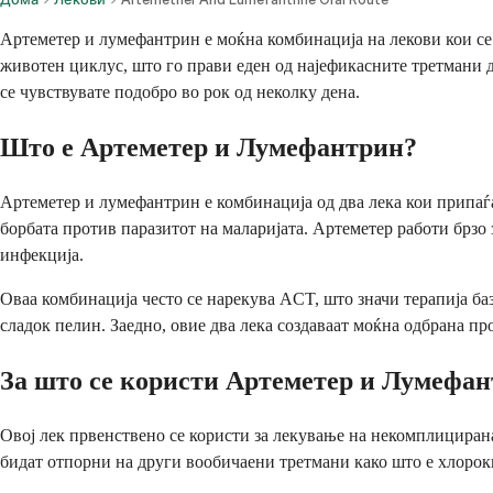
Артеметер и лумефантрин е моќна комбинација на лекови кои се
животен циклус, што го прави еден од најефикасните третмани до
се чувствувате подобро во рок од неколку дена.
Што е Артеметер и Лумефантрин?
Артеметер и лумефантрин е комбинација од два лека кои припаѓа
борбата против паразитот на маларијата. Артеметер работи брзо 
инфекција.
Оваа комбинација често се нарекува ACT, што значи терапија ба
сладок пелин. Заедно, овие два лека создаваат моќна одбрана про
За што се користи Артеметер и Лумефа
Овој лек првенствено се користи за лекување на некомплициран
бидат отпорни на други вообичаени третмани како што е хлороки