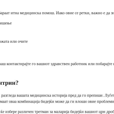
араат итна медицинска помош. Иако овие се ретки, важно е да зн
дишење
ожата или очите
наш контактирајте го вашиот здравствен работник или побарајте
антрин?
ја разгледа вашата медицинска историја пред да го препише. Луѓ
емаат оваа комбинација бидејќи може да ги влоши овие проблеми
 ќе избере различен третман за маларија бидејќи вашиот црн дро