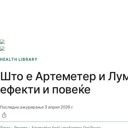
Benchmarks
Stories
FAQ
Sign up / Log in
HEALTH LIBRARY
Што е Артеметер и Лу
ефекти и повеќе
Последно ажурирање
3 април 2026 г.
Дома
Лекови
Artemether And Lumefantrine Oral Route