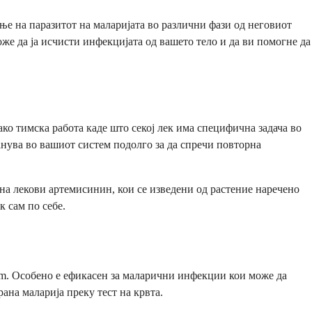
ње на паразитот на маларијата во различни фази од неговиот
же да ја исчисти инфекцијата од вашето тело и да ви помогне да
ко тимска работа каде што секој лек има специфична задача во
анува во вашиот систем подолго за да спречи повторна
 на лекови артемисинин, кои се изведени од растение наречено
к сам по себе.
rum. Особено е ефикасен за маларични инфекции кои може да
ана маларија преку тест на крвта.