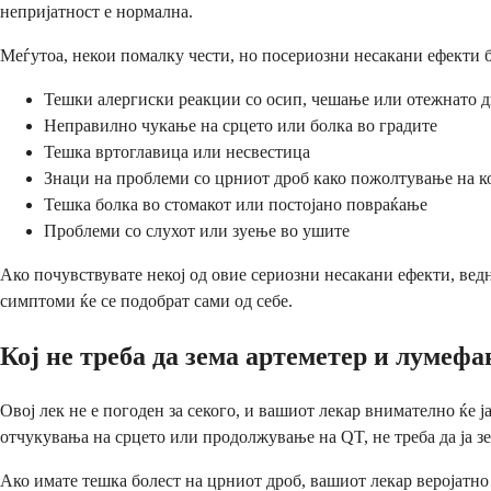
непријатност е нормална.
Меѓутоа, некои помалку чести, но посериозни несакани ефекти б
Тешки алергиски реакции со осип, чешање или отежнато 
Неправилно чукање на срцето или болка во градите
Тешка вртоглавица или несвестица
Знаци на проблеми со црниот дроб како пожолтување на к
Тешка болка во стомакот или постојано повраќање
Проблеми со слухот или зуење во ушите
Ако почувствувате некој од овие сериозни несакани ефекти, вед
симптоми ќе се подобрат сами од себе.
Кој не треба да зема артеметер и лумеф
Овој лек не е погоден за секого, и вашиот лекар внимателно ќе 
отчукувања на срцето или продолжување на QT, не треба да ја з
Ако имате тешка болест на црниот дроб, вашиот лекар веројатно