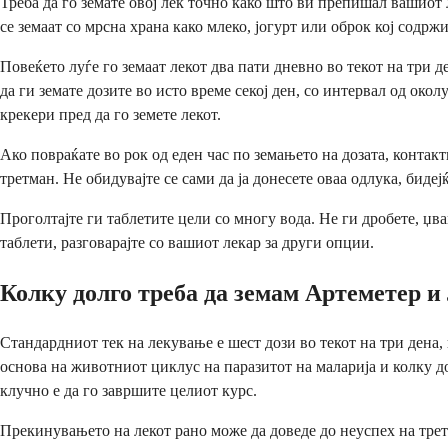
Треба да го земате овој лек точно како што ви препишал вашиот 
се земаат со мрсна храна како млеко, јогурт или оброк кој содр
Повеќето луѓе го земаат лекот два пати дневно во текот на три 
да ги земате дозите во исто време секој ден, со интервал од ок
крекери пред да го земете лекот.
Ако повраќате во рок од еден час по земањето на дозата, контак
третман. Не обидувајте се сами да ја донесете оваа одлука, бидеј
Проголтајте ги таблетите цели со многу вода. Не ги дробете, џва
таблети, разговарајте со вашиот лекар за други опции.
Колку долго треба да земам Артеметер 
Стандардниот тек на лекување е шест дози во текот на три дена,
основа на животниот циклус на паразитот на маларија и колку до
клучно е да го завршите целиот курс.
Прекинувањето на лекот рано може да доведе до неуспех на третм