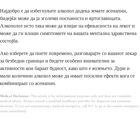
Најдобро е да избегнувате алкохол додека земате асенапин,
бидејќи може да ја зголеми поспаноста и вртоглавицата.
Алкохолот исто така може да влијае на ефикасноста на лекот и
може да ги влоши симптомите на вашата ментална здравствена
состојба.
Ако изберете да пиете повремено, разговарајте со вашиот лекар
за безбедни граници и бидете особено внимателни за
активности кои бараат будност, како што е возењето. Дури и
мали количини алкохол може да имаат посилни ефекти кога се
комбинираат со асенапин.
Medical Disclaimer:
This article is for informational purposes only and does not constitute
medical advice. Always consult a qualified healthcare provider for diagnosis and treatment
decisions. If you are experiencing a medical emergency, call 911 or go to the nearest emergency
room immediately.