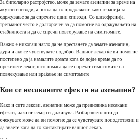
За биполарно растројство, може да земате азенапин за време на
акутни епизоди, а потоа да го продолжите како терапија за
одржување за да спречите идни епизоди. Со шизофренија,
третманот често е долгорочен за да помогне во одржувањето на
стабилноста и да се спречи повторување на симптомите.
Важно е никогаш нагло да не престанете да земате азенапин,
дури и ако се чувствувате подобро. Вашиот лекар ќе ви помогне
постепено да ја намалите дозата кога ќе дојде време да го
прекинете лекот, што помага да се спречат симптомите на
повлекување или враќање на симптомите.
Кои се несаканите ефекти на азенапин?
Како и сите лекови, азенапин може да предизвика несакани
ефекти, иако не секој ги доживува. Разбирањето што да
очекувате може да ви помогне да се чувствувате поподготвени и
да знаете кога да го контактирате вашиот лекар.