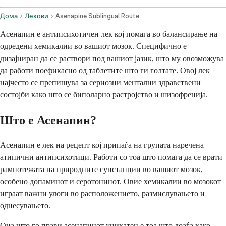
Дома
Лекови
Asenapine Sublingual Route
Асенапин е антипсихотичен лек кој помага во балансирање на
одредени хемикалии во вашиот мозок. Специфично е
дизајниран да се раствори под вашиот јазик, што му овозможува
да работи поефикасно од таблетите што ги голтате. Овој лек
најчесто се препишува за сериозни ментални здравствени
состојби како што се биполарно растројство и шизофренија.
Што е Асенапин?
Асенапин е лек на рецепт кој припаѓа на групата наречена
атипични антипсихотици. Работи со тоа што помага да се врати
рамнотежата на природните супстанции во вашиот мозок,
особено допаминот и серотонинот. Овие хемикалии во мозокот
играат важни улоги во расположението, размислувањето и
однесувањето.
Она што го прави асенапинот уникатен е тоа што доаѓа како