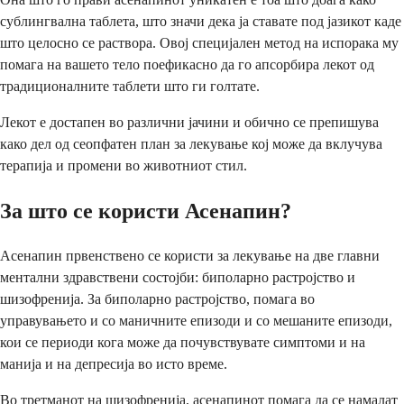
сублингвална таблета, што значи дека ја ставате под јазикот каде
што целосно се раствора. Овој специјален метод на испорака му
помага на вашето тело поефикасно да го апсорбира лекот од
традиционалните таблети што ги голтате.
Лекот е достапен во различни јачини и обично се препишува
како дел од сеопфатен план за лекување кој може да вклучува
терапија и промени во животниот стил.
За што се користи Асенапин?
Асенапин првенствено се користи за лекување на две главни
ментални здравствени состојби: биполарно растројство и
шизофренија. За биполарно растројство, помага во
управувањето и со маничните епизоди и со мешаните епизоди,
кои се периоди кога може да почувствувате симптоми и на
манија и на депресија во исто време.
Во третманот на шизофренија, асенапинот помага да се намалат