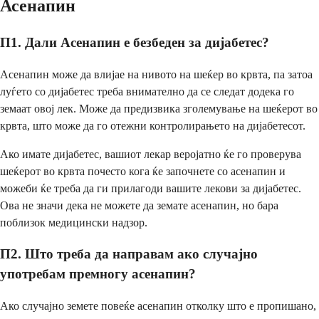
Асенапин
П1. Дали Асенапин е безбеден за дијабетес?
Асенапин може да влијае на нивото на шеќер во крвта, па затоа
луѓето со дијабетес треба внимателно да се следат додека го
земаат овој лек. Може да предизвика зголемување на шеќерот во
крвта, што може да го отежни контролирањето на дијабетесот.
Ако имате дијабетес, вашиот лекар веројатно ќе го проверува
шеќерот во крвта почесто кога ќе започнете со асенапин и
можеби ќе треба да ги прилагоди вашите лекови за дијабетес.
Ова не значи дека не можете да земате асенапин, но бара
поблизок медицински надзор.
П2. Што треба да направам ако случајно
употребам премногу асенапин?
Ако случајно земете повеќе асенапин отколку што е пропишано,