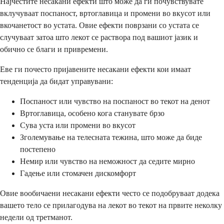
Најчестите несакани ефекти што може да ги почувствувате
вклучуваат поспаност, вртоглавица и промени во вкусот или
вкочанетост во устата. Овие ефекти поврзани со устата се
случуваат затоа што лекот се раствора под вашиот јазик и
обично се благи и привремени.
Еве ги почесто пријавените несакани ефекти кои имаат
тенденција да бидат управувани:
Поспаност или чувство на поспаност во текот на денот
Вртоглавица, особено кога станувате брзо
Сува уста или промени во вкусот
Зголемување на телесната тежина, што може да биде
постепено
Немир или чувство на неможност да седите мирно
Гадење или стомачен дискомфорт
Овие вообичаени несакани ефекти често се подобруваат додека
вашето тело се прилагодува на лекот во текот на првите неколку
недели од третманот.