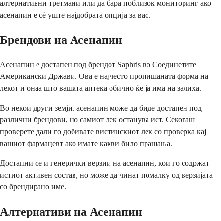
алтернативни третмани или да бара поблизок мониторинг ако
асенапин е сè уште најдобрата опција за вас.
Брендови на Асенапин
Асенапин е достапен под брендот Saphris во Соединетите
Американски Држави. Ова е најчесто пропишаната форма на
лекот и онаа што вашата аптека обично ќе ја има на залиха.
Во некои други земји, асенапин може да биде достапен под
различни брендови, но самиот лек останува ист. Секогаш
проверете дали го добивате вистинскиот лек со проверка кај
вашиот фармацевт ако имате какви било прашања.
Достапни се и генерички верзии на асенапин, кои го содржат
истиот активен состав, но може да чинат помалку од верзијата
со брендирано име.
Алтернативи на Асенапин