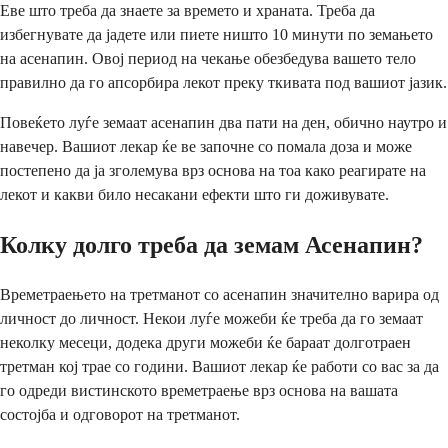
Еве што треба да знаете за времето и храната. Треба да
избегнувате да јадете или пиете ништо 10 минути по земањето
на асенапин. Овој период на чекање обезбедува вашето тело
правилно да го апсорбира лекот преку ткивата под вашиот јазик.
Повеќето луѓе земаат асенапин два пати на ден, обично наутро и
навечер. Вашиот лекар ќе ве започне со помала доза и може
постепено да ја зголемува врз основа на тоа како реагирате на
лекот и какви било несакани ефекти што ги доживувате.
Колку долго треба да земам Асенапин?
Времетраењето на третманот со асенапин значително варира од
личност до личност. Некои луѓе можеби ќе треба да го земаат
неколку месеци, додека други можеби ќе бараат долготраен
третман кој трае со години. Вашиот лекар ќе работи со вас за да
го одреди вистинското времетраење врз основа на вашата
состојба и одговорот на третманот.