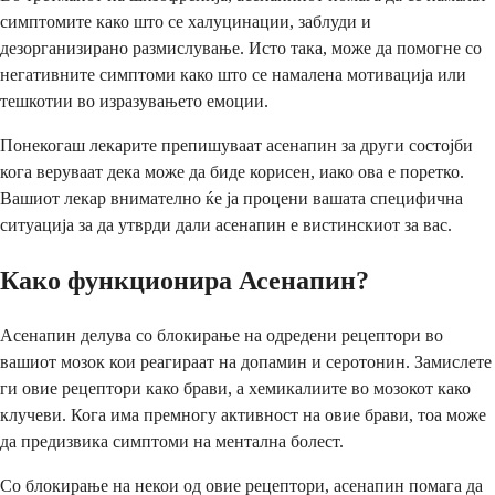
симптомите како што се халуцинации, заблуди и
дезорганизирано размислување. Исто така, може да помогне со
негативните симптоми како што се намалена мотивација или
тешкотии во изразувањето емоции.
Понекогаш лекарите препишуваат асенапин за други состојби
кога веруваат дека може да биде корисен, иако ова е поретко.
Вашиот лекар внимателно ќе ја процени вашата специфична
ситуација за да утврди дали асенапин е вистинскиот за вас.
Како функционира Асенапин?
Асенапин делува со блокирање на одредени рецептори во
вашиот мозок кои реагираат на допамин и серотонин. Замислете
ги овие рецептори како брави, а хемикалиите во мозокот како
клучеви. Кога има премногу активност на овие брави, тоа може
да предизвика симптоми на ментална болест.
Со блокирање на некои од овие рецептори, асенапин помага да