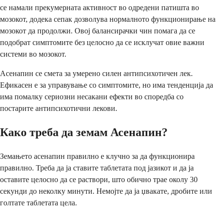
се намали прекумерната активност во одредени патишта во
мозокот, додека сепак дозволува нормалното функционирање на
мозокот да продолжи. Овој балансирачки чин помага да се
подобрат симптомите без целосно да се исклучат овие важни
системи во мозокот.
Асенапин се смета за умерено силен антипсихотичен лек.
Ефикасен е за управување со симптомите, но има тенденција да
има помалку сериозни несакани ефекти во споредба со
постарите антипсихотични лекови.
Како треба да земам Асенапин?
Земањето асенапин правилно е клучно за да функционира
правилно. Треба да ја ставите таблетата под јазикот и да ја
оставите целосно да се раствори, што обично трае околу 30
секунди до неколку минути. Немојте да ја џвакате, дробите или
голтате таблетата цела.