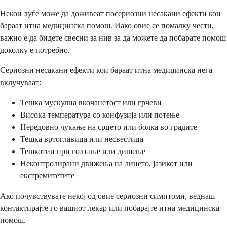
Некои луѓе може да доживеат посериозни несакани ефекти кои
бараат итна медицинска помош. Иако овие се помалку чести,
важно е да бидете свесни за нив за да можете да побарате помош
доколку е потребно.
Сериозни несакани ефекти кои бараат итна медицинска нега
вклучуваат:
Тешка мускулна вкочанетост или грчеви
Висока температура со конфузија или потење
Нередовно чукање на срцето или болка во градите
Тешка вртоглавица или несвестица
Тешкотии при голтање или дишење
Неконтролирани движења на лицето, јазикот или
екстремитетите
Ако почувствувате некој од овие сериозни симптоми, веднаш
контактирајте го вашиот лекар или побарајте итна медицинска
помош.