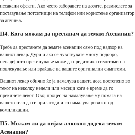
несакани ефекти. Ако често заборавате на дозите, размислете за
поставување потсетници на телефон или користење организатор
за апчиња.
П4. Кога можам да престанам да земам Асенапин?
Треба да престанете да земате асенапин само под надзор на
вашиот лекар. Дури и ако се чувствувате многу подобро,
ненадејното прекинување може да предизвика симптоми на
повлекување или враќање на вашите оригинални симптоми.
Вашиот лекар обично ќе ја намалува вашата доза постепено во
текот на неколку недели или месеци кога е време да го
прекинете лекот. Овој процес на намалување му помага на
вашето тело да се прилагоди и го намалува ризикот од
компликации.
П5. Можам ли да пијам алкохол додека земам
Асенапин?