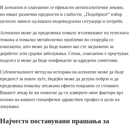
И асенапин и оланзапин се ефикасни антипсихотични лекови,
но имаат различни предности и слабости. „Подобриот“ избор
целосно зависи од вашата индивидуална ситуација и потреби.
Асенапин може да предизвика помало зголемување на телесната
тежина и помалку метаболички проблеми во споредба со
оланзапин, што може да биде важно ако сте загрижени за
дијабетес или срцеви заболувања. Сепак, оланзапин е проучуван
подолго и може да биде поефикасен за одредени симптоми.
Сублингвалниот метод на испорака на асенапин може да биде
предност за некои луѓе, бидејќи може да делува побрзо и да
предизвика помалку несакани ефекти поврзани со стомакот.
Вашиот лекар ќе ви помогне да ги измерите овие фактори врз
основа на вашиот специфичен здравствен профил и цели на
лекување.
Најчесто поставувани прашања за