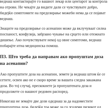
веднаш контактирајте го вашиот лекар или центарот за контрола
на отрови. Не чекајте да видите дали се чувствувате добро,
бидејќи симптомите на предозирање можеби нема да се појават
веднаш.
Знаците на предозирање со асенапин може да вклучуваат силна
поспаност, конфузија, забрзано чукање на срцето или отежнато
дишење. Ако почувствувате некој од овие симптоми, веднаш
побарајте итна медицинска помош.
П3. Што треба да направам ако пропуштам доза
на асенапин?
Ако пропуштите доза на асенапин, земете ја веднаш штом ќе се
сетите, освен ако не е скоро време за вашата следна закажана
доза. Во тој случај, прескокнете ја пропуштената доза и
продолжете со вашиот редовен распоред.
Никогаш не земајте две дози одеднаш за да надоместите
пропуштена доза, бидејќи тоа може да го зголеми ризикот од