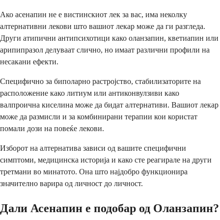
Ако асенапин не е вистинскиот лек за вас, има неколку
алтернативни лекови што вашиот лекар може да ги разгледа.
Други атипични антипсихотици како оланзапин, кветиапин или
арипипразол делуваат слично, но имаат различни профили на
несакани ефекти.
Специфично за биполарно растројство, стабилизаторите на
расположение како литиум или антиконвулзиви како
валпроична киселина може да бидат алтернативи. Вашиот лекар
може да размисли и за комбинирани терапии кои користат
помали дози на повеќе лекови.
Изборот на алтернатива зависи од вашите специфични
симптоми, медицинска историја и како сте реагирале на други
третмани во минатото. Она што најдобро функционира
значително варира од личност до личност.
Дали Асенапин е подобар од Оланзапин?