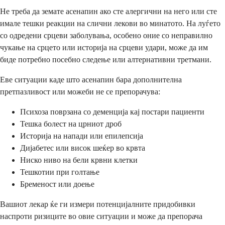
Не треба да земате асенапин ако сте алергични на него или сте
имале тешки реакции на слични лекови во минатото. На луѓето
со одредени срцеви заболувања, особено оние со неправилно
чукање на срцето или историја на срцеви удари, може да им
биде потребно посебно следење или алтернативни третмани.
Еве ситуации каде што асенапин бара дополнителна
претпазливост или можеби не се препорачува:
Психоза поврзана со деменција кај постари пациенти
Тешка болест на црниот дроб
Историја на напади или епилепсија
Дијабетес или висок шеќер во крвта
Ниско ниво на бели крвни клетки
Тешкотии при голтање
Бременост или доење
Вашиот лекар ќе ги измери потенцијалните придобивки
наспроти ризиците во овие ситуации и може да препорача