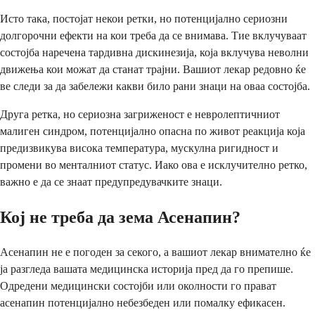
Исто така, постојат некои ретки, но потенцијално сериозни
долгорочни ефекти на кои треба да се внимава. Тие вклучуваат
состојба наречена тардивна дискинезија, која вклучува неволни
движења кои можат да станат трајни. Вашиот лекар редовно ќе
ве следи за да забележи какви било рани знаци на оваа состојба.
Друга ретка, но сериозна загриженост е невролептичниот
малиген синдром, потенцијално опасна по живот реакција која
предизвикува висока температура, мускулна ригидност и
промени во менталниот статус. Иако ова е исклучително ретко,
важно е да се знаат предупредувачките знаци.
Кој не треба да зема Асенапин?
Асенапин не е погоден за секого, а вашиот лекар внимателно ќе
ја разгледа вашата медицинска историја пред да го препише.
Одредени медицински состојби или околности го прават
асенапин потенцијално небезбеден или помалку ефикасен.