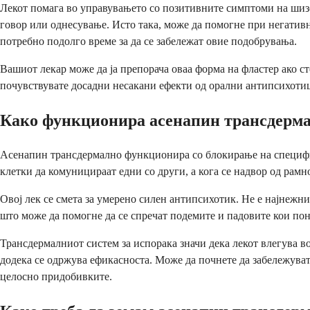
Лекот помага во управувањето со позитивните симптоми на шизо
говор или однесување. Исто така, може да помогне при негатив
потребно подолго време за да се забележат овие подобрувања.
Вашиот лекар може да ја препорача оваа форма на фластер ако ст
почувствувате досадни несакани ефекти од орални антипсихотици
Како функционира асенапин трансдерм
Асенапин трансдермално функционира со блокирање на специфич
клетки да комуницираат едни со други, а кога се надвор од рам
Овој лек се смета за умерено силен антипсихотик. Не е најнежни
што може да помогне да се спречат подемите и падовите кои пон
Трансдермалниот систем за испорака значи дека лекот влегува в
додека се одржува ефикасноста. Може да почнете да забележуват
целосно придобивките.