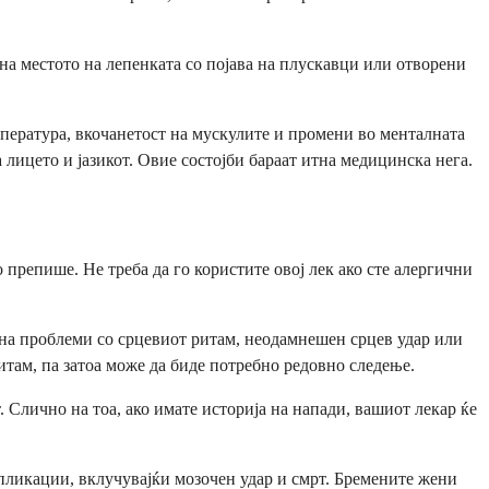
а местото на лепенката со појава на плускавци или отворени
мпература, вкочанетост на мускулите и промени во менталната
 лицето и јазикот. Овие состојби бараат итна медицинска нега.
 препише. Не треба да го користите овој лек ако сте алергични
а на проблеми со срцевиот ритам, неодамнешен срцев удар или
итам, па затоа може да биде потребно редовно следење.
 Слично на тоа, ако имате историја на напади, вашиот лекар ќе
мпликации, вклучувајќи мозочен удар и смрт. Бремените жени