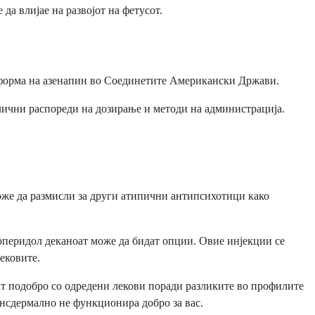
да влијае на развојот на фетусот.
а форма на азенапин во Соединетите Американски Држави.
азлични распореди на дозирање и методи на администрација.
оже да размисли за други атипични антипсихотици како
оперидол деканоат може да бидат опции. Овие инјекции се
ековите.
т подобро со одредени лекови поради разликите во профилите
рансдермално не функционира добро за вас.