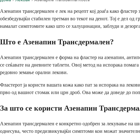
Азенапин трансдермален е лек на рецепт кој доаѓа како фластер 
обезбедувајќи стабилен третман во текот на денот. Тој е дел од
намалат симптомите како што се халуцинации, заблуди и дезор
Што е Азенапин Трансдермален?
Азенапин трансдермален е форма на фластер на азенапин, антипси
се сеќавате на дневните таблети. Овој метод на испорака помаг
редовно земање орални лекови.
Фластерот ја користи вашата кожа како пат за испорака на леков
прво од вашиот стомак или црн дроб. Ова може да доведе до по
За што се користи Азенапин Трансдерма
Азенапин трансдермален е конкретно одобрен за лекување на шизо
однесува, често предизвикувајќи симптоми кои можат значително