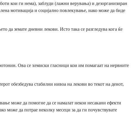
оти кои ги нема), заблуди (лажни верувања) и дезорганизиран
лена мотивација и социјално повлекување, иако може да биде
то да земате дневни лекови. Исто така се разгледува кога ќе
отонин. Ова се хемиски гласници кои им помагаат на нервните
терот обезбедува стабилни нивоа на лекови во текот на денот,
ување може да помогне да се намалат некои несакани ефекти
ко може да потрае неколку месеци за да ги почувствувате