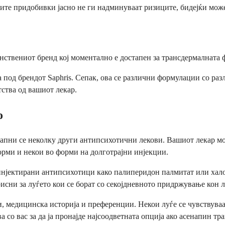
ните придобивки јасно не ги надминуваат ризиците, бидејќи може 
динствениот бренд кој моментално е достапен за трансдермалнат
та под брендот Saphris. Сепак, ова се различни формулации со р
ства од вашиот лекар.
о
стапни се неколку други антипсихотични лекови. Вашиот лекар м
орми и некои во форми на долготрајни инјекции.
 инјектирани антипсихотици како палиперидон палмитат или хал
исни за луѓето кои се борат со секојдневното придржување кон л
 медицинска историја и преференции. Некои луѓе се чувствуваа
 со вас за да ја пронајде најсоодветната опција ако асенапин т