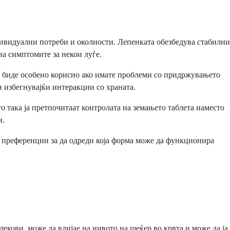
ивидуални потреби и околности. Лепенката обезбедува стабилни
на симптомите за некои луѓе.
да биде особено корисно ако имате проблеми со придржувањето
и избегнувајќи интеракции со храната.
 така ја претпочитаат контролата на земањето таблета наместо
и.
е преференции за да одреди која форма може да функционира
екови, може да влијае на нивото на шеќер во крвта и може да ја