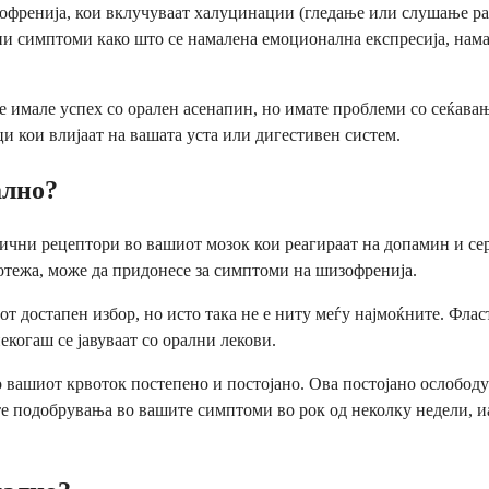
френија, кои вклучуваат халуцинации (гледање или слушање раб
ни симптоми како што се намалена емоционална експресија, нама
е имале успех со орален асенапин, но имате проблеми со сеќавање
 кои влијаат на вашата уста или дигестивен систем.
ално?
ни рецептори во вашиот мозок кои реагираат на допамин и сер
нотежа, може да придонесе за симптоми на шизофренија.
от достапен избор, но исто така не е ниту меѓу најмоќните. Флас
екогаш се јавуваат со орални лекови.
о вашиот крвоток постепено и постојано. Ова постојано ослобод
е подобрувања во вашите симптоми во рок од неколку недели, иа