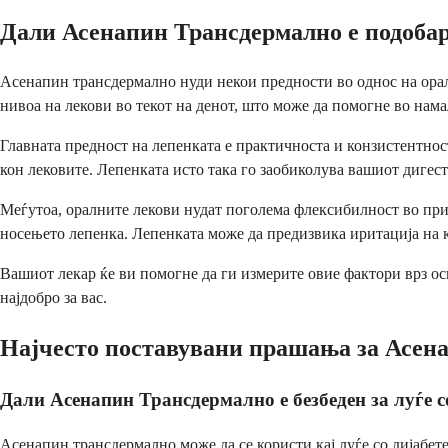
Дали Асенапин Трансдермално е подобар
Асенапин трансдермално нуди некои предности во однос на орал
нивоа на лекови во текот на денот, што може да помогне во нам
Главната предност на лепенката е практичноста и конзистентнос
кон лековите. Лепенката исто така го заобиколува вашиот дигес
Меѓутоа, оралните лекови нудат поголема флексибилност во прил
носењето лепенка. Лепенката може да предизвика иритација на к
Вашиот лекар ќе ви помогне да ги измерите овие фактори врз о
најдобро за вас.
Најчесто поставувани прашања за Асен
Дали Асенапин Трансдермално е безбеден за луѓе с
Асенапин трансдермално може да се користи кај луѓе со дијабете