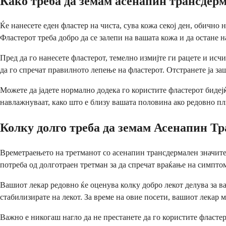
Како треба да земам асенапин трансдер
Ќе нанесете еден фластер на чиста, сува кожа секој ден, обично 
Фластерот треба добро да се залепи на вашата кожа и да остане н
Пред да го нанесете фластерот, темелно измијте ги рацете и исч
да го спречат правилното лепење на фластерот. Отстранете ја за
Можете да јадете нормално додека го користите фластерот бидејќ
навлажнуваат, како што е близу вашата половина ако редовно пли
Колку долго треба да земам Асенапин Т
Времетраењето на третманот со асенапин трансдермален значите
потреба од долготраен третман за да спречат враќање на симпто
Вашиот лекар редовно ќе оценува колку добро лекот делува за в
стабилизирате на лекот. За време на овие посети, вашиот лекар 
Важно е никогаш нагло да не престанете да го користите фласте