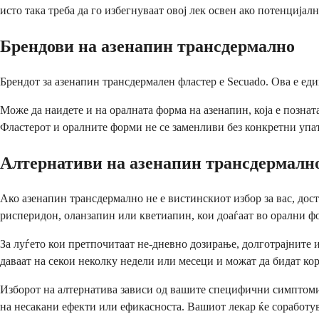
исто така треба да го избегнуваат овој лек освен ако потенцијал
Брендови на азенапин трансдермално
Брендот за азенапин трансдермален фластер е Secuado. Ова е е
Може да наидете и на оралната форма на азенапин, која е позна
Фластерот и оралните форми не се заменливи без конкретни упат
Алтернативи на азенапин трансдермалн
Ако азенапин трансдермално не е вистинскиот избор за вас, до
рисперидон, оланзапин или кветиапин, кои доаѓаат во орални ф
За луѓето кои претпочитаат не-дневно дозирање, долготрајните
даваат на секои неколку недели или месеци и можат да бидат кор
Изборот на алтернатива зависи од вашите специфични симптоми,
на несакани ефекти или ефикасноста. Вашиот лекар ќе соработува