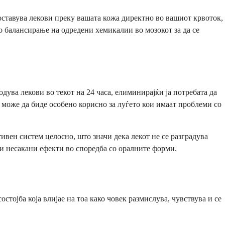
доставува лекови преку вашата кожа директно во вашиот крвоток,
о балансирање на одредени хемикалии во мозокот за да се
ува лекови во текот на 24 часа, елиминирајќи ја потребата да
о може да биде особено корисно за луѓето кои имаат проблеми со
ивен систем целосно, што значи дека лекот не се разградува
и несакани ефекти во споредба со оралните форми.
тојба која влијае на тоа како човек размислува, чувствува и се