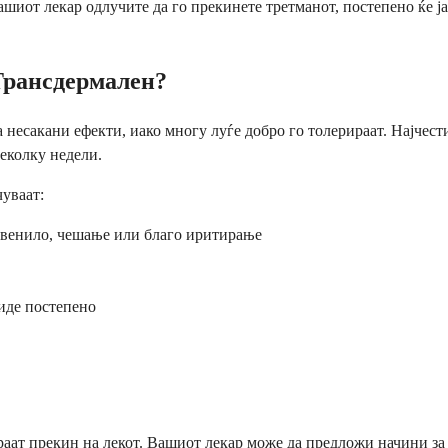
иот лекар одлучите да го прекинете третманот, постепено ќе ја 
Трансдермален?
 несакани ефекти, иако многу луѓе добро го толерираат. Најчест
неколку недели.
уваат:
црвенило, чешање или благо иритирање
биде постепено
раат прекин на лекот. Вашиот лекар може да предложи начини за