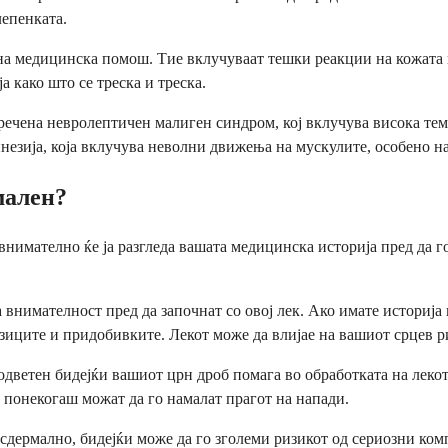
лепенката.
на медицинска помош. Тие вклучуваат тешки реакции на кожата н
 како што се треска и треска.
аречена невролептичен малиген синдром, кој вклучува висока те
инезија, која вклучува неволни движења на мускулите, особено на
мален?
внимателно ќе ја разгледа вашата медицинска историја пред да го
 внимателност пред да започнат со овој лек. Ако имате историј
зиците и придобивките. Лекот може да влијае на вашиот срцев р
одветен бидејќи вашиот црн дроб помага во обработката на лекот.
 понекогаш можат да го намалат прагот на напади.
нсдермално, бидејќи може да го зголеми ризикот од сериозни ко