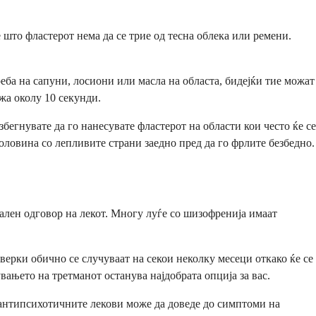
е што фластерот нема да се трие од тесна облека или ремени.
реба на сапуни, лосиони или масла на областа, бидејќи тие можат
жа околу 10 секунди.
бегнувате да го нанесувате фластерот на области кои често ќе се
половина со лепливите страни заедно пред да го фрлите безбедно.
ален одговор на лекот. Многу луѓе со шизофренија имаат
ерки обично се случуваат на секои неколку месеци откако ќе се
вањето на третманот останува најдобрата опција за вас.
а антипсихотичните лекови може да доведе до симптоми на