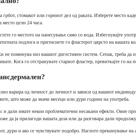
мално?
на грбот, стомакот или горниот дел од раката. Изберете место кад
а место цели 24 часа.
истете го местото на нанесување само со вода. Избегнувајте упот
штитната подлога и притиснете го фластерот цврсто на вашата ко
и не поминува низ вашиот дигестивен систем. Сепак, треба да из
вате. Кога го отстранувате стариот фластер, превиткајте го на 
рансдермален?
лно варира од личност до личност и зависи од вашиот индивиду
мите, што може да значи месеци или дури години на употреба.
ас и дали имате некои проблематични несакани ефекти. Овие пров
може да ја прилагоди вашата доза или да разговара дали продолжу
рот, дури и ако се чувствувате подобро. Наглото прекинување н