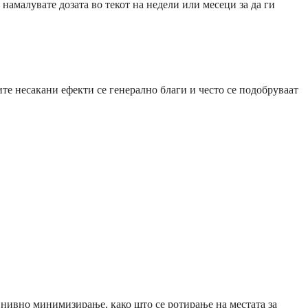
намалувате дозата во текот на недели или месеци за да ги
ите несакани ефекти се генерално благи и често се подобруваат
 нивно минимизирање, како што се ротирање на местата за