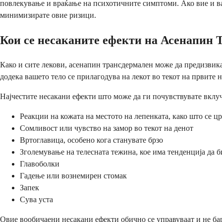
повлекување и враќање на психотичните симптоми. Ако вие и ваш
минимизирате овие ризици.
Кои се несаканите ефекти на Асенапин 
Како и сите лекови, асенапин трансдермален може да предизвика
додека вашето тело се прилагодува на лекот во текот на првите 
Најчестите несакани ефекти што може да ги почувствувате вклуч
Реакции на кожата на местото на лепенката, како што се 
Сомливост или чувство на замор во текот на денот
Вртоглавица, особено кога станувате брзо
Зголемување на телесната тежина, кое има тенденција да 
Главоболки
Гадење или вознемирен стомак
Запек
Сува уста
Овие вообичаени несакани ефекти обично се управуваат и не ба