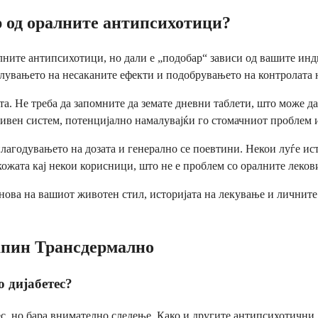
 од оралните антипсихотици?
ните антипсихотици, но дали е „подобар“ зависи од вашите инд
алувањето на несаканите ефекти и подобрувањето на контролата 
та. Не треба да запомните да земате дневни таблети, што може 
тивен систем, потенцијално намалувајќи го стомачниот проблем 
агодувањето на дозата и генерално се поевтини. Некои луѓе исто
ожата кај некои корисници, што не е проблем со оралните леков
снова на вашиот животен стил, историјата на лекување и личнит
апин Трансдермално
о дијабетес?
с, но бара внимателно следење. Како и другите антипсихотични л