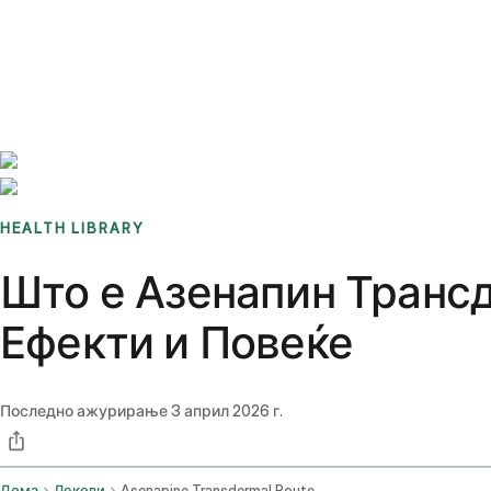
Benchmarks
Stories
FAQ
Sign up / Log in
HEALTH LIBRARY
Што е Азенапин Транс
Ефекти и Повеќе
Последно ажурирање
3 април 2026 г.
Дома
Лекови
Asenapine Transdermal Route