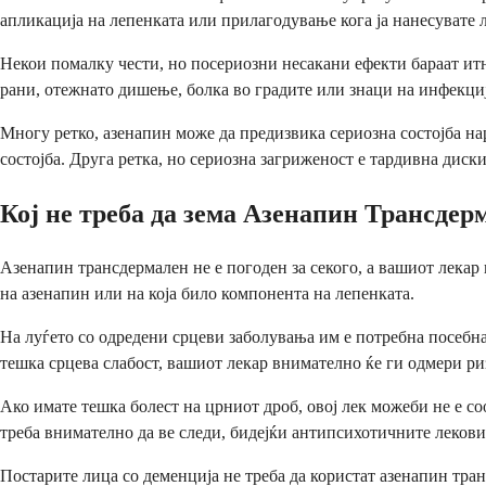
апликација на лепенката или прилагодување кога ја нанесувате 
Некои помалку чести, но посериозни несакани ефекти бараат ит
рани, отежнато дишење, болка во градите или знаци на инфекција
Многу ретко, азенапин може да предизвика сериозна состојба н
состојба. Друга ретка, но сериозна загриженост е тардивна диск
Кој не треба да зема Азенапин Трансдер
Азенапин трансдермален не е погоден за секого, а вашиот лекар 
на азенапин или на која било компонента на лепенката.
На луѓето со одредени срцеви заболувања им е потребна посебна
тешка срцева слабост, вашиот лекар внимателно ќе ги одмери ри
Ако имате тешка болест на црниот дроб, овој лек можеби не е со
треба внимателно да ве следи, бидејќи антипсихотичните лекови
Постарите лица со деменција не треба да користат азенапин тра