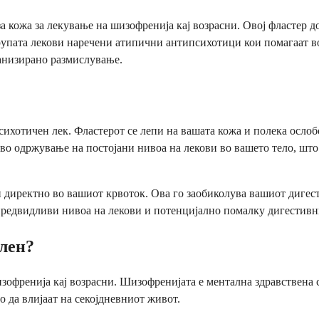
за кожа за лекување на шизофренија кај возрасни. Овој фластер 
 групата лекови наречени атипични антипсихотици кои помагаат в
ганизирано размислување.
хотичен лек. Фластерот се лепи на вашата кожа и полека ослобод
а во одржување на постојани нивоа на лекови во вашето тело, шт
и директно во вашиот крвоток. Ова го заобиколува вашиот дигест
предвидливи нивоа на лекови и потенцијално помалку дигестивн
лен?
френија кај возрасни. Шизофренијата е ментална здравствена сос
 да влијаат на секојдневниот живот.