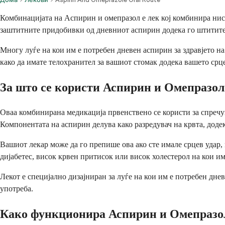
Комбинацијата на Аспирин и омепразол е лек кој комбинира ниск
заштитните придобивки од дневниот аспирин додека го штитите
Многу луѓе на кои им е потребен дневен аспирин за здравјето на
како да имате телохранител за вашиот стомак додека вашето срце
За што се користи Аспирин и Омепразол
Оваа комбинирана медикација првенствено се користи за спречу
Компонентата на аспирин делува како разредувач на крвта, доде
Вашиот лекар може да го препише ова ако сте имале срцев удар, 
дијабетес, висок крвен притисок или висок холестерол на кои им
Лекот е специјално дизајниран за луѓе на кои им е потребен дне
употреба.
Како функционира Аспирин и Омепразо