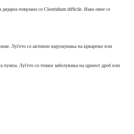
ареа поврзана со Clostridium difficile. Иако овие се
репише. Луѓето со активни нарушувања на крварење или
ата пумпа. Луѓето со тешки заболувања на црниот дроб или