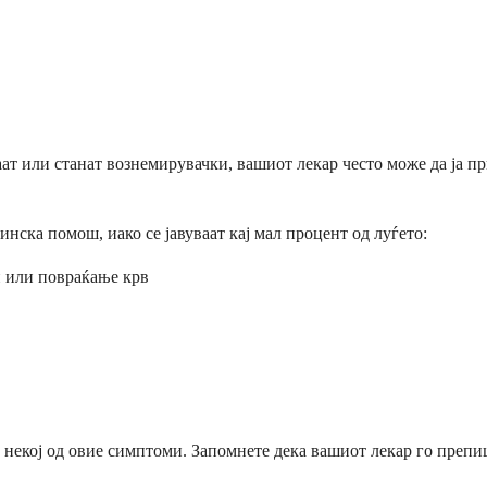
ат или станат вознемирувачки, вашиот лекар често може да ја 
нска помош, иако се јавуваат кај мал процент од луѓето:
и или повраќање крв
 некој од овие симптоми. Запомнете дека вашиот лекар го препи