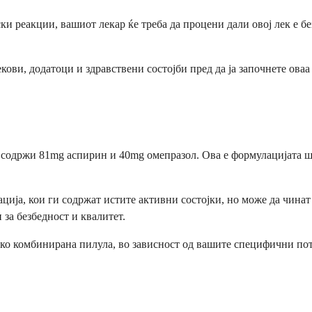
и реакции, вашиот лекар ќе треба да процени дали овој лек е без
ови, додатоци и здравствени состојби пред да ја започнете оваа 
кој содржи 81mg аспирин и 40mg омепразол. Ова е формулацијата 
ција, кои ги содржат истите активни состојки, но може да чинат
за безбедност и квалитет.
ако комбинирана пилула, во зависност од вашите специфични по