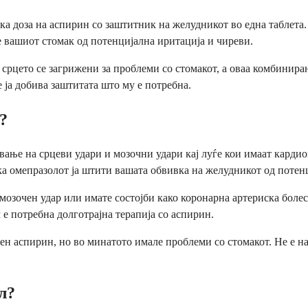
а доза на аспирин со заштитник на желудникот во една таблета.
 вашиот стомак од потенцијална иритација и чиреви.
 срцето се загрижени за проблеми со стомакот, а оваа комбинира
 ја добива заштитата што му е потребна.
?
вање на срцеви удари и мозочни удари кај луѓе кои имаат карди
ка омепразолот ја штити вашата обвивка на желудникот од потен
мозочен удар или имате состојби како коронарна артериска болест
 е потребна долготрајна терапија со аспирин.
вен аспирин, но во минатото имале проблеми со стомакот. Не е н
л?