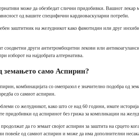
тернативи може да обезбедат слични придобивки. Вашиот лекар м
 зависност од вашите специфични кардиоваскуларни потреби.
осебен заштитник на желудникот како фамотидин или друг инхиб
дат соодветни други антитромбоцитни лекови или антикоагуланси
при изборот на најдобрата алтернатива.
д земањето само Аспирин?
 аспирин, комбинацијата со омепразол е значително подобра од з
оредба со самиот аспирин.
блеми со желудникот, како што се над 60 години, имате историја
те придобивки од аспиринот без грижа за компликации на желуд
 продолжат да го земаат својот аспирин за заштита на срцето ко
ни повеќе од самиот аспирин и може да има дополнителни несак