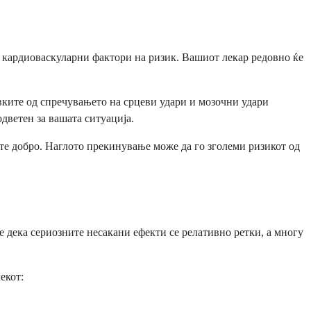
е кардиоваскуларни фактори на ризик. Вашиот лекар редовно ќе
вките од спречувањето на срцеви удари и мозочни удари
дветен за вашата ситуација.
ате добро. Наглото прекинување може да го зголеми ризикот од
е дека сериозните несакани ефекти се релативно ретки, а многу
екот: