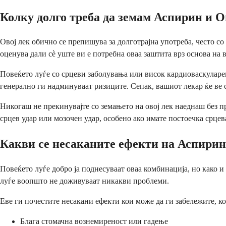
Колку долго треба да земам Аспирин и 
Овој лек обично се препишува за долготрајна употреба, често с
оценува дали сè уште ви е потребна оваа заштита врз основа на 
Повеќето луѓе со срцеви заболувања или висок кардиоваскуларе
генерално ги надминуваат ризиците. Сепак, вашиот лекар ќе ве с
Никогаш не прекинувајте со земањето на овој лек наеднаш без пр
срцев удар или мозочен удар, особено ако имате постоечка срцев
Какви се несаканите ефекти на Аспири
Повеќето луѓе добро ја поднесуваат оваа комбинација, но како и
луѓе воопшто не доживуваат никакви проблеми.
Еве ги почестите несакани ефекти кои може да ги забележите, ко
Блага стомачна вознемиреност или гадење