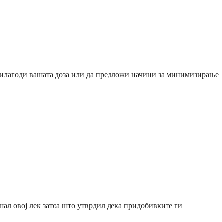
прилагоди вашата доза или да предложи начини за минимизирање
шал овој лек затоа што утврдил дека придобивките ги