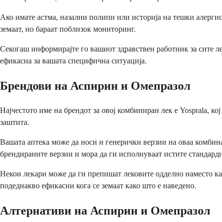
Ако имате астма, назални полипи или историја на тешки алергиск
земаат, но бараат поблизок мониторинг.
Секогаш информирајте го вашиот здравствен работник за сите лек
ефикасна за вашата специфична ситуација.
Брендови на Аспирин и Омепразол
Најчестото име на брендот за овој комбиниран лек е Yosprala, 
заштита.
Вашата аптека може да носи и генерички верзии на оваа комбина
брендираните верзии и мора да ги исполнуваат истите стандарди 
Некои лекари може да ги препишат лековите одделно наместо к
подеднакво ефикасни кога се земаат како што е наведено.
Алтернативи на Аспирин и Омепразол