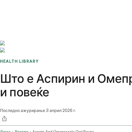
Benchmarks
Stories
FAQ
Sign up / Log in
HEALTH LIBRARY
Што е Аспирин и Омепр
и повеќе
Последно ажурирање
3 април 2026 г.
Дома
Лекови
Aspirin And Omeprazole Oral Route