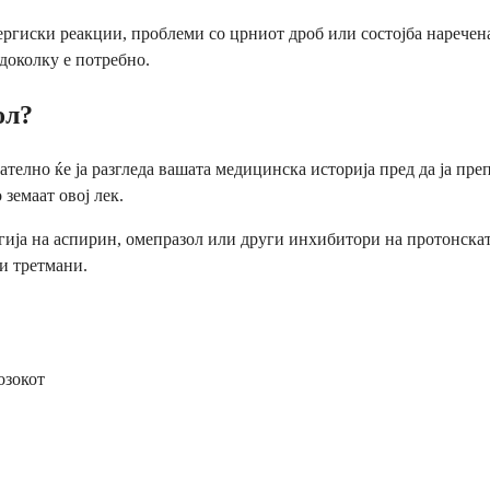
иски реакции, проблеми со црниот дроб или состојба наречена диј
 доколку е потребно.
ол?
мателно ќе ја разгледа вашата медицинска историја пред да ја п
земаат овој лек.
ергија на аспирин, омепразол или други инхибитори на протонск
и третмани.
озокот