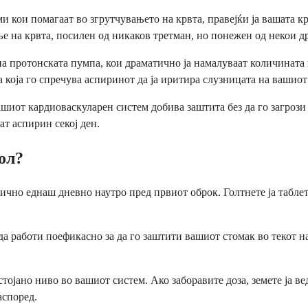
 кои помагаат во згрутчувањето на крвта, правејќи ја вашата к
ање на крвта, посилен од никаков третман, но понежен од некои д
а протонската пумпа, кои драматично ја намалуваат количината
 која го спречува аспиринот да ја иритира слузницата на вашиот
ашиот кардиоваскуларен систем добива заштита без да го загрози
ат аспирин секој ден.
ол?
ично еднаш дневно наутро пред првиот оброк. Голтнете ја таблета
а работи поефикасно за да го заштити вашиот стомак во текот н
стојано ниво во вашиот систем. Ако заборавите доза, земете ја ве
аспоред.