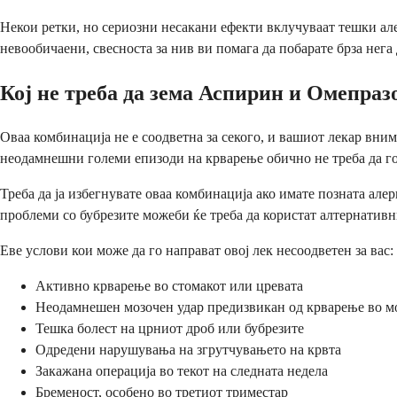
Некои ретки, но сериозни несакани ефекти вклучуваат тешки алерг
невообичаени, свесноста за нив ви помага да побарате брза нега
Кој не треба да зема Аспирин и Омепраз
Оваа комбинација не е соодветна за секого, и вашиот лекар вни
неодамнешни големи епизоди на крварење обично не треба да го 
Треба да ја избегнувате оваа комбинација ако имате позната ал
проблеми со бубрезите можеби ќе треба да користат алтернативн
Еве услови кои може да го направат овој лек несоодветен за вас:
Активно крварење во стомакот или цревата
Неодамнешен мозочен удар предизвикан од крварење во м
Тешка болест на црниот дроб или бубрезите
Одредени нарушувања на згрутчувањето на крвта
Закажана операција во текот на следната недела
Бременост, особено во третиот триместар