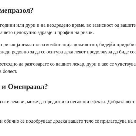
Омепразол?
о години или дури и на неодредено време, во зависност од вашит
вашето целокупно здравје и профил на ризик.
н ризик ја земаат оваа комбинација доживотно, бидејќи придоби
леди редовно за да се осигура дека лекот продолжува да биде соо
етходно да разговарате со вашиот лекар, дури и ако се чувствув
а болест.
н и Омепразол?
 сите лекови, може да предизвика несакани ефекти. Добрата вест 
и обично се подобруваат додека вашето тело се прилагодува на л