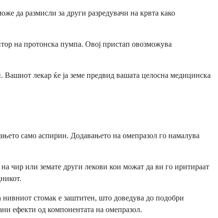
оже да размисли за други разредувачи на крвта како
итор на протонска пумпа. Овој пристап овозможува
. Вашиот лекар ќе ја земе предвид вашата целосна медицинска
емањето само аспирин. Додавањето на омепразол го намалува
 на чир или земате други лекови кои можат да ви го иритираат
никот.
га нивниот стомак е заштитен, што доведува до подобри
ани ефекти од компонентата на омепразол.