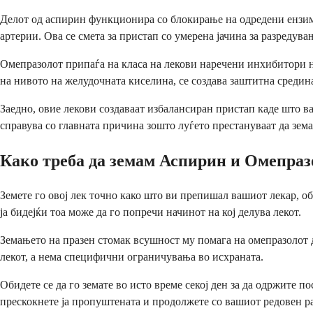
Делот од аспирин функционира со блокирање на одредени ензими
артерии. Ова се смета за пристап со умерена јачина за разредув
Омепразолот припаѓа на класа на лекови наречени инхибитори н
на нивото на желудочната киселина, се создава заштитна средина
Заедно, овие лекови создаваат избалансиран пристап каде што в
справува со главната причина зошто луѓето престануваат да зема
Како треба да земам Аспирин и Омепраз
Земете го овој лек точно како што ви препишал вашиот лекар, об
ја бидејќи тоа може да го попречи начинот на кој делува лекот.
Земањето на празен стомак всушност му помага на омепразолот д
лекот, а нема специфични ограничувања во исхраната.
Обидете се да го земате во исто време секој ден за да одржите по
прескокнете ја пропуштената и продолжете со вашиот редовен р