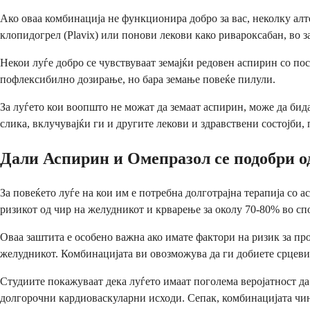
Ако оваа комбинација не функционира добро за вас, неколку ал
клопидогрел (Plavix) или понови лекови како ривароксабан, во
Некои луѓе добро се чувствуваат земајќи редовен аспирин со п
пофлексибилно дозирање, но бара земање повеќе пилули.
За луѓето кои воопшто не можат да земаат аспирин, може да би
слика, вклучувајќи ги и другите лекови и здравствени состојби, 
Дали Аспирин и Омепразол се подобри о
За повеќето луѓе на кои им е потребна долготрајна терапија со
ризикот од чир на желудникот и крварење за околу 70-80% во сп
Оваа заштита е особено важна ако имате фактори на ризик за про
желудникот. Комбинацијата ви овозможува да ги добиете срцеви
Студиите покажуваат дека луѓето имаат поголема веројатност да
долгорочни кардиоваскуларни исходи. Сепак, комбинацијата чи