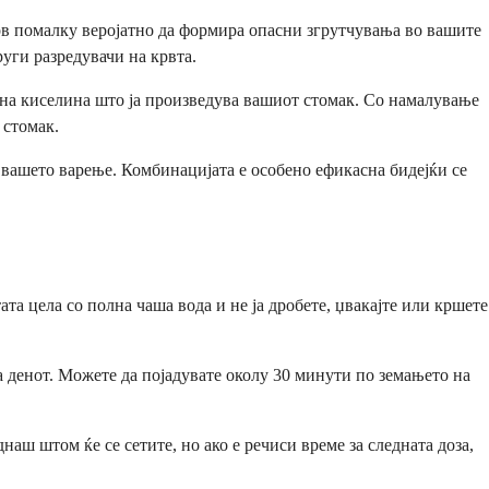
рв помалку веројатно да формира опасни згрутчувања во вашите
руги разредувачи на крвта.
 на киселина што ја произведува вашиот стомак. Со намалување
 стомак.
 вашето варење. Комбинацијата е особено ефикасна бидејќи се
та цела со полна чаша вода и не ја дробете, џвакајте или кршете
а денот. Можете да појадувате околу 30 минути по земањето на
днаш штом ќе се сетите, но ако е речиси време за следната доза,