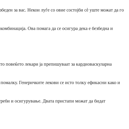
беден за вас. Некои луѓе со овие состојби сè уште можат да го
комбинација. Ова помага да се осигура дека е безбедна и
што повеќето лекари ја препишуваат за кардиоваскуларна
 помалку. Генеричките лекови се исто толку ефикасни како и
треби и осигурување. Двата пристапи можат да бидат