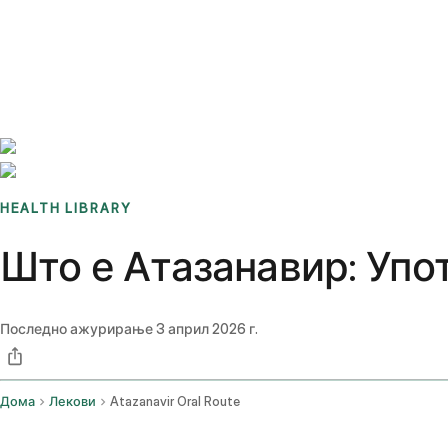
Benchmarks
Stories
FAQ
Sign up / Log in
HEALTH LIBRARY
Што е Атазанавир: Упо
Последно ажурирање
3 април 2026 г.
Дома
Лекови
Atazanavir Oral Route