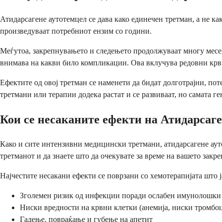
Атидарсагене аутотемцел се дава како единечен третман, а не ка
произведуваат потребниот ензим со години.
Меѓутоа, закрепнувањето и следењето продолжуваат многу месец
внимава на какви било компликации. Ова вклучува редовни крв
Ефектите од овој третман се наменети да бидат долготрајни, п
третмани или терапии додека растат и се развиваат, но самата ге
Кои се несаканите ефекти на Атидарсаг
Како и сите интензивни медицински третмани, атидарсагене аут
третманот и да знаете што да очекувате за време на вашето закр
Најчестите несакани ефекти се поврзани со хемотерапијата што 
Зголемен ризик од инфекции поради ослабен имунолошки
Ниски вредности на крвни клетки (анемија, ниски тромбо
Гадење, повраќање и губење на апетит