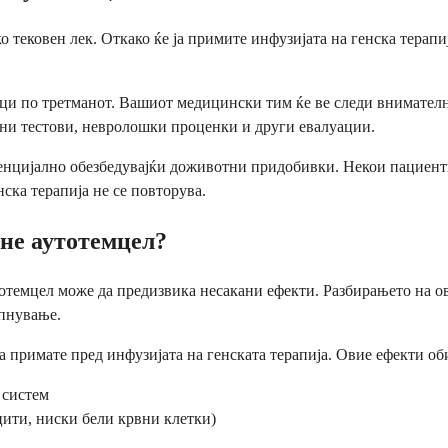
ко тековен лек. Откако ќе ја примите инфузијата на генска терап
и по третманот. Вашиот медицински тим ќе ве следи внимателно
ни тестови, невролошки проценки и други евалуации.
отенцијално обезбедувајќи доживотни придобивки. Некои пациен
нска терапија не се повторува.
ене аутотемцел?
отемцел може да предизвика несакани ефекти. Разбирањето на ов
епнување.
ја примате пред инфузијата на генската терапија. Овие ефекти о
 систем
цити, ниски бели крвни клетки)