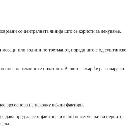
врзани со централната линија што се користи за лекување.
и месеци или години по третманот, поради што е од суштинско
з основа на тековните податоци. Вашиот лекар ќе разговара со
вас врз основа на неколку важни фактори.
е дава пред да се појави значително оштетување на нервите.
ување.