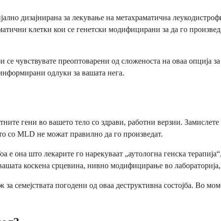
јално дизајнирана за лекување на метахраматична леукодистрофиј
атични клетки кои се генетски модифицирани за да го произведа
се чувствувате преоптоварени од сложеноста на оваа опција за т
 информирани одлуки за вашата нега.
ктните гени во вашето тело со здрави, работни верзии. Замислете
то со MLD не можат правилно да го произведат.
оа е она што лекарите го нарекуваат „аутологна генска терапија
ашата коскена срцевина, нивно модифицирање во лабораторија, а
 за семејствата погодени од оваа деструктивна состојба. Во мо