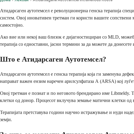
Атидарсаген аутотемсел е револуционерна генска терапија специ
систем. Овој иновативен третман ги користи вашите сопствени м
самостојно.
Ако вие или некој ваш близок е дијагностициран со MLD, можеби 
терапија со едноставни, јасни термини за да можете да донесете
Што е Атидарсаген Аутотемсел?
Атидарсаген аутотемсел е генска терапија која ги заменува дефе
направат важен ензим наречен арилсулфатаза А (ARSA) кој луѓе
Овој третман е познат и по неговото брендирано име Libmeldy. Т
клетки од донор. Процесот вклучува земање матични клетки од в
Терапијата претставува години научно истражување и нуди надеж
земји.