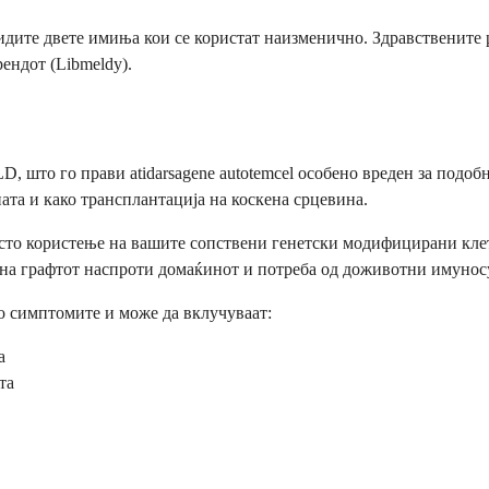
видите двете имиња кои се користат наизменично. Здравствените
рендот (Libmeldy).
, што го прави atidarsagene autotemcel особено вреден за подо
та и како трансплантација на коскена срцевина.
то користење на вашите сопствени генетски модифицирани клетк
т на графтот наспроти домаќинот и потреба од доживотни имуно
о симптомите и може да вклучуваат:
а
та