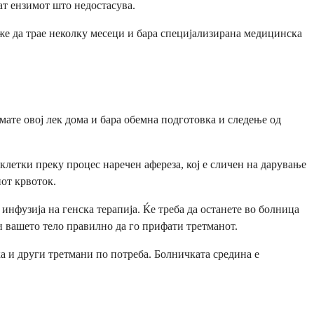
ат ензимот што недостасува.
же да трае неколку месеци и бара специјализирана медицинска
мате овој лек дома и бара обемна подготовка и следење од
летки преку процес наречен афереза, кој е сличен на дарување
иот крвоток.
инфузија на генска терапија. Ќе треба да останете во болница
 вашето тело правилно да го прифати третманот.
а и други третмани по потреба. Болничката средина е