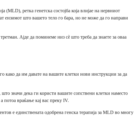
а (MLD), ретка генетска состојба која влијае на нервниот
т ензимот што вашето тело го бара, но не може да го направи
ретман. Ајде да поминеме низ сè што треба да знаете за оваа
 го како да им давате на вашите клетки нови инструкции за да
“, што значи дека ги користи вашите сопствени клетки наместо
 потоа враќање кај вас преку IV.
ментов е единствената одобрена генска терапија за MLD во многу