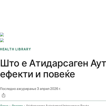
Benchmarks
Stories
FAQ
Sign up / Log in
HEALTH LIBRARY
Што е Атидарсаген Аут
ефекти и повеќе
Последно ажурирање
3 април 2026 г.
Дома
Лекови
Atidarsagene Autotemcel Intravenous Route