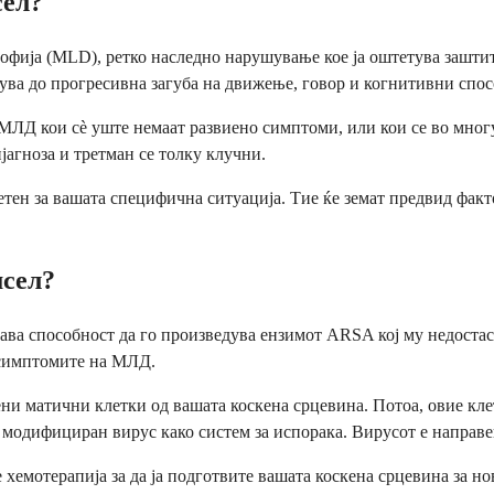
сел?
офија (MLD), ретко наследно нарушување кое ја оштетува заштит
ува до прогресивна загуба на движење, говор и когнитивни спос
 МЛД кои сè уште немаат развиено симптоми, или кои се во многу 
јагноза и третман се толку клучни.
тен за вашата специфична ситуација. Тие ќе земат предвид факто
мсел?
ава способност да го произведува ензимот ARSA кој му недостас
 симптомите на МЛД.
и матични клетки од вашата коскена срцевина. Потоа, овие клет
 модифициран вирус како систем за испорака. Вирусот е направе
хемотерапија за да ја подготвите вашата коскена срцевина за но