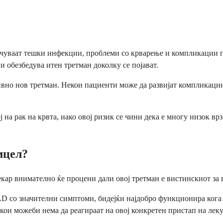
чуваат тешки инфекции, проблеми со крварење и компликации по
 обезбедува итен третман доколку се појават.
тивно нов третман. Некои пациенти може да развијат компликаци
на рак на крвта, иако овој ризик се чини дека е многу низок вр
мцел?
кар внимателно ќе процени дали овој третман е вистинскиот за 
D со значителни симптоми, бидејќи најдобро функционира кога с
 кои можеби нема да реагираат на овој конкретен пристап на лек