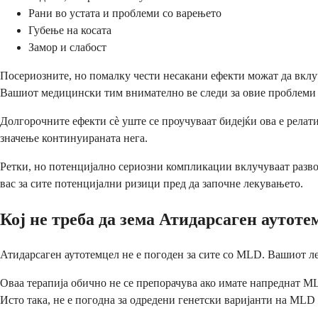
Рани во устата и проблеми со варењето
Губење на косата
Замор и слабост
Посериозните, но помалку чести несакани ефекти можат да вклу
Вашиот медицински тим внимателно ве следи за овие проблеми и
Долгорочните ефекти сè уште се проучуваат бидејќи ова е рела
значење континуираната нега.
Ретки, но потенцијално сериозни компликации вклучуваат развој 
вас за сите потенцијални ризици пред да започне лекувањето.
Кој не треба да зема Атидарсаген аутоте
Атидарсаген аутотемцел не е погоден за сите со MLD. Вашиот ле
Оваа терапија обично не се препорачува ако имате напреднат ML
Исто така, не е погодна за одредени генетски варијанти на MLD