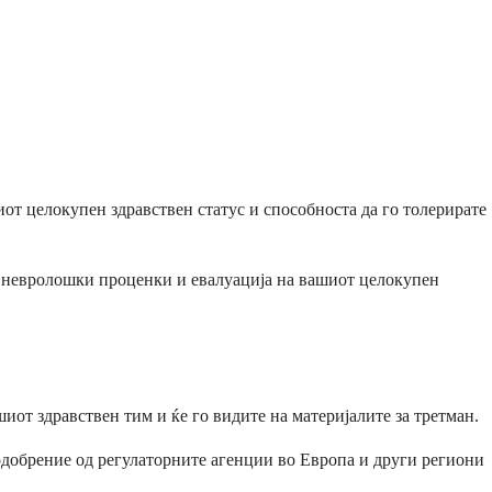
иот целокупен здравствен статус и способноста да го толерирате
, невролошки проценки и евалуација на вашиот целокупен
шиот здравствен тим и ќе го видите на материјалите за третман.
би одобрение од регулаторните агенции во Европа и други региони