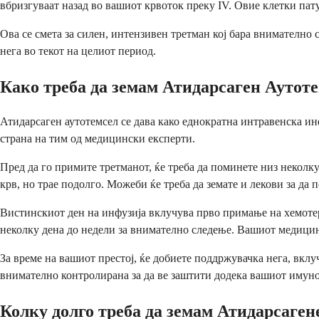
вбризгуваат назад во вашиот крвоток преку IV. Овие клетки пат
Ова се смета за силен, интензивен третман кој бара внимателно
нега во текот на целиот период.
Како треба да земам Атидарсаген Аутот
Атидарсаген аутотемсел се дава како еднократна интравенска инф
страна на тим од медицински експерти.
Пред да го примите третманот, ќе треба да поминете низ неколк
крв, но трае подолго. Можеби ќе треба да земате и лекови за да
Вистинскиот ден на инфузија вклучува прво примање на хемотера
неколку дена до недели за внимателно следење. Вашиот медицин
За време на вашиот престој, ќе добиете поддржувачка нега, вкл
внимателно контролирана за да ве заштити додека вашиот имуно
Колку долго треба да земам Атидарсаген