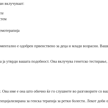
ан вклучуваат:
ите
стем
емотерапија
моментално е одобрен првенствено за деца и млади возрасни. Ваш
 ја утврди вашата подобност. Ова вклучува генетско тестирање
y. Ова име е она што обично ќе го слушнете во разговорите со ва
е специјализирана за генска терапија за ретки болести. Лекот до