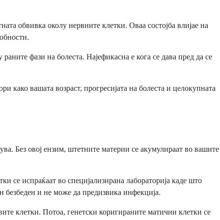
ната обвивка околу нервните клетки. Оваа состојба влијае на
обности.
раните фази на болеста. Најефикасна е кога се дава пред да се
ри како вашата возраст, прогресијата на болеста и целокупната
ува. Без овој ензим, штетните материи се акумулираат во вашите
ки се испраќаат во специјализирана лабораторија каде што
н безбеден и не може да предизвика инфекција.
вите клетки. Потоа, генетски коригираните матични клетки се