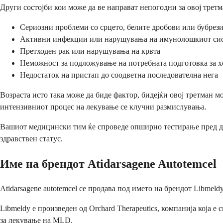
Други состојби кои може да ве направат непогодни за овој третм
Сериозни проблеми со срцето, белите дробови или бубрез
Активни инфекции или нарушувања на имунолошкиот си
Претходен рак или нарушувања на крвта
Неможност за подложување на потребната подготовка за х
Недостаток на пристап до соодветна последователна нега
Возраста исто така може да биде фактор, бидејќи овој третман 
интензивниот процес на лекување се клучни размислувања.
Вашиот медицински тим ќе спроведе опширно тестирање пред да
здравствен статус.
Име на брендот Atidarsagene Autotemcel
Atidarsagene autotemcel се продава под името на брендот Libmeld
Libmeldy е произведен од Orchard Therapeutics, компанија која 
за лекување на MLD.