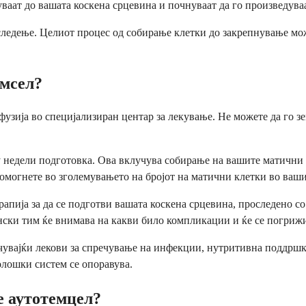
уваат до вашата коскена срцевина и почнуваат да го произведува
 следење. Целиот процес од собирање клетки до закрепнување мо
емсел?
узија во специјализиран центар за лекување. Не можете да го зе
у недели подготовка. Ова вклучува собирање на вашите матични к
 помогнете во зголемувањето на бројот на матични клетки во ваш
пија за да се подготви вашата коскена срцевина, проследено со 
ски тим ќе внимава на какви било компликации и ќе се погрижи
учувајќи лекови за спречување на инфекции, нутритивна поддршк
лошки систем се опоравува.
е аутотемцел?