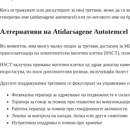
Кога истражувате или дискутирате за овој третман, може да ги 
генеричко име (atidarsagene autotemcel) или по неговото име на б
Алтернативи на Atidarsagene Autotemcel
Во моментов, има многу малку опции за третман достапни за MLD
трансплантација на хематопоетски матични клетки (HSCT), позна
HSCT вклучува примање матични клетки од здрав донатор намес
недостасува, но носи дополнителни ризици, вклучувајќи болес
Другите поддржувачки третмани се фокусираат на управување с
Физикална терапија за одржување на подвижноста и силат
Терапија за говор за помош при тешкотии во комуникација
Работна терапија за помош при секојдневните активности
Лекови за контрола на напади, болка или други симптоми
Нутритивна поддршка и помош при хранење