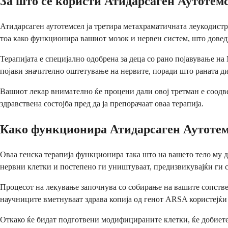
За што се користи Атидарсаген Аутотем
Атидарсаген аутотемсел ја третира метахраматичната леукодистр
тоа како функционира вашиот мозок и нервен систем, што довед
Терапијата е специјално одобрена за деца со рано појавување на
појави значително оштетување на нервите, поради што раната ди
Вашиот лекар внимателно ќе процени дали овој третман е соодве
здравствена состојба пред да ја препорачаат оваа терапија.
Како функционира Атидарсаген Аутоте
Оваа генска терапија функционира така што на вашето тело му д
нервни клетки и постепено ги уништуваат, предизвикувајќи ги
Процесот на лекување започнува со собирање на вашите сопствен
научниците вметнуваат здрава копија од генот ARSA користејќи
Откако ќе бидат подготвени модифицираните клетки, ќе добиете 