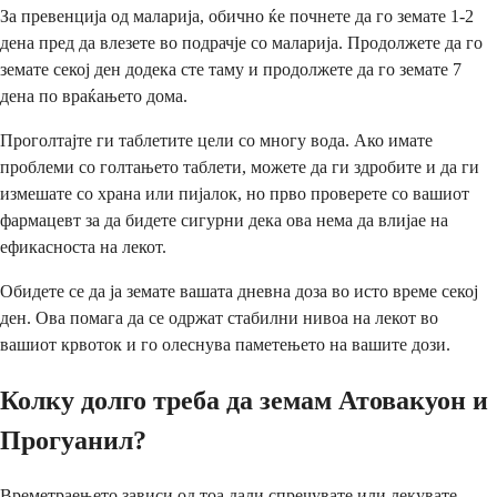
За превенција од маларија, обично ќе почнете да го земате 1-2
дена пред да влезете во подрачје со маларија. Продолжете да го
земате секој ден додека сте таму и продолжете да го земате 7
дена по враќањето дома.
Проголтајте ги таблетите цели со многу вода. Ако имате
проблеми со голтањето таблети, можете да ги здробите и да ги
измешате со храна или пијалок, но прво проверете со вашиот
фармацевт за да бидете сигурни дека ова нема да влијае на
ефикасноста на лекот.
Обидете се да ја земате вашата дневна доза во исто време секој
ден. Ова помага да се одржат стабилни нивоа на лекот во
вашиот крвоток и го олеснува паметењето на вашите дози.
Колку долго треба да земам Атовакуон и
Прогуанил?
Времетраењето зависи од тоа дали спречувате или лекувате