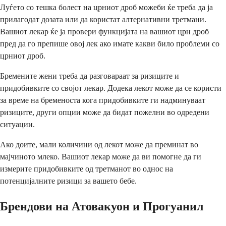
Луѓето со тешка болест на црниот дроб можеби ќе треба да ја
прилагодат дозата или да користат алтернативни третмани.
Вашиот лекар ќе ја провери функцијата на вашиот црн дроб
пред да го препише овој лек ако имате какви било проблеми со
црниот дроб.
Бремените жени треба да разговараат за ризиците и
придобивките со својот лекар. Додека лекот може да се користи
за време на бременоста кога придобивките ги надминуваат
ризиците, други опции може да бидат пожелни во одредени
ситуации.
Ако доите, мали количини од лекот може да преминат во
мајчиното млеко. Вашиот лекар може да ви помогне да ги
измерите придобивките од третманот во однос на
потенцијалните ризици за вашето бебе.
Брендови на Атовакуон и Прогуанил