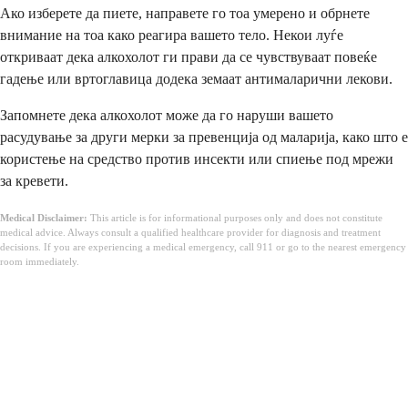
Ако изберете да пиете, направете го тоа умерено и обрнете
внимание на тоа како реагира вашето тело. Некои луѓе
откриваат дека алкохолот ги прави да се чувствуваат повеќе
гадење или вртоглавица додека земаат антималарични лекови.
Запомнете дека алкохолот може да го наруши вашето
расудување за други мерки за превенција од маларија, како што е
користење на средство против инсекти или спиење под мрежи
за кревети.
Medical Disclaimer:
This article is for informational purposes only and does not constitute
medical advice. Always consult a qualified healthcare provider for diagnosis and treatment
decisions. If you are experiencing a medical emergency, call 911 or go to the nearest emergency
room immediately.