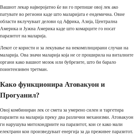
Вашиот лекар најверојатно ќе ви го препише овој лек ако
патувате во региони каде што маларијата е ендемична. Овие
области вклучуваат делови од Африка, Азија, Централна
Америка и Јужна Америка каде што комарците го носат
паразитот на маларија.
Лекот се користи и за лекување на некомплицирани случаи на
маларија. Ова значи маларија која не се проширила на виталните
органи како вашиот мозок или бубрезите, што би барало
поинтензивен третман.
Како функционира Атовакуон и
Прогуанил?
Овој комбиниран лек се смета за умерено силен и таргетира
паразити на маларија преку два различни механизми. Атовакуон
ги нарушува митохондриите на паразитот, кои се како мали
електрани кои произведуваат енергија за да преживее паразитот.