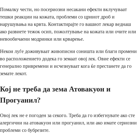
Помалку чести, но посериозни несакани ефекти вклучуваат
тешки реакции на кожата, проблеми со црниот дроб и
нарушувања на крвта. Контактирајте го вашиот лекар веднаш
ако развиете тежок осип, пожолтување на кожата или очите или
невообичаени модринки или крварење.
Некои луѓе доживуваат живописни соништа или благи промени
во расположението додека го земаат овој лек. Овие ефекти се
генерално привремени и исчезнуваат кога ќе престанете да го
земате лекот.
Кој не треба да зема Атовакуон и
Прогуанил?
Овој лек не е погоден за секого. Треба да го избегнувате ако сте
алергични на атовакуон или прогуанил, или ако имате сериозни
проблеми со бубрезите.