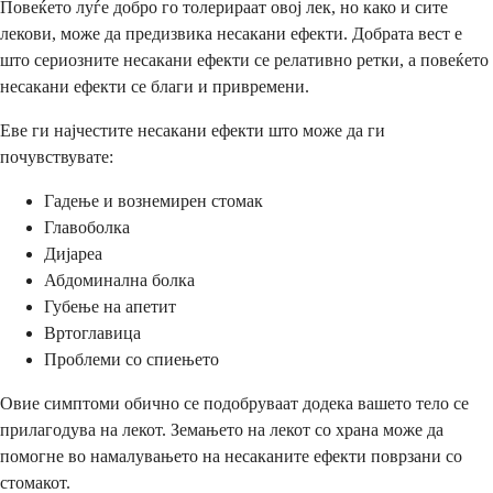
Повеќето луѓе добро го толерираат овој лек, но како и сите
лекови, може да предизвика несакани ефекти. Добрата вест е
што сериозните несакани ефекти се релативно ретки, а повеќето
несакани ефекти се благи и привремени.
Еве ги најчестите несакани ефекти што може да ги
почувствувате:
Гадење и вознемирен стомак
Главоболка
Дијареа
Абдоминална болка
Губење на апетит
Вртоглавица
Проблеми со спиењето
Овие симптоми обично се подобруваат додека вашето тело се
прилагодува на лекот. Земањето на лекот со храна може да
помогне во намалувањето на несаканите ефекти поврзани со
стомакот.