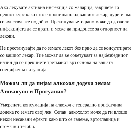
Ако лекувате активна инфекција со маларија, завршете го
целиот курс како што е пропишано од вашиот лекар, дури и ако
се чувствувате подобро. Прекинувањето рано може да дозволи
инфекцијата да се врати и може да придонесе за отпорност на
лекови.
Не престанувајте да го земате лекот без прво да се консултирате
со вашиот лекар. Тие можат да ве советуваат за најбезбедниот
начин да го прекинете третманот врз основа на вашата
специфична ситуација.
Можам ли да пијам алкохол додека земам
Атовакуон и Прогуанил?
Умерената консумација на алкохол е генерално прифатлива
додека го земате овој лек. Сепак, алкохолот може да ги влоши
некои несакани ефекти како што се гадење, вртоглавица и
стомачни тегоби.