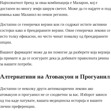
Најпознатиот бренд за оваа комбинација е Маларон, кој е
достапен во многу земји ширум светот. Може да го најдете и под
имиња како Маланил во некои региони.
Достапни се генерички верзии кои ги содржат истите активни
состојки како и брендираните верзии. Овие генерички лекови се
исто толку ефикасни, но често чинат помалку од брендираните
опции.
Вашиот фармацевт може да ви помогне да разберете која верзија
ја примате и да се осигурате дека ја добивате правилната јачина
за вашите потреби.
Алтернативи на Атовакуон и Прогуанил
Достапни се неколку други антималарични лекови ако
атовакуон и прогуанил не се соодветни за вас. Изборот зависи
од тоа каде патувате, вашата медицинска историја и вашите
лични преференции.