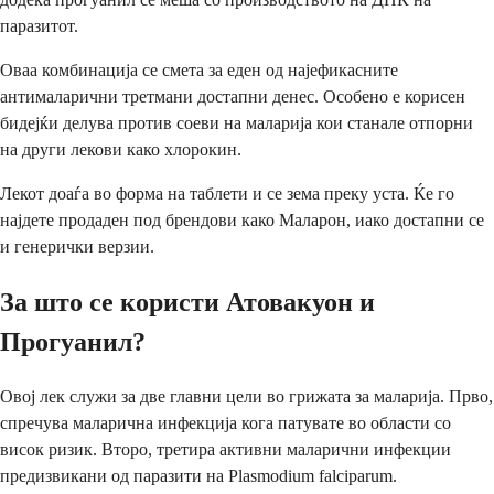
паразитот.
Оваа комбинација се смета за еден од најефикасните
антималарични третмани достапни денес. Особено е корисен
бидејќи делува против соеви на маларија кои станале отпорни
на други лекови како хлорокин.
Лекот доаѓа во форма на таблети и се зема преку уста. Ќе го
најдете продаден под брендови како Маларон, иако достапни се
и генерички верзии.
За што се користи Атовакуон и
Прогуанил?
Овој лек служи за две главни цели во грижата за маларија. Прво,
спречува маларична инфекција кога патувате во области со
висок ризик. Второ, третира активни маларични инфекции
предизвикани од паразити на Plasmodium falciparum.