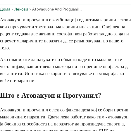
Дома
Лекови
Atovaquone And Proguanil Oral Route
Атовакуон и прогуанил е комбинација од антималарични лекови
кои спречуваат и третираат маларични инфекции. Овој лек на
рецепт содржи две активни состојки кои работат заедно за да ги
спречат маларичните паразити да се размножуваат во вашето
тело.
Ако планирате да патувате во области каде што маларијата е
честа појава, вашиот лекар може да ви го препише овој лек за да
ве заштити. Исто така се користи за лекување на маларија ако
веќе сте заразени.
Што е Атовакуон и Прогуанил?
Атовакуон и прогуанил е лек со фиксна доза кој се бори против
маларичните паразити. Двата лека работат како тим - атовакуон
ја блокира способноста на паразитот да произведува енергија,
додека прогуанил се меша со производството на ДНК на