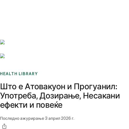
Benchmarks
Stories
FAQ
Sign up / Log in
HEALTH LIBRARY
Што е Атовакуон и Прогуанил:
Употреба, Дозирање, Несакани
ефекти и повеќе
Последно ажурирање
3 април 2026 г.