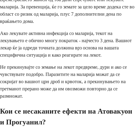
маларија. За превенција, ќе го земате за цело време додека сте во
област со ризик од маларија, плус 7 дополнителни дена по
враќањето дома.
Ако лекувате активна инфекција со маларија, текот на
лекувањето е обично многу пократок - најчесто 3 дена. Вашиот
лекар ќе ја одреди точната должина врз основа на вашата
специфична ситуација и како реагирате на лекот.
Не прекинувајте со земање на лекот предвреме, дури и ако се
чувствувате подобро. Паразитите на маларија можат да се
сокријат во вашиот црн дроб и крвоток, а прекинувањето на
третманот прерано може да им овозможи повторно да се
размножат.
Кои се несаканите ефекти на Атовакуон
и Прогуанил?