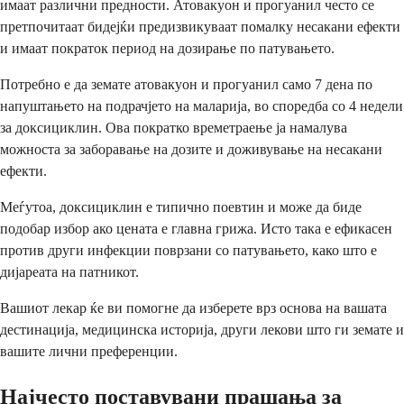
имаат различни предности. Атовакуон и прогуанил често се
претпочитаат бидејќи предизвикуваат помалку несакани ефекти
и имаат пократок период на дозирање по патувањето.
Потребно е да земате атовакуон и прогуанил само 7 дена по
напуштањето на подрачјето на маларија, во споредба со 4 недели
за доксициклин. Ова пократко времетраење ја намалува
можноста за заборавање на дозите и доживување на несакани
ефекти.
Меѓутоа, доксициклин е типично поевтин и може да биде
подобар избор ако цената е главна грижа. Исто така е ефикасен
против други инфекции поврзани со патувањето, како што е
дијареата на патникот.
Вашиот лекар ќе ви помогне да изберете врз основа на вашата
дестинација, медицинска историја, други лекови што ги земате и
вашите лични преференции.
Најчесто поставувани прашања за