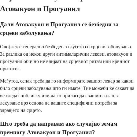
Атовакуон и Прогуанил
Дали Атовакуон и Прогуанил се безбедни за
срцеви заболувања?
Овој лек е генерално безбеден за луѓето со срцеви заболувања.
За разлика од некои други антималарични лекови, атовакуон и
прогуанил обично не влијаат на срцевиот ритам или крвниот
притисок.
Меѓутоа, сепак треба да го информирате вашиот лекар за какви
било срцеви заболувања што ги имате. Тие можеби ќе сакаат да
ве следат поблиску или да го прилагодат вашиот план за
лекување врз основа на вашите специфични потреби за
здравјето на срцето.
Што треба да направам ако случајно земам
премногу Атовакуон и Прогуанил?