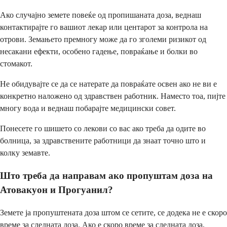
Ако случајно земете повеќе од пропишаната доза, веднаш
контактирајте го вашиот лекар или центарот за контрола на
отрови. Земањето премногу може да го зголеми ризикот од
несакани ефекти, особено гадење, повраќање и болки во
стомакот.
Не обидувајте се да се натерате да повраќате освен ако не ви е
конкретно наложено од здравствен работник. Наместо тоа, пијте
многу вода и веднаш побарајте медицински совет.
Понесете го шишето со лекови со вас ако треба да одите во
болница, за здравствените работници да знаат точно што и
колку земавте.
Што треба да направам ако пропуштам доза на
Атовакуон и Прогуанил?
Земете ја пропуштената доза штом се сетите, се додека не е скоро
време за следната доза. Ако е скоро време за следната доза,