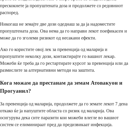
прескокнете ја пропуштената доза и продолжете со редовниот
распоред.
Никогаш не земајте две дози одеднаш за да ја надоместите
пропуштената доза. Ова нема да го направи лекот поефикасен и
може да го зголеми ризикот од несакани ефекти.
Ако го користите овој лек за превенција од маларија и
пропуштите неколку дози, контактирајте го вашиот лекар.
Можеби ќе треба да го рестартирате курсот за превенција или да
размислите за алтернативни методи на заштита.
Кога можам да престанам да земам Атовакуон и
Прогуанил?
За превенција од маларија, продолжете да го земате лекот 7 дена
откако ќе ја напуштите областа со ризик од маларија. Ова
осигурува дека сите паразити кои можеби влегле во вашиот
систем се елиминираат пред да предизвикаат инфекција.