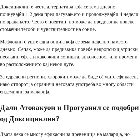
Доксициклин е честа алтернатива која се зема дневно,
почнувајќи 1-2 дена пред патувањето и продолжувајќи 4 недели
по враќањето. Често е поевтин, но може да предизвика повеќе
стомачни тегоби и чувствителност на сонце.
Мефлокин е уште една опција која се зема неделно наместо
дневно. Сепак, може да предизвика повеќе невропсихијатриски
несакани ефекти како живи соништа, анксиозност или промени
во расположението кај некои луѓе.
За одредени региони, хлорокин може да биде сè уште ефикасен,
иако отпорот ја ограничи неговата употреба во многу области
ендемични за маларија.
Дали Атовакуон и Прогуанил се подобри
од Доксициклин?
Двата лека се многу ефикасни за превенција на маларија, но