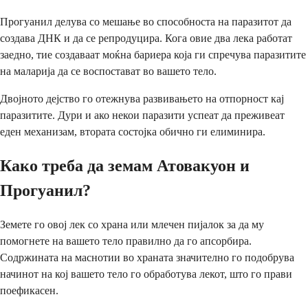
Прогуанил делува со мешање во способноста на паразитот да
создава ДНК и да се репродуцира. Кога овие два лека работат
заедно, тие создаваат моќна бариера која ги спречува паразитите
на маларија да се воспостават во вашето тело.
Двојното дејство го отежнува развивањето на отпорност кај
паразитите. Дури и ако некои паразити успеат да преживеат
еден механизам, втората состојка обично ги елиминира.
Како треба да земам Атовакуон и
Прогуанил?
Земете го овој лек со храна или млечен пијалок за да му
помогнете на вашето тело правилно да го апсорбира.
Содржината на маснотии во храната значително го подобрува
начинот на кој вашето тело го обработува лекот, што го прави
поефикасен.