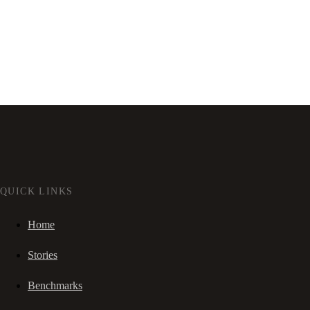
QUICK LINKS
Home
Stories
Benchmarks