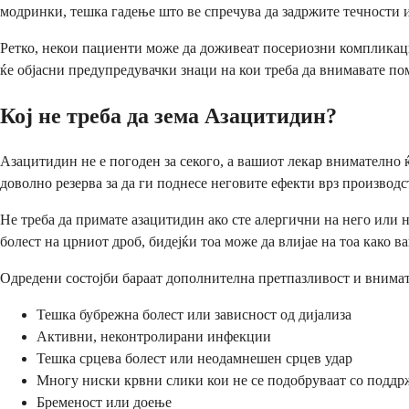
модринки, тешка гадење што ве спречува да задржите течности
Ретко, некои пациенти може да доживеат посериозни компликаци
ќе објасни предупредувачки знаци на кои треба да внимавате по
Кој не треба да зема Азацитидин?
Азацитидин не е погоден за секого, а вашиот лекар внимателно ќ
доволно резерва за да ги поднесе неговите ефекти врз производс
Не треба да примате азацитидин ако сте алергични на него или 
болест на црниот дроб, бидејќи тоа може да влијае на тоа како в
Одредени состојби бараат дополнителна претпазливост и внимат
Тешка бубрежна болест или зависност од дијализа
Активни, неконтролирани инфекции
Тешка срцева болест или неодамнешен срцев удар
Многу ниски крвни слики кои не се подобруваат со поддр
Бременост или доење