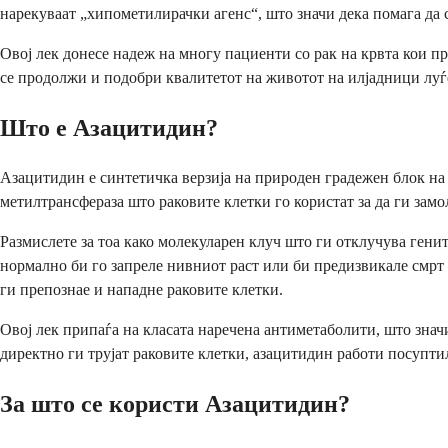
нарекуваат „хипометилирачки агенс“, што значи дека помага да 
Овој лек донесе надеж на многу пациенти со рак на крвта кои п
се продолжи и подобри квалитетот на животот на илјадници луѓ
Што е Азацитидин?
Азацитидин е синтетичка верзија на природен градежен блок н
метилтрансфераза што раковите клетки го користат за да ги замо
Размислете за тоа како молекуларен клуч што ги отклучува генит
нормално би го запреле нивниот раст или би предизвикале смрт
ги препознае и нападне раковите клетки.
Овој лек припаѓа на класата наречена антиметаболити, што знач
директно ги трујат раковите клетки, азацитидин работи посупт
За што се користи Азацитидин?