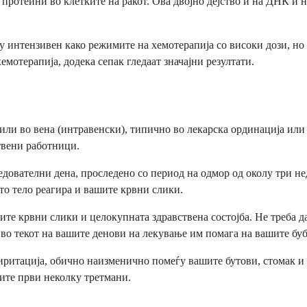
а протеини во клетките на ракот. Ова двојно дејство и на ДНК и
ку интензивен како режимите на хемотерапија со високи дози, н
мотерапија, додека сепак гледаат значајни резултати.
или во вена (интравенски), типично во лекарска ординација или а
ствени работници.
ователни дена, проследено со период на одмор од околу три нед
то тело реагира и вашите крвни слики.
ите крвни слики и целокупната здравствена состојба. Не треба д
о текот на вашите денови на лекување им помага на вашите бубр
 иритација, обично наизменично помеѓу вашите бутови, стомак и 
шите први неколку третмани.