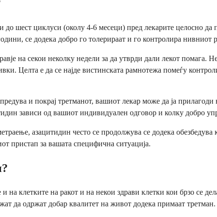
?
 до шест циклуси (околу 4-6 месеци) пред лекарите целосно да 
одини, се додека добро го толерираат и го контролира нивниот р
авје на секои неколку недели за да утврди дали лекот помага. 
бивки. Целта е да се најде вистинската рамнотежа помеѓу контр
редува и покрај третманот, вашиот лекар може да ја прилагоди в
идин зависи од вашиот индивидуален одговор и колку добро упр
еметраење, азацитидин често се продолжува се додека обезбедува
иот пристап за вашата специфична ситуација.
н?
 на клетките на ракот и на некои здрави клетки кои брзо се дел
жат да одржат добар квалитет на живот додека примаат третман.