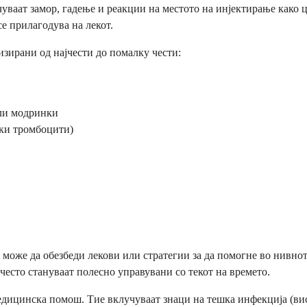
уваат замор, гадење и реакции на местото на инјектирање како ц
се прилагодува на лекот.
низирани од најчести до помалку чести:
или модринки
ски тромбоцити)
 може да обезбеди лекови или стратегии за да помогне во нивно
често стануваат полесно управувани со текот на времето.
едицинска помош. Тие вклучуваат знаци на тешка инфекција (вис