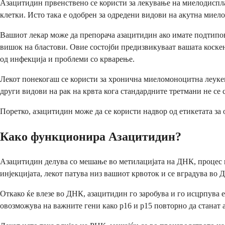
Азацитидин првенствено се користи за лекување на миелодиспла
клетки. Исто така е одобрен за одредени видови на акутна миел
Вашиот лекар може да препорача азацитидин ако имате подтипов
вишок на бластови. Овие состојби предизвикуваат вашата коске
од инфекција и проблеми со крварење.
Лекот понекогаш се користи за хронична миеломоноцитна леукемиј
други видови на рак на крвта кога стандардните третмани не се 
Поретко, азацитидин може да се користи надвор од етикетата за
Како функционира Азацитидин?
Азацитидин делува со мешање во метилацијата на ДНК, процес шт
инјекцијата, лекот патува низ вашиот крвоток и се вградува во Д
Откако ќе влезе во ДНК, азацитидин го заробува и го исцрпува е
овозможува на важните гени како p16 и p15 повторно да станат 