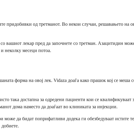
ите придобивки од третманот. Во некои случаи, решавањето на 
е со вашиот лекар пред да започнете со третман. Азацитидин мож
 и неколку месеци потоа.
шаната форма на овој лек. Vidaza доаѓа како прашок кој се меша 
исто така достапна за одредени пациенти кои се квалификуваат 
анот дома наместо да доаѓаат во клиниката за инјекции.
ои може да бидат поприфатливи додека ги обезбедуваат истите 
 добиете.