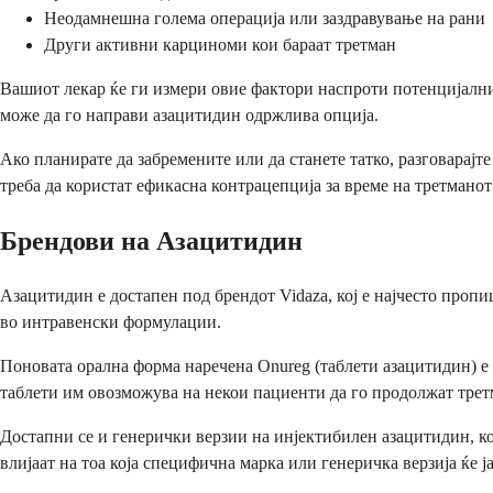
Неодамнешна голема операција или заздравување на рани
Други активни карциноми кои бараат третман
Вашиот лекар ќе ги измери овие фактори наспроти потенцијалн
може да го направи азацитидин одржлива опција.
Ако планирате да забремените или да станете татко, разговарајт
треба да користат ефикасна контрацепција за време на третманот
Брендови на Азацитидин
Азацитидин е достапен под брендот Vidaza, кој е најчесто пропи
во интравенски формулации.
Поновата орална форма наречена Onureg (таблети азацитидин) е 
таблети им овозможува на некои пациенти да го продолжат третм
Достапни се и генерички верзии на инјектибилен азацитидин, к
влијаат на тоа која специфична марка или генеричка верзија ќе ја