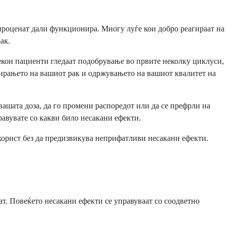
проценат дали функционира. Многу луѓе кои добро реагираат на
ак.
Некои пациенти гледаат подобрување во првите неколку циклуси,
олирањето на вашиот рак и одржувањето на вашиот квалитет на
ашата доза, да го промени распоредот или да се префрли на
авувате со какви било несакани ефекти.
 корист без да предизвикува неприфатливи несакани ефекти.
ат. Повеќето несакани ефекти се управуваат со соодветно