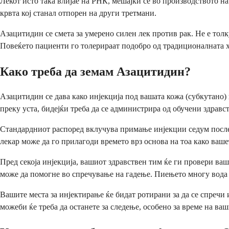
Лекот исто така влијае на РНК, мешајќи се во производството н
крвта кој станал отпорен на други третмани.
Азацитидин се смета за умерено силен лек против рак. Не е тол
Повеќето пациенти го толерираат подобро од традиционалната хе
Како треба да земам Азацитидин?
Азацитидин се дава како инјекција под вашата кожа (субкутано) 
преку уста, бидејќи треба да се администрира од обучени здрав
Стандардниот распоред вклучува примање инјекции седум послед
лекар може да го прилагоди времето врз основа на тоа како ваше
Пред секоја инјекција, вашиот здравствен тим ќе ги провери ваш
може да помогне во спречување на гадење. Пиењето многу вода в
Вашите места за инјектирање ќе бидат ротирани за да се спречи
можеби ќе треба да останете за следење, особено за време на ва