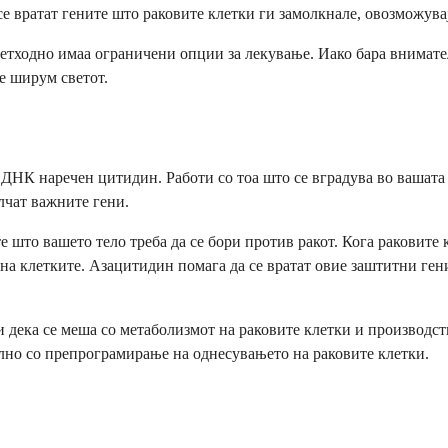
се вратат гените што раковите клетки ги замолкнале, овозможува
ретходно имаа ограничени опции за лекување. Иако бара внимате
е ширум светот.
а ДНК наречен цитидин. Работи со тоа што се вградува во ваша
лчат важните гени.
е што вашето тело треба да се бори против ракот. Кога раковите 
 на клетките. Азацитидин помага да се вратат овие заштитни ге
и дека се меша со метаболизмот на раковите клетки и производст
илно со препрограмирање на однесувањето на раковите клетки.