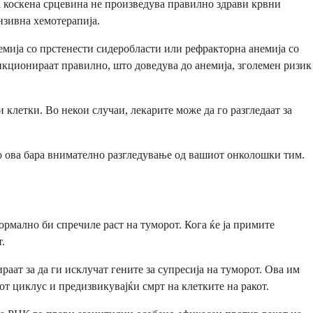
 коскена срцевина не произведува правилно здрави крвни
нзивна хемотерапија.
мија со прстенести сидеробласти или рефракторна анемија со
нкционираат правилно, што доведува до анемија, зголемен ризик
клетки. Во некои случаи, лекарите може да го разгледаат за
ко ова бара внимателно разгледување од вашиот онколошки тим.
ормално би спречиле раст на туморот. Кога ќе ја примите
.
аат за да ги исклучат гените за супресија на туморот. Ова им
от циклус и предизвикувајќи смрт на клетките на ракот.