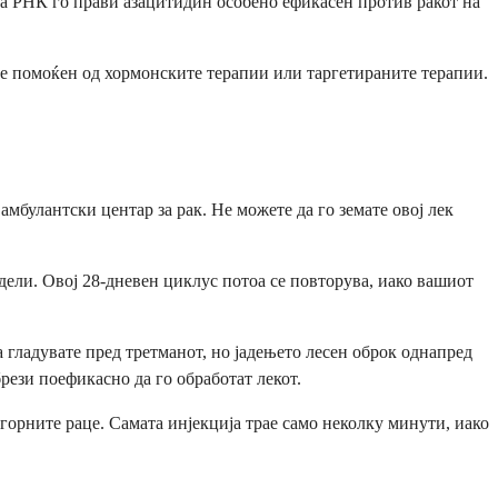
 на РНК го прави азацитидин особено ефикасен против ракот на
о е помоќен од хормонските терапии или таргетираните терапии.
мбулантски центар за рак. Не можете да го земате овој лек
ели. Овој 28-дневен циклус потоа се повторува, иако вашиот
а гладувате пред третманот, но јадењето лесен оброк однапред
ези поефикасно да го обработат лекот.
горните раце. Самата инјекција трае само неколку минути, иако