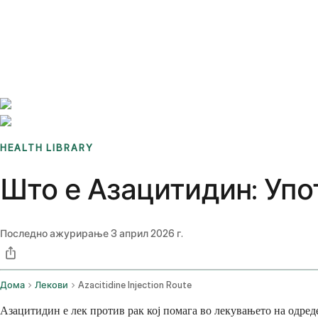
Benchmarks
Stories
FAQ
Sign up / Log in
HEALTH LIBRARY
Што е Азацитидин: Упо
Последно ажурирање
3 април 2026 г.
Дома
Лекови
Azacitidine Injection Route
Азацитидин е лек против рак кој помага во лекувањето на одреде