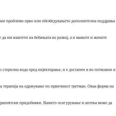
овие проблеми прво или обезбедувањето дополнителна поддршка
е да им наштети на бебињата во развој, а и мажите и жените
со стерилна вода пред инјектирање, и е достапен и во поткожни и
за терапија на одржување по првичниот третман. Оваа форма на
терапевтски придобивки. Вашето осигурување и аптека може да