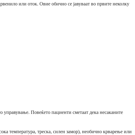
рвенило или оток. Овие обично се јавуваат во првите неколку
то управување. Повеќето пациенти сметаат дека несаканите
ока температура, треска, силен замор), необично крварење или