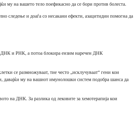
јќи му на вашето тело поефикасно да се бори против болеста.
лно следење и доаѓа со несакани ефекти, азацитидин помогна да
та ДНК и РНК, а потоа блокира ензим наречен ДНК
клетки се размножуваат, тие често „исклучуваат“ гени кои
ни, давајќи му на вашиот имунолошки систем подобра шанса да
вото на ДНК. За разлика од лековите за хемотерапија кои