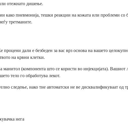
 или отежнато дишење.
и како пневмонија, тешки реакции на кожата или проблеми со бу
меѓу третманите.
е процени дали е безбеден за вас врз основа на вашето целокупн
твото на крвни клетки.
на манитол (компонента што се користи во инјекцијата). Вашиот 
ашето тело го обработува лекот.
елно следење, иако тие автоматски не ве дисквалификуваат од т
жувачка нега