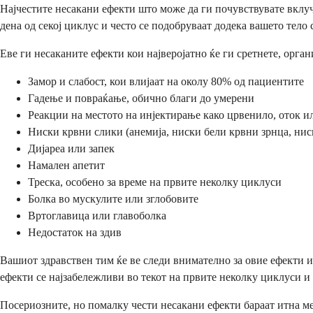
Најчестите несакани ефекти што може да ги почувствувате вклуч
дена од секој циклус и често се подобруваат додека вашето тело 
Еве ги несаканите ефекти кои најверојатно ќе ги сретнете, орга
Замор и слабост, кои влијаат на околу 80% од пациентите
Гадење и повраќање, обично благи до умерени
Реакции на местото на инјектирање како црвенило, оток 
Ниски крвни слики (анемија, ниски бели крвни зрнца, ни
Дијареа или запек
Намален апетит
Треска, особено за време на првите неколку циклуси
Болка во мускулите или зглобовите
Вртоглавица или главоболка
Недостаток на здив
Вашиот здравствен тим ќе ве следи внимателно за овие ефекти и
ефекти се најзабележливи во текот на првите неколку циклуси и 
Посериозните, но помалку чести несакани ефекти бараат итна м