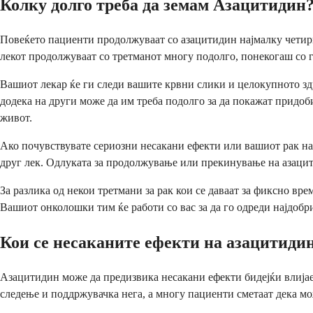
Колку долго треба да земам Азацитидин
Повеќето пациенти продолжуваат со азацитидин најмалку четири
лекот продолжуваат со третманот многу подолго, понекогаш со г
Вашиот лекар ќе ги следи вашите крвни слики и целокупното здр
додека на други може да им треба подолго за да покажат придо
живот.
Ако почувствувате сериозни несакани ефекти или вашиот рак нап
друг лек. Одлуката за продолжување или прекинување на азацит
За разлика од некои третмани за рак кои се даваат за фиксно вр
Вашиот онколошки тим ќе работи со вас за да го одреди најдобр
Кои се несаканите ефекти на азацитиди
Азацитидин може да предизвика несакани ефекти бидејќи влијае и
следење и поддржувачка нега, а многу пациенти сметаат дека мо