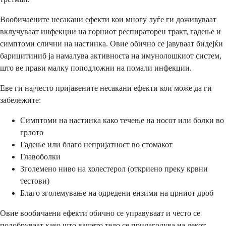
Вообичаените несакани ефекти кои многу луѓе ги доживуваат
вклучуваат инфекции на горниот респираторен тракт, гадење и
симптоми слични на настинка. Овие обично се јавуваат бидејќи
барицитиниб ја намалува активноста на имунолошкиот систем,
што ве прави малку поподложни на помали инфекции.
Еве ги најчесто пријавените несакани ефекти кои може да ги
забележите:
Симптоми на настинка како течење на носот или болки во
грлото
Гадење или благо непријатност во стомакот
Главоболки
Зголемено ниво на холестерол (откриено преку крвни
тестови)
Благо зголемување на одредени ензими на црниот дроб
Овие вообичаени ефекти обично се управуваат и често се
подобруваат како што вашето тело се прилагодува на лекот.