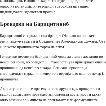
компликации. Вашиот лекар ќе ги одмери придобивките во
однос на потенцијалните ризици врз основа на вашиот
индивидуален здравствен профил.
Брендови на Барицитиниб
Барицитиниб се продава под брендот Olumiant во повеќето
земји, вклучувајќи ги и Соединетите Американски Држави. Ова
е најчесто пропишаната форма на лекот.
Генерички верзии на барицитиниб може да станат достапни во
некои региони, но брендот Olumiant останува примарната опција
пропишана од повеќето лекари. Секогаш користете ја
специфичната марка или генеричка верзија што вашиот лекар ја
пропишува.
Ако патувате или се преселувате во друга земја, проверете со
вашиот здравствен провајдер за локалната достапност и какви
било разлики во имињата на брендовите или формулациите.