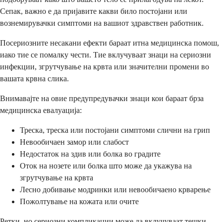
Сепак, важно е да пријавите какви било постојани или
вознемирувачки симптоми на вашиот здравствен работник.
Посериозните несакани ефекти бараат итна медицинска помош,
иако тие се помалку чести. Тие вклучуваат знаци на сериозни
инфекции, згрутчување на крвта или значителни промени во
вашата крвна слика.
Внимавајте на овие предупредувачки знаци кои бараат брза
медицинска евалуација:
Треска, треска или постојани симптоми слични на грип
Невообичаен замор или слабост
Недостаток на здив или болка во градите
Оток на нозете или болка што може да укажува на
згрутчување на крвта
Лесно добивање модринки или невообичаено крварење
Пожолтување на кожата или очите
Ретки, но сериозни компликации може да вклучуваат тешки