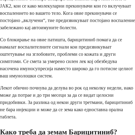
ЈАК2, кои се како молекуларни прекинувачи кои го вклучуваат
воспалението во вашето тело. Кога овие прекинувачи се
постојано „вклучени“, тие предизвикуваат постојано воспаление
забележано кај автоимуните болести.
Со блокирање на овие патишта, барицитиниб помага да се
намалат воспалителните сигнали кои предизвикуваат
оштетување на зглобовите, проблеми со кожата и други
симптоми. Се смета за умерено силен лек кој обезбедува
насочена имуносупресија наместо широко да го потисне целиот
ваш имунолошки систем.
Лекот обично почнува да делува во рок од неколку недели, иако
може да потрае и до три месеци за да се видат целосни
придобивки. За разлика од некои други третмани, барицитиниб
не бара инјекции и може да се зема како едноставна орална
таблета.
Како треба да земам Барицитиниб?