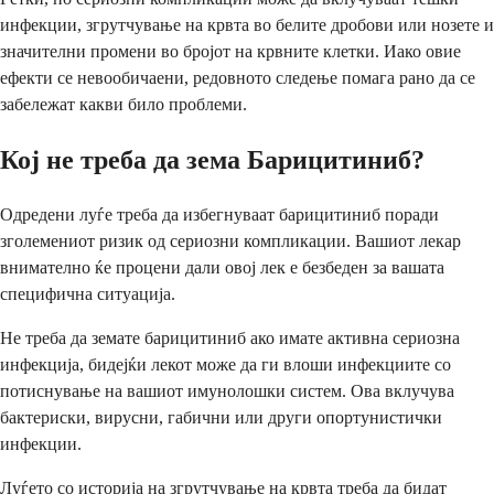
инфекции, згрутчување на крвта во белите дробови или нозете и
значителни промени во бројот на крвните клетки. Иако овие
ефекти се невообичаени, редовното следење помага рано да се
забележат какви било проблеми.
Кој не треба да зема Барицитиниб?
Одредени луѓе треба да избегнуваат барицитиниб поради
зголемениот ризик од сериозни компликации. Вашиот лекар
внимателно ќе процени дали овој лек е безбеден за вашата
специфична ситуација.
Не треба да земате барицитиниб ако имате активна сериозна
инфекција, бидејќи лекот може да ги влоши инфекциите со
потиснување на вашиот имунолошки систем. Ова вклучува
бактериски, вирусни, габични или други опортунистички
инфекции.
Луѓето со историја на згрутчување на крвта треба да бидат