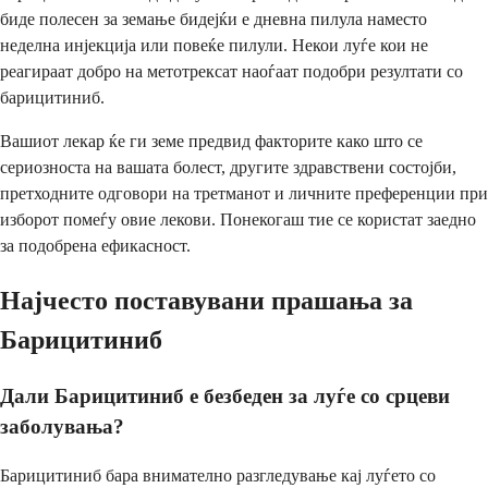
биде полесен за земање бидејќи е дневна пилула наместо
неделна инјекција или повеќе пилули. Некои луѓе кои не
реагираат добро на метотрексат наоѓаат подобри резултати со
барицитиниб.
Вашиот лекар ќе ги земе предвид факторите како што се
сериозноста на вашата болест, другите здравствени состојби,
претходните одговори на третманот и личните преференции при
изборот помеѓу овие лекови. Понекогаш тие се користат заедно
за подобрена ефикасност.
Најчесто поставувани прашања за
Барицитиниб
Дали Барицитиниб е безбеден за луѓе со срцеви
заболувања?
Барицитиниб бара внимателно разгледување кај луѓето со