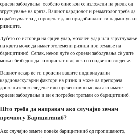
срцеви заболувања, особено оние кои се изложени на ризик од
згрутчување на крвта. Вашиот кардиолог и ревматолог треба да
соработуваат за да проценат дали придобивките ги надминуваат
ризиците.
Луѓето со историја на срцев удар, мозочен удар или згрутчување
на крвта може да имаат зголемени ризици при земање на
барицитиниб. Сепак, некои луѓе со срцеви заболувања сè уште
можат безбедно да го користат овој лек со соодветно следење.
Вашиот лекар ќе ги процени вашите индивидуални
кардиоваскуларни фактори на ризик и може да препорача
дополнително следење или превентивни мерки ако имате
срцеви заболувања и ви е потребен третман со барицитиниб.
Што треба да направам ако случајно земам
премногу Барицитиниб?
Ако случајно земете повеќе барицитиниб од пропишаното,