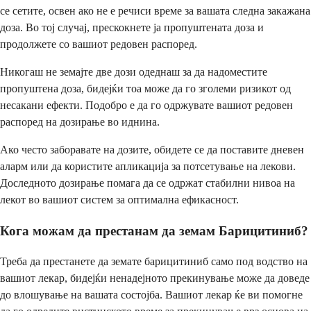
се сетите, освен ако не е речиси време за вашата следна закажана
доза. Во тој случај, прескокнете ја пропуштената доза и
продолжете со вашиот редовен распоред.
Никогаш не земајте две дози одеднаш за да надоместите
пропуштена доза, бидејќи тоа може да го зголеми ризикот од
несакани ефекти. Подобро е да го одржувате вашиот редовен
распоред на дозирање во иднина.
Ако често заборавате на дозите, обидете се да поставите дневен
аларм или да користите апликација за потсетување на лекови.
Доследното дозирање помага да се одржат стабилни нивоа на
лекот во вашиот систем за оптимална ефикасност.
Кога можам да престанам да земам Барицитиниб?
Треба да престанете да земате барицитиниб само под водство на
вашиот лекар, бидејќи ненадејното прекинување може да доведе
до влошување на вашата состојба. Вашиот лекар ќе ви помогне