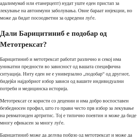
адалимумаб или етанерцепт) нудат уште еден пристап за
лекување на автоимуни заболувања. Овие бараат инјекции, но
може да бидат посоодветни за одредени луѓе.
Дали Барицитиниб е подобар од
Метотрексат?
Барицитиниб и метотрексат работат различно и секој има
уникатни предности во зависност од вашата специфична
ситуација. Ниту еден не е универзално „подобар“ од другиот,
бидејќи најдобриот избор зависи од вашите индивидуални
потреби и медицинска историја.
Метотрексат се користи со децении и има добро воспоставен
безбедносен профил, што го прави често прв избор за лекување
на ревматоиден артритис. Тој е типично поевтин и може да биде
многу ефикасен за многу луѓе.
Барицитиниб може да делува побрзо од метотрексат и може да