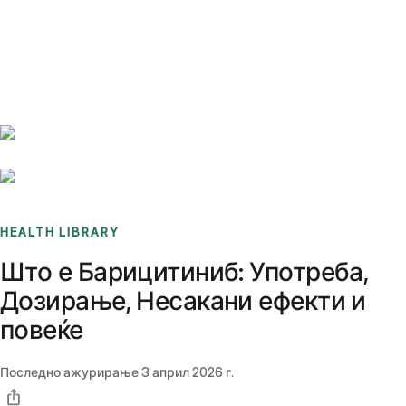
Benchmarks
Stories
FAQ
Sign up / Log in
HEALTH LIBRARY
Што е Барицитиниб: Употреба,
Дозирање, Несакани ефекти и
повеќе
Последно ажурирање
3 април 2026 г.