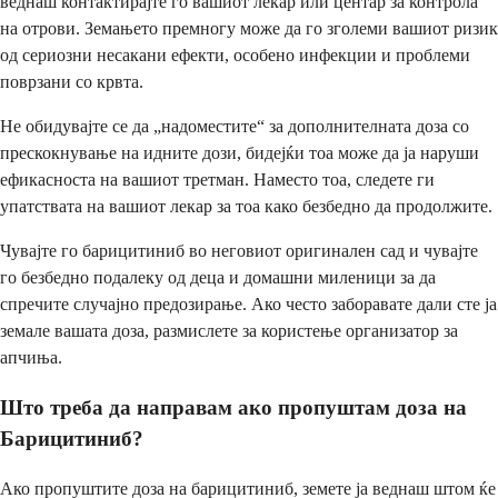
веднаш контактирајте го вашиот лекар или центар за контрола
на отрови. Земањето премногу може да го зголеми вашиот ризик
од сериозни несакани ефекти, особено инфекции и проблеми
поврзани со крвта.
Не обидувајте се да „надоместите“ за дополнителната доза со
прескокнување на идните дози, бидејќи тоа може да ја наруши
ефикасноста на вашиот третман. Наместо тоа, следете ги
упатствата на вашиот лекар за тоа како безбедно да продолжите.
Чувајте го барицитиниб во неговиот оригинален сад и чувајте
го безбедно подалеку од деца и домашни миленици за да
спречите случајно предозирање. Ако често заборавате дали сте ја
земале вашата доза, размислете за користење организатор за
апчиња.
Што треба да направам ако пропуштам доза на
Барицитиниб?
Ако пропуштите доза на барицитиниб, земете ја веднаш штом ќе