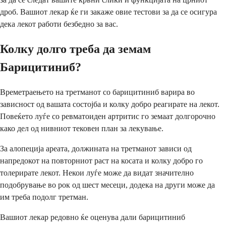
дроб. Вашиот лекар ќе ги закаже овие тестови за да се осигура
дека лекот работи безбедно за вас.
Колку долго треба да земам
Барицитиниб?
Времетраењето на третманот со барицитиниб варира во
зависност од вашата состојба и колку добро реагирате на лекот.
Повеќето луѓе со ревматоиден артритис го земаат долгорочно
како дел од нивниот тековен план за лекување.
За алопеција ареата, должината на третманот зависи од
напредокот на повторниот раст на косата и колку добро го
толерирате лекот. Некои луѓе може да видат значително
подобрување во рок од шест месеци, додека на други може да
им треба подолг третман.
Вашиот лекар редовно ќе оценува дали барицитиниб