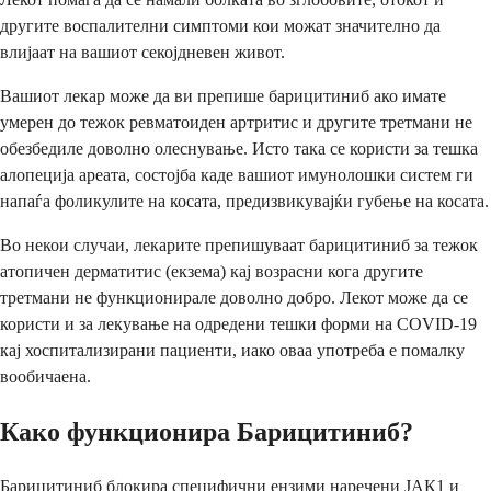
другите воспалителни симптоми кои можат значително да
влијаат на вашиот секојдневен живот.
Вашиот лекар може да ви препише барицитиниб ако имате
умерен до тежок ревматоиден артритис и другите третмани не
обезбедиле доволно олеснување. Исто така се користи за тешка
алопеција ареата, состојба каде вашиот имунолошки систем ги
напаѓа фоликулите на косата, предизвикувајќи губење на косата.
Во некои случаи, лекарите препишуваат барицитиниб за тежок
атопичен дерматитис (екзема) кај возрасни кога другите
третмани не функционирале доволно добро. Лекот може да се
користи и за лекување на одредени тешки форми на COVID-19
кај хоспитализирани пациенти, иако оваа употреба е помалку
вообичаена.
Како функционира Барицитиниб?
Барицитиниб блокира специфични ензими наречени ЈАК1 и