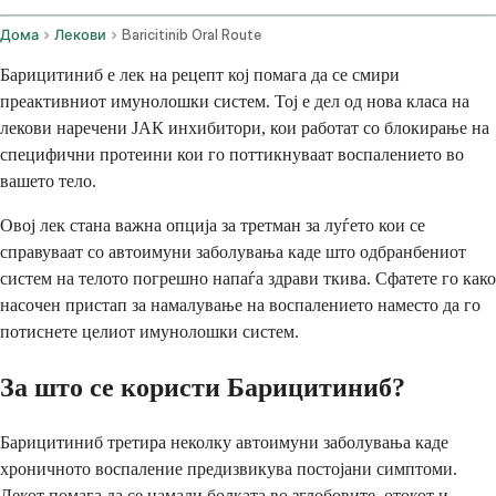
Дома
Лекови
Baricitinib Oral Route
Барицитиниб е лек на рецепт кој помага да се смири
преактивниот имунолошки систем. Тој е дел од нова класа на
лекови наречени ЈАК инхибитори, кои работат со блокирање на
специфични протеини кои го поттикнуваат воспалението во
вашето тело.
Овој лек стана важна опција за третман за луѓето кои се
справуваат со автоимуни заболувања каде што одбранбениот
систем на телото погрешно напаѓа здрави ткива. Сфатете го како
насочен пристап за намалување на воспалението наместо да го
потиснете целиот имунолошки систем.
За што се користи Барицитиниб?
Барицитиниб третира неколку автоимуни заболувања каде
хроничното воспаление предизвикува постојани симптоми.
Лекот помага да се намали болката во зглобовите, отокот и