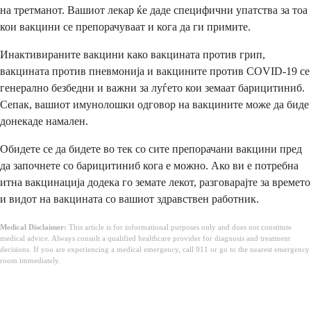
на третманот. Вашиот лекар ќе даде специфични упатства за тоа
кои вакцини се препорачуваат и кога да ги примите.
Инактивираните вакцини како вакцината против грип,
вакцината против пневмонија и вакцините против COVID-19 се
генерално безбедни и важни за луѓето кои земаат барицитиниб.
Сепак, вашиот имунолошки одговор на вакцините може да биде
донекаде намален.
Обидете се да бидете во тек со сите препорачани вакцини пред
да започнете со барицитиниб кога е можно. Ако ви е потребна
итна вакцинација додека го земате лекот, разговарајте за времето
и видот на вакцината со вашиот здравствен работник.
Medical Disclaimer:
This article is for informational purposes only and does not constitute
medical advice. Always consult a qualified healthcare provider for diagnosis and treatment
decisions. If you are experiencing a medical emergency, call 911 or go to the nearest emergency
room immediately.