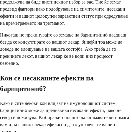
продолжува да биде вистинскиот избор за вас. Тие ќе земат
предвид фактори како подобрување на симптомите, несакани
ефекти и вашиот целокупен здравствен статус при одредување
на времетраењето на третманот.
Никогаш не прекинувајте со земање на барицитиниб наеднаш
без да се консултирате со вашиот лекар, бидејќи тоа може да
доведе до влошување на вашата состојба. Ако треба да го
прекинете лекот, вашиот лекар ќе ве води низ процесот
безбедно.
Кои се несаканите ефекти на
барицитиниб?
Како и сите лекови кои влијаат на имунолошкиот систем,
барицитиниб може да предизвика несакани ефекти, иако не
секој ги доживува. Разбирањето на што да внимавате ви помага
вам и на вашиот лекар ефикасно да го управувате вашиот
третман.