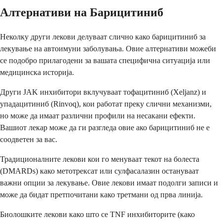
Алтернативи на Барицитиниб
Неколку други лекови делуваат слично како барицитиниб за
лекување на автоимуни заболувања. Овие алтернативи можеби
се подобро прилагодени за вашата специфична ситуација или
медицинска историја.
Други JAK инхибитори вклучуваат тофацитиниб (Xeljanz) и
упадацитиниб (Rinvoq), кои работат преку слични механизми,
но може да имаат различни профили на несакани ефекти.
Вашиот лекар може да ги разгледа овие ако барицитиниб не е
соодветен за вас.
Традиционалните лекови кои го менуваат текот на болеста
(DMARDs) како метотрексат или сулфасалазин остануваат
важни опции за лекување. Овие лекови имаат подолги записи и
може да бидат претпочитани како третмани од прва линија.
Биолошките лекови како што се TNF инхибиторите (како