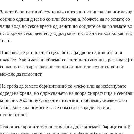
Земете барицитиниб точно како што ви препишал вашиот лекар,
обично еднаш дневно со или без храна. Можете да го земате со
чаша вода во секое време од денот, но обидете се да го земате во
исто време секој ден за да одржувате постојани нивоа во вашето
тело.
Проголтајте ја таблетата цела без да ја дробите, кршите или
џвакате. Ако имате проблеми со голтањето апчиња, разговарајте
со вашиот лекар за алтернативни опции или техники кои би
можеле да помогнат.
Не треба да земате барицитиниб со млеко или да избегнувате
одредена храна, но одржувањето на добра хидратација е секогаш
корисно. Ако почувствувате стомачни проблеми, земањето со
храна може да помогне да се намали секоја дигестивна
непријатност.
Редовните крвни тестови се важни додека земате барицитиниб
за да се следат вашите крвни слики и функцијата на црниот