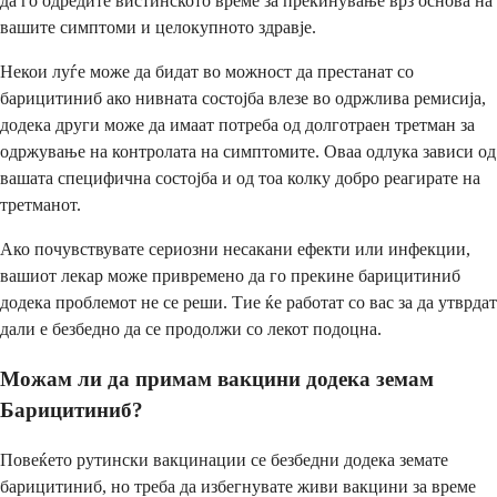
да го одредите вистинското време за прекинување врз основа на
вашите симптоми и целокупното здравје.
Некои луѓе може да бидат во можност да престанат со
барицитиниб ако нивната состојба влезе во одржлива ремисија,
додека други може да имаат потреба од долготраен третман за
одржување на контролата на симптомите. Оваа одлука зависи од
вашата специфична состојба и од тоа колку добро реагирате на
третманот.
Ако почувствувате сериозни несакани ефекти или инфекции,
вашиот лекар може привремено да го прекине барицитиниб
додека проблемот не се реши. Тие ќе работат со вас за да утврдат
дали е безбедно да се продолжи со лекот подоцна.
Можам ли да примам вакцини додека земам
Барицитиниб?
Повеќето рутински вакцинации се безбедни додека земате
барицитиниб, но треба да избегнувате живи вакцини за време