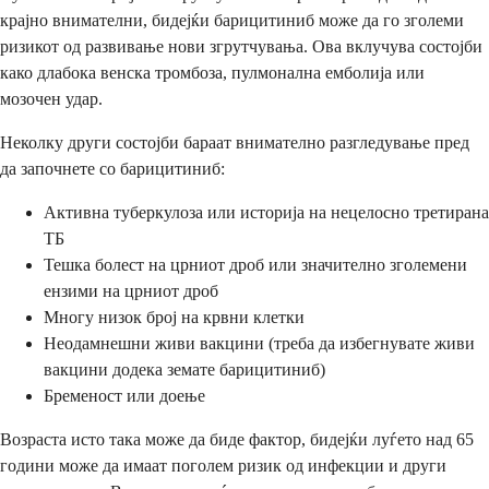
крајно внимателни, бидејќи барицитиниб може да го зголеми
ризикот од развивање нови згрутчувања. Ова вклучува состојби
како длабока венска тромбоза, пулмонална емболија или
мозочен удар.
Неколку други состојби бараат внимателно разгледување пред
да започнете со барицитиниб:
Активна туберкулоза или историја на нецелосно третирана
ТБ
Тешка болест на црниот дроб или значително зголемени
ензими на црниот дроб
Многу низок број на крвни клетки
Неодамнешни живи вакцини (треба да избегнувате живи
вакцини додека земате барицитиниб)
Бременост или доење
Возраста исто така може да биде фактор, бидејќи луѓето над 65
години може да имаат поголем ризик од инфекции и други