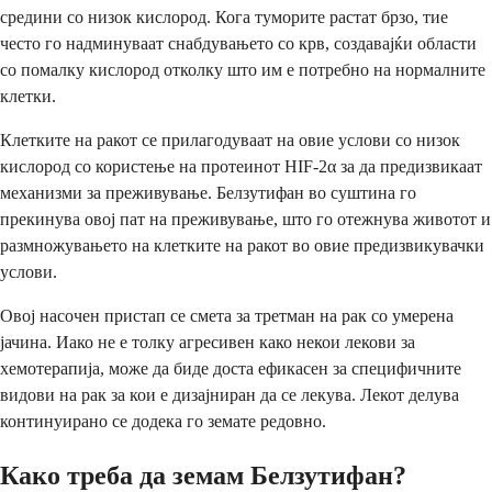
средини со низок кислород. Кога туморите растат брзо, тие
често го надминуваат снабдувањето со крв, создавајќи области
со помалку кислород отколку што им е потребно на нормалните
клетки.
Клетките на ракот се прилагодуваат на овие услови со низок
кислород со користење на протеинот HIF-2α за да предизвикаат
механизми за преживување. Белзутифан во суштина го
прекинува овој пат на преживување, што го отежнува животот и
размножувањето на клетките на ракот во овие предизвикувачки
услови.
Овој насочен пристап се смета за третман на рак со умерена
јачина. Иако не е толку агресивен како некои лекови за
хемотерапија, може да биде доста ефикасен за специфичните
видови на рак за кои е дизајниран да се лекува. Лекот делува
континуирано се додека го земате редовно.
Како треба да земам Белзутифан?