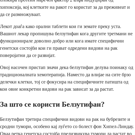
хипоксија, кој клетките на ракот го користат за да преживеат и
да се размножуваат.
Лекот доаѓа како орални таблети кои ги земате преку уста.
Вашиот лекар пропишува белзутифан кога другите третмани не
функционирале доволно добро или кога имате специфични
генетски состојби кои ги прават одредени видови на рак
поверојатни да се развијат.
Овој насочен пристап значи дека белзутифан делува поинаку од
традиционалната хемотерапија. Наместо да влијае на сите брзо
делечки клетки, тој се фокусира на специфичните патишта од
кои овие конкретни видови на рак зависат за да растат.
За што се користи Белзутифан?
Белзутифан третира специфични видови на рак на бубрезите и
сродни тумори, особено кај луѓето со болест фон Хипел-Линдау.
Оваа ретка генетска состојба предизвикува тумори да растат во