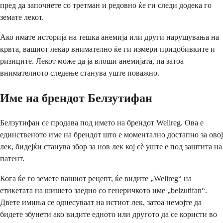
пред да започнете со третман и редовно ќе ги следи додека го
земате лекот.
Ако имате историја на тешка анемија или други нарушувања на
крвта, вашиот лекар внимателно ќе ги измери придобивките и
ризиците. Лекот може да ја влоши анемијата, па затоа
внимателното следење станува уште поважно.
Име на брендот Белзутифан
Белзутифан се продава под името на брендот Welireg. Ова е
единственото име на брендот што е моментално достапно за овој
лек, бидејќи станува збор за нов лек кој сè уште е под заштита на
патент.
Кога ќе го земете вашиот рецепт, ќе видите „Welireg“ на
етикетата на шишето заедно со генеричкото име „belzutifan“.
Двете имиња се однесуваат на истиот лек, затоа немојте да
бидете збунети ако видите едното или другото да се користи во