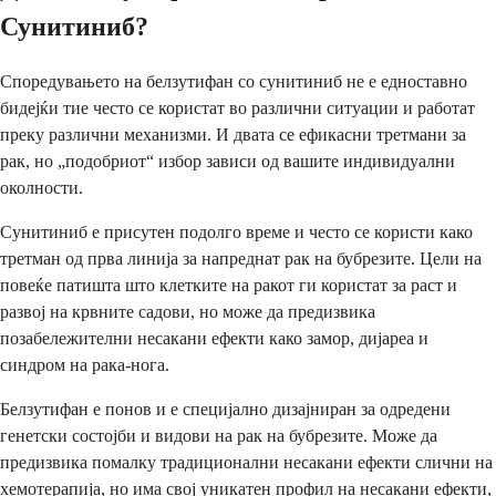
Сунитиниб?
Споредувањето на белзутифан со сунитиниб не е едноставно
бидејќи тие често се користат во различни ситуации и работат
преку различни механизми. И двата се ефикасни третмани за
рак, но „подобриот“ избор зависи од вашите индивидуални
околности.
Сунитиниб е присутен подолго време и често се користи како
третман од прва линија за напреднат рак на бубрезите. Цели на
повеќе патишта што клетките на ракот ги користат за раст и
развој на крвните садови, но може да предизвика
позабележителни несакани ефекти како замор, дијареа и
синдром на рака-нога.
Белзутифан е понов и е специјално дизајниран за одредени
генетски состојби и видови на рак на бубрезите. Може да
предизвика помалку традиционални несакани ефекти слични на
хемотерапија, но има свој уникатен профил на несакани ефекти,