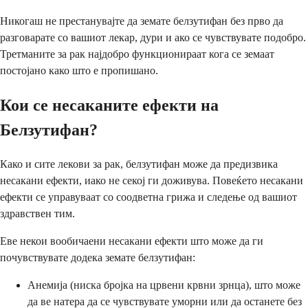
Никогаш не престанувајте да земате белзутифан без прво да
разговарате со вашиот лекар, дури и ако се чувствувате подобро.
Третманите за рак најдобро функционираат кога се земаат
постојано како што е пропишано.
Кои се несаканите ефекти на
Белзутифан?
Како и сите лекови за рак, белзутифан може да предизвика
несакани ефекти, иако не секој ги доживува. Повеќето несакани
ефекти се управуваат со соодветна грижа и следење од вашиот
здравствен тим.
Еве некои вообичаени несакани ефекти што може да ги
почувствувате додека земате белзутифан:
Анемија (ниска бројка на црвени крвни зрнца), што може
да ве натера да се чувствувате уморни или да останете без