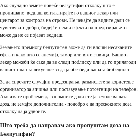
Ако случајно земете повеќе белзутифан отколку што е
пропишано, веднаш контактирајте го вашиот лекар или
центарот за контрола на отрови. Не чекајте да видите дали се
чувствувате добро, бидејќи некои ефекти од предозирањето
може да не се појават веднаш.
Земањето премногу белзутифан може да ги влоши несаканите
ефекти како што се анемија, замор или вртоглавица. Вашиот
лекар можеби ќе сака да ве следи поблиску или да го прилагоди
вашиот план за лекување за да ја обезбеди вашата безбедност.
За да спречите случајни предозирања, размислете за користење
организатор за апчиња или поставување потсетници на телефон.
Ако имате проблеми да запомните дали сте ја земале вашата
доза, не земајте дополнителна - подобро е да прескокнете доза
отколку да ја удвоите.
Што треба да направам ако пропуштам доза на
Белзутифан?