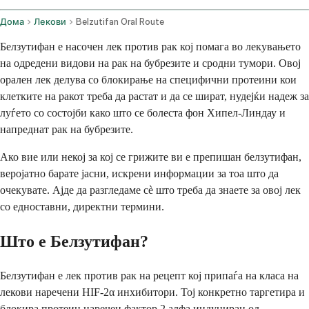
Дома
Лекови
Belzutifan Oral Route
Белзутифан е насочен лек против рак кој помага во лекувањето
на одредени видови на рак на бубрезите и сродни тумори. Овој
орален лек делува со блокирање на специфични протеини кои
клетките на ракот треба да растат и да се шират, нудејќи надеж за
луѓето со состојби како што се болеста фон Хипел-Линдау и
напреднат рак на бубрезите.
Ако вие или некој за кој се грижите ви е препишан белзутифан,
веројатно барате јасни, искрени информации за тоа што да
очекувате. Ајде да разгледаме сè што треба да знаете за овој лек
со едноставни, директни термини.
Што е Белзутифан?
Белзутифан е лек против рак на рецепт кој припаѓа на класа на
лекови наречени HIF-2α инхибитори. Тој конкретно таргетира и
блокира протеин наречен фактор 2 алфа индуциран од