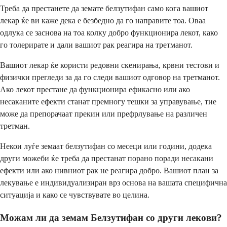
Треба да престанете да земате белзутифан само кога вашиот
лекар ќе ви каже дека е безбедно да го направите тоа. Оваа
одлука се заснова на тоа колку добро функционира лекот, како
го толерирате и дали вашиот рак реагира на третманот.
Вашиот лекар ќе користи редовни скенирања, крвни тестови и
физички прегледи за да го следи вашиот одговор на третманот.
Ако лекот престане да функционира ефикасно или ако
несаканите ефекти станат премногу тешки за управување, тие
може да препорачаат прекин или префрлување на различен
третман.
Некои луѓе земаат белзутифан со месеци или години, додека
други можеби ќе треба да престанат порано поради несакани
ефекти или ако нивниот рак не реагира добро. Вашиот план за
лекување е индивидуализиран врз основа на вашата специфична
ситуација и како се чувствувате во целина.
Можам ли да земам Белзутифан со други лекови?