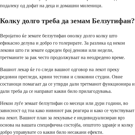
подалеку од дофат на деца и домашни миленици.
Колку долго треба да земам Белзутифан?
Веројатно ќе земате белзутифан онолку долго колку што
ефикасно делува и добро го толерирате. За разлика од некои
лекови што ги земате одреден број денови или недели,
третманите за рак често продолжуваат на неодредено време.
Вашиот лекар ќе го следи вашиот одговор на лекот преку
редовни прегледи, крвни тестови и сликовни студии. Овие
состаноци помагаат да се утврди дали третманот функционира и
дали треба да се направат какви било прилагодувања.
Некои луѓе земаат белзутифан со месеци или дури години, во
зависност од тоа како нивниот рак реагира и како се чувствуваат
на лекот. Вашиот план за лекување е индивидуализиран врз
основа на вашата специфична состојба, општото здравје и колку
добро управувате со какви било несакани ефекти.