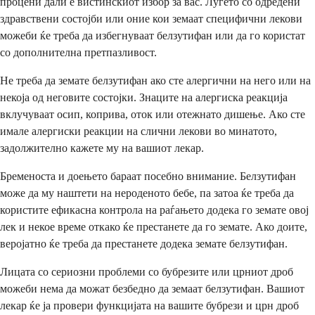
процени дали е вистинскиот избор за вас. Луѓето со одредени
здравствени состојби или оние кои земаат специфични лекови
можеби ќе треба да избегнуваат белзутифан или да го користат
со дополнителна претпазливост.
Не треба да земате белзутифан ако сте алергични на него или на
некоја од неговите состојки. Знаците на алергиска реакција
вклучуваат осип, коприва, оток или отежнато дишење. Ако сте
имале алергиски реакции на слични лекови во минатото,
задолжително кажете му на вашиот лекар.
Бременоста и доењето бараат посебно внимание. Белзутифан
може да му наштети на нероденото бебе, па затоа ќе треба да
користите ефикасна контрола на раѓањето додека го земате овој
лек и некое време откако ќе престанете да го земате. Ако доите,
веројатно ќе треба да престанете додека земате белзутифан.
Лицата со сериозни проблеми со бубрезите или црниот дроб
можеби нема да можат безбедно да земаат белзутифан. Вашиот
лекар ќе ја провери функцијата на вашите бубрези и црн дроб