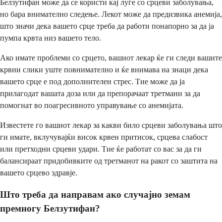
Белзутифан може да се користи кај луѓе со срцеви заболувања,
но бара внимателно следење. Лекот може да предизвика анемија,
што значи дека вашето срце треба да работи понапорно за да ја
пумпа крвта низ вашето тело.
Ако имате проблеми со срцето, вашиот лекар ќе ги следи вашите
крвни слики уште повнимателно и ќе внимава на знаци дека
вашето срце е под дополнителен стрес. Тие може да ја
прилагодат вашата доза или да препорачаат третмани за да
помогнат во поагресивното управување со анемијата.
Известете го вашиот лекар за какви било срцеви заболувања што
ги имате, вклучувајќи висок крвен притисок, срцева слабост
или претходни срцеви удари. Тие ќе работат со вас за да ги
балансираат придобивките од третманот на ракот со заштита на
вашето срцево здравје.
Што треба да направам ако случајно земам
премногу Белзутифан?