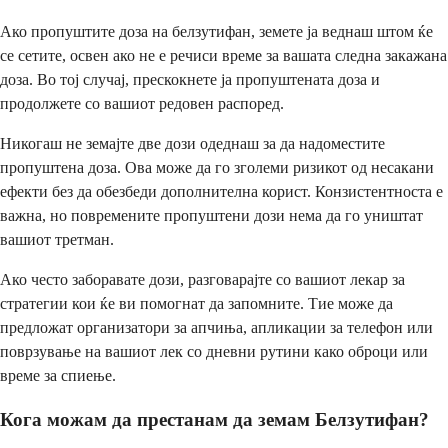
Ако пропуштите доза на белзутифан, земете ја веднаш штом ќе
се сетите, освен ако не е речиси време за вашата следна закажана
доза. Во тој случај, прескокнете ја пропуштената доза и
продолжете со вашиот редовен распоред.
Никогаш не земајте две дози одеднаш за да надоместите
пропуштена доза. Ова може да го зголеми ризикот од несакани
ефекти без да обезбеди дополнителна корист. Конзистентноста е
важна, но повремените пропуштени дози нема да го уништат
вашиот третман.
Ако често заборавате дози, разговарајте со вашиот лекар за
стратегии кои ќе ви помогнат да запомните. Тие може да
предложат организатори за апчиња, апликации за телефон или
поврзување на вашиот лек со дневни рутини како оброци или
време за спиење.
Кога можам да престанам да земам Белзутифан?