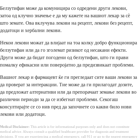
Белзутифан може да комуницира со одредени други лекови,
затоа од клучно значење е да му кажете на вашиот лекар за сè
што земате. Ова вклучува лекови на рецепт, лекови без рецепт,
додатоци и хербални лекови.
Некои лекови можат да влијаат на тоа колку добро функционира
белзутифан или да го зголемат ризикот од несакани ефекти.
Други може да бидат погодени од белзутифан, што ги прави
помалку ефикасни или поверојатно да предизвикаат проблеми.
Вашиот лекар и фармацевт ќе ги прегледаат сите ваши лекови за
да проверат за интеракции. Тие може да ги прилагодат дозите,
да предложат алтернативи или да препорачаат земање лекови во
различни периоди за да се избегнат проблеми. Секогаш
консултирајте се со нив пред да започнете со какви било нови
лекови или додатоци.
Medical Disclaimer:
This article is for informational purposes only and does not constitute
medical advice. Always consult a qualified healthcare provider for diagnosis and treatment
decisions. If you are experiencing a medical emergency, call 911 or go to the nearest emergency