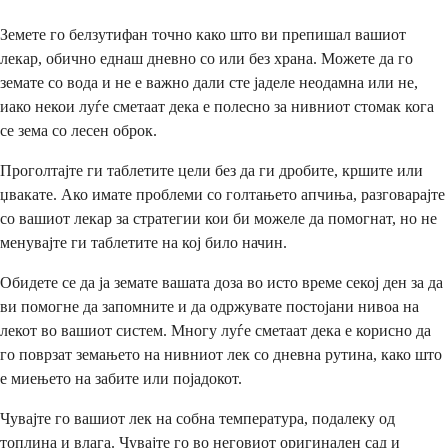
Земете го белзутифан точно како што ви препишал вашиот
лекар, обично еднаш дневно со или без храна. Можете да го
земате со вода и не е важно дали сте јаделе неодамна или не,
иако некои луѓе сметаат дека е полесно за нивниот стомак кога
се зема со лесен оброк.
Проголтајте ги таблетите цели без да ги дробите, кршите или
џвакате. Ако имате проблеми со голтањето апчиња, разговарајте
со вашиот лекар за стратегии кои би можеле да помогнат, но не
менувајте ги таблетите на кој било начин.
Обидете се да ја земате вашата доза во исто време секој ден за да
ви помогне да запомните и да одржувате постојани нивоа на
лекот во вашиот систем. Многу луѓе сметаат дека е корисно да
го поврзат земањето на нивниот лек со дневна рутина, како што
е миењето на забите или појадокот.
Чувајте го вашиот лек на собна температура, подалеку од
топлина и влага. Чувајте го во неговиот оригинален сад и