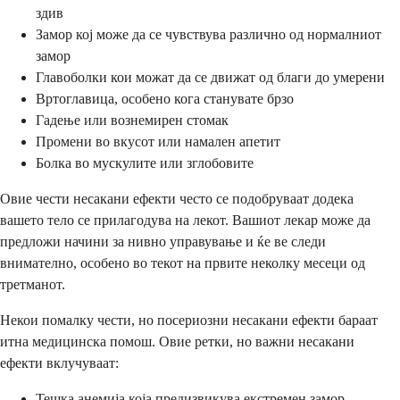
здив
Замор кој може да се чувствува различно од нормалниот
замор
Главоболки кои можат да се движат од благи до умерени
Вртоглавица, особено кога станувате брзо
Гадење или вознемирен стомак
Промени во вкусот или намален апетит
Болка во мускулите или зглобовите
Овие чести несакани ефекти често се подобруваат додека
вашето тело се прилагодува на лекот. Вашиот лекар може да
предложи начини за нивно управување и ќе ве следи
внимателно, особено во текот на првите неколку месеци од
третманот.
Некои помалку чести, но посериозни несакани ефекти бараат
итна медицинска помош. Овие ретки, но важни несакани
ефекти вклучуваат:
Тешка анемија која предизвикува екстремен замор,