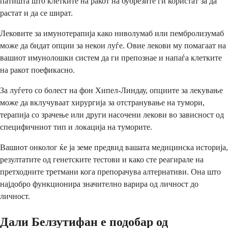
патишта што клетките на ракот на бубрезите ги користат за да
растат и да се шират.
Лековите за имунотерапија како ниволумаб или пембролизумаб
може да бидат опции за некои луѓе. Овие лекови му помагаат на
вашиот имунолошки систем да ги препознае и напаѓа клетките
на ракот поефикасно.
За луѓето со болест на фон Хипел-Линдау, опциите за лекување
може да вклучуваат хирургија за отстранување на тумори,
терапија со зрачење или други насочени лекови во зависност од
специфичниот тип и локација на туморите.
Вашиот онколог ќе ја земе предвид вашата медицинска историја,
резултатите од генетските тестови и како сте реагирале на
претходните третмани кога препорачува алтернативи. Она што
најдобро функционира значително варира од личност до
личност.
Дали Белзутифан е подобар од