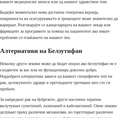
вашите медицински записи или од вашиот здравствен тим.
Бидејќи моментално нема достапна генеричка верзија,
покриеноста на осигурувањето и трошоците може значително да
варираат. Разговарајте со канцеларијата на вашиот лекар или
фармацевт за програмите за помош на пациентите ако имате
проблеми со плаќањето на вашиот лек.
Алтернативи на Белзутифан
Неколку други лекови може да бидат опции ако белзутифан не е
соодветен за вас или не функционира доволно добро.
Најдобрата алтернатива зависи од вашиот специфичен тип на
рак, целокупното здравје и претходните третмани што сте ги
пробале.
За напреднат рак на бубрезите, други насочени терапии
вклучуваат сунитиниб, пазопаниб и кабозантиниб. Овие лекови
делуваат преку различни механизми, но таргетираат различни