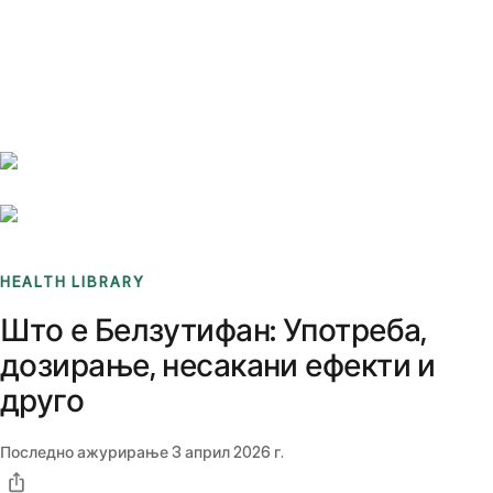
Benchmarks
Stories
FAQ
Sign up / Log in
HEALTH LIBRARY
Што е Белзутифан: Употреба,
дозирање, несакани ефекти и
друго
Последно ажурирање
3 април 2026 г.