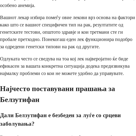
особено анемија.
Вашиот лекар избира помеѓу овие лекови врз основа на фактори
како што се вашиот специфичен тип на рак, резултатите од
генетските тестови, општото здравје и кои третмани сте ги
пробале претходно. Понекогаш еден лек функционира подобро
за одредени генетски типови на рак од другите.
Одлуката често се сведува на тоа кој лек најверојатно ќе биде
ефикасен за вашата конкретна ситуација додека предизвикува
најмалку проблеми со кои не можете удобно да управувате.
Најчесто поставувани прашања за
Белзутифан
Дали Белзутифан е безбеден за луѓе со срцеви
заболувања?