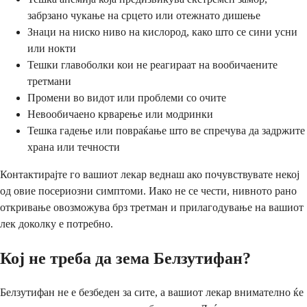
забрзано чукање на срцето или отежнато дишење
Знаци на ниско ниво на кислород, како што се сини усни
или нокти
Тешки главоболки кои не реагираат на вообичаените
третмани
Промени во видот или проблеми со очите
Невообичаено крварење или модринки
Тешка гадење или повраќање што ве спречува да задржите
храна или течности
Контактирајте го вашиот лекар веднаш ако почувствувате некој
од овие посериозни симптоми. Иако не се чести, нивното рано
откривање овозможува брз третман и прилагодување на вашиот
лек доколку е потребно.
Кој не треба да зема Белзутифан?
Белзутифан не е безбеден за сите, а вашиот лекар внимателно ќе