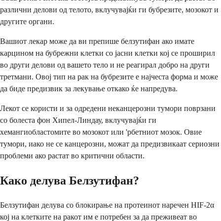
различни делови од телото, вклучувајќи ги бубрезите, мозокот и
другите органи.
Вашиот лекар може да ви препише белзутифан ако имате
карцином на бубрежни клетки со јасни клетки кој се проширил
во други делови од вашето тело и не реагирал добро на други
третмани. Овој тип на рак на бубрезите е најчеста форма и може
да биде предизвик за лекување откако ќе напредува.
Лекот се користи и за одредени неканцерозни тумори поврзани
со болеста фон Хипел-Линдау, вклучувајќи ги
хемангиобластомите во мозокот или 'рбетниот мозок. Овие
тумори, иако не се канцерозни, можат да предизвикаат сериозни
проблеми ако растат во критични области.
Како делува Белзутифан?
Белзутифан делува со блокирање на протеинот наречен HIF-2α
кој на клетките на ракот им е потребен за да преживеат во