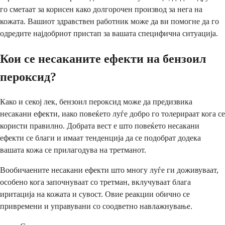
го сметаат за корисен како долгорочен производ за нега на
кожата. Вашиот здравствен работник може да ви помогне да го
одредите најдобриот пристап за вашата специфична ситуација.
Кои се несаканите ефекти на бензоил
пероксид?
Како и секој лек, бензоил пероксид може да предизвика
несакани ефекти, иако повеќето луѓе добро го толерираат кога се
користи правилно. Добрата вест е што повеќето несакани
ефекти се благи и имаат тенденција да се подобрат додека
вашата кожа се прилагодува на третманот.
Вообичаените несакани ефекти што многу луѓе ги доживуваат,
особено кога започнуваат со третман, вклучуваат блага
иритација на кожата и сувост. Овие реакции обично се
привремени и управувани со соодветно навлажнување.