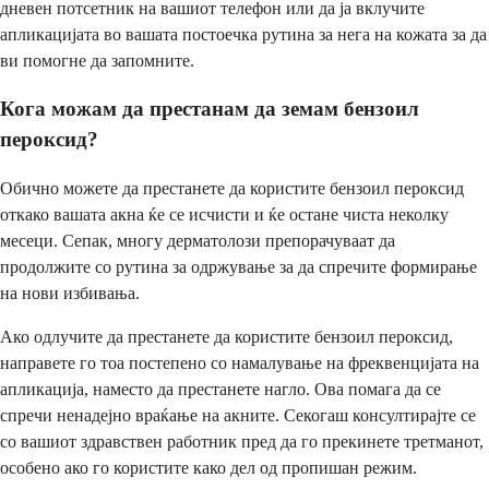
дневен потсетник на вашиот телефон или да ја вклучите
апликацијата во вашата постоечка рутина за нега на кожата за да
ви помогне да запомните.
Кога можам да престанам да земам бензоил
пероксид?
Обично можете да престанете да користите бензоил пероксид
откако вашата акна ќе се исчисти и ќе остане чиста неколку
месеци. Сепак, многу дерматолози препорачуваат да
продолжите со рутина за одржување за да спречите формирање
на нови избивања.
Ако одлучите да престанете да користите бензоил пероксид,
направете го тоа постепено со намалување на фреквенцијата на
апликација, наместо да престанете нагло. Ова помага да се
спречи ненадејно враќање на акните. Секогаш консултирајте се
со вашиот здравствен работник пред да го прекинете третманот,
особено ако го користите како дел од пропишан режим.