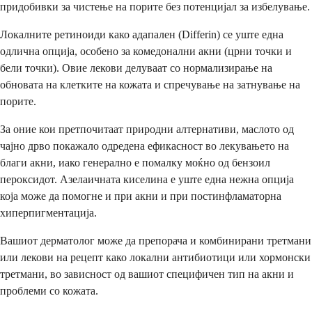
придобивки за чистење на порите без потенцијал за избелување.
Локалните ретиноиди како адапален (Differin) се уште една
одлична опција, особено за комедонални акни (црни точки и
бели точки). Овие лекови делуваат со нормализирање на
обновата на клетките на кожата и спречување на затнување на
порите.
За оние кои претпочитаат природни алтернативи, маслото од
чајно дрво покажало одредена ефикасност во лекувањето на
благи акни, иако генерално е помалку моќно од бензоил
пероксидот. Азелаичната киселина е уште една нежна опција
која може да помогне и при акни и при постинфламаторна
хиперпигментација.
Вашиот дерматолог може да препорача и комбинирани третмани
или лекови на рецепт како локални антибиотици или хормонски
третмани, во зависност од вашиот специфичен тип на акни и
проблеми со кожата.