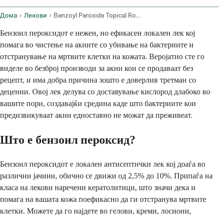
Дома
Лекови
Benzoyl Peroxide Topical Route
Бензоил пероксидот е нежен, но ефикасен локален лек кој
помага во чистење на акните со убивање на бактериите и
отстранување на мртвите клетки на кожата. Веројатно сте го
виделе во безброј производи за акни кои се продаваат без
рецепт, и има добра причина зошто е доверлив третман со
децении. Овој лек делува со доставување кислород длабоко во
вашите пори, создавајќи средина каде што бактериите кои
предизвикуваат акни едноставно не можат да преживеат.
Што е бензоил пероксид?
Бензоил пероксидот е локален антисептички лек кој доаѓа во
различни јачини, обично се движи од 2,5% до 10%. Припаѓа на
класа на лекови наречени кератолитици, што значи дека и
помага на вашата кожа поефикасно да ги отстранува мртвите
клетки. Можете да го најдете во гелови, креми, лосиони,