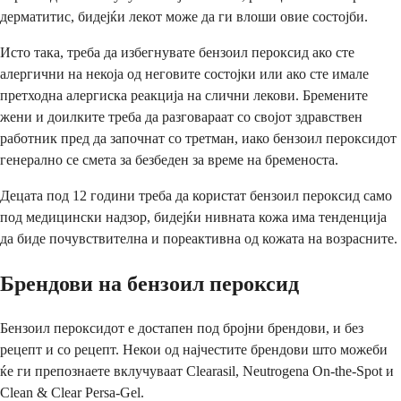
дерматитис, бидејќи лекот може да ги влоши овие состојби.
Исто така, треба да избегнувате бензоил пероксид ако сте
алергични на некоја од неговите состојки или ако сте имале
претходна алергиска реакција на слични лекови. Бремените
жени и доилките треба да разговараат со својот здравствен
работник пред да започнат со третман, иако бензоил пероксидот
генерално се смета за безбеден за време на бременоста.
Децата под 12 години треба да користат бензоил пероксид само
под медицински надзор, бидејќи нивната кожа има тенденција
да биде почувствителна и пореактивна од кожата на возрасните.
Брендови на бензоил пероксид
Бензоил пероксидот е достапен под бројни брендови, и без
рецепт и со рецепт. Некои од најчестите брендови што можеби
ќе ги препознаете вклучуваат Clearasil, Neutrogena On-the-Spot и
Clean & Clear Persa-Gel.