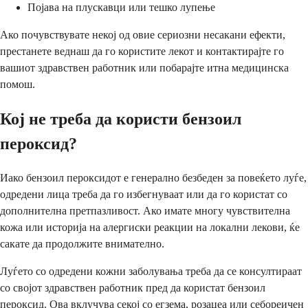
Појава на плускавци или тешко лупење
Ако почувствувате некој од овие сериозни несакани ефекти,
престанете веднаш да го користите лекот и контактирајте го
вашиот здравствен работник или побарајте итна медицинска
помош.
Кој не треба да користи бензоил
пероксид?
Иако бензоил пероксидот е генерално безбеден за повеќето луѓе,
одредени лица треба да го избегнуваат или да го користат со
дополнителна претпазливост. Ако имате многу чувствителна
кожа или историја на алергиски реакции на локални лекови, ќе
сакате да продолжите внимателно.
Луѓето со одредени кожни заболувања треба да се консултираат
со својот здравствен работник пред да користат бензоил
пероксид. Ова вклучува секој со егзема, розацеа или себореичен