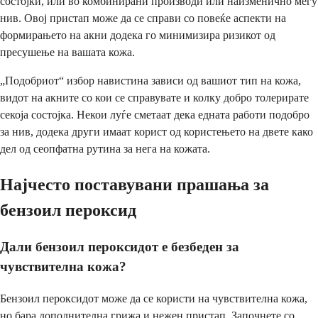
состојки, или во комбинирани производи или наизменично меѓу
нив. Овој пристап може да се справи со повеќе аспекти на
формирањето на акни додека го минимизира ризикот од
пресушење на вашата кожа.
„Подобриот“ избор навистина зависи од вашиот тип на кожа,
видот на акните со кои се справувате и колку добро толерирате
секоја состојка. Некои луѓе сметаат дека едната работи подобро
за нив, додека други имаат корист од користењето на двете како
дел од сеопфатна рутина за нега на кожата.
Најчесто поставувани прашања за
бензоил пероксид
Дали бензоил пероксидот е безбеден за
чувствителна кожа?
Бензоил пероксидот може да се користи на чувствителна кожа,
но бара дополнителна грижа и нежен пристап. Започнете со