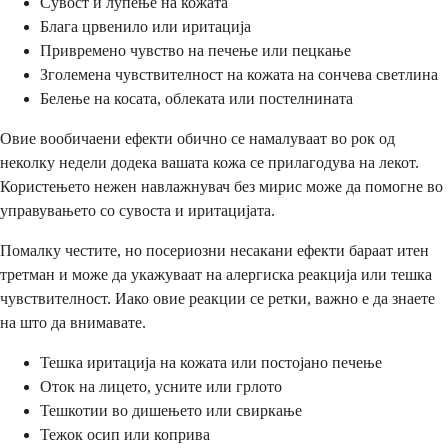
Сувост и лупење на кожата
Блага црвенило или иритација
Привремено чувство на печење или пецкање
Зголемена чувствителност на кожата на сончева светлина
Белење на косата, облеката или постелнината
Овие вообичаени ефекти обично се намалуваат во рок од
неколку недели додека вашата кожа се прилагодува на лекот.
Користењето нежен навлажнувач без мирис може да помогне во
управувањето со сувоста и иритацијата.
Помалку честите, но посериозни несакани ефекти бараат итен
третман и може да укажуваат на алергиска реакција или тешка
чувствителност. Иако овие реакции се ретки, важно е да знаете
на што да внимавате.
Тешка иритација на кожата или постојано печење
Оток на лицето, усните или грлото
Тешкотии во дишењето или свиркање
Тежок осип или коприва