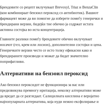
Брендовите со рецепт вклучуваат Brevoxyl, Triaz и BenzaClin
(кои комбинираат бензоил пероксид со антибиотик). Вашиот
фармацевт може да ви помогне да изберете помеѓу генерички и
брендирани верзии, бидејќи тие обично ја содржат истата
активна состојка во иста концентрација.
Главните разлики помеѓу брендовите обично вклучуваат
носачот (гел, крем или лосион), дополнителни состојки и цена.
Генеричките верзии често се исто толку ефикасни како и
брендираните производи и можат да бидат значително
поприфатливи.
Алтернативи на бензоил пероксид
Ако бензоил пероксидот не функционира за вас или
предизвикува премногу иритација, неколку алтернативи може
да вредат да се разгледаат. Салицилната киселина е веројатно
најпопуларната алтернатива, која нуди нежно ексфолирање и