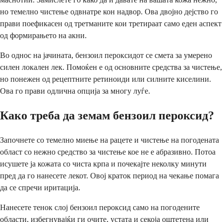
но темелно чистење одвнатре кон надвор. Ова двојно дејство го
прави поефикасен од третманите кои третираат само еден аспект
од формирањето на акни.
Во однос на јачината, бензоил пероксидот се смета за умерено
силен локален лек. Помоќен е од основните средства за чистење,
но понежен од рецептните ретиноиди или силните киселини.
Ова го прави одлична опција за многу луѓе.
Како треба да земам бензоил пероксид?
Започнете со темелно миење на рацете и чистење на погодената
област со нежно средство за чистење кое не е абразивно. Потоа
исушете ја кожата со чиста крпа и почекајте неколку минути
пред да го нанесете лекот. Овој краток период на чекање помага
да се спречи иритација.
Нанесете тенок слој бензоил пероксид само на погодените
области, избегнувајќи ги очите, устата и секоја оштетена или