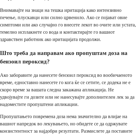
Внимавајте на знаци на тешка иритација како интензивно
печење, плускавци или силно црвенило. Ако се појават овие
симптоми или ако случајно го внесете лекот во очите или устата,
темелно исплакнете со вода и контактирајте го вашиот
здравствен работник ако иритацијата продолжи.
Што треба да направам ако пропуштам доза на
бензоил пероксид?
Ако заборавите да нанесете бензоил пероксид во вообичаеното
време, едноставно нанесете го кога ќе се сетите, се додека не е
скоро време за вашата следна закажана апликација. Не
удвојувајте ги дозите или не нанесувајте дополнителен лек за да
надоместите пропуштени апликации.
Пропуштањето повремена доза нема значително да влијае на
вашиот напредок во лекувањето, но обидете се да одржувате
конзистентност за најдобри резултати. Размислете да поставите