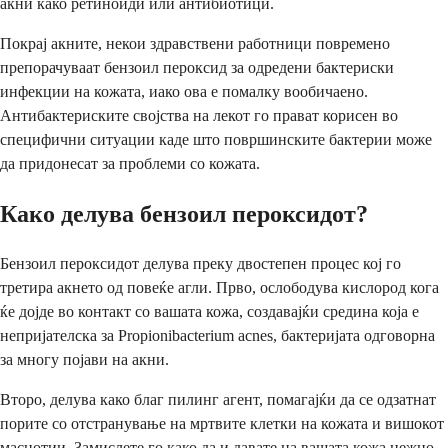
акни како ретиноиди или антибиотици.
Покрај акните, некои здравствени работници повремено
препорачуваат бензоил пероксид за одредени бактериски
инфекции на кожата, иако ова е помалку вообичаено.
Антибактериските својства на лекот го прават корисен во
специфични ситуации каде што површинските бактерии може
да придонесат за проблеми со кожата.
Како делува бензоил пероксидот?
Бензоил пероксидот делува преку двостепен процес кој го
третира акнето од повеќе агли. Прво, ослободува кислород кога
ќе дојде во контакт со вашата кожа, создавајќи средина која е
непријателска за Propionibacterium acnes, бактеријата одговорна
за многу појави на акни.
Второ, делува како благ пилинг агент, помагајќи да се одзатнат
порите со отстранување на мртвите клетки на кожата и вишокот
маснотии. Замислете го како да и давате на вашата кожа нежно,