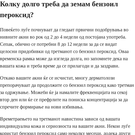
Колку долго треба да земам бензоил
пероксид?
Повеќето луѓе почнуваат да гледаат првични подобрувања во
нивните акни во рок од 2 до 4 недели од постојана употреба.
Сепак, обично се потребни 8 до 12 недели за да се видат
целосни придобивки од третманот со бензоил пероксид. Оваа
временска рамка може да изгледа долга, но запомнете дека на
вашата кожа и треба време да се прилагоди и да заздрави.
Откако вашите акни ќе се исчистат, многу дерматолози
препорачуваат да продолжите со бензоил пероксид како третман
за одржување. Можеби ќе ја намалите фреквенцијата на секој
втор ден или ќе се префрлите на пониска концентрација за да
спречите формирање на нови избивања.
Времетраењето на третманот навистина зависи од вашата
индивидуална кожа и сериозноста на вашите акни. Некои луѓе
користат бензоил пероксид само неколку месеци, додека други