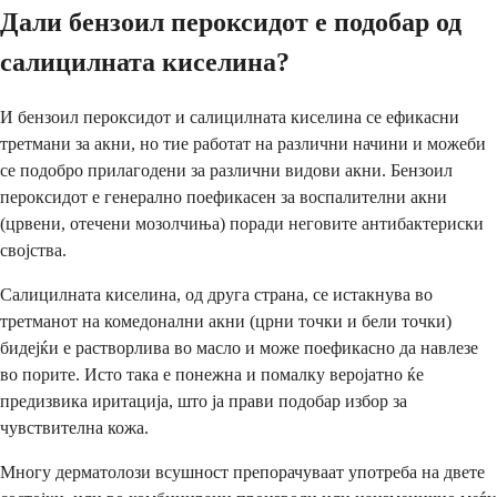
Дали бензоил пероксидот е подобар од
салицилната киселина?
И бензоил пероксидот и салицилната киселина се ефикасни
третмани за акни, но тие работат на различни начини и можеби
се подобро прилагодени за различни видови акни. Бензоил
пероксидот е генерално поефикасен за воспалителни акни
(црвени, отечени мозолчиња) поради неговите антибактериски
својства.
Салицилната киселина, од друга страна, се истакнува во
третманот на комедонални акни (црни точки и бели точки)
бидејќи е растворлива во масло и може поефикасно да навлезе
во порите. Исто така е понежна и помалку веројатно ќе
предизвика иритација, што ја прави подобар избор за
чувствителна кожа.
Многу дерматолози всушност препорачуваат употреба на двете