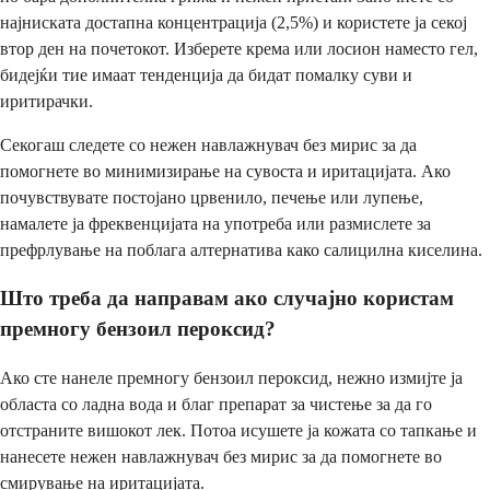
најниската достапна концентрација (2,5%) и користете ја секој
втор ден на почетокот. Изберете крема или лосион наместо гел,
бидејќи тие имаат тенденција да бидат помалку суви и
иритирачки.
Секогаш следете со нежен навлажнувач без мирис за да
помогнете во минимизирање на сувоста и иритацијата. Ако
почувствувате постојано црвенило, печење или лупење,
намалете ја фреквенцијата на употреба или размислете за
префрлување на поблага алтернатива како салицилна киселина.
Што треба да направам ако случајно користам
премногу бензоил пероксид?
Ако сте нанеле премногу бензоил пероксид, нежно измијте ја
областа со ладна вода и благ препарат за чистење за да го
отстраните вишокот лек. Потоа исушете ја кожата со тапкање и
нанесете нежен навлажнувач без мирис за да помогнете во
смирување на иритацијата.