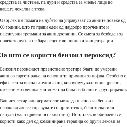
средства за чистење, па дури и средства за миење лице во
вашата локална аптека.
Овој лек им помага на луѓето да управуваат со акните повеќе од
60 години, што го прави еден од најдобро проучените и
најсигурни третмани за акни достапни. Се смета за безбеден за
повеќето луѓе и не бара рецепт во пониски концентрации.
За што се користи бензоил пероксид?
Бензоил пероксидот првенствено третира благи до умерени
акни со таргетирање на основните причини за појава. Особено е
ефикасен за воспалителни акни, кои вклучуваат оние црвени,
отечени мозолчиња кои можат да бидат и болни и фрустрирачки.
Вашиот лекар или дерматолог може да препорача бензоил
пероксид ако се справувате со црни точки, бели точки или
папули (мали црвени испакнатини). Исто така, вообичаено се
користи како дел од комбинирана терапија со други лекови за