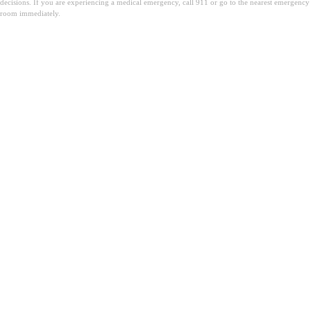
decisions. If you are experiencing a medical emergency, call 911 or go to the nearest emergency
room immediately.