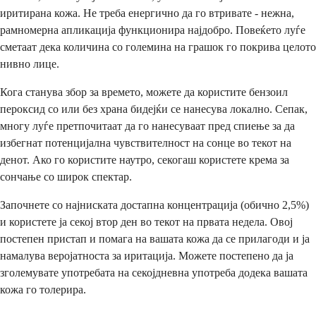
иритирана кожа. Не треба енергично да го втривате - нежна,
рамномерна апликација функционира најдобро. Повеќето луѓе
сметаат дека количина со големина на грашок го покрива целото
нивно лице.
Кога станува збор за времето, можете да користите бензоил
пероксид со или без храна бидејќи се нанесува локално. Сепак,
многу луѓе претпочитаат да го нанесуваат пред спиење за да
избегнат потенцијална чувствителност на сонце во текот на
денот. Ако го користите наутро, секогаш користете крема за
сончање со широк спектар.
Започнете со најниската достапна концентрација (обично 2,5%)
и користете ја секој втор ден во текот на првата недела. Овој
постепен пристап и помага на вашата кожа да се прилагоди и ја
намалува веројатноста за иритација. Можете постепено да ја
зголемувате употребата на секојдневна употреба додека вашата
кожа го толерира.