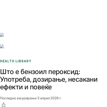
Benchmarks
Stories
FAQ
Sign up / Log in
HEALTH LIBRARY
Што е бензоил пероксид:
Употреба, дозирање, несакани
ефекти и повеќе
Последно ажурирање
3 април 2026 г.