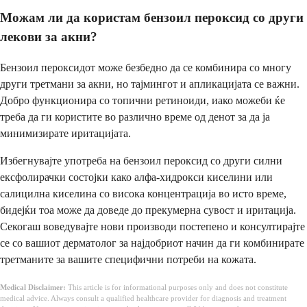
Можам ли да користам бензоил пероксид со други
лекови за акни?
Бензоил пероксидот може безбедно да се комбинира со многу
други третмани за акни, но тајмингот и апликацијата се важни.
Добро функционира со топични ретиноиди, иако можеби ќе
треба да ги користите во различно време од денот за да ја
минимизирате иритацијата.
Избегнувајте употреба на бензоил пероксид со други силни
ексфолирачки состојки како алфа-хидрокси киселини или
салицилна киселина со висока концентрација во исто време,
бидејќи тоа може да доведе до прекумерна сувост и иритација.
Секогаш воведувајте нови производи постепено и консултирајте
се со вашиот дерматолог за најдобриот начин да ги комбинирате
третманите за вашите специфични потреби на кожата.
Medical Disclaimer:
This article is for informational purposes only and does not constitute
medical advice. Always consult a qualified healthcare provider for diagnosis and treatment